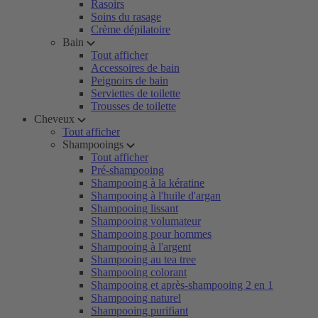
Rasoirs
Soins du rasage
Crème dépilatoire
Bain
Tout afficher
Accessoires de bain
Peignoirs de bain
Serviettes de toilette
Trousses de toilette
Cheveux
Tout afficher
Shampooings
Tout afficher
Pré-shampooing
Shampooing à la kératine
Shampooing à l'huile d'argan
Shampooing lissant
Shampooing volumateur
Shampooing pour hommes
Shampooing à l'argent
Shampooing au tea tree
Shampooing colorant
Shampooing et après-shampooing 2 en 1
Shampooing naturel
Shampooing purifiant