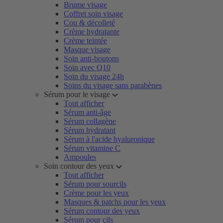
Brume visage
Coffret soin visage
Cou & décolleté
Crème hydratante
Crème teintée
Masque visage
Soin anti-boutons
Soin avec Q10
Soin du visage 24h
Soins du visage sans parabènes
Sérum pour le visage
Tout afficher
Sérum anti-âge
Sérum collagène
Sérum hydratant
Sérum à l'acide hyaluronique
Sérum vitamine C
Ampoules
Soin contour des yeux
Tout afficher
Sérum pour sourcils
Crème pour les yeux
Masques & patchs pour les yeux
Sérum contour des yeux
Sérum pour cils