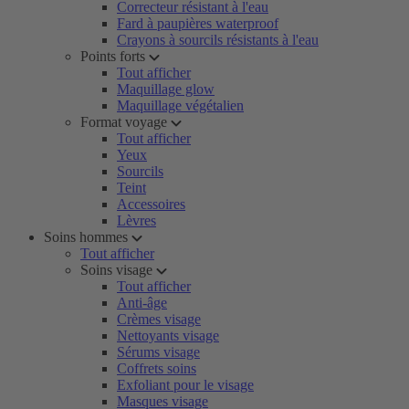
Correcteur résistant à l'eau
Fard à paupières waterproof
Crayons à sourcils résistants à l'eau
Points forts
Tout afficher
Maquillage glow
Maquillage végétalien
Format voyage
Tout afficher
Yeux
Sourcils
Teint
Accessoires
Lèvres
Soins hommes
Tout afficher
Soins visage
Tout afficher
Anti-âge
Crèmes visage
Nettoyants visage
Sérums visage
Coffrets soins
Exfoliant pour le visage
Masques visage