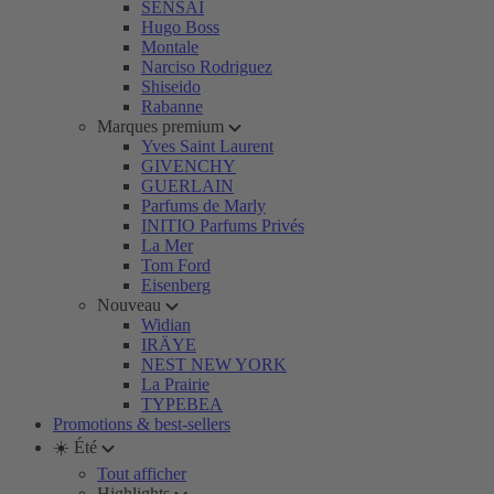
SENSAI
Hugo Boss
Montale
Narciso Rodriguez
Shiseido
Rabanne
Marques premium
Yves Saint Laurent
GIVENCHY
GUERLAIN
Parfums de Marly
INITIO Parfums Privés
La Mer
Tom Ford
Eisenberg
Nouveau
Widian
IRÄYE
NEST NEW YORK
La Prairie
TYPEBEA
Promotions & best-sellers
☀️ Été
Tout afficher
Highlights