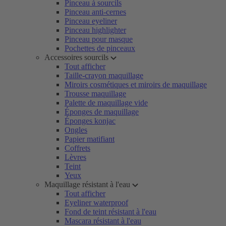
Pinceau à sourcils
Pinceau anti-cernes
Pinceau eyeliner
Pinceau highlighter
Pinceau pour masque
Pochettes de pinceaux
Accessoires sourcils
Tout afficher
Taille-crayon maquillage
Miroirs cosmétiques et miroirs de maquillage
Trousse maquillage
Palette de maquillage vide
Éponges de maquillage
Éponges konjac
Ongles
Papier matifiant
Coffrets
Lèvres
Teint
Yeux
Maquillage résistant à l'eau
Tout afficher
Eyeliner waterproof
Fond de teint résistant à l'eau
Mascara résistant à l'eau