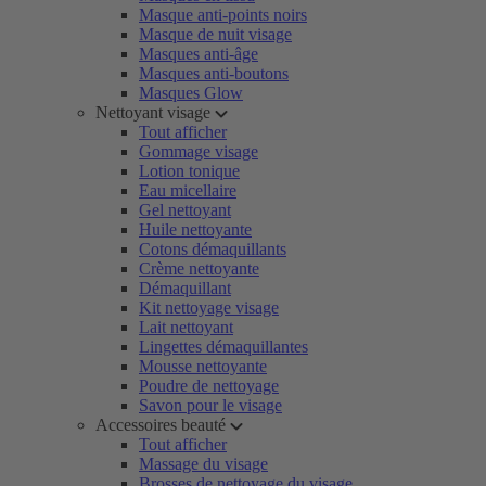
Masque anti-points noirs
Masque de nuit visage
Masques anti-âge
Masques anti-boutons
Masques Glow
Nettoyant visage
Tout afficher
Gommage visage
Lotion tonique
Eau micellaire
Gel nettoyant
Huile nettoyante
Cotons démaquillants
Crème nettoyante
Démaquillant
Kit nettoyage visage
Lait nettoyant
Lingettes démaquillantes
Mousse nettoyante
Poudre de nettoyage
Savon pour le visage
Accessoires beauté
Tout afficher
Massage du visage
Brosses de nettoyage du visage