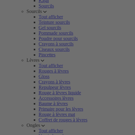
Kajal
Sourcils
Sourcils
Tout afficher
Teinture sourcils
Gel sourcils
Pommade sourcils
Poudre pour sourcils
Crayons à sourcils
Ciseaux sourcils
Pincettes
Lèvres
Tout afficher
Rouges à lèvres
Gloss
Crayons à lèvres
Repulpeur lèvres
Rouge à lèvres liquide
Accessoires lèvres
Baume à lèvres
Primaire pour les lèvres
Rouge à lèvres mat
Coffret de rouges à lèvres
Ongles
Tout afficher