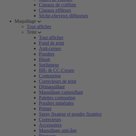
Ciseaux de coiffure
Ciseaux effileurs
Sèche-cheveux diffuseurs
Maquillage
Tout afficher
Teint
Tout afficher
Fond de teint
Anti-cernes
Poudres
Blush
Surligneur
BB- & CC-Cream
Contouring
Correcteurs de teint
Démaquillant
Maquillage camouflant
Palettes contouring
Poudres minérales
Primer
Spray fixateur et poudre fixatrice
Correcteurs
Accessoires
Maquillage anti-âge
Bronzers