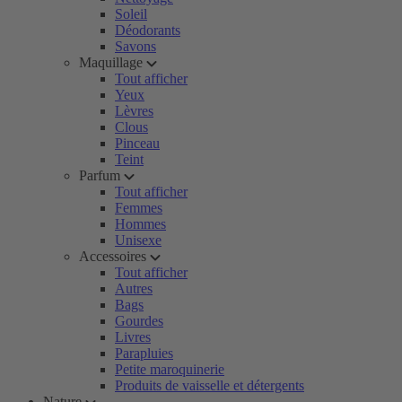
Soleil
Déodorants
Savons
Maquillage
Tout afficher
Yeux
Lèvres
Clous
Pinceau
Teint
Parfum
Tout afficher
Femmes
Hommes
Unisexe
Accessoires
Tout afficher
Autres
Bags
Gourdes
Livres
Parapluies
Petite maroquinerie
Produits de vaisselle et détergents
Nature