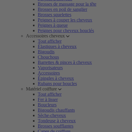
Brosses de massage pour la tête
Brosses en poil de sanglier
Brosses squelettes
Peignes à couper les cheveux
Peignes à queue
Peignes pour cheveux bouclés
Accessoires cheveux
Tout afficher
Élastiques à cheveux
Bigoudis
Chouchous
Barrettes & pinces à cheveux
Vaporisateurs
Accessoires
Épingles à cheveux
Rubans pour boucles
Matériel coiffure
Tout afficher
Fer à lisser
Boucleurs
Bigoudis chauffants
Sèche-cheveux
Tondeuse à cheveux
Brosses soufflantes
Capes de coiffure