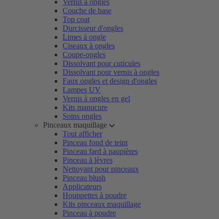
Vernis à ongles
Couche de base
Top coat
Durcisseur d'ongles
Limes à ongle
Ciseaux à ongles
Coupe-ongles
Dissolvant pour cuticules
Dissolvant pour vernis à ongles
Faux ongles et design d'ongles
Lampes UV
Vernis à ongles en gel
Kits manucure
Soins ongles
Pinceaux maquillage
Tout afficher
Pinceau fond de teint
Pinceau fard à paupières
Pinceau à lèvres
Nettoyant pour pinceaux
Pinceau blush
Applicateurs
Houppettes à poudre
Kits pinceaux maquillage
Pinceau à poudre