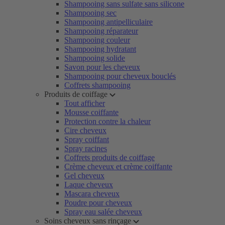
Shampooing sans sulfate sans silicone
Shampooing sec
Shampooing antipelliculaire
Shampooing réparateur
Shampooing couleur
Shampooing hydratant
Shampooing solide
Savon pour les cheveux
Shampooing pour cheveux bouclés
Coffrets shampooing
Produits de coiffage
Tout afficher
Mousse coiffante
Protection contre la chaleur
Cire cheveux
Spray coiffant
Spray racines
Coffrets produits de coiffage
Crème cheveux et crème coiffante
Gel cheveux
Laque cheveux
Mascara cheveux
Poudre pour cheveux
Spray eau salée cheveux
Soins cheveux sans rinçage