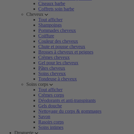
Ciseaux barbe
Coffrets soin barbe
Cheveux
Tout afficher
Shampoings
Pommades cheveux
Coiffure
Couleur des cheveux
Chute et pousse cheveux
Brosses à cheveux et peignes
Crèmes cheveux
Gel pour les cheveux
Pâtes cheveux
Soins cheveux
Tondeuse à cheveux
Soins corps
Tout afficher
Crèmes corps
Déodorants et anti-transpirants
Gels douche
Nettoyage du corps & gommages
Savon
Rasoirs corps
Soins intimes
Droguerie