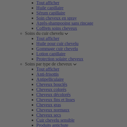
Tout afficher
Huile capillaire
Sérum capillaire
Soin cheveux en spray
Après-shampooing sans rinçage
Coffrets soins cheveux
Soins du cuir chevelu
Tout afficher
Huile pour cuir chevelu
Gommage cuir chevelu
Lotion capillaire
Protection solaire cheveux
Soins par type de cheveux
Tout afficher
Anti-frisottis
Antipelliculaire
Cheveux bouclés
Cheveux colorés
Cheveux décolorés
Cheveux fins et lisses
Cheveux gras
Cheveux normaux
Cheveux secs
Cuir chevelu sensible
Produits antichute