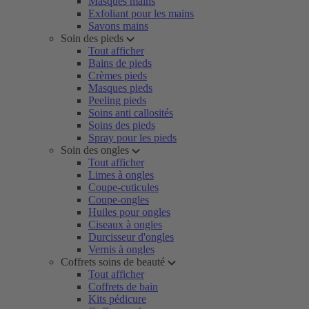
Masques mains
Exfoliant pour les mains
Savons mains
Soin des pieds
Tout afficher
Bains de pieds
Crèmes pieds
Masques pieds
Peeling pieds
Soins anti callosités
Soins des pieds
Spray pour les pieds
Soin des ongles
Tout afficher
Limes à ongles
Coupe-cuticules
Coupe-ongles
Huiles pour ongles
Ciseaux à ongles
Durcisseur d'ongles
Vernis à ongles
Coffrets soins de beauté
Tout afficher
Coffrets de bain
Kits pédicure