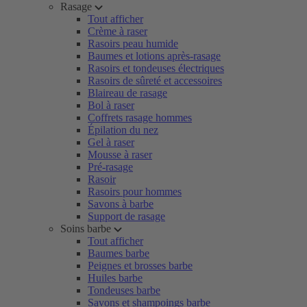
Rasage
Tout afficher
Crème à raser
Rasoirs peau humide
Baumes et lotions après-rasage
Rasoirs et tondeuses électriques
Rasoirs de sûreté et accessoires
Blaireau de rasage
Bol à raser
Coffrets rasage hommes
Épilation du nez
Gel à raser
Mousse à raser
Pré-rasage
Rasoir
Rasoirs pour hommes
Savons à barbe
Support de rasage
Soins barbe
Tout afficher
Baumes barbe
Peignes et brosses barbe
Huiles barbe
Tondeuses barbe
Savons et shampoings barbe