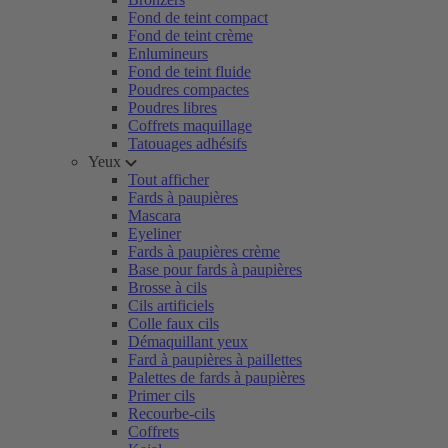
Fond de teint compact
Fond de teint crème
Enlumineurs
Fond de teint fluide
Poudres compactes
Poudres libres
Coffrets maquillage
Tatouages adhésifs
Yeux
Tout afficher
Fards à paupières
Mascara
Eyeliner
Fards à paupières crème
Base pour fards à paupières
Brosse à cils
Cils artificiels
Colle faux cils
Démaquillant yeux
Fard à paupières à paillettes
Palettes de fards à paupières
Primer cils
Recourbe-cils
Coffrets