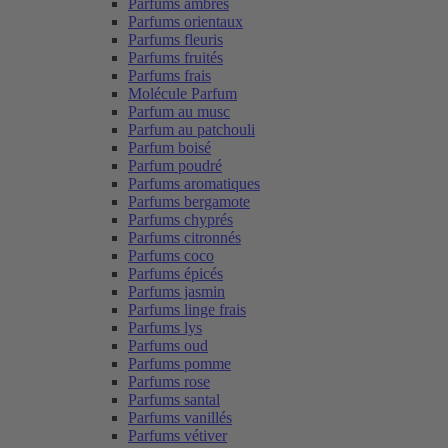
Parfums ambrés
Parfums orientaux
Parfums fleuris
Parfums fruités
Parfums frais
Molécule Parfum
Parfum au musc
Parfum au patchouli
Parfum boisé
Parfum poudré
Parfums aromatiques
Parfums bergamote
Parfums chyprés
Parfums citronnés
Parfums coco
Parfums épicés
Parfums jasmin
Parfums linge frais
Parfums lys
Parfums oud
Parfums pomme
Parfums rose
Parfums santal
Parfums vanillés
Parfums vétiver