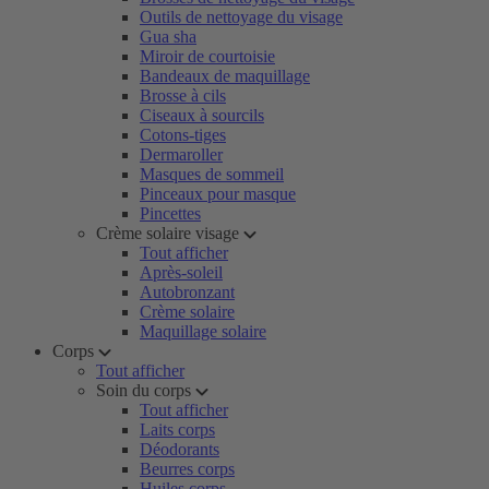
Outils de nettoyage du visage
Gua sha
Miroir de courtoisie
Bandeaux de maquillage
Brosse à cils
Ciseaux à sourcils
Cotons-tiges
Dermaroller
Masques de sommeil
Pinceaux pour masque
Pincettes
Crème solaire visage
Tout afficher
Après-soleil
Autobronzant
Crème solaire
Maquillage solaire
Corps
Tout afficher
Soin du corps
Tout afficher
Laits corps
Déodorants
Beurres corps
Huiles corps