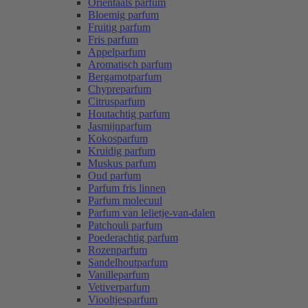
Oriëntaals parfum
Bloemig parfum
Fruitig parfum
Fris parfum
Appelparfum
Aromatisch parfum
Bergamotparfum
Chypreparfum
Citrusparfum
Houtachtig parfum
Jasmijnparfum
Kokosparfum
Kruidig parfum
Muskus parfum
Oud parfum
Parfum fris linnen
Parfum molecuul
Parfum van lelietje-van-dalen
Patchouli parfum
Poederachtig parfum
Rozenparfum
Sandelhoutparfum
Vanilleparfum
Vetiverparfum
Viooltjesparfum