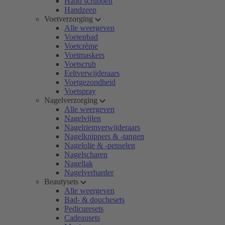
Hand scrubben
Handzeep
Voetverzorging
Alle weergeven
Voetenbad
Voetcrème
Voetmaskers
Voetscrub
Eeltverwijderaars
Voetgezondheid
Voetspray
Nagelverzorging
Alle weergeven
Nagelvijlen
Nagelriemverwijderaars
Nagelknippers & -tangen
Nagelolie & -penselen
Nagelscharen
Nagellak
Nagelverharder
Beautysets
Alle weergeven
Bad- & douchesets
Pedicuresets
Cadeausets