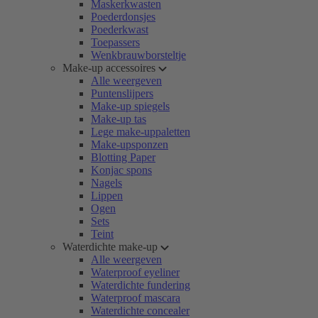
Maskerkwasten
Poederdonsjes
Poederkwast
Toepassers
Wenkbrauwborsteltje
Make-up accessoires
Alle weergeven
Puntenslijpers
Make-up spiegels
Make-up tas
Lege make-uppaletten
Make-upsponzen
Blotting Paper
Konjac spons
Nagels
Lippen
Ogen
Sets
Teint
Waterdichte make-up
Alle weergeven
Waterproof eyeliner
Waterdichte fundering
Waterproof mascara
Waterdichte concealer