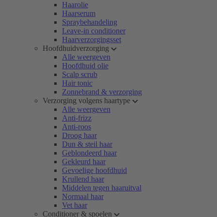
Haarolie
Haarserum
Spraybehandeling
Leave-in conditioner
Haarverzorgingsset
Hoofdhuidverzorging
Alle weergeven
Hoofdhuid olie
Scalp scrub
Hair tonic
Zonnebrand & verzorging
Verzorging volgens haartype
Alle weergeven
Anti-frizz
Anti-roos
Droog haar
Dun & steil haar
Geblondeerd haar
Gekleurd haar
Gevoelige hoofdhuid
Krullend haar
Middelen tegen haaruitval
Normaal haar
Vet haar
Conditioner & spoelen