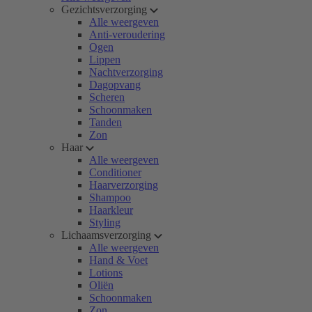
Gezichtsverzorging
Alle weergeven
Anti-veroudering
Ogen
Lippen
Nachtverzorging
Dagopvang
Scheren
Schoonmaken
Tanden
Zon
Haar
Alle weergeven
Conditioner
Haarverzorging
Shampoo
Haarkleur
Styling
Lichaamsverzorging
Alle weergeven
Hand & Voet
Lotions
Oliën
Schoonmaken
Zon