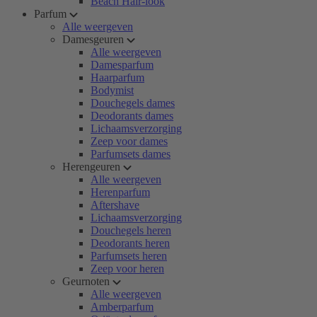
Beach Hair-look
Parfum
Alle weergeven
Damesgeuren
Alle weergeven
Damesparfum
Haarparfum
Bodymist
Douchegels dames
Deodorants dames
Lichaamsverzorging
Zeep voor dames
Parfumsets dames
Herengeuren
Alle weergeven
Herenparfum
Aftershave
Lichaamsverzorging
Douchegels heren
Deodorants heren
Parfumsets heren
Zeep voor heren
Geurnoten
Alle weergeven
Amberparfum