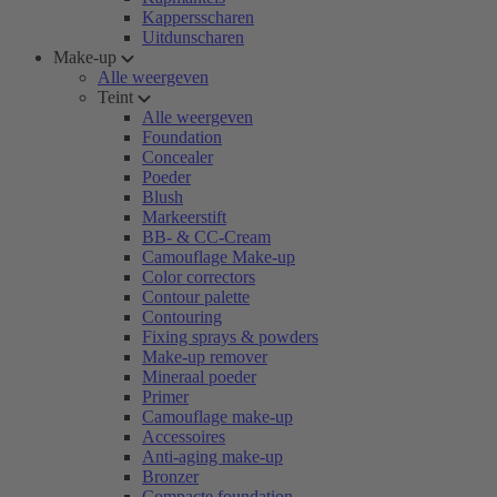
Kappersscharen
Uitdunscharen
Make-up
Alle weergeven
Teint
Alle weergeven
Foundation
Concealer
Poeder
Blush
Markeerstift
BB- & CC-Cream
Camouflage Make-up
Color correctors
Contour palette
Contouring
Fixing sprays & powders
Make-up remover
Mineraal poeder
Primer
Camouflage make-up
Accessoires
Anti-aging make-up
Bronzer
Compacte foundation