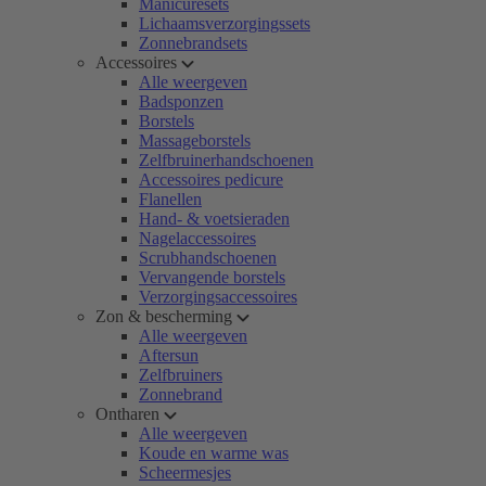
Manicuresets
Lichaamsverzorgingssets
Zonnebrandsets
Accessoires
Alle weergeven
Badsponzen
Borstels
Massageborstels
Zelfbruinerhandschoenen
Accessoires pedicure
Flanellen
Hand- & voetsieraden
Nagelaccessoires
Scrubhandschoenen
Vervangende borstels
Verzorgingsaccessoires
Zon & bescherming
Alle weergeven
Aftersun
Zelfbruiners
Zonnebrand
Ontharen
Alle weergeven
Koude en warme was
Scheermesjes