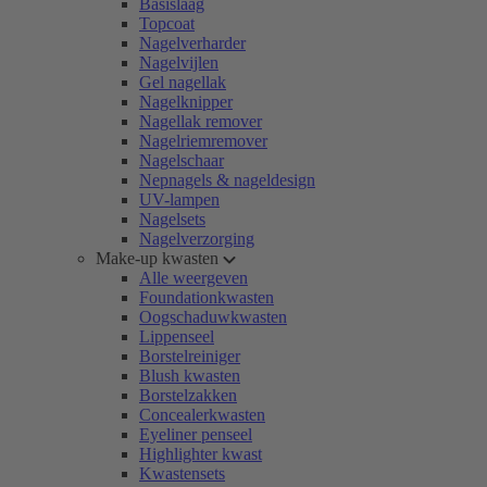
Basislaag
Topcoat
Nagelverharder
Nagelvijlen
Gel nagellak
Nagelknipper
Nagellak remover
Nagelriemremover
Nagelschaar
Nepnagels & nageldesign
UV-lampen
Nagelsets
Nagelverzorging
Make-up kwasten
Alle weergeven
Foundationkwasten
Oogschaduwkwasten
Lippenseel
Borstelreiniger
Blush kwasten
Borstelzakken
Concealerkwasten
Eyeliner penseel
Highlighter kwast
Kwastensets