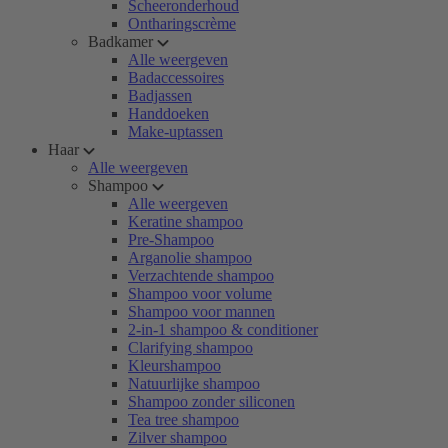
Scheeronderhoud
Ontharingscrème
Badkamer
Alle weergeven
Badaccessoires
Badjassen
Handdoeken
Make-uptassen
Haar
Alle weergeven
Shampoo
Alle weergeven
Keratine shampoo
Pre-Shampoo
Arganolie shampoo
Verzachtende shampoo
Shampoo voor volume
Shampoo voor mannen
2-in-1 shampoo & conditioner
Clarifying shampoo
Kleurshampoo
Natuurlijke shampoo
Shampoo zonder siliconen
Tea tree shampoo
Zilver shampoo