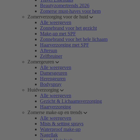
Beautyzomertrends 2026
Zomerse must-haves voor hem
Zomerverzorging voor de huid
Alle weergeven
Zonnebrand voor het gezicht
Make-up met SPF
Zonnebrand voor het hele lichaam
Haarverzorging met SPF
Aftersun
Zelfbruiner
Zomergeuren
Alle weergeven
Damesgeuren
Herengeuren
Bodyspray
Huidverzorging
Alle weergeven
Gezicht & Lichaamsverzorging
Haarverzorging
Zomerse make-up en trends
Alle weergeven
Mists & setting sprays
Waterproof make-up
Nagellak