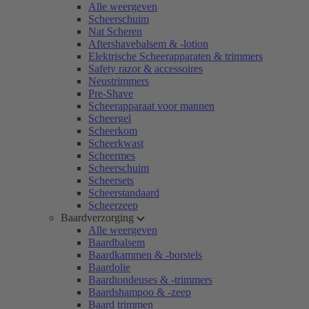
Alle weergeven
Scheerschuim
Nat Scheren
Aftershavebalsem & -lotion
Elektrische Scheerapparaten & trimmers
Safety razor & accessoires
Neustrimmers
Pre-Shave
Scheerapparaat voor mannen
Scheergel
Scheerkom
Scheerkwast
Scheermes
Scheerschuim
Scheersets
Scheerstandaard
Scheerzeep
Baardverzorging
Alle weergeven
Baardbalsem
Baardkammen & -borstels
Baardolie
Baardtondeuses & -trimmers
Baardshampoo & -zeep
Baard trimmen