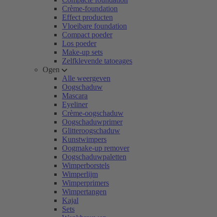
Crème-foundation
Effect producten
Vloeibare foundation
Compact poeder
Los poeder
Make-up sets
Zelfklevende tatoeages
Ogen
Alle weergeven
Oogschaduw
Mascara
Eyeliner
Crème-oogschaduw
Oogschaduwprimer
Glitteroogschaduw
Kunstwimpers
Oogmake-up remover
Oogschaduwpaletten
Wimperborstels
Wimperlijm
Wimperprimers
Wimpertangen
Kajal
Sets