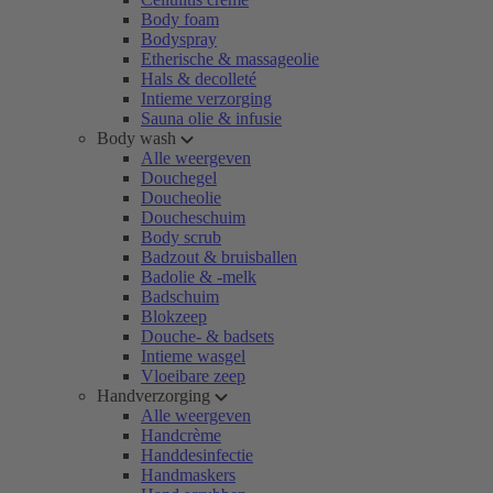
Body foam
Bodyspray
Etherische & massageolie
Hals & decolleté
Intieme verzorging
Sauna olie & infusie
Body wash
Alle weergeven
Douchegel
Doucheolie
Doucheschuim
Body scrub
Badzout & bruisballen
Badolie & -melk
Badschuim
Blokzeep
Douche- & badsets
Intieme wasgel
Vloeibare zeep
Handverzorging
Alle weergeven
Handcrème
Handdesinfectie
Handmaskers