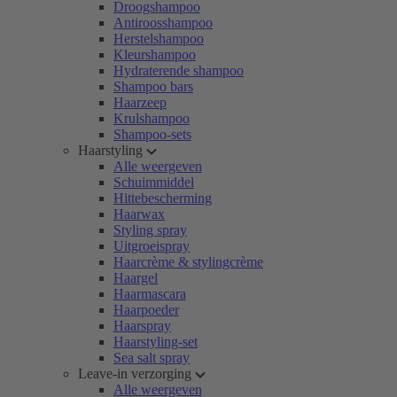
Droogshampoo
Antiroosshampoo
Herstelshampoo
Kleurshampoo
Hydraterende shampoo
Shampoo bars
Haarzeep
Krulshampoo
Shampoo-sets
Haarstyling
Alle weergeven
Schuimmiddel
Hittebescherming
Haarwax
Styling spray
Uitgroeispray
Haarcrème & stylingcrème
Haargel
Haarmascara
Haarpoeder
Haarspray
Haarstyling-set
Sea salt spray
Leave-in verzorging
Alle weergeven