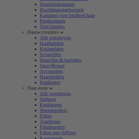
Haarknipkammen
Hoofdmassageborstels
Kammen voor krullend haar
Puntkammen
Vent brushes
Haaraccessoires
Alle weergeven
Haarbanden
Krulspelden
Scrunchies
Haarclips & barrettes
Sprayflessen
Accessoires
Haarspelden
Papillotten
Haar-tools
Alle weergeven
Stijltang
Krultangen
Warmterollers
Föhns
Tondeuses
Föhnborstels
Föhns met diffuser
Kapmantels