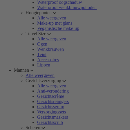
Waterproof oogschaduw
Waterproof wenkbrauwpotloden
Hoogtepunten
Alle weergeven
Make-up met glans
Veganistische make-up
Travel Size
Alle weergeven
Ogen
Wenkbrauwen
Teint
Accessoires
Lippen
Mannen
Alle weergeven
Gezichtsverzorging
Alle weergeven
Anti-veroudering
Gezichtscrème
Gezichtsreinigers
Gezichtsserum
Verzorgingssets
Gezichtsmaskers
Gezichtsscrub
Scheren