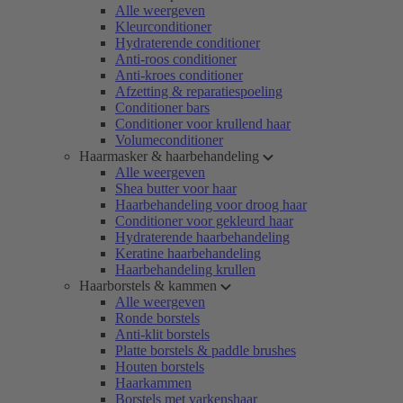
Alle weergeven
Kleurconditioner
Hydraterende conditioner
Anti-roos conditioner
Anti-kroes conditioner
Afzetting & reparatiespoeling
Conditioner bars
Conditioner voor krullend haar
Volumeconditioner
Haarmasker & haarbehandeling
Alle weergeven
Shea butter voor haar
Haarbehandeling voor droog haar
Conditioner voor gekleurd haar
Hydraterende haarbehandeling
Keratine haarbehandeling
Haarbehandeling krullen
Haarborstels & kammen
Alle weergeven
Ronde borstels
Anti-klit borstels
Platte borstels & paddle brushes
Houten borstels
Haarkammen
Borstels met varkenshaar