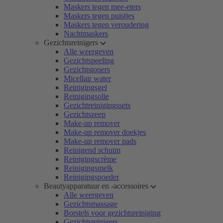
Maskers tegen mee-eters
Maskers tegen puistjes
Maskers tegen veroudering
Nachtmaskers
Gezichtsreinigers
Alle weergeven
Gezichtspeeling
Gezichtstoners
Micellair water
Reinigingsgel
Reinigingsolie
Gezichtreinigingssets
Gezichtszeep
Make-up remover
Make-up remover doekjes
Make-up remover pads
Reinigend schuim
Reinigingscrème
Reinigingsmelk
Reinigingspoeder
Beautyapparatuur en -accessoires
Alle weergeven
Gezichtsmassage
Borstels voor gezichtsreiniging
Gezichtsreinigers