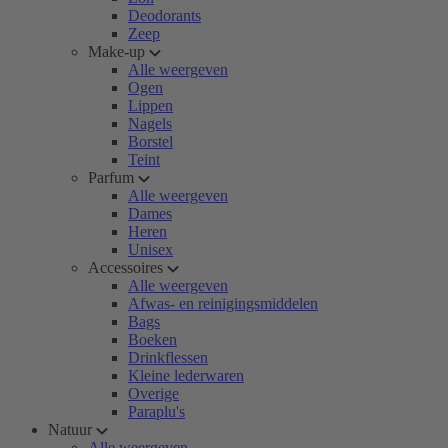
Deodorants
Zeep
Make-up
Alle weergeven
Ogen
Lippen
Nagels
Borstel
Teint
Parfum
Alle weergeven
Dames
Heren
Unisex
Accessoires
Alle weergeven
Afwas- en reinigingsmiddelen
Bags
Boeken
Drinkflessen
Kleine lederwaren
Overige
Paraplu's
Natuur
Alle weergeven