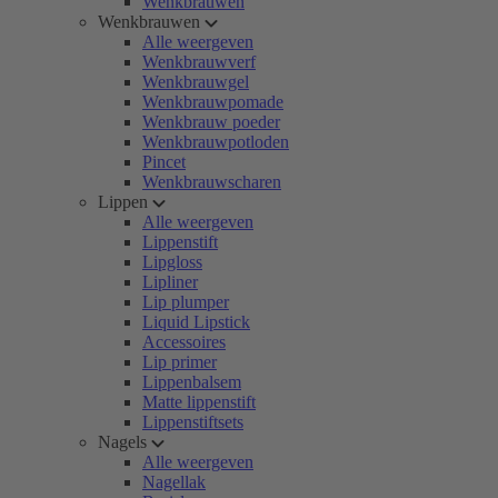
Wenkbrauwen
Wenkbrauwen
Alle weergeven
Wenkbrauwverf
Wenkbrauwgel
Wenkbrauwpomade
Wenkbrauw poeder
Wenkbrauwpotloden
Pincet
Wenkbrauwscharen
Lippen
Alle weergeven
Lippenstift
Lipgloss
Lipliner
Lip plumper
Liquid Lipstick
Accessoires
Lip primer
Lippenbalsem
Matte lippenstift
Lippenstiftsets
Nagels
Alle weergeven
Nagellak