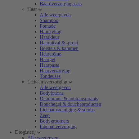
Baardverzorgingssets
Haar
Alle weergeven
Shampoo
Pomade
Hairstyling
Haarkleur
Haaruitval & -groei
Borstels & kammen
Haarcrème
Haargel
Haarpasta
Haarverzorging
Tondeuses
Lichaamsverzorging
Alle weergeven
Bodylotions
Deodorants & antitranspirants
Douchegel & doucheproducten
Lichaamsreiniging & scrubs
Zeep
Bodygroomers
Intieme verzorging
Drogisterij
Alle weergeven