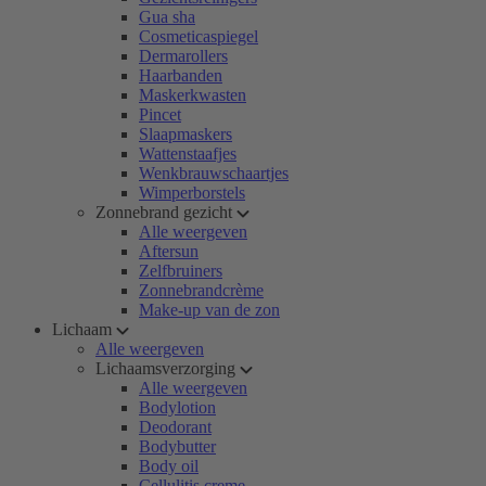
Gua sha
Cosmeticaspiegel
Dermarollers
Haarbanden
Maskerkwasten
Pincet
Slaapmaskers
Wattenstaafjes
Wenkbrauwschaartjes
Wimperborstels
Zonnebrand gezicht
Alle weergeven
Aftersun
Zelfbruiners
Zonnebrandcrème
Make-up van de zon
Lichaam
Alle weergeven
Lichaamsverzorging
Alle weergeven
Bodylotion
Deodorant
Bodybutter
Body oil
Cellulitis creme