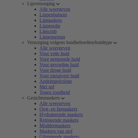
Lipverzorging
Alle weergeven
Lippenbalsem
Lipmaskers
Lippenolie
Lipscrub
Lippenserum
Verzorging volgens huidbehoeften/huidtype
Alle weergeven
Voor vette huid
Voor gemengde huid
Voor gevoelige huid
Voor droge huid
Voor onzuivere huid
Antirimpelcrème
Met spf
Tegen roodheid
Gezichtsmaskers
Alle weergeven
Oog- en lipmaskers
Hydraterende maskers
Reinigende maskers
Moddermaskers
Maskers van stof
Glimmende maskers