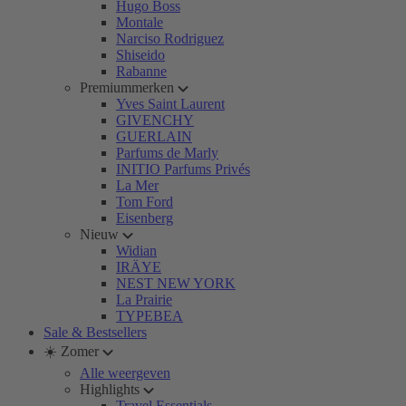
Hugo Boss
Montale
Narciso Rodriguez
Shiseido
Rabanne
Premiummerken
Yves Saint Laurent
GIVENCHY
GUERLAIN
Parfums de Marly
INITIO Parfums Privés
La Mer
Tom Ford
Eisenberg
Nieuw
Widian
IRÄYE
NEST NEW YORK
La Prairie
TYPEBEA
Sale & Bestsellers
☀️ Zomer
Alle weergeven
Highlights
Travel Essentials