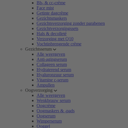
Bb- & cc-crème
Face mist
Getinte dagcrème
Gezichtsmaskers
Gezichtsverzorging zonder parabenen
Gezichtverzorgingssets
Hals & decolleté
Verzorging met Q10
Vochtinbrengende crème
Gezichtsserum
Alle weergeven
Anti-agingserum
Collageen serum
Hydraterend serum
Hyaluronzuur serum
Vitamine c-serum
Ampullen
Oogverzorging
Alle weergeven
Wenkbrauw serum
Oogcrème
Oogmaskers & -pads
Oogserum
Wimperserum
Ooggel