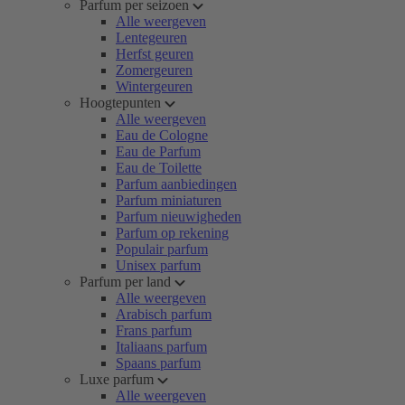
Parfum per seizoen
Alle weergeven
Lentegeuren
Herfst geuren
Zomergeuren
Wintergeuren
Hoogtepunten
Alle weergeven
Eau de Cologne
Eau de Parfum
Eau de Toilette
Parfum aanbiedingen
Parfum miniaturen
Parfum nieuwigheden
Parfum op rekening
Populair parfum
Unisex parfum
Parfum per land
Alle weergeven
Arabisch parfum
Frans parfum
Italiaans parfum
Spaans parfum
Luxe parfum
Alle weergeven