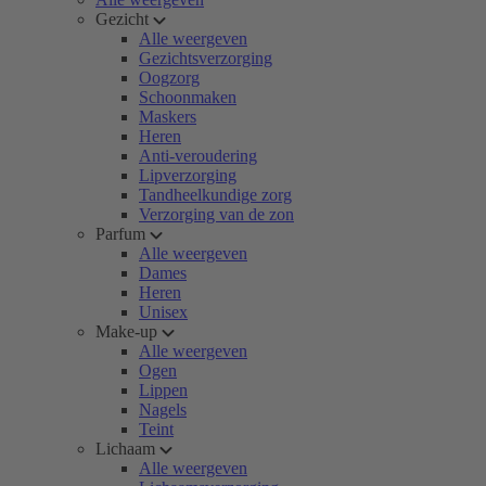
Gezicht
Alle weergeven
Gezichtsverzorging
Oogzorg
Schoonmaken
Maskers
Heren
Anti-veroudering
Lipverzorging
Tandheelkundige zorg
Verzorging van de zon
Parfum
Alle weergeven
Dames
Heren
Unisex
Make-up
Alle weergeven
Ogen
Lippen
Nagels
Teint
Lichaam
Alle weergeven