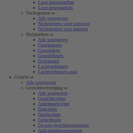
Luxe damesparfum
Luxe herenparfum
Nichegeuren
Alle weergeven
Nichegeuren voor vrouwen
Nichegeuren voor mannen
Huisparfum
Alle weergeven
Geurkaarsen
Geurstokjes
Geurdiffusers
Geurstenen
Luchtverfrissers
Luchtverfrissers auto
Gezicht
Alle weergeven
Gezichtsverzorging
Alle weergeven
Gezichtscrème
Antirimpelcrème
Dagcrème
Nachtcrème
Gezichtsolie
24-uurs gezichtsverzorging
Anti-puistjesverzorging