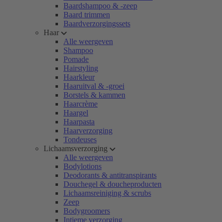
Baardshampoo & -zeep
Baard trimmen
Baardverzorgingssets
Haar
Alle weergeven
Shampoo
Pomade
Hairstyling
Haarkleur
Haaruitval & -groei
Borstels & kammen
Haarcrème
Haargel
Haarpasta
Haarverzorging
Tondeuses
Lichaamsverzorging
Alle weergeven
Bodylotions
Deodorants & antitranspirants
Douchegel & doucheproducten
Lichaamsreiniging & scrubs
Zeep
Bodygroomers
Intieme verzorging