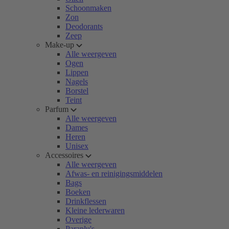
Schoonmaken
Zon
Deodorants
Zeep
Make-up
Alle weergeven
Ogen
Lippen
Nagels
Borstel
Teint
Parfum
Alle weergeven
Dames
Heren
Unisex
Accessoires
Alle weergeven
Afwas- en reinigingsmiddelen
Bags
Boeken
Drinkflessen
Kleine lederwaren
Overige
Paraplu's