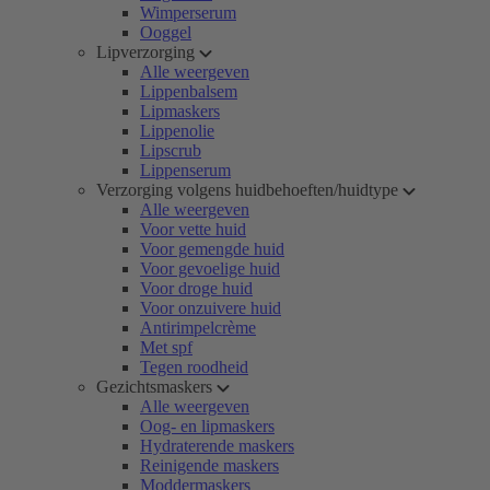
Wimperserum
Ooggel
Lipverzorging
Alle weergeven
Lippenbalsem
Lipmaskers
Lippenolie
Lipscrub
Lippenserum
Verzorging volgens huidbehoeften/huidtype
Alle weergeven
Voor vette huid
Voor gemengde huid
Voor gevoelige huid
Voor droge huid
Voor onzuivere huid
Antirimpelcrème
Met spf
Tegen roodheid
Gezichtsmaskers
Alle weergeven
Oog- en lipmaskers
Hydraterende maskers
Reinigende maskers
Moddermaskers