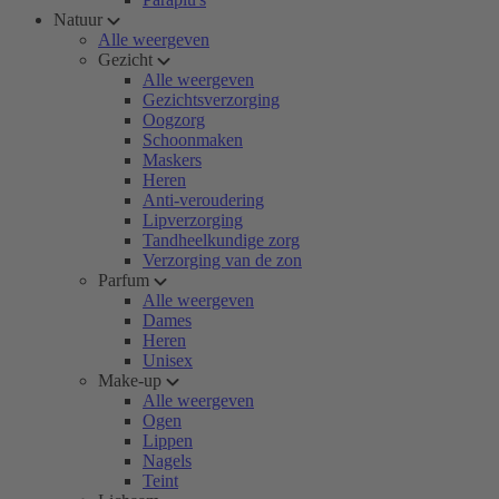
Natuur
Alle weergeven
Gezicht
Alle weergeven
Gezichtsverzorging
Oogzorg
Schoonmaken
Maskers
Heren
Anti-veroudering
Lipverzorging
Tandheelkundige zorg
Verzorging van de zon
Parfum
Alle weergeven
Dames
Heren
Unisex
Make-up
Alle weergeven
Ogen
Lippen
Nagels
Teint