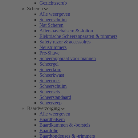
Gezichtsscrub
Scheren
Alle weergeven
Scheerschuim
Nat Scheren
Aftershavebalsem & -lotion
Elektrische Scheerapparaten & trimmers
Safety razor & accessoires
Neustrimmers
Pre-Shave
Scheerapparaat voor mannen
Scheergel
Scheerkom
Scheerkwast
Scheermes
Scheerschuim
Scheersets
Scheerstandaard
Scheerzeep
Baardverzorging
Alle weergeven
Baardbalsem
Baardkammen & -borstels
Baardolie
Baardtondeuses & -trimmers