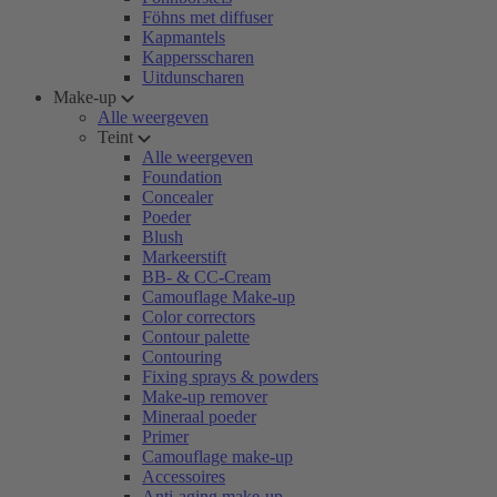
Föhns met diffuser
Kapmantels
Kappersscharen
Uitdunscharen
Make-up
Alle weergeven
Teint
Alle weergeven
Foundation
Concealer
Poeder
Blush
Markeerstift
BB- & CC-Cream
Camouflage Make-up
Color correctors
Contour palette
Contouring
Fixing sprays & powders
Make-up remover
Mineraal poeder
Primer
Camouflage make-up
Accessoires
Anti-aging make-up