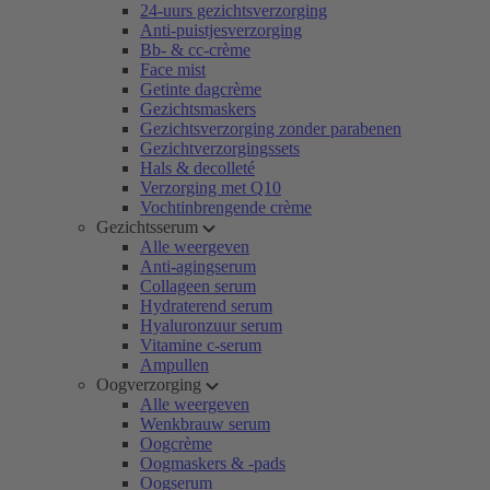
24-uurs gezichtsverzorging
Anti-puistjesverzorging
Bb- & cc-crème
Face mist
Getinte dagcrème
Gezichtsmaskers
Gezichtsverzorging zonder parabenen
Gezichtverzorgingssets
Hals & decolleté
Verzorging met Q10
Vochtinbrengende crème
Gezichtsserum
Alle weergeven
Anti-agingserum
Collageen serum
Hydraterend serum
Hyaluronzuur serum
Vitamine c-serum
Ampullen
Oogverzorging
Alle weergeven
Wenkbrauw serum
Oogcrème
Oogmaskers & -pads
Oogserum