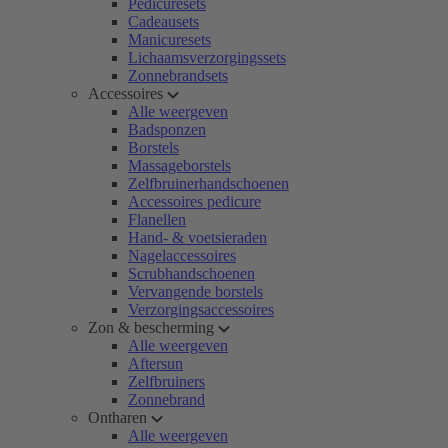
Pedicuresets
Cadeausets
Manicuresets
Lichaamsverzorgingssets
Zonnebrandsets
Accessoires
Alle weergeven
Badsponzen
Borstels
Massageborstels
Zelfbruinerhandschoenen
Accessoires pedicure
Flanellen
Hand- & voetsieraden
Nagelaccessoires
Scrubhandschoenen
Vervangende borstels
Verzorgingsaccessoires
Zon & bescherming
Alle weergeven
Aftersun
Zelfbruiners
Zonnebrand
Ontharen
Alle weergeven