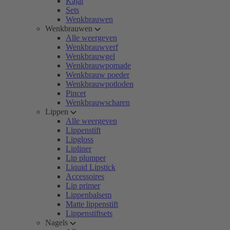
Kajal
Sets
Wenkbrauwen
Wenkbrauwen
Alle weergeven
Wenkbrauwverf
Wenkbrauwgel
Wenkbrauwpomade
Wenkbrauw poeder
Wenkbrauwpotloden
Pincet
Wenkbrauwscharen
Lippen
Alle weergeven
Lippenstift
Lipgloss
Lipliner
Lip plumper
Liquid Lipstick
Accessoires
Lip primer
Lippenbalsem
Matte lippenstift
Lippenstiftsets
Nagels