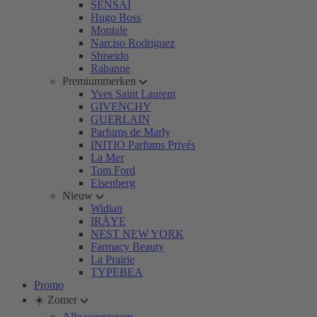
SENSAI
Hugo Boss
Montale
Narciso Rodriguez
Shiseido
Rabanne
Premiummerken
Yves Saint Laurent
GIVENCHY
GUERLAIN
Parfums de Marly
INITIO Parfums Privés
La Mer
Tom Ford
Eisenberg
Nieuw
Widian
IRÄYE
NEST NEW YORK
Farmacy Beauty
La Prairie
TYPEBEA
Promo
☀️ Zomer
Alle weergeven