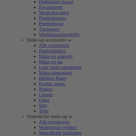
Highlighter kwast
Kwastensets
Maskerkwasten
Poederdonsjes
Poederkwast
Toepassers
Wenkbrauwborsteltje
Make-up accessoires
Alle weergeven
Puntenslijpers
Make-up spiegels
Make-up tas
Lege make-uppaletten
Make-upsponzen
Blotting Paper
Konjac spons
Nagels
Lippen
Ogen
Sets
Teint
Waterdichte make-up
Alle weergeven
Waterproof eyeliner
Waterdichte fundering