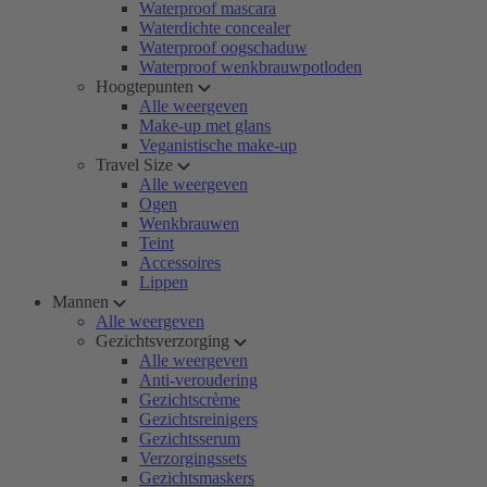
Waterproof mascara
Waterdichte concealer
Waterproof oogschaduw
Waterproof wenkbrauwpotloden
Hoogtepunten
Alle weergeven
Make-up met glans
Veganistische make-up
Travel Size
Alle weergeven
Ogen
Wenkbrauwen
Teint
Accessoires
Lippen
Mannen
Alle weergeven
Gezichtsverzorging
Alle weergeven
Anti-veroudering
Gezichtscrème
Gezichtsreinigers
Gezichtsserum
Verzorgingssets
Gezichtsmaskers