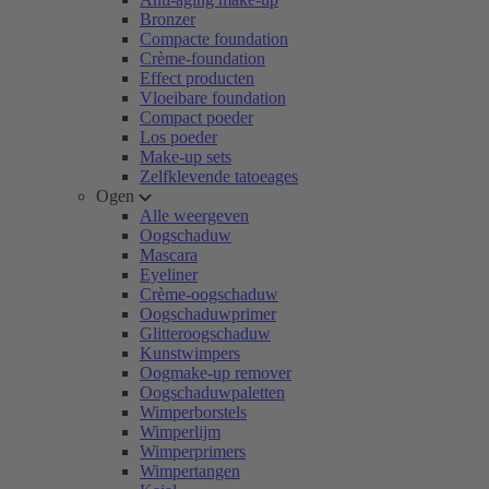
Bronzer
Compacte foundation
Crème-foundation
Effect producten
Vloeibare foundation
Compact poeder
Los poeder
Make-up sets
Zelfklevende tatoeages
Ogen
Alle weergeven
Oogschaduw
Mascara
Eyeliner
Crème-oogschaduw
Oogschaduwprimer
Glitteroogschaduw
Kunstwimpers
Oogmake-up remover
Oogschaduwpaletten
Wimperborstels
Wimperlijm
Wimperprimers
Wimpertangen