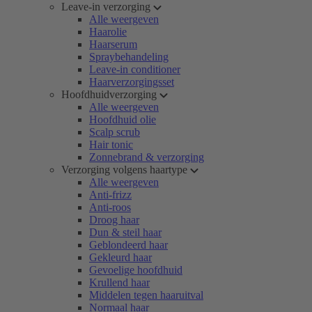
Leave-in verzorging
Alle weergeven
Haarolie
Haarserum
Spraybehandeling
Leave-in conditioner
Haarverzorgingsset
Hoofdhuidverzorging
Alle weergeven
Hoofdhuid olie
Scalp scrub
Hair tonic
Zonnebrand & verzorging
Verzorging volgens haartype
Alle weergeven
Anti-frizz
Anti-roos
Droog haar
Dun & steil haar
Geblondeerd haar
Gekleurd haar
Gevoelige hoofdhuid
Krullend haar
Middelen tegen haaruitval
Normaal haar