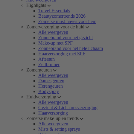
Highlights
Travel Essentials
Beautyzomertrends 2026
Zomerse must-haves voor hem
Zomerverzorging voor de huid
Alle weergeven
Zonnebrand voor het gezicht
Make-up met SPF
Zonnebrand voor het hele lichaam
Haarverzorging met SPF
Aftersun
Zelfbruiner
Zomergeuren
Alle weergeven
Damesgeuren
Herengeuren
Bodyspray
Huidverzorging
Alle weergeven
Gezicht & Lichaamsverzorging
Haarverzorging
Zomerse make-up en trends
Alle weergeven
Mists & setting sprays