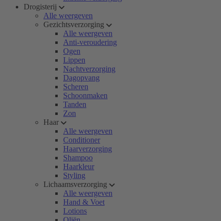
Drogisterij
Alle weergeven
Gezichtsverzorging
Alle weergeven
Anti-veroudering
Ogen
Lippen
Nachtverzorging
Dagopvang
Scheren
Schoonmaken
Tanden
Zon
Haar
Alle weergeven
Conditioner
Haarverzorging
Shampoo
Haarkleur
Styling
Lichaamsverzorging
Alle weergeven
Hand & Voet
Lotions
Oliën