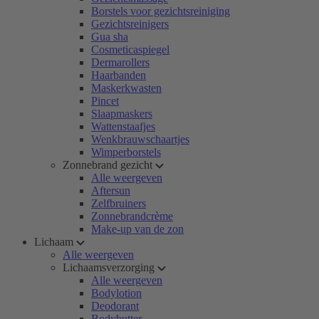
Borstels voor gezichtsreiniging
Gezichtsreinigers
Gua sha
Cosmeticaspiegel
Dermarollers
Haarbanden
Maskerkwasten
Pincet
Slaapmaskers
Wattenstaafjes
Wenkbrauwschaartjes
Wimperborstels
Zonnebrand gezicht
Alle weergeven
Aftersun
Zelfbruiners
Zonnebrandcrème
Make-up van de zon
Lichaam
Alle weergeven
Lichaamsverzorging
Alle weergeven
Bodylotion
Deodorant
Bodybutter