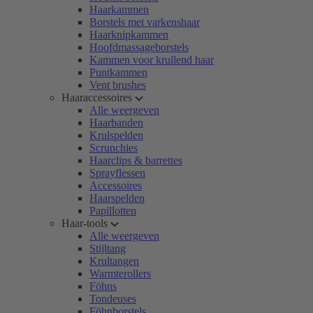
Haarkammen
Borstels met varkenshaar
Haarknipkammen
Hoofdmassageborstels
Kammen voor krullend haar
Puntkammen
Vent brushes
Haaraccessoires
Alle weergeven
Haarbanden
Krulspelden
Scrunchies
Haarclips & barrettes
Sprayflessen
Accessoires
Haarspelden
Papillotten
Haar-tools
Alle weergeven
Stijltang
Krultangen
Warmterollers
Föhns
Tondeuses
Föhnborstels