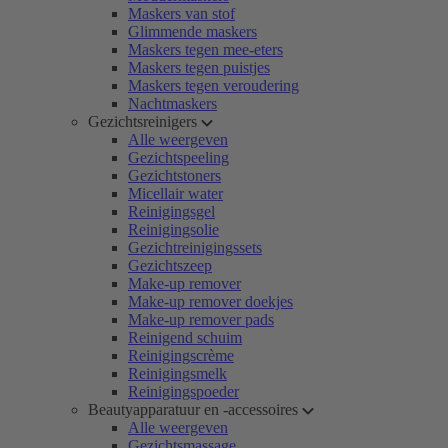
Maskers van stof
Glimmende maskers
Maskers tegen mee-eters
Maskers tegen puistjes
Maskers tegen veroudering
Nachtmaskers
Gezichtsreinigers
Alle weergeven
Gezichtspeeling
Gezichtstoners
Micellair water
Reinigingsgel
Reinigingsolie
Gezichtreinigingssets
Gezichtszeep
Make-up remover
Make-up remover doekjes
Make-up remover pads
Reinigend schuim
Reinigingscrème
Reinigingsmelk
Reinigingspoeder
Beautyapparatuur en -accessoires
Alle weergeven
Gezichtsmassage