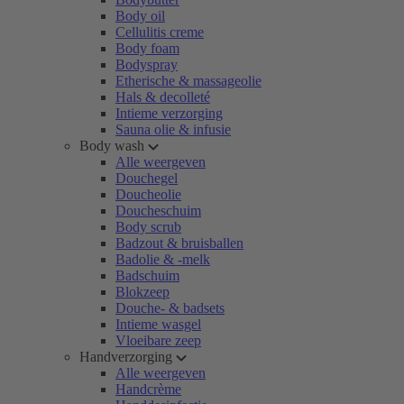
Body oil
Cellulitis creme
Body foam
Bodyspray
Etherische & massageolie
Hals & decolleté
Intieme verzorging
Sauna olie & infusie
Body wash
Alle weergeven
Douchegel
Doucheolie
Doucheschuim
Body scrub
Badzout & bruisballen
Badolie & -melk
Badschuim
Blokzeep
Douche- & badsets
Intieme wasgel
Vloeibare zeep
Handverzorging
Alle weergeven
Handcrème