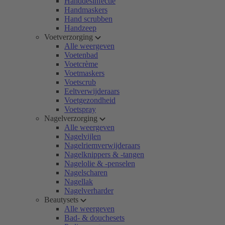
Handdesinfectie
Handmaskers
Hand scrubben
Handzeep
Voetverzorging
Alle weergeven
Voetenbad
Voetcrème
Voetmaskers
Voetscrub
Eeltverwijderaars
Voetgezondheid
Voetspray
Nagelverzorging
Alle weergeven
Nagelvijlen
Nagelriemverwijderaars
Nagelknippers & -tangen
Nagelolie & -penselen
Nagelscharen
Nagellak
Nagelverharder
Beautysets
Alle weergeven
Bad- & douchesets