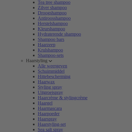
Tea tree shampoo
Zilver shampoo
Droogshampoo
Antiroosshampoo
Herstelshampoo
Kleurshampoo
Hydraterende shampoo
Shampoo bars
Haarzeep
Krulshampoo
Shampoo-sets
Haarstyling
Alle weergeven
Schuimmiddel
Hittebescherming
Haarwax
Styling spray
Uitgroeispray
Haarcrème & stylingcrème
Haargel
Haarmascara
Haarpoeder
Haarspray
Haarstyling-set
Sea salt spray