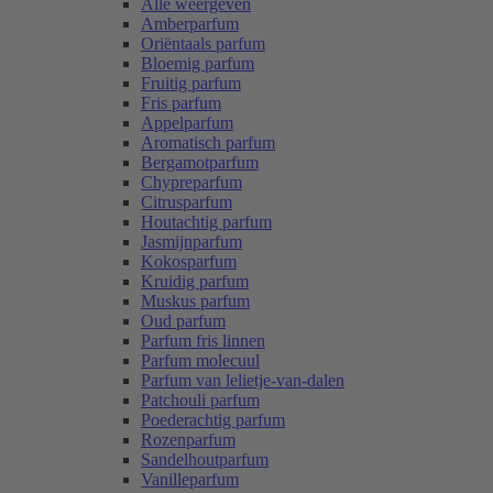
Alle weergeven
Amberparfum
Oriëntaals parfum
Bloemig parfum
Fruitig parfum
Fris parfum
Appelparfum
Aromatisch parfum
Bergamotparfum
Chypreparfum
Citrusparfum
Houtachtig parfum
Jasmijnparfum
Kokosparfum
Kruidig parfum
Muskus parfum
Oud parfum
Parfum fris linnen
Parfum molecuul
Parfum van lelietje-van-dalen
Patchouli parfum
Poederachtig parfum
Rozenparfum
Sandelhoutparfum
Vanilleparfum