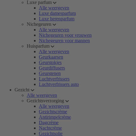
Luxe parfum
Alle weergeven
Luxe damesparfum
Luxe herenparfum
Nichegeuren
Alle weergeven
Nichegeuren voor vrouwen
Nichegeuren voor mannen
Huisparfum
Alle weergeven
Geurkaarsen
Geurstokjes
Geurdiffusers
Geurstenen
Luchtverfrissers
Luchtverfrissers auto
Gezicht
Alle weergeven
Gezichtsverzorging
Alle weergeven
Gezichtscrème
Antirimpelcrème
Dagcrème
Nachtcrème
Gezichtsolie