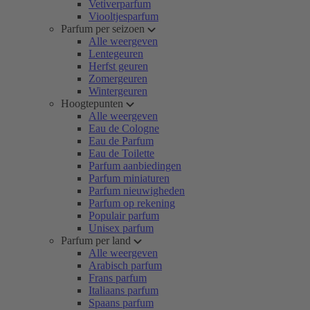
Vetiverparfum
Viooltjesparfum
Parfum per seizoen
Alle weergeven
Lentegeuren
Herfst geuren
Zomergeuren
Wintergeuren
Hoogtepunten
Alle weergeven
Eau de Cologne
Eau de Parfum
Eau de Toilette
Parfum aanbiedingen
Parfum miniaturen
Parfum nieuwigheden
Parfum op rekening
Populair parfum
Unisex parfum
Parfum per land
Alle weergeven
Arabisch parfum
Frans parfum
Italiaans parfum
Spaans parfum