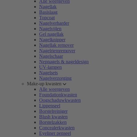
Alle weergeven
Nagellak
Basislaag
Topcoat
Nagelverharder
Nagelvijlen
Gel nagellak
Nagelknipper
Nagellak remover
Nagelriemremover
Nagelschaar
Nepnagels & nageldesign
UV-lampen
Nagelsets
Nagelverzorging
Make-up kwasten
Alle weergeven
Foundationkwasten
Oogschaduwkwasten
Lippenseel
Borstelreiniger
Blush kwasten
Borstelzakken
Concealerkwasten
Eyeliner penseel