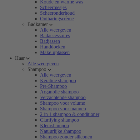
Koude en warme was
Scheermesjes
Scheeronderhoud
Ontharingscrème
Badkamer
Alle weergeven
Badaccessoires
Badjassen
Handdoeken
Make-uptassen
Haar
Alle weergeven
Shampoo
Alle weergeven
Keratine shampoo
Pre-Shampoo
Arganolie shampoo
Verzachtende shampoo
Shampoo voor volume
Shampoo voor mannen
2-in-1 shampoo & conditioner
Clarifying shampoo
Kleurshampoo
Natuurlijke shampoo
Shampoo zonder siliconen