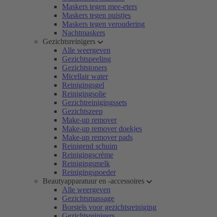
Maskers tegen mee-eters
Maskers tegen puistjes
Maskers tegen veroudering
Nachtmaskers
Gezichtsreinigers
Alle weergeven
Gezichtspeeling
Gezichtstoners
Micellair water
Reinigingsgel
Reinigingsolie
Gezichtreinigingssets
Gezichtszeep
Make-up remover
Make-up remover doekjes
Make-up remover pads
Reinigend schuim
Reinigingscrème
Reinigingsmelk
Reinigingspoeder
Beautyapparatuur en -accessoires
Alle weergeven
Gezichtsmassage
Borstels voor gezichtsreiniging
Gezichtsreinigers