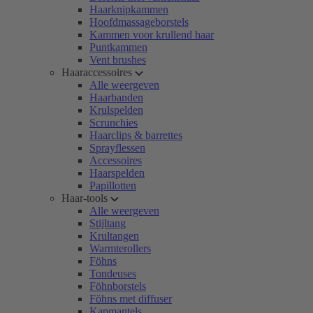
Haarknipkammen
Hoofdmassageborstels
Kammen voor krullend haar
Puntkammen
Vent brushes
Haaraccessoires
Alle weergeven
Haarbanden
Krulspelden
Scrunchies
Haarclips & barrettes
Sprayflessen
Accessoires
Haarspelden
Papillotten
Haar-tools
Alle weergeven
Stijltang
Krultangen
Warmterollers
Föhns
Tondeuses
Föhnborstels
Föhns met diffuser
Kapmantels