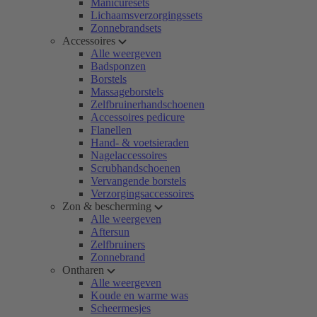
Manicuresets
Lichaamsverzorgingssets
Zonnebrandsets
Accessoires
Alle weergeven
Badsponzen
Borstels
Massageborstels
Zelfbruinerhandschoenen
Accessoires pedicure
Flanellen
Hand- & voetsieraden
Nagelaccessoires
Scrubhandschoenen
Vervangende borstels
Verzorgingsaccessoires
Zon & bescherming
Alle weergeven
Aftersun
Zelfbruiners
Zonnebrand
Ontharen
Alle weergeven
Koude en warme was
Scheermesjes