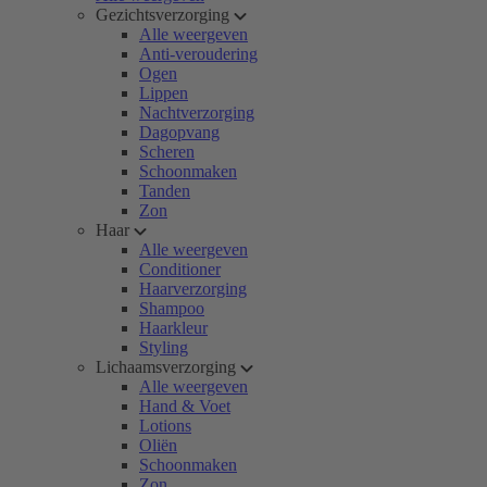
Gezichtsverzorging
Alle weergeven
Anti-veroudering
Ogen
Lippen
Nachtverzorging
Dagopvang
Scheren
Schoonmaken
Tanden
Zon
Haar
Alle weergeven
Conditioner
Haarverzorging
Shampoo
Haarkleur
Styling
Lichaamsverzorging
Alle weergeven
Hand & Voet
Lotions
Oliën
Schoonmaken
Zon