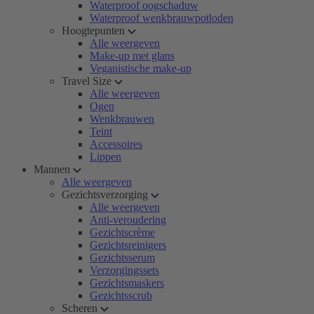
Waterproof oogschaduw
Waterproof wenkbrauwpotloden
Hoogtepunten
Alle weergeven
Make-up met glans
Veganistische make-up
Travel Size
Alle weergeven
Ogen
Wenkbrauwen
Teint
Accessoires
Lippen
Mannen
Alle weergeven
Gezichtsverzorging
Alle weergeven
Anti-veroudering
Gezichtscrème
Gezichtsreinigers
Gezichtsserum
Verzorgingssets
Gezichtsmaskers
Gezichtsscrub
Scheren