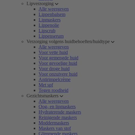
Lipverzorging
Alle weergeven
Lippenbalsem
Lipmaskers
Lippenolie
Lipscrub
Lippenserum
Verzorging volgens huidbehoeften/huidtype
Alle weergeven
Voor vette huid
Voor gemengde huid
Voor gevoelige huid
Voor droge huid
Voor onzuivere huid
Antirimpelcrème
Met spf
Tegen roodheid
Gezichtsmaskers
Alle weergeven
Oog- en lipmaskers
Hydraterende maskers
Reinigende maskers
Moddermaskers
Maskers van stof
Glimmende maskers