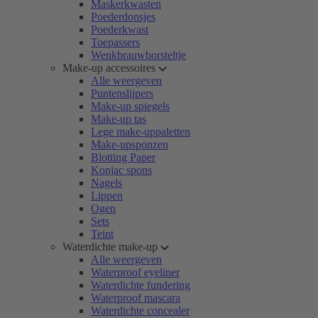
Maskerkwasten
Poederdonsjes
Poederkwast
Toepassers
Wenkbrauwborsteltje
Make-up accessoires
Alle weergeven
Puntenslijpers
Make-up spiegels
Make-up tas
Lege make-uppaletten
Make-upsponzen
Blotting Paper
Konjac spons
Nagels
Lippen
Ogen
Sets
Teint
Waterdichte make-up
Alle weergeven
Waterproof eyeliner
Waterdichte fundering
Waterproof mascara
Waterdichte concealer