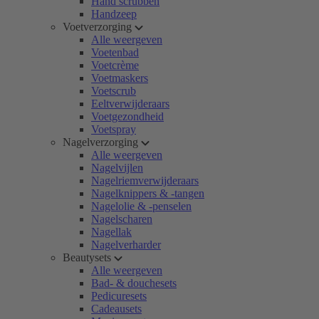
Hand scrubben
Handzeep
Voetverzorging
Alle weergeven
Voetenbad
Voetcrème
Voetmaskers
Voetscrub
Eeltverwijderaars
Voetgezondheid
Voetspray
Nagelverzorging
Alle weergeven
Nagelvijlen
Nagelriemverwijderaars
Nagelknippers & -tangen
Nagelolie & -penselen
Nagelscharen
Nagellak
Nagelverharder
Beautysets
Alle weergeven
Bad- & douchesets
Pedicuresets
Cadeausets