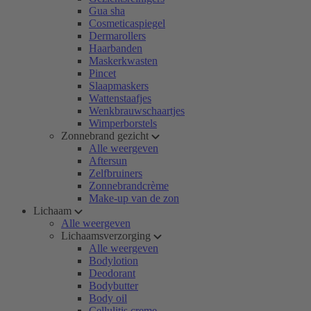
Gua sha
Cosmeticaspiegel
Dermarollers
Haarbanden
Maskerkwasten
Pincet
Slaapmaskers
Wattenstaafjes
Wenkbrauwschaartjes
Wimperborstels
Zonnebrand gezicht
Alle weergeven
Aftersun
Zelfbruiners
Zonnebrandcrème
Make-up van de zon
Lichaam
Alle weergeven
Lichaamsverzorging
Alle weergeven
Bodylotion
Deodorant
Bodybutter
Body oil
Cellulitis creme