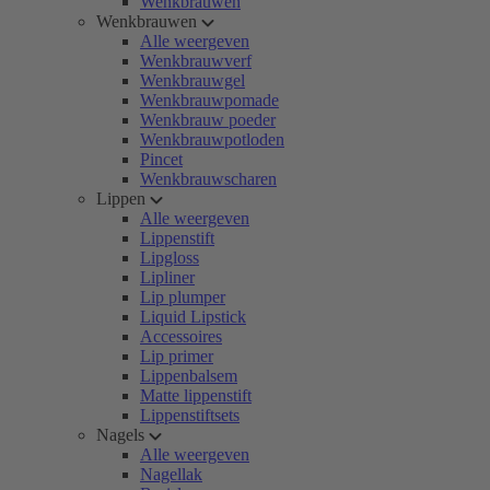
Wenkbrauwen
Wenkbrauwen
Alle weergeven
Wenkbrauwverf
Wenkbrauwgel
Wenkbrauwpomade
Wenkbrauw poeder
Wenkbrauwpotloden
Pincet
Wenkbrauwscharen
Lippen
Alle weergeven
Lippenstift
Lipgloss
Lipliner
Lip plumper
Liquid Lipstick
Accessoires
Lip primer
Lippenbalsem
Matte lippenstift
Lippenstiftsets
Nagels
Alle weergeven
Nagellak