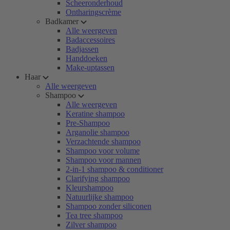
Scheeronderhoud
Ontharingscrème
Badkamer
Alle weergeven
Badaccessoires
Badjassen
Handdoeken
Make-uptassen
Haar
Alle weergeven
Shampoo
Alle weergeven
Keratine shampoo
Pre-Shampoo
Arganolie shampoo
Verzachtende shampoo
Shampoo voor volume
Shampoo voor mannen
2-in-1 shampoo & conditioner
Clarifying shampoo
Kleurshampoo
Natuurlijke shampoo
Shampoo zonder siliconen
Tea tree shampoo
Zilver shampoo