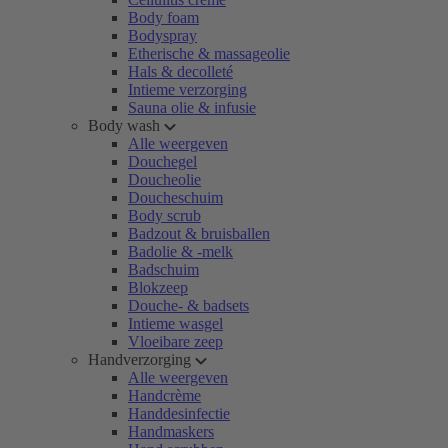
Body foam
Bodyspray
Etherische & massageolie
Hals & decolleté
Intieme verzorging
Sauna olie & infusie
Body wash
Alle weergeven
Douchegel
Doucheolie
Doucheschuim
Body scrub
Badzout & bruisballen
Badolie & -melk
Badschuim
Blokzeep
Douche- & badsets
Intieme wasgel
Vloeibare zeep
Handverzorging
Alle weergeven
Handcrème
Handdesinfectie
Handmaskers