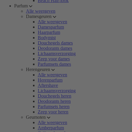
Beach Hair-look
Parfum
Alle weergeven
Damesgeuren
Alle weergeven
Damesparfum
Haarparfum
Bodymist
Douchegels dames
Deodorants dames
Lichaamsverzorging
Zeep voor dames
Parfumsets dames
Herengeuren
Alle weergeven
Herenparfum
Aftershave
Lichaamsverzorging
Douchegels heren
Deodorants heren
Parfumsets heren
Zeep voor heren
Geurnoten
Alle weergeven
Amberparfum