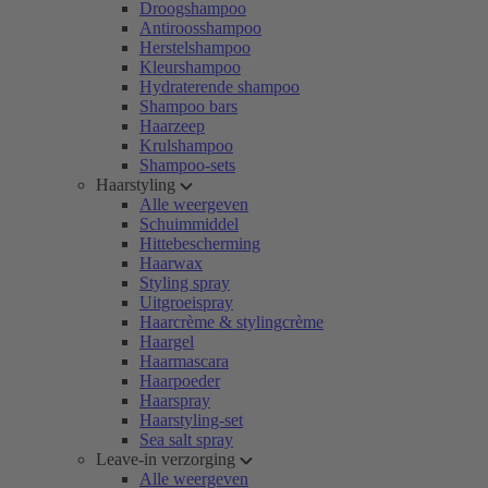
Droogshampoo
Antiroosshampoo
Herstelshampoo
Kleurshampoo
Hydraterende shampoo
Shampoo bars
Haarzeep
Krulshampoo
Shampoo-sets
Haarstyling
Alle weergeven
Schuimmiddel
Hittebescherming
Haarwax
Styling spray
Uitgroeispray
Haarcrème & stylingcrème
Haargel
Haarmascara
Haarpoeder
Haarspray
Haarstyling-set
Sea salt spray
Leave-in verzorging
Alle weergeven