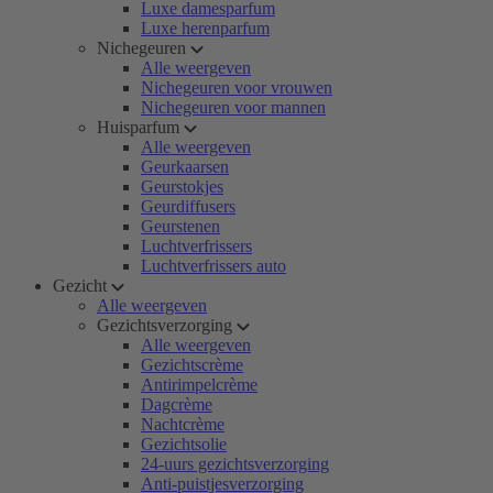
Luxe damesparfum
Luxe herenparfum
Nichegeuren
Alle weergeven
Nichegeuren voor vrouwen
Nichegeuren voor mannen
Huisparfum
Alle weergeven
Geurkaarsen
Geurstokjes
Geurdiffusers
Geurstenen
Luchtverfrissers
Luchtverfrissers auto
Gezicht
Alle weergeven
Gezichtsverzorging
Alle weergeven
Gezichtscrème
Antirimpelcrème
Dagcrème
Nachtcrème
Gezichtsolie
24-uurs gezichtsverzorging
Anti-puistjesverzorging