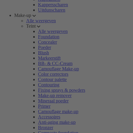
Kappersscharen
Uitdunscharen
Make-up
Alle weergeven
Teint
Alle weergeven
Foundation
Concealer
Poeder
Blush
Markeerstift
BB- & CC-Cream
Camouflage Make-up
Color correctors
Contour palette
Contouring
Fixing sprays & powders
Make-up remover
Mineraal poeder
Primer
Camouflage make-up
Accessoires
Anti-aging make-up
Bronzer
Compacte foundation