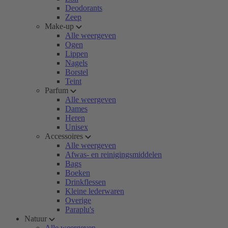
Deodorants
Zeep
Make-up
Alle weergeven
Ogen
Lippen
Nagels
Borstel
Teint
Parfum
Alle weergeven
Dames
Heren
Unisex
Accessoires
Alle weergeven
Afwas- en reinigingsmiddelen
Bags
Boeken
Drinkflessen
Kleine lederwaren
Overige
Paraplu's
Natuur
Alle weergeven