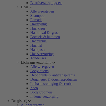
Baardverzorgingssets
Haar
Alle weergeven
Shampoo
Pomade
Hairstyling
Haarkleur
Haaruitval & -groei
Borstels & kammen
Haarcrème
Haargel
Haarpasta
Haarverzorging
Tondeuses
Lichaamsverzorging
Alle weergeven
Bodylotions
Deodorants & antitranspirants
Douchegel & doucheproducten
Lichaamsreiniging & scrubs
Zeep
Bodygroomers
Intieme verzorging
Drogisterij
Alle weergeven