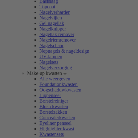
Basislaag
Topcoat
Nagelverharder
Nagelvijlen
Gel nagellak
Nagelknipper
Nagellak remover
Nagelriemremover
Nagelschaar
Nepnagels & nageldesign
UV-lampen
Nagelsets
Nagelverzorging
Make-up kwasten
Alle weergeven
Foundationkwasten
Oogschaduwkwasten
Lippenseel
Borstelreiniger
Blush kwasten
Borstelzakken
Concealerkwasten
Eyeliner penseel
Highlighter kwast
Kwastensets