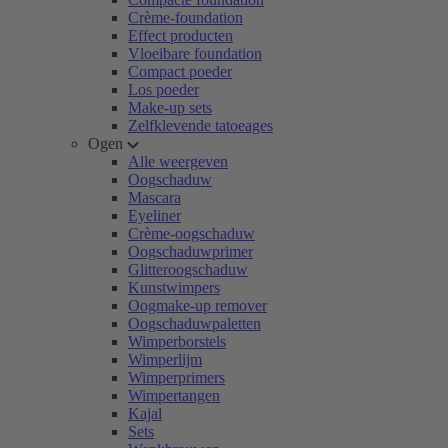
Crème-foundation
Effect producten
Vloeibare foundation
Compact poeder
Los poeder
Make-up sets
Zelfklevende tatoeages
Ogen
Alle weergeven
Oogschaduw
Mascara
Eyeliner
Crème-oogschaduw
Oogschaduwprimer
Glitteroogschaduw
Kunstwimpers
Oogmake-up remover
Oogschaduwpaletten
Wimperborstels
Wimperlijm
Wimperprimers
Wimpertangen
Kajal
Sets