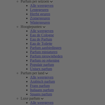
Parfum per seizoen
Alle weergeven
Lentegeuren
Herfst geuren
Zomergeuren
Wintergeuren
Hoogtepunten
Alle weergeven
Eau de Cologne
Eau de Parfum
Eau de Toilette
Parfum aanbiedingen
Parfum miniaturen
Parfum nieuwigheden
Parfum op rekening
Populair parfum
Unisex parfum
Parfum per land
Alle weergeven
Arabisch parfum
Frans parfum
Italiaans parfum
Spaans parfum
Luxe parfum
Alle weergeven