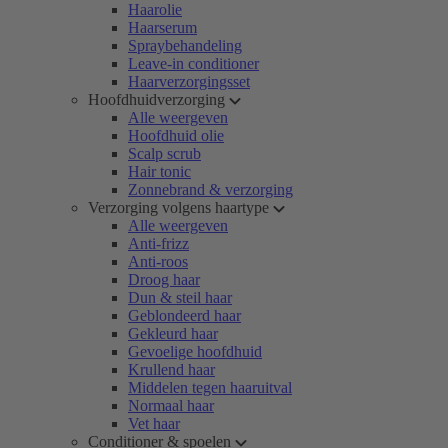
Haarolie
Haarserum
Spraybehandeling
Leave-in conditioner
Haarverzorgingsset
Hoofdhuidverzorging
Alle weergeven
Hoofdhuid olie
Scalp scrub
Hair tonic
Zonnebrand & verzorging
Verzorging volgens haartype
Alle weergeven
Anti-frizz
Anti-roos
Droog haar
Dun & steil haar
Geblondeerd haar
Gekleurd haar
Gevoelige hoofdhuid
Krullend haar
Middelen tegen haaruitval
Normaal haar
Vet haar
Conditioner & spoelen