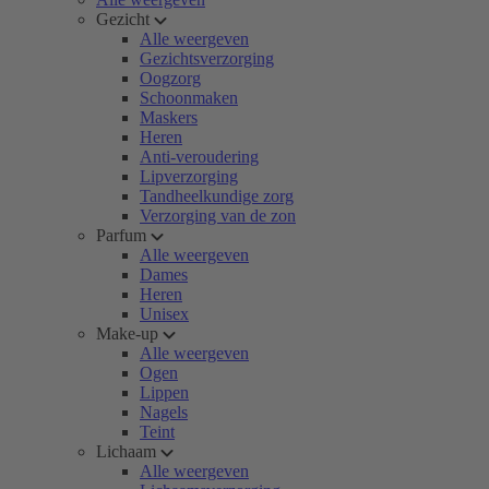
Gezicht
Alle weergeven
Gezichtsverzorging
Oogzorg
Schoonmaken
Maskers
Heren
Anti-veroudering
Lipverzorging
Tandheelkundige zorg
Verzorging van de zon
Parfum
Alle weergeven
Dames
Heren
Unisex
Make-up
Alle weergeven
Ogen
Lippen
Nagels
Teint
Lichaam
Alle weergeven