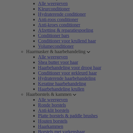
Alle weergeven
Kleurconditioner
Hydraterende conditioner
Anti-roos conditioner
Anti-kroes conditioner
Afzetting & reparatiespoeling
Conditioner bars
Conditioner voor krullend haar
Volumeconditioner
Haarmasker & haarbehandeling
Alle weergeven
Shea butter voor haar
Haarbehandeling voor droog haar
Conditioner voor gekleurd haar
Hydraterende haarbehandeling
Keratine haarbehandeling
Haarbehandeling krullen
Haarborstels & kammen
Alle weergeven
Ronde borstels
Anti-klit borstels
Platte borstels & paddle brushes
Houten borstels
Haarkammen
Borstels met varkenshaar