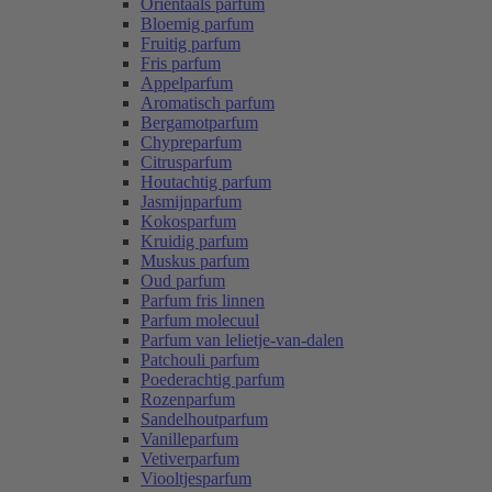
Oriëntaals parfum
Bloemig parfum
Fruitig parfum
Fris parfum
Appelparfum
Aromatisch parfum
Bergamotparfum
Chypreparfum
Citrusparfum
Houtachtig parfum
Jasmijnparfum
Kokosparfum
Kruidig parfum
Muskus parfum
Oud parfum
Parfum fris linnen
Parfum molecuul
Parfum van lelietje-van-dalen
Patchouli parfum
Poederachtig parfum
Rozenparfum
Sandelhoutparfum
Vanilleparfum
Vetiverparfum
Viooltjesparfum