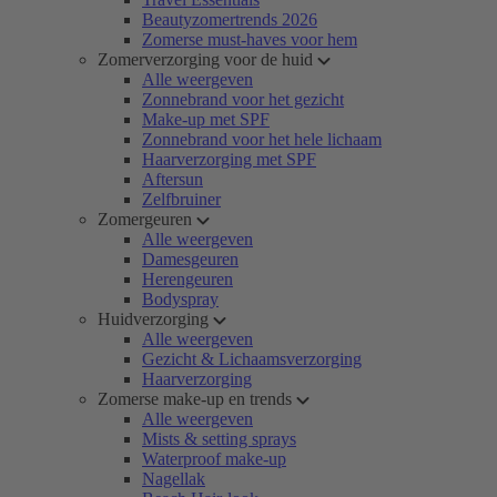
Beautyzomertrends 2026
Zomerse must-haves voor hem
Zomerverzorging voor de huid
Alle weergeven
Zonnebrand voor het gezicht
Make-up met SPF
Zonnebrand voor het hele lichaam
Haarverzorging met SPF
Aftersun
Zelfbruiner
Zomergeuren
Alle weergeven
Damesgeuren
Herengeuren
Bodyspray
Huidverzorging
Alle weergeven
Gezicht & Lichaamsverzorging
Haarverzorging
Zomerse make-up en trends
Alle weergeven
Mists & setting sprays
Waterproof make-up
Nagellak