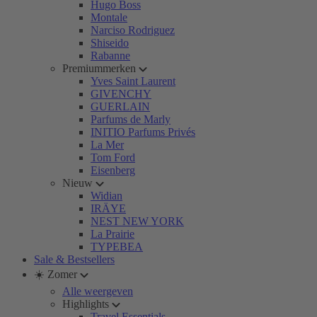
Hugo Boss
Montale
Narciso Rodriguez
Shiseido
Rabanne
Premiummerken
Yves Saint Laurent
GIVENCHY
GUERLAIN
Parfums de Marly
INITIO Parfums Privés
La Mer
Tom Ford
Eisenberg
Nieuw
Widian
IRÄYE
NEST NEW YORK
La Prairie
TYPEBEA
Sale & Bestsellers
☀️ Zomer
Alle weergeven
Highlights
Travel Essentials