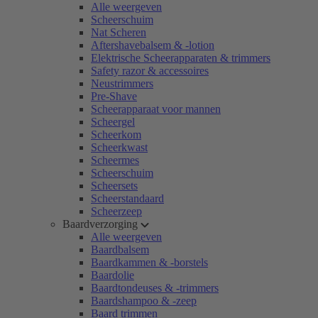
Alle weergeven
Scheerschuim
Nat Scheren
Aftershavebalsem & -lotion
Elektrische Scheerapparaten & trimmers
Safety razor & accessoires
Neustrimmers
Pre-Shave
Scheerapparaat voor mannen
Scheergel
Scheerkom
Scheerkwast
Scheermes
Scheerschuim
Scheersets
Scheerstandaard
Scheerzeep
Baardverzorging
Alle weergeven
Baardbalsem
Baardkammen & -borstels
Baardolie
Baardtondeuses & -trimmers
Baardshampoo & -zeep
Baard trimmen