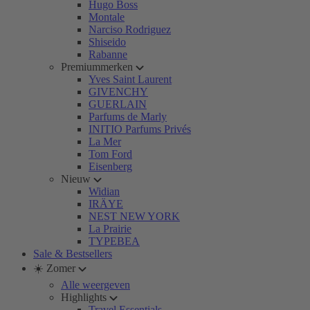
Hugo Boss
Montale
Narciso Rodriguez
Shiseido
Rabanne
Premiummerken
Yves Saint Laurent
GIVENCHY
GUERLAIN
Parfums de Marly
INITIO Parfums Privés
La Mer
Tom Ford
Eisenberg
Nieuw
Widian
IRÄYE
NEST NEW YORK
La Prairie
TYPEBEA
Sale & Bestsellers
☀️ Zomer
Alle weergeven
Highlights
Travel Essentials