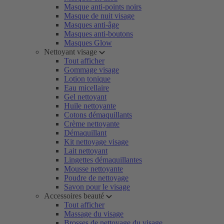
Masque anti-points noirs
Masque de nuit visage
Masques anti-âge
Masques anti-boutons
Masques Glow
Nettoyant visage
Tout afficher
Gommage visage
Lotion tonique
Eau micellaire
Gel nettoyant
Huile nettoyante
Cotons démaquillants
Crème nettoyante
Démaquillant
Kit nettoyage visage
Lait nettoyant
Lingettes démaquillantes
Mousse nettoyante
Poudre de nettoyage
Savon pour le visage
Accessoires beauté
Tout afficher
Massage du visage
Brosses de nettoyage du visage