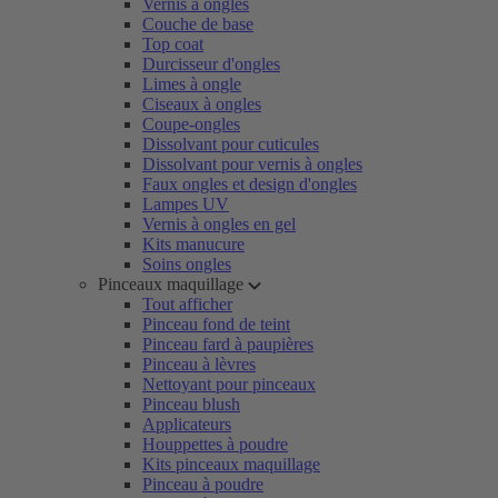
Vernis à ongles
Couche de base
Top coat
Durcisseur d'ongles
Limes à ongle
Ciseaux à ongles
Coupe-ongles
Dissolvant pour cuticules
Dissolvant pour vernis à ongles
Faux ongles et design d'ongles
Lampes UV
Vernis à ongles en gel
Kits manucure
Soins ongles
Pinceaux maquillage
Tout afficher
Pinceau fond de teint
Pinceau fard à paupières
Pinceau à lèvres
Nettoyant pour pinceaux
Pinceau blush
Applicateurs
Houppettes à poudre
Kits pinceaux maquillage
Pinceau à poudre