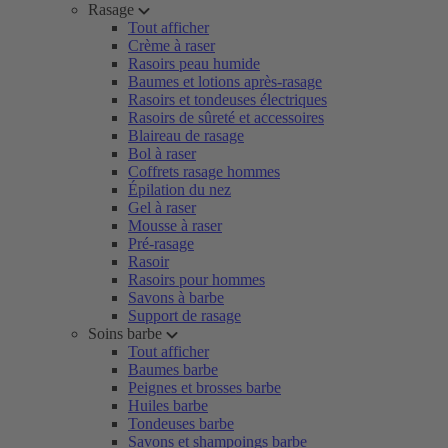
Rasage
Tout afficher
Crème à raser
Rasoirs peau humide
Baumes et lotions après-rasage
Rasoirs et tondeuses électriques
Rasoirs de sûreté et accessoires
Blaireau de rasage
Bol à raser
Coffrets rasage hommes
Épilation du nez
Gel à raser
Mousse à raser
Pré-rasage
Rasoir
Rasoirs pour hommes
Savons à barbe
Support de rasage
Soins barbe
Tout afficher
Baumes barbe
Peignes et brosses barbe
Huiles barbe
Tondeuses barbe
Savons et shampoings barbe