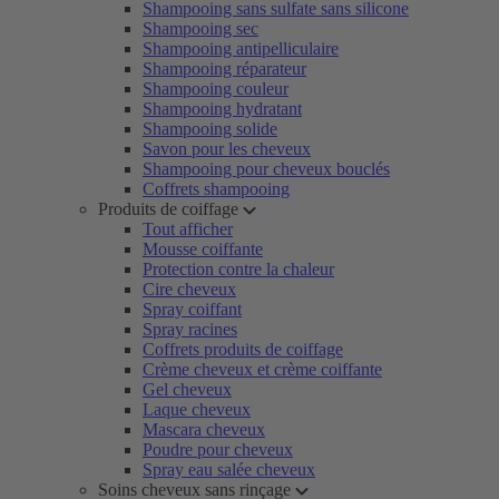
Shampooing sans sulfate sans silicone
Shampooing sec
Shampooing antipelliculaire
Shampooing réparateur
Shampooing couleur
Shampooing hydratant
Shampooing solide
Savon pour les cheveux
Shampooing pour cheveux bouclés
Coffrets shampooing
Produits de coiffage
Tout afficher
Mousse coiffante
Protection contre la chaleur
Cire cheveux
Spray coiffant
Spray racines
Coffrets produits de coiffage
Crème cheveux et crème coiffante
Gel cheveux
Laque cheveux
Mascara cheveux
Poudre pour cheveux
Spray eau salée cheveux
Soins cheveux sans rinçage