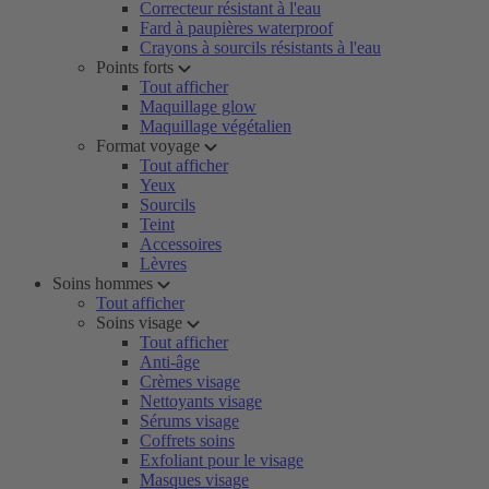
Correcteur résistant à l'eau
Fard à paupières waterproof
Crayons à sourcils résistants à l'eau
Points forts
Tout afficher
Maquillage glow
Maquillage végétalien
Format voyage
Tout afficher
Yeux
Sourcils
Teint
Accessoires
Lèvres
Soins hommes
Tout afficher
Soins visage
Tout afficher
Anti-âge
Crèmes visage
Nettoyants visage
Sérums visage
Coffrets soins
Exfoliant pour le visage
Masques visage