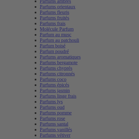
Parfums ambrés
Parfums orientaux
Parfums fleuris
Parfums fruités
Parfums frais
Molécule Parfum
Parfum au musc
Parfum au patchouli
Parfum boisé
Parfum poudré
Parfums aromatiques
Parfums bergamote
Parfums chyprés
Parfums citronnés
Parfums coco
Parfums épicés
Parfums jasmin
Parfums linge frais
Parfums lys
Parfums oud
Parfums pomme
Parfums rose
Parfums santal
Parfums vanillés
Parfums vétiver