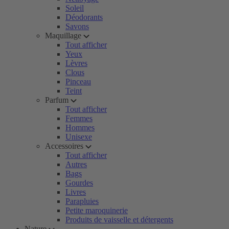
Soleil
Déodorants
Savons
Maquillage
Tout afficher
Yeux
Lèvres
Clous
Pinceau
Teint
Parfum
Tout afficher
Femmes
Hommes
Unisexe
Accessoires
Tout afficher
Autres
Bags
Gourdes
Livres
Parapluies
Petite maroquinerie
Produits de vaisselle et détergents
Nature