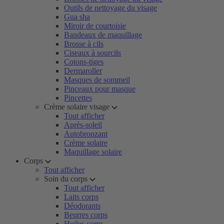
Outils de nettoyage du visage
Gua sha
Miroir de courtoisie
Bandeaux de maquillage
Brosse à cils
Ciseaux à sourcils
Cotons-tiges
Dermaroller
Masques de sommeil
Pinceaux pour masque
Pincettes
Crème solaire visage
Tout afficher
Après-soleil
Autobronzant
Crème solaire
Maquillage solaire
Corps
Tout afficher
Soin du corps
Tout afficher
Laits corps
Déodorants
Beurres corps
Huiles corps