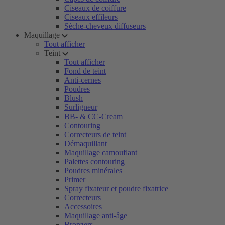
Ciseaux de coiffure
Ciseaux effileurs
Sèche-cheveux diffuseurs
Maquillage
Tout afficher
Teint
Tout afficher
Fond de teint
Anti-cernes
Poudres
Blush
Surligneur
BB- & CC-Cream
Contouring
Correcteurs de teint
Démaquillant
Maquillage camouflant
Palettes contouring
Poudres minérales
Primer
Spray fixateur et poudre fixatrice
Correcteurs
Accessoires
Maquillage anti-âge
Bronzers