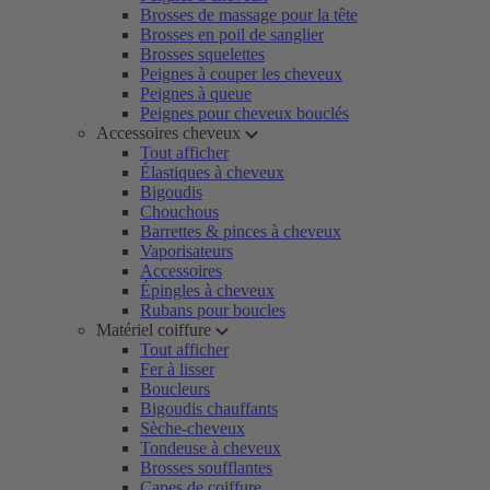
Brosses de massage pour la tête
Brosses en poil de sanglier
Brosses squelettes
Peignes à couper les cheveux
Peignes à queue
Peignes pour cheveux bouclés
Accessoires cheveux
Tout afficher
Élastiques à cheveux
Bigoudis
Chouchous
Barrettes & pinces à cheveux
Vaporisateurs
Accessoires
Épingles à cheveux
Rubans pour boucles
Matériel coiffure
Tout afficher
Fer à lisser
Boucleurs
Bigoudis chauffants
Sèche-cheveux
Tondeuse à cheveux
Brosses soufflantes
Capes de coiffure