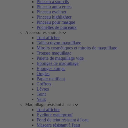
Pinceau à sourcils
Pinceau anti-cernes
Pinceau eyeliner
Pinceau highlighter
Pinceau pour masque
Pochettes de pinceaux
Accessoires sourcils
Tout afficher
Taille-crayon maquillage
Miroirs cosmétiques et miroirs de maquillage
Trousse maquillage
Palette de maquillage vide
Éponges de maquillage
Éponges konjac
Ongles
Papier matifiant
Coffrets
Lèvres
Teint
Yeux
Maquillage résistant à l'eau
Tout afficher
Eyeliner waterproof
Fond de teint résistant à l'eau
Mascara résistant à l'eau