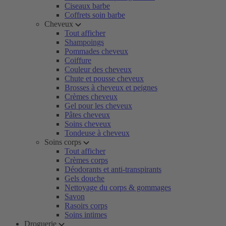
Ciseaux barbe
Coffrets soin barbe
Cheveux
Tout afficher
Shampoings
Pommades cheveux
Coiffure
Couleur des cheveux
Chute et pousse cheveux
Brosses à cheveux et peignes
Crèmes cheveux
Gel pour les cheveux
Pâtes cheveux
Soins cheveux
Tondeuse à cheveux
Soins corps
Tout afficher
Crèmes corps
Déodorants et anti-transpirants
Gels douche
Nettoyage du corps & gommages
Savon
Rasoirs corps
Soins intimes
Droguerie