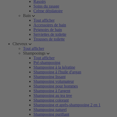
Rasoirs
Soins du rasage
Crème dépilatoire
Bain
Tout afficher
Accessoires de bain
Peignoirs de bain
Serviettes de toilette
Trousses de toilette
Cheveux
Tout afficher
Shampooings
Tout afficher
Pré-shampooing
Shampooing à la kératine
Shampooing à l'huile d'argan
Shampooing lissant
Shampooing volumateur
Shampooing pour hommes
Shampooing à l'argent
Shampooing au tea tree
Shampooing colorant
Shampooing et après-shampooing 2 en 1
Shampooing naturel
Shampooing purifiant