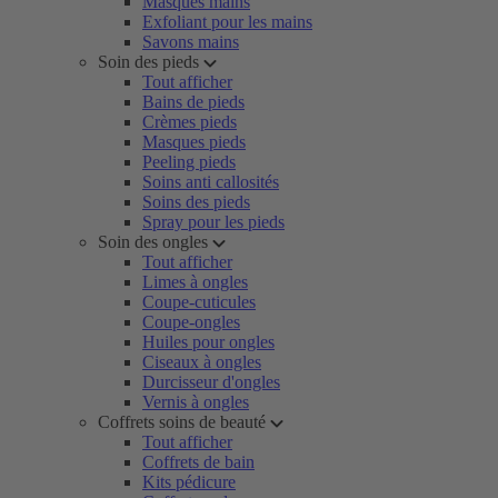
Masques mains
Exfoliant pour les mains
Savons mains
Soin des pieds
Tout afficher
Bains de pieds
Crèmes pieds
Masques pieds
Peeling pieds
Soins anti callosités
Soins des pieds
Spray pour les pieds
Soin des ongles
Tout afficher
Limes à ongles
Coupe-cuticules
Coupe-ongles
Huiles pour ongles
Ciseaux à ongles
Durcisseur d'ongles
Vernis à ongles
Coffrets soins de beauté
Tout afficher
Coffrets de bain
Kits pédicure