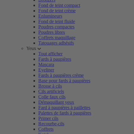
Fond de teint compact
Fond de teint crème
Enlumineurs
Fond de teint fluide
Poudres compactes
Poudres libres
Coffrets maquillage
Tatouages adhésifs
Yeux
Tout afficher
Fards à paupières
Mascara
Eyeliner
Fards à paupières crème
Base pour fards à paupières
Brosse à cils
Cils artificiels
Colle faux cils
Démaquillant yeux
Fard à paupières à paillettes
Palettes de fards à paupières
Primer cils
Recourbe-cils
Coffrets