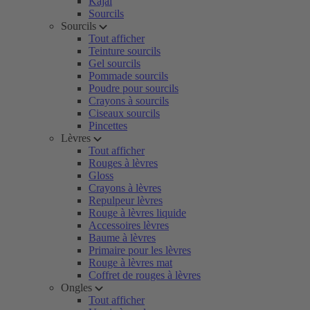
Kajal
Sourcils
Sourcils
Tout afficher
Teinture sourcils
Gel sourcils
Pommade sourcils
Poudre pour sourcils
Crayons à sourcils
Ciseaux sourcils
Pincettes
Lèvres
Tout afficher
Rouges à lèvres
Gloss
Crayons à lèvres
Repulpeur lèvres
Rouge à lèvres liquide
Accessoires lèvres
Baume à lèvres
Primaire pour les lèvres
Rouge à lèvres mat
Coffret de rouges à lèvres
Ongles
Tout afficher