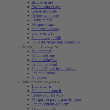
Brume visage
Coffret soin visage
Cou & décolleté
Crème hydratante
Crème teintée
Masque visage
Soin anti-boutons
Soin avec Q10
Soin du visage 24h
Soins du visage sans parabènes
Sérum pour le visage
Tout afficher
Sérum anti-âge
Sérum collagène
Sérum hydratant
Sérum à l'acide hyaluronique
Sérum vitamine C
Ampoules
Soin contour des yeux
Tout afficher
Sérum pour sourcils
Crème pour les yeux
Masques & patchs pour les yeux
Sérum contour des yeux
Sérum pour cils