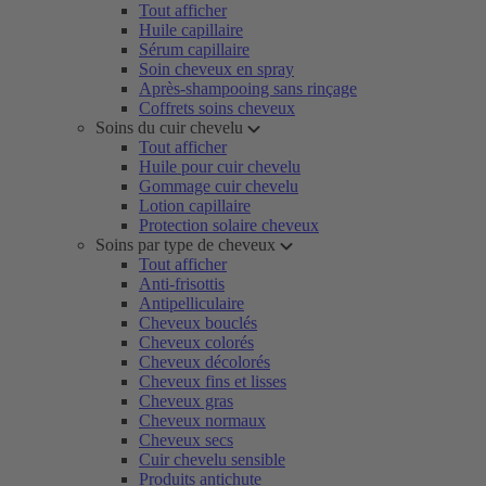
Tout afficher
Huile capillaire
Sérum capillaire
Soin cheveux en spray
Après-shampooing sans rinçage
Coffrets soins cheveux
Soins du cuir chevelu
Tout afficher
Huile pour cuir chevelu
Gommage cuir chevelu
Lotion capillaire
Protection solaire cheveux
Soins par type de cheveux
Tout afficher
Anti-frisottis
Antipelliculaire
Cheveux bouclés
Cheveux colorés
Cheveux décolorés
Cheveux fins et lisses
Cheveux gras
Cheveux normaux
Cheveux secs
Cuir chevelu sensible
Produits antichute