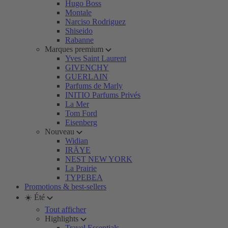
Hugo Boss
Montale
Narciso Rodriguez
Shiseido
Rabanne
Marques premium
Yves Saint Laurent
GIVENCHY
GUERLAIN
Parfums de Marly
INITIO Parfums Privés
La Mer
Tom Ford
Eisenberg
Nouveau
Widian
IRÄYE
NEST NEW YORK
La Prairie
TYPEBEA
Promotions & best-sellers
☀️ Été
Tout afficher
Highlights
Travel Essentials