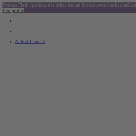
Promos Flash : profitez des offres beauté & découvrez nos best-sellers
J’en profite
Aide & Contact