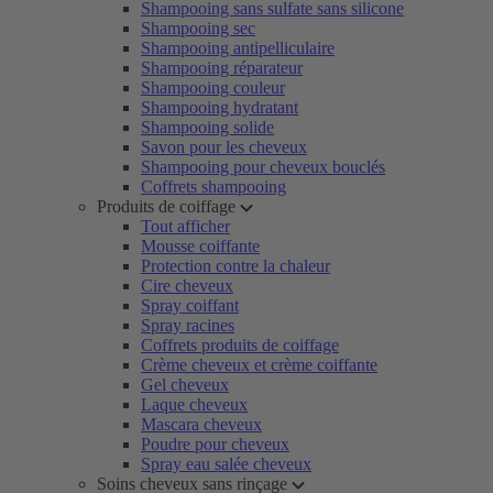
Shampooing sans sulfate sans silicone
Shampooing sec
Shampooing antipelliculaire
Shampooing réparateur
Shampooing couleur
Shampooing hydratant
Shampooing solide
Savon pour les cheveux
Shampooing pour cheveux bouclés
Coffrets shampooing
Produits de coiffage
Tout afficher
Mousse coiffante
Protection contre la chaleur
Cire cheveux
Spray coiffant
Spray racines
Coffrets produits de coiffage
Crème cheveux et crème coiffante
Gel cheveux
Laque cheveux
Mascara cheveux
Poudre pour cheveux
Spray eau salée cheveux
Soins cheveux sans rinçage