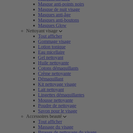
Masque anti-points noirs
Masque de nuit visage
Masques anti-âge
Masques anti-boutons
Masques Glow
Nettoyant visage
Tout afficher
Gommage visage
Lotion tonique
Eau micellaire
Gel nettoyant
Huile nettoyante
Cotons démaquillants
Crème nettoyante
Démaquillant
Kit nettoyage visage
Lait nettoyant
Lingettes démaquillantes
Mousse nettoyante
Poudre de nettoyage
Savon pour le visage
Accessoires beauté
Tout afficher
Massage du visage
Brosses de nettoyage du visage