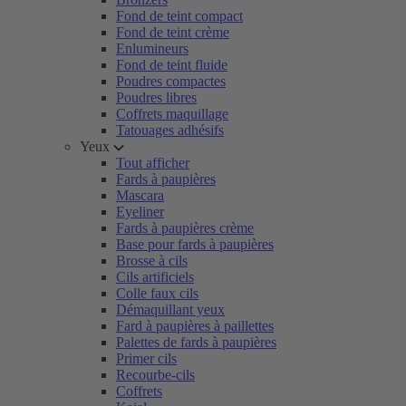
Fond de teint compact
Fond de teint crème
Enlumineurs
Fond de teint fluide
Poudres compactes
Poudres libres
Coffrets maquillage
Tatouages adhésifs
Yeux
Tout afficher
Fards à paupières
Mascara
Eyeliner
Fards à paupières crème
Base pour fards à paupières
Brosse à cils
Cils artificiels
Colle faux cils
Démaquillant yeux
Fard à paupières à paillettes
Palettes de fards à paupières
Primer cils
Recourbe-cils
Coffrets