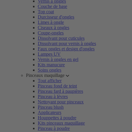
Vernis à ongles
Couche de base
Top coat
Durcisseur d'ongles
Limes à ongle
Ciseaux à ongles
Coupe-ongles
Dissolvant pour cuticules
Dissolvant pour vernis à ongles
Faux ongles et design d'ongles
Lampes UV
Vernis à ongles en gel
Kits manucure
Soins ongles
Pinceaux maquillage
Tout afficher
Pinceau fond de teint
Pinceau fard à paupières
Pinceau à lèvres
Nettoyant pour pinceaux
Pinceau blush
Applicateurs
Houppettes à poudre
Kits pinceaux maquillage
Pinceau à poudre