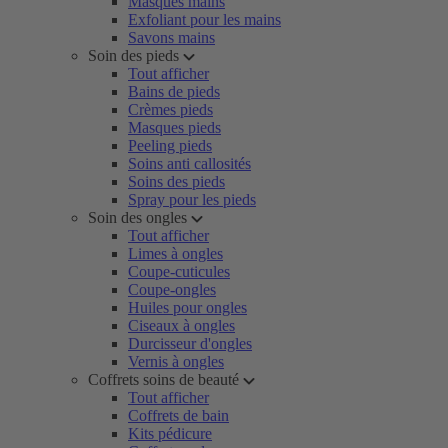
Masques mains
Exfoliant pour les mains
Savons mains
Soin des pieds
Tout afficher
Bains de pieds
Crèmes pieds
Masques pieds
Peeling pieds
Soins anti callosités
Soins des pieds
Spray pour les pieds
Soin des ongles
Tout afficher
Limes à ongles
Coupe-cuticules
Coupe-ongles
Huiles pour ongles
Ciseaux à ongles
Durcisseur d'ongles
Vernis à ongles
Coffrets soins de beauté
Tout afficher
Coffrets de bain
Kits pédicure