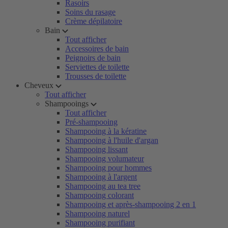
Rasoirs
Soins du rasage
Crème dépilatoire
Bain
Tout afficher
Accessoires de bain
Peignoirs de bain
Serviettes de toilette
Trousses de toilette
Cheveux
Tout afficher
Shampooings
Tout afficher
Pré-shampooing
Shampooing à la kératine
Shampooing à l'huile d'argan
Shampooing lissant
Shampooing volumateur
Shampooing pour hommes
Shampooing à l'argent
Shampooing au tea tree
Shampooing colorant
Shampooing et après-shampooing 2 en 1
Shampooing naturel
Shampooing purifiant