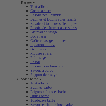
Rasage
Tout afficher
Crème à raser
Rasoirs peau humide
Baumes et lotions après-rasage
Rasoirs et tondeuses électriques
Rasoirs de sûreté et accessoires
Blaireau de rasage
Bol à raser
Coffrets rasage hommes
Épilation du nez
Gel à raser
Mousse à raser
Pré-rasage
Rasoir
Rasoirs pour hommes
Savons à barbe
Support de rasage
Soins barbe
Tout afficher
Baumes barbe
Peignes et brosses barbe
Huiles barbe
Tondeuses barbe
Savons et shampoings barbe