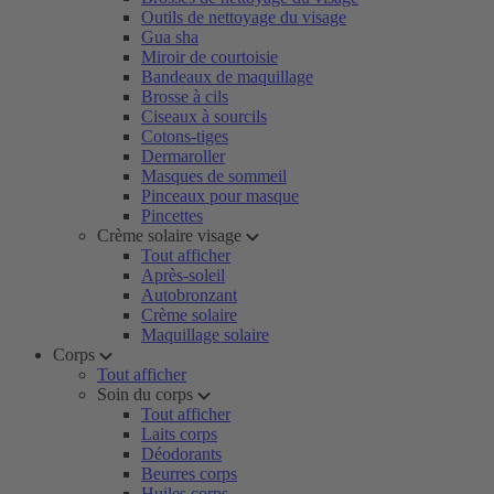
Outils de nettoyage du visage
Gua sha
Miroir de courtoisie
Bandeaux de maquillage
Brosse à cils
Ciseaux à sourcils
Cotons-tiges
Dermaroller
Masques de sommeil
Pinceaux pour masque
Pincettes
Crème solaire visage
Tout afficher
Après-soleil
Autobronzant
Crème solaire
Maquillage solaire
Corps
Tout afficher
Soin du corps
Tout afficher
Laits corps
Déodorants
Beurres corps
Huiles corps