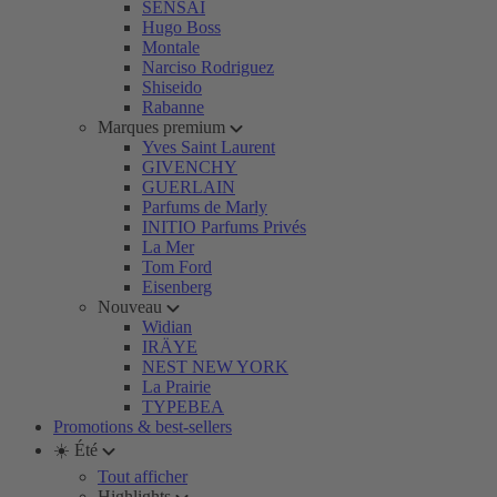
SENSAI
Hugo Boss
Montale
Narciso Rodriguez
Shiseido
Rabanne
Marques premium
Yves Saint Laurent
GIVENCHY
GUERLAIN
Parfums de Marly
INITIO Parfums Privés
La Mer
Tom Ford
Eisenberg
Nouveau
Widian
IRÄYE
NEST NEW YORK
La Prairie
TYPEBEA
Promotions & best-sellers
☀️ Été
Tout afficher
Highlights