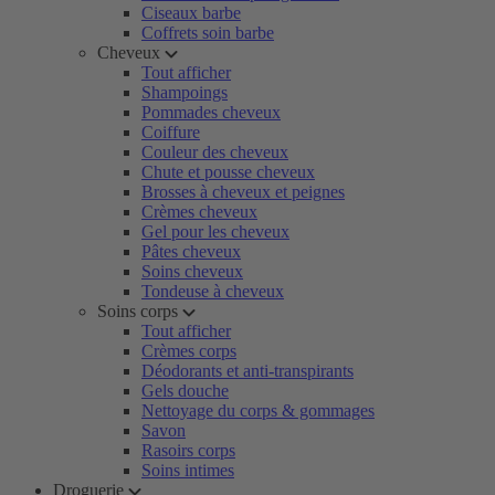
Ciseaux barbe
Coffrets soin barbe
Cheveux
Tout afficher
Shampoings
Pommades cheveux
Coiffure
Couleur des cheveux
Chute et pousse cheveux
Brosses à cheveux et peignes
Crèmes cheveux
Gel pour les cheveux
Pâtes cheveux
Soins cheveux
Tondeuse à cheveux
Soins corps
Tout afficher
Crèmes corps
Déodorants et anti-transpirants
Gels douche
Nettoyage du corps & gommages
Savon
Rasoirs corps
Soins intimes
Droguerie