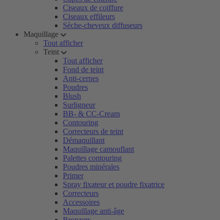
Ciseaux de coiffure
Ciseaux effileurs
Sèche-cheveux diffuseurs
Maquillage
Tout afficher
Teint
Tout afficher
Fond de teint
Anti-cernes
Poudres
Blush
Surligneur
BB- & CC-Cream
Contouring
Correcteurs de teint
Démaquillant
Maquillage camouflant
Palettes contouring
Poudres minérales
Primer
Spray fixateur et poudre fixatrice
Correcteurs
Accessoires
Maquillage anti-âge
Bronzers