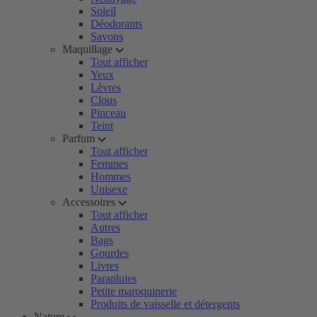
Soleil
Déodorants
Savons
Maquillage
Tout afficher
Yeux
Lèvres
Clous
Pinceau
Teint
Parfum
Tout afficher
Femmes
Hommes
Unisexe
Accessoires
Tout afficher
Autres
Bags
Gourdes
Livres
Parapluies
Petite maroquinerie
Produits de vaisselle et détergents
Nature