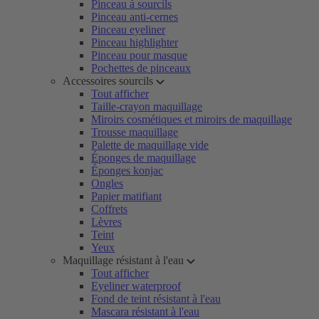
Pinceau à sourcils
Pinceau anti-cernes
Pinceau eyeliner
Pinceau highlighter
Pinceau pour masque
Pochettes de pinceaux
Accessoires sourcils
Tout afficher
Taille-crayon maquillage
Miroirs cosmétiques et miroirs de maquillage
Trousse maquillage
Palette de maquillage vide
Éponges de maquillage
Éponges konjac
Ongles
Papier matifiant
Coffrets
Lèvres
Teint
Yeux
Maquillage résistant à l'eau
Tout afficher
Eyeliner waterproof
Fond de teint résistant à l'eau
Mascara résistant à l'eau