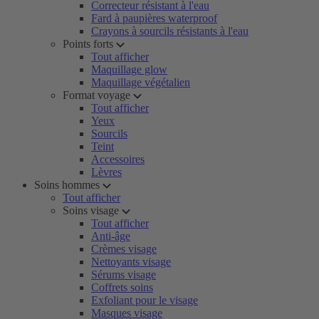
Correcteur résistant à l'eau
Fard à paupières waterproof
Crayons à sourcils résistants à l'eau
Points forts
Tout afficher
Maquillage glow
Maquillage végétalien
Format voyage
Tout afficher
Yeux
Sourcils
Teint
Accessoires
Lèvres
Soins hommes
Tout afficher
Soins visage
Tout afficher
Anti-âge
Crèmes visage
Nettoyants visage
Sérums visage
Coffrets soins
Exfoliant pour le visage
Masques visage