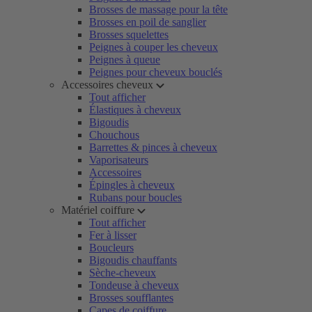
Brosses de massage pour la tête
Brosses en poil de sanglier
Brosses squelettes
Peignes à couper les cheveux
Peignes à queue
Peignes pour cheveux bouclés
Accessoires cheveux
Tout afficher
Élastiques à cheveux
Bigoudis
Chouchous
Barrettes & pinces à cheveux
Vaporisateurs
Accessoires
Épingles à cheveux
Rubans pour boucles
Matériel coiffure
Tout afficher
Fer à lisser
Boucleurs
Bigoudis chauffants
Sèche-cheveux
Tondeuse à cheveux
Brosses soufflantes
Capes de coiffure