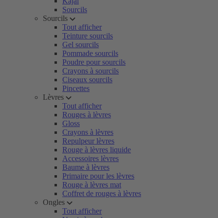
Kajal
Sourcils
Sourcils
Tout afficher
Teinture sourcils
Gel sourcils
Pommade sourcils
Poudre pour sourcils
Crayons à sourcils
Ciseaux sourcils
Pincettes
Lèvres
Tout afficher
Rouges à lèvres
Gloss
Crayons à lèvres
Repulpeur lèvres
Rouge à lèvres liquide
Accessoires lèvres
Baume à lèvres
Primaire pour les lèvres
Rouge à lèvres mat
Coffret de rouges à lèvres
Ongles
Tout afficher