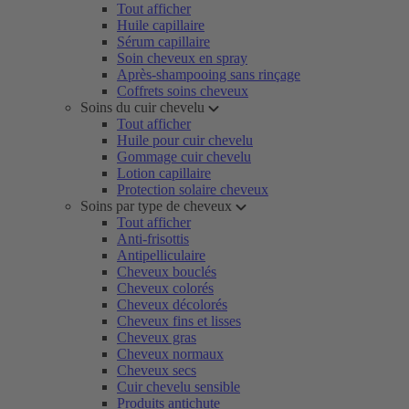
Tout afficher
Huile capillaire
Sérum capillaire
Soin cheveux en spray
Après-shampooing sans rinçage
Coffrets soins cheveux
Soins du cuir chevelu
Tout afficher
Huile pour cuir chevelu
Gommage cuir chevelu
Lotion capillaire
Protection solaire cheveux
Soins par type de cheveux
Tout afficher
Anti-frisottis
Antipelliculaire
Cheveux bouclés
Cheveux colorés
Cheveux décolorés
Cheveux fins et lisses
Cheveux gras
Cheveux normaux
Cheveux secs
Cuir chevelu sensible
Produits antichute