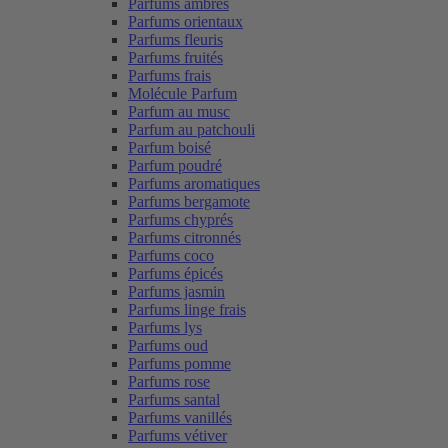
Parfums ambrés
Parfums orientaux
Parfums fleuris
Parfums fruités
Parfums frais
Molécule Parfum
Parfum au musc
Parfum au patchouli
Parfum boisé
Parfum poudré
Parfums aromatiques
Parfums bergamote
Parfums chyprés
Parfums citronnés
Parfums coco
Parfums épicés
Parfums jasmin
Parfums linge frais
Parfums lys
Parfums oud
Parfums pomme
Parfums rose
Parfums santal
Parfums vanillés
Parfums vétiver