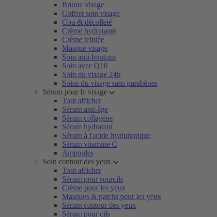
Brume visage
Coffret soin visage
Cou & décolleté
Crème hydratante
Crème teintée
Masque visage
Soin anti-boutons
Soin avec Q10
Soin du visage 24h
Soins du visage sans parabènes
Sérum pour le visage
Tout afficher
Sérum anti-âge
Sérum collagène
Sérum hydratant
Sérum à l'acide hyaluronique
Sérum vitamine C
Ampoules
Soin contour des yeux
Tout afficher
Sérum pour sourcils
Crème pour les yeux
Masques & patchs pour les yeux
Sérum contour des yeux
Sérum pour cils