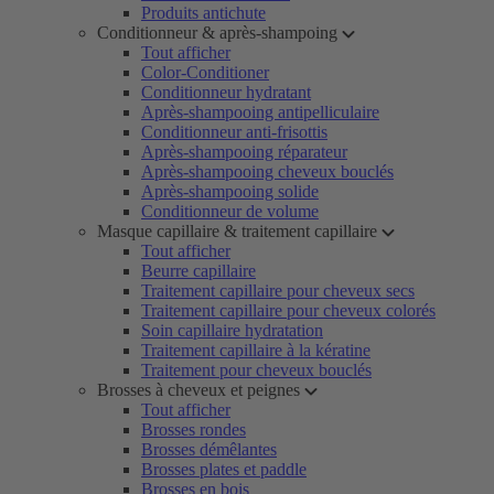
Produits antichute
Conditionneur & après-shampoing
Tout afficher
Color-Conditioner
Conditionneur hydratant
Après-shampooing antipelliculaire
Conditionneur anti-frisottis
Après-shampooing réparateur
Après-shampooing cheveux bouclés
Après-shampooing solide
Conditionneur de volume
Masque capillaire & traitement capillaire
Tout afficher
Beurre capillaire
Traitement capillaire pour cheveux secs
Traitement capillaire pour cheveux colorés
Soin capillaire hydratation
Traitement capillaire à la kératine
Traitement pour cheveux bouclés
Brosses à cheveux et peignes
Tout afficher
Brosses rondes
Brosses démêlantes
Brosses plates et paddle
Brosses en bois