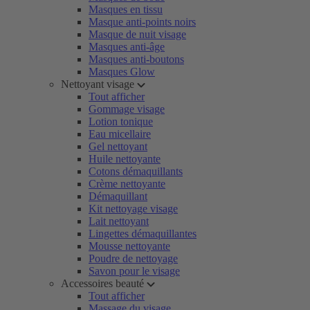
Masques en tissu
Masque anti-points noirs
Masque de nuit visage
Masques anti-âge
Masques anti-boutons
Masques Glow
Nettoyant visage
Tout afficher
Gommage visage
Lotion tonique
Eau micellaire
Gel nettoyant
Huile nettoyante
Cotons démaquillants
Crème nettoyante
Démaquillant
Kit nettoyage visage
Lait nettoyant
Lingettes démaquillantes
Mousse nettoyante
Poudre de nettoyage
Savon pour le visage
Accessoires beauté
Tout afficher
Massage du visage