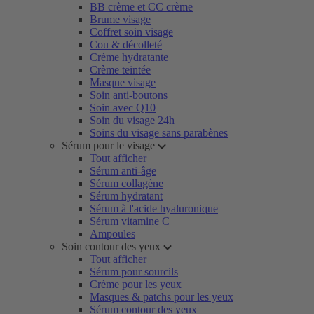
BB crème et CC crème
Brume visage
Coffret soin visage
Cou & décolleté
Crème hydratante
Crème teintée
Masque visage
Soin anti-boutons
Soin avec Q10
Soin du visage 24h
Soins du visage sans parabènes
Sérum pour le visage
Tout afficher
Sérum anti-âge
Sérum collagène
Sérum hydratant
Sérum à l'acide hyaluronique
Sérum vitamine C
Ampoules
Soin contour des yeux
Tout afficher
Sérum pour sourcils
Crème pour les yeux
Masques & patchs pour les yeux
Sérum contour des yeux