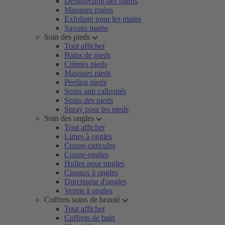
Désinfection des mains
Masques mains
Exfoliant pour les mains
Savons mains
Soin des pieds
Tout afficher
Bains de pieds
Crèmes pieds
Masques pieds
Peeling pieds
Soins anti callosités
Soins des pieds
Spray pour les pieds
Soin des ongles
Tout afficher
Limes à ongles
Coupe-cuticules
Coupe-ongles
Huiles pour ongles
Ciseaux à ongles
Durcisseur d'ongles
Vernis à ongles
Coffrets soins de beauté
Tout afficher
Coffrets de bain