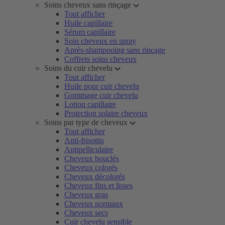
Soins cheveux sans rinçage
Tout afficher
Huile capillaire
Sérum capillaire
Soin cheveux en spray
Après-shampooing sans rinçage
Coffrets soins cheveux
Soins du cuir chevelu
Tout afficher
Huile pour cuir chevelu
Gommage cuir chevelu
Lotion capillaire
Protection solaire cheveux
Soins par type de cheveux
Tout afficher
Anti-frisottis
Antipelliculaire
Cheveux bouclés
Cheveux colorés
Cheveux décolorés
Cheveux fins et lisses
Cheveux gras
Cheveux normaux
Cheveux secs
Cuir chevelu sensible