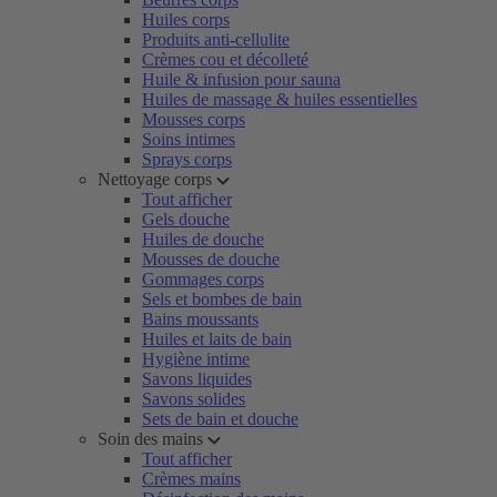
Huiles corps
Produits anti-cellulite
Crèmes cou et décolleté
Huile & infusion pour sauna
Huiles de massage & huiles essentielles
Mousses corps
Soins intimes
Sprays corps
Nettoyage corps
Tout afficher
Gels douche
Huiles de douche
Mousses de douche
Gommages corps
Sels et bombes de bain
Bains moussants
Huiles et laits de bain
Hygiène intime
Savons liquides
Savons solides
Sets de bain et douche
Soin des mains
Tout afficher
Crèmes mains