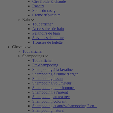
Cire froide & chaude
Rasoirs
Soins du rasage
Crème dépilatoire
Bain
Tout afficher
Accessoires de bain
Peignoirs de bain
Serviettes de toilette
Trousses de toilette
Cheveux
Tout afficher
Shampooings
Tout afficher
Pré-shampooing
Shampooing à la kératine
Shampooing à l'huile d'argan
Shampooing lissant
Shampooing volumateur
Shampooing pour hommes
Shampooing à l'argent
Shampooing au tea tree
Shampooing colorant
Shampooing et après-shampooing 2 en 1
Shampooing naturel