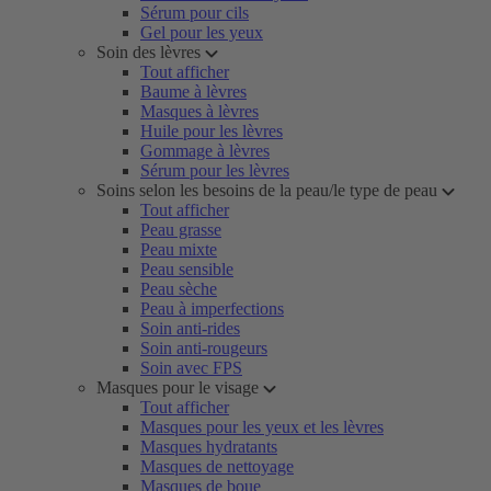
Sérum pour cils
Gel pour les yeux
Soin des lèvres
Tout afficher
Baume à lèvres
Masques à lèvres
Huile pour les lèvres
Gommage à lèvres
Sérum pour les lèvres
Soins selon les besoins de la peau/le type de peau
Tout afficher
Peau grasse
Peau mixte
Peau sensible
Peau sèche
Peau à imperfections
Soin anti-rides
Soin anti-rougeurs
Soin avec FPS
Masques pour le visage
Tout afficher
Masques pour les yeux et les lèvres
Masques hydratants
Masques de nettoyage
Masques de boue