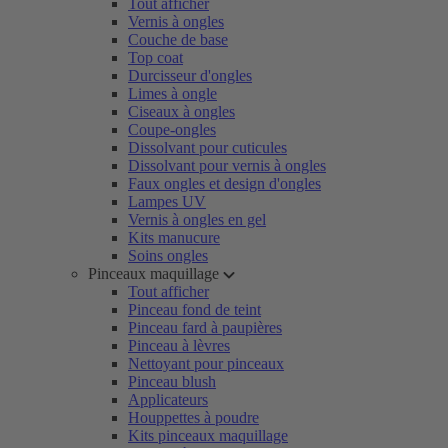
Tout afficher
Vernis à ongles
Couche de base
Top coat
Durcisseur d'ongles
Limes à ongle
Ciseaux à ongles
Coupe-ongles
Dissolvant pour cuticules
Dissolvant pour vernis à ongles
Faux ongles et design d'ongles
Lampes UV
Vernis à ongles en gel
Kits manucure
Soins ongles
Pinceaux maquillage
Tout afficher
Pinceau fond de teint
Pinceau fard à paupières
Pinceau à lèvres
Nettoyant pour pinceaux
Pinceau blush
Applicateurs
Houppettes à poudre
Kits pinceaux maquillage