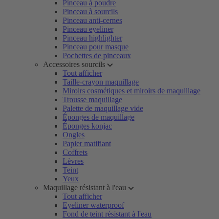
Pinceau à poudre
Pinceau à sourcils
Pinceau anti-cernes
Pinceau eyeliner
Pinceau highlighter
Pinceau pour masque
Pochettes de pinceaux
Accessoires sourcils
Tout afficher
Taille-crayon maquillage
Miroirs cosmétiques et miroirs de maquillage
Trousse maquillage
Palette de maquillage vide
Éponges de maquillage
Éponges konjac
Ongles
Papier matifiant
Coffrets
Lèvres
Teint
Yeux
Maquillage résistant à l'eau
Tout afficher
Eyeliner waterproof
Fond de teint résistant à l'eau