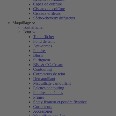
Capes de coiffure
Ciseaux de coiffure
Ciseaux effileurs
Sèche-cheveux diffuseurs
Maquillage
Tout afficher
Teint
Tout afficher
Fond de teint
Anti-cernes
Poudres
Blush
Surligneur
BB- & CC-Cream
Contouring
Correcteurs de teint
Démaquillant
Maquillage camouflant
Palettes contouring
Poudres minérales
Primer
Spray fixateur et poudre fixatrice
Correcteurs
Accessoires
Maquillage anti-âge