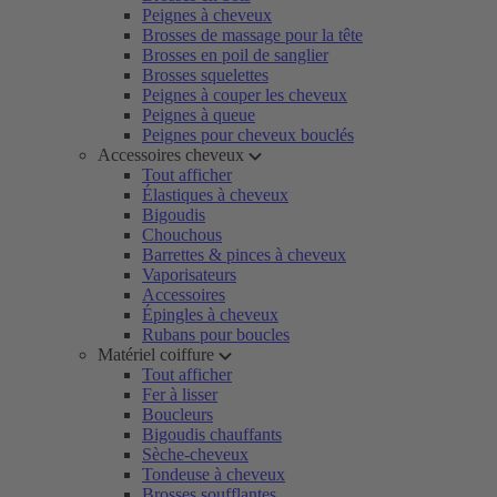
Peignes à cheveux
Brosses de massage pour la tête
Brosses en poil de sanglier
Brosses squelettes
Peignes à couper les cheveux
Peignes à queue
Peignes pour cheveux bouclés
Accessoires cheveux
Tout afficher
Élastiques à cheveux
Bigoudis
Chouchous
Barrettes & pinces à cheveux
Vaporisateurs
Accessoires
Épingles à cheveux
Rubans pour boucles
Matériel coiffure
Tout afficher
Fer à lisser
Boucleurs
Bigoudis chauffants
Sèche-cheveux
Tondeuse à cheveux
Brosses soufflantes