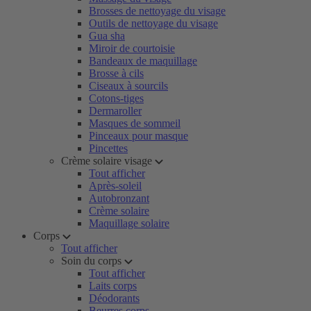
Brosses de nettoyage du visage
Outils de nettoyage du visage
Gua sha
Miroir de courtoisie
Bandeaux de maquillage
Brosse à cils
Ciseaux à sourcils
Cotons-tiges
Dermaroller
Masques de sommeil
Pinceaux pour masque
Pincettes
Crème solaire visage
Tout afficher
Après-soleil
Autobronzant
Crème solaire
Maquillage solaire
Corps
Tout afficher
Soin du corps
Tout afficher
Laits corps
Déodorants
Beurres corps