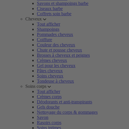
Savons et shampoings barbe
Ciseaux barbe
Coffrets soin barbe
Cheveux
Tout afficher
Shampoings
Pommades cheveux
Coiffure
Couleur des cheveux
Chute et pousse cheveux
Brosses à cheveux et peignes
Crèmes cheveux
Gel pour les cheveux
Pâtes cheveux
Soins cheveux
Tondeuse à cheveux
Soins corps
Tout afficher
Crèmes corps
Déodorants et anti-transpirants
Gels douche
Nettoyage du corps & gommages
Savon
Rasoirs corps
Soins intimes