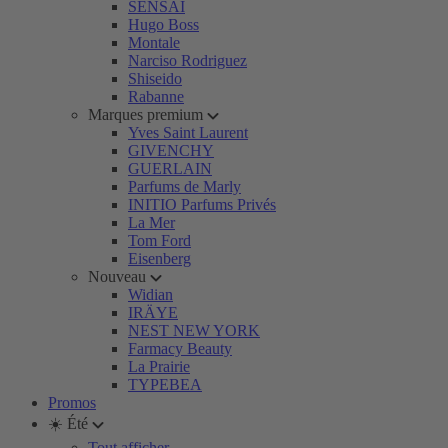
SENSAI
Hugo Boss
Montale
Narciso Rodriguez
Shiseido
Rabanne
Marques premium
Yves Saint Laurent
GIVENCHY
GUERLAIN
Parfums de Marly
INITIO Parfums Privés
La Mer
Tom Ford
Eisenberg
Nouveau
Widian
IRÄYE
NEST NEW YORK
Farmacy Beauty
La Prairie
TYPEBEA
Promos
☀️ Été
Tout afficher