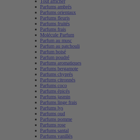
Tout afficher
Parfums ambrés
Parfums orientaux
Parfums fleuris
Parfums fruités
Parfums frais
Molécule Parfum
Parfum au musc
Parfum au patchouli
Parfum boisé
Parfum poudré
Parfums aromatiques
Parfums bergamote
Parfums chyprés
Parfums citronnés
Parfums coco
Parfums épicés
Parfums jasmin
Parfums linge frais
Parfums lys
Parfums oud
Parfums pomme
Parfums rose
Parfums santal
Parfums vanillés