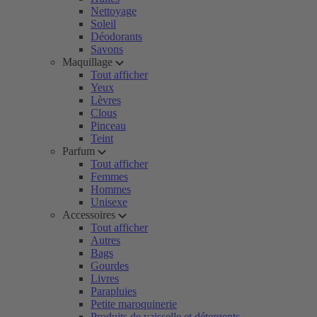
Nettoyage
Soleil
Déodorants
Savons
Maquillage
Tout afficher
Yeux
Lèvres
Clous
Pinceau
Teint
Parfum
Tout afficher
Femmes
Hommes
Unisexe
Accessoires
Tout afficher
Autres
Bags
Gourdes
Livres
Parapluies
Petite maroquinerie
Produits de vaisselle et détergents