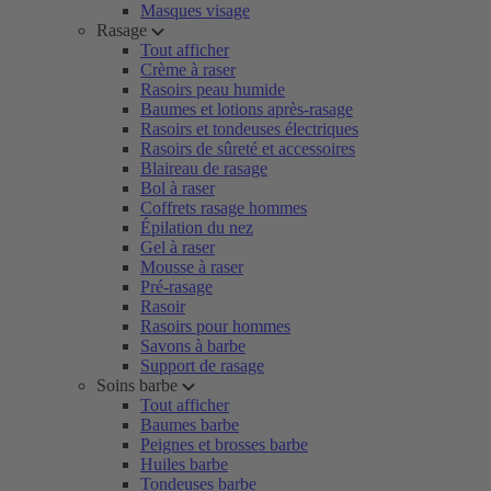
Masques visage
Rasage
Tout afficher
Crème à raser
Rasoirs peau humide
Baumes et lotions après-rasage
Rasoirs et tondeuses électriques
Rasoirs de sûreté et accessoires
Blaireau de rasage
Bol à raser
Coffrets rasage hommes
Épilation du nez
Gel à raser
Mousse à raser
Pré-rasage
Rasoir
Rasoirs pour hommes
Savons à barbe
Support de rasage
Soins barbe
Tout afficher
Baumes barbe
Peignes et brosses barbe
Huiles barbe
Tondeuses barbe