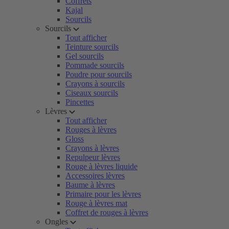
Coffrets
Kajal
Sourcils
Sourcils
Tout afficher
Teinture sourcils
Gel sourcils
Pommade sourcils
Poudre pour sourcils
Crayons à sourcils
Ciseaux sourcils
Pincettes
Lèvres
Tout afficher
Rouges à lèvres
Gloss
Crayons à lèvres
Repulpeur lèvres
Rouge à lèvres liquide
Accessoires lèvres
Baume à lèvres
Primaire pour les lèvres
Rouge à lèvres mat
Coffret de rouges à lèvres
Ongles