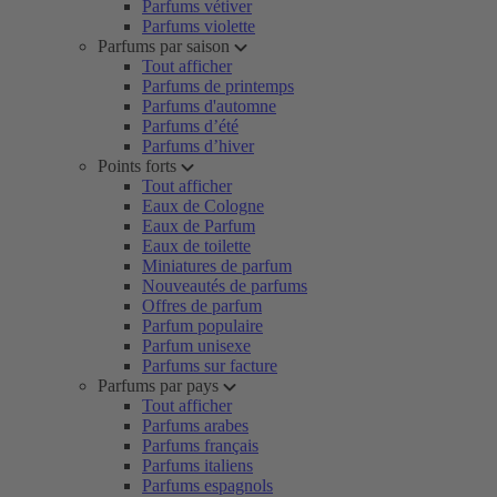
Parfums vétiver
Parfums violette
Parfums par saison
Tout afficher
Parfums de printemps
Parfums d'automne
Parfums d’été
Parfums d’hiver
Points forts
Tout afficher
Eaux de Cologne
Eaux de Parfum
Eaux de toilette
Miniatures de parfum
Nouveautés de parfums
Offres de parfum
Parfum populaire
Parfum unisexe
Parfums sur facture
Parfums par pays
Tout afficher
Parfums arabes
Parfums français
Parfums italiens
Parfums espagnols