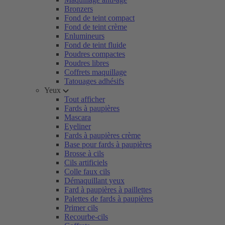
Bronzers
Fond de teint compact
Fond de teint crème
Enlumineurs
Fond de teint fluide
Poudres compactes
Poudres libres
Coffrets maquillage
Tatouages adhésifs
Yeux
Tout afficher
Fards à paupières
Mascara
Eyeliner
Fards à paupières crème
Base pour fards à paupières
Brosse à cils
Cils artificiels
Colle faux cils
Démaquillant yeux
Fard à paupières à paillettes
Palettes de fards à paupières
Primer cils
Recourbe-cils