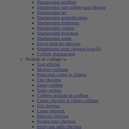
Shampooing purifiant
Shampooing sans sulfate sans silicone
Shampooing sec
Shampooing antipelliculaire
Shampooing réparateur
Shampooing couleur
Shampooing hydratant
Shampooing solide
Savon pour les cheveux
Shampooing pour cheveux bouclés
Coffrets shampooing
Produits de coiffage
Tout afficher
Mousse coiffante
Protection contre la chaleur
Cire cheveux
Spray coiffant
Spray racines
Coffrets produits de coiffage
Crème cheveux et crème coiffante
Gel cheveux
Laque cheveux
Mascara cheveux
Poudre pour cheveux
Spray eau salée cheveux