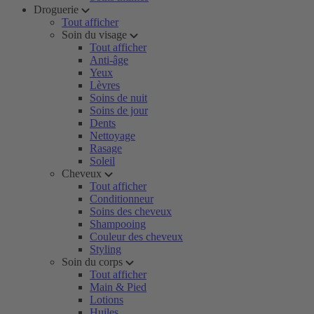
Droguerie
Tout afficher
Soin du visage
Tout afficher
Anti-âge
Yeux
Lèvres
Soins de nuit
Soins de jour
Dents
Nettoyage
Rasage
Soleil
Cheveux
Tout afficher
Conditionneur
Soins des cheveux
Shampooing
Couleur des cheveux
Styling
Soin du corps
Tout afficher
Main & Pied
Lotions
Huiles