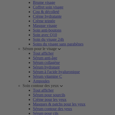
Brume visage
Coffret soin visage
Cou & décolleté
Crème hydratante
Crème teintée
Masque visage
Soin anti-boutons
Soin avec Q10
Soin du visage 24h
Soins du visage sans parabènes
Sérum pour le visage
Tout afficher
Sérum anti-âge
Sérum collagène
Sérum hydratant
Sérum à l'acide hyaluronique
Sérum vitamine C
Ampoules
Soin contour des yeux
Tout afficher
Sérum pour sourcils
Crème pour les yeux
Masques & patchs pour les yeux
Sérum contour des yeux
Sérum pour cils