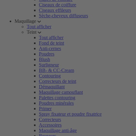
Ciseaux de coiffure
Ciseaux effileurs
Sèche-cheveux diffuseurs
Maquillage
Tout afficher
Teint
Tout afficher
Fond de teint
Anti-cernes
Poudres
Blush
Surligneur
BB- & CC-Cream
Contouring
Correcteurs de teint
Démaquillant
Maquillage camouflant
Palettes contouring
Poudres minérales
Primer
Spray fixateur et poudre fixatrice
Correcteurs
Accessoires
Maquillage anti-âge
Bronzers