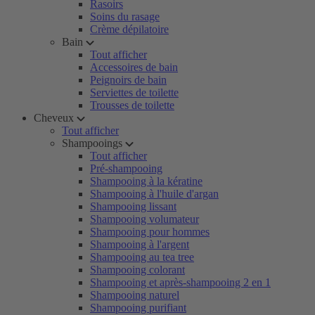
Rasoirs
Soins du rasage
Crème dépilatoire
Bain
Tout afficher
Accessoires de bain
Peignoirs de bain
Serviettes de toilette
Trousses de toilette
Cheveux
Tout afficher
Shampooings
Tout afficher
Pré-shampooing
Shampooing à la kératine
Shampooing à l'huile d'argan
Shampooing lissant
Shampooing volumateur
Shampooing pour hommes
Shampooing à l'argent
Shampooing au tea tree
Shampooing colorant
Shampooing et après-shampooing 2 en 1
Shampooing naturel
Shampooing purifiant