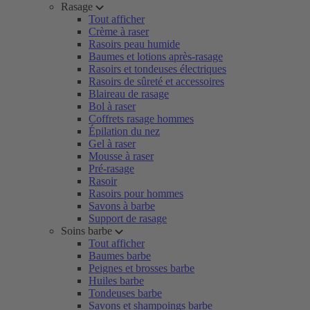
Rasage
Tout afficher
Crème à raser
Rasoirs peau humide
Baumes et lotions après-rasage
Rasoirs et tondeuses électriques
Rasoirs de sûreté et accessoires
Blaireau de rasage
Bol à raser
Coffrets rasage hommes
Épilation du nez
Gel à raser
Mousse à raser
Pré-rasage
Rasoir
Rasoirs pour hommes
Savons à barbe
Support de rasage
Soins barbe
Tout afficher
Baumes barbe
Peignes et brosses barbe
Huiles barbe
Tondeuses barbe
Savons et shampoings barbe