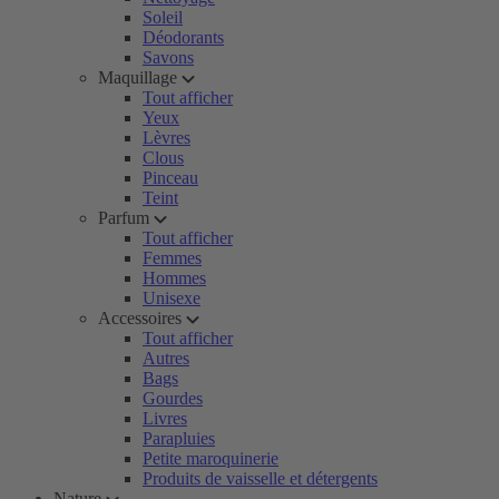
Soleil
Déodorants
Savons
Maquillage
Tout afficher
Yeux
Lèvres
Clous
Pinceau
Teint
Parfum
Tout afficher
Femmes
Hommes
Unisexe
Accessoires
Tout afficher
Autres
Bags
Gourdes
Livres
Parapluies
Petite maroquinerie
Produits de vaisselle et détergents
Nature