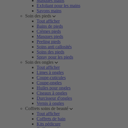
Masques mains
Exfoliant pour les mains
Savons mains
Soin des pieds
Tout afficher
Bains de pieds
Crèmes pieds
Masques pieds
Peeling pieds
Soins anti callosités
Soins des pieds
Spray pour les pieds
Soin des ongles
Tout afficher
Limes à ongles
Coupe-cuticules
Coupe-ongles
Huiles pour ongles
Ciseaux à ongles
Durcisseur d'ongles
Vernis à ongles
Coffrets soins de beauté
Tout afficher
Coffrets de bain
Kits pédicure