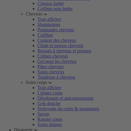
Ciseaux barbe
Coffrets soin barbe
Cheveux
Tout afficher
Shampoings
Pommades cheveux
Coiffure
Couleur des cheveux
Chute et pousse cheveux
Brosses à cheveux et peignes
Crèmes cheveux
Gel pour les cheveux
Pâtes cheveux
Soins cheveux
Tondeuse à cheveux
Soins corps
Tout afficher
Crèmes corps
Déodorants et anti-transpirants
Gels douche
Nettoyage du corps & gommages
Savon
Rasoirs corps
Soins intimes
Droguerie