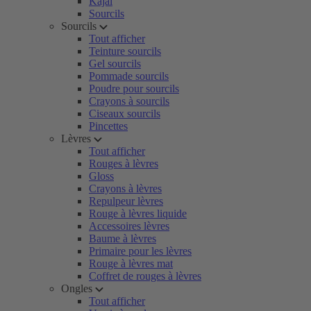
Kajal
Sourcils
Sourcils
Tout afficher
Teinture sourcils
Gel sourcils
Pommade sourcils
Poudre pour sourcils
Crayons à sourcils
Ciseaux sourcils
Pincettes
Lèvres
Tout afficher
Rouges à lèvres
Gloss
Crayons à lèvres
Repulpeur lèvres
Rouge à lèvres liquide
Accessoires lèvres
Baume à lèvres
Primaire pour les lèvres
Rouge à lèvres mat
Coffret de rouges à lèvres
Ongles
Tout afficher