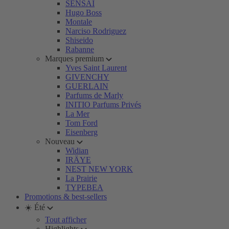
SENSAI
Hugo Boss
Montale
Narciso Rodriguez
Shiseido
Rabanne
Marques premium
Yves Saint Laurent
GIVENCHY
GUERLAIN
Parfums de Marly
INITIO Parfums Privés
La Mer
Tom Ford
Eisenberg
Nouveau
Widian
IRÄYE
NEST NEW YORK
La Prairie
TYPEBEA
Promotions & best-sellers
☀️ Été
Tout afficher
Highlights