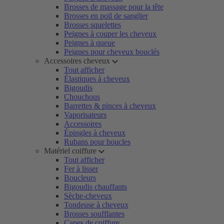
Brosses de massage pour la tête
Brosses en poil de sanglier
Brosses squelettes
Peignes à couper les cheveux
Peignes à queue
Peignes pour cheveux bouclés
Accessoires cheveux
Tout afficher
Élastiques à cheveux
Bigoudis
Chouchous
Barrettes & pinces à cheveux
Vaporisateurs
Accessoires
Épingles à cheveux
Rubans pour boucles
Matériel coiffure
Tout afficher
Fer à lisser
Boucleurs
Bigoudis chauffants
Sèche-cheveux
Tondeuse à cheveux
Brosses soufflantes
Capes de coiffure