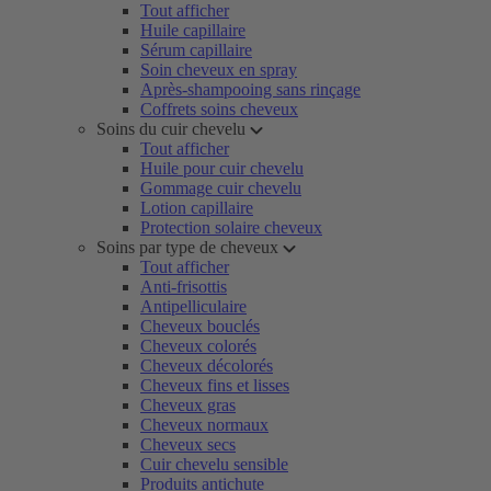
Tout afficher
Huile capillaire
Sérum capillaire
Soin cheveux en spray
Après-shampooing sans rinçage
Coffrets soins cheveux
Soins du cuir chevelu
Tout afficher
Huile pour cuir chevelu
Gommage cuir chevelu
Lotion capillaire
Protection solaire cheveux
Soins par type de cheveux
Tout afficher
Anti-frisottis
Antipelliculaire
Cheveux bouclés
Cheveux colorés
Cheveux décolorés
Cheveux fins et lisses
Cheveux gras
Cheveux normaux
Cheveux secs
Cuir chevelu sensible
Produits antichute