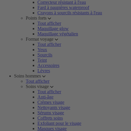
Correcteur résistant à l'eau
Fard à paupières waterproof
Crayons à sourcils résistants à l'eau
Points forts
Tout afficher
Maquillage glow
Maquillage végétalien
Format voyage
Tout afficher
Yeux
Sourcils
Teint
Accessoires
Lèvres
Soins hommes
Tout afficher
Soins visage
Tout afficher
Anti-âge
Crèmes visage
Nettoyants visage
Sérums visage
Coffrets soins
Exfoliant pour le visage
Masques visage