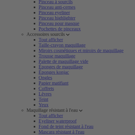
Pinceau à sourcils
Pinceau anti-cernes
Pinceau eyeliner
Pinceau highlighter
Pinceau pour masque
Pochettes de pinceaux
Accessoires sourcils
Tout afficher
Taille-crayon maquillage
Miroirs cosmétiques et miroirs de maquillage
Trousse maquillage
Palette de maquillage vide
Éponges de maquillage
Éponges konjac
Ongles
Papier matifiant
Coffrets
Lèvres
Teint
Yeux
Maquillage résistant à l'eau
Tout afficher
Eyeliner waterproof
Fond de teint résistant à l'eau
Mascara résistant à l'eau