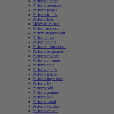
Parfums ambrés
Parfums orientaux
Parfums fleuris
Parfums fruités
Parfums frais
Molécule Parfum
Parfum au musc
Parfum au patchouli
Parfum boisé
Parfum poudré
Parfums aromatiques
Parfums bergamote
Parfums chyprés
Parfums citronnés
Parfums coco
Parfums épicés
Parfums jasmin
Parfums linge frais
Parfums lys
Parfums oud
Parfums pomme
Parfums rose
Parfums santal
Parfums vanillés
Parfums vétiver