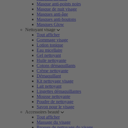
Masque anti-points noirs
Masque de nuit visage
Masques anti-âge
Masques anti-boutons
Masques Glow
Nettoyant visage
Tout afficher
Gommage visage
Lotion tonique
Eau micellaire
Gel nettoyant
Huile nettoyante
Cotons démaquillants
Crème nettoyante
Démaquillant
Kit nettoyage visage
Lait nettoyant
Lingettes démaquillantes
Mousse nettoyante
Poudre de nettoyage
Savon pour le visage
Accessoires beauté
Tout afficher
Massage du visage
Brosses de nettoyage du visage