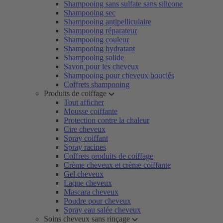
Shampooing sans sulfate sans silicone
Shampooing sec
Shampooing antipelliculaire
Shampooing réparateur
Shampooing couleur
Shampooing hydratant
Shampooing solide
Savon pour les cheveux
Shampooing pour cheveux bouclés
Coffrets shampooing
Produits de coiffage
Tout afficher
Mousse coiffante
Protection contre la chaleur
Cire cheveux
Spray coiffant
Spray racines
Coffrets produits de coiffage
Crème cheveux et crème coiffante
Gel cheveux
Laque cheveux
Mascara cheveux
Poudre pour cheveux
Spray eau salée cheveux
Soins cheveux sans rinçage