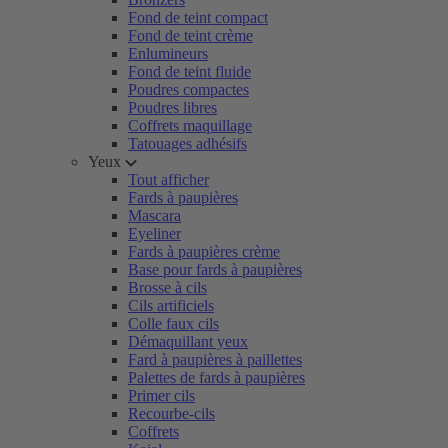
Fond de teint compact
Fond de teint crème
Enlumineurs
Fond de teint fluide
Poudres compactes
Poudres libres
Coffrets maquillage
Tatouages adhésifs
Yeux
Tout afficher
Fards à paupières
Mascara
Eyeliner
Fards à paupières crème
Base pour fards à paupières
Brosse à cils
Cils artificiels
Colle faux cils
Démaquillant yeux
Fard à paupières à paillettes
Palettes de fards à paupières
Primer cils
Recourbe-cils
Coffrets