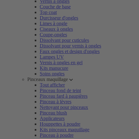
Vernis à ongles
Couche de base
Top coat
Durcisseur d'ongles
Limes à ongle
Ciseaux à ongles
Coupe-ongles
Dissolvant pour cuticules
Dissolvant pour vernis à ongles
Faux ongles et design d'ongles
Lampes UV
Vernis à ongles en gel
Kits manucure
Soins ongles
Pinceaux maquillage
Tout afficher
Pinceau fond de teint
Pinceau fard à paupières
Pinceau à lèvres
Nettoyant pour pinceaux
Pinceau blush
Applicateurs
Houppettes à poudre
Kits pinceaux maquillage
Pinceau à poudre