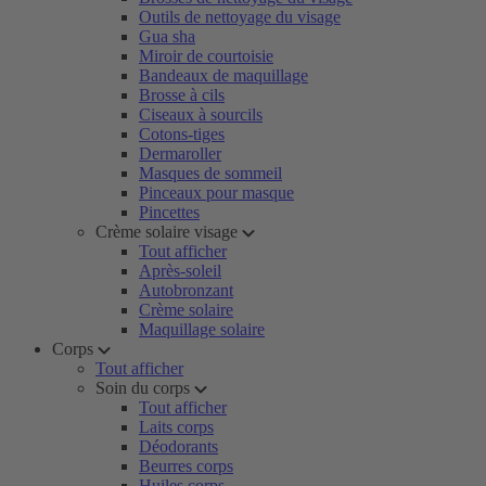
Outils de nettoyage du visage
Gua sha
Miroir de courtoisie
Bandeaux de maquillage
Brosse à cils
Ciseaux à sourcils
Cotons-tiges
Dermaroller
Masques de sommeil
Pinceaux pour masque
Pincettes
Crème solaire visage
Tout afficher
Après-soleil
Autobronzant
Crème solaire
Maquillage solaire
Corps
Tout afficher
Soin du corps
Tout afficher
Laits corps
Déodorants
Beurres corps
Huiles corps