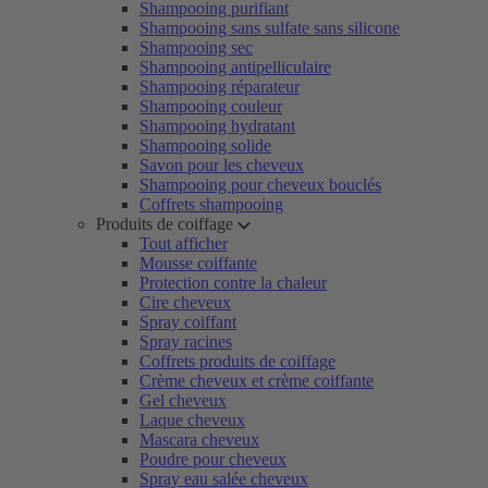
Shampooing purifiant
Shampooing sans sulfate sans silicone
Shampooing sec
Shampooing antipelliculaire
Shampooing réparateur
Shampooing couleur
Shampooing hydratant
Shampooing solide
Savon pour les cheveux
Shampooing pour cheveux bouclés
Coffrets shampooing
Produits de coiffage
Tout afficher
Mousse coiffante
Protection contre la chaleur
Cire cheveux
Spray coiffant
Spray racines
Coffrets produits de coiffage
Crème cheveux et crème coiffante
Gel cheveux
Laque cheveux
Mascara cheveux
Poudre pour cheveux
Spray eau salée cheveux