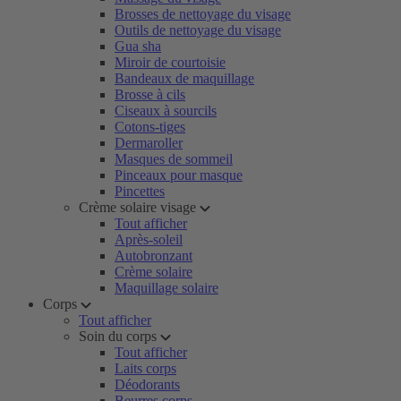
Brosses de nettoyage du visage
Outils de nettoyage du visage
Gua sha
Miroir de courtoisie
Bandeaux de maquillage
Brosse à cils
Ciseaux à sourcils
Cotons-tiges
Dermaroller
Masques de sommeil
Pinceaux pour masque
Pincettes
Crème solaire visage
Tout afficher
Après-soleil
Autobronzant
Crème solaire
Maquillage solaire
Corps
Tout afficher
Soin du corps
Tout afficher
Laits corps
Déodorants
Beurres corps