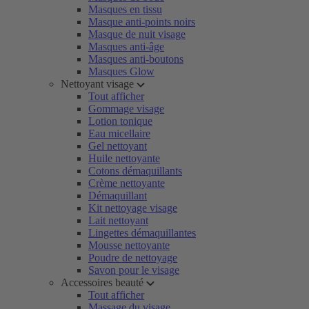
Masques en tissu
Masque anti-points noirs
Masque de nuit visage
Masques anti-âge
Masques anti-boutons
Masques Glow
Nettoyant visage
Tout afficher
Gommage visage
Lotion tonique
Eau micellaire
Gel nettoyant
Huile nettoyante
Cotons démaquillants
Crème nettoyante
Démaquillant
Kit nettoyage visage
Lait nettoyant
Lingettes démaquillantes
Mousse nettoyante
Poudre de nettoyage
Savon pour le visage
Accessoires beauté
Tout afficher
Massage du visage