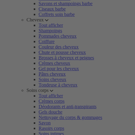
Savons et shampoings barbe
Ciseaux barbe
Coffrets soin barbe
Cheveux
Tout afficher
Shampoings
Pommades cheveux
Coiffure
Couleur des cheveux
Chute et pousse cheveux
Brosses à cheveux et peignes
Crèmes cheveux
Gel pour les cheveux
Pâtes cheveux
Soins cheveux
Tondeuse à cheveux
Soins corps
Tout afficher
Crèmes corps
Déodorants et anti-transpirants
Gels douche
Nettoyage du corps & gommages
Savon
Rasoirs corps
Soins intimes