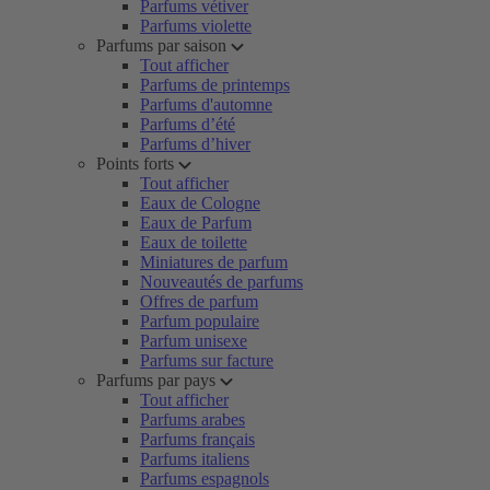
Parfums vétiver
Parfums violette
Parfums par saison
Tout afficher
Parfums de printemps
Parfums d'automne
Parfums d’été
Parfums d’hiver
Points forts
Tout afficher
Eaux de Cologne
Eaux de Parfum
Eaux de toilette
Miniatures de parfum
Nouveautés de parfums
Offres de parfum
Parfum populaire
Parfum unisexe
Parfums sur facture
Parfums par pays
Tout afficher
Parfums arabes
Parfums français
Parfums italiens
Parfums espagnols