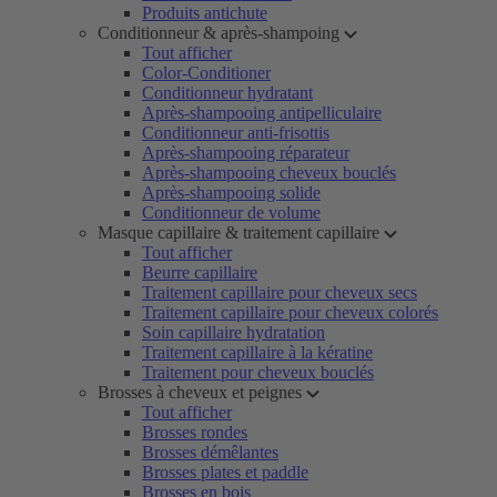
Produits antichute
Conditionneur & après-shampoing
Tout afficher
Color-Conditioner
Conditionneur hydratant
Après-shampooing antipelliculaire
Conditionneur anti-frisottis
Après-shampooing réparateur
Après-shampooing cheveux bouclés
Après-shampooing solide
Conditionneur de volume
Masque capillaire & traitement capillaire
Tout afficher
Beurre capillaire
Traitement capillaire pour cheveux secs
Traitement capillaire pour cheveux colorés
Soin capillaire hydratation
Traitement capillaire à la kératine
Traitement pour cheveux bouclés
Brosses à cheveux et peignes
Tout afficher
Brosses rondes
Brosses démêlantes
Brosses plates et paddle
Brosses en bois