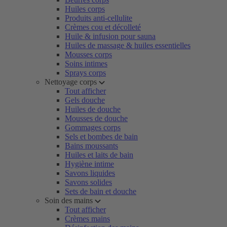
Huiles corps
Produits anti-cellulite
Crèmes cou et décolleté
Huile & infusion pour sauna
Huiles de massage & huiles essentielles
Mousses corps
Soins intimes
Sprays corps
Nettoyage corps
Tout afficher
Gels douche
Huiles de douche
Mousses de douche
Gommages corps
Sels et bombes de bain
Bains moussants
Huiles et laits de bain
Hygiène intime
Savons liquides
Savons solides
Sets de bain et douche
Soin des mains
Tout afficher
Crèmes mains