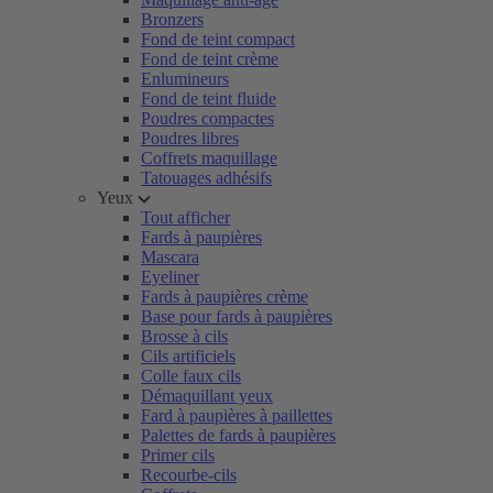
Bronzers
Fond de teint compact
Fond de teint crème
Enlumineurs
Fond de teint fluide
Poudres compactes
Poudres libres
Coffrets maquillage
Tatouages adhésifs
Yeux
Tout afficher
Fards à paupières
Mascara
Eyeliner
Fards à paupières crème
Base pour fards à paupières
Brosse à cils
Cils artificiels
Colle faux cils
Démaquillant yeux
Fard à paupières à paillettes
Palettes de fards à paupières
Primer cils
Recourbe-cils