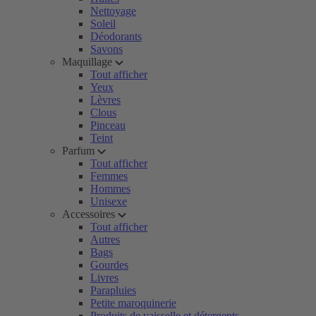
Nettoyage
Soleil
Déodorants
Savons
Maquillage
Tout afficher
Yeux
Lèvres
Clous
Pinceau
Teint
Parfum
Tout afficher
Femmes
Hommes
Unisexe
Accessoires
Tout afficher
Autres
Bags
Gourdes
Livres
Parapluies
Petite maroquinerie
Produits de vaisselle et détergents