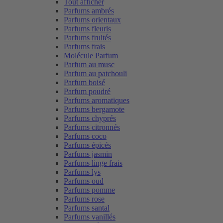
Tout afficher
Parfums ambrés
Parfums orientaux
Parfums fleuris
Parfums fruités
Parfums frais
Molécule Parfum
Parfum au musc
Parfum au patchouli
Parfum boisé
Parfum poudré
Parfums aromatiques
Parfums bergamote
Parfums chyprés
Parfums citronnés
Parfums coco
Parfums épicés
Parfums jasmin
Parfums linge frais
Parfums lys
Parfums oud
Parfums pomme
Parfums rose
Parfums santal
Parfums vanillés