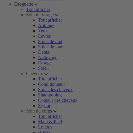
Droguerie
Tout afficher
Soin du visage
Tout afficher
Anti-âge
Yeux
Lèvres
Soins de nuit
Soins de jour
Dents
Nettoyage
Rasage
Soleil
Cheveux
Tout afficher
Conditionneur
Soins des cheveux
Shampooing
Couleur des cheveux
Styling
Soin du corps
Tout afficher
Main & Pied
Lotions
Huiles