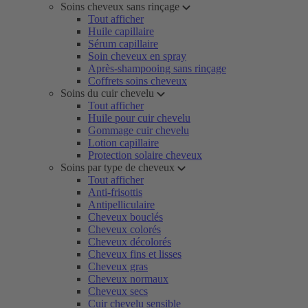
Soins cheveux sans rinçage
Tout afficher
Huile capillaire
Sérum capillaire
Soin cheveux en spray
Après-shampooing sans rinçage
Coffrets soins cheveux
Soins du cuir chevelu
Tout afficher
Huile pour cuir chevelu
Gommage cuir chevelu
Lotion capillaire
Protection solaire cheveux
Soins par type de cheveux
Tout afficher
Anti-frisottis
Antipelliculaire
Cheveux bouclés
Cheveux colorés
Cheveux décolorés
Cheveux fins et lisses
Cheveux gras
Cheveux normaux
Cheveux secs
Cuir chevelu sensible