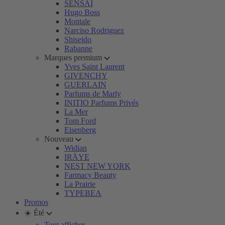
SENSAI
Hugo Boss
Montale
Narciso Rodriguez
Shiseido
Rabanne
Marques premium
Yves Saint Laurent
GIVENCHY
GUERLAIN
Parfums de Marly
INITIO Parfums Privés
La Mer
Tom Ford
Eisenberg
Nouveau
Widian
IRÄYE
NEST NEW YORK
Farmacy Beauty
La Prairie
TYPEBEA
Promos
☀️ Été
Tout afficher