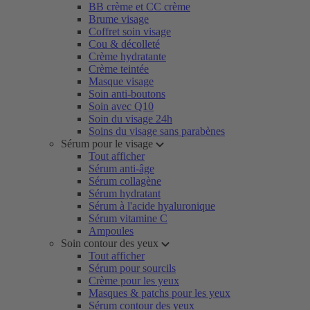
BB crème et CC crème
Brume visage
Coffret soin visage
Cou & décolleté
Crème hydratante
Crème teintée
Masque visage
Soin anti-boutons
Soin avec Q10
Soin du visage 24h
Soins du visage sans parabènes
Sérum pour le visage
Tout afficher
Sérum anti-âge
Sérum collagène
Sérum hydratant
Sérum à l'acide hyaluronique
Sérum vitamine C
Ampoules
Soin contour des yeux
Tout afficher
Sérum pour sourcils
Crème pour les yeux
Masques & patchs pour les yeux
Sérum contour des yeux