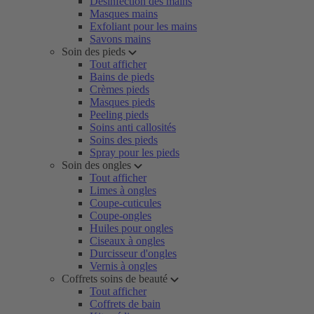
Désinfection des mains
Masques mains
Exfoliant pour les mains
Savons mains
Soin des pieds
Tout afficher
Bains de pieds
Crèmes pieds
Masques pieds
Peeling pieds
Soins anti callosités
Soins des pieds
Spray pour les pieds
Soin des ongles
Tout afficher
Limes à ongles
Coupe-cuticules
Coupe-ongles
Huiles pour ongles
Ciseaux à ongles
Durcisseur d'ongles
Vernis à ongles
Coffrets soins de beauté
Tout afficher
Coffrets de bain