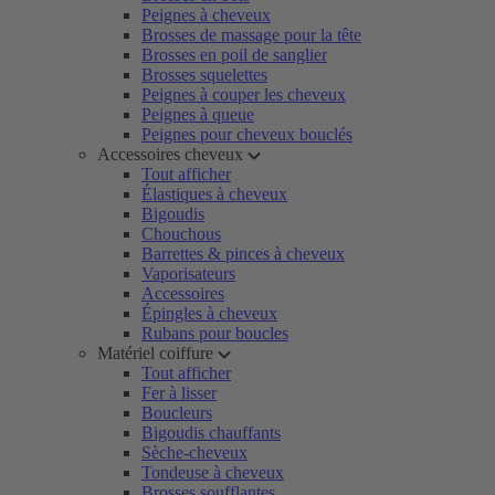
Peignes à cheveux
Brosses de massage pour la tête
Brosses en poil de sanglier
Brosses squelettes
Peignes à couper les cheveux
Peignes à queue
Peignes pour cheveux bouclés
Accessoires cheveux
Tout afficher
Élastiques à cheveux
Bigoudis
Chouchous
Barrettes & pinces à cheveux
Vaporisateurs
Accessoires
Épingles à cheveux
Rubans pour boucles
Matériel coiffure
Tout afficher
Fer à lisser
Boucleurs
Bigoudis chauffants
Sèche-cheveux
Tondeuse à cheveux
Brosses soufflantes