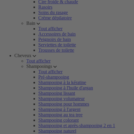
Cire froide & chaude
Rasoirs
Soins du rasage
Crème dépilatoire
Bain
Tout afficher
Accessoires de bain
Peignoirs de bain
Serviettes de toilette
Trousses de toilette
Cheveux
Tout afficher
Shampooings
Tout afficher
Pré-shampooing
Shampooing à la kératine
Shampooing à l'huile d'argan
Shampooing lissant
Shampooing volumateur
Shampooing pour hommes
Shampooing à l'argent
Shampooing au tea tree
Shampooing colorant
Shampooing et après-shampooing 2 en 1
Shampooing naturel