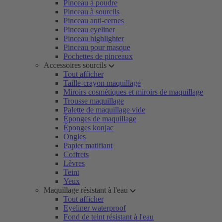
Pinceau à poudre
Pinceau à sourcils
Pinceau anti-cernes
Pinceau eyeliner
Pinceau highlighter
Pinceau pour masque
Pochettes de pinceaux
Accessoires sourcils
Tout afficher
Taille-crayon maquillage
Miroirs cosmétiques et miroirs de maquillage
Trousse maquillage
Palette de maquillage vide
Éponges de maquillage
Éponges konjac
Ongles
Papier matifiant
Coffrets
Lèvres
Teint
Yeux
Maquillage résistant à l'eau
Tout afficher
Eyeliner waterproof
Fond de teint résistant à l'eau