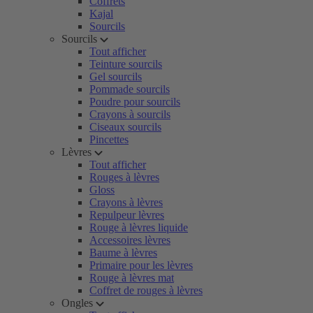
Coffrets
Kajal
Sourcils
Sourcils
Tout afficher
Teinture sourcils
Gel sourcils
Pommade sourcils
Poudre pour sourcils
Crayons à sourcils
Ciseaux sourcils
Pincettes
Lèvres
Tout afficher
Rouges à lèvres
Gloss
Crayons à lèvres
Repulpeur lèvres
Rouge à lèvres liquide
Accessoires lèvres
Baume à lèvres
Primaire pour les lèvres
Rouge à lèvres mat
Coffret de rouges à lèvres
Ongles