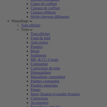
Capes de coiffure
Ciseaux de coiffure
Ciseaux effileurs
Sèche-cheveux diffuseurs
Maquillage
Tout afficher
Teint
Tout afficher
Fond de teint
Anti-cernes
Poudres
Blush
Surligneur
BB- & CC-Cream
Contouring
Correcteurs de teint
Démaquillant
Maquillage camouflant
Palettes contouring
Poudres minérales
Primer
Spray fixateur et poudre fixatrice
Correcteurs
Accessoires
Maquillage anti-âge