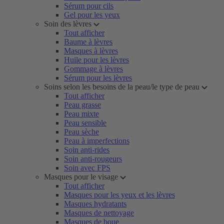
Sérum pour cils
Gel pour les yeux
Soin des lèvres
Tout afficher
Baume à lèvres
Masques à lèvres
Huile pour les lèvres
Gommage à lèvres
Sérum pour les lèvres
Soins selon les besoins de la peau/le type de peau
Tout afficher
Peau grasse
Peau mixte
Peau sensible
Peau sèche
Peau à imperfections
Soin anti-rides
Soin anti-rougeurs
Soin avec FPS
Masques pour le visage
Tout afficher
Masques pour les yeux et les lèvres
Masques hydratants
Masques de nettoyage
Masques de boue