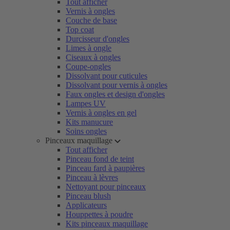
Tout afficher
Vernis à ongles
Couche de base
Top coat
Durcisseur d'ongles
Limes à ongle
Ciseaux à ongles
Coupe-ongles
Dissolvant pour cuticules
Dissolvant pour vernis à ongles
Faux ongles et design d'ongles
Lampes UV
Vernis à ongles en gel
Kits manucure
Soins ongles
Pinceaux maquillage
Tout afficher
Pinceau fond de teint
Pinceau fard à paupières
Pinceau à lèvres
Nettoyant pour pinceaux
Pinceau blush
Applicateurs
Houppettes à poudre
Kits pinceaux maquillage