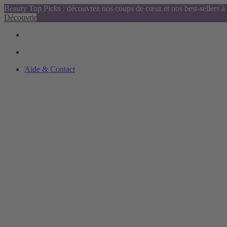
Beauty Top Picks : découvrez nos coups de cœur et nos best-sellers à 
Découvrir
Aide & Contact