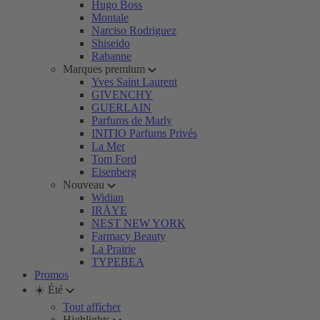
Hugo Boss
Montale
Narciso Rodriguez
Shiseido
Rabanne
Marques premium
Yves Saint Laurent
GIVENCHY
GUERLAIN
Parfums de Marly
INITIO Parfums Privés
La Mer
Tom Ford
Eisenberg
Nouveau
Widian
IRÄYE
NEST NEW YORK
Farmacy Beauty
La Prairie
TYPEBEA
Promos
☀️ Été
Tout afficher
Highlights