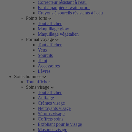
Correcteur résistant à l'eau
Fard à paupières waterproof
Crayons à sourcils résistants à l'eau
Points forts
Tout afficher
Maquillage glow
Maquillage végétalien
Format voyage
Tout afficher
Yeux
Sourcils
Teint
Accessoires
Lèvres
Soins hommes
Tout afficher
Soins visage
Tout afficher
Anti-âge
Crèmes visage
Nettoyants visage
Sérums visage
Coffrets soins
Exfoliant pour le visage
Masques visage