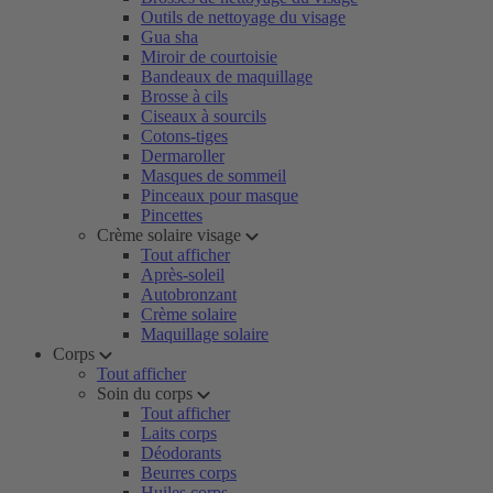
Outils de nettoyage du visage
Gua sha
Miroir de courtoisie
Bandeaux de maquillage
Brosse à cils
Ciseaux à sourcils
Cotons-tiges
Dermaroller
Masques de sommeil
Pinceaux pour masque
Pincettes
Crème solaire visage
Tout afficher
Après-soleil
Autobronzant
Crème solaire
Maquillage solaire
Corps
Tout afficher
Soin du corps
Tout afficher
Laits corps
Déodorants
Beurres corps
Huiles corps