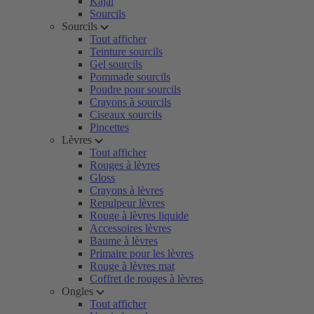
Kajal
Sourcils
Sourcils
Tout afficher
Teinture sourcils
Gel sourcils
Pommade sourcils
Poudre pour sourcils
Crayons à sourcils
Ciseaux sourcils
Pincettes
Lèvres
Tout afficher
Rouges à lèvres
Gloss
Crayons à lèvres
Repulpeur lèvres
Rouge à lèvres liquide
Accessoires lèvres
Baume à lèvres
Primaire pour les lèvres
Rouge à lèvres mat
Coffret de rouges à lèvres
Ongles
Tout afficher