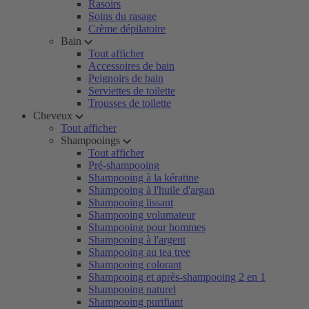
Rasoirs
Soins du rasage
Crème dépilatoire
Bain
Tout afficher
Accessoires de bain
Peignoirs de bain
Serviettes de toilette
Trousses de toilette
Cheveux
Tout afficher
Shampooings
Tout afficher
Pré-shampooing
Shampooing à la kératine
Shampooing à l'huile d'argan
Shampooing lissant
Shampooing volumateur
Shampooing pour hommes
Shampooing à l'argent
Shampooing au tea tree
Shampooing colorant
Shampooing et après-shampooing 2 en 1
Shampooing naturel
Shampooing purifiant