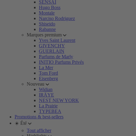
SENSAI
Hugo Boss
Montale
Narciso Rodriguez
Shiseido
Rabanne
Marques premium
Yves Saint Laurent
GIVENCHY
GUERLAIN
Parfums de Marly
INITIO Parfums Privés
La Mer
Tom Ford
Eisenberg
Nouveau
Widian
IRÄYE
NEST NEW YORK
La Prairie
TYPEBEA
Promotions & best-sellers
☀️ Été
Tout afficher
Highlights