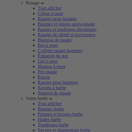
Rasage
Tout afficher
Crème à raser
Rasoirs peau humide
Baumes et lotions après-rasage
Rasoirs et tondeuses électriques
Rasoirs de sûreté et accessoires
Blaireau de rasage
Bol à raser
Coffrets rasage hommes
Épilation du nez
Gel à raser
Mousse à raser
Pré-rasage
Rasoir
Rasoirs pour hommes
Savons à barbe
Support de rasage
Soins barbe
Tout afficher
Baumes barbe
Peignes et brosses barbe
Huiles barbe
Tondeuses barbe
Savons et shampoings barbe