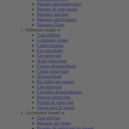
Masque anti-points noirs
Masque de nuit visage
Masques anti-âge
Masques anti-boutons
Masques Glow
Nettoyant visage
Tout afficher
Gommage visage
Lotion tonique
Eau micellaire
Gel nettoyant
Huile nettoyante
Cotons démaquillants
Crème nettoyante
Démaquillant
Kit nettoyage visage
Lait nettoyant
Lingettes démaquillantes
Mousse nettoyante
Poudre de nettoyage
Savon pour le visage
Accessoires beauté
Tout afficher
Massage du visage
Brosses de nettoyage du visage