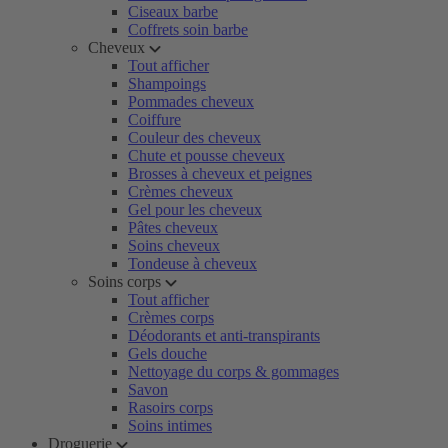
Ciseaux barbe
Coffrets soin barbe
Cheveux
Tout afficher
Shampoings
Pommades cheveux
Coiffure
Couleur des cheveux
Chute et pousse cheveux
Brosses à cheveux et peignes
Crèmes cheveux
Gel pour les cheveux
Pâtes cheveux
Soins cheveux
Tondeuse à cheveux
Soins corps
Tout afficher
Crèmes corps
Déodorants et anti-transpirants
Gels douche
Nettoyage du corps & gommages
Savon
Rasoirs corps
Soins intimes
Droguerie