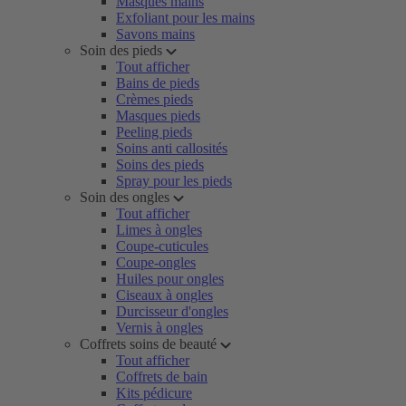
Masques mains
Exfoliant pour les mains
Savons mains
Soin des pieds
Tout afficher
Bains de pieds
Crèmes pieds
Masques pieds
Peeling pieds
Soins anti callosités
Soins des pieds
Spray pour les pieds
Soin des ongles
Tout afficher
Limes à ongles
Coupe-cuticules
Coupe-ongles
Huiles pour ongles
Ciseaux à ongles
Durcisseur d'ongles
Vernis à ongles
Coffrets soins de beauté
Tout afficher
Coffrets de bain
Kits pédicure