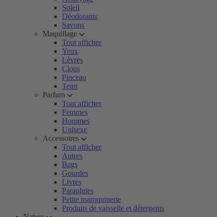
Soleil
Déodorants
Savons
Maquillage
Tout afficher
Yeux
Lèvres
Clous
Pinceau
Teint
Parfum
Tout afficher
Femmes
Hommes
Unisexe
Accessoires
Tout afficher
Autres
Bags
Gourdes
Livres
Parapluies
Petite maroquinerie
Produits de vaisselle et détergents
Nature