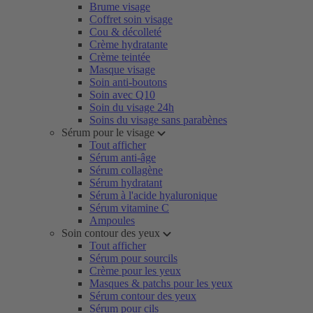
Brume visage
Coffret soin visage
Cou & décolleté
Crème hydratante
Crème teintée
Masque visage
Soin anti-boutons
Soin avec Q10
Soin du visage 24h
Soins du visage sans parabènes
Sérum pour le visage
Tout afficher
Sérum anti-âge
Sérum collagène
Sérum hydratant
Sérum à l'acide hyaluronique
Sérum vitamine C
Ampoules
Soin contour des yeux
Tout afficher
Sérum pour sourcils
Crème pour les yeux
Masques & patchs pour les yeux
Sérum contour des yeux
Sérum pour cils