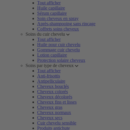
Tout afficher
Huile capillaire
Sérum capillaire
Soin cheveux en spray
Après-shampooing sans rinçage
Coffrets soins cheveux
Soins du cuir chevelu
Tout afficher
Huile pour cuir chevelu
Gommage cuir chevelu
Lotion capillaire
Protection solaire cheveux
Soins par type de cheveux
Tout afficher
Anti-frisottis
Antipelliculaire
Cheveux bouclés
Cheveux colorés
Cheveux décolorés
Cheveux fins et lisses
Cheveux gras
Cheveux normaux
Cheveux secs
Cuir chevelu sensible
Produits antichute