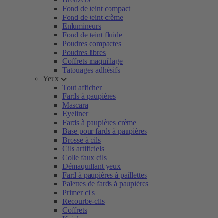
Fond de teint compact
Fond de teint crème
Enlumineurs
Fond de teint fluide
Poudres compactes
Poudres libres
Coffrets maquillage
Tatouages adhésifs
Yeux
Tout afficher
Fards à paupières
Mascara
Eyeliner
Fards à paupières crème
Base pour fards à paupières
Brosse à cils
Cils artificiels
Colle faux cils
Démaquillant yeux
Fard à paupières à paillettes
Palettes de fards à paupières
Primer cils
Recourbe-cils
Coffrets