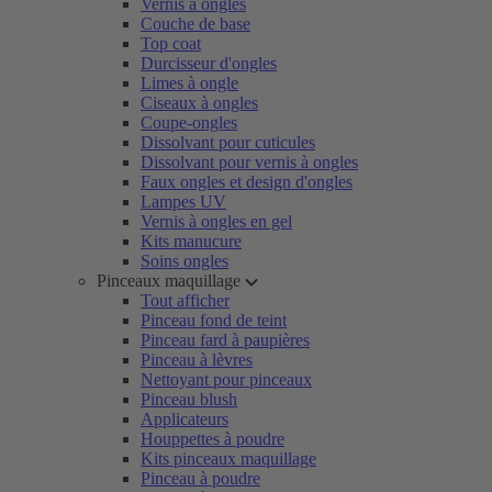
Vernis à ongles
Couche de base
Top coat
Durcisseur d'ongles
Limes à ongle
Ciseaux à ongles
Coupe-ongles
Dissolvant pour cuticules
Dissolvant pour vernis à ongles
Faux ongles et design d'ongles
Lampes UV
Vernis à ongles en gel
Kits manucure
Soins ongles
Pinceaux maquillage
Tout afficher
Pinceau fond de teint
Pinceau fard à paupières
Pinceau à lèvres
Nettoyant pour pinceaux
Pinceau blush
Applicateurs
Houppettes à poudre
Kits pinceaux maquillage
Pinceau à poudre