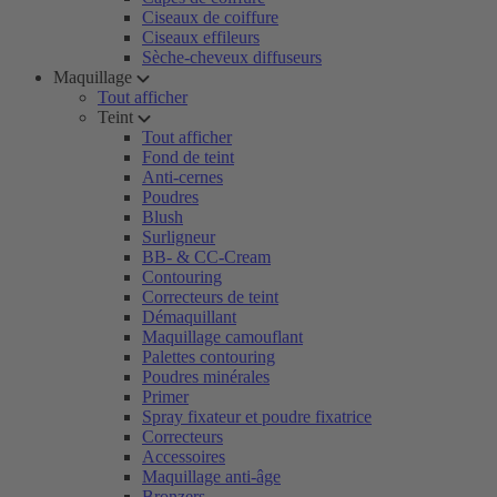
Ciseaux de coiffure
Ciseaux effileurs
Sèche-cheveux diffuseurs
Maquillage
Tout afficher
Teint
Tout afficher
Fond de teint
Anti-cernes
Poudres
Blush
Surligneur
BB- & CC-Cream
Contouring
Correcteurs de teint
Démaquillant
Maquillage camouflant
Palettes contouring
Poudres minérales
Primer
Spray fixateur et poudre fixatrice
Correcteurs
Accessoires
Maquillage anti-âge
Bronzers