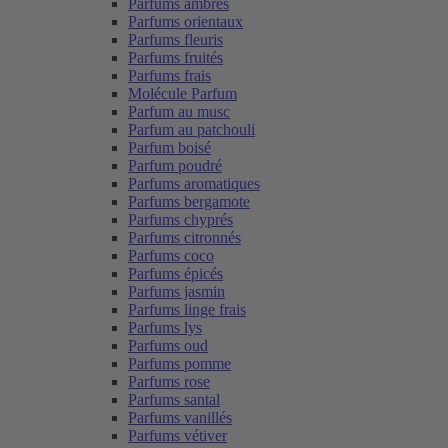
Parfums ambrés
Parfums orientaux
Parfums fleuris
Parfums fruités
Parfums frais
Molécule Parfum
Parfum au musc
Parfum au patchouli
Parfum boisé
Parfum poudré
Parfums aromatiques
Parfums bergamote
Parfums chyprés
Parfums citronnés
Parfums coco
Parfums épicés
Parfums jasmin
Parfums linge frais
Parfums lys
Parfums oud
Parfums pomme
Parfums rose
Parfums santal
Parfums vanillés
Parfums vétiver