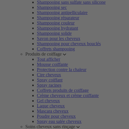
Shampooing sans sulfate sans silicone
Shampooing sec
Shampooing antipelliculaire
Shampooing réparateur
Shampooing couleur
Shampooing hydratant
Shampooing solide
Savon pour les cheveux
Shampooing pour cheveux bouclés
Coffrets shampooing
Produits de coiffage
Tout afficher
Mousse coiffante
Protection contre la chaleur
Cire cheveux
Spray coiffant
Spray racines
Coffrets produits de coiffage
Crème cheveux et crème coiffante
Gel cheveux
Laque cheveux
Mascara cheveux
Poudre pour cheveux
Spray eau salée cheveux
Soins cheveux sans rinçage