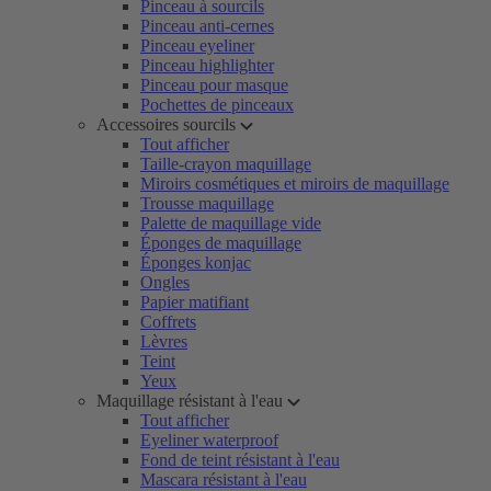
Pinceau à sourcils
Pinceau anti-cernes
Pinceau eyeliner
Pinceau highlighter
Pinceau pour masque
Pochettes de pinceaux
Accessoires sourcils
Tout afficher
Taille-crayon maquillage
Miroirs cosmétiques et miroirs de maquillage
Trousse maquillage
Palette de maquillage vide
Éponges de maquillage
Éponges konjac
Ongles
Papier matifiant
Coffrets
Lèvres
Teint
Yeux
Maquillage résistant à l'eau
Tout afficher
Eyeliner waterproof
Fond de teint résistant à l'eau
Mascara résistant à l'eau