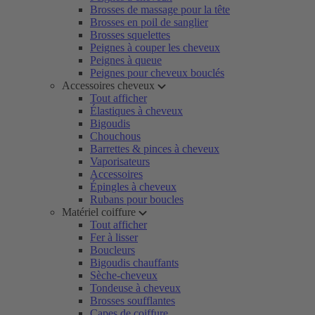
Brosses de massage pour la tête
Brosses en poil de sanglier
Brosses squelettes
Peignes à couper les cheveux
Peignes à queue
Peignes pour cheveux bouclés
Accessoires cheveux
Tout afficher
Élastiques à cheveux
Bigoudis
Chouchous
Barrettes & pinces à cheveux
Vaporisateurs
Accessoires
Épingles à cheveux
Rubans pour boucles
Matériel coiffure
Tout afficher
Fer à lisser
Boucleurs
Bigoudis chauffants
Sèche-cheveux
Tondeuse à cheveux
Brosses soufflantes
Capes de coiffure