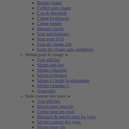
Brume visage
Coffret soin visage
Cou & décolleté
Crème hydratante
Crème teintée
Masque visage
Soin anti-boutons
Soin avec Q10
Soin du visage 24h
Soins du visage sans parabènes
Sérum pour le visage
Tout afficher
Sérum anti-âge
Sérum collagène
Sérum hydratant
Sérum à l'acide hyaluronique
Sérum vitamine C
Ampoules
Soin contour des yeux
Tout afficher
Sérum pour sourcils
Crème pour les yeux
Masques & patchs pour les yeux
Sérum contour des yeux
Sérum pour cils