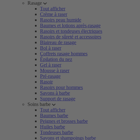
Rasage
Tout afficher
Crème à raser
Rasoirs peau humide
Baumes et lotions après-rasage
Rasoirs et tondeuses électriques
Rasoirs de sûreté et accessoires
Blaireau de rasage
Bol à raser
Coffrets rasage hommes
Épilation du nez
Gel à raser
Mousse à raser
Pré-rasage
Rasoir
Rasoirs pour hommes
Savons à barbe
Support de rasage
Soins barbe
Tout afficher
Baumes barbe
Peignes et brosses barbe
Huiles barbe
Tondeuses barbe
Savons et shampoings barbe