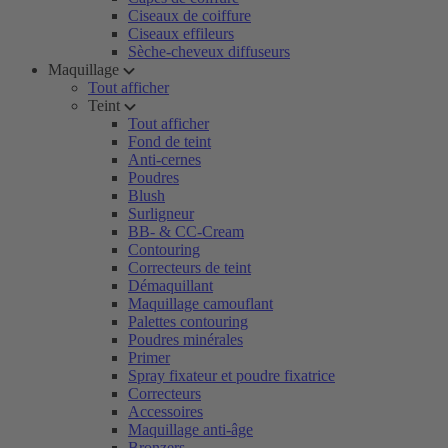
Ciseaux de coiffure
Ciseaux effileurs
Sèche-cheveux diffuseurs
Maquillage
Tout afficher
Teint
Tout afficher
Fond de teint
Anti-cernes
Poudres
Blush
Surligneur
BB- & CC-Cream
Contouring
Correcteurs de teint
Démaquillant
Maquillage camouflant
Palettes contouring
Poudres minérales
Primer
Spray fixateur et poudre fixatrice
Correcteurs
Accessoires
Maquillage anti-âge
Bronzers