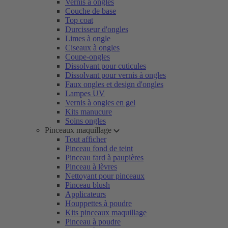
Vernis à ongles
Couche de base
Top coat
Durcisseur d'ongles
Limes à ongle
Ciseaux à ongles
Coupe-ongles
Dissolvant pour cuticules
Dissolvant pour vernis à ongles
Faux ongles et design d'ongles
Lampes UV
Vernis à ongles en gel
Kits manucure
Soins ongles
Pinceaux maquillage
Tout afficher
Pinceau fond de teint
Pinceau fard à paupières
Pinceau à lèvres
Nettoyant pour pinceaux
Pinceau blush
Applicateurs
Houppettes à poudre
Kits pinceaux maquillage
Pinceau à poudre