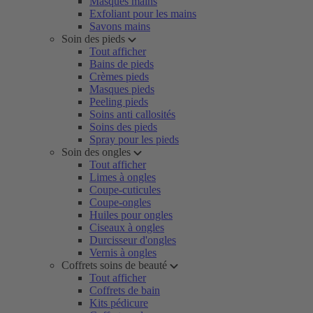
Masques mains
Exfoliant pour les mains
Savons mains
Soin des pieds
Tout afficher
Bains de pieds
Crèmes pieds
Masques pieds
Peeling pieds
Soins anti callosités
Soins des pieds
Spray pour les pieds
Soin des ongles
Tout afficher
Limes à ongles
Coupe-cuticules
Coupe-ongles
Huiles pour ongles
Ciseaux à ongles
Durcisseur d'ongles
Vernis à ongles
Coffrets soins de beauté
Tout afficher
Coffrets de bain
Kits pédicure