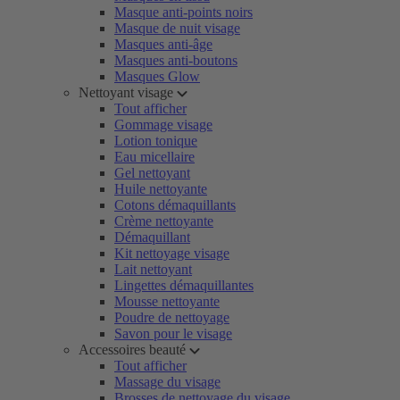
Masque anti-points noirs
Masque de nuit visage
Masques anti-âge
Masques anti-boutons
Masques Glow
Nettoyant visage
Tout afficher
Gommage visage
Lotion tonique
Eau micellaire
Gel nettoyant
Huile nettoyante
Cotons démaquillants
Crème nettoyante
Démaquillant
Kit nettoyage visage
Lait nettoyant
Lingettes démaquillantes
Mousse nettoyante
Poudre de nettoyage
Savon pour le visage
Accessoires beauté
Tout afficher
Massage du visage
Brosses de nettoyage du visage