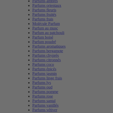
Parfums ambrés
Parfums orientaux
Parfums fleuris
Parfums fruités
Parfums frais
Molécule Parfum
Parfum au musc
Parfum au patchouli
Parfum boisé
Parfum poudré
Parfums aromatiques
Parfums bergamote
Parfums chyprés
Parfums citronnés
Parfums coco
Parfums épicés
Parfums jasmin
Parfums linge frais
Parfums lys
Parfums oud
Parfums pomme
Parfums rose
Parfums santal
Parfums vanillés
Parfums vétiver