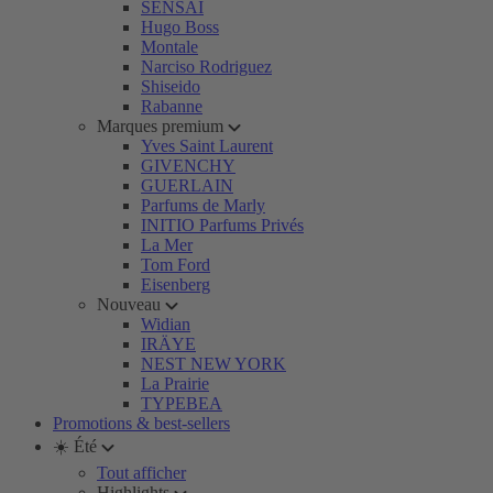
SENSAI
Hugo Boss
Montale
Narciso Rodriguez
Shiseido
Rabanne
Marques premium
Yves Saint Laurent
GIVENCHY
GUERLAIN
Parfums de Marly
INITIO Parfums Privés
La Mer
Tom Ford
Eisenberg
Nouveau
Widian
IRÄYE
NEST NEW YORK
La Prairie
TYPEBEA
Promotions & best-sellers
☀️ Été
Tout afficher
Highlights