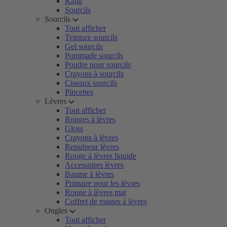
Kajal
Sourcils
Sourcils
Tout afficher
Teinture sourcils
Gel sourcils
Pommade sourcils
Poudre pour sourcils
Crayons à sourcils
Ciseaux sourcils
Pincettes
Lèvres
Tout afficher
Rouges à lèvres
Gloss
Crayons à lèvres
Repulpeur lèvres
Rouge à lèvres liquide
Accessoires lèvres
Baume à lèvres
Primaire pour les lèvres
Rouge à lèvres mat
Coffret de rouges à lèvres
Ongles
Tout afficher