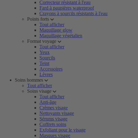
Correcteur résistant à l'eau
Fard à paupières waterproof
Crayons à sourcils résistants à l'eau
Points forts
Tout afficher
Maquillage glow
Maquillage végétalien
Format voyage
Tout afficher
Yeux
Sourcils
Teint
Accessoires
Lèvres
Soins hommes
Tout afficher
Soins visage
Tout afficher
Anti-âge
Crèmes visage
Nettoyants visage
Sérums visage
Coffrets soins
Exfoliant pour le visage
Masques visage