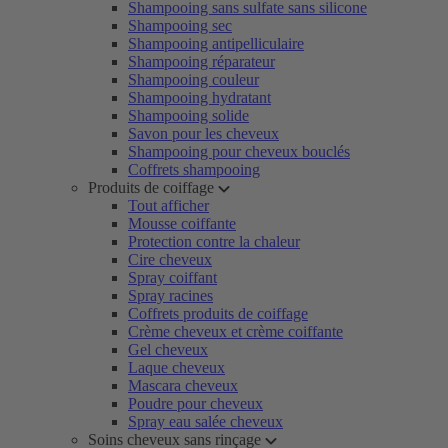
Shampooing sans sulfate sans silicone
Shampooing sec
Shampooing antipelliculaire
Shampooing réparateur
Shampooing couleur
Shampooing hydratant
Shampooing solide
Savon pour les cheveux
Shampooing pour cheveux bouclés
Coffrets shampooing
Produits de coiffage
Tout afficher
Mousse coiffante
Protection contre la chaleur
Cire cheveux
Spray coiffant
Spray racines
Coffrets produits de coiffage
Crème cheveux et crème coiffante
Gel cheveux
Laque cheveux
Mascara cheveux
Poudre pour cheveux
Spray eau salée cheveux
Soins cheveux sans rinçage