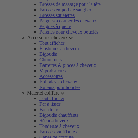
Brosses de massage pour la tête
Brosses en poil de sanglier
Brosses squelettes
Peignes à couper les cheveux
Peignes à queue
Peignes pour cheveux bouclés
Accessoires cheveux
Tout afficher
Élastiques à cheveux
Bigoudis
Chouchous
Barrettes & pinces à cheveux
Vaporisateurs
Accessoires
Épingles à cheveux
Rubans pour boucles
Matériel coiffure
Tout afficher
Fer à lisser
Boucleurs
Bigoudis chauffants
Sèche-cheveux
Tondeuse à cheveux
Brosses soufflantes
Capes de coiffure