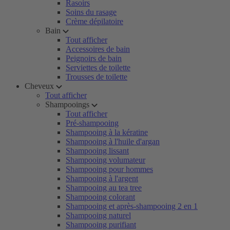
Rasoirs
Soins du rasage
Crème dépilatoire
Bain
Tout afficher
Accessoires de bain
Peignoirs de bain
Serviettes de toilette
Trousses de toilette
Cheveux
Tout afficher
Shampooings
Tout afficher
Pré-shampooing
Shampooing à la kératine
Shampooing à l'huile d'argan
Shampooing lissant
Shampooing volumateur
Shampooing pour hommes
Shampooing à l'argent
Shampooing au tea tree
Shampooing colorant
Shampooing et après-shampooing 2 en 1
Shampooing naturel
Shampooing purifiant