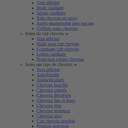
Tout afficher
Huile capillaire
Sérum capillaire
Soin cheveux en spray
Après-shampooing sans rinçage
Coffrets soins cheveux
Soins du cuir chevelu
Tout afficher
Huile pour cuir chevelu
Gommage cuir chevelu
Lotion capillaire
Protection solaire cheveux
Soins par type de cheveux
Tout afficher
Anti-frisottis
Antipelliculaire
Cheveux bouclés
Cheveux colorés
Cheveux décolorés
Cheveux fins et lisses
Cheveux gras
Cheveux normaux
Cheveux secs
Cuir chevelu sensible
Produits antichute