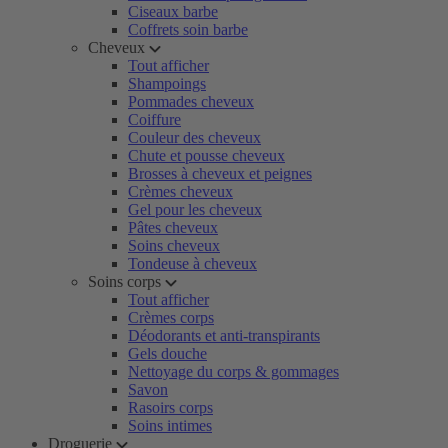
Ciseaux barbe
Coffrets soin barbe
Cheveux
Tout afficher
Shampoings
Pommades cheveux
Coiffure
Couleur des cheveux
Chute et pousse cheveux
Brosses à cheveux et peignes
Crèmes cheveux
Gel pour les cheveux
Pâtes cheveux
Soins cheveux
Tondeuse à cheveux
Soins corps
Tout afficher
Crèmes corps
Déodorants et anti-transpirants
Gels douche
Nettoyage du corps & gommages
Savon
Rasoirs corps
Soins intimes
Droguerie