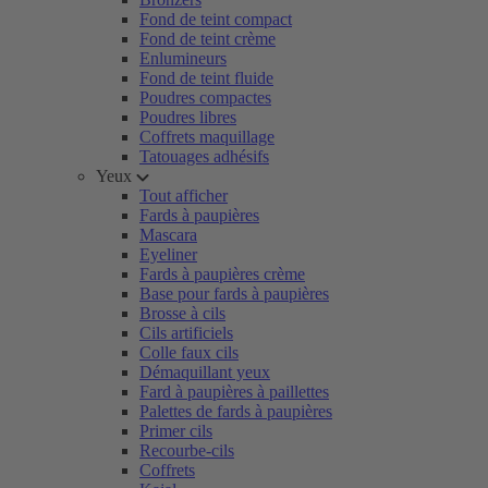
Fond de teint compact
Fond de teint crème
Enlumineurs
Fond de teint fluide
Poudres compactes
Poudres libres
Coffrets maquillage
Tatouages adhésifs
Yeux
Tout afficher
Fards à paupières
Mascara
Eyeliner
Fards à paupières crème
Base pour fards à paupières
Brosse à cils
Cils artificiels
Colle faux cils
Démaquillant yeux
Fard à paupières à paillettes
Palettes de fards à paupières
Primer cils
Recourbe-cils
Coffrets