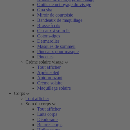
Outils de nettoyage du visage
Gua sha
Miroir de courtoisie
Bandeaux de maquillage
Brosse à cils
Ciseaux à sourcils
Cotons-tiges
Dermaroller
Masques de sommeil
Pinceaux pour masque
Pincettes
Crème solaire visage
Tout afficher
Après-soleil
Autobronzant
Crème solaire
Maquillage solaire
Corps
Tout afficher
Soin du corps
Tout afficher
Laits corps
Déodorants
Beurres corps
Huiles corps