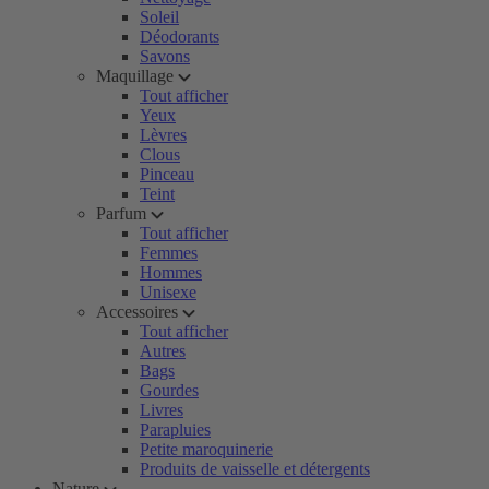
Soleil
Déodorants
Savons
Maquillage
Tout afficher
Yeux
Lèvres
Clous
Pinceau
Teint
Parfum
Tout afficher
Femmes
Hommes
Unisexe
Accessoires
Tout afficher
Autres
Bags
Gourdes
Livres
Parapluies
Petite maroquinerie
Produits de vaisselle et détergents
Nature