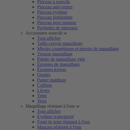
Pinceau à sourcils
Pinceau anti-cernes
Pinceau eyeliner
Pinceau highlighter
Pinceau pour masque
Pochettes de pinceaux
Accessoires sourcils
Tout afficher
Taille-crayon maquillage
Miroirs cosmétiques et miroirs de maquillage
Trousse maquillage
Palette de maquillage vide
Éponges de maquillage
Éponges konjac
Ongles
Papier matifiant
Coffrets
Lèvres
Teint
Yeux
Maquillage résistant à l'eau
Tout afficher
Eyeliner waterproof
Fond de teint résistant à l'eau
Mascara résistant à l'eau