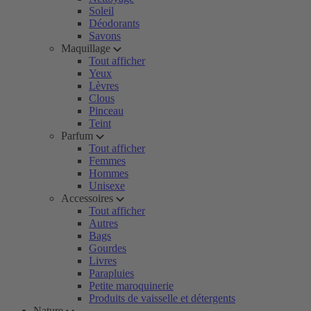
Soleil
Déodorants
Savons
Maquillage
Tout afficher
Yeux
Lèvres
Clous
Pinceau
Teint
Parfum
Tout afficher
Femmes
Hommes
Unisexe
Accessoires
Tout afficher
Autres
Bags
Gourdes
Livres
Parapluies
Petite maroquinerie
Produits de vaisselle et détergents
Nature