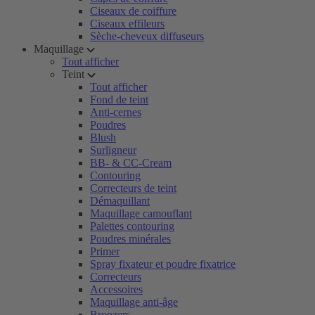
Ciseaux de coiffure
Ciseaux effileurs
Sèche-cheveux diffuseurs
Maquillage
Tout afficher
Teint
Tout afficher
Fond de teint
Anti-cernes
Poudres
Blush
Surligneur
BB- & CC-Cream
Contouring
Correcteurs de teint
Démaquillant
Maquillage camouflant
Palettes contouring
Poudres minérales
Primer
Spray fixateur et poudre fixatrice
Correcteurs
Accessoires
Maquillage anti-âge
Bronzers