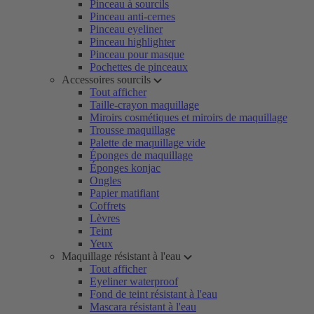
Pinceau à sourcils
Pinceau anti-cernes
Pinceau eyeliner
Pinceau highlighter
Pinceau pour masque
Pochettes de pinceaux
Accessoires sourcils
Tout afficher
Taille-crayon maquillage
Miroirs cosmétiques et miroirs de maquillage
Trousse maquillage
Palette de maquillage vide
Éponges de maquillage
Éponges konjac
Ongles
Papier matifiant
Coffrets
Lèvres
Teint
Yeux
Maquillage résistant à l'eau
Tout afficher
Eyeliner waterproof
Fond de teint résistant à l'eau
Mascara résistant à l'eau