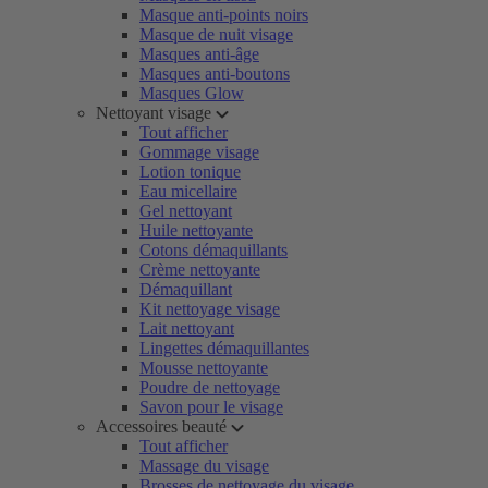
Masque anti-points noirs
Masque de nuit visage
Masques anti-âge
Masques anti-boutons
Masques Glow
Nettoyant visage
Tout afficher
Gommage visage
Lotion tonique
Eau micellaire
Gel nettoyant
Huile nettoyante
Cotons démaquillants
Crème nettoyante
Démaquillant
Kit nettoyage visage
Lait nettoyant
Lingettes démaquillantes
Mousse nettoyante
Poudre de nettoyage
Savon pour le visage
Accessoires beauté
Tout afficher
Massage du visage
Brosses de nettoyage du visage