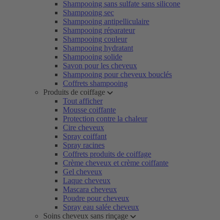
Shampooing sans sulfate sans silicone
Shampooing sec
Shampooing antipelliculaire
Shampooing réparateur
Shampooing couleur
Shampooing hydratant
Shampooing solide
Savon pour les cheveux
Shampooing pour cheveux bouclés
Coffrets shampooing
Produits de coiffage
Tout afficher
Mousse coiffante
Protection contre la chaleur
Cire cheveux
Spray coiffant
Spray racines
Coffrets produits de coiffage
Crème cheveux et crème coiffante
Gel cheveux
Laque cheveux
Mascara cheveux
Poudre pour cheveux
Spray eau salée cheveux
Soins cheveux sans rinçage