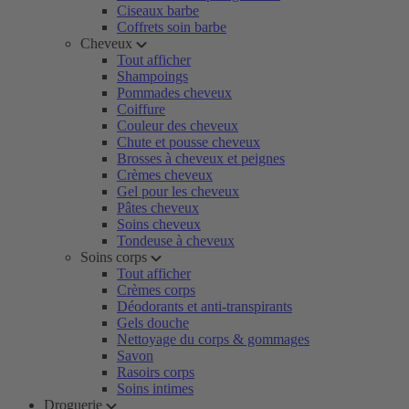
Ciseaux barbe
Coffrets soin barbe
Cheveux
Tout afficher
Shampoings
Pommades cheveux
Coiffure
Couleur des cheveux
Chute et pousse cheveux
Brosses à cheveux et peignes
Crèmes cheveux
Gel pour les cheveux
Pâtes cheveux
Soins cheveux
Tondeuse à cheveux
Soins corps
Tout afficher
Crèmes corps
Déodorants et anti-transpirants
Gels douche
Nettoyage du corps & gommages
Savon
Rasoirs corps
Soins intimes
Droguerie