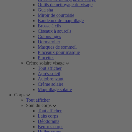
Outils de nettoyage du visage
Gua sha
Miroir de courtoisie
Bandeaux de maquillage
Brosse à cils
Ciseaux à sourcils
Cotons-tiges
Dermaroller
Masques de sommeil
Pinceaux pour masque
Pincettes
Crème solaire visage
Tout afficher
Après-soleil
Autobronzant
Crème solaire
Maquillage solaire
Corps
Tout afficher
Soin du corps
Tout afficher
Laits corps
Déodorants
Beurres corps
Huiles corps