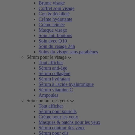
Brume visage
Coffret soin visage
Cou & décolleté
Crème hydratante
Crème teintée
Masque visage
Soin anti-boutons
Soin avec Q10
Soin du visage 24h
Soins du visage sans parabènes
Sérum pour le visage
Tout afficher
Sérum anti-âge
Sérum collagène
Sérum hydratant
Sérum à l'acide hyaluronique
Sérum vitamine C
Ampoules
Soin contour des yeux
Tout afficher
Sérum pour sourcils
Crème pour les yeux
Masques & patchs pour les yeux
Sérum contour des yeux
Sérum pour cils