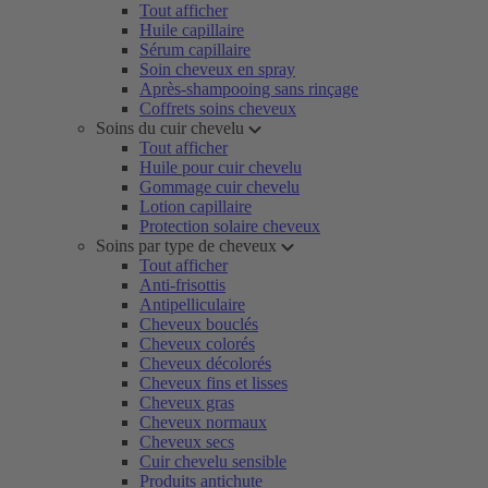
Tout afficher
Huile capillaire
Sérum capillaire
Soin cheveux en spray
Après-shampooing sans rinçage
Coffrets soins cheveux
Soins du cuir chevelu
Tout afficher
Huile pour cuir chevelu
Gommage cuir chevelu
Lotion capillaire
Protection solaire cheveux
Soins par type de cheveux
Tout afficher
Anti-frisottis
Antipelliculaire
Cheveux bouclés
Cheveux colorés
Cheveux décolorés
Cheveux fins et lisses
Cheveux gras
Cheveux normaux
Cheveux secs
Cuir chevelu sensible
Produits antichute