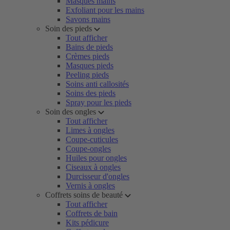
Masques mains
Exfoliant pour les mains
Savons mains
Soin des pieds
Tout afficher
Bains de pieds
Crèmes pieds
Masques pieds
Peeling pieds
Soins anti callosités
Soins des pieds
Spray pour les pieds
Soin des ongles
Tout afficher
Limes à ongles
Coupe-cuticules
Coupe-ongles
Huiles pour ongles
Ciseaux à ongles
Durcisseur d'ongles
Vernis à ongles
Coffrets soins de beauté
Tout afficher
Coffrets de bain
Kits pédicure