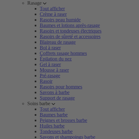
Rasage
Tout afficher
Crème à raser
Rasoirs peau humide
Baumes et lotions après-rasage
Rasoirs et tondeuses électriques
Rasoirs de sûreté et accessoires
Blaireau de rasage
Bol à raser
Coffrets rasage hommes
Épilation du nez
Gel à raser
Mousse à raser
Pré-rasage
Rasoir
Rasoirs pour hommes
Savons à barbe
Support de rasage
Soins barbe
Tout afficher
Baumes barbe
Peignes et brosses barbe
Huiles barbe
Tondeuses barbe
Savons et shampoings barbe