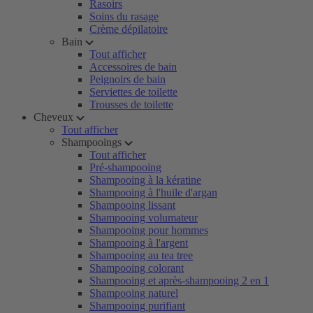
Rasoirs
Soins du rasage
Crème dépilatoire
Bain
Tout afficher
Accessoires de bain
Peignoirs de bain
Serviettes de toilette
Trousses de toilette
Cheveux
Tout afficher
Shampooings
Tout afficher
Pré-shampooing
Shampooing à la kératine
Shampooing à l'huile d'argan
Shampooing lissant
Shampooing volumateur
Shampooing pour hommes
Shampooing à l'argent
Shampooing au tea tree
Shampooing colorant
Shampooing et après-shampooing 2 en 1
Shampooing naturel
Shampooing purifiant