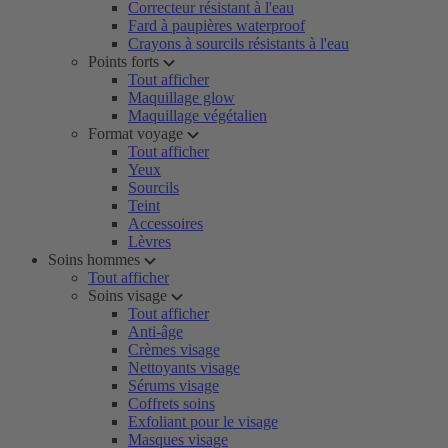
Correcteur résistant à l'eau
Fard à paupières waterproof
Crayons à sourcils résistants à l'eau
Points forts
Tout afficher
Maquillage glow
Maquillage végétalien
Format voyage
Tout afficher
Yeux
Sourcils
Teint
Accessoires
Lèvres
Soins hommes
Tout afficher
Soins visage
Tout afficher
Anti-âge
Crèmes visage
Nettoyants visage
Sérums visage
Coffrets soins
Exfoliant pour le visage
Masques visage