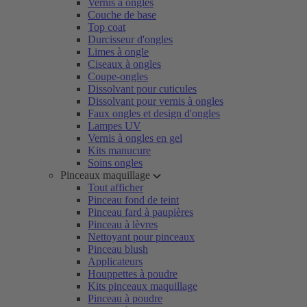
Vernis à ongles
Couche de base
Top coat
Durcisseur d'ongles
Limes à ongle
Ciseaux à ongles
Coupe-ongles
Dissolvant pour cuticules
Dissolvant pour vernis à ongles
Faux ongles et design d'ongles
Lampes UV
Vernis à ongles en gel
Kits manucure
Soins ongles
Pinceaux maquillage
Tout afficher
Pinceau fond de teint
Pinceau fard à paupières
Pinceau à lèvres
Nettoyant pour pinceaux
Pinceau blush
Applicateurs
Houppettes à poudre
Kits pinceaux maquillage
Pinceau à poudre