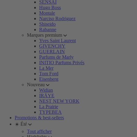
SENSAI
Hugo Boss
Montale
Narciso Rodriguez
Shiseido
Rabanne
Marques premium
Yves Saint Laurent
GIVENCHY
GUERLAIN
Parfums de Marly
INITIO Parfums Privés
La Mer
Tom Ford
Eisenberg
Nouveau
Widian
IRÄYE
NEST NEW YORK
La Prairie
TYPEBEA
Promotions & best-sellers
☀️ Été
Tout afficher
Highlights