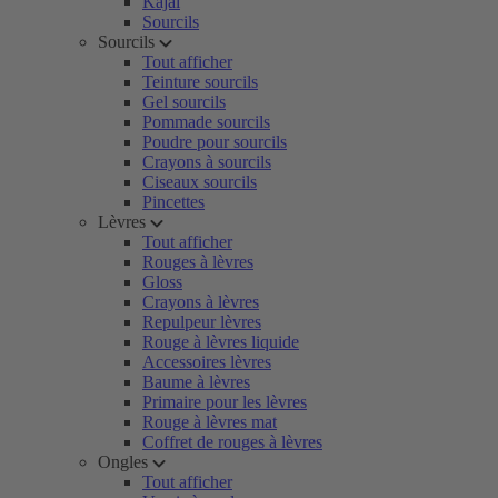
Kajal
Sourcils
Sourcils
Tout afficher
Teinture sourcils
Gel sourcils
Pommade sourcils
Poudre pour sourcils
Crayons à sourcils
Ciseaux sourcils
Pincettes
Lèvres
Tout afficher
Rouges à lèvres
Gloss
Crayons à lèvres
Repulpeur lèvres
Rouge à lèvres liquide
Accessoires lèvres
Baume à lèvres
Primaire pour les lèvres
Rouge à lèvres mat
Coffret de rouges à lèvres
Ongles
Tout afficher