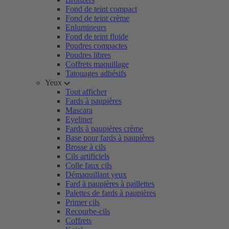
Fond de teint compact
Fond de teint crème
Enlumineurs
Fond de teint fluide
Poudres compactes
Poudres libres
Coffrets maquillage
Tatouages adhésifs
Yeux
Tout afficher
Fards à paupières
Mascara
Eyeliner
Fards à paupières crème
Base pour fards à paupières
Brosse à cils
Cils artificiels
Colle faux cils
Démaquillant yeux
Fard à paupières à paillettes
Palettes de fards à paupières
Primer cils
Recourbe-cils
Coffrets