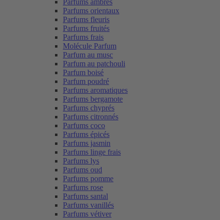
Parfums ambrés
Parfums orientaux
Parfums fleuris
Parfums fruités
Parfums frais
Molécule Parfum
Parfum au musc
Parfum au patchouli
Parfum boisé
Parfum poudré
Parfums aromatiques
Parfums bergamote
Parfums chyprés
Parfums citronnés
Parfums coco
Parfums épicés
Parfums jasmin
Parfums linge frais
Parfums lys
Parfums oud
Parfums pomme
Parfums rose
Parfums santal
Parfums vanillés
Parfums vétiver