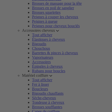
Brosses de massage pour la tête
Brosses en poil de sanglier
Brosses squelettes
Peignes à couper les cheveux
Peignes à queue
Peignes pour cheveux bouclés
Accessoires cheveux
Tout afficher
Élastiques à cheveux
Bigoudis
Chouchous
Barrettes & pinces à cheveux
Vaporisateurs
Accessoires
Épingles à cheveux
Rubans pour boucles
Matériel coiffure
Tout afficher
Fer à lisser
Boucleurs
Bigoudis chauffants
Sèche-cheveux
Tondeuse à cheveux
Brosses soufflantes
Capes de coiffure