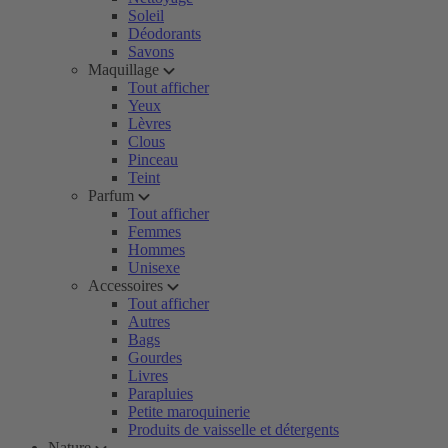
Soleil
Déodorants
Savons
Maquillage
Tout afficher
Yeux
Lèvres
Clous
Pinceau
Teint
Parfum
Tout afficher
Femmes
Hommes
Unisexe
Accessoires
Tout afficher
Autres
Bags
Gourdes
Livres
Parapluies
Petite maroquinerie
Produits de vaisselle et détergents
Nature