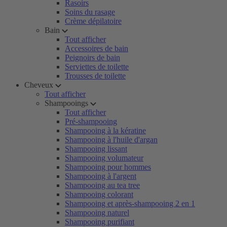
Rasoirs
Soins du rasage
Crème dépilatoire
Bain
Tout afficher
Accessoires de bain
Peignoirs de bain
Serviettes de toilette
Trousses de toilette
Cheveux
Tout afficher
Shampooings
Tout afficher
Pré-shampooing
Shampooing à la kératine
Shampooing à l'huile d'argan
Shampooing lissant
Shampooing volumateur
Shampooing pour hommes
Shampooing à l'argent
Shampooing au tea tree
Shampooing colorant
Shampooing et après-shampooing 2 en 1
Shampooing naturel
Shampooing purifiant