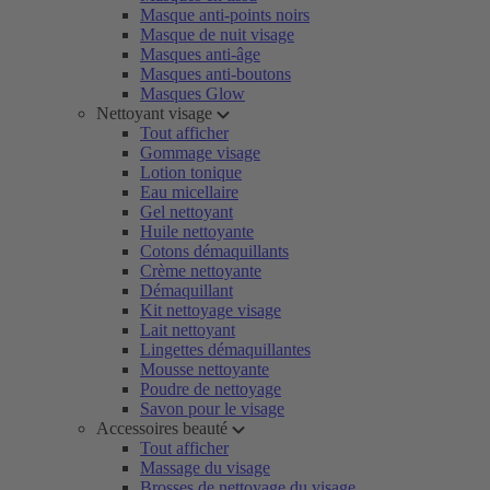
Masque anti-points noirs
Masque de nuit visage
Masques anti-âge
Masques anti-boutons
Masques Glow
Nettoyant visage
Tout afficher
Gommage visage
Lotion tonique
Eau micellaire
Gel nettoyant
Huile nettoyante
Cotons démaquillants
Crème nettoyante
Démaquillant
Kit nettoyage visage
Lait nettoyant
Lingettes démaquillantes
Mousse nettoyante
Poudre de nettoyage
Savon pour le visage
Accessoires beauté
Tout afficher
Massage du visage
Brosses de nettoyage du visage