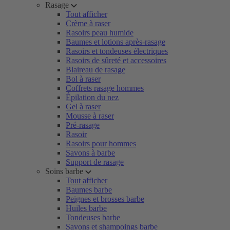
Rasage
Tout afficher
Crème à raser
Rasoirs peau humide
Baumes et lotions après-rasage
Rasoirs et tondeuses électriques
Rasoirs de sûreté et accessoires
Blaireau de rasage
Bol à raser
Coffrets rasage hommes
Épilation du nez
Gel à raser
Mousse à raser
Pré-rasage
Rasoir
Rasoirs pour hommes
Savons à barbe
Support de rasage
Soins barbe
Tout afficher
Baumes barbe
Peignes et brosses barbe
Huiles barbe
Tondeuses barbe
Savons et shampoings barbe