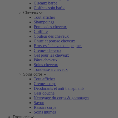
Ciseaux barbe
Coffrets soin barbe
Cheveux
Tout afficher
Shampoings
Pommades cheveux
Coiffure
Couleur des cheveux
Chute et pousse cheveux
Brosses à cheveux et peignes
Crèmes cheveux
Gel pour les cheveux
Pâtes cheveux
Soins cheveux
Tondeuse à cheveux
Soins corps
Tout afficher
Crèmes corps
Déodorants et anti-transpirants
Gels douche
Nettoyage du corps & gommages
Savon
Rasoirs corps
Soins intimes
Droguerie