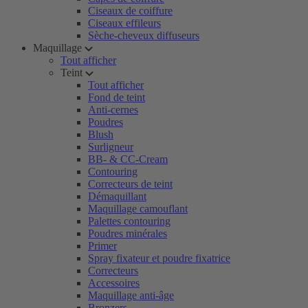
Ciseaux de coiffure
Ciseaux effileurs
Sèche-cheveux diffuseurs
Maquillage
Tout afficher
Teint
Tout afficher
Fond de teint
Anti-cernes
Poudres
Blush
Surligneur
BB- & CC-Cream
Contouring
Correcteurs de teint
Démaquillant
Maquillage camouflant
Palettes contouring
Poudres minérales
Primer
Spray fixateur et poudre fixatrice
Correcteurs
Accessoires
Maquillage anti-âge
Bronzers