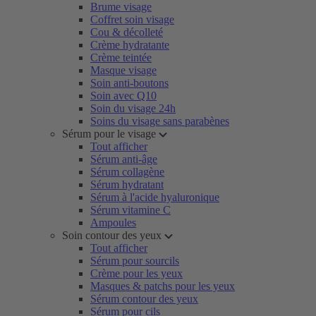
Brume visage
Coffret soin visage
Cou & décolleté
Crème hydratante
Crème teintée
Masque visage
Soin anti-boutons
Soin avec Q10
Soin du visage 24h
Soins du visage sans parabènes
Sérum pour le visage
Tout afficher
Sérum anti-âge
Sérum collagène
Sérum hydratant
Sérum à l'acide hyaluronique
Sérum vitamine C
Ampoules
Soin contour des yeux
Tout afficher
Sérum pour sourcils
Crème pour les yeux
Masques & patchs pour les yeux
Sérum contour des yeux
Sérum pour cils