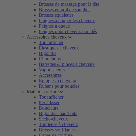
Brosses de massage pour la tête
Brosses en poil de sanglier
Brosses squelettes
Peignes à couper les cheveux
Peignes à queue
Peignes pour cheveux bouclés
Accessoires cheveux
Tout afficher
Élastiques à cheveux
Bigoudis
Chouchous
Barrettes & pinces à cheveux
Vaporisateurs
Accessoires
Épingles à cheveux
Rubans pour boucles
Matériel coiffure
Tout afficher
Fer à lisser
Boucleurs
Bigoudis chauffants
Sèche-cheveux
Tondeuse à cheveux
Brosses soufflantes
Capes de coiffure