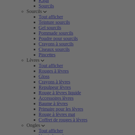
Kajal
Sourcils
Sourcils
Tout afficher
Teinture sourcils
Gel sourcils
Pommade sourcils
Poudre pour sourcils
Crayons à sourcils
Ciseaux sourcils
Pincettes
Lèvres
Tout afficher
Rouges à lèvres
Gloss
Crayons à lèvres
Repulpeur lèvres
Rouge à lèvres liquide
Accessoires lèvres
Baume à lèvres
Primaire pour les lèvres
Rouge à lèvres mat
Coffret de rouges à lèvres
Ongles
Tout afficher