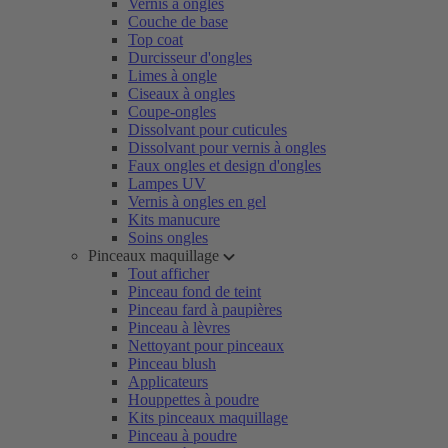
Vernis à ongles
Couche de base
Top coat
Durcisseur d'ongles
Limes à ongle
Ciseaux à ongles
Coupe-ongles
Dissolvant pour cuticules
Dissolvant pour vernis à ongles
Faux ongles et design d'ongles
Lampes UV
Vernis à ongles en gel
Kits manucure
Soins ongles
Pinceaux maquillage
Tout afficher
Pinceau fond de teint
Pinceau fard à paupières
Pinceau à lèvres
Nettoyant pour pinceaux
Pinceau blush
Applicateurs
Houppettes à poudre
Kits pinceaux maquillage
Pinceau à poudre