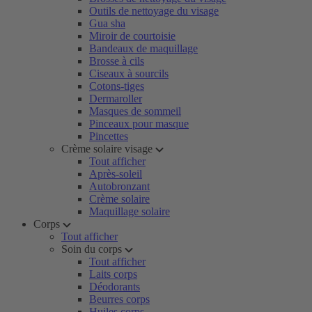
Outils de nettoyage du visage
Gua sha
Miroir de courtoisie
Bandeaux de maquillage
Brosse à cils
Ciseaux à sourcils
Cotons-tiges
Dermaroller
Masques de sommeil
Pinceaux pour masque
Pincettes
Crème solaire visage
Tout afficher
Après-soleil
Autobronzant
Crème solaire
Maquillage solaire
Corps
Tout afficher
Soin du corps
Tout afficher
Laits corps
Déodorants
Beurres corps
Huiles corps