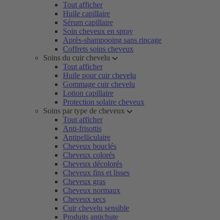
Tout afficher
Huile capillaire
Sérum capillaire
Soin cheveux en spray
Après-shampooing sans rinçage
Coffrets soins cheveux
Soins du cuir chevelu
Tout afficher
Huile pour cuir chevelu
Gommage cuir chevelu
Lotion capillaire
Protection solaire cheveux
Soins par type de cheveux
Tout afficher
Anti-frisottis
Antipelliculaire
Cheveux bouclés
Cheveux colorés
Cheveux décolorés
Cheveux fins et lisses
Cheveux gras
Cheveux normaux
Cheveux secs
Cuir chevelu sensible
Produits antichute