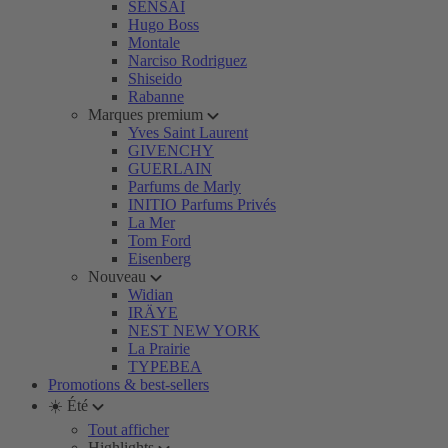
SENSAI
Hugo Boss
Montale
Narciso Rodriguez
Shiseido
Rabanne
Marques premium
Yves Saint Laurent
GIVENCHY
GUERLAIN
Parfums de Marly
INITIO Parfums Privés
La Mer
Tom Ford
Eisenberg
Nouveau
Widian
IRÄYE
NEST NEW YORK
La Prairie
TYPEBEA
Promotions & best-sellers
☀️ Été
Tout afficher
Highlights