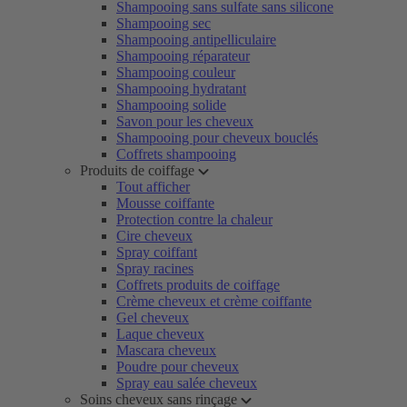
Shampooing sans sulfate sans silicone
Shampooing sec
Shampooing antipelliculaire
Shampooing réparateur
Shampooing couleur
Shampooing hydratant
Shampooing solide
Savon pour les cheveux
Shampooing pour cheveux bouclés
Coffrets shampooing
Produits de coiffage
Tout afficher
Mousse coiffante
Protection contre la chaleur
Cire cheveux
Spray coiffant
Spray racines
Coffrets produits de coiffage
Crème cheveux et crème coiffante
Gel cheveux
Laque cheveux
Mascara cheveux
Poudre pour cheveux
Spray eau salée cheveux
Soins cheveux sans rinçage