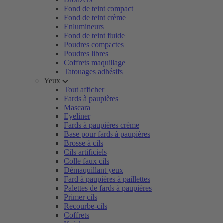
Fond de teint compact
Fond de teint crème
Enlumineurs
Fond de teint fluide
Poudres compactes
Poudres libres
Coffrets maquillage
Tatouages adhésifs
Yeux
Tout afficher
Fards à paupières
Mascara
Eyeliner
Fards à paupières crème
Base pour fards à paupières
Brosse à cils
Cils artificiels
Colle faux cils
Démaquillant yeux
Fard à paupières à paillettes
Palettes de fards à paupières
Primer cils
Recourbe-cils
Coffrets