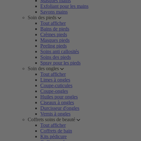
Masques mains
Exfoliant pour les mains
Savons mains
Soin des pieds
Tout afficher
Bains de pieds
Crèmes pieds
Masques pieds
Peeling pieds
Soins anti callosités
Soins des pieds
Spray pour les pieds
Soin des ongles
Tout afficher
Limes à ongles
Coupe-cuticules
Coupe-ongles
Huiles pour ongles
Ciseaux à ongles
Durcisseur d'ongles
Vernis à ongles
Coffrets soins de beauté
Tout afficher
Coffrets de bain
Kits pédicure