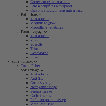
Correcteur résistant à l'eau
Fard à paupières waterproof
Crayons à sourcils résistants à l'eau
Points forts
Tout afficher
Maquillage glow
Maquillage végétalien
Format voyage
Tout afficher
Yeux
Sourcils
Teint
Accessoires
Lèvres
Soins hommes
Tout afficher
Soins visage
Tout afficher
Anti-âge
Crèmes visage
Nettoyants visage
Sérums visage
Coffrets soins
Exfoliant pour le visage
Masques visage