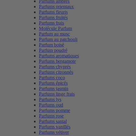
Parfums ambrés
Parfums orientaux
Parfums fleuris
Parfums fruités
Parfums frais
Molécule Parfum
Parfum au musc
Parfum au patchouli
Parfum boisé
Parfum poudré
Parfums aromatiques
Parfums bergamote
Parfums chyprés
Parfums citronnés
Parfums coco
Parfums épicés
Parfums jasmin
Parfums linge frais
Parfums lys
Parfums oud
Parfums pomme
Parfums rose
Parfums santal
Parfums vanillés
Parfums vétiver