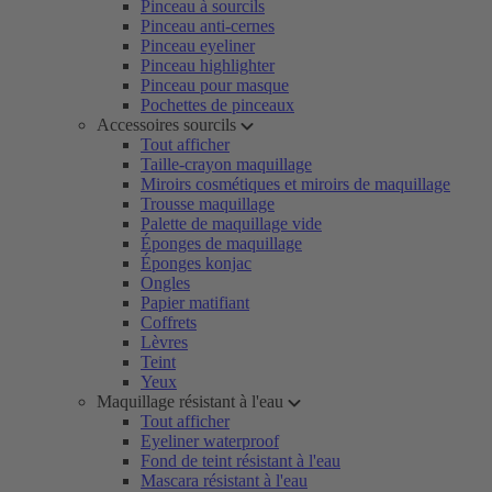
Pinceau à sourcils
Pinceau anti-cernes
Pinceau eyeliner
Pinceau highlighter
Pinceau pour masque
Pochettes de pinceaux
Accessoires sourcils
Tout afficher
Taille-crayon maquillage
Miroirs cosmétiques et miroirs de maquillage
Trousse maquillage
Palette de maquillage vide
Éponges de maquillage
Éponges konjac
Ongles
Papier matifiant
Coffrets
Lèvres
Teint
Yeux
Maquillage résistant à l'eau
Tout afficher
Eyeliner waterproof
Fond de teint résistant à l'eau
Mascara résistant à l'eau