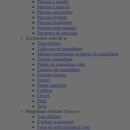
Pinceau à poudre
Pinceau à sourcils
Pinceau anti-cernes
Pinceau eyeliner
Pinceau highlighter
Pinceau pour masque
Pochettes de pinceaux
Accessoires sourcils
Tout afficher
Taille-crayon maquillage
Miroirs cosmétiques et miroirs de maquillage
Trousse maquillage
Palette de maquillage vide
Éponges de maquillage
Éponges konjac
Ongles
Papier matifiant
Coffrets
Lèvres
Teint
Yeux
Maquillage résistant à l'eau
Tout afficher
Eyeliner waterproof
Fond de teint résistant à l'eau