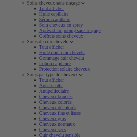
Soins cheveux sans rinçage
Tout afficher
Huile capillaire
Sérum capillaire
Soin cheveux en spray
Après-shampooing sans rinçage
Coffrets soins cheveux
Soins du cuir chevelu
Tout afficher
Huile pour cuir chevelu
Gommage cuir chevelu
Lotion capillaire
Protection solaire cheveux
Soins par type de cheveux
Tout afficher
Anti-frisottis
Antipelliculaire
Cheveux bouclés
Cheveux colorés
Cheveux décolorés
Cheveux fins et lisses
Cheveux gras
Cheveux normaux
Cheveux secs
Cuir chevelu sensible