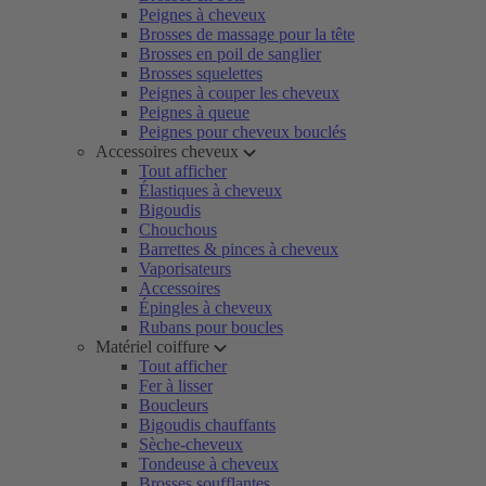
Peignes à cheveux
Brosses de massage pour la tête
Brosses en poil de sanglier
Brosses squelettes
Peignes à couper les cheveux
Peignes à queue
Peignes pour cheveux bouclés
Accessoires cheveux
Tout afficher
Élastiques à cheveux
Bigoudis
Chouchous
Barrettes & pinces à cheveux
Vaporisateurs
Accessoires
Épingles à cheveux
Rubans pour boucles
Matériel coiffure
Tout afficher
Fer à lisser
Boucleurs
Bigoudis chauffants
Sèche-cheveux
Tondeuse à cheveux
Brosses soufflantes