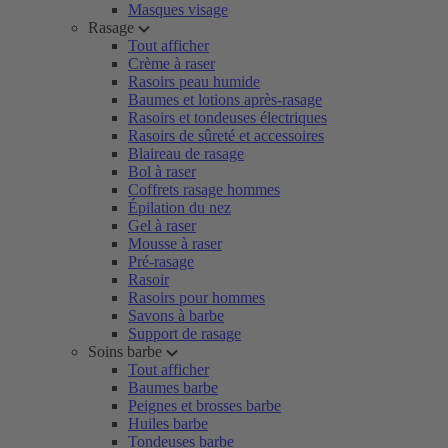
Masques visage
Rasage
Tout afficher
Crème à raser
Rasoirs peau humide
Baumes et lotions après-rasage
Rasoirs et tondeuses électriques
Rasoirs de sûreté et accessoires
Blaireau de rasage
Bol à raser
Coffrets rasage hommes
Épilation du nez
Gel à raser
Mousse à raser
Pré-rasage
Rasoir
Rasoirs pour hommes
Savons à barbe
Support de rasage
Soins barbe
Tout afficher
Baumes barbe
Peignes et brosses barbe
Huiles barbe
Tondeuses barbe