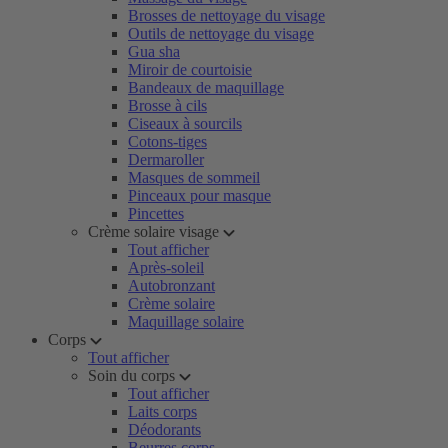
Brosses de nettoyage du visage
Outils de nettoyage du visage
Gua sha
Miroir de courtoisie
Bandeaux de maquillage
Brosse à cils
Ciseaux à sourcils
Cotons-tiges
Dermaroller
Masques de sommeil
Pinceaux pour masque
Pincettes
Crème solaire visage
Tout afficher
Après-soleil
Autobronzant
Crème solaire
Maquillage solaire
Corps
Tout afficher
Soin du corps
Tout afficher
Laits corps
Déodorants
Beurres corps