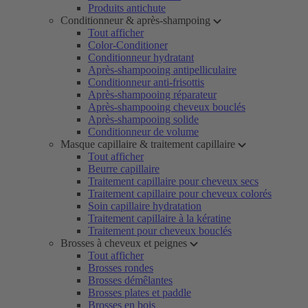
Produits antichute
Conditionneur & après-shampoing
Tout afficher
Color-Conditioner
Conditionneur hydratant
Après-shampooing antipelliculaire
Conditionneur anti-frisottis
Après-shampooing réparateur
Après-shampooing cheveux bouclés
Après-shampooing solide
Conditionneur de volume
Masque capillaire & traitement capillaire
Tout afficher
Beurre capillaire
Traitement capillaire pour cheveux secs
Traitement capillaire pour cheveux colorés
Soin capillaire hydratation
Traitement capillaire à la kératine
Traitement pour cheveux bouclés
Brosses à cheveux et peignes
Tout afficher
Brosses rondes
Brosses démêlantes
Brosses plates et paddle
Brosses en bois