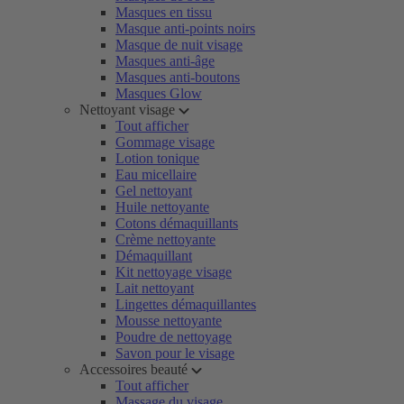
Masques en tissu
Masque anti-points noirs
Masque de nuit visage
Masques anti-âge
Masques anti-boutons
Masques Glow
Nettoyant visage
Tout afficher
Gommage visage
Lotion tonique
Eau micellaire
Gel nettoyant
Huile nettoyante
Cotons démaquillants
Crème nettoyante
Démaquillant
Kit nettoyage visage
Lait nettoyant
Lingettes démaquillantes
Mousse nettoyante
Poudre de nettoyage
Savon pour le visage
Accessoires beauté
Tout afficher
Massage du visage