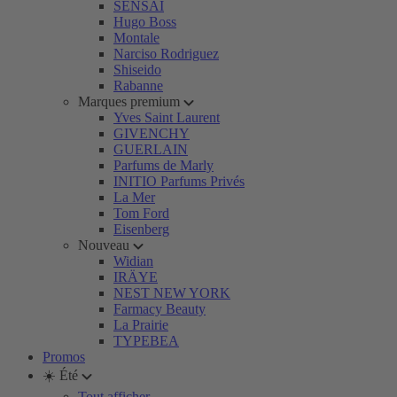
SENSAI
Hugo Boss
Montale
Narciso Rodriguez
Shiseido
Rabanne
Marques premium
Yves Saint Laurent
GIVENCHY
GUERLAIN
Parfums de Marly
INITIO Parfums Privés
La Mer
Tom Ford
Eisenberg
Nouveau
Widian
IRÄYE
NEST NEW YORK
Farmacy Beauty
La Prairie
TYPEBEA
Promos
☀️ Été
Tout afficher