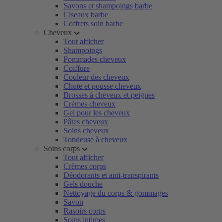
Savons et shampoings barbe
Ciseaux barbe
Coffrets soin barbe
Cheveux
Tout afficher
Shampoings
Pommades cheveux
Coiffure
Couleur des cheveux
Chute et pousse cheveux
Brosses à cheveux et peignes
Crèmes cheveux
Gel pour les cheveux
Pâtes cheveux
Soins cheveux
Tondeuse à cheveux
Soins corps
Tout afficher
Crèmes corps
Déodorants et anti-transpirants
Gels douche
Nettoyage du corps & gommages
Savon
Rasoirs corps
Soins intimes