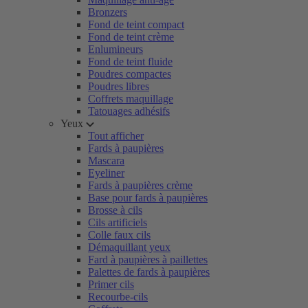
Bronzers
Fond de teint compact
Fond de teint crème
Enlumineurs
Fond de teint fluide
Poudres compactes
Poudres libres
Coffrets maquillage
Tatouages adhésifs
Yeux
Tout afficher
Fards à paupières
Mascara
Eyeliner
Fards à paupières crème
Base pour fards à paupières
Brosse à cils
Cils artificiels
Colle faux cils
Démaquillant yeux
Fard à paupières à paillettes
Palettes de fards à paupières
Primer cils
Recourbe-cils