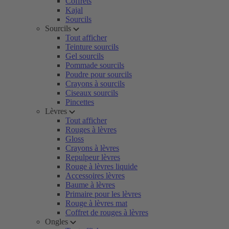
Coffrets
Kajal
Sourcils
Sourcils
Tout afficher
Teinture sourcils
Gel sourcils
Pommade sourcils
Poudre pour sourcils
Crayons à sourcils
Ciseaux sourcils
Pincettes
Lèvres
Tout afficher
Rouges à lèvres
Gloss
Crayons à lèvres
Repulpeur lèvres
Rouge à lèvres liquide
Accessoires lèvres
Baume à lèvres
Primaire pour les lèvres
Rouge à lèvres mat
Coffret de rouges à lèvres
Ongles