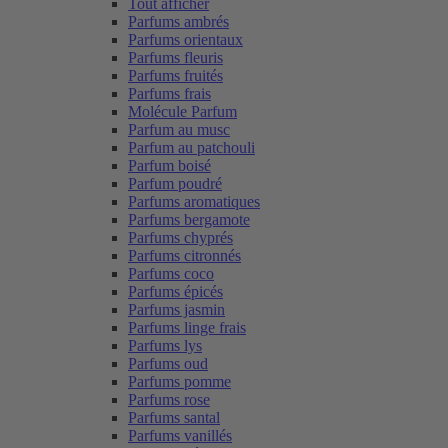
Tout afficher
Parfums ambrés
Parfums orientaux
Parfums fleuris
Parfums fruités
Parfums frais
Molécule Parfum
Parfum au musc
Parfum au patchouli
Parfum boisé
Parfum poudré
Parfums aromatiques
Parfums bergamote
Parfums chyprés
Parfums citronnés
Parfums coco
Parfums épicés
Parfums jasmin
Parfums linge frais
Parfums lys
Parfums oud
Parfums pomme
Parfums rose
Parfums santal
Parfums vanillés