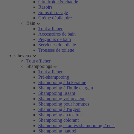
Cire froide & chaude
Rasoirs
Soins du rasage
Crème dépilatoire
Bain
Tout afficher
Accessoires de bain
Peignoirs de bain
Serviettes de toilette
Trousses de toilette
Cheveux
Tout afficher
Shampooings
Tout afficher
Pré-shampooing
Shampooing à la kératine
Shampooing à l'huile d'argan
Shampooing lissant
Shampooing volumateur
Shampooing pour hommes
Shampooing à l'argent
Shampooing au tea tree
Shampooing colorant
Shampooing et après-shampooing 2 en 1
Shampooing naturel