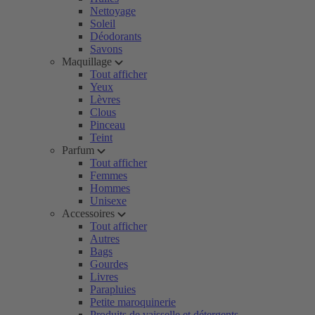
Nettoyage
Soleil
Déodorants
Savons
Maquillage
Tout afficher
Yeux
Lèvres
Clous
Pinceau
Teint
Parfum
Tout afficher
Femmes
Hommes
Unisexe
Accessoires
Tout afficher
Autres
Bags
Gourdes
Livres
Parapluies
Petite maroquinerie
Produits de vaisselle et détergents