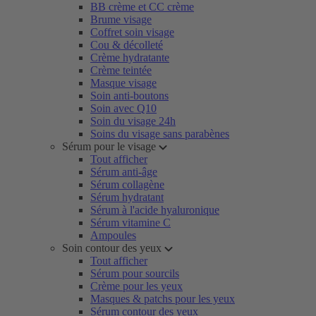
BB crème et CC crème
Brume visage
Coffret soin visage
Cou & décolleté
Crème hydratante
Crème teintée
Masque visage
Soin anti-boutons
Soin avec Q10
Soin du visage 24h
Soins du visage sans parabènes
Sérum pour le visage
Tout afficher
Sérum anti-âge
Sérum collagène
Sérum hydratant
Sérum à l'acide hyaluronique
Sérum vitamine C
Ampoules
Soin contour des yeux
Tout afficher
Sérum pour sourcils
Crème pour les yeux
Masques & patchs pour les yeux
Sérum contour des yeux