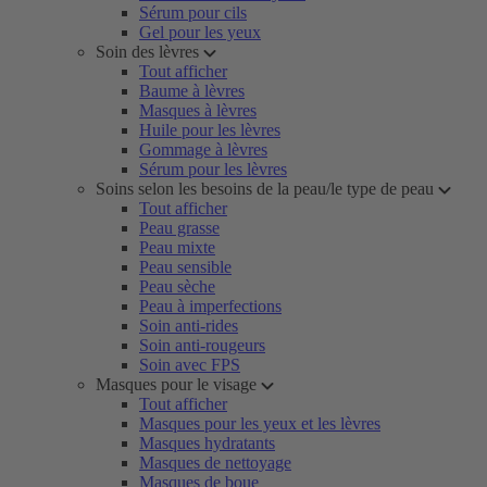
Sérum pour cils
Gel pour les yeux
Soin des lèvres
Tout afficher
Baume à lèvres
Masques à lèvres
Huile pour les lèvres
Gommage à lèvres
Sérum pour les lèvres
Soins selon les besoins de la peau/le type de peau
Tout afficher
Peau grasse
Peau mixte
Peau sensible
Peau sèche
Peau à imperfections
Soin anti-rides
Soin anti-rougeurs
Soin avec FPS
Masques pour le visage
Tout afficher
Masques pour les yeux et les lèvres
Masques hydratants
Masques de nettoyage
Masques de boue