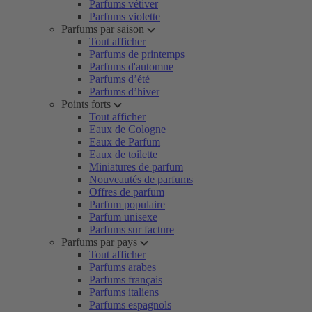
Parfums vétiver
Parfums violette
Parfums par saison
Tout afficher
Parfums de printemps
Parfums d'automne
Parfums d’été
Parfums d’hiver
Points forts
Tout afficher
Eaux de Cologne
Eaux de Parfum
Eaux de toilette
Miniatures de parfum
Nouveautés de parfums
Offres de parfum
Parfum populaire
Parfum unisexe
Parfums sur facture
Parfums par pays
Tout afficher
Parfums arabes
Parfums français
Parfums italiens
Parfums espagnols