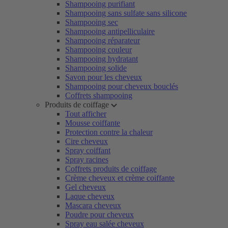
Shampooing purifiant
Shampooing sans sulfate sans silicone
Shampooing sec
Shampooing antipelliculaire
Shampooing réparateur
Shampooing couleur
Shampooing hydratant
Shampooing solide
Savon pour les cheveux
Shampooing pour cheveux bouclés
Coffrets shampooing
Produits de coiffage
Tout afficher
Mousse coiffante
Protection contre la chaleur
Cire cheveux
Spray coiffant
Spray racines
Coffrets produits de coiffage
Crème cheveux et crème coiffante
Gel cheveux
Laque cheveux
Mascara cheveux
Poudre pour cheveux
Spray eau salée cheveux