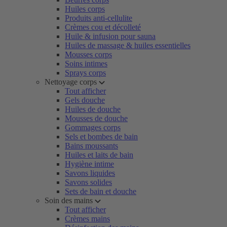
Huiles corps
Produits anti-cellulite
Crèmes cou et décolleté
Huile & infusion pour sauna
Huiles de massage & huiles essentielles
Mousses corps
Soins intimes
Sprays corps
Nettoyage corps
Tout afficher
Gels douche
Huiles de douche
Mousses de douche
Gommages corps
Sels et bombes de bain
Bains moussants
Huiles et laits de bain
Hygiène intime
Savons liquides
Savons solides
Sets de bain et douche
Soin des mains
Tout afficher
Crèmes mains