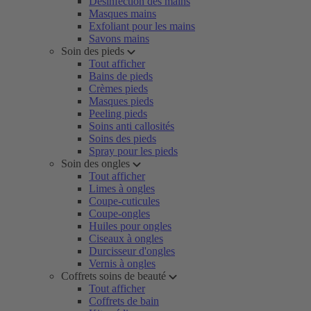
Désinfection des mains
Masques mains
Exfoliant pour les mains
Savons mains
Soin des pieds
Tout afficher
Bains de pieds
Crèmes pieds
Masques pieds
Peeling pieds
Soins anti callosités
Soins des pieds
Spray pour les pieds
Soin des ongles
Tout afficher
Limes à ongles
Coupe-cuticules
Coupe-ongles
Huiles pour ongles
Ciseaux à ongles
Durcisseur d'ongles
Vernis à ongles
Coffrets soins de beauté
Tout afficher
Coffrets de bain