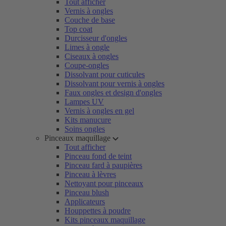
Tout afficher
Vernis à ongles
Couche de base
Top coat
Durcisseur d'ongles
Limes à ongle
Ciseaux à ongles
Coupe-ongles
Dissolvant pour cuticules
Dissolvant pour vernis à ongles
Faux ongles et design d'ongles
Lampes UV
Vernis à ongles en gel
Kits manucure
Soins ongles
Pinceaux maquillage
Tout afficher
Pinceau fond de teint
Pinceau fard à paupières
Pinceau à lèvres
Nettoyant pour pinceaux
Pinceau blush
Applicateurs
Houppettes à poudre
Kits pinceaux maquillage