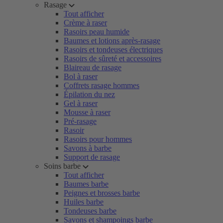
Rasage
Tout afficher
Crème à raser
Rasoirs peau humide
Baumes et lotions après-rasage
Rasoirs et tondeuses électriques
Rasoirs de sûreté et accessoires
Blaireau de rasage
Bol à raser
Coffrets rasage hommes
Épilation du nez
Gel à raser
Mousse à raser
Pré-rasage
Rasoir
Rasoirs pour hommes
Savons à barbe
Support de rasage
Soins barbe
Tout afficher
Baumes barbe
Peignes et brosses barbe
Huiles barbe
Tondeuses barbe
Savons et shampoings barbe