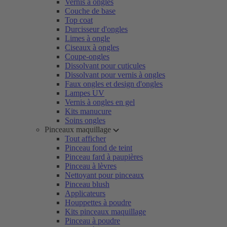
Vernis à ongles
Couche de base
Top coat
Durcisseur d'ongles
Limes à ongle
Ciseaux à ongles
Coupe-ongles
Dissolvant pour cuticules
Dissolvant pour vernis à ongles
Faux ongles et design d'ongles
Lampes UV
Vernis à ongles en gel
Kits manucure
Soins ongles
Pinceaux maquillage
Tout afficher
Pinceau fond de teint
Pinceau fard à paupières
Pinceau à lèvres
Nettoyant pour pinceaux
Pinceau blush
Applicateurs
Houppettes à poudre
Kits pinceaux maquillage
Pinceau à poudre