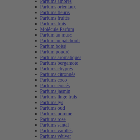
Parfums ambrés
Parfums orientaux
Parfums fleuris
Parfums fruités
Parfums frais
Molécule Parfum
Parfum au musc
Parfum au patchouli
Parfum boisé
Parfum poudré
Parfums aromatiques
Parfums bergamote
Parfums chyprés
Parfums citronnés
Parfums coco
Parfums épicés
Parfums jasmin
Parfums linge frais
Parfums lys
Parfums oud
Parfums pomme
Parfums rose
Parfums santal
Parfums vanillés
Parfums vétiver