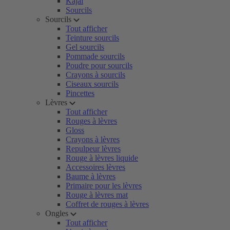
Kajal
Sourcils
Sourcils
Tout afficher
Teinture sourcils
Gel sourcils
Pommade sourcils
Poudre pour sourcils
Crayons à sourcils
Ciseaux sourcils
Pincettes
Lèvres
Tout afficher
Rouges à lèvres
Gloss
Crayons à lèvres
Repulpeur lèvres
Rouge à lèvres liquide
Accessoires lèvres
Baume à lèvres
Primaire pour les lèvres
Rouge à lèvres mat
Coffret de rouges à lèvres
Ongles
Tout afficher