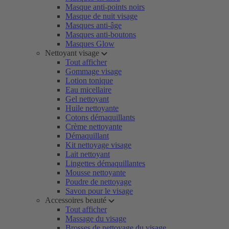
Masque anti-points noirs
Masque de nuit visage
Masques anti-âge
Masques anti-boutons
Masques Glow
Nettoyant visage
Tout afficher
Gommage visage
Lotion tonique
Eau micellaire
Gel nettoyant
Huile nettoyante
Cotons démaquillants
Crème nettoyante
Démaquillant
Kit nettoyage visage
Lait nettoyant
Lingettes démaquillantes
Mousse nettoyante
Poudre de nettoyage
Savon pour le visage
Accessoires beauté
Tout afficher
Massage du visage
Brosses de nettoyage du visage