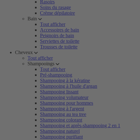
Rasoirs
Soins du rasage
Crème dépilatoire
Bain
Tout afficher
Accessoires de bain
Peignoirs de bain
Serviettes de toilette
Trousses de toilette
Cheveux
Tout afficher
Shampooings
Tout afficher
Pré-shampooing
Shampooing à la kératine
Shampooing à l'huile d'argan
Shampooing lissant
Shampooing volumateur
Shampooing pour hommes
Shampooing à l'argent
Shampooing au tea tree
Shampooing colorant
Shampooing et après-shampooing 2 en 1
Shampooing naturel
Shampooing purifiant