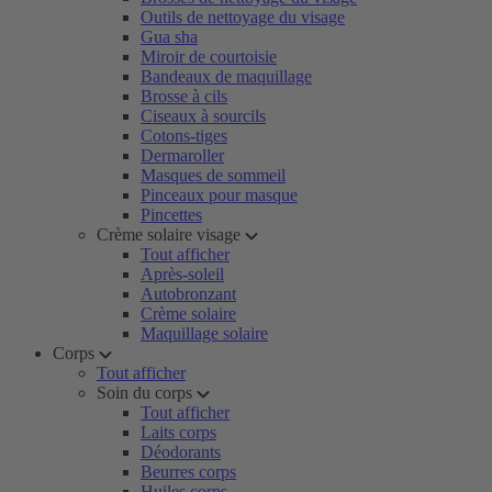
Outils de nettoyage du visage
Gua sha
Miroir de courtoisie
Bandeaux de maquillage
Brosse à cils
Ciseaux à sourcils
Cotons-tiges
Dermaroller
Masques de sommeil
Pinceaux pour masque
Pincettes
Crème solaire visage
Tout afficher
Après-soleil
Autobronzant
Crème solaire
Maquillage solaire
Corps
Tout afficher
Soin du corps
Tout afficher
Laits corps
Déodorants
Beurres corps
Huiles corps