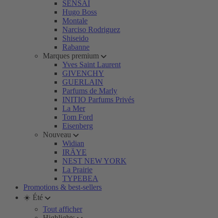
SENSAI
Hugo Boss
Montale
Narciso Rodriguez
Shiseido
Rabanne
Marques premium
Yves Saint Laurent
GIVENCHY
GUERLAIN
Parfums de Marly
INITIO Parfums Privés
La Mer
Tom Ford
Eisenberg
Nouveau
Widian
IRÄYE
NEST NEW YORK
La Prairie
TYPEBEA
Promotions & best-sellers
☀️ Été
Tout afficher
Highlights