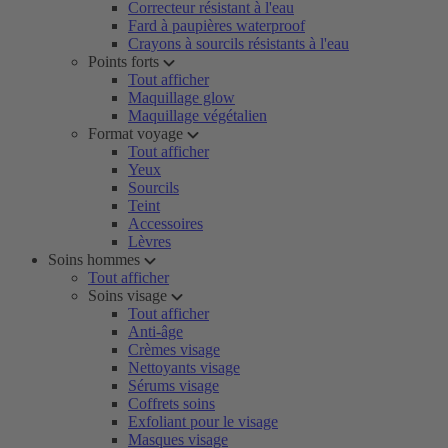
Correcteur résistant à l'eau
Fard à paupières waterproof
Crayons à sourcils résistants à l'eau
Points forts
Tout afficher
Maquillage glow
Maquillage végétalien
Format voyage
Tout afficher
Yeux
Sourcils
Teint
Accessoires
Lèvres
Soins hommes
Tout afficher
Soins visage
Tout afficher
Anti-âge
Crèmes visage
Nettoyants visage
Sérums visage
Coffrets soins
Exfoliant pour le visage
Masques visage