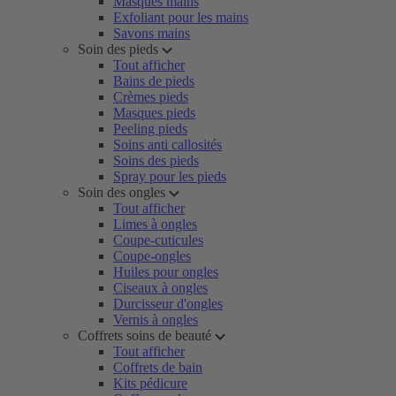
Masques mains
Exfoliant pour les mains
Savons mains
Soin des pieds
Tout afficher
Bains de pieds
Crèmes pieds
Masques pieds
Peeling pieds
Soins anti callosités
Soins des pieds
Spray pour les pieds
Soin des ongles
Tout afficher
Limes à ongles
Coupe-cuticules
Coupe-ongles
Huiles pour ongles
Ciseaux à ongles
Durcisseur d'ongles
Vernis à ongles
Coffrets soins de beauté
Tout afficher
Coffrets de bain
Kits pédicure