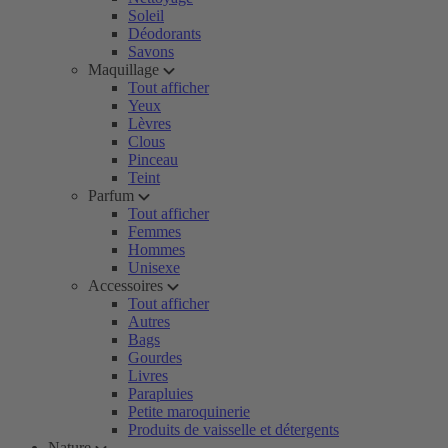
Soleil
Déodorants
Savons
Maquillage
Tout afficher
Yeux
Lèvres
Clous
Pinceau
Teint
Parfum
Tout afficher
Femmes
Hommes
Unisexe
Accessoires
Tout afficher
Autres
Bags
Gourdes
Livres
Parapluies
Petite maroquinerie
Produits de vaisselle et détergents
Nature