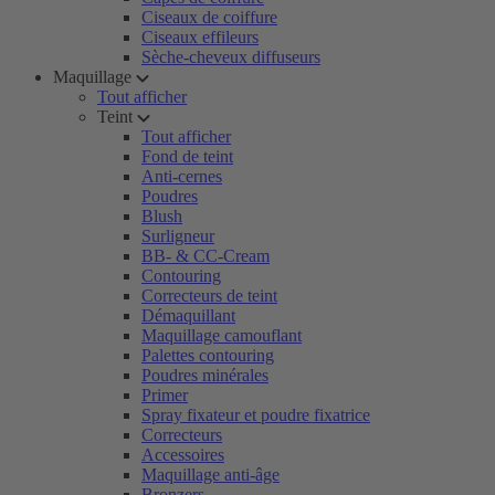
Ciseaux de coiffure
Ciseaux effileurs
Sèche-cheveux diffuseurs
Maquillage
Tout afficher
Teint
Tout afficher
Fond de teint
Anti-cernes
Poudres
Blush
Surligneur
BB- & CC-Cream
Contouring
Correcteurs de teint
Démaquillant
Maquillage camouflant
Palettes contouring
Poudres minérales
Primer
Spray fixateur et poudre fixatrice
Correcteurs
Accessoires
Maquillage anti-âge
Bronzers