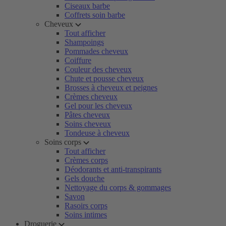
Ciseaux barbe
Coffrets soin barbe
Cheveux
Tout afficher
Shampoings
Pommades cheveux
Coiffure
Couleur des cheveux
Chute et pousse cheveux
Brosses à cheveux et peignes
Crèmes cheveux
Gel pour les cheveux
Pâtes cheveux
Soins cheveux
Tondeuse à cheveux
Soins corps
Tout afficher
Crèmes corps
Déodorants et anti-transpirants
Gels douche
Nettoyage du corps & gommages
Savon
Rasoirs corps
Soins intimes
Droguerie