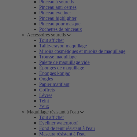
Pinceau à sourcils
Pinceau anti-cernes
Pinceau eyeliner
Pinceau highlighter
Pinceau pour masque
Pochettes de pinceaux
Accessoires sourcils
Tout afficher
Taille-crayon maquillage
Miroirs cosmétiques et miroirs de maquillage
Trousse maquillage
Palette de maquillage vide
Éponges de maquillage
Éponges konjac
Ongles
Papier matifiant
Coffrets
Lèvres
Teint
Yeux
Maquillage résistant à l'eau
Tout afficher
Eyeliner waterproof
Fond de teint résistant à l'eau
Mascara résistant à l'eau