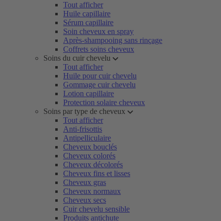
Tout afficher
Huile capillaire
Sérum capillaire
Soin cheveux en spray
Après-shampooing sans rinçage
Coffrets soins cheveux
Soins du cuir chevelu
Tout afficher
Huile pour cuir chevelu
Gommage cuir chevelu
Lotion capillaire
Protection solaire cheveux
Soins par type de cheveux
Tout afficher
Anti-frisottis
Antipelliculaire
Cheveux bouclés
Cheveux colorés
Cheveux décolorés
Cheveux fins et lisses
Cheveux gras
Cheveux normaux
Cheveux secs
Cuir chevelu sensible
Produits antichute