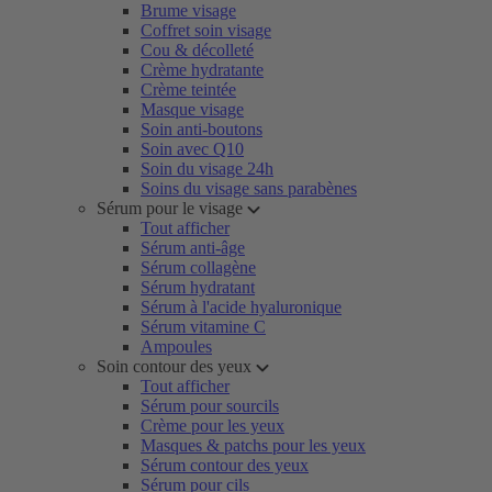
Brume visage
Coffret soin visage
Cou & décolleté
Crème hydratante
Crème teintée
Masque visage
Soin anti-boutons
Soin avec Q10
Soin du visage 24h
Soins du visage sans parabènes
Sérum pour le visage
Tout afficher
Sérum anti-âge
Sérum collagène
Sérum hydratant
Sérum à l'acide hyaluronique
Sérum vitamine C
Ampoules
Soin contour des yeux
Tout afficher
Sérum pour sourcils
Crème pour les yeux
Masques & patchs pour les yeux
Sérum contour des yeux
Sérum pour cils