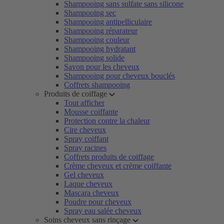
Shampooing sans sulfate sans silicone
Shampooing sec
Shampooing antipelliculaire
Shampooing réparateur
Shampooing couleur
Shampooing hydratant
Shampooing solide
Savon pour les cheveux
Shampooing pour cheveux bouclés
Coffrets shampooing
Produits de coiffage
Tout afficher
Mousse coiffante
Protection contre la chaleur
Cire cheveux
Spray coiffant
Spray racines
Coffrets produits de coiffage
Crème cheveux et crème coiffante
Gel cheveux
Laque cheveux
Mascara cheveux
Poudre pour cheveux
Spray eau salée cheveux
Soins cheveux sans rinçage