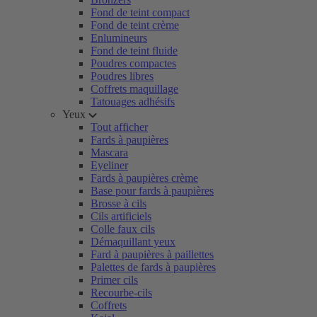
Fond de teint compact
Fond de teint crème
Enlumineurs
Fond de teint fluide
Poudres compactes
Poudres libres
Coffrets maquillage
Tatouages adhésifs
Yeux
Tout afficher
Fards à paupières
Mascara
Eyeliner
Fards à paupières crème
Base pour fards à paupières
Brosse à cils
Cils artificiels
Colle faux cils
Démaquillant yeux
Fard à paupières à paillettes
Palettes de fards à paupières
Primer cils
Recourbe-cils
Coffrets