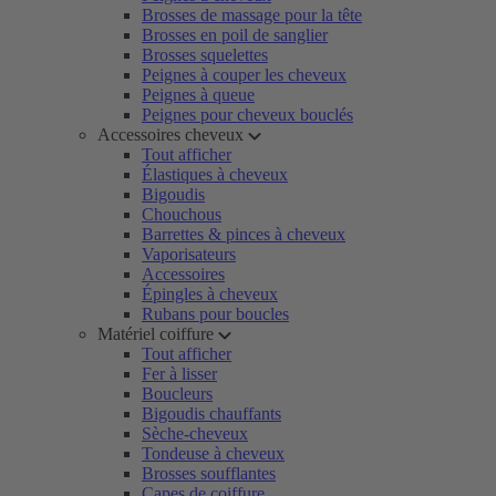
Brosses de massage pour la tête
Brosses en poil de sanglier
Brosses squelettes
Peignes à couper les cheveux
Peignes à queue
Peignes pour cheveux bouclés
Accessoires cheveux
Tout afficher
Élastiques à cheveux
Bigoudis
Chouchous
Barrettes & pinces à cheveux
Vaporisateurs
Accessoires
Épingles à cheveux
Rubans pour boucles
Matériel coiffure
Tout afficher
Fer à lisser
Boucleurs
Bigoudis chauffants
Sèche-cheveux
Tondeuse à cheveux
Brosses soufflantes
Capes de coiffure