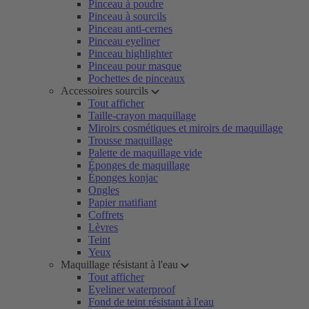
Pinceau à poudre
Pinceau à sourcils
Pinceau anti-cernes
Pinceau eyeliner
Pinceau highlighter
Pinceau pour masque
Pochettes de pinceaux
Accessoires sourcils
Tout afficher
Taille-crayon maquillage
Miroirs cosmétiques et miroirs de maquillage
Trousse maquillage
Palette de maquillage vide
Éponges de maquillage
Éponges konjac
Ongles
Papier matifiant
Coffrets
Lèvres
Teint
Yeux
Maquillage résistant à l'eau
Tout afficher
Eyeliner waterproof
Fond de teint résistant à l'eau