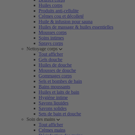
Huiles corps
Produits anti-cellulite
Crèmes cou et décolleté
Huile & infusion pour sauna
Huiles de massage & huiles essentielles
Mousses corps
Soins intimes
Sprays corps
Nettoyage corps
Tout afficher
Gels douche
Huiles de douche
Mousses de douche
Gommages corps
Sels et bombes de bain
Bains moussants
Huiles et laits de bain
Hygiène intime
Savons liquides
Savons solides
Sets de bain et douche
Soin des mains
Tout afficher
Crèmes mains