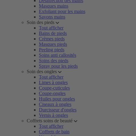
Désinfection des mains
Masques mains
Exfoliant pour les mains
Savons mains
Soin des pieds
Tout afficher
Bains de pieds
Crèmes pieds
Masques pieds
Peeling pieds
Soins anti callosités
Soins des pieds
Spray pour les pieds
Soin des ongles
Tout afficher
Limes à ongles
Coupe-cuticules
Coupe-ongles
Huiles pour ongles
Ciseaux à ongles
Durcisseur d'ongles
Vernis à ongles
Coffrets soins de beauté
Tout afficher
Coffrets de bain