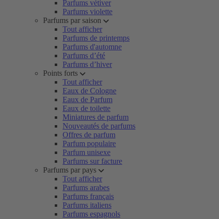
Parfums vétiver
Parfums violette
Parfums par saison
Tout afficher
Parfums de printemps
Parfums d'automne
Parfums d’été
Parfums d’hiver
Points forts
Tout afficher
Eaux de Cologne
Eaux de Parfum
Eaux de toilette
Miniatures de parfum
Nouveautés de parfums
Offres de parfum
Parfum populaire
Parfum unisexe
Parfums sur facture
Parfums par pays
Tout afficher
Parfums arabes
Parfums français
Parfums italiens
Parfums espagnols