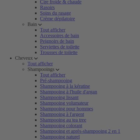
Cire froide & chaude
Rasoirs
Soins du rasage
Crème dépilatoire
Bain
Tout afficher
Accessoires de bain
Peignoirs de bain
Serviettes de toilette
Trousses de toilette
Cheveux
Tout afficher
Shampooings
Tout afficher
Pré-shampooing
Shampooing à la kératine
Shampooing à l'huile d'argan
Shampooing lissant
Shampooing volumateur
Shampooing pour hommes
Shampooing à l'argent
Shampooing au tea tree
Shampooing colorant
Shampooing et après-shampooing 2 en 1
Shampooing naturel