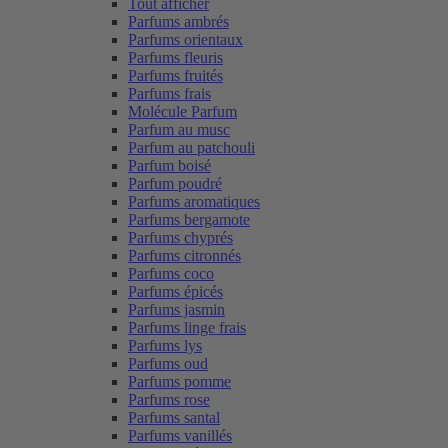
Tout afficher
Parfums ambrés
Parfums orientaux
Parfums fleuris
Parfums fruités
Parfums frais
Molécule Parfum
Parfum au musc
Parfum au patchouli
Parfum boisé
Parfum poudré
Parfums aromatiques
Parfums bergamote
Parfums chyprés
Parfums citronnés
Parfums coco
Parfums épicés
Parfums jasmin
Parfums linge frais
Parfums lys
Parfums oud
Parfums pomme
Parfums rose
Parfums santal
Parfums vanillés