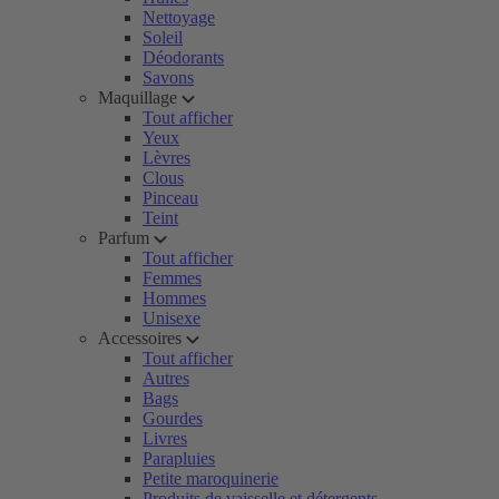
Nettoyage
Soleil
Déodorants
Savons
Maquillage
Tout afficher
Yeux
Lèvres
Clous
Pinceau
Teint
Parfum
Tout afficher
Femmes
Hommes
Unisexe
Accessoires
Tout afficher
Autres
Bags
Gourdes
Livres
Parapluies
Petite maroquinerie
Produits de vaisselle et détergents