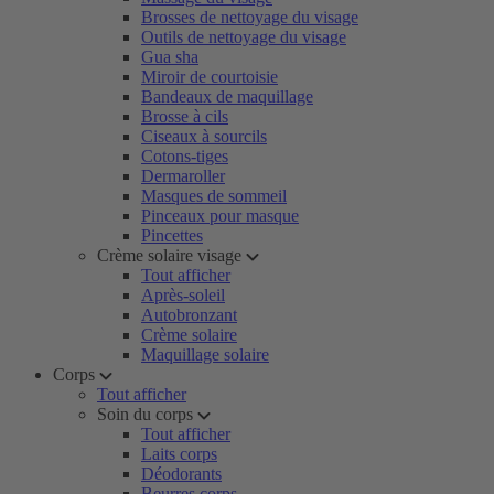
Brosses de nettoyage du visage
Outils de nettoyage du visage
Gua sha
Miroir de courtoisie
Bandeaux de maquillage
Brosse à cils
Ciseaux à sourcils
Cotons-tiges
Dermaroller
Masques de sommeil
Pinceaux pour masque
Pincettes
Crème solaire visage
Tout afficher
Après-soleil
Autobronzant
Crème solaire
Maquillage solaire
Corps
Tout afficher
Soin du corps
Tout afficher
Laits corps
Déodorants
Beurres corps