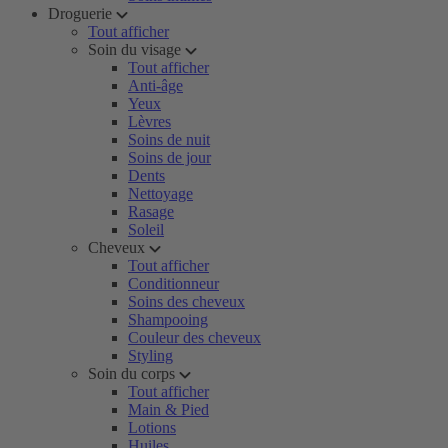
Droguerie
Tout afficher
Soin du visage
Tout afficher
Anti-âge
Yeux
Lèvres
Soins de nuit
Soins de jour
Dents
Nettoyage
Rasage
Soleil
Cheveux
Tout afficher
Conditionneur
Soins des cheveux
Shampooing
Couleur des cheveux
Styling
Soin du corps
Tout afficher
Main & Pied
Lotions
Huiles