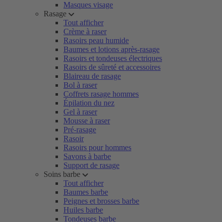
Masques visage
Rasage
Tout afficher
Crème à raser
Rasoirs peau humide
Baumes et lotions après-rasage
Rasoirs et tondeuses électriques
Rasoirs de sûreté et accessoires
Blaireau de rasage
Bol à raser
Coffrets rasage hommes
Épilation du nez
Gel à raser
Mousse à raser
Pré-rasage
Rasoir
Rasoirs pour hommes
Savons à barbe
Support de rasage
Soins barbe
Tout afficher
Baumes barbe
Peignes et brosses barbe
Huiles barbe
Tondeuses barbe