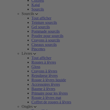
Coffrets
Kajal
Sourcils
Sourcils
Tout afficher
Teinture sourcils
Gel sourcils
Pommade sourcils
Poudre pour sourcils
Crayons à sourcils
Ciseaux sourcils
Pincettes
Lèvres
Tout afficher
Rouges à lèvres
Gloss
Crayons à lèvres
Repulpeur lèvres
Rouge à lèvres liquide
Accessoires lèvres
Baume à lèvres
Primaire pour les lèvres
Rouge à lèvres mat
Coffret de rouges à lèvres
Ongles