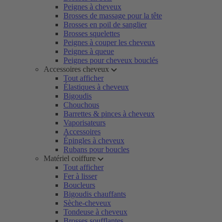
Peignes à cheveux
Brosses de massage pour la tête
Brosses en poil de sanglier
Brosses squelettes
Peignes à couper les cheveux
Peignes à queue
Peignes pour cheveux bouclés
Accessoires cheveux
Tout afficher
Élastiques à cheveux
Bigoudis
Chouchous
Barrettes & pinces à cheveux
Vaporisateurs
Accessoires
Épingles à cheveux
Rubans pour boucles
Matériel coiffure
Tout afficher
Fer à lisser
Boucleurs
Bigoudis chauffants
Sèche-cheveux
Tondeuse à cheveux
Brosses soufflantes