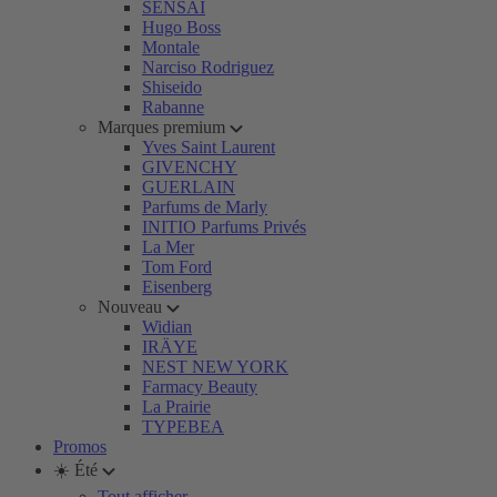
SENSAI
Hugo Boss
Montale
Narciso Rodriguez
Shiseido
Rabanne
Marques premium
Yves Saint Laurent
GIVENCHY
GUERLAIN
Parfums de Marly
INITIO Parfums Privés
La Mer
Tom Ford
Eisenberg
Nouveau
Widian
IRÄYE
NEST NEW YORK
Farmacy Beauty
La Prairie
TYPEBEA
Promos
☀️ Été
Tout afficher