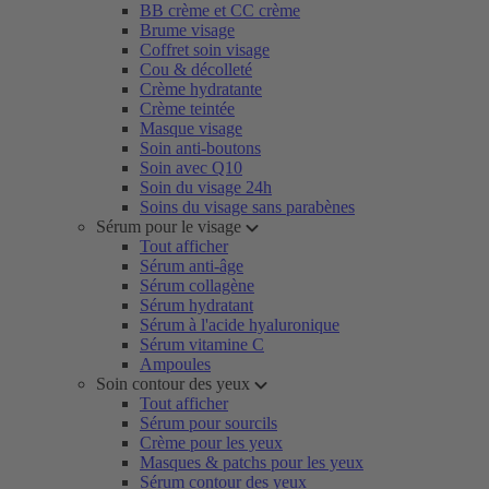
BB crème et CC crème
Brume visage
Coffret soin visage
Cou & décolleté
Crème hydratante
Crème teintée
Masque visage
Soin anti-boutons
Soin avec Q10
Soin du visage 24h
Soins du visage sans parabènes
Sérum pour le visage
Tout afficher
Sérum anti-âge
Sérum collagène
Sérum hydratant
Sérum à l'acide hyaluronique
Sérum vitamine C
Ampoules
Soin contour des yeux
Tout afficher
Sérum pour sourcils
Crème pour les yeux
Masques & patchs pour les yeux
Sérum contour des yeux