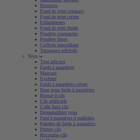
Bronzers
Fond de teint compact
Fond de teint crème
Enlumineurs
Fond de teint fluide
Poudres compactes
Poudres libres
Coffrets maquillage
Tatouages adhésifs
Yeux
Tout afficher
Fards à paupières
Mascara
Eyeliner
Fards à paupières crème
Base pour fards à paupières
Brosse à cils
Cils artificiels
Colle faux cils
Démaquillant yeux
Fard à paupières à paillettes
Palettes de fards à paupières
Primer cils
Recourbe-cils