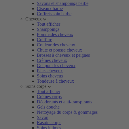
Savons et shampoings barbe
Ciseaux barbe
Coffrets soin barbe
Cheveux
Tout afficher
Shampoings
Pommades cheveux
Coiffure
Couleur des cheveux
Chute et pousse cheveux
Brosses à cheveux et peignes
Crèmes cheveux
Gel pour les cheveux
Pâtes cheveux
Soins cheveux
Tondeuse à cheveux
Soins corps
Tout afficher
Crèmes corps
Déodorants et anti-transpirants
Gels douche
Nettoyage du corps & gommages
Savon
Rasoirs corps
Soins intimes