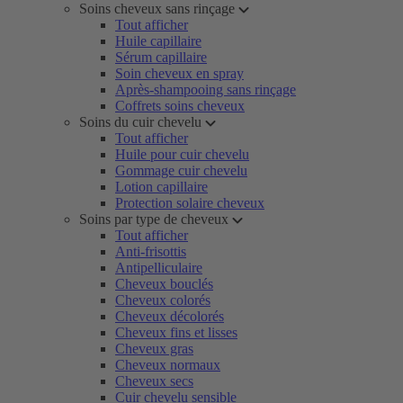
Soins cheveux sans rinçage
Tout afficher
Huile capillaire
Sérum capillaire
Soin cheveux en spray
Après-shampooing sans rinçage
Coffrets soins cheveux
Soins du cuir chevelu
Tout afficher
Huile pour cuir chevelu
Gommage cuir chevelu
Lotion capillaire
Protection solaire cheveux
Soins par type de cheveux
Tout afficher
Anti-frisottis
Antipelliculaire
Cheveux bouclés
Cheveux colorés
Cheveux décolorés
Cheveux fins et lisses
Cheveux gras
Cheveux normaux
Cheveux secs
Cuir chevelu sensible