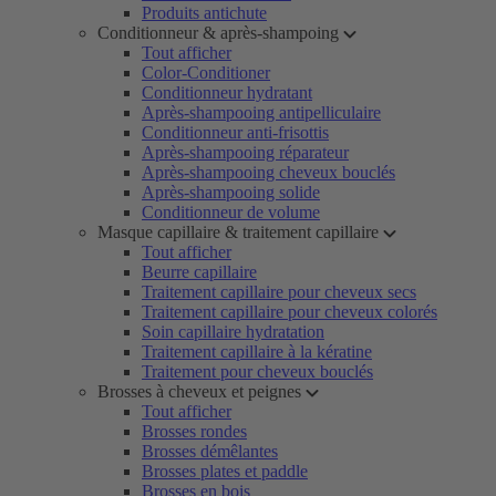
Produits antichute
Conditionneur & après-shampoing
Tout afficher
Color-Conditioner
Conditionneur hydratant
Après-shampooing antipelliculaire
Conditionneur anti-frisottis
Après-shampooing réparateur
Après-shampooing cheveux bouclés
Après-shampooing solide
Conditionneur de volume
Masque capillaire & traitement capillaire
Tout afficher
Beurre capillaire
Traitement capillaire pour cheveux secs
Traitement capillaire pour cheveux colorés
Soin capillaire hydratation
Traitement capillaire à la kératine
Traitement pour cheveux bouclés
Brosses à cheveux et peignes
Tout afficher
Brosses rondes
Brosses démêlantes
Brosses plates et paddle
Brosses en bois