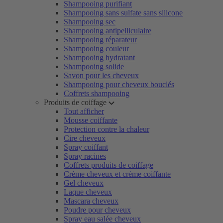
Shampooing purifiant
Shampooing sans sulfate sans silicone
Shampooing sec
Shampooing antipelliculaire
Shampooing réparateur
Shampooing couleur
Shampooing hydratant
Shampooing solide
Savon pour les cheveux
Shampooing pour cheveux bouclés
Coffrets shampooing
Produits de coiffage
Tout afficher
Mousse coiffante
Protection contre la chaleur
Cire cheveux
Spray coiffant
Spray racines
Coffrets produits de coiffage
Crème cheveux et crème coiffante
Gel cheveux
Laque cheveux
Mascara cheveux
Poudre pour cheveux
Spray eau salée cheveux