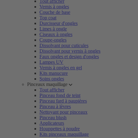
Tout afficher
Vernis à ongles
Couche de base
Top coat
Durcisseur d'ongles
Limes à ongle
Ciseaux à ongles
Coupe-ongles
Dissolvant pour cuticules
Dissolvant pour vernis à ongles
Faux ongles et design d'ongles
Lampes UV
Vernis à ongles en gel
Kits manucure
Soins ongles
Pinceaux maquillage
Tout afficher
Pinceau fond de teint
Pinceau fard à paupières
Pinceau à lèvres
Nettoyant pour pinceaux
Pinceau blush
Applicateurs
Houppettes à poudre
Kits pinceaux maquillage