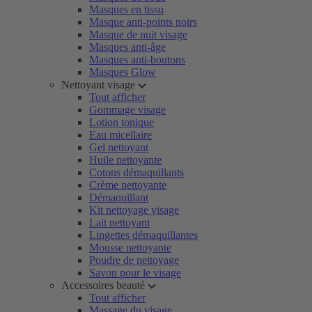
Masques en tissu
Masque anti-points noirs
Masque de nuit visage
Masques anti-âge
Masques anti-boutons
Masques Glow
Nettoyant visage
Tout afficher
Gommage visage
Lotion tonique
Eau micellaire
Gel nettoyant
Huile nettoyante
Cotons démaquillants
Crème nettoyante
Démaquillant
Kit nettoyage visage
Lait nettoyant
Lingettes démaquillantes
Mousse nettoyante
Poudre de nettoyage
Savon pour le visage
Accessoires beauté
Tout afficher
Massage du visage