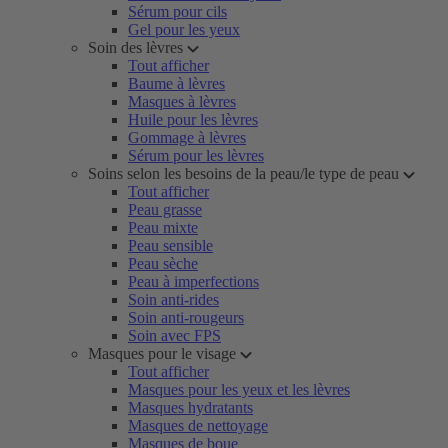
Sérum pour cils
Gel pour les yeux
Soin des lèvres
Tout afficher
Baume à lèvres
Masques à lèvres
Huile pour les lèvres
Gommage à lèvres
Sérum pour les lèvres
Soins selon les besoins de la peau/le type de peau
Tout afficher
Peau grasse
Peau mixte
Peau sensible
Peau sèche
Peau à imperfections
Soin anti-rides
Soin anti-rougeurs
Soin avec FPS
Masques pour le visage
Tout afficher
Masques pour les yeux et les lèvres
Masques hydratants
Masques de nettoyage
Masques de boue