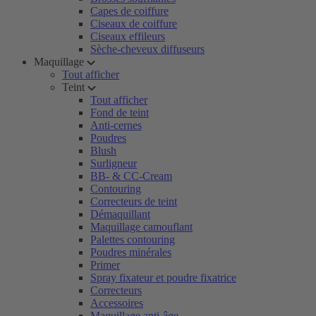
Capes de coiffure
Ciseaux de coiffure
Ciseaux effileurs
Sèche-cheveux diffuseurs
Maquillage
Tout afficher
Teint
Tout afficher
Fond de teint
Anti-cernes
Poudres
Blush
Surligneur
BB- & CC-Cream
Contouring
Correcteurs de teint
Démaquillant
Maquillage camouflant
Palettes contouring
Poudres minérales
Primer
Spray fixateur et poudre fixatrice
Correcteurs
Accessoires
Maquillage anti-âge