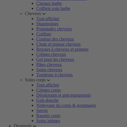
Ciseaux barbe
Coffrets soin barbe
Cheveux
Tout afficher
Shampoings
Pommades cheveux
Coiffure
Couleur des cheveux
Chute et pousse cheveux
Brosses à cheveux et peignes
Crèmes cheveux
Gel pour les cheveux
Pâtes cheveux
Soins cheveux
Tondeuse à cheveux
Soins corps
Tout afficher
Crèmes corps
Déodorants et anti-transpirants
Gels douche
Nettoyage du corps & gommages
Savon
Rasoirs corps
Soins intimes
Droguerie