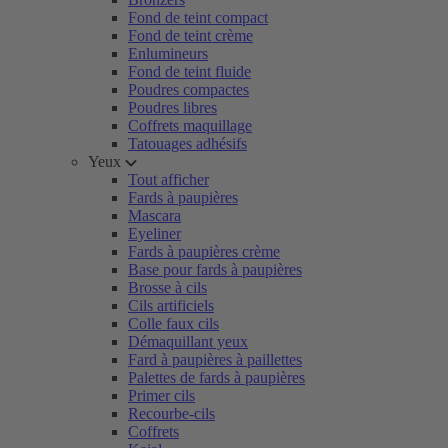
Fond de teint compact
Fond de teint crème
Enlumineurs
Fond de teint fluide
Poudres compactes
Poudres libres
Coffrets maquillage
Tatouages adhésifs
Yeux
Tout afficher
Fards à paupières
Mascara
Eyeliner
Fards à paupières crème
Base pour fards à paupières
Brosse à cils
Cils artificiels
Colle faux cils
Démaquillant yeux
Fard à paupières à paillettes
Palettes de fards à paupières
Primer cils
Recourbe-cils
Coffrets