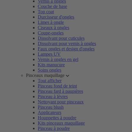
Vernis à ongles
Couche de base
Top coat
Durcisseur d'ongles
Limes à ongle
Ciseaux à ongles
Coupe-ongles
Dissolvant pour cuticules
Dissolvant pour vernis à ongles
Faux ongles et design d'ongles
Lampes UV
Vernis à ongles en gel
Kits manucure
Soins ongles
Pinceaux maquillage
Tout afficher
Pinceau fond de teint
Pinceau fard à paupières
Pinceau à lèvres
Nettoyant pour pinceaux
Pinceau blush
Applicateurs
Houppettes à poudre
Kits pinceaux maquillage
Pinceau à poudre