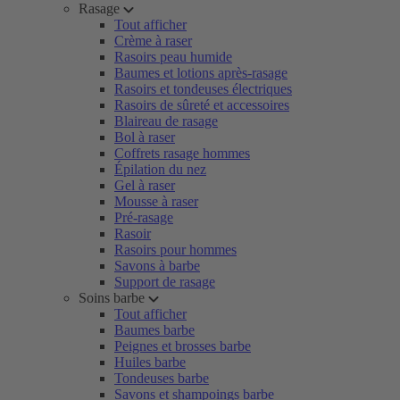
Rasage
Tout afficher
Crème à raser
Rasoirs peau humide
Baumes et lotions après-rasage
Rasoirs et tondeuses électriques
Rasoirs de sûreté et accessoires
Blaireau de rasage
Bol à raser
Coffrets rasage hommes
Épilation du nez
Gel à raser
Mousse à raser
Pré-rasage
Rasoir
Rasoirs pour hommes
Savons à barbe
Support de rasage
Soins barbe
Tout afficher
Baumes barbe
Peignes et brosses barbe
Huiles barbe
Tondeuses barbe
Savons et shampoings barbe