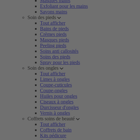
Masques mains
Exfoliant pour les mains
Savons mains
Soin des pieds
Tout afficher
Bains de pieds
Crèmes pieds
Masques pieds
Peeling pieds
Soins anti callosités
Soins des pieds
Spray pour les pieds
Soin des ongles
Tout afficher
Limes à ongles
Coupe-cuticules
Coupe-ongles
Huiles pour ongles
Ciseaux à ongles
Durcisseur d'ongles
Vernis à ongles
Coffrets soins de beauté
Tout afficher
Coffrets de bain
Kits pédicure