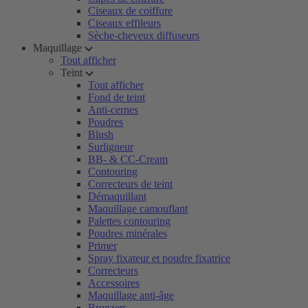
Ciseaux de coiffure
Ciseaux effileurs
Sèche-cheveux diffuseurs
Maquillage
Tout afficher
Teint
Tout afficher
Fond de teint
Anti-cernes
Poudres
Blush
Surligneur
BB- & CC-Cream
Contouring
Correcteurs de teint
Démaquillant
Maquillage camouflant
Palettes contouring
Poudres minérales
Primer
Spray fixateur et poudre fixatrice
Correcteurs
Accessoires
Maquillage anti-âge
Bronzers