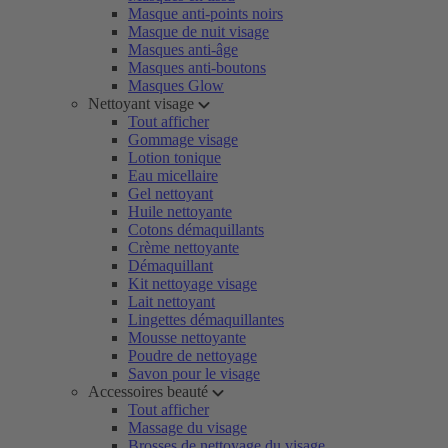
Masque anti-points noirs
Masque de nuit visage
Masques anti-âge
Masques anti-boutons
Masques Glow
Nettoyant visage
Tout afficher
Gommage visage
Lotion tonique
Eau micellaire
Gel nettoyant
Huile nettoyante
Cotons démaquillants
Crème nettoyante
Démaquillant
Kit nettoyage visage
Lait nettoyant
Lingettes démaquillantes
Mousse nettoyante
Poudre de nettoyage
Savon pour le visage
Accessoires beauté
Tout afficher
Massage du visage
Brosses de nettoyage du visage