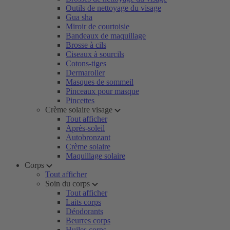
Outils de nettoyage du visage
Gua sha
Miroir de courtoisie
Bandeaux de maquillage
Brosse à cils
Ciseaux à sourcils
Cotons-tiges
Dermaroller
Masques de sommeil
Pinceaux pour masque
Pincettes
Crème solaire visage
Tout afficher
Après-soleil
Autobronzant
Crème solaire
Maquillage solaire
Corps
Tout afficher
Soin du corps
Tout afficher
Laits corps
Déodorants
Beurres corps
Huiles corps