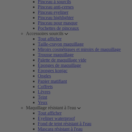
Pinceau à sourcils
Pinceau anti-cernes
Pinceau eyeliner
Pinceau highlighter
Pinceau pour masque
Pochettes de pinceaux
Accessoires sourcils
Tout afficher
Taille-crayon maquillage
Miroirs cosmétiques et miroirs de maquillage
Trousse maquillage
Palette de maquillage vide
Éponges de maquillage
Éponges konjac
Ongles
Papier matifiant
Coffrets
Lèvres
Teint
Yeux
Maquillage résistant à l'eau
Tout afficher
Eyeliner waterproof
Fond de teint résistant à l'eau
Mascara résistant à l'eau