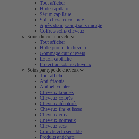
Tout afficher
Huile capillaire
Sérum capillaire
Soin cheveux en spray
Après-shampooing sans rinçage
Coffrets soins cheveux
Soins du cuir chevelu
Tout afficher
Huile pour cuir chevelu
Gommage cuir chevelu
Lotion capillaire
Protection solaire cheveux
Soins par type de cheveux
Tout afficher
Anti-frisottis
Antipelliculaire
Cheveux bouclés
Cheveux colorés
Cheveux décolorés
Cheveux fins et lisses
Cheveux gras
Cheveux normaux
Cheveux secs
Cuir chevelu sensible
Produits antichute