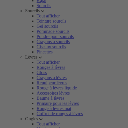
Kajal
Sourcils
Sourcils
Tout afficher
Teinture sourcils
Gel sourcils
Pommade sourcils
Poudre pour sourcils
Crayons à sourcils
Ciseaux sourcils
Pincettes
Lèvres
Tout afficher
Rouges à lèvres
Gloss
Crayons à lèvres
Repulpeur lèvres
Rouge à lèvres liquide
Accessoires lèvres
Baume à lèvres
Primaire pour les lèvres
Rouge à lèvres mat
Coffret de rouges à lèvres
Ongles
Tout afficher