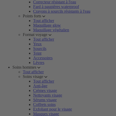
Correcteur résistant à l'eau
Fard à paupières waterproof
Crayons à sourcils résistants à l'eau
Points forts
Tout afficher
Maquillage glow
Maquillage végétalien
Format voyage
Tout afficher
Yeux
Sourcils
Teint
Accessoires
Lèvres
Soins hommes
Tout afficher
Soins visage
Tout afficher
Anti-âge
Crèmes visage
Nettoyants visage
Sérums visage
Coffrets soins
Exfoliant pour le visage
Masques visage