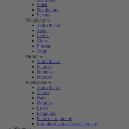
Soleil
Déodorants
Savons
Maquillage
Tout afficher
Yeux
Lèvres
Clous
Pinceau
Teint
Parfum
Tout afficher
Femmes
Hommes
Unisexe
Accessoires
Tout afficher
Autres
Bags
Gourdes
Livres
Parapluies
Petite maroquinerie
Produits de vaisselle et détergents
Nature