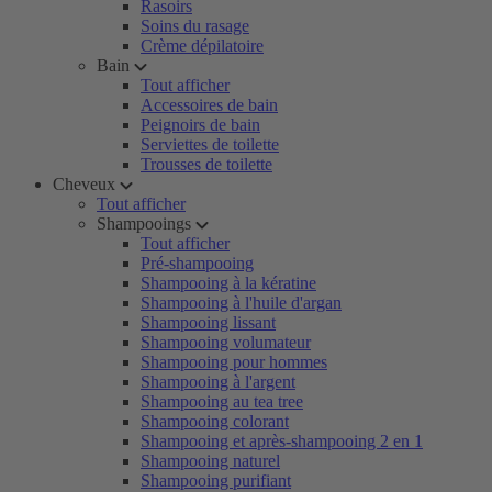
Rasoirs
Soins du rasage
Crème dépilatoire
Bain
Tout afficher
Accessoires de bain
Peignoirs de bain
Serviettes de toilette
Trousses de toilette
Cheveux
Tout afficher
Shampooings
Tout afficher
Pré-shampooing
Shampooing à la kératine
Shampooing à l'huile d'argan
Shampooing lissant
Shampooing volumateur
Shampooing pour hommes
Shampooing à l'argent
Shampooing au tea tree
Shampooing colorant
Shampooing et après-shampooing 2 en 1
Shampooing naturel
Shampooing purifiant