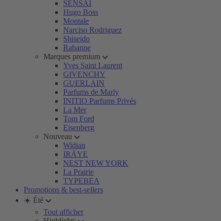
SENSAI
Hugo Boss
Montale
Narciso Rodriguez
Shiseido
Rabanne
Marques premium
Yves Saint Laurent
GIVENCHY
GUERLAIN
Parfums de Marly
INITIO Parfums Privés
La Mer
Tom Ford
Eisenberg
Nouveau
Widian
IRÄYE
NEST NEW YORK
La Prairie
TYPEBEA
Promotions & best-sellers
☀️ Été
Tout afficher
Highlights