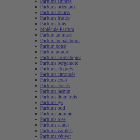
Parfums ambrés
Parfums orientaux
Parfums fleuris
Parfums fruités
Parfums frais
Molécule Parfum
Parfum au musc
Parfum au patchouli
Parfum boisé
Parfum poudré
Parfums aromatiques
Parfums bergamote
Parfums chyprés
Parfums citronnés
Parfums coco
Parfums épicés
Parfums jasmin
Parfums linge frais
Parfums lys
Parfums oud
Parfums pomme
Parfums rose
Parfums santal
Parfums vanillés
Parfums vétiver