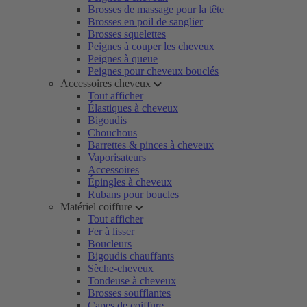
Brosses de massage pour la tête
Brosses en poil de sanglier
Brosses squelettes
Peignes à couper les cheveux
Peignes à queue
Peignes pour cheveux bouclés
Accessoires cheveux
Tout afficher
Élastiques à cheveux
Bigoudis
Chouchous
Barrettes & pinces à cheveux
Vaporisateurs
Accessoires
Épingles à cheveux
Rubans pour boucles
Matériel coiffure
Tout afficher
Fer à lisser
Boucleurs
Bigoudis chauffants
Sèche-cheveux
Tondeuse à cheveux
Brosses soufflantes
Capes de coiffure