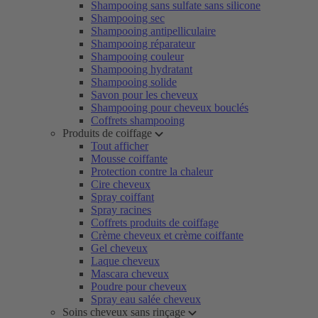
Shampooing sans sulfate sans silicone
Shampooing sec
Shampooing antipelliculaire
Shampooing réparateur
Shampooing couleur
Shampooing hydratant
Shampooing solide
Savon pour les cheveux
Shampooing pour cheveux bouclés
Coffrets shampooing
Produits de coiffage
Tout afficher
Mousse coiffante
Protection contre la chaleur
Cire cheveux
Spray coiffant
Spray racines
Coffrets produits de coiffage
Crème cheveux et crème coiffante
Gel cheveux
Laque cheveux
Mascara cheveux
Poudre pour cheveux
Spray eau salée cheveux
Soins cheveux sans rinçage