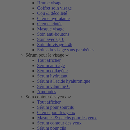
Brume visage
Coffret soin visage
Cou & décolleté
Crème hydratante
Crème teintée
Masque visage
Soin anti-boutons
Soin avec Q10
Soin du visage 24h
Soins du visage sans parabènes
Sérum pour le visage
Tout afficher
Sérum anti-âge
Sérum collagène
Sérum hydratant
Sérum à l'acide hyaluronique
Sérum vitamine C
Ampoules
Soin contour des yeux
Tout afficher
Sérum pour sourcils
Crème pour les yeux
Masques & patchs pour les yeux
Sérum contour des yeux
Sérum pour cils