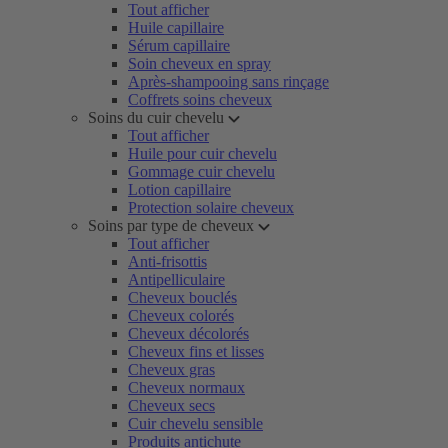
Tout afficher
Huile capillaire
Sérum capillaire
Soin cheveux en spray
Après-shampooing sans rinçage
Coffrets soins cheveux
Soins du cuir chevelu
Tout afficher
Huile pour cuir chevelu
Gommage cuir chevelu
Lotion capillaire
Protection solaire cheveux
Soins par type de cheveux
Tout afficher
Anti-frisottis
Antipelliculaire
Cheveux bouclés
Cheveux colorés
Cheveux décolorés
Cheveux fins et lisses
Cheveux gras
Cheveux normaux
Cheveux secs
Cuir chevelu sensible
Produits antichute