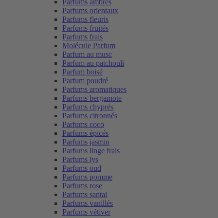
Parfums ambrés
Parfums orientaux
Parfums fleuris
Parfums fruités
Parfums frais
Molécule Parfum
Parfum au musc
Parfum au patchouli
Parfum boisé
Parfum poudré
Parfums aromatiques
Parfums bergamote
Parfums chyprés
Parfums citronnés
Parfums coco
Parfums épicés
Parfums jasmin
Parfums linge frais
Parfums lys
Parfums oud
Parfums pomme
Parfums rose
Parfums santal
Parfums vanillés
Parfums vétiver