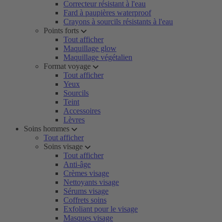
Correcteur résistant à l'eau
Fard à paupières waterproof
Crayons à sourcils résistants à l'eau
Points forts
Tout afficher
Maquillage glow
Maquillage végétalien
Format voyage
Tout afficher
Yeux
Sourcils
Teint
Accessoires
Lèvres
Soins hommes
Tout afficher
Soins visage
Tout afficher
Anti-âge
Crèmes visage
Nettoyants visage
Sérums visage
Coffrets soins
Exfoliant pour le visage
Masques visage