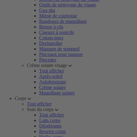
Outils de nettoyage du visage
Gua sha
Miroir de courtoisie
Bandeaux de maquillage
Brosse à cils
Ciseaux à sourcils
Cotons-tiges
Dermaroller
Masques de sommeil
Pinceaux pour masque
Pincettes
Crème solaire visage
Tout afficher
Après-soleil
Autobronzant
Crème solaire
Maquillage solaire
Corps
Tout afficher
Soin du corps
Tout afficher
Laits corps
Déodorants
Beurres corps
Huiles corps