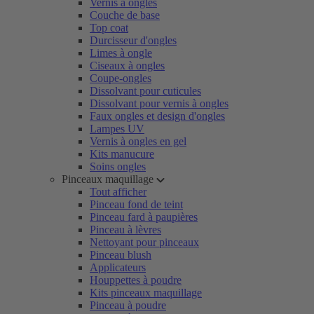
Vernis à ongles
Couche de base
Top coat
Durcisseur d'ongles
Limes à ongle
Ciseaux à ongles
Coupe-ongles
Dissolvant pour cuticules
Dissolvant pour vernis à ongles
Faux ongles et design d'ongles
Lampes UV
Vernis à ongles en gel
Kits manucure
Soins ongles
Pinceaux maquillage
Tout afficher
Pinceau fond de teint
Pinceau fard à paupières
Pinceau à lèvres
Nettoyant pour pinceaux
Pinceau blush
Applicateurs
Houppettes à poudre
Kits pinceaux maquillage
Pinceau à poudre