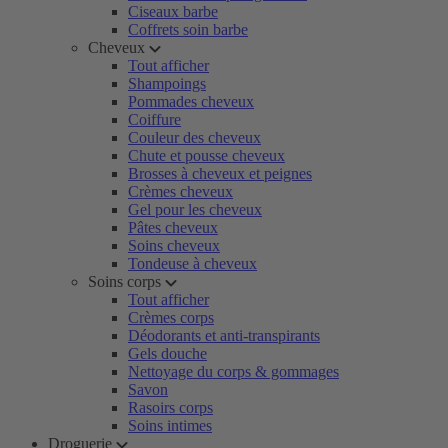
Ciseaux barbe
Coffrets soin barbe
Cheveux
Tout afficher
Shampoings
Pommades cheveux
Coiffure
Couleur des cheveux
Chute et pousse cheveux
Brosses à cheveux et peignes
Crèmes cheveux
Gel pour les cheveux
Pâtes cheveux
Soins cheveux
Tondeuse à cheveux
Soins corps
Tout afficher
Crèmes corps
Déodorants et anti-transpirants
Gels douche
Nettoyage du corps & gommages
Savon
Rasoirs corps
Soins intimes
Droguerie