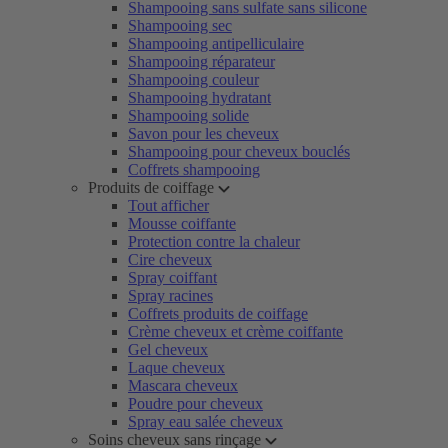
Shampooing sans sulfate sans silicone
Shampooing sec
Shampooing antipelliculaire
Shampooing réparateur
Shampooing couleur
Shampooing hydratant
Shampooing solide
Savon pour les cheveux
Shampooing pour cheveux bouclés
Coffrets shampooing
Produits de coiffage
Tout afficher
Mousse coiffante
Protection contre la chaleur
Cire cheveux
Spray coiffant
Spray racines
Coffrets produits de coiffage
Crème cheveux et crème coiffante
Gel cheveux
Laque cheveux
Mascara cheveux
Poudre pour cheveux
Spray eau salée cheveux
Soins cheveux sans rinçage