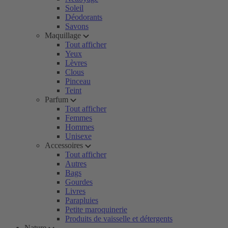
Soleil
Déodorants
Savons
Maquillage
Tout afficher
Yeux
Lèvres
Clous
Pinceau
Teint
Parfum
Tout afficher
Femmes
Hommes
Unisexe
Accessoires
Tout afficher
Autres
Bags
Gourdes
Livres
Parapluies
Petite maroquinerie
Produits de vaisselle et détergents
Nature