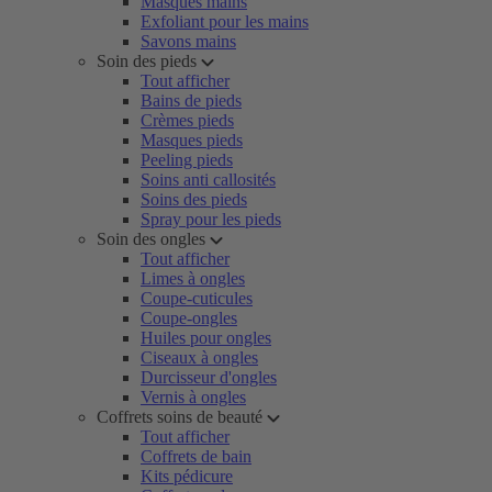
Masques mains
Exfoliant pour les mains
Savons mains
Soin des pieds
Tout afficher
Bains de pieds
Crèmes pieds
Masques pieds
Peeling pieds
Soins anti callosités
Soins des pieds
Spray pour les pieds
Soin des ongles
Tout afficher
Limes à ongles
Coupe-cuticules
Coupe-ongles
Huiles pour ongles
Ciseaux à ongles
Durcisseur d'ongles
Vernis à ongles
Coffrets soins de beauté
Tout afficher
Coffrets de bain
Kits pédicure