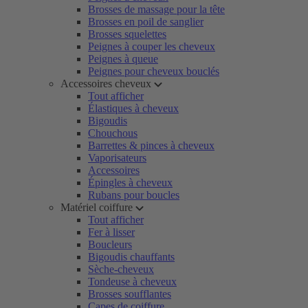
Brosses de massage pour la tête
Brosses en poil de sanglier
Brosses squelettes
Peignes à couper les cheveux
Peignes à queue
Peignes pour cheveux bouclés
Accessoires cheveux
Tout afficher
Élastiques à cheveux
Bigoudis
Chouchous
Barrettes & pinces à cheveux
Vaporisateurs
Accessoires
Épingles à cheveux
Rubans pour boucles
Matériel coiffure
Tout afficher
Fer à lisser
Boucleurs
Bigoudis chauffants
Sèche-cheveux
Tondeuse à cheveux
Brosses soufflantes
Capes de coiffure