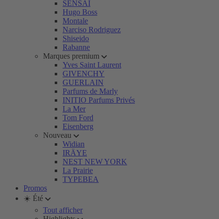
SENSAI
Hugo Boss
Montale
Narciso Rodriguez
Shiseido
Rabanne
Marques premium
Yves Saint Laurent
GIVENCHY
GUERLAIN
Parfums de Marly
INITIO Parfums Privés
La Mer
Tom Ford
Eisenberg
Nouveau
Widian
IRÄYE
NEST NEW YORK
La Prairie
TYPEBEA
Promos
☀️ Été
Tout afficher
Highlights