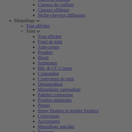
Ciseaux de coiffure
Ciseaux effileurs
Sèche-cheveux diffuseurs
Maquillage
Tout afficher
Teint
Tout afficher
Fond de teint
Anti-cernes
Poudres
Blush
Surligneur
BB- & CC-Cream
Contouring
Correcteurs de teint
Démaquillant
Maquillage camouflant
Palettes contouring
Poudres minérales
Primer
Spray fixateur et poudre fixatrice
Correcteurs
Accessoires
Maquillage anti-âge
Bronzers