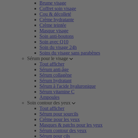
Brume visage
Coffret soin visage
Cou & décolleté
Crème hydratante
Crème teintée
Masque visage
Soin anti-boutons
Soin avec Q10
Soin du visage 24h
Soins du visage sans parabènes
Sérum pour le visage
Tout afficher
Sérum anti-âge
Sérum collagène
Sérum hydratant
Sérum à l'acide hyaluronique
Sérum vitamine C
Ampoules
Soin contour des yeux
Tout afficher
Sérum pour sourcils
Crème pour les yeux
Masques & patchs pour les yeux
Sérum contour des yeux
Sérum pour cils