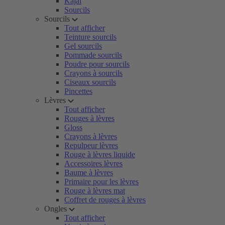
Kajal
Sourcils
Sourcils
Tout afficher
Teinture sourcils
Gel sourcils
Pommade sourcils
Poudre pour sourcils
Crayons à sourcils
Ciseaux sourcils
Pincettes
Lèvres
Tout afficher
Rouges à lèvres
Gloss
Crayons à lèvres
Repulpeur lèvres
Rouge à lèvres liquide
Accessoires lèvres
Baume à lèvres
Primaire pour les lèvres
Rouge à lèvres mat
Coffret de rouges à lèvres
Ongles
Tout afficher