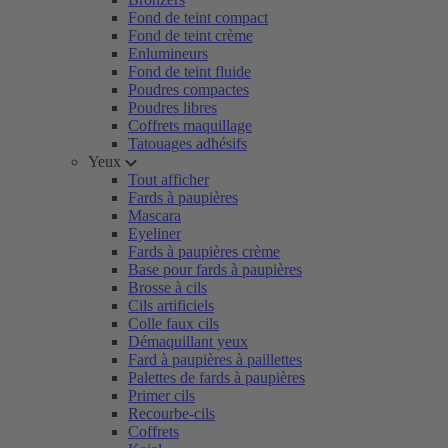
Fond de teint compact
Fond de teint crème
Enlumineurs
Fond de teint fluide
Poudres compactes
Poudres libres
Coffrets maquillage
Tatouages adhésifs
Yeux
Tout afficher
Fards à paupières
Mascara
Eyeliner
Fards à paupières crème
Base pour fards à paupières
Brosse à cils
Cils artificiels
Colle faux cils
Démaquillant yeux
Fard à paupières à paillettes
Palettes de fards à paupières
Primer cils
Recourbe-cils
Coffrets