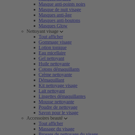
Masque anti-points noirs
Masque de nuit visage
Masques anti-âge
Masques anti-boutons
Masques Glow
Nettoyant visage
Tout afficher
Gommage visage
Lotion tonique
Eau micellaire
Gel nettoyant
Huile nettoyante
Cotons démaquillants
Crème nettoyante
Démaquillant
Kit nettoyage visage
Lait nettoyant
Lingettes démaquillantes
Mousse nettoyante
Poudre de nettoyage
Savon pour le visage
Accessoires beauté
Tout afficher
Massage du visage
Brosses de nettoyage du visage