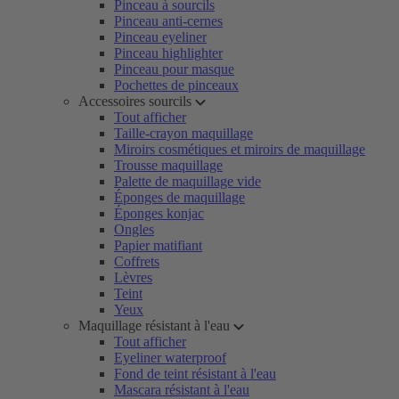
Pinceau à sourcils
Pinceau anti-cernes
Pinceau eyeliner
Pinceau highlighter
Pinceau pour masque
Pochettes de pinceaux
Accessoires sourcils
Tout afficher
Taille-crayon maquillage
Miroirs cosmétiques et miroirs de maquillage
Trousse maquillage
Palette de maquillage vide
Éponges de maquillage
Éponges konjac
Ongles
Papier matifiant
Coffrets
Lèvres
Teint
Yeux
Maquillage résistant à l'eau
Tout afficher
Eyeliner waterproof
Fond de teint résistant à l'eau
Mascara résistant à l'eau