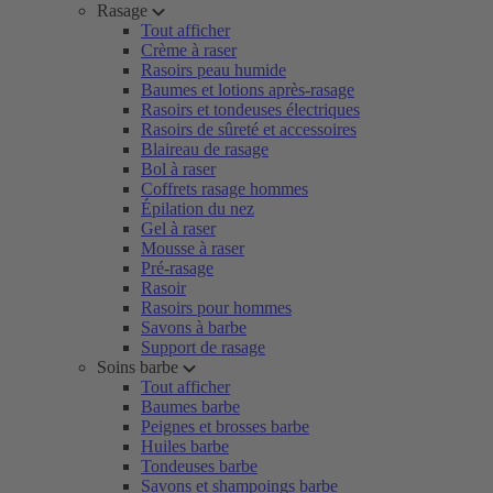
Rasage
Tout afficher
Crème à raser
Rasoirs peau humide
Baumes et lotions après-rasage
Rasoirs et tondeuses électriques
Rasoirs de sûreté et accessoires
Blaireau de rasage
Bol à raser
Coffrets rasage hommes
Épilation du nez
Gel à raser
Mousse à raser
Pré-rasage
Rasoir
Rasoirs pour hommes
Savons à barbe
Support de rasage
Soins barbe
Tout afficher
Baumes barbe
Peignes et brosses barbe
Huiles barbe
Tondeuses barbe
Savons et shampoings barbe