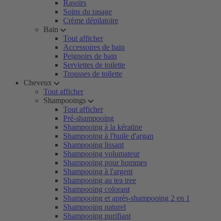
Rasoirs
Soins du rasage
Crème dépilatoire
Bain
Tout afficher
Accessoires de bain
Peignoirs de bain
Serviettes de toilette
Trousses de toilette
Cheveux
Tout afficher
Shampooings
Tout afficher
Pré-shampooing
Shampooing à la kératine
Shampooing à l'huile d'argan
Shampooing lissant
Shampooing volumateur
Shampooing pour hommes
Shampooing à l'argent
Shampooing au tea tree
Shampooing colorant
Shampooing et après-shampooing 2 en 1
Shampooing naturel
Shampooing purifiant