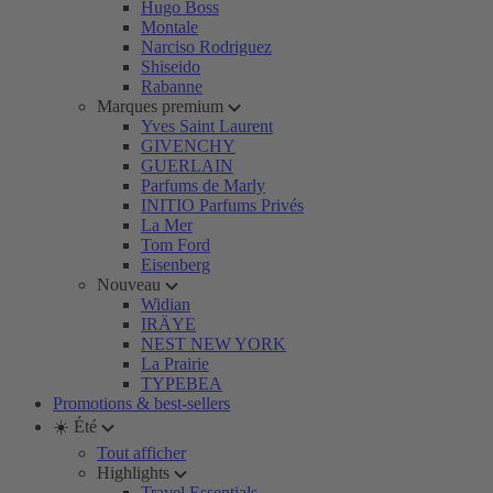
Hugo Boss
Montale
Narciso Rodriguez
Shiseido
Rabanne
Marques premium
Yves Saint Laurent
GIVENCHY
GUERLAIN
Parfums de Marly
INITIO Parfums Privés
La Mer
Tom Ford
Eisenberg
Nouveau
Widian
IRÄYE
NEST NEW YORK
La Prairie
TYPEBEA
Promotions & best-sellers
☀️ Été
Tout afficher
Highlights
Travel Essentials