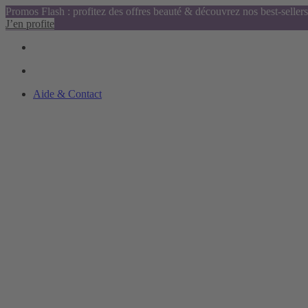
Promos Flash : profitez des offres beauté & découvrez nos best-sellers
J’en profite
Aide & Contact