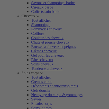
Savons et shampoings barbe
Ciseaux barbe
Coffrets soin barbe
Cheveux
Tout afficher
Shampoings
Pommades cheveux
Coiffure
Couleur des cheveux
Chute et pousse cheveux
Brosses à cheveux et peignes
Crèmes cheveux
Gel pour les cheveux
Pâtes cheveux
Soins cheveux
Tondeuse à cheveux
Soins corps
Tout afficher
Crèmes corps
Déodorants et anti-transpirants
Gels douche
Nettoyage du corps & gommages
Savon
Rasoirs corps
Soins intimes