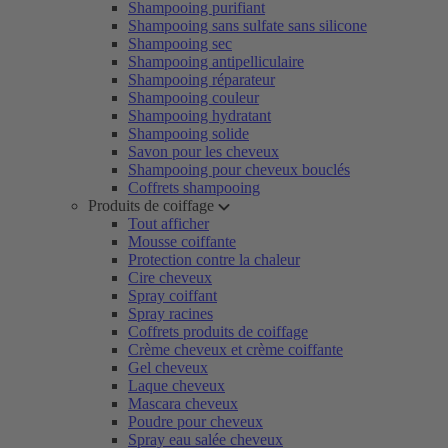
Shampooing purifiant
Shampooing sans sulfate sans silicone
Shampooing sec
Shampooing antipelliculaire
Shampooing réparateur
Shampooing couleur
Shampooing hydratant
Shampooing solide
Savon pour les cheveux
Shampooing pour cheveux bouclés
Coffrets shampooing
Produits de coiffage
Tout afficher
Mousse coiffante
Protection contre la chaleur
Cire cheveux
Spray coiffant
Spray racines
Coffrets produits de coiffage
Crème cheveux et crème coiffante
Gel cheveux
Laque cheveux
Mascara cheveux
Poudre pour cheveux
Spray eau salée cheveux