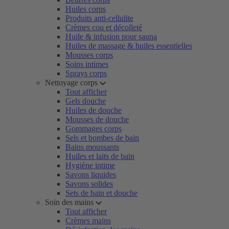
Huiles corps
Produits anti-cellulite
Crèmes cou et décolleté
Huile & infusion pour sauna
Huiles de massage & huiles essentielles
Mousses corps
Soins intimes
Sprays corps
Nettoyage corps
Tout afficher
Gels douche
Huiles de douche
Mousses de douche
Gommages corps
Sels et bombes de bain
Bains moussants
Huiles et laits de bain
Hygiène intime
Savons liquides
Savons solides
Sets de bain et douche
Soin des mains
Tout afficher
Crèmes mains