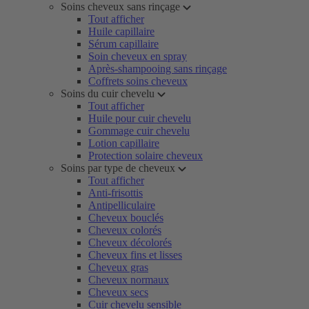
Soins cheveux sans rinçage
Tout afficher
Huile capillaire
Sérum capillaire
Soin cheveux en spray
Après-shampooing sans rinçage
Coffrets soins cheveux
Soins du cuir chevelu
Tout afficher
Huile pour cuir chevelu
Gommage cuir chevelu
Lotion capillaire
Protection solaire cheveux
Soins par type de cheveux
Tout afficher
Anti-frisottis
Antipelliculaire
Cheveux bouclés
Cheveux colorés
Cheveux décolorés
Cheveux fins et lisses
Cheveux gras
Cheveux normaux
Cheveux secs
Cuir chevelu sensible