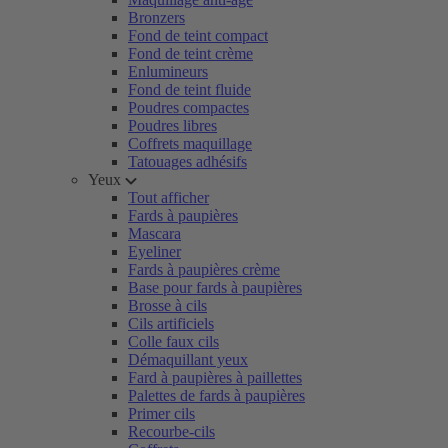
Bronzers
Fond de teint compact
Fond de teint crème
Enlumineurs
Fond de teint fluide
Poudres compactes
Poudres libres
Coffrets maquillage
Tatouages adhésifs
Yeux
Tout afficher
Fards à paupières
Mascara
Eyeliner
Fards à paupières crème
Base pour fards à paupières
Brosse à cils
Cils artificiels
Colle faux cils
Démaquillant yeux
Fard à paupières à paillettes
Palettes de fards à paupières
Primer cils
Recourbe-cils