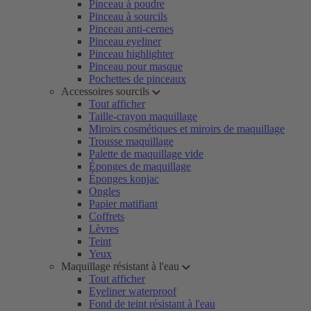
Pinceau à poudre
Pinceau à sourcils
Pinceau anti-cernes
Pinceau eyeliner
Pinceau highlighter
Pinceau pour masque
Pochettes de pinceaux
Accessoires sourcils
Tout afficher
Taille-crayon maquillage
Miroirs cosmétiques et miroirs de maquillage
Trousse maquillage
Palette de maquillage vide
Éponges de maquillage
Éponges konjac
Ongles
Papier matifiant
Coffrets
Lèvres
Teint
Yeux
Maquillage résistant à l'eau
Tout afficher
Eyeliner waterproof
Fond de teint résistant à l'eau