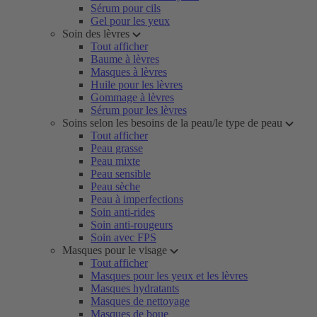
Sérum pour cils
Gel pour les yeux
Soin des lèvres
Tout afficher
Baume à lèvres
Masques à lèvres
Huile pour les lèvres
Gommage à lèvres
Sérum pour les lèvres
Soins selon les besoins de la peau/le type de peau
Tout afficher
Peau grasse
Peau mixte
Peau sensible
Peau sèche
Peau à imperfections
Soin anti-rides
Soin anti-rougeurs
Soin avec FPS
Masques pour le visage
Tout afficher
Masques pour les yeux et les lèvres
Masques hydratants
Masques de nettoyage
Masques de boue