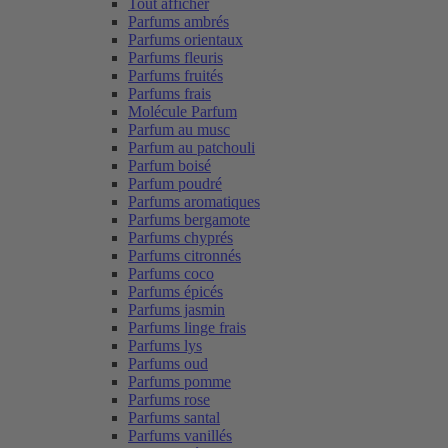
Tout afficher
Parfums ambrés
Parfums orientaux
Parfums fleuris
Parfums fruités
Parfums frais
Molécule Parfum
Parfum au musc
Parfum au patchouli
Parfum boisé
Parfum poudré
Parfums aromatiques
Parfums bergamote
Parfums chyprés
Parfums citronnés
Parfums coco
Parfums épicés
Parfums jasmin
Parfums linge frais
Parfums lys
Parfums oud
Parfums pomme
Parfums rose
Parfums santal
Parfums vanillés