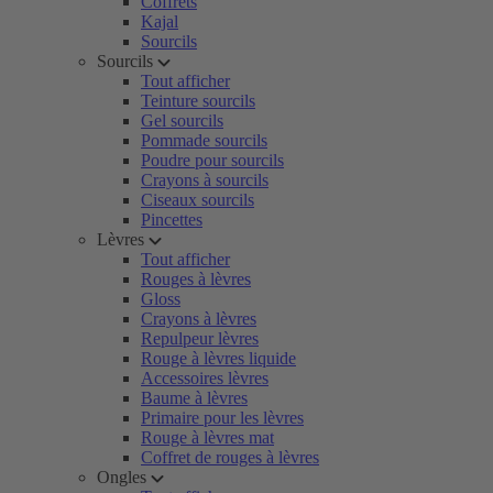
Coffrets
Kajal
Sourcils
Sourcils
Tout afficher
Teinture sourcils
Gel sourcils
Pommade sourcils
Poudre pour sourcils
Crayons à sourcils
Ciseaux sourcils
Pincettes
Lèvres
Tout afficher
Rouges à lèvres
Gloss
Crayons à lèvres
Repulpeur lèvres
Rouge à lèvres liquide
Accessoires lèvres
Baume à lèvres
Primaire pour les lèvres
Rouge à lèvres mat
Coffret de rouges à lèvres
Ongles