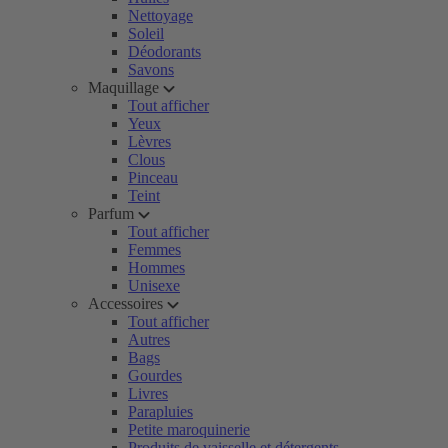
Nettoyage
Soleil
Déodorants
Savons
Maquillage
Tout afficher
Yeux
Lèvres
Clous
Pinceau
Teint
Parfum
Tout afficher
Femmes
Hommes
Unisexe
Accessoires
Tout afficher
Autres
Bags
Gourdes
Livres
Parapluies
Petite maroquinerie
Produits de vaisselle et détergents