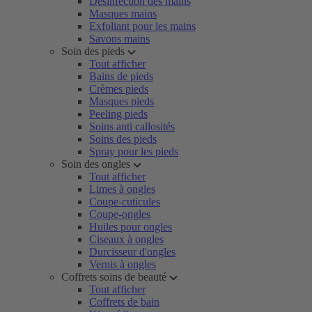
Désinfection des mains
Masques mains
Exfoliant pour les mains
Savons mains
Soin des pieds
Tout afficher
Bains de pieds
Crèmes pieds
Masques pieds
Peeling pieds
Soins anti callosités
Soins des pieds
Spray pour les pieds
Soin des ongles
Tout afficher
Limes à ongles
Coupe-cuticules
Coupe-ongles
Huiles pour ongles
Ciseaux à ongles
Durcisseur d'ongles
Vernis à ongles
Coffrets soins de beauté
Tout afficher
Coffrets de bain