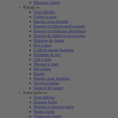
Masques visage
Rasage
Tout afficher
Crème à raser
Rasoirs peau humide
Baumes et lotions après-rasage
Rasoirs et tondeuses électriques
Rasoirs de sûreté et accessoires
Blaireau de rasage
Bol à raser
Coffrets rasage hommes
Épilation du nez
Gel à raser
Mousse à raser
Pré-rasage
Rasoir
Rasoirs pour hommes
Savons à barbe
Support de rasage
Soins barbe
Tout afficher
Baumes barbe
Peignes et brosses barbe
Huiles barbe
Tondeuses barbe