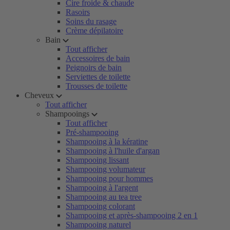
Cire froide & chaude
Rasoirs
Soins du rasage
Crème dépilatoire
Bain
Tout afficher
Accessoires de bain
Peignoirs de bain
Serviettes de toilette
Trousses de toilette
Cheveux
Tout afficher
Shampooings
Tout afficher
Pré-shampooing
Shampooing à la kératine
Shampooing à l'huile d'argan
Shampooing lissant
Shampooing volumateur
Shampooing pour hommes
Shampooing à l'argent
Shampooing au tea tree
Shampooing colorant
Shampooing et après-shampooing 2 en 1
Shampooing naturel