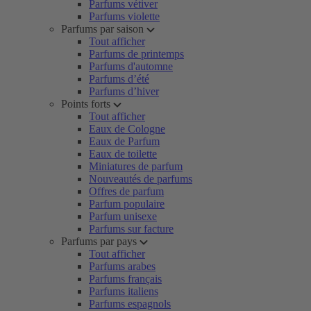
Parfums vétiver
Parfums violette
Parfums par saison
Tout afficher
Parfums de printemps
Parfums d'automne
Parfums d’été
Parfums d’hiver
Points forts
Tout afficher
Eaux de Cologne
Eaux de Parfum
Eaux de toilette
Miniatures de parfum
Nouveautés de parfums
Offres de parfum
Parfum populaire
Parfum unisexe
Parfums sur facture
Parfums par pays
Tout afficher
Parfums arabes
Parfums français
Parfums italiens
Parfums espagnols