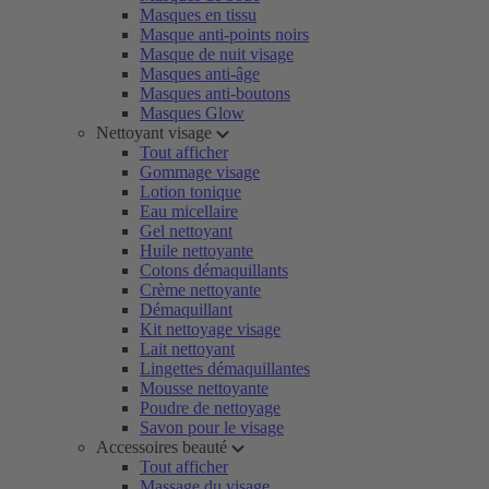
Masques en tissu
Masque anti-points noirs
Masque de nuit visage
Masques anti-âge
Masques anti-boutons
Masques Glow
Nettoyant visage
Tout afficher
Gommage visage
Lotion tonique
Eau micellaire
Gel nettoyant
Huile nettoyante
Cotons démaquillants
Crème nettoyante
Démaquillant
Kit nettoyage visage
Lait nettoyant
Lingettes démaquillantes
Mousse nettoyante
Poudre de nettoyage
Savon pour le visage
Accessoires beauté
Tout afficher
Massage du visage