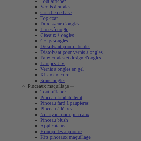
Tout afficher
Vernis à ongles
Couche de base
Top coat
Durcisseur d'ongles
Limes à ongle
Ciseaux à ongles
Coupe-ongles
Dissolvant pour cuticules
Dissolvant pour vernis à ongles
Faux ongles et design d'ongles
Lampes UV
Vernis à ongles en gel
Kits manucure
Soins ongles
Pinceaux maquillage
Tout afficher
Pinceau fond de teint
Pinceau fard à paupières
Pinceau à lèvres
Nettoyant pour pinceaux
Pinceau blush
Applicateurs
Houppettes à poudre
Kits pinceaux maquillage