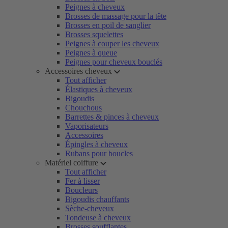
Peignes à cheveux
Brosses de massage pour la tête
Brosses en poil de sanglier
Brosses squelettes
Peignes à couper les cheveux
Peignes à queue
Peignes pour cheveux bouclés
Accessoires cheveux
Tout afficher
Élastiques à cheveux
Bigoudis
Chouchous
Barrettes & pinces à cheveux
Vaporisateurs
Accessoires
Épingles à cheveux
Rubans pour boucles
Matériel coiffure
Tout afficher
Fer à lisser
Boucleurs
Bigoudis chauffants
Sèche-cheveux
Tondeuse à cheveux
Brosses soufflantes