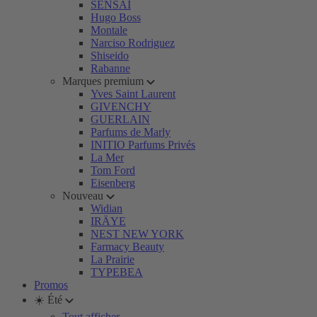
SENSAI
Hugo Boss
Montale
Narciso Rodriguez
Shiseido
Rabanne
Marques premium
Yves Saint Laurent
GIVENCHY
GUERLAIN
Parfums de Marly
INITIO Parfums Privés
La Mer
Tom Ford
Eisenberg
Nouveau
Widian
IRÄYE
NEST NEW YORK
Farmacy Beauty
La Prairie
TYPEBEA
Promos
☀️ Été
Tout afficher