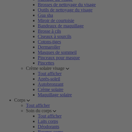
Brosses de nettoyage du visage
Outils de nettoyage du visage
Gua sha
Miroir de courtoisie
Bandeaux de maquillage
Brosse à cils
Ciseaux à sourcils
Cotons-tiges
Dermaroller
Masques de sommeil
Pinceaux pour masque
Pincettes
Crème solaire visage
Tout afficher
Après-soleil
Autobronzant
Crème solaire
Maquillage solaire
Corps
Tout afficher
Soin du corps
Tout afficher
Laits corps
Déodorants
Beurres corps