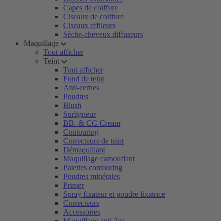
Capes de coiffure
Ciseaux de coiffure
Ciseaux effileurs
Sèche-cheveux diffuseurs
Maquillage
Tout afficher
Teint
Tout afficher
Fond de teint
Anti-cernes
Poudres
Blush
Surligneur
BB- & CC-Cream
Contouring
Correcteurs de teint
Démaquillant
Maquillage camouflant
Palettes contouring
Poudres minérales
Primer
Spray fixateur et poudre fixatrice
Correcteurs
Accessoires
Maquillage anti-âge