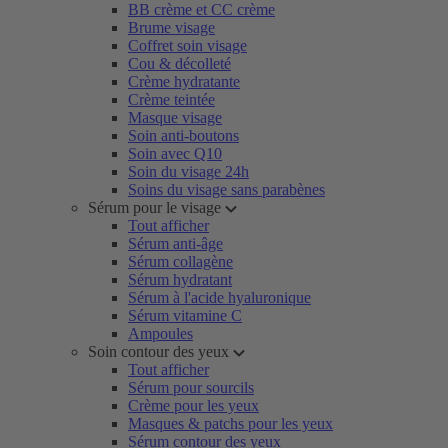
BB crème et CC crème
Brume visage
Coffret soin visage
Cou & décolleté
Crème hydratante
Crème teintée
Masque visage
Soin anti-boutons
Soin avec Q10
Soin du visage 24h
Soins du visage sans parabènes
Sérum pour le visage
Tout afficher
Sérum anti-âge
Sérum collagène
Sérum hydratant
Sérum à l'acide hyaluronique
Sérum vitamine C
Ampoules
Soin contour des yeux
Tout afficher
Sérum pour sourcils
Crème pour les yeux
Masques & patchs pour les yeux
Sérum contour des yeux