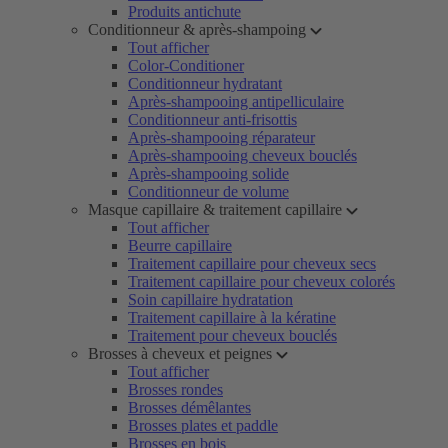
Produits antichute
Conditionneur & après-shampoing
Tout afficher
Color-Conditioner
Conditionneur hydratant
Après-shampooing antipelliculaire
Conditionneur anti-frisottis
Après-shampooing réparateur
Après-shampooing cheveux bouclés
Après-shampooing solide
Conditionneur de volume
Masque capillaire & traitement capillaire
Tout afficher
Beurre capillaire
Traitement capillaire pour cheveux secs
Traitement capillaire pour cheveux colorés
Soin capillaire hydratation
Traitement capillaire à la kératine
Traitement pour cheveux bouclés
Brosses à cheveux et peignes
Tout afficher
Brosses rondes
Brosses démêlantes
Brosses plates et paddle
Brosses en bois