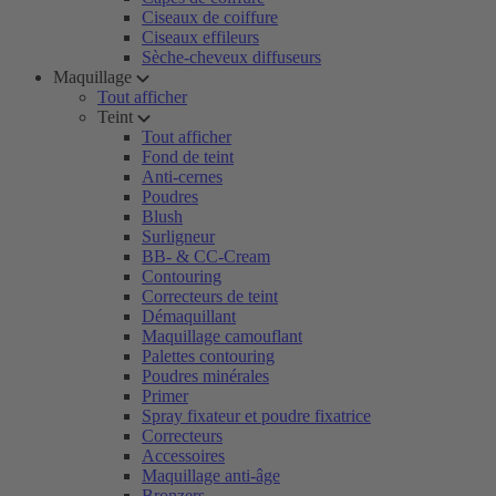
Ciseaux de coiffure
Ciseaux effileurs
Sèche-cheveux diffuseurs
Maquillage
Tout afficher
Teint
Tout afficher
Fond de teint
Anti-cernes
Poudres
Blush
Surligneur
BB- & CC-Cream
Contouring
Correcteurs de teint
Démaquillant
Maquillage camouflant
Palettes contouring
Poudres minérales
Primer
Spray fixateur et poudre fixatrice
Correcteurs
Accessoires
Maquillage anti-âge
Bronzers