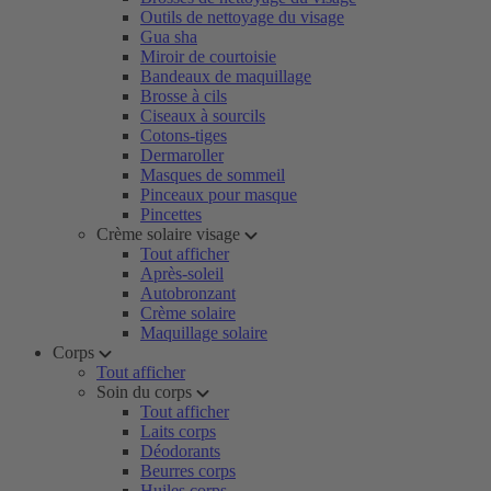
Outils de nettoyage du visage
Gua sha
Miroir de courtoisie
Bandeaux de maquillage
Brosse à cils
Ciseaux à sourcils
Cotons-tiges
Dermaroller
Masques de sommeil
Pinceaux pour masque
Pincettes
Crème solaire visage
Tout afficher
Après-soleil
Autobronzant
Crème solaire
Maquillage solaire
Corps
Tout afficher
Soin du corps
Tout afficher
Laits corps
Déodorants
Beurres corps
Huiles corps