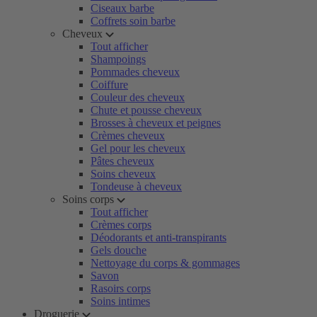
Ciseaux barbe
Coffrets soin barbe
Cheveux
Tout afficher
Shampoings
Pommades cheveux
Coiffure
Couleur des cheveux
Chute et pousse cheveux
Brosses à cheveux et peignes
Crèmes cheveux
Gel pour les cheveux
Pâtes cheveux
Soins cheveux
Tondeuse à cheveux
Soins corps
Tout afficher
Crèmes corps
Déodorants et anti-transpirants
Gels douche
Nettoyage du corps & gommages
Savon
Rasoirs corps
Soins intimes
Droguerie