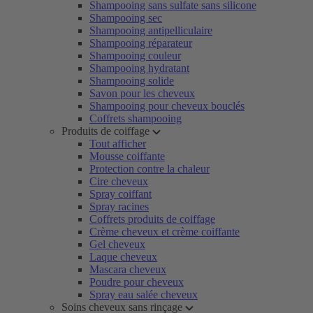
Shampooing sans sulfate sans silicone
Shampooing sec
Shampooing antipelliculaire
Shampooing réparateur
Shampooing couleur
Shampooing hydratant
Shampooing solide
Savon pour les cheveux
Shampooing pour cheveux bouclés
Coffrets shampooing
Produits de coiffage
Tout afficher
Mousse coiffante
Protection contre la chaleur
Cire cheveux
Spray coiffant
Spray racines
Coffrets produits de coiffage
Crème cheveux et crème coiffante
Gel cheveux
Laque cheveux
Mascara cheveux
Poudre pour cheveux
Spray eau salée cheveux
Soins cheveux sans rinçage