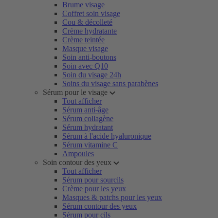
Brume visage
Coffret soin visage
Cou & décolleté
Crème hydratante
Crème teintée
Masque visage
Soin anti-boutons
Soin avec Q10
Soin du visage 24h
Soins du visage sans parabènes
Sérum pour le visage
Tout afficher
Sérum anti-âge
Sérum collagène
Sérum hydratant
Sérum à l'acide hyaluronique
Sérum vitamine C
Ampoules
Soin contour des yeux
Tout afficher
Sérum pour sourcils
Crème pour les yeux
Masques & patchs pour les yeux
Sérum contour des yeux
Sérum pour cils