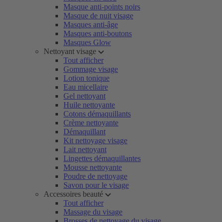
Masque anti-points noirs
Masque de nuit visage
Masques anti-âge
Masques anti-boutons
Masques Glow
Nettoyant visage
Tout afficher
Gommage visage
Lotion tonique
Eau micellaire
Gel nettoyant
Huile nettoyante
Cotons démaquillants
Crème nettoyante
Démaquillant
Kit nettoyage visage
Lait nettoyant
Lingettes démaquillantes
Mousse nettoyante
Poudre de nettoyage
Savon pour le visage
Accessoires beauté
Tout afficher
Massage du visage
Brosses de nettoyage du visage