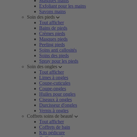
Masques mains
Exfoliant pour les mains
Savons mains
Soin des pieds
Tout afficher
Bains de pieds
Crèmes pieds
Masques pieds
Peeling pieds
Soins anti callosités
Soins des pieds
Spray pour les pieds
Soin des ongles
Tout afficher
Limes à ongles
Coupe-cuticules
Coupe-ongles
Huiles pour ongles
Ciseaux à ongles
Durcisseur d'ongles
Vernis à ongles
Coffrets soins de beauté
Tout afficher
Coffrets de bain
Kits pédicure