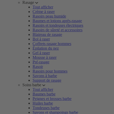
Rasage
Tout afficher
Crème à raser
Rasoirs peau humide
Baumes et lotions après-rasage
Rasoirs et tondeuses électriques
Rasoirs de sûreté et accessoires
Blaireau de rasage
Bol à raser
Coffrets rasage hommes
Épilation du nez
Gel à raser
Mousse à raser
Pré-rasage
Rasoir
Rasoirs pour hommes
Savons à barbe
Support de rasage
Soins barbe
Tout afficher
Baumes barbe
Peignes et brosses barbe
Huiles barbe
Tondeuses barbe
Savons et shampoings barbe