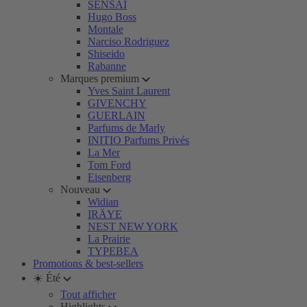
SENSAI
Hugo Boss
Montale
Narciso Rodriguez
Shiseido
Rabanne
Marques premium
Yves Saint Laurent
GIVENCHY
GUERLAIN
Parfums de Marly
INITIO Parfums Privés
La Mer
Tom Ford
Eisenberg
Nouveau
Widian
IRÄYE
NEST NEW YORK
La Prairie
TYPEBEA
Promotions & best-sellers
☀️ Été
Tout afficher
Highlights