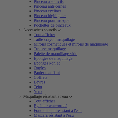
Pinceau à sourcils
Pinceau anti-cernes
Pinceau eyeliner
Pinceau highlighter
Pinceau pour masque
Pochettes de pinceaux
Accessoires sourcils
Tout afficher
Taille-crayon maquillage
Miroirs cosmétiques et miroirs de maquillage
Trousse maquillage
Palette de maquillage vide
Éponges de maquillage
Éponges konjac
Ongles
Papier matifiant
Coffrets
Lèvres
Teint
Yeux
Maquillage résistant à l'eau
Tout afficher
Eyeliner waterproof
Fond de teint résistant à l'eau
Mascara résistant à l'eau