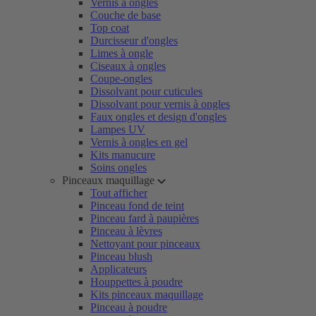
Vernis à ongles
Couche de base
Top coat
Durcisseur d'ongles
Limes à ongle
Ciseaux à ongles
Coupe-ongles
Dissolvant pour cuticules
Dissolvant pour vernis à ongles
Faux ongles et design d'ongles
Lampes UV
Vernis à ongles en gel
Kits manucure
Soins ongles
Pinceaux maquillage
Tout afficher
Pinceau fond de teint
Pinceau fard à paupières
Pinceau à lèvres
Nettoyant pour pinceaux
Pinceau blush
Applicateurs
Houppettes à poudre
Kits pinceaux maquillage
Pinceau à poudre