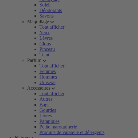
Soleil
Déodorants
Savons
Maquillage
Tout afficher
Yeux
Lèvres
Clous
Pinceau
Teint
Parfum
Tout afficher
Femmes
Hommes
Unisexe
Accessoires
Tout afficher
Autres
Bags
Gourdes
Livres
Parapluies
Petite maroquinerie
Produits de vaisselle et détergents
Nature