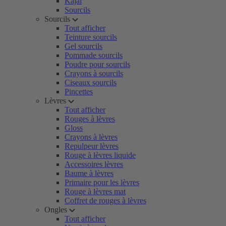
Kajal
Sourcils
Sourcils
Tout afficher
Teinture sourcils
Gel sourcils
Pommade sourcils
Poudre pour sourcils
Crayons à sourcils
Ciseaux sourcils
Pincettes
Lèvres
Tout afficher
Rouges à lèvres
Gloss
Crayons à lèvres
Repulpeur lèvres
Rouge à lèvres liquide
Accessoires lèvres
Baume à lèvres
Primaire pour les lèvres
Rouge à lèvres mat
Coffret de rouges à lèvres
Ongles
Tout afficher