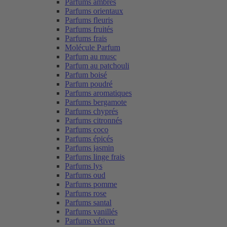
Parfums ambrés
Parfums orientaux
Parfums fleuris
Parfums fruités
Parfums frais
Molécule Parfum
Parfum au musc
Parfum au patchouli
Parfum boisé
Parfum poudré
Parfums aromatiques
Parfums bergamote
Parfums chyprés
Parfums citronnés
Parfums coco
Parfums épicés
Parfums jasmin
Parfums linge frais
Parfums lys
Parfums oud
Parfums pomme
Parfums rose
Parfums santal
Parfums vanillés
Parfums vétiver