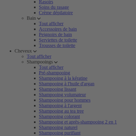
Rasoirs
Soins du rasage
Crème dépilatoire
Bain
Tout afficher
Accessoires de bain
Peignoirs de bain
Serviettes de toilette
Trousses de toilette
Cheveux
Tout afficher
Shampooings
Tout afficher
Pré-shampooing
Shampooing à la kératine
Shampooing à l'huile d'argan
Shampooing lissant
Shampooing volumateur
Shampooing pour hommes
Shampooing à l'argent
Shampooing au tea tree
Shampooing colorant
Shampooing et après-shampooing 2 en 1
Shampooing naturel
Shampooing purifiant