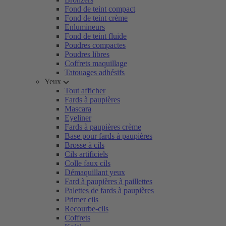
Fond de teint compact
Fond de teint crème
Enlumineurs
Fond de teint fluide
Poudres compactes
Poudres libres
Coffrets maquillage
Tatouages adhésifs
Yeux
Tout afficher
Fards à paupières
Mascara
Eyeliner
Fards à paupières crème
Base pour fards à paupières
Brosse à cils
Cils artificiels
Colle faux cils
Démaquillant yeux
Fard à paupières à paillettes
Palettes de fards à paupières
Primer cils
Recourbe-cils
Coffrets