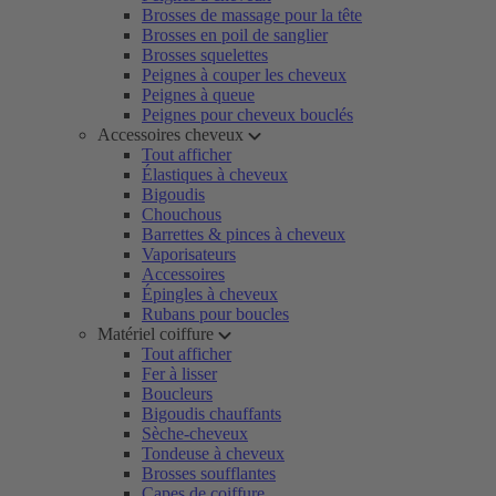
Brosses de massage pour la tête
Brosses en poil de sanglier
Brosses squelettes
Peignes à couper les cheveux
Peignes à queue
Peignes pour cheveux bouclés
Accessoires cheveux
Tout afficher
Élastiques à cheveux
Bigoudis
Chouchous
Barrettes & pinces à cheveux
Vaporisateurs
Accessoires
Épingles à cheveux
Rubans pour boucles
Matériel coiffure
Tout afficher
Fer à lisser
Boucleurs
Bigoudis chauffants
Sèche-cheveux
Tondeuse à cheveux
Brosses soufflantes
Capes de coiffure