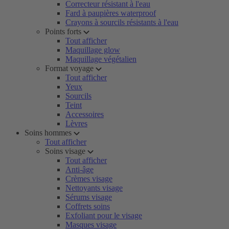
Correcteur résistant à l'eau
Fard à paupières waterproof
Crayons à sourcils résistants à l'eau
Points forts
Tout afficher
Maquillage glow
Maquillage végétalien
Format voyage
Tout afficher
Yeux
Sourcils
Teint
Accessoires
Lèvres
Soins hommes
Tout afficher
Soins visage
Tout afficher
Anti-âge
Crèmes visage
Nettoyants visage
Sérums visage
Coffrets soins
Exfoliant pour le visage
Masques visage