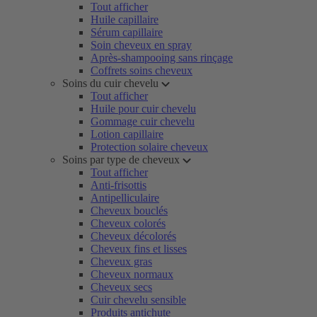
Tout afficher
Huile capillaire
Sérum capillaire
Soin cheveux en spray
Après-shampooing sans rinçage
Coffrets soins cheveux
Soins du cuir chevelu
Tout afficher
Huile pour cuir chevelu
Gommage cuir chevelu
Lotion capillaire
Protection solaire cheveux
Soins par type de cheveux
Tout afficher
Anti-frisottis
Antipelliculaire
Cheveux bouclés
Cheveux colorés
Cheveux décolorés
Cheveux fins et lisses
Cheveux gras
Cheveux normaux
Cheveux secs
Cuir chevelu sensible
Produits antichute