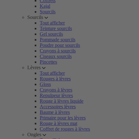
Coffrets
Kajal
Sourcils
Sourcils
Tout afficher
Teinture sourcils
Gel sourcils
Pommade sourcils
Poudre pour sourcils
Crayons à sourcils
Ciseaux sourcils
Pincettes
Lèvres
Tout afficher
Rouges à lèvres
Gloss
Crayons à lèvres
Repulpeur lèvres
Rouge à lèvres liquide
Accessoires lèvres
Baume à lèvres
Primaire pour les lèvres
Rouge à lèvres mat
Coffret de rouges à lèvres
Ongles