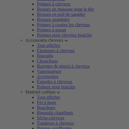
Peignes à cheveux
Brosses de massage pour la tête
Brosses en poil de sanglier
Brosses squelettes
Peignes à couper les cheveux
Peignes à queue
Peignes pour cheveux bouclés
Accessoires cheveux
Tout afficher
Élastiques à cheveux
Bigoudis
Chouchous
Barrettes & pinces à cheveux
Vaporisateurs
Accessoires
Épingles à cheveux
Rubans pour boucles
Matériel coiffure
Tout afficher
Fer à lisser
Boucleurs
Bigoudis chauffants
Sèche-cheveux
Tondeuse à cheveux
Brosses soufflantes