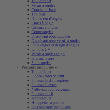
Tout afficher
Vernis à ongles
Couche de base
Top coat
Durcisseur d'ongles
Limes à ongle
Ciseaux à ongles
Coupe-ongles
Dissolvant pour cuticules
Dissolvant pour vernis à ongles
Faux ongles et design d'ongles
Lampes UV
Vernis à ongles en gel
Kits manucure
Soins ongles
Pinceaux maquillage
Tout afficher
Pinceau fond de teint
Pinceau fard à paupières
Pinceau à lèvres
Nettoyant pour pinceaux
Pinceau blush
Applicateurs
Houppettes à poudre
Kits pinceaux maquillage