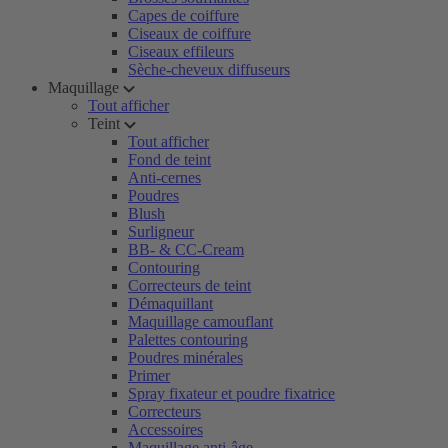
Capes de coiffure
Ciseaux de coiffure
Ciseaux effileurs
Sèche-cheveux diffuseurs
Maquillage
Tout afficher
Teint
Tout afficher
Fond de teint
Anti-cernes
Poudres
Blush
Surligneur
BB- & CC-Cream
Contouring
Correcteurs de teint
Démaquillant
Maquillage camouflant
Palettes contouring
Poudres minérales
Primer
Spray fixateur et poudre fixatrice
Correcteurs
Accessoires
Maquillage anti-âge