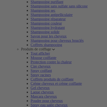
Shampooing purifiant
Shampooing sans sulfate sans silicone
Shampooing sec
Shampooing antipelliculaire
Shampooing réparateur
Shampooing couleur
Shampooing hydratant
Shampooing solide
Savon pour les cheveux
Shampooing pour cheveux bouclés
Coffrets shampooing
Produits de coiffage
Tout afficher
Mousse coiffante
Protection contre la chaleur
Cire cheveux
Spray coiffant
Spray racines
Coffrets produits de coiffage
Crème cheveux et crème coiffante
Gel cheveux
Laque cheveux
Mascara cheveux
Poudre pour cheveux
Spray eau salée cheveux