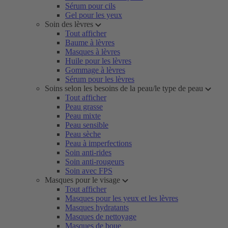
Sérum pour cils
Gel pour les yeux
Soin des lèvres
Tout afficher
Baume à lèvres
Masques à lèvres
Huile pour les lèvres
Gommage à lèvres
Sérum pour les lèvres
Soins selon les besoins de la peau/le type de peau
Tout afficher
Peau grasse
Peau mixte
Peau sensible
Peau sèche
Peau à imperfections
Soin anti-rides
Soin anti-rougeurs
Soin avec FPS
Masques pour le visage
Tout afficher
Masques pour les yeux et les lèvres
Masques hydratants
Masques de nettoyage
Masques de boue