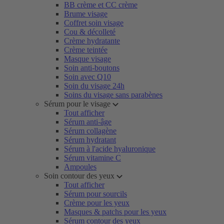
BB crème et CC crème
Brume visage
Coffret soin visage
Cou & décolleté
Crème hydratante
Crème teintée
Masque visage
Soin anti-boutons
Soin avec Q10
Soin du visage 24h
Soins du visage sans parabènes
Sérum pour le visage
Tout afficher
Sérum anti-âge
Sérum collagène
Sérum hydratant
Sérum à l'acide hyaluronique
Sérum vitamine C
Ampoules
Soin contour des yeux
Tout afficher
Sérum pour sourcils
Crème pour les yeux
Masques & patchs pour les yeux
Sérum contour des yeux