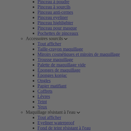
Pinceau à poudre
Pinceau à sourcils
Pinceau anti-cernes
Pinceau eyeliner
Pinceau highlighter
Pinceau pour masque
Pochettes de pinceaux
Accessoires sourcils
Tout afficher
Taille-crayon maquillage
Miroirs cosmétiques et miroirs de maquillage
Trousse maquillage
Palette de maquillage vide
Éponges de maquillage
Éponges konjac
Ongles
Papier matifiant
Coffrets
Lèvres
Teint
Yeux
Maquillage résistant à l'eau
Tout afficher
Eyeliner waterproof
Fond de teint résistant à l'eau