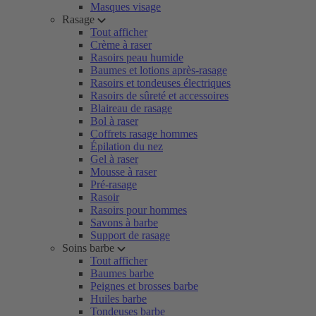
Masques visage
Rasage
Tout afficher
Crème à raser
Rasoirs peau humide
Baumes et lotions après-rasage
Rasoirs et tondeuses électriques
Rasoirs de sûreté et accessoires
Blaireau de rasage
Bol à raser
Coffrets rasage hommes
Épilation du nez
Gel à raser
Mousse à raser
Pré-rasage
Rasoir
Rasoirs pour hommes
Savons à barbe
Support de rasage
Soins barbe
Tout afficher
Baumes barbe
Peignes et brosses barbe
Huiles barbe
Tondeuses barbe