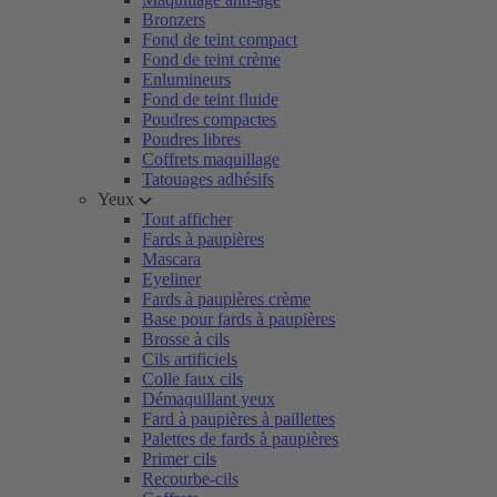
Bronzers
Fond de teint compact
Fond de teint crème
Enlumineurs
Fond de teint fluide
Poudres compactes
Poudres libres
Coffrets maquillage
Tatouages adhésifs
Yeux
Tout afficher
Fards à paupières
Mascara
Eyeliner
Fards à paupières crème
Base pour fards à paupières
Brosse à cils
Cils artificiels
Colle faux cils
Démaquillant yeux
Fard à paupières à paillettes
Palettes de fards à paupières
Primer cils
Recourbe-cils