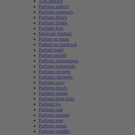
Tout afficher
Parfums ambrés
Parfums orientaux
Parfums fleuris
Parfums fruités
Parfums frais
Molécule Parfum
Parfum au musc
Parfum au patchouli
Parfum boisé
Parfum poudré
Parfums aromatiques
Parfums bergamote
Parfums chyprés
Parfums citronnés
Parfums coco
Parfums épicés
Parfums jasmin
Parfums linge frais
Parfums lys
Parfums oud
Parfums pomme
Parfums rose
Parfums santal
Parfums vanillés