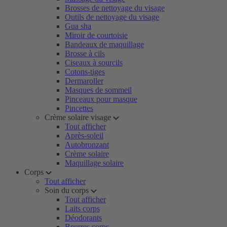
Brosses de nettoyage du visage
Outils de nettoyage du visage
Gua sha
Miroir de courtoisie
Bandeaux de maquillage
Brosse à cils
Ciseaux à sourcils
Cotons-tiges
Dermaroller
Masques de sommeil
Pinceaux pour masque
Pincettes
Crème solaire visage
Tout afficher
Après-soleil
Autobronzant
Crème solaire
Maquillage solaire
Corps
Tout afficher
Soin du corps
Tout afficher
Laits corps
Déodorants
Beurres corps