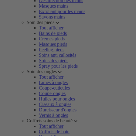
Désinfection des mains
Masques mains
Exfoliant pour les mains
Savons mains
Soin des pieds
Tout afficher
Bains de pieds
Crèmes pieds
Masques pieds
Peeling pieds
Soins anti callosités
Soins des pieds
Spray pour les pieds
Soin des ongles
Tout afficher
Limes à ongles
Coupe-cuticules
Coupe-ongles
Huiles pour ongles
Ciseaux à ongles
Durcisseur d'ongles
Vernis à ongles
Coffrets soins de beauté
Tout afficher
Coffrets de bain