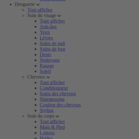
Droguerie
Tout afficher
Soin du visage
Tout afficher
Anti-âge
Yeux
Lèvres
Soins de nuit
Soins de jour
Dents
Nettoyage
Rasage
Soleil
Cheveux
Tout afficher
Conditionneur
Soins des cheveux
Shampooing
Couleur des cheveux
Styling
Soin du corps
Tout afficher
Main & Pied
Lotions
Huiles