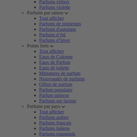
Parfums vétiver
Parfums violette
Parfums par saison
Tout afficher
Parfums de printemps
Parfums d'automne
Parfums d’été
Parfums d’hiver
Points forts
Tout afficher
Eaux de Cologne
Eaux de Parfum
Eaux de toilette
Miniatures de parfum
Nouveautés de parfums
Offres de parfum
Parfum populaire
Parfum unisexe
Parfums sur facture
Parfums par pays
Tout afficher
Parfums arabes
Parfums français
Parfums italiens
Parfums espagnols