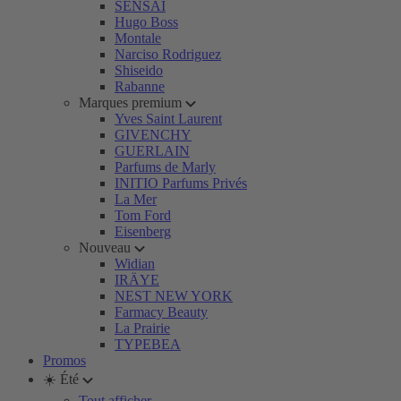
SENSAI
Hugo Boss
Montale
Narciso Rodriguez
Shiseido
Rabanne
Marques premium
Yves Saint Laurent
GIVENCHY
GUERLAIN
Parfums de Marly
INITIO Parfums Privés
La Mer
Tom Ford
Eisenberg
Nouveau
Widian
IRÄYE
NEST NEW YORK
Farmacy Beauty
La Prairie
TYPEBEA
Promos
☀️ Été
Tout afficher