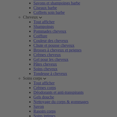
Savons et shampoings barbe
Ciseaux barbe
Coffrets soin barbe
Cheveux
Tout afficher
Shampoings
Pommades cheveux
Coiffure
Couleur des cheveux
Chute et pousse cheveux
Brosses à cheveux et peignes
Crèmes cheveux
Gel pour les cheveux
Pâtes cheveux
Soins cheveux
Tondeuse à cheveux
Soins corps
Tout afficher
Crèmes corps
Déodorants et anti-transpirants
Gels douche
Nettoyage du corps & gommages
Savon
Rasoirs corps
Soins intimes