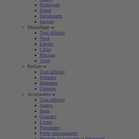
Nettoyage
Soleil
Déodorants
Savons
Maquillage
Tout afficher
Yeux
Lèvres
Clous
Pinceau
Teint
Parfum
Tout afficher
Femmes
Hommes
Unisexe
Accessoires
Tout afficher
Autres
Bags
Gourdes
Livres
Parapluies
Petite maroquinerie
Produits de vaisselle et détergents