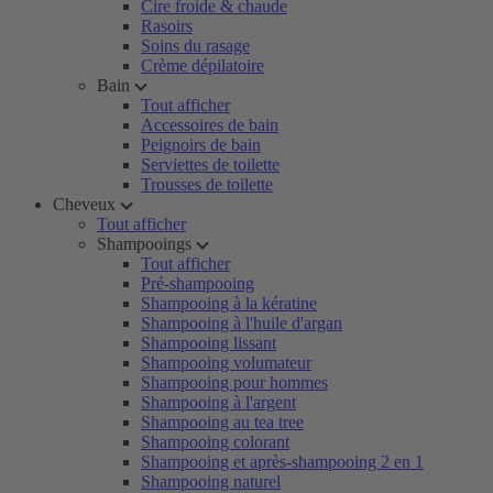
Cire froide & chaude
Rasoirs
Soins du rasage
Crème dépilatoire
Bain
Tout afficher
Accessoires de bain
Peignoirs de bain
Serviettes de toilette
Trousses de toilette
Cheveux
Tout afficher
Shampooings
Tout afficher
Pré-shampooing
Shampooing à la kératine
Shampooing à l'huile d'argan
Shampooing lissant
Shampooing volumateur
Shampooing pour hommes
Shampooing à l'argent
Shampooing au tea tree
Shampooing colorant
Shampooing et après-shampooing 2 en 1
Shampooing naturel