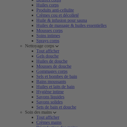
Huiles corps
Produits anti-cellulite
Crèmes cou et décolleté
Huile & infusion pour sauna
Huiles de massage & huiles essentielles
Mousses corps
Soins intimes
Sprays corps
Nettoyage corps
Tout afficher
Gels douche
Huiles de douche
Mousses de douche
Gommages corps
Sels et bombes de bain
Bains moussants
Huiles et laits de bain
Hygiène intime
Savons liquides
Savons solides
Sets de bain et douche
Soin des mains
Tout afficher
Crèmes mains