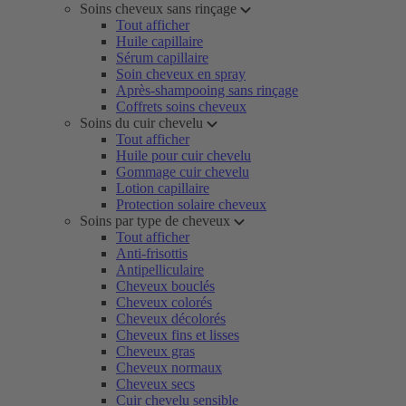
Soins cheveux sans rinçage
Tout afficher
Huile capillaire
Sérum capillaire
Soin cheveux en spray
Après-shampooing sans rinçage
Coffrets soins cheveux
Soins du cuir chevelu
Tout afficher
Huile pour cuir chevelu
Gommage cuir chevelu
Lotion capillaire
Protection solaire cheveux
Soins par type de cheveux
Tout afficher
Anti-frisottis
Antipelliculaire
Cheveux bouclés
Cheveux colorés
Cheveux décolorés
Cheveux fins et lisses
Cheveux gras
Cheveux normaux
Cheveux secs
Cuir chevelu sensible