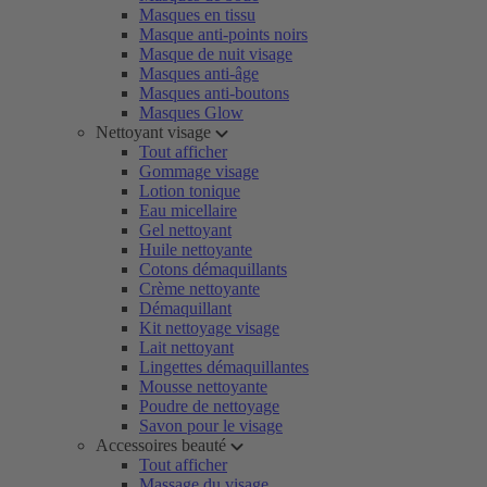
Masques en tissu
Masque anti-points noirs
Masque de nuit visage
Masques anti-âge
Masques anti-boutons
Masques Glow
Nettoyant visage
Tout afficher
Gommage visage
Lotion tonique
Eau micellaire
Gel nettoyant
Huile nettoyante
Cotons démaquillants
Crème nettoyante
Démaquillant
Kit nettoyage visage
Lait nettoyant
Lingettes démaquillantes
Mousse nettoyante
Poudre de nettoyage
Savon pour le visage
Accessoires beauté
Tout afficher
Massage du visage