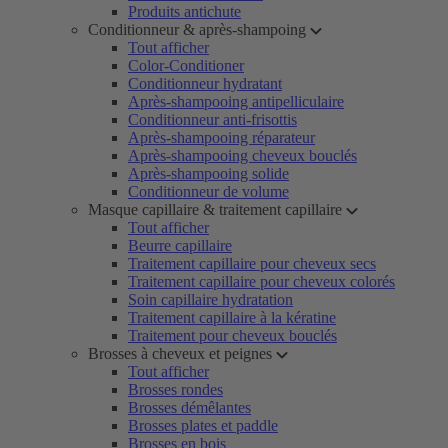
Produits antichute
Conditionneur & après-shampoing
Tout afficher
Color-Conditioner
Conditionneur hydratant
Après-shampooing antipelliculaire
Conditionneur anti-frisottis
Après-shampooing réparateur
Après-shampooing cheveux bouclés
Après-shampooing solide
Conditionneur de volume
Masque capillaire & traitement capillaire
Tout afficher
Beurre capillaire
Traitement capillaire pour cheveux secs
Traitement capillaire pour cheveux colorés
Soin capillaire hydratation
Traitement capillaire à la kératine
Traitement pour cheveux bouclés
Brosses à cheveux et peignes
Tout afficher
Brosses rondes
Brosses démêlantes
Brosses plates et paddle
Brosses en bois