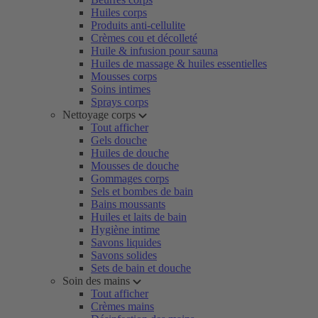
Huiles corps
Produits anti-cellulite
Crèmes cou et décolleté
Huile & infusion pour sauna
Huiles de massage & huiles essentielles
Mousses corps
Soins intimes
Sprays corps
Nettoyage corps
Tout afficher
Gels douche
Huiles de douche
Mousses de douche
Gommages corps
Sels et bombes de bain
Bains moussants
Huiles et laits de bain
Hygiène intime
Savons liquides
Savons solides
Sets de bain et douche
Soin des mains
Tout afficher
Crèmes mains