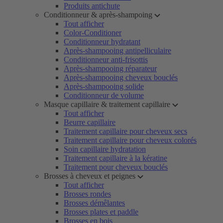
Produits antichute
Conditionneur & après-shampoing
Tout afficher
Color-Conditioner
Conditionneur hydratant
Après-shampooing antipelliculaire
Conditionneur anti-frisottis
Après-shampooing réparateur
Après-shampooing cheveux bouclés
Après-shampooing solide
Conditionneur de volume
Masque capillaire & traitement capillaire
Tout afficher
Beurre capillaire
Traitement capillaire pour cheveux secs
Traitement capillaire pour cheveux colorés
Soin capillaire hydratation
Traitement capillaire à la kératine
Traitement pour cheveux bouclés
Brosses à cheveux et peignes
Tout afficher
Brosses rondes
Brosses démêlantes
Brosses plates et paddle
Brosses en bois