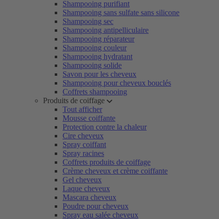
Shampooing purifiant
Shampooing sans sulfate sans silicone
Shampooing sec
Shampooing antipelliculaire
Shampooing réparateur
Shampooing couleur
Shampooing hydratant
Shampooing solide
Savon pour les cheveux
Shampooing pour cheveux bouclés
Coffrets shampooing
Produits de coiffage
Tout afficher
Mousse coiffante
Protection contre la chaleur
Cire cheveux
Spray coiffant
Spray racines
Coffrets produits de coiffage
Crème cheveux et crème coiffante
Gel cheveux
Laque cheveux
Mascara cheveux
Poudre pour cheveux
Spray eau salée cheveux