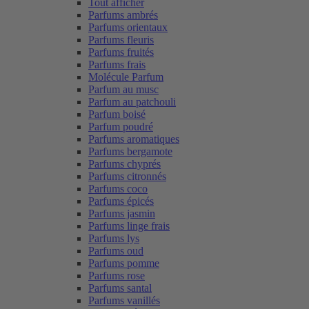
Tout afficher
Parfums ambrés
Parfums orientaux
Parfums fleuris
Parfums fruités
Parfums frais
Molécule Parfum
Parfum au musc
Parfum au patchouli
Parfum boisé
Parfum poudré
Parfums aromatiques
Parfums bergamote
Parfums chyprés
Parfums citronnés
Parfums coco
Parfums épicés
Parfums jasmin
Parfums linge frais
Parfums lys
Parfums oud
Parfums pomme
Parfums rose
Parfums santal
Parfums vanillés