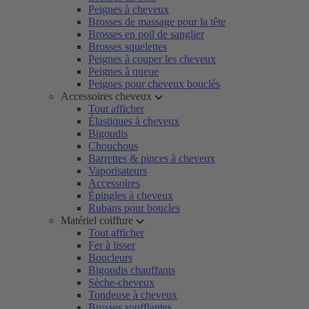
Peignes à cheveux
Brosses de massage pour la tête
Brosses en poil de sanglier
Brosses squelettes
Peignes à couper les cheveux
Peignes à queue
Peignes pour cheveux bouclés
Accessoires cheveux
Tout afficher
Élastiques à cheveux
Bigoudis
Chouchous
Barrettes & pinces à cheveux
Vaporisateurs
Accessoires
Épingles à cheveux
Rubans pour boucles
Matériel coiffure
Tout afficher
Fer à lisser
Boucleurs
Bigoudis chauffants
Sèche-cheveux
Tondeuse à cheveux
Brosses soufflantes