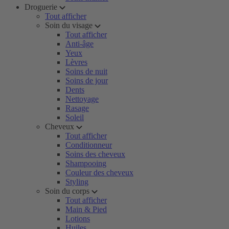
Droguerie
Tout afficher
Soin du visage
Tout afficher
Anti-âge
Yeux
Lèvres
Soins de nuit
Soins de jour
Dents
Nettoyage
Rasage
Soleil
Cheveux
Tout afficher
Conditionneur
Soins des cheveux
Shampooing
Couleur des cheveux
Styling
Soin du corps
Tout afficher
Main & Pied
Lotions
Huiles