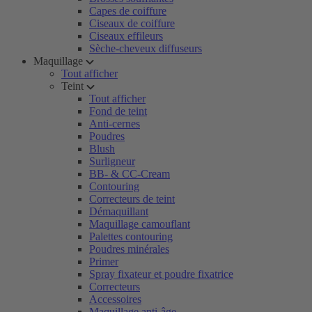
Capes de coiffure
Ciseaux de coiffure
Ciseaux effileurs
Sèche-cheveux diffuseurs
Maquillage
Tout afficher
Teint
Tout afficher
Fond de teint
Anti-cernes
Poudres
Blush
Surligneur
BB- & CC-Cream
Contouring
Correcteurs de teint
Démaquillant
Maquillage camouflant
Palettes contouring
Poudres minérales
Primer
Spray fixateur et poudre fixatrice
Correcteurs
Accessoires
Maquillage anti-âge