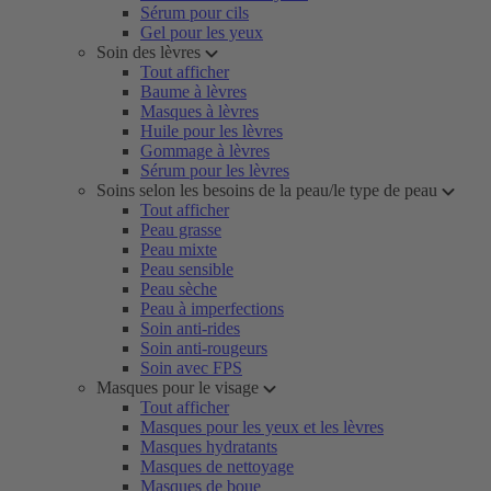
Sérum pour cils
Gel pour les yeux
Soin des lèvres
Tout afficher
Baume à lèvres
Masques à lèvres
Huile pour les lèvres
Gommage à lèvres
Sérum pour les lèvres
Soins selon les besoins de la peau/le type de peau
Tout afficher
Peau grasse
Peau mixte
Peau sensible
Peau sèche
Peau à imperfections
Soin anti-rides
Soin anti-rougeurs
Soin avec FPS
Masques pour le visage
Tout afficher
Masques pour les yeux et les lèvres
Masques hydratants
Masques de nettoyage
Masques de boue