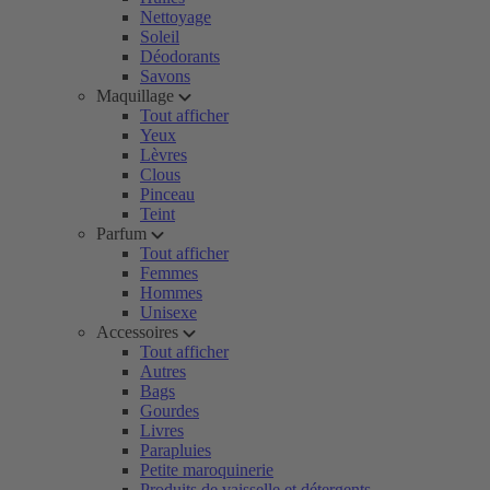
Nettoyage
Soleil
Déodorants
Savons
Maquillage
Tout afficher
Yeux
Lèvres
Clous
Pinceau
Teint
Parfum
Tout afficher
Femmes
Hommes
Unisexe
Accessoires
Tout afficher
Autres
Bags
Gourdes
Livres
Parapluies
Petite maroquinerie
Produits de vaisselle et détergents