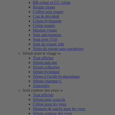
BB crème et CC crème
Brume visage
Coffret soin visage
Cou & décolleté
Crème hydratante
Crème teintée
Masque visage
Soin anti-boutons
Soin avec Q10
Soin du visage 24h
Soins du visage sans parabènes
Sérum pour le visage
Tout afficher
Sérum anti-âge
Sérum collagène
Sérum hydratant
Sérum à l'acide hyaluronique
Sérum vitamine C
Ampoules
Soin contour des yeux
Tout afficher
Sérum pour sourcils
Crème pour les yeux
Masques & patchs pour les yeux
Sérum contour des yeux