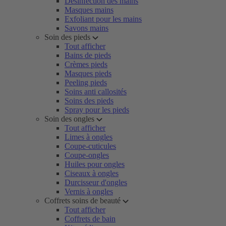
Désinfection des mains
Masques mains
Exfoliant pour les mains
Savons mains
Soin des pieds
Tout afficher
Bains de pieds
Crèmes pieds
Masques pieds
Peeling pieds
Soins anti callosités
Soins des pieds
Spray pour les pieds
Soin des ongles
Tout afficher
Limes à ongles
Coupe-cuticules
Coupe-ongles
Huiles pour ongles
Ciseaux à ongles
Durcisseur d'ongles
Vernis à ongles
Coffrets soins de beauté
Tout afficher
Coffrets de bain