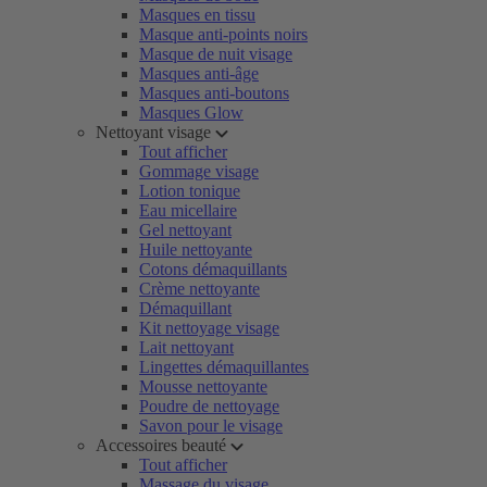
Masques en tissu
Masque anti-points noirs
Masque de nuit visage
Masques anti-âge
Masques anti-boutons
Masques Glow
Nettoyant visage
Tout afficher
Gommage visage
Lotion tonique
Eau micellaire
Gel nettoyant
Huile nettoyante
Cotons démaquillants
Crème nettoyante
Démaquillant
Kit nettoyage visage
Lait nettoyant
Lingettes démaquillantes
Mousse nettoyante
Poudre de nettoyage
Savon pour le visage
Accessoires beauté
Tout afficher
Massage du visage