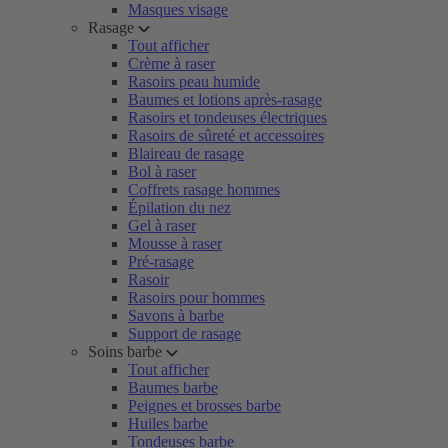
Masques visage
Rasage
Tout afficher
Crème à raser
Rasoirs peau humide
Baumes et lotions après-rasage
Rasoirs et tondeuses électriques
Rasoirs de sûreté et accessoires
Blaireau de rasage
Bol à raser
Coffrets rasage hommes
Épilation du nez
Gel à raser
Mousse à raser
Pré-rasage
Rasoir
Rasoirs pour hommes
Savons à barbe
Support de rasage
Soins barbe
Tout afficher
Baumes barbe
Peignes et brosses barbe
Huiles barbe
Tondeuses barbe