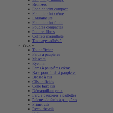
Bronzers
Fond de teint compact
Fond de teint crème
Enlumineurs
Fond de teint fluide
Poudres compactes
Poudres libres
Coffrets maquillage
Tatouages adhésifs
Yeux
Tout afficher
Fards à paupières
Mascara
Eyeliner
Fards à paupières crème
Base pour fards à paupières
Brosse à cils
Cils artificiels
Colle faux cils
Démaquillant yeux
Fard à paupières à paillettes
Palettes de fards à paupières
Primer cils
Recourbe-cils