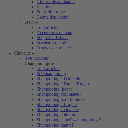
Cire froide & chaude
Rasoirs
Soins du rasage
Crème dépilatoire
Bain
Tout afficher
Accessoires de bain
Peignoirs de bain
Serviettes de toilette
Trousses de toilette
Cheveux
Tout afficher
Shampooings
Tout afficher
Pré-shampooing
Shampooing à la kératine
Shampooing à l'huile d'argan
Shampooing lissant
Shampooing volumateur
Shampooing pour hommes
Shampooing à l'argent
Shampooing au tea tree
Shampooing colorant
Shampooing et après-shampooing 2 en 1
Shampooing naturel