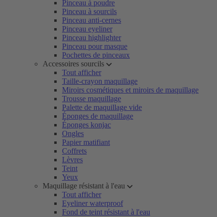
Pinceau à poudre
Pinceau à sourcils
Pinceau anti-cernes
Pinceau eyeliner
Pinceau highlighter
Pinceau pour masque
Pochettes de pinceaux
Accessoires sourcils
Tout afficher
Taille-crayon maquillage
Miroirs cosmétiques et miroirs de maquillage
Trousse maquillage
Palette de maquillage vide
Éponges de maquillage
Éponges konjac
Ongles
Papier matifiant
Coffrets
Lèvres
Teint
Yeux
Maquillage résistant à l'eau
Tout afficher
Eyeliner waterproof
Fond de teint résistant à l'eau