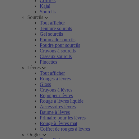
Coffrets
Kajal
Sourcils
Sourcils
Tout afficher
Teinture sourcils
Gel sourcils
Pommade sourcils
Poudre pour sourcils
Crayons à sourcils
Ciseaux sourcils
Pincettes
Lèvres
Tout afficher
Rouges à lèvres
Gloss
Crayons à lèvres
Repulpeur lèvres
Rouge à lèvres liquide
Accessoires lèvres
Baume à lèvres
Primaire pour les lèvres
Rouge à lèvres mat
Coffret de rouges à lèvres
Ongles