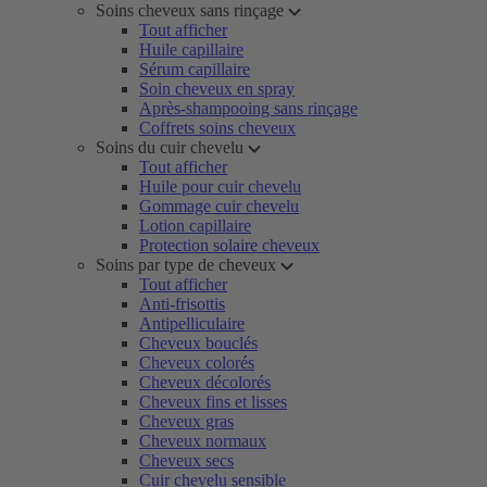
Soins cheveux sans rinçage
Tout afficher
Huile capillaire
Sérum capillaire
Soin cheveux en spray
Après-shampooing sans rinçage
Coffrets soins cheveux
Soins du cuir chevelu
Tout afficher
Huile pour cuir chevelu
Gommage cuir chevelu
Lotion capillaire
Protection solaire cheveux
Soins par type de cheveux
Tout afficher
Anti-frisottis
Antipelliculaire
Cheveux bouclés
Cheveux colorés
Cheveux décolorés
Cheveux fins et lisses
Cheveux gras
Cheveux normaux
Cheveux secs
Cuir chevelu sensible