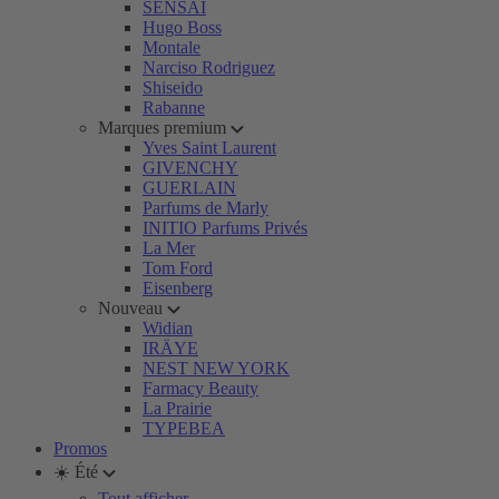
SENSAI
Hugo Boss
Montale
Narciso Rodriguez
Shiseido
Rabanne
Marques premium
Yves Saint Laurent
GIVENCHY
GUERLAIN
Parfums de Marly
INITIO Parfums Privés
La Mer
Tom Ford
Eisenberg
Nouveau
Widian
IRÄYE
NEST NEW YORK
Farmacy Beauty
La Prairie
TYPEBEA
Promos
☀️ Été
Tout afficher