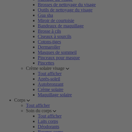
Brosses de nettoyage du visage
Outils de nettoyage du visage
Gua sha
Miroir de courtoisie
Bandeaux de maquillage
Brosse à cils
Ciseaux à sourcils
Cotons-tiges
Dermaroller
Masques de sommeil
Pinceaux pour masque
Pincettes
Crème solaire visage
Tout afficher
Après-soleil
Autobronzant
Crème solaire
Maquillage solaire
Corps
Tout afficher
Soin du corps
Tout afficher
Laits corps
Déodorants
Beurres corps