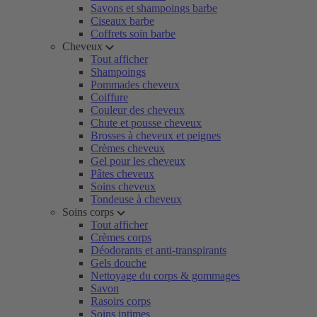
Savons et shampoings barbe
Ciseaux barbe
Coffrets soin barbe
Cheveux
Tout afficher
Shampoings
Pommades cheveux
Coiffure
Couleur des cheveux
Chute et pousse cheveux
Brosses à cheveux et peignes
Crèmes cheveux
Gel pour les cheveux
Pâtes cheveux
Soins cheveux
Tondeuse à cheveux
Soins corps
Tout afficher
Crèmes corps
Déodorants et anti-transpirants
Gels douche
Nettoyage du corps & gommages
Savon
Rasoirs corps
Soins intimes