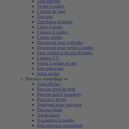
Tout afficher
Vernis à ongles
Couche de base
Top coat
Durcisseur d'ongles
Limes à ongle
Ciseaux à ongles
Coupe-ongles
Dissolvant pour cuticules
Dissolvant pour vernis à ongles
Faux ongles et design d'ongles
Lampes UV
Vernis à ongles en gel
Kits manucure
Soins ongles
Pinceaux maquillage
Tout afficher
Pinceau fond de teint
Pinceau fard à paupières
Pinceau à lèvres
Nettoyant pour pinceaux
Pinceau blush
Applicateurs
Houppettes à poudre
Kits pinceaux maquillage