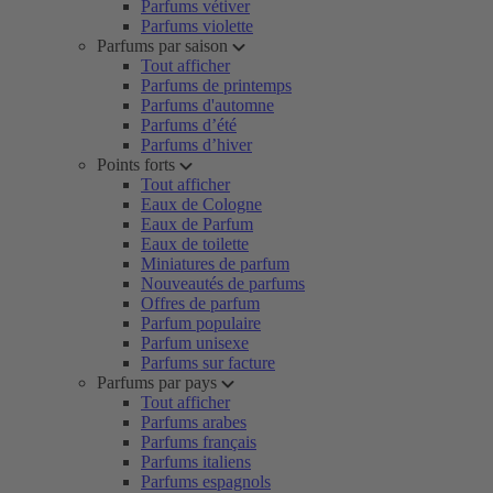
Parfums vétiver
Parfums violette
Parfums par saison
Tout afficher
Parfums de printemps
Parfums d'automne
Parfums d’été
Parfums d’hiver
Points forts
Tout afficher
Eaux de Cologne
Eaux de Parfum
Eaux de toilette
Miniatures de parfum
Nouveautés de parfums
Offres de parfum
Parfum populaire
Parfum unisexe
Parfums sur facture
Parfums par pays
Tout afficher
Parfums arabes
Parfums français
Parfums italiens
Parfums espagnols