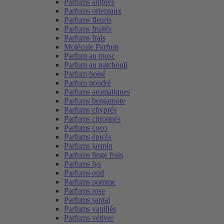
Parfums ambrés
Parfums orientaux
Parfums fleuris
Parfums fruités
Parfums frais
Molécule Parfum
Parfum au musc
Parfum au patchouli
Parfum boisé
Parfum poudré
Parfums aromatiques
Parfums bergamote
Parfums chyprés
Parfums citronnés
Parfums coco
Parfums épicés
Parfums jasmin
Parfums linge frais
Parfums lys
Parfums oud
Parfums pomme
Parfums rose
Parfums santal
Parfums vanillés
Parfums vétiver