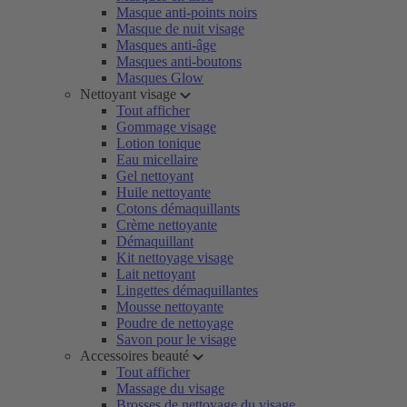
Masque anti-points noirs
Masque de nuit visage
Masques anti-âge
Masques anti-boutons
Masques Glow
Nettoyant visage
Tout afficher
Gommage visage
Lotion tonique
Eau micellaire
Gel nettoyant
Huile nettoyante
Cotons démaquillants
Crème nettoyante
Démaquillant
Kit nettoyage visage
Lait nettoyant
Lingettes démaquillantes
Mousse nettoyante
Poudre de nettoyage
Savon pour le visage
Accessoires beauté
Tout afficher
Massage du visage
Brosses de nettoyage du visage