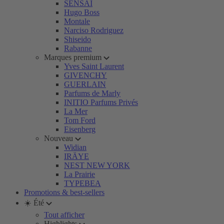
SENSAI
Hugo Boss
Montale
Narciso Rodriguez
Shiseido
Rabanne
Marques premium
Yves Saint Laurent
GIVENCHY
GUERLAIN
Parfums de Marly
INITIO Parfums Privés
La Mer
Tom Ford
Eisenberg
Nouveau
Widian
IRÄYE
NEST NEW YORK
La Prairie
TYPEBEA
Promotions & best-sellers
☀️ Été
Tout afficher
Highlights