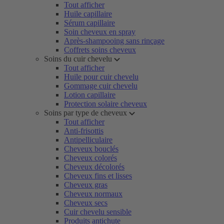
Tout afficher
Huile capillaire
Sérum capillaire
Soin cheveux en spray
Après-shampooing sans rinçage
Coffrets soins cheveux
Soins du cuir chevelu
Tout afficher
Huile pour cuir chevelu
Gommage cuir chevelu
Lotion capillaire
Protection solaire cheveux
Soins par type de cheveux
Tout afficher
Anti-frisottis
Antipelliculaire
Cheveux bouclés
Cheveux colorés
Cheveux décolorés
Cheveux fins et lisses
Cheveux gras
Cheveux normaux
Cheveux secs
Cuir chevelu sensible
Produits antichute