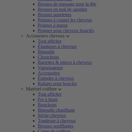
Brosses de massage pour la tête
Brosses en poil de sanglier
Brosses squelettes
Peignes à couper les cheveux
Peignes à queue
Peignes pour cheveux bouclés
Accessoires cheveux
Tout afficher
Élastiques à cheveux
Bigoudis
Chouchous
Barrettes & pinces à cheveux
Vaporisateurs
Accessoires
Épingles à cheveux
Rubans pour boucles
Matériel coiffure
Tout afficher
Fer à lisser
Boucleurs
Bigoudis chauffants
Sèche-cheveux
Tondeuse à cheveux
Brosses soufflantes
Capes de coiffure