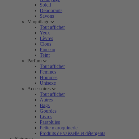
Soleil
Déodorants
Savons
Maquillage
Tout afficher
Yeux
Lèvres
Clous
Pinceau
Teint
Parfum
Tout afficher
Femmes
Hommes
Unisexe
Accessoires
Tout afficher
Autres
Bags
Gourdes
Livres
Parapluies
Petite maroquinerie
Produits de vaisselle et détergents
Nature