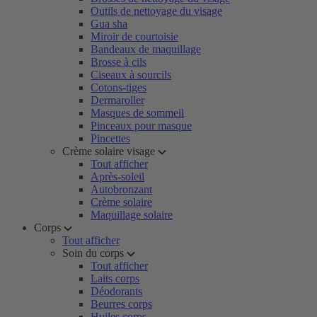
Outils de nettoyage du visage
Gua sha
Miroir de courtoisie
Bandeaux de maquillage
Brosse à cils
Ciseaux à sourcils
Cotons-tiges
Dermaroller
Masques de sommeil
Pinceaux pour masque
Pincettes
Crème solaire visage
Tout afficher
Après-soleil
Autobronzant
Crème solaire
Maquillage solaire
Corps
Tout afficher
Soin du corps
Tout afficher
Laits corps
Déodorants
Beurres corps
Huiles corps