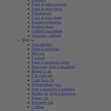
Fond de teint compact
Fond de teint crème
Enlumineurs
Fond de teint fluide
Poudres compactes
Poudres libres
Coffrets maquillage
Tatouages adhésifs
Yeux
Tout afficher
Fards à paupières
Mascara
Eyeliner
Fards à paupières crème
Base pour fards à paupières
Brosse à cils
Cils artificiels
Colle faux cils
Démaquillant yeux
Fard à paupières à paillettes
Palettes de fards à paupières
Primer cils
Recourbe-cils
Coffrets