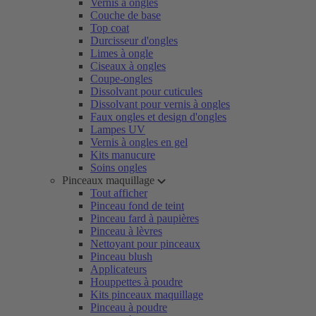
Vernis à ongles
Couche de base
Top coat
Durcisseur d'ongles
Limes à ongle
Ciseaux à ongles
Coupe-ongles
Dissolvant pour cuticules
Dissolvant pour vernis à ongles
Faux ongles et design d'ongles
Lampes UV
Vernis à ongles en gel
Kits manucure
Soins ongles
Pinceaux maquillage
Tout afficher
Pinceau fond de teint
Pinceau fard à paupières
Pinceau à lèvres
Nettoyant pour pinceaux
Pinceau blush
Applicateurs
Houppettes à poudre
Kits pinceaux maquillage
Pinceau à poudre