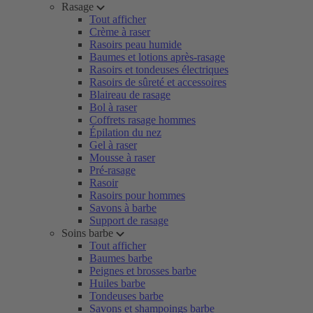
Rasage
Tout afficher
Crème à raser
Rasoirs peau humide
Baumes et lotions après-rasage
Rasoirs et tondeuses électriques
Rasoirs de sûreté et accessoires
Blaireau de rasage
Bol à raser
Coffrets rasage hommes
Épilation du nez
Gel à raser
Mousse à raser
Pré-rasage
Rasoir
Rasoirs pour hommes
Savons à barbe
Support de rasage
Soins barbe
Tout afficher
Baumes barbe
Peignes et brosses barbe
Huiles barbe
Tondeuses barbe
Savons et shampoings barbe