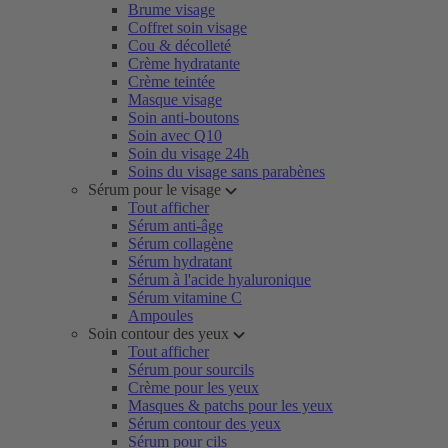
Brume visage
Coffret soin visage
Cou & décolleté
Crème hydratante
Crème teintée
Masque visage
Soin anti-boutons
Soin avec Q10
Soin du visage 24h
Soins du visage sans parabènes
Sérum pour le visage
Tout afficher
Sérum anti-âge
Sérum collagène
Sérum hydratant
Sérum à l'acide hyaluronique
Sérum vitamine C
Ampoules
Soin contour des yeux
Tout afficher
Sérum pour sourcils
Crème pour les yeux
Masques & patchs pour les yeux
Sérum contour des yeux
Sérum pour cils