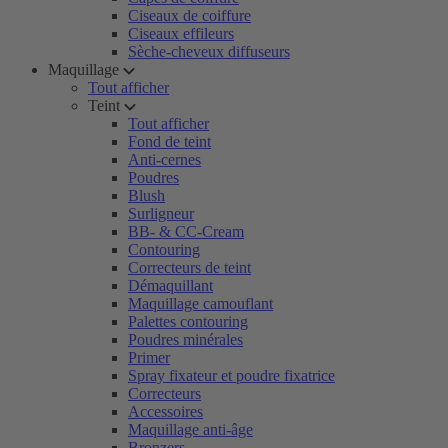
Ciseaux de coiffure
Ciseaux effileurs
Sèche-cheveux diffuseurs
Maquillage
Tout afficher
Teint
Tout afficher
Fond de teint
Anti-cernes
Poudres
Blush
Surligneur
BB- & CC-Cream
Contouring
Correcteurs de teint
Démaquillant
Maquillage camouflant
Palettes contouring
Poudres minérales
Primer
Spray fixateur et poudre fixatrice
Correcteurs
Accessoires
Maquillage anti-âge
Bronzers