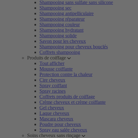
Shampooing sans sulfate sans silicone
Shampooing sec
Shampooing antipelliculaire
Shampooing réparateur
Shampooing couleur
Shampooing hydratant
Shampooing solide
Savon pour les cheveux
Shampooing pour cheveux bouclés
Coffrets shampooing
Produits de coiffage
Tout afficher
Mousse coiffante
Protection contre la chaleur
Cire cheveux
Spray coiffant
Spray racines
Coffrets produits de coiffage
Crème cheveux et crème coiffante
Gel cheveux
Laque cheveux
Mascara cheveux
Poudre pour cheveux
Spray eau salée cheveux
Soins cheveux sans rinçage