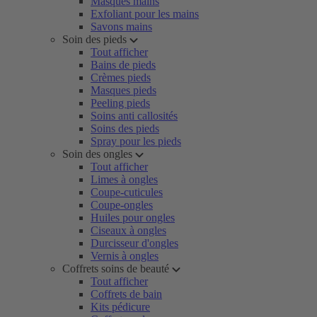
Masques mains
Exfoliant pour les mains
Savons mains
Soin des pieds
Tout afficher
Bains de pieds
Crèmes pieds
Masques pieds
Peeling pieds
Soins anti callosités
Soins des pieds
Spray pour les pieds
Soin des ongles
Tout afficher
Limes à ongles
Coupe-cuticules
Coupe-ongles
Huiles pour ongles
Ciseaux à ongles
Durcisseur d'ongles
Vernis à ongles
Coffrets soins de beauté
Tout afficher
Coffrets de bain
Kits pédicure