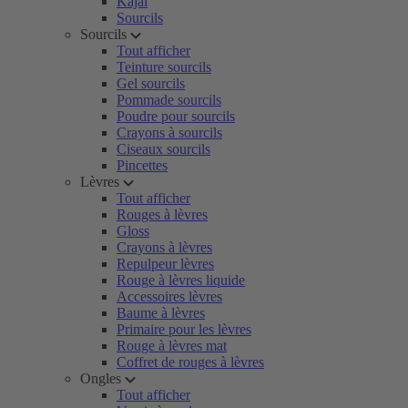
Kajal
Sourcils
Sourcils
Tout afficher
Teinture sourcils
Gel sourcils
Pommade sourcils
Poudre pour sourcils
Crayons à sourcils
Ciseaux sourcils
Pincettes
Lèvres
Tout afficher
Rouges à lèvres
Gloss
Crayons à lèvres
Repulpeur lèvres
Rouge à lèvres liquide
Accessoires lèvres
Baume à lèvres
Primaire pour les lèvres
Rouge à lèvres mat
Coffret de rouges à lèvres
Ongles
Tout afficher