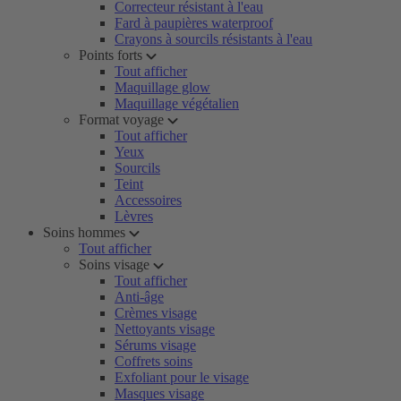
Correcteur résistant à l'eau
Fard à paupières waterproof
Crayons à sourcils résistants à l'eau
Points forts
Tout afficher
Maquillage glow
Maquillage végétalien
Format voyage
Tout afficher
Yeux
Sourcils
Teint
Accessoires
Lèvres
Soins hommes
Tout afficher
Soins visage
Tout afficher
Anti-âge
Crèmes visage
Nettoyants visage
Sérums visage
Coffrets soins
Exfoliant pour le visage
Masques visage