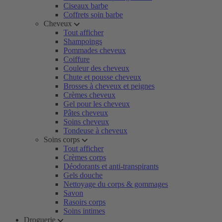
Ciseaux barbe
Coffrets soin barbe
Cheveux
Tout afficher
Shampoings
Pommades cheveux
Coiffure
Couleur des cheveux
Chute et pousse cheveux
Brosses à cheveux et peignes
Crèmes cheveux
Gel pour les cheveux
Pâtes cheveux
Soins cheveux
Tondeuse à cheveux
Soins corps
Tout afficher
Crèmes corps
Déodorants et anti-transpirants
Gels douche
Nettoyage du corps & gommages
Savon
Rasoirs corps
Soins intimes
Droguerie