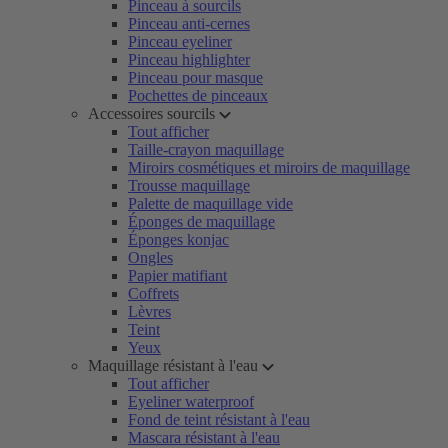
Pinceau à sourcils
Pinceau anti-cernes
Pinceau eyeliner
Pinceau highlighter
Pinceau pour masque
Pochettes de pinceaux
Accessoires sourcils
Tout afficher
Taille-crayon maquillage
Miroirs cosmétiques et miroirs de maquillage
Trousse maquillage
Palette de maquillage vide
Éponges de maquillage
Éponges konjac
Ongles
Papier matifiant
Coffrets
Lèvres
Teint
Yeux
Maquillage résistant à l'eau
Tout afficher
Eyeliner waterproof
Fond de teint résistant à l'eau
Mascara résistant à l'eau