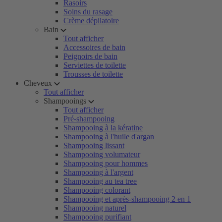
Rasoirs
Soins du rasage
Crème dépilatoire
Bain
Tout afficher
Accessoires de bain
Peignoirs de bain
Serviettes de toilette
Trousses de toilette
Cheveux
Tout afficher
Shampooings
Tout afficher
Pré-shampooing
Shampooing à la kératine
Shampooing à l'huile d'argan
Shampooing lissant
Shampooing volumateur
Shampooing pour hommes
Shampooing à l'argent
Shampooing au tea tree
Shampooing colorant
Shampooing et après-shampooing 2 en 1
Shampooing naturel
Shampooing purifiant