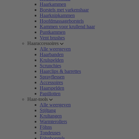
Haarkammen
Borstels met varkenshaar
Haarknipkammen
Hoofdmassageborstels
Kammen voor krullend haar
Puntkammen
Vent brushes
Haaraccessoires
Alle weergeven
Haarbanden
Krulspelden
Scrunchies
Haarclips & barrettes
Sprayflessen
Accessoires
Haarspelden
Papillotten
Haar-tools
Alle weergeven
Stijltang
Krultangen
Warmterollers
Föhns
Tondeuses
Föhnborstels