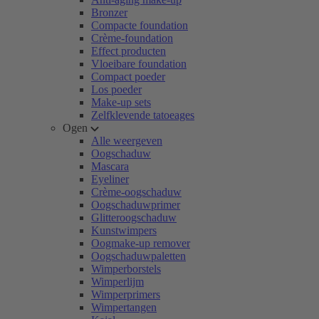
Bronzer
Compacte foundation
Crème-foundation
Effect producten
Vloeibare foundation
Compact poeder
Los poeder
Make-up sets
Zelfklevende tatoeages
Ogen
Alle weergeven
Oogschaduw
Mascara
Eyeliner
Crème-oogschaduw
Oogschaduwprimer
Glitteroogschaduw
Kunstwimpers
Oogmake-up remover
Oogschaduwpaletten
Wimperborstels
Wimperlijm
Wimperprimers
Wimpertangen