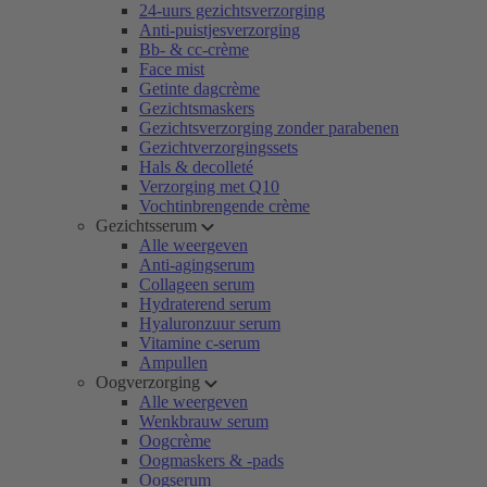
24-uurs gezichtsverzorging
Anti-puistjesverzorging
Bb- & cc-crème
Face mist
Getinte dagcrème
Gezichtsmaskers
Gezichtsverzorging zonder parabenen
Gezichtverzorgingssets
Hals & decolleté
Verzorging met Q10
Vochtinbrengende crème
Gezichtsserum
Alle weergeven
Anti-agingserum
Collageen serum
Hydraterend serum
Hyaluronzuur serum
Vitamine c-serum
Ampullen
Oogverzorging
Alle weergeven
Wenkbrauw serum
Oogcrème
Oogmaskers & -pads
Oogserum