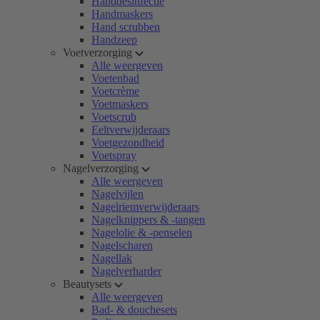
Handdesinfectie
Handmaskers
Hand scrubben
Handzeep
Voetverzorging
Alle weergeven
Voetenbad
Voetcrème
Voetmaskers
Voetscrub
Eeltverwijderaars
Voetgezondheid
Voetspray
Nagelverzorging
Alle weergeven
Nagelvijlen
Nagelriemverwijderaars
Nagelknippers & -tangen
Nagelolie & -penselen
Nagelscharen
Nagellak
Nagelverharder
Beautysets
Alle weergeven
Bad- & douchesets