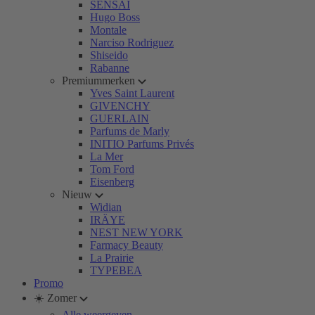
SENSAI
Hugo Boss
Montale
Narciso Rodriguez
Shiseido
Rabanne
Premiummerken
Yves Saint Laurent
GIVENCHY
GUERLAIN
Parfums de Marly
INITIO Parfums Privés
La Mer
Tom Ford
Eisenberg
Nieuw
Widian
IRÄYE
NEST NEW YORK
Farmacy Beauty
La Prairie
TYPEBEA
Promo
☀️ Zomer
Alle weergeven