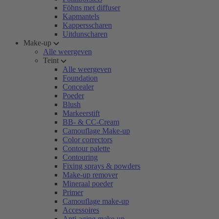
Föhns met diffuser
Kapmantels
Kappersscharen
Uitdunscharen
Make-up
Alle weergeven
Teint
Alle weergeven
Foundation
Concealer
Poeder
Blush
Markeerstift
BB- & CC-Cream
Camouflage Make-up
Color correctors
Contour palette
Contouring
Fixing sprays & powders
Make-up remover
Mineraal poeder
Primer
Camouflage make-up
Accessoires
Anti-aging make-up