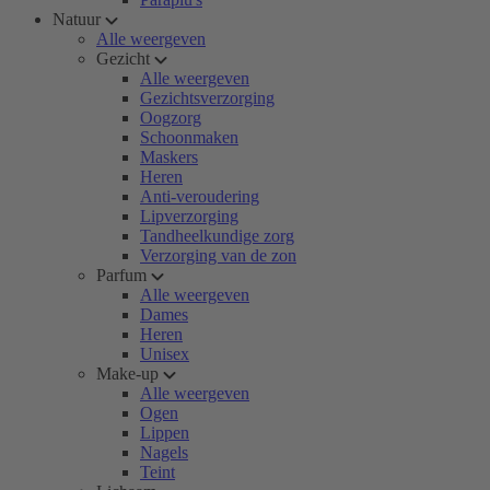
Natuur
Alle weergeven
Gezicht
Alle weergeven
Gezichtsverzorging
Oogzorg
Schoonmaken
Maskers
Heren
Anti-veroudering
Lipverzorging
Tandheelkundige zorg
Verzorging van de zon
Parfum
Alle weergeven
Dames
Heren
Unisex
Make-up
Alle weergeven
Ogen
Lippen
Nagels
Teint