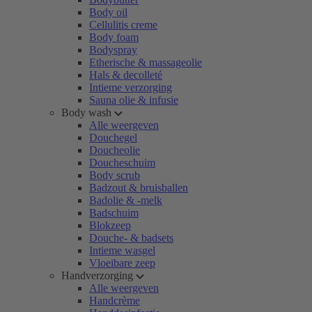
Body oil
Cellulitis creme
Body foam
Bodyspray
Etherische & massageolie
Hals & decolleté
Intieme verzorging
Sauna olie & infusie
Body wash
Alle weergeven
Douchegel
Doucheolie
Doucheschuim
Body scrub
Badzout & bruisballen
Badolie & -melk
Badschuim
Blokzeep
Douche- & badsets
Intieme wasgel
Vloeibare zeep
Handverzorging
Alle weergeven
Handcrème