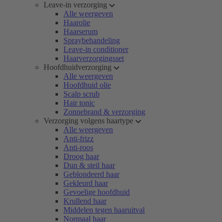
Leave-in verzorging
Alle weergeven
Haarolie
Haarserum
Spraybehandeling
Leave-in conditioner
Haarverzorgingsset
Hoofdhuidverzorging
Alle weergeven
Hoofdhuid olie
Scalp scrub
Hair tonic
Zonnebrand & verzorging
Verzorging volgens haartype
Alle weergeven
Anti-frizz
Anti-roos
Droog haar
Dun & steil haar
Geblondeerd haar
Gekleurd haar
Gevoelige hoofdhuid
Krullend haar
Middelen tegen haaruitval
Normaal haar