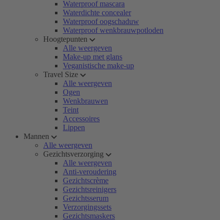
Waterproof mascara
Waterdichte concealer
Waterproof oogschaduw
Waterproof wenkbrauwpotloden
Hoogtepunten
Alle weergeven
Make-up met glans
Veganistische make-up
Travel Size
Alle weergeven
Ogen
Wenkbrauwen
Teint
Accessoires
Lippen
Mannen
Alle weergeven
Gezichtsverzorging
Alle weergeven
Anti-veroudering
Gezichtscrème
Gezichtsreinigers
Gezichtsserum
Verzorgingssets
Gezichtsmaskers