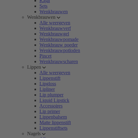
Kajal
Sets
Wenkbrauwen
Wenkbrauwen
Alle weergeven
Wenkbrauwverf
Wenkbrauwgel
Wenkbrauwpomade
Wenkbrauw poeder
Wenkbrauwpotloden
Pincet
Wenkbrauwscharen
Lippen
Alle weergeven
Lippenstift
Lipgloss
Lipliner
Lip plumper
Liquid Lipstick
Accessoires
Lip primer
Lippenbalsem
Matte lippenstift
Lippenstiftsets
Nagels