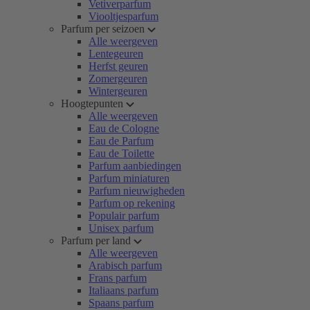
Vetiverparfum
Viooltjesparfum
Parfum per seizoen
Alle weergeven
Lentegeuren
Herfst geuren
Zomergeuren
Wintergeuren
Hoogtepunten
Alle weergeven
Eau de Cologne
Eau de Parfum
Eau de Toilette
Parfum aanbiedingen
Parfum miniaturen
Parfum nieuwigheden
Parfum op rekening
Populair parfum
Unisex parfum
Parfum per land
Alle weergeven
Arabisch parfum
Frans parfum
Italiaans parfum
Spaans parfum