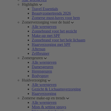
Highlights
Travel Essentials
Beautyzomertrends 2026
Zomerse must-haves voor hem
Zomerverzorging voor de huid
Alle weergeven
Zonnebrand voor het gezicht
Make-up met SPF
Zonnebrand voor het hele lichaam
Haarverzorging met SPF
Aftersun
Zelfbruiner
Zomergeuren
Alle weergeven
Damesgeuren
Herengeuren
Bodyspray
Huidverzorging
Alle weergeven
Gezicht & Lichaamsverzorging
Haarverzorging
Zomerse make-up en trends
Alle weergeven
Mists & setting sprays