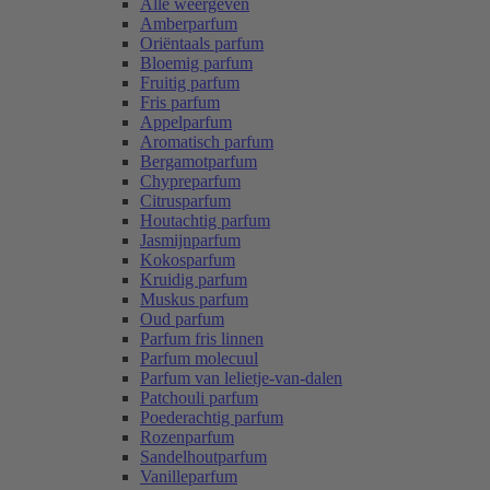
Alle weergeven
Amberparfum
Oriëntaals parfum
Bloemig parfum
Fruitig parfum
Fris parfum
Appelparfum
Aromatisch parfum
Bergamotparfum
Chypreparfum
Citrusparfum
Houtachtig parfum
Jasmijnparfum
Kokosparfum
Kruidig parfum
Muskus parfum
Oud parfum
Parfum fris linnen
Parfum molecuul
Parfum van lelietje-van-dalen
Patchouli parfum
Poederachtig parfum
Rozenparfum
Sandelhoutparfum
Vanilleparfum