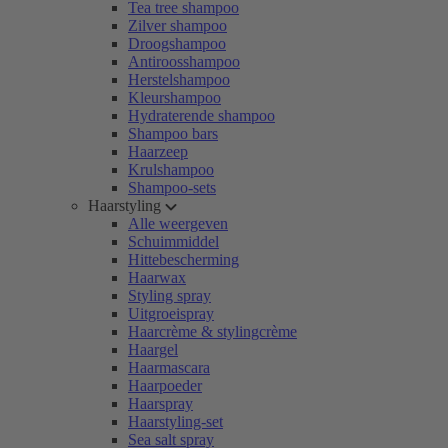
Tea tree shampoo
Zilver shampoo
Droogshampoo
Antiroosshampoo
Herstelshampoo
Kleurshampoo
Hydraterende shampoo
Shampoo bars
Haarzeep
Krulshampoo
Shampoo-sets
Haarstyling
Alle weergeven
Schuimmiddel
Hittebescherming
Haarwax
Styling spray
Uitgroeispray
Haarcrème & stylingcrème
Haargel
Haarmascara
Haarpoeder
Haarspray
Haarstyling-set
Sea salt spray