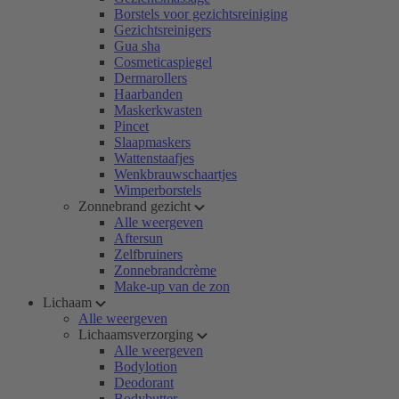
Borstels voor gezichtsreiniging
Gezichtsreinigers
Gua sha
Cosmeticaspiegel
Dermarollers
Haarbanden
Maskerkwasten
Pincet
Slaapmaskers
Wattenstaafjes
Wenkbrauwschaartjes
Wimperborstels
Zonnebrand gezicht
Alle weergeven
Aftersun
Zelfbruiners
Zonnebrandcrème
Make-up van de zon
Lichaam
Alle weergeven
Lichaamsverzorging
Alle weergeven
Bodylotion
Deodorant
Bodybutter