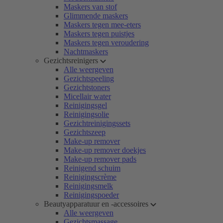
Maskers van stof
Glimmende maskers
Maskers tegen mee-eters
Maskers tegen puistjes
Maskers tegen veroudering
Nachtmaskers
Gezichtsreinigers
Alle weergeven
Gezichtspeeling
Gezichtstoners
Micellair water
Reinigingsgel
Reinigingsolie
Gezichtreinigingssets
Gezichtszeep
Make-up remover
Make-up remover doekjes
Make-up remover pads
Reinigend schuim
Reinigingscrème
Reinigingsmelk
Reinigingspoeder
Beautyapparatuur en -accessoires
Alle weergeven
Gezichtsmassage