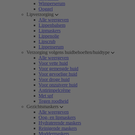
Wimperserum
Ooggel
Lipverzorging
Alle weergeven
Lippenbalsem
Lipmaskers
Lippenolie
Lipscrub
Lippenserum
Verzorging volgens huidbehoeften/huidtype
Alle weergeven
Voor vette huid
Voor gemengde huid
Voor gevoelige huid
Voor droge huid
Voor onzuivere huid
Antirimpelcrème
Met spf
Tegen roodheid
Gezichtsmaskers
Alle weergeven
Oog- en lipmaskers
Hydraterende maskers
Reinigende maskers
Moddermaskers