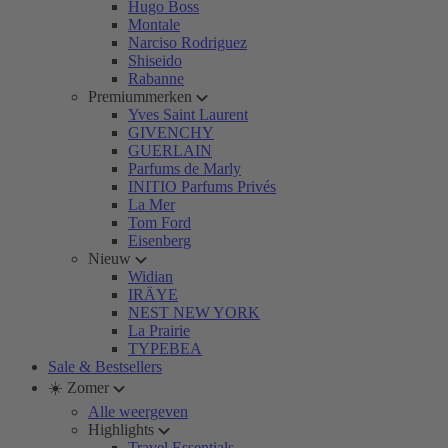
Hugo Boss
Montale
Narciso Rodriguez
Shiseido
Rabanne
Premiummerken
Yves Saint Laurent
GIVENCHY
GUERLAIN
Parfums de Marly
INITIO Parfums Privés
La Mer
Tom Ford
Eisenberg
Nieuw
Widian
IRÄYE
NEST NEW YORK
La Prairie
TYPEBEA
Sale & Bestsellers
☀️ Zomer
Alle weergeven
Highlights
Travel Essentials