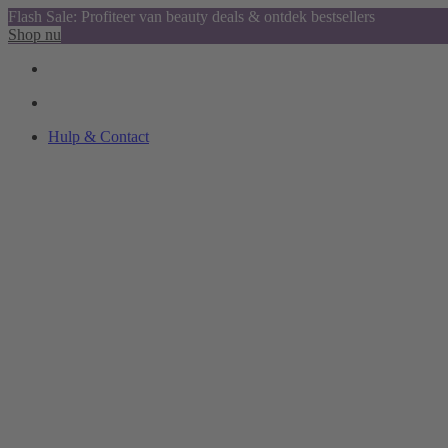
Flash Sale: Profiteer van beauty deals & ontdek bestsellers
Shop nu
Hulp & Contact