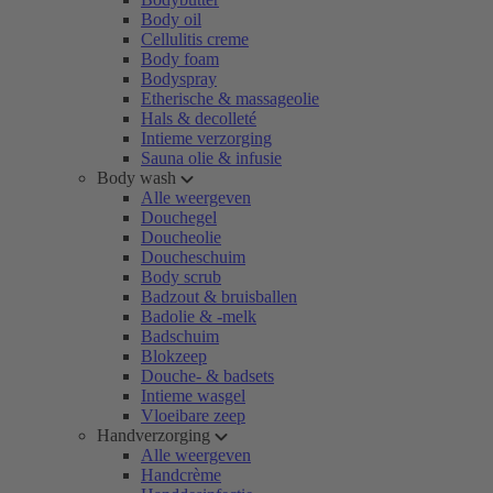
Body oil
Cellulitis creme
Body foam
Bodyspray
Etherische & massageolie
Hals & decolleté
Intieme verzorging
Sauna olie & infusie
Body wash
Alle weergeven
Douchegel
Doucheolie
Doucheschuim
Body scrub
Badzout & bruisballen
Badolie & -melk
Badschuim
Blokzeep
Douche- & badsets
Intieme wasgel
Vloeibare zeep
Handverzorging
Alle weergeven
Handcrème