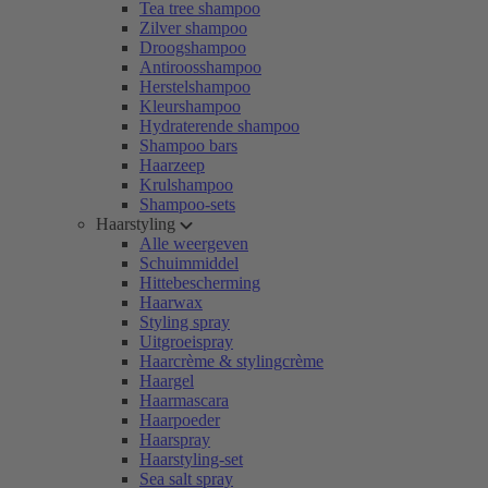
Tea tree shampoo
Zilver shampoo
Droogshampoo
Antiroosshampoo
Herstelshampoo
Kleurshampoo
Hydraterende shampoo
Shampoo bars
Haarzeep
Krulshampoo
Shampoo-sets
Haarstyling
Alle weergeven
Schuimmiddel
Hittebescherming
Haarwax
Styling spray
Uitgroeispray
Haarcrème & stylingcrème
Haargel
Haarmascara
Haarpoeder
Haarspray
Haarstyling-set
Sea salt spray