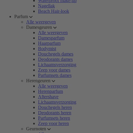
Waterproof make-up
Nagellak
Beach Hair-look
Parfum
Alle weergeven
Damesgeuren
Alle weergeven
Damesparfum
Haarparfum
Bodymist
Douchegels dames
Deodorants dames
Lichaamsverzorging
Zeep voor dames
Parfumsets dames
Herengeuren
Alle weergeven
Herenparfum
Aftershave
Lichaamsverzorging
Douchegels heren
Deodorants heren
Parfumsets heren
Zeep voor heren
Geurnoten