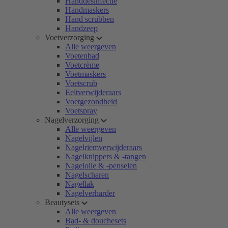
Handdesinfectie
Handmaskers
Hand scrubben
Handzeep
Voetverzorging
Alle weergeven
Voetenbad
Voetcrème
Voetmaskers
Voetscrub
Eeltverwijderaars
Voetgezondheid
Voetspray
Nagelverzorging
Alle weergeven
Nagelvijlen
Nagelriemverwijderaars
Nagelknippers & -tangen
Nagelolie & -penselen
Nagelscharen
Nagellak
Nagelverharder
Beautysets
Alle weergeven
Bad- & douchesets