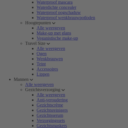
Waterproof mascara
Waterdichte concealer
Waterproof oogschaduw
Waterproof wenkbrauwpotloden
Hoogtepunten
Alle weergeven
Make-up met glans
Veganistische make-up
Travel Size
Alle weergeven
Ogen
Wenkbrauwen
Teint
Accessoires
Lippen
Mannen
Alle weergeven
Gezichtsverzorging
Alle weergeven
Anti-veroudering
Gezichtscrème
Gezichtsreinigers
Gezichtsserum
Verzorgingssets
Gezichtsmaskers