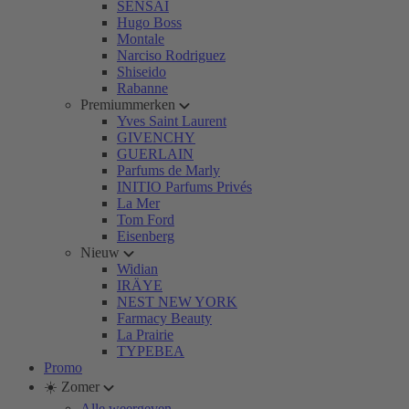
SENSAI
Hugo Boss
Montale
Narciso Rodriguez
Shiseido
Rabanne
Premiummerken
Yves Saint Laurent
GIVENCHY
GUERLAIN
Parfums de Marly
INITIO Parfums Privés
La Mer
Tom Ford
Eisenberg
Nieuw
Widian
IRÄYE
NEST NEW YORK
Farmacy Beauty
La Prairie
TYPEBEA
Promo
☀️ Zomer
Alle weergeven