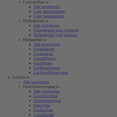
Luxe parfum
Alle weergeven
Luxe damesparfum
Luxe herenparfum
Nichegeuren
Alle weergeven
Nichegeuren voor vrouwen
Nichegeuren voor mannen
Huisparfum
Alle weergeven
Geurkaarsen
Geurstokjes
Geurdiffusers
Geurstenen
Luchtverfrissers
Luchtverfrissers auto
Gezicht
Alle weergeven
Gezichtsverzorging
Alle weergeven
Gezichtscrème
Antirimpelcrème
Dagcrème
Nachtcrème
Gezichtsolie