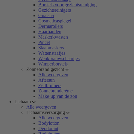
Borstels voor gezichtsreiniging
Gezichtsreinigers
Gua sha
Cosmeticaspiegel
Dermarollers
Haarbanden
Maskerkwasten
Pincet
Slaapmaskers
Wattenstaafjes
Wenkbrauwschaartjes
Wimperborstels
Zonnebrand gezicht
Alle weergeven
Aftersun
Zelfbruiners
Zonnebrandcrème
Make-up van de zon
Lichaam
Alle weergeven
Lichaamsverzorging
Alle weergeven
Bodylotion
Deodorant
Bodybutter