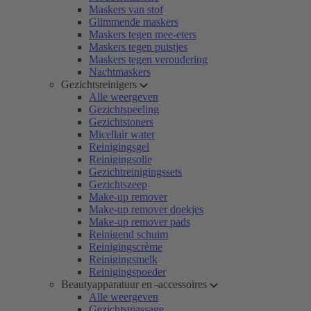
Maskers van stof
Glimmende maskers
Maskers tegen mee-eters
Maskers tegen puistjes
Maskers tegen veroudering
Nachtmaskers
Gezichtsreinigers
Alle weergeven
Gezichtspeeling
Gezichtstoners
Micellair water
Reinigingsgel
Reinigingsolie
Gezichtreinigingssets
Gezichtszeep
Make-up remover
Make-up remover doekjes
Make-up remover pads
Reinigend schuim
Reinigingscrème
Reinigingsmelk
Reinigingspoeder
Beautyapparatuur en -accessoires
Alle weergeven
Gezichtsmassage