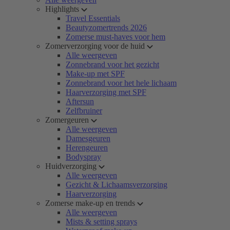
Highlights
Travel Essentials
Beautyzomertrends 2026
Zomerse must-haves voor hem
Zomerverzorging voor de huid
Alle weergeven
Zonnebrand voor het gezicht
Make-up met SPF
Zonnebrand voor het hele lichaam
Haarverzorging met SPF
Aftersun
Zelfbruiner
Zomergeuren
Alle weergeven
Damesgeuren
Herengeuren
Bodyspray
Huidverzorging
Alle weergeven
Gezicht & Lichaamsverzorging
Haarverzorging
Zomerse make-up en trends
Alle weergeven
Mists & setting sprays