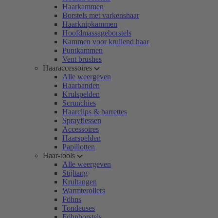
Haarkammen
Borstels met varkenshaar
Haarknipkammen
Hoofdmassageborstels
Kammen voor krullend haar
Puntkammen
Vent brushes
Haaraccessoires
Alle weergeven
Haarbanden
Krulspelden
Scrunchies
Haarclips & barrettes
Sprayflessen
Accessoires
Haarspelden
Papillotten
Haar-tools
Alle weergeven
Stijltang
Krultangen
Warmterollers
Föhns
Tondeuses
Föhnborstels