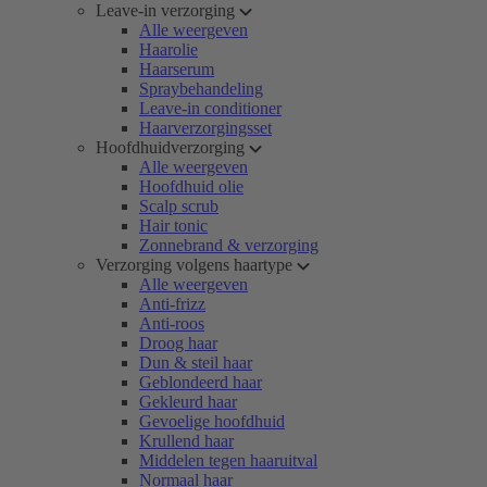
Leave-in verzorging
Alle weergeven
Haarolie
Haarserum
Spraybehandeling
Leave-in conditioner
Haarverzorgingsset
Hoofdhuidverzorging
Alle weergeven
Hoofdhuid olie
Scalp scrub
Hair tonic
Zonnebrand & verzorging
Verzorging volgens haartype
Alle weergeven
Anti-frizz
Anti-roos
Droog haar
Dun & steil haar
Geblondeerd haar
Gekleurd haar
Gevoelige hoofdhuid
Krullend haar
Middelen tegen haaruitval
Normaal haar