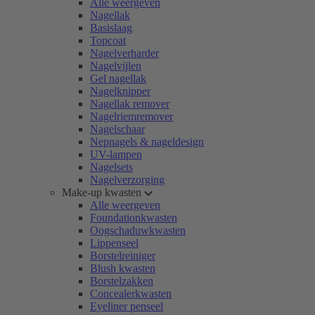
Alle weergeven
Nagellak
Basislaag
Topcoat
Nagelverharder
Nagelvijlen
Gel nagellak
Nagelknipper
Nagellak remover
Nagelriemremover
Nagelschaar
Nepnagels & nageldesign
UV-lampen
Nagelsets
Nagelverzorging
Make-up kwasten
Alle weergeven
Foundationkwasten
Oogschaduwkwasten
Lippenseel
Borstelreiniger
Blush kwasten
Borstelzakken
Concealerkwasten
Eyeliner penseel