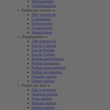
Vetiverparfum
Viooltjesparfum
Parfum per seizoen
Alle weergeven
Lentegeuren
Herfst geuren
Zomergeuren
Wintergeuren
Hoogtepunten
Alle weergeven
Eau de Cologne
Eau de Parfum
Eau de Toilette
Parfum aanbiedingen
Parfum miniaturen
Parfum nieuwigheden
Parfum op rekening
Populair parfum
Unisex parfum
Parfum per land
Alle weergeven
Arabisch parfum
Frans parfum
Italiaans parfum
Spaans parfum