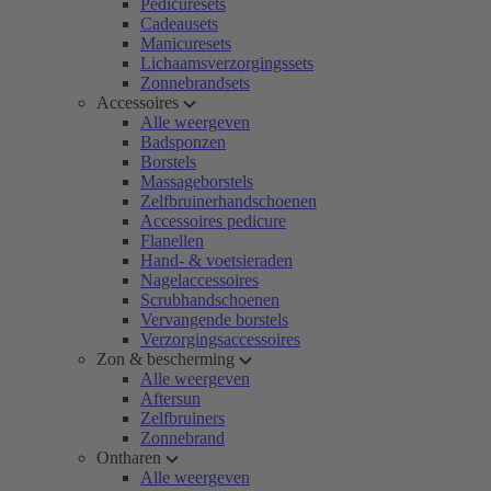
Pedicuresets
Cadeausets
Manicuresets
Lichaamsverzorgingssets
Zonnebrandsets
Accessoires
Alle weergeven
Badsponzen
Borstels
Massageborstels
Zelfbruinerhandschoenen
Accessoires pedicure
Flanellen
Hand- & voetsieraden
Nagelaccessoires
Scrubhandschoenen
Vervangende borstels
Verzorgingsaccessoires
Zon & bescherming
Alle weergeven
Aftersun
Zelfbruiners
Zonnebrand
Ontharen
Alle weergeven