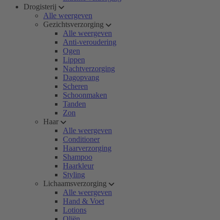
Drogisterij
Alle weergeven
Gezichtsverzorging
Alle weergeven
Anti-veroudering
Ogen
Lippen
Nachtverzorging
Dagopvang
Scheren
Schoonmaken
Tanden
Zon
Haar
Alle weergeven
Conditioner
Haarverzorging
Shampoo
Haarkleur
Styling
Lichaamsverzorging
Alle weergeven
Hand & Voet
Lotions
Oliën