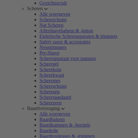
Gezichtsscrub
Scheren
Alle weergeven
Scheerschuim
Nat Scheren
Aftershavebalsem & -lotion
Elektrische Scheerapparaten & trimmers
Safety razor & accessoires
Neustrimmers
Pre-Shave
Scheerapparaat voor mannen
Scheergel
Scheerkom
Scheerkwast
Scheermes
Scheerschuim
Scheersets
Scheerstandaard
Scheerzeep
Baardverzorging
Alle weergeven
Baardbalsem
Baardkammen & -borstels
Baardolie
Baardtondeuses & -trimmers