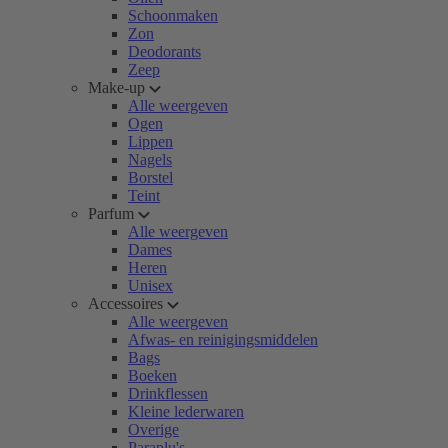
Schoonmaken
Zon
Deodorants
Zeep
Make-up
Alle weergeven
Ogen
Lippen
Nagels
Borstel
Teint
Parfum
Alle weergeven
Dames
Heren
Unisex
Accessoires
Alle weergeven
Afwas- en reinigingsmiddelen
Bags
Boeken
Drinkflessen
Kleine lederwaren
Overige
Paraplu's