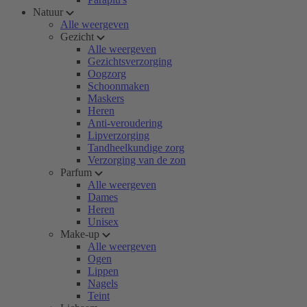
Natuur
Alle weergeven
Gezicht
Alle weergeven
Gezichtsverzorging
Oogzorg
Schoonmaken
Maskers
Heren
Anti-veroudering
Lipverzorging
Tandheelkundige zorg
Verzorging van de zon
Parfum
Alle weergeven
Dames
Heren
Unisex
Make-up
Alle weergeven
Ogen
Lippen
Nagels
Teint