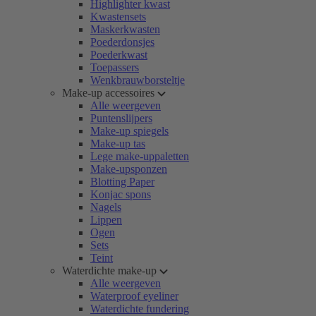
Highlighter kwast
Kwastensets
Maskerkwasten
Poederdonsjes
Poederkwast
Toepassers
Wenkbrauwborsteltje
Make-up accessoires
Alle weergeven
Puntenslijpers
Make-up spiegels
Make-up tas
Lege make-uppaletten
Make-upsponzen
Blotting Paper
Konjac spons
Nagels
Lippen
Ogen
Sets
Teint
Waterdichte make-up
Alle weergeven
Waterproof eyeliner
Waterdichte fundering