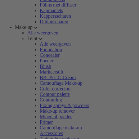
Föhns met diffuser
Kapmantels
Kappersscharen
Uitdunscharen
Make-up
Alle weergeven
Teint
Alle weergeven
Foundation
Concealer
Poeder
Blush
Markeerstift
BB- & CC-Cream
Camouflage Make-up
Color correctors
Contour palette
Contouring
Fixing sprays & powders
Make-up remover
Mineraal poeder
Primer
Camouflage make-up
Accessoires
Anti-aging make-up