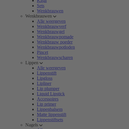
Kajal
Sets
Wenkbrauwen
Wenkbrauwen
Alle weergeven
Wenkbrauwverf
Wenkbrauwgel
Wenkbrauwpomade
Wenkbrauw poeder
Wenkbrauwpotloden
Pincet
Wenkbrauwscharen
Lippen
Alle weergeven
Lippenstift
Lipgloss
Lipliner
Lip plumper
Liquid Lipstick
Accessoires
Lip primer
Lippenbalsem
Matte lippenstift
Lippenstiftsets
Nagels