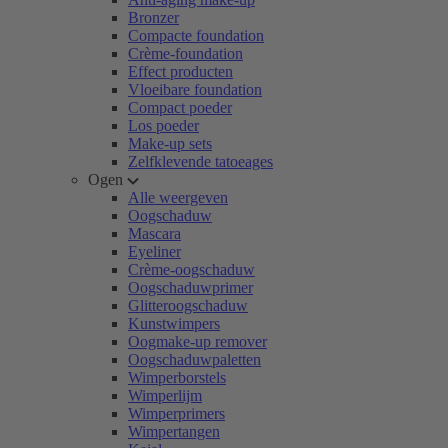
Bronzer
Compacte foundation
Crème-foundation
Effect producten
Vloeibare foundation
Compact poeder
Los poeder
Make-up sets
Zelfklevende tatoeages
Ogen
Alle weergeven
Oogschaduw
Mascara
Eyeliner
Crème-oogschaduw
Oogschaduwprimer
Glitteroogschaduw
Kunstwimpers
Oogmake-up remover
Oogschaduwpaletten
Wimperborstels
Wimperlijm
Wimperprimers
Wimpertangen