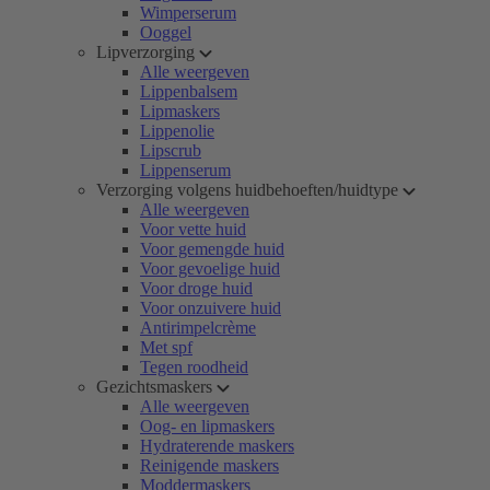
Wimperserum
Ooggel
Lipverzorging
Alle weergeven
Lippenbalsem
Lipmaskers
Lippenolie
Lipscrub
Lippenserum
Verzorging volgens huidbehoeften/huidtype
Alle weergeven
Voor vette huid
Voor gemengde huid
Voor gevoelige huid
Voor droge huid
Voor onzuivere huid
Antirimpelcrème
Met spf
Tegen roodheid
Gezichtsmaskers
Alle weergeven
Oog- en lipmaskers
Hydraterende maskers
Reinigende maskers
Moddermaskers