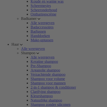
Koude en warme was
Scheermesjes
Scheeronderhoud
Ontharingscrème
Badkamer
Alle weergeven
Badaccessoires
Badjassen
Handdoeken
Make-uptassen
Haar
Alle weergeven
Shampoo
Alle weergeven
Keratine shampoo
Pre-Shampoo
Arganolie shampoo
Verzachtende shampoo
Shampoo voor volume
Shampoo voor mannen
2-in-1 shampoo & conditioner
Clarifying shampoo
Kleurshampoo
Natuurlijke shampoo
Shampoo zonder siliconen