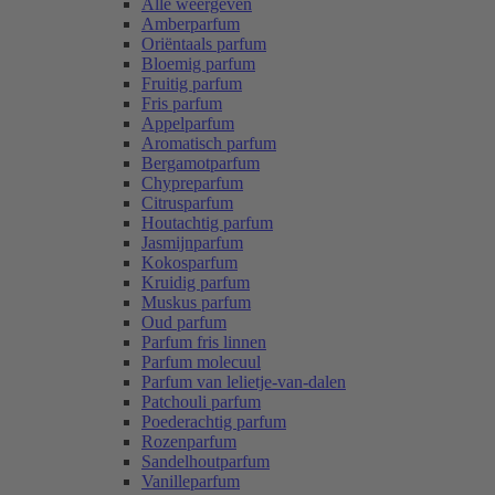
Alle weergeven
Amberparfum
Oriëntaals parfum
Bloemig parfum
Fruitig parfum
Fris parfum
Appelparfum
Aromatisch parfum
Bergamotparfum
Chypreparfum
Citrusparfum
Houtachtig parfum
Jasmijnparfum
Kokosparfum
Kruidig parfum
Muskus parfum
Oud parfum
Parfum fris linnen
Parfum molecuul
Parfum van lelietje-van-dalen
Patchouli parfum
Poederachtig parfum
Rozenparfum
Sandelhoutparfum
Vanilleparfum