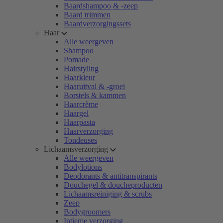
Baardshampoo & -zeep
Baard trimmen
Baardverzorgingssets
Haar
Alle weergeven
Shampoo
Pomade
Hairstyling
Haarkleur
Haaruitval & -groei
Borstels & kammen
Haarcrème
Haargel
Haarpasta
Haarverzorging
Tondeuses
Lichaamsverzorging
Alle weergeven
Bodylotions
Deodorants & antitranspirants
Douchegel & doucheproducten
Lichaamsreiniging & scrubs
Zeep
Bodygroomers
Intieme verzorging