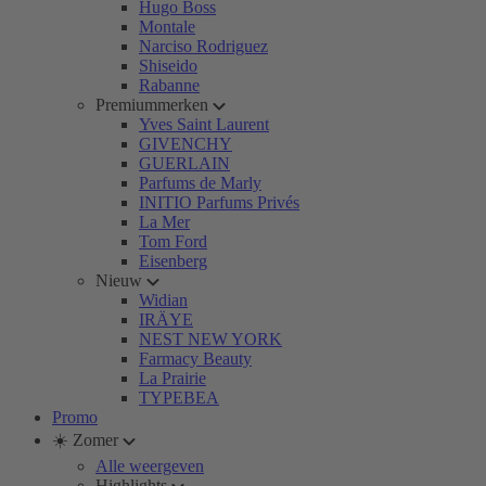
Hugo Boss
Montale
Narciso Rodriguez
Shiseido
Rabanne
Premiummerken
Yves Saint Laurent
GIVENCHY
GUERLAIN
Parfums de Marly
INITIO Parfums Privés
La Mer
Tom Ford
Eisenberg
Nieuw
Widian
IRÄYE
NEST NEW YORK
Farmacy Beauty
La Prairie
TYPEBEA
Promo
☀️ Zomer
Alle weergeven
Highlights