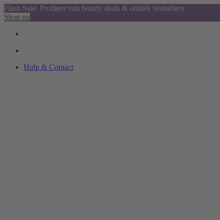
Flash Sale: Profiteer van beauty deals & ontdek bestsellers
Shop nu
Hulp & Contact