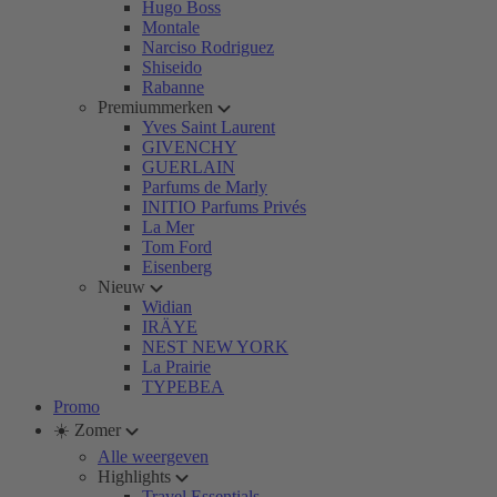
Hugo Boss
Montale
Narciso Rodriguez
Shiseido
Rabanne
Premiummerken
Yves Saint Laurent
GIVENCHY
GUERLAIN
Parfums de Marly
INITIO Parfums Privés
La Mer
Tom Ford
Eisenberg
Nieuw
Widian
IRÄYE
NEST NEW YORK
La Prairie
TYPEBEA
Promo
☀️ Zomer
Alle weergeven
Highlights
Travel Essentials