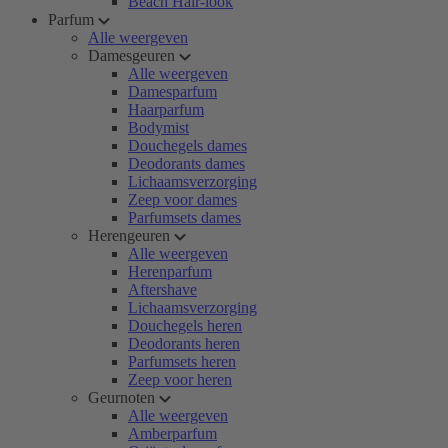
Beach Hair-look
Parfum
Alle weergeven
Damesgeuren
Alle weergeven
Damesparfum
Haarparfum
Bodymist
Douchegels dames
Deodorants dames
Lichaamsverzorging
Zeep voor dames
Parfumsets dames
Herengeuren
Alle weergeven
Herenparfum
Aftershave
Lichaamsverzorging
Douchegels heren
Deodorants heren
Parfumsets heren
Zeep voor heren
Geurnoten
Alle weergeven
Amberparfum