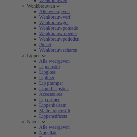
Wenkbrauwen
Wenkbrauwen
Alle weergeven
Wenkbrauwverf
Wenkbrauwgel
Wenkbrauwpomade
Wenkbrauw poeder
Wenkbrauwpotloden
Pincet
Wenkbrauwscharen
Lippen
Alle weergeven
Lippenstift
Lipgloss
Lipliner
Lip plumper
Liquid Lipstick
Accessoires
Lip primer
Lippenbalsem
Matte lippenstift
Lippenstiftsets
Nagels
Alle weergeven
Nagellak