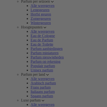
Parfum per seizoen
Alle weergeven
Lentegeuren
Herfst geuren
Zomergeuren
Wintergeuren
Hoogtepunten
Alle weergeven
Eau de Cologne
Eau de Parfum
Eau de Toilette
Parfum aanbiedingen
Parfum miniaturen
Parfum nieuwigheden
Parfum op rekening
Populair parfum
Unisex parfum
Parfum per land
Alle weergeven
Arabisch parfum
Frans parfum
Italiaans parfum
Spaans parfum
Luxe parfum
Alle weergeven