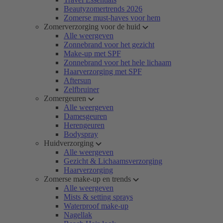
Beautyzomertrends 2026
Zomerse must-haves voor hem
Zomerverzorging voor de huid
Alle weergeven
Zonnebrand voor het gezicht
Make-up met SPF
Zonnebrand voor het hele lichaam
Haarverzorging met SPF
Aftersun
Zelfbruiner
Zomergeuren
Alle weergeven
Damesgeuren
Herengeuren
Bodyspray
Huidverzorging
Alle weergeven
Gezicht & Lichaamsverzorging
Haarverzorging
Zomerse make-up en trends
Alle weergeven
Mists & setting sprays
Waterproof make-up
Nagellak