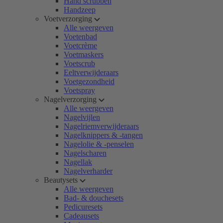
Hand scrubben
Handzeep
Voetverzorging
Alle weergeven
Voetenbad
Voetcrème
Voetmaskers
Voetscrub
Eeltverwijderaars
Voetgezondheid
Voetspray
Nagelverzorging
Alle weergeven
Nagelvijlen
Nagelriemverwijderaars
Nagelknippers & -tangen
Nagelolie & -penselen
Nagelscharen
Nagellak
Nagelverharder
Beautysets
Alle weergeven
Bad- & douchesets
Pedicuresets
Cadeausets