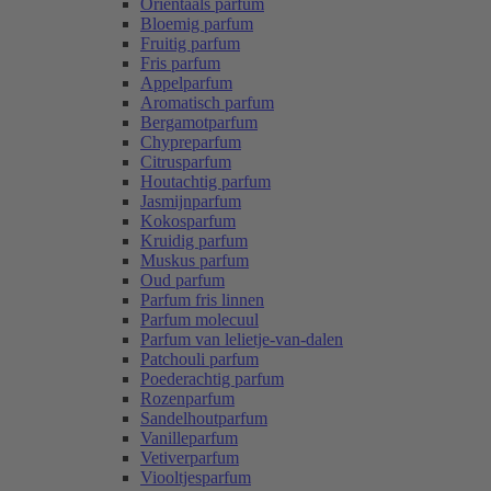
Oriëntaals parfum
Bloemig parfum
Fruitig parfum
Fris parfum
Appelparfum
Aromatisch parfum
Bergamotparfum
Chypreparfum
Citrusparfum
Houtachtig parfum
Jasmijnparfum
Kokosparfum
Kruidig parfum
Muskus parfum
Oud parfum
Parfum fris linnen
Parfum molecuul
Parfum van lelietje-van-dalen
Patchouli parfum
Poederachtig parfum
Rozenparfum
Sandelhoutparfum
Vanilleparfum
Vetiverparfum
Viooltjesparfum