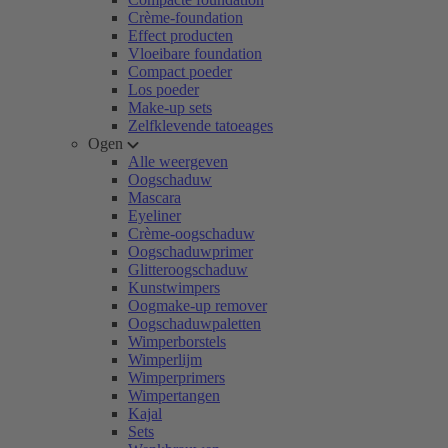
Crème-foundation
Effect producten
Vloeibare foundation
Compact poeder
Los poeder
Make-up sets
Zelfklevende tatoeages
Ogen
Alle weergeven
Oogschaduw
Mascara
Eyeliner
Crème-oogschaduw
Oogschaduwprimer
Glitteroogschaduw
Kunstwimpers
Oogmake-up remover
Oogschaduwpaletten
Wimperborstels
Wimperlijm
Wimperprimers
Wimpertangen
Kajal
Sets