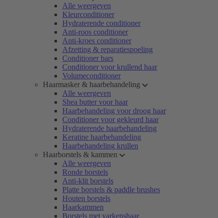
Alle weergeven
Kleurconditioner
Hydraterende conditioner
Anti-roos conditioner
Anti-kroes conditioner
Afzetting & reparatiespoeling
Conditioner bars
Conditioner voor krullend haar
Volumeconditioner
Haarmasker & haarbehandeling
Alle weergeven
Shea butter voor haar
Haarbehandeling voor droog haar
Conditioner voor gekleurd haar
Hydraterende haarbehandeling
Keratine haarbehandeling
Haarbehandeling krullen
Haarborstels & kammen
Alle weergeven
Ronde borstels
Anti-klit borstels
Platte borstels & paddle brushes
Houten borstels
Haarkammen
Borstels met varkenshaar