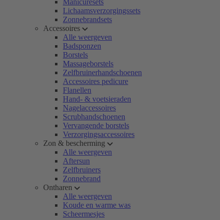
Manicuresets
Lichaamsverzorgingssets
Zonnebrandsets
Accessoires
Alle weergeven
Badsponzen
Borstels
Massageborstels
Zelfbruinerhandschoenen
Accessoires pedicure
Flanellen
Hand- & voetsieraden
Nagelaccessoires
Scrubhandschoenen
Vervangende borstels
Verzorgingsaccessoires
Zon & bescherming
Alle weergeven
Aftersun
Zelfbruiners
Zonnebrand
Ontharen
Alle weergeven
Koude en warme was
Scheermesjes