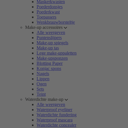
Maskerkwasten
Poederdonsjes
Poederkwast
Toepassers
Wenkbrauwborsteltje
Make-up accessoires
Alle weergeven
Puntenslijpers
Make-up spiegels
Make-up tas
Lege make-uppaletten
Make-upsponzen
Blotting Paper
Konjac spons
Nagels
Lippen
Ogen
Sets
Teint
Waterdichte make-up
Alle weergeven
Waterproof eyeliner
Waterdichte fundering
Waterproof mascara
Waterdichte concealer