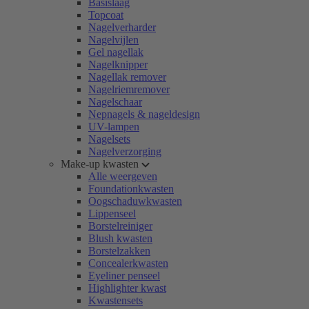
Basislaag
Topcoat
Nagelverharder
Nagelvijlen
Gel nagellak
Nagelknipper
Nagellak remover
Nagelriemremover
Nagelschaar
Nepnagels & nageldesign
UV-lampen
Nagelsets
Nagelverzorging
Make-up kwasten
Alle weergeven
Foundationkwasten
Oogschaduwkwasten
Lippenseel
Borstelreiniger
Blush kwasten
Borstelzakken
Concealerkwasten
Eyeliner penseel
Highlighter kwast
Kwastensets