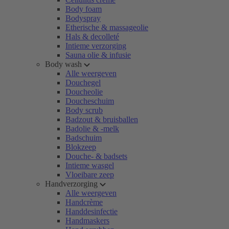
Body foam
Bodyspray
Etherische & massageolie
Hals & decolleté
Intieme verzorging
Sauna olie & infusie
Body wash
Alle weergeven
Douchegel
Doucheolie
Doucheschuim
Body scrub
Badzout & bruisballen
Badolie & -melk
Badschuim
Blokzeep
Douche- & badsets
Intieme wasgel
Vloeibare zeep
Handverzorging
Alle weergeven
Handcrème
Handdesinfectie
Handmaskers