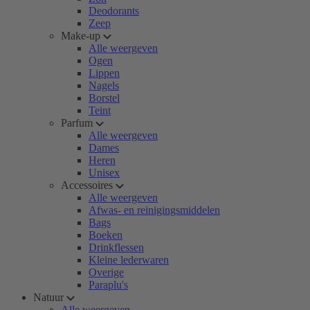
Deodorants
Zeep
Make-up
Alle weergeven
Ogen
Lippen
Nagels
Borstel
Teint
Parfum
Alle weergeven
Dames
Heren
Unisex
Accessoires
Alle weergeven
Afwas- en reinigingsmiddelen
Bags
Boeken
Drinkflessen
Kleine lederwaren
Overige
Paraplu's
Natuur
Alle weergeven