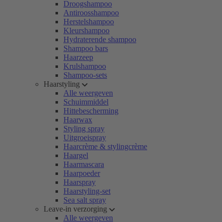
Droogshampoo
Antiroosshampoo
Herstelshampoo
Kleurshampoo
Hydraterende shampoo
Shampoo bars
Haarzeep
Krulshampoo
Shampoo-sets
Haarstyling
Alle weergeven
Schuimmiddel
Hittebescherming
Haarwax
Styling spray
Uitgroeispray
Haarcrème & stylingcrème
Haargel
Haarmascara
Haarpoeder
Haarspray
Haarstyling-set
Sea salt spray
Leave-in verzorging
Alle weergeven