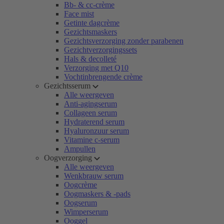
Bb- & cc-crème
Face mist
Getinte dagcrème
Gezichtsmaskers
Gezichtsverzorging zonder parabenen
Gezichtverzorgingssets
Hals & decolleté
Verzorging met Q10
Vochtinbrengende crème
Gezichtsserum
Alle weergeven
Anti-agingserum
Collageen serum
Hydraterend serum
Hyaluronzuur serum
Vitamine c-serum
Ampullen
Oogverzorging
Alle weergeven
Wenkbrauw serum
Oogcrème
Oogmaskers & -pads
Oogserum
Wimperserum
Ooggel