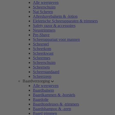
Alle weergeven
Scheerschuim
Nat Scheren
Aftershavebalsem & -lotion
Elektrische Scheerapparaten & trimmers
Safety razor & accessoires
Neustrimmers
Pre-Shave
Scheerapparaat voor mannen
Scheergel
Scheerkom
Scheerkwast
Scheermes
Scheerschuim
Scheersets
Scheerstandaard
Scheerzeep
Baardverzorging
Alle weergeven
Baardbalsem
Baardkammen & -borstels
Baardolie
Baardtondeuses & -trimmers
Baardshampoo & -zeep
Baard trimmen