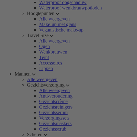
Waterproof oogschaduw
Waterproof wenkbrauwpotloden
Hoogtepunten
Alle weergeven
Make-up met glans
Veganistische make-up
Travel Size
Alle weergeven
Ogen
Wenkbrauwen
Teint
Accessoires
Lippen
Mannen
Alle weergeven
Gezichtsverzorging
Alle weergeven
Anti-veroudering
Gezichtscrème
Gezichtsreinigers
Gezichtsserum
Verzorgingssets
Gezichtsmaskers
Gezichtsscrub
Scheren