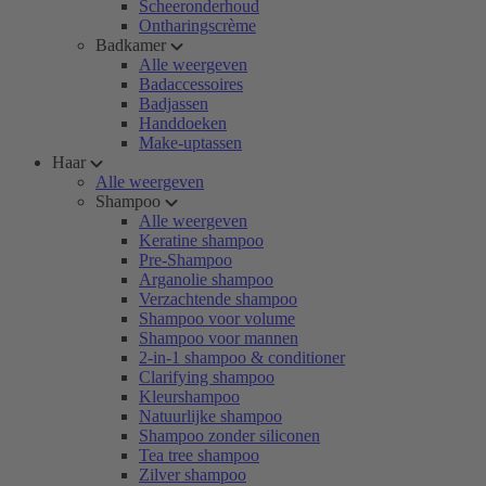
Scheeronderhoud
Ontharingscrème
Badkamer
Alle weergeven
Badaccessoires
Badjassen
Handdoeken
Make-uptassen
Haar
Alle weergeven
Shampoo
Alle weergeven
Keratine shampoo
Pre-Shampoo
Arganolie shampoo
Verzachtende shampoo
Shampoo voor volume
Shampoo voor mannen
2-in-1 shampoo & conditioner
Clarifying shampoo
Kleurshampoo
Natuurlijke shampoo
Shampoo zonder siliconen
Tea tree shampoo
Zilver shampoo