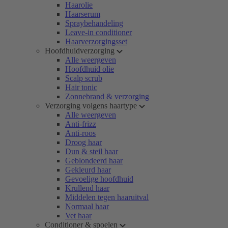
Haarolie
Haarserum
Spraybehandeling
Leave-in conditioner
Haarverzorgingsset
Hoofdhuidverzorging
Alle weergeven
Hoofdhuid olie
Scalp scrub
Hair tonic
Zonnebrand & verzorging
Verzorging volgens haartype
Alle weergeven
Anti-frizz
Anti-roos
Droog haar
Dun & steil haar
Geblondeerd haar
Gekleurd haar
Gevoelige hoofdhuid
Krullend haar
Middelen tegen haaruitval
Normaal haar
Vet haar
Conditioner & spoelen