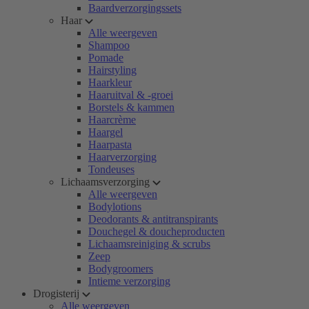
Baardverzorgingssets
Haar
Alle weergeven
Shampoo
Pomade
Hairstyling
Haarkleur
Haaruitval & -groei
Borstels & kammen
Haarcrème
Haargel
Haarpasta
Haarverzorging
Tondeuses
Lichaamsverzorging
Alle weergeven
Bodylotions
Deodorants & antitranspirants
Douchegel & doucheproducten
Lichaamsreiniging & scrubs
Zeep
Bodygroomers
Intieme verzorging
Drogisterij
Alle weergeven