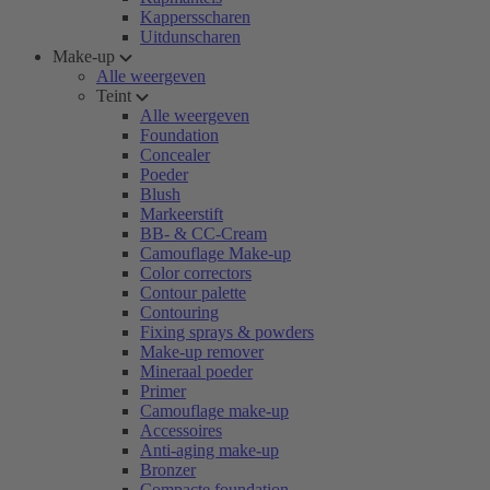
Kappersscharen
Uitdunscharen
Make-up
Alle weergeven
Teint
Alle weergeven
Foundation
Concealer
Poeder
Blush
Markeerstift
BB- & CC-Cream
Camouflage Make-up
Color correctors
Contour palette
Contouring
Fixing sprays & powders
Make-up remover
Mineraal poeder
Primer
Camouflage make-up
Accessoires
Anti-aging make-up
Bronzer
Compacte foundation