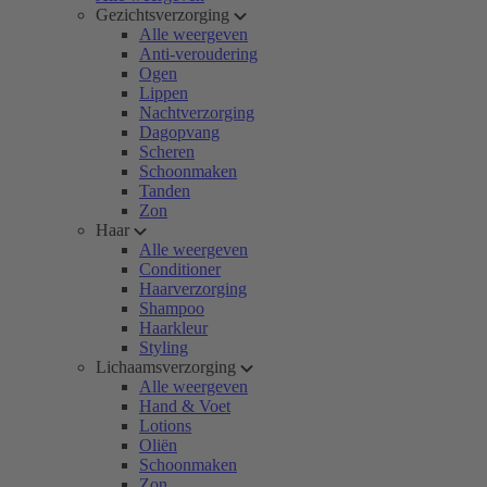
Gezichtsverzorging
Alle weergeven
Anti-veroudering
Ogen
Lippen
Nachtverzorging
Dagopvang
Scheren
Schoonmaken
Tanden
Zon
Haar
Alle weergeven
Conditioner
Haarverzorging
Shampoo
Haarkleur
Styling
Lichaamsverzorging
Alle weergeven
Hand & Voet
Lotions
Oliën
Schoonmaken
Zon