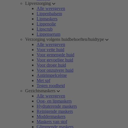
Lipverzorging
Alle weergeven
Lippenbalsem
Lipmaskers
Lippenolie
Lipscrub
Lippenserum
Verzorging volgens huidbehoeften/huidtype
Alle weergeven
Voor vette huid
Voor gemengde huid
Voor gevoelige huid
Voor droge huid
Voor onzuivere huid
Antirimpelcrème
Met spf
Tegen roodheid
Gezichtsmaskers
Alle weergeven
Oog- en lipmaskers
Hydraterende maskers
Reinigende maskers
Moddermaskers
Maskers van stof
Glimmende maskers