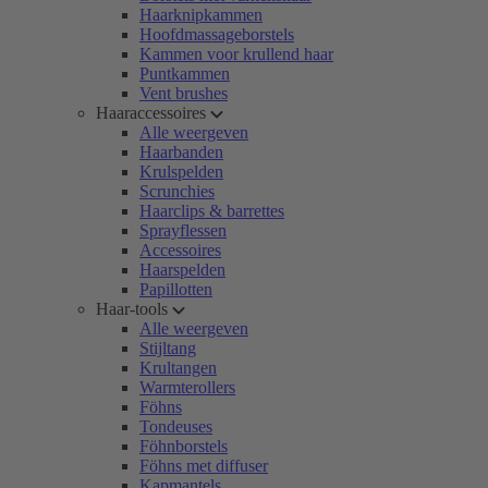
Haarknipkammen
Hoofdmassageborstels
Kammen voor krullend haar
Puntkammen
Vent brushes
Haaraccessoires
Alle weergeven
Haarbanden
Krulspelden
Scrunchies
Haarclips & barrettes
Sprayflessen
Accessoires
Haarspelden
Papillotten
Haar-tools
Alle weergeven
Stijltang
Krultangen
Warmterollers
Föhns
Tondeuses
Föhnborstels
Föhns met diffuser
Kapmantels