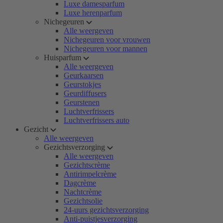
Luxe damesparfum
Luxe herenparfum
Nichegeuren
Alle weergeven
Nichegeuren voor vrouwen
Nichegeuren voor mannen
Huisparfum
Alle weergeven
Geurkaarsen
Geurstokjes
Geurdiffusers
Geurstenen
Luchtverfrissers
Luchtverfrissers auto
Gezicht
Alle weergeven
Gezichtsverzorging
Alle weergeven
Gezichtscrème
Antirimpelcrème
Dagcrème
Nachtcrème
Gezichtsolie
24-uurs gezichtsverzorging
Anti-puistjesverzorging