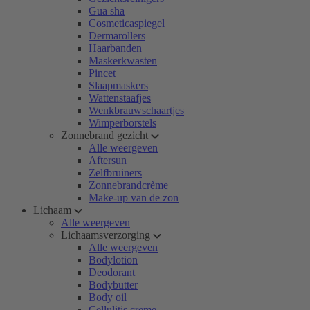
Gua sha
Cosmeticaspiegel
Dermarollers
Haarbanden
Maskerkwasten
Pincet
Slaapmaskers
Wattenstaafjes
Wenkbrauwschaartjes
Wimperborstels
Zonnebrand gezicht
Alle weergeven
Aftersun
Zelfbruiners
Zonnebrandcrème
Make-up van de zon
Lichaam
Alle weergeven
Lichaamsverzorging
Alle weergeven
Bodylotion
Deodorant
Bodybutter
Body oil
Cellulitis creme