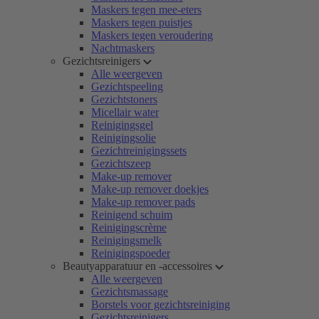
Maskers tegen mee-eters
Maskers tegen puistjes
Maskers tegen veroudering
Nachtmaskers
Gezichtsreinigers
Alle weergeven
Gezichtspeeling
Gezichtstoners
Micellair water
Reinigingsgel
Reinigingsolie
Gezichtreinigingssets
Gezichtszeep
Make-up remover
Make-up remover doekjes
Make-up remover pads
Reinigend schuim
Reinigingscrème
Reinigingsmelk
Reinigingspoeder
Beautyapparatuur en -accessoires
Alle weergeven
Gezichtsmassage
Borstels voor gezichtsreiniging
Gezichtsreinigers