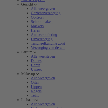
Gezicht
Alle weergeven
Gezichtsverzorging
Oogzorg
Schoonmaken
Maskers
Heren
Anti-veroudering
Lipverzorging
Tandheelkundige zorg
Verzorging van de zon
Parfum
Alle weergeven
Dames
Heren
Unisex
Make-up
Alle weergeven
Ogen
Lippen
Nagels
Teint
Lichaam
Alle weergeven