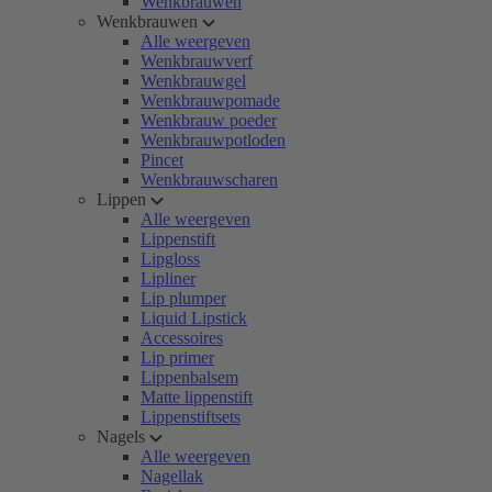
Wenkbrauwen
Wenkbrauwen
Alle weergeven
Wenkbrauwverf
Wenkbrauwgel
Wenkbrauwpomade
Wenkbrauw poeder
Wenkbrauwpotloden
Pincet
Wenkbrauwscharen
Lippen
Alle weergeven
Lippenstift
Lipgloss
Lipliner
Lip plumper
Liquid Lipstick
Accessoires
Lip primer
Lippenbalsem
Matte lippenstift
Lippenstiftsets
Nagels
Alle weergeven
Nagellak