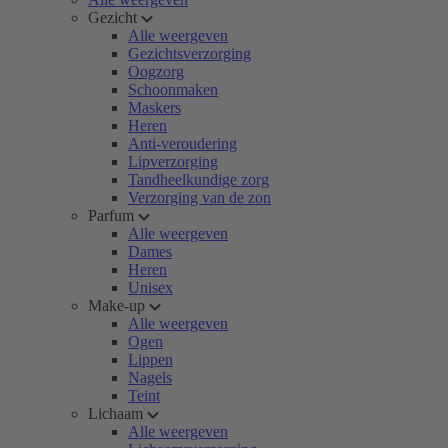
Gezicht
Alle weergeven
Gezichtsverzorging
Oogzorg
Schoonmaken
Maskers
Heren
Anti-veroudering
Lipverzorging
Tandheelkundige zorg
Verzorging van de zon
Parfum
Alle weergeven
Dames
Heren
Unisex
Make-up
Alle weergeven
Ogen
Lippen
Nagels
Teint
Lichaam
Alle weergeven