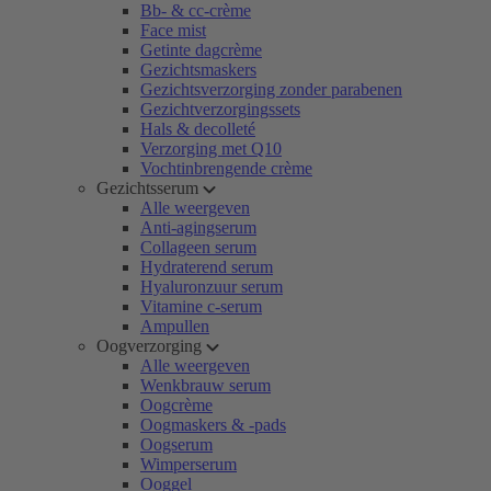
Bb- & cc-crème
Face mist
Getinte dagcrème
Gezichtsmaskers
Gezichtsverzorging zonder parabenen
Gezichtverzorgingssets
Hals & decolleté
Verzorging met Q10
Vochtinbrengende crème
Gezichtsserum
Alle weergeven
Anti-agingserum
Collageen serum
Hydraterend serum
Hyaluronzuur serum
Vitamine c-serum
Ampullen
Oogverzorging
Alle weergeven
Wenkbrauw serum
Oogcrème
Oogmaskers & -pads
Oogserum
Wimperserum
Ooggel