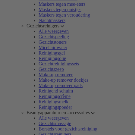
Maskers tegen mee-eters
Maskers tegen puistjes
Maskers tegen veroudering
Nachtmaskers
Gezichtsreinigers
Alle weergeven
Gezichtspeeling
Gezichtstoners
Micellair water
Reinigingsgel
Reinigingsolie
Gezichtreinigingssets
Gezichtszeep
Make-up remover
Make-up remover doekjes
Make-up remover pads
Reinigend schuim
Reinigingscrème
Reinigingsmelk
Reinigingspoeder
Beautyapparatuur en -accessoires
Alle weergeven
Gezichtsmassage
Borstels voor gezichtsreiniging
Gezichtsreinigers