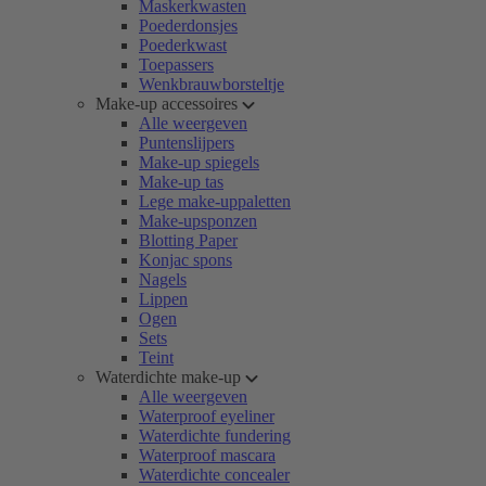
Maskerkwasten
Poederdonsjes
Poederkwast
Toepassers
Wenkbrauwborsteltje
Make-up accessoires
Alle weergeven
Puntenslijpers
Make-up spiegels
Make-up tas
Lege make-uppaletten
Make-upsponzen
Blotting Paper
Konjac spons
Nagels
Lippen
Ogen
Sets
Teint
Waterdichte make-up
Alle weergeven
Waterproof eyeliner
Waterdichte fundering
Waterproof mascara
Waterdichte concealer