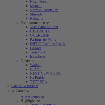
Hugo Boss
Montale
Narciso Rodriguez
Shiseido
Rabanne
Premiummerken
Yves Saint Laurent
GIVENCHY
GUERLAIN
Parfums de Marly
INITIO Parfums Privés
La Mer
Tom Ford
Eisenberg
Nieuw
Widian
IRÄYE
NEST NEW YORK
La Prairie
TYPEBEA
Sale & Bestsellers
☀️ Zomer
Alle weergeven
Highlights
Travel Essentials