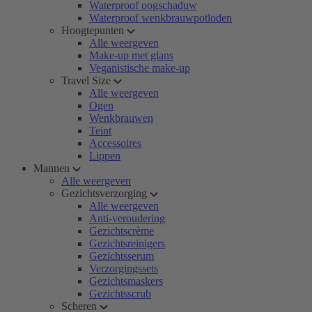
Waterproof oogschaduw
Waterproof wenkbrauwpotloden
Hoogtepunten
Alle weergeven
Make-up met glans
Veganistische make-up
Travel Size
Alle weergeven
Ogen
Wenkbrauwen
Teint
Accessoires
Lippen
Mannen
Alle weergeven
Gezichtsverzorging
Alle weergeven
Anti-veroudering
Gezichtscrème
Gezichtsreinigers
Gezichtsserum
Verzorgingssets
Gezichtsmaskers
Gezichtsscrub
Scheren