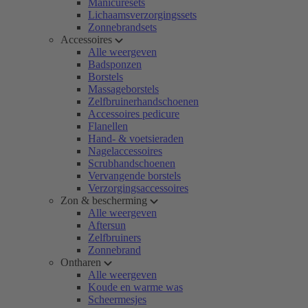
Manicuresets
Lichaamsverzorgingssets
Zonnebrandsets
Accessoires
Alle weergeven
Badsponzen
Borstels
Massageborstels
Zelfbruinerhandschoenen
Accessoires pedicure
Flanellen
Hand- & voetsieraden
Nagelaccessoires
Scrubhandschoenen
Vervangende borstels
Verzorgingsaccessoires
Zon & bescherming
Alle weergeven
Aftersun
Zelfbruiners
Zonnebrand
Ontharen
Alle weergeven
Koude en warme was
Scheermesjes