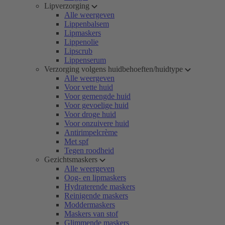
Lipverzorging
Alle weergeven
Lippenbalsem
Lipmaskers
Lippenolie
Lipscrub
Lippenserum
Verzorging volgens huidbehoeften/huidtype
Alle weergeven
Voor vette huid
Voor gemengde huid
Voor gevoelige huid
Voor droge huid
Voor onzuivere huid
Antirimpelcrème
Met spf
Tegen roodheid
Gezichtsmaskers
Alle weergeven
Oog- en lipmaskers
Hydraterende maskers
Reinigende maskers
Moddermaskers
Maskers van stof
Glimmende maskers