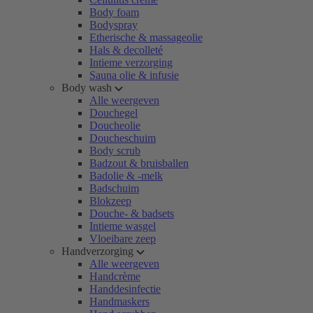
Body foam
Bodyspray
Etherische & massageolie
Hals & decolleté
Intieme verzorging
Sauna olie & infusie
Body wash
Alle weergeven
Douchegel
Doucheolie
Doucheschuim
Body scrub
Badzout & bruisballen
Badolie & -melk
Badschuim
Blokzeep
Douche- & badsets
Intieme wasgel
Vloeibare zeep
Handverzorging
Alle weergeven
Handcrème
Handdesinfectie
Handmaskers