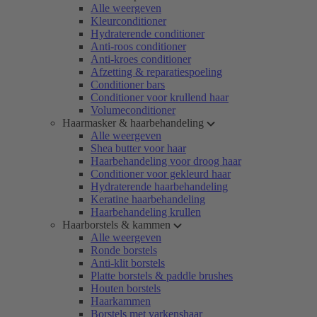
Alle weergeven
Kleurconditioner
Hydraterende conditioner
Anti-roos conditioner
Anti-kroes conditioner
Afzetting & reparatiespoeling
Conditioner bars
Conditioner voor krullend haar
Volumeconditioner
Haarmasker & haarbehandeling
Alle weergeven
Shea butter voor haar
Haarbehandeling voor droog haar
Conditioner voor gekleurd haar
Hydraterende haarbehandeling
Keratine haarbehandeling
Haarbehandeling krullen
Haarborstels & kammen
Alle weergeven
Ronde borstels
Anti-klit borstels
Platte borstels & paddle brushes
Houten borstels
Haarkammen
Borstels met varkenshaar