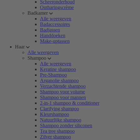
Scheeronderhoud
Ontharingscrème
Badkamer
Alle weergeven
Badaccessoires
Badjassen
Handdoeken
Make-uptassen
Haar
Alle weergeven
Shampoo
Alle weergeven
Keratine shampoo
Pre-Shampoo
Arganolie shampoo
Verzachtende shampoo
Shampoo voor volume
Shampoo voor mannen
2-in-1 shampoo & conditioner
Clarifying shampoo
Kleurshampoo
Natuurlijke shampoo
Shampoo zonder siliconen
Tea tree shampoo
Zilver shampoo