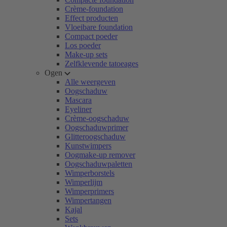
Crème-foundation
Effect producten
Vloeibare foundation
Compact poeder
Los poeder
Make-up sets
Zelfklevende tatoeages
Ogen
Alle weergeven
Oogschaduw
Mascara
Eyeliner
Crème-oogschaduw
Oogschaduwprimer
Glitteroogschaduw
Kunstwimpers
Oogmake-up remover
Oogschaduwpaletten
Wimperborstels
Wimperlijm
Wimperprimers
Wimpertangen
Kajal
Sets