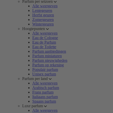
Parfum per seizoen
Alle weergeven
Lentegeuren
Herfst geuren
Zomergeuren
Wintergeuren
Hoogtepunten
Alle weergeven
Eau de Cologne
Eau de Parfum
Eau de Toilette
Parfum aanbiedingen
Parfum miniaturen
Parfum nieuwigheden
Parfum op rekening
Populair parfum
Unisex parfum
Parfum per land
Alle weergeven
Arabisch parfum
Frans parfum
Italiaans parfum
Spaans parfum
Luxe parfum
Alle weergeven