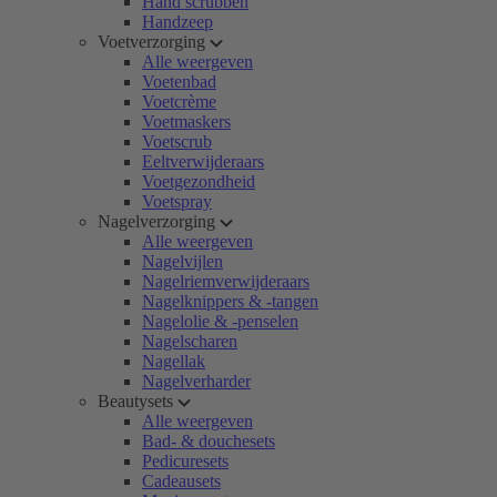
Hand scrubben
Handzeep
Voetverzorging
Alle weergeven
Voetenbad
Voetcrème
Voetmaskers
Voetscrub
Eeltverwijderaars
Voetgezondheid
Voetspray
Nagelverzorging
Alle weergeven
Nagelvijlen
Nagelriemverwijderaars
Nagelknippers & -tangen
Nagelolie & -penselen
Nagelscharen
Nagellak
Nagelverharder
Beautysets
Alle weergeven
Bad- & douchesets
Pedicuresets
Cadeausets