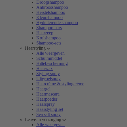
Droogshampoo
Antiroosshampoo
Herstelshampoo
Kleurshampoo
Hydraterende shampoo
Shampoo bars
Haarzeep
Krulshampoo
Shampoo-sets
Haarstyling
Alle weergeven
Schuimmiddel
Hittebescherming
Haarwax
Styling spray
Uitgroeispray
Haarcrème & stylingcrème
Haargel
Haarmascara
Haarpoeder
Haarspray
Haarstyling-set
Sea salt spray
Leave-in verzorging
Alle weergeven