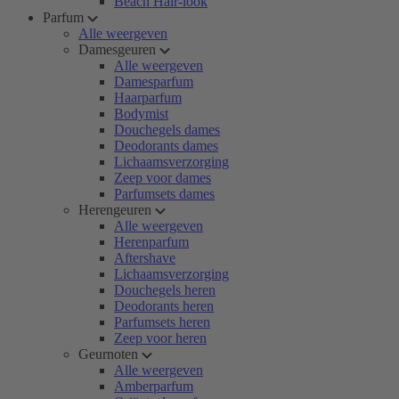
Beach Hair-look
Parfum
Alle weergeven
Damesgeuren
Alle weergeven
Damesparfum
Haarparfum
Bodymist
Douchegels dames
Deodorants dames
Lichaamsverzorging
Zeep voor dames
Parfumsets dames
Herengeuren
Alle weergeven
Herenparfum
Aftershave
Lichaamsverzorging
Douchegels heren
Deodorants heren
Parfumsets heren
Zeep voor heren
Geurnoten
Alle weergeven
Amberparfum