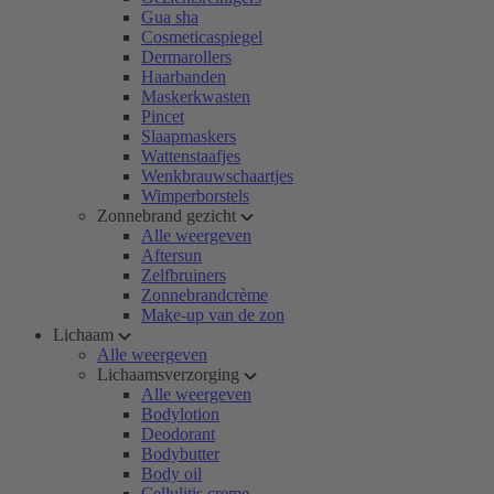
Gua sha
Cosmeticaspiegel
Dermarollers
Haarbanden
Maskerkwasten
Pincet
Slaapmaskers
Wattenstaafjes
Wenkbrauwschaartjes
Wimperborstels
Zonnebrand gezicht
Alle weergeven
Aftersun
Zelfbruiners
Zonnebrandcrème
Make-up van de zon
Lichaam
Alle weergeven
Lichaamsverzorging
Alle weergeven
Bodylotion
Deodorant
Bodybutter
Body oil
Cellulitis creme