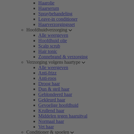
Haarolie
Haarserum
Spraybehandeling
Leave-in conditioner
Haarverzorgingsset
Hoofdhuidverzorging
Alle weergeven
Hoofdhuid olie
Scalp scrub
Hair tonic
Zonnebrand & verzorging
Verzorging volgens haartype
Alle weergeven
Anti-frizz
Anti-roos
Droog haar
Dun & steil haar
Geblondeerd haar
Gekleurd haar
Gevoelige hoofdhuid
Krullend haar
Middelen tegen haaruitval
Normaal haar
Vet haar
Conditioner & spoelen