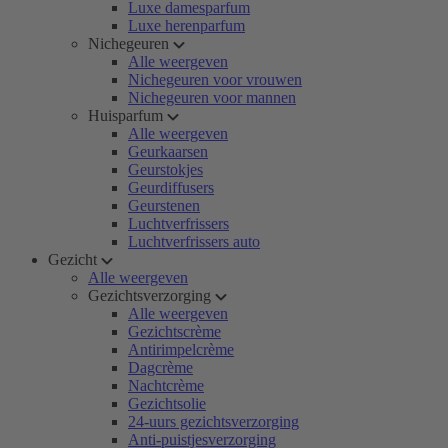
Luxe damesparfum
Luxe herenparfum
Nichegeuren
Alle weergeven
Nichegeuren voor vrouwen
Nichegeuren voor mannen
Huisparfum
Alle weergeven
Geurkaarsen
Geurstokjes
Geurdiffusers
Geurstenen
Luchtverfrissers
Luchtverfrissers auto
Gezicht
Alle weergeven
Gezichtsverzorging
Alle weergeven
Gezichtscrème
Antirimpelcrème
Dagcrème
Nachtcrème
Gezichtsolie
24-uurs gezichtsverzorging
Anti-puistjesverzorging