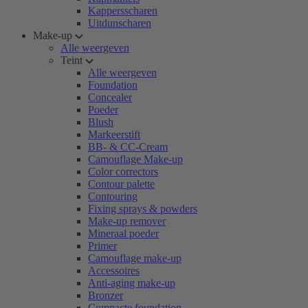
Kappersscharen
Uitdunscharen
Make-up
Alle weergeven
Teint
Alle weergeven
Foundation
Concealer
Poeder
Blush
Markeerstift
BB- & CC-Cream
Camouflage Make-up
Color correctors
Contour palette
Contouring
Fixing sprays & powders
Make-up remover
Mineraal poeder
Primer
Camouflage make-up
Accessoires
Anti-aging make-up
Bronzer
Compacte foundation