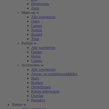
Deodorants
Zeep
Make-up
Alle weergeven
Ogen
Lippen
Nagels
Borstel
Teint
Parfum
Alle weergeven
Dames
Heren
Unisex
Accessoires
Alle weergeven
Afwas- en reinigingsmiddelen
Bags
Boeken
Drinkflessen
Kleine lederwaren
Overige
Paraplu's
Natuur
Alle weergeven