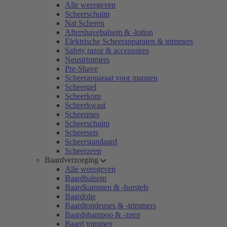
Alle weergeven
Scheerschuim
Nat Scheren
Aftershavebalsem & -lotion
Elektrische Scheerapparaten & trimmers
Safety razor & accessoires
Neustrimmers
Pre-Shave
Scheerapparaat voor mannen
Scheergel
Scheerkom
Scheerkwast
Scheermes
Scheerschuim
Scheersets
Scheerstandaard
Scheerzeep
Baardverzorging
Alle weergeven
Baardbalsem
Baardkammen & -borstels
Baardolie
Baardtondeuses & -trimmers
Baardshampoo & -zeep
Baard trimmen