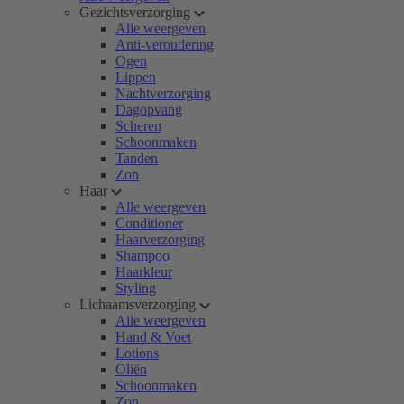
Gezichtsverzorging
Alle weergeven
Anti-veroudering
Ogen
Lippen
Nachtverzorging
Dagopvang
Scheren
Schoonmaken
Tanden
Zon
Haar
Alle weergeven
Conditioner
Haarverzorging
Shampoo
Haarkleur
Styling
Lichaamsverzorging
Alle weergeven
Hand & Voet
Lotions
Oliën
Schoonmaken
Zon