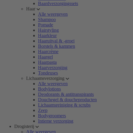
Baardverzorgingssets
Haar
Alle weergeven
Shampoo
Pomade
Hairstyling
Haarkleur
Haaruitval & -groei
Borstels & kammen
Haarcrème
Haargel
Haarpasta
Haarverzorging
Tondeuses
Lichaamsverzorging
Alle weergeven
Bodylotions
Deodorants & antitranspirants
Douchegel & doucheproducten
Lichaamsreiniging & scrubs
Zeep
Bodygroomers
Intieme verzorging
Drogisterij
Alle weergeven