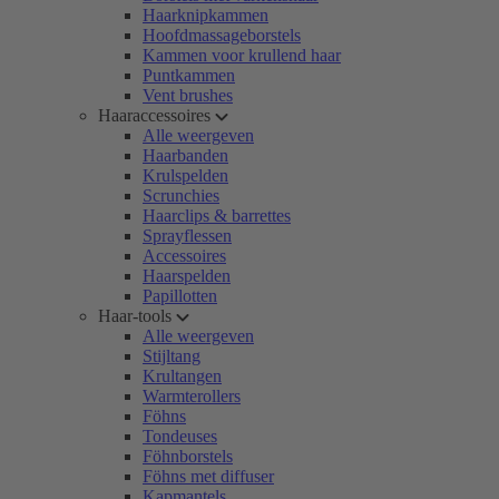
Haarknipkammen
Hoofdmassageborstels
Kammen voor krullend haar
Puntkammen
Vent brushes
Haaraccessoires
Alle weergeven
Haarbanden
Krulspelden
Scrunchies
Haarclips & barrettes
Sprayflessen
Accessoires
Haarspelden
Papillotten
Haar-tools
Alle weergeven
Stijltang
Krultangen
Warmterollers
Föhns
Tondeuses
Föhnborstels
Föhns met diffuser
Kapmantels