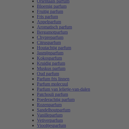
Oriëntaals parfum
Bloemig parfum
Fruitig parfum
Fris parfum
Appelparfum
Aromatisch parfum
Bergamotparfum
Chypreparfum
Citrusparfum
Houtachtig parfum
Jasmijnparfum
Kokosparfum
Kruidig parfum
Muskus parfum
Oud parfum
Parfum fris linnen
Parfum molecuul
Parfum van lelietje-van-dalen
Patchouli parfum
Poederachtig parfum
Rozenparfum
Sandelhoutparfum
Vanilleparfum
Vetiverparfum
Viooltjesparfum