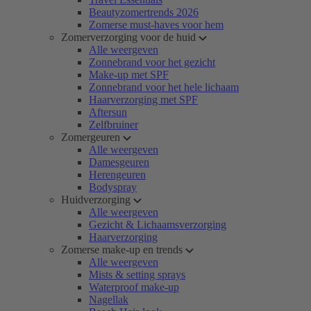
Beautyzomertrends 2026
Zomerse must-haves voor hem
Zomerverzorging voor de huid
Alle weergeven
Zonnebrand voor het gezicht
Make-up met SPF
Zonnebrand voor het hele lichaam
Haarverzorging met SPF
Aftersun
Zelfbruiner
Zomergeuren
Alle weergeven
Damesgeuren
Herengeuren
Bodyspray
Huidverzorging
Alle weergeven
Gezicht & Lichaamsverzorging
Haarverzorging
Zomerse make-up en trends
Alle weergeven
Mists & setting sprays
Waterproof make-up
Nagellak