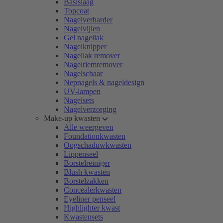
Basislaag
Topcoat
Nagelverharder
Nagelvijlen
Gel nagellak
Nagelknipper
Nagellak remover
Nagelriemremover
Nagelschaar
Nepnagels & nageldesign
UV-lampen
Nagelsets
Nagelverzorging
Make-up kwasten
Alle weergeven
Foundationkwasten
Oogschaduwkwasten
Lippenseel
Borstelreiniger
Blush kwasten
Borstelzakken
Concealerkwasten
Eyeliner penseel
Highlighter kwast
Kwastensets