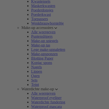
Kwastensets
Maskerkwasten
Poederdonsjes
Poederkwast
Toepassers
Wenkbrauwborsteltje
Make-up accessoires
Alle weergeven
Puntenslijpers
Make-up spiegels
Make-up tas
Lege make-uppaletten
Make-upsponzen
Blotting Paper
Konjac spons
Nagels
Lippen
Ogen
Sets
Teint
Waterdichte make-up
Alle weergeven
Waterproof eyeliner
Waterdichte fundering
Waterproof mascara