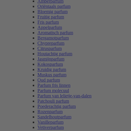
Amberparfum
Oriëntaals parfum
Bloemig parfum
Fruitig parfum
Fris parfum
Appelparfum
Aromatisch parfum
Bergamotparfum
Chypreparfum
Citrusparfum
Houtachtig parfum
Jasmijnparfum
Kokosparfum
Kruidig parfum
Muskus parfum
Oud parfum
Parfum fris linnen
Parfum molecuul
Parfum van lelietje-van-dalen
Patchouli parfum
Poederachtig parfum
Rozenparfum
Sandelhoutparfum
Vanilleparfum
Vetiverparfum