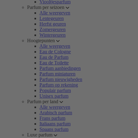
Viooltjesparfum
Parfum per seizoen
Alle weergeven
Lentegeuren
Herfst geuren
Zomergeuren
Wintergeuren
Hoogtepunten
Alle weergeven
Eau de Cologne
Eau de Parfum
Eau de Toilette
Parfum aanbiedingen
Parfum miniaturen
Parfum nieuwigheden
Parfum op rekening
Populair parfum
Unisex parfum
Parfum per land
Alle weergeven
Arabisch parfum
Frans parfum
Italiaans parfum
Spaans parfum
Luxe parfum