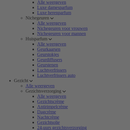
Alle weergeven
Luxe damesparfum
Luxe herenparfum
Nichegeuren
Alle weergeven
Nichegeuren voor vrouwen
Nichegeuren voor mannen
Huisparfum
Alle weergeven
Geurkaarsen
Geurstokjes
Geurdiffusers
Geurstenen
Luchtverfrissers
Luchtverfrissers auto
Gezicht
Alle weergeven
Gezichtsverzorging
Alle weergeven
Gezichtscrème
Antirimpelcrème
Dagcrème
Nachtcrème
Gezichtsolie
24-uurs gezichtsverzorging