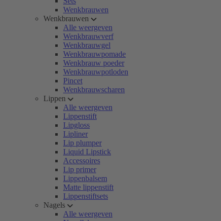
Sets
Wenkbrauwen
Wenkbrauwen
Alle weergeven
Wenkbrauwverf
Wenkbrauwgel
Wenkbrauwpomade
Wenkbrauw poeder
Wenkbrauwpotloden
Pincet
Wenkbrauwscharen
Lippen
Alle weergeven
Lippenstift
Lipgloss
Lipliner
Lip plumper
Liquid Lipstick
Accessoires
Lip primer
Lippenbalsem
Matte lippenstift
Lippenstiftsets
Nagels
Alle weergeven