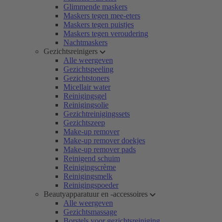
Glimmende maskers
Maskers tegen mee-eters
Maskers tegen puistjes
Maskers tegen veroudering
Nachtmaskers
Gezichtsreinigers
Alle weergeven
Gezichtspeeling
Gezichtstoners
Micellair water
Reinigingsgel
Reinigingsolie
Gezichtreinigingssets
Gezichtszeep
Make-up remover
Make-up remover doekjes
Make-up remover pads
Reinigend schuim
Reinigingscrème
Reinigingsmelk
Reinigingspoeder
Beautyapparatuur en -accessoires
Alle weergeven
Gezichtsmassage
Borstels voor gezichtsreiniging