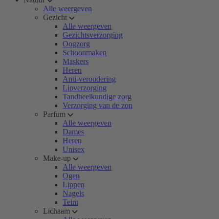
Alle weergeven
Gezicht
Alle weergeven
Gezichtsverzorging
Oogzorg
Schoonmaken
Maskers
Heren
Anti-veroudering
Lipverzorging
Tandheelkundige zorg
Verzorging van de zon
Parfum
Alle weergeven
Dames
Heren
Unisex
Make-up
Alle weergeven
Ogen
Lippen
Nagels
Teint
Lichaam