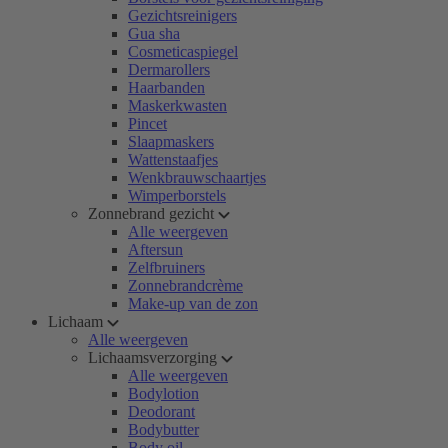
Gezichtsreinigers
Gua sha
Cosmeticaspiegel
Dermarollers
Haarbanden
Maskerkwasten
Pincet
Slaapmaskers
Wattenstaafjes
Wenkbrauwschaartjes
Wimperborstels
Zonnebrand gezicht
Alle weergeven
Aftersun
Zelfbruiners
Zonnebrandcrème
Make-up van de zon
Lichaam
Alle weergeven
Lichaamsverzorging
Alle weergeven
Bodylotion
Deodorant
Bodybutter
Body oil