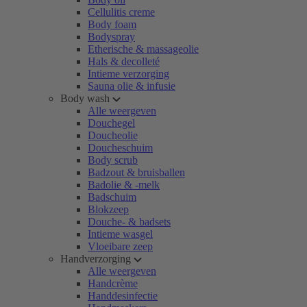
Cellulitis creme
Body foam
Bodyspray
Etherische & massageolie
Hals & decolleté
Intieme verzorging
Sauna olie & infusie
Body wash
Alle weergeven
Douchegel
Doucheolie
Doucheschuim
Body scrub
Badzout & bruisballen
Badolie & -melk
Badschuim
Blokzeep
Douche- & badsets
Intieme wasgel
Vloeibare zeep
Handverzorging
Alle weergeven
Handcrème
Handdesinfectie