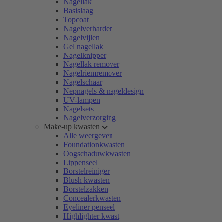
Nagellak
Basislaag
Topcoat
Nagelverharder
Nagelvijlen
Gel nagellak
Nagelknipper
Nagellak remover
Nagelriemremover
Nagelschaar
Nepnagels & nageldesign
UV-lampen
Nagelsets
Nagelverzorging
Make-up kwasten
Alle weergeven
Foundationkwasten
Oogschaduwkwasten
Lippenseel
Borstelreiniger
Blush kwasten
Borstelzakken
Concealerkwasten
Eyeliner penseel
Highlighter kwast