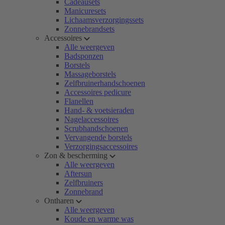
Cadeausets
Manicuresets
Lichaamsverzorgingssets
Zonnebrandsets
Accessoires
Alle weergeven
Badsponzen
Borstels
Massageborstels
Zelfbruinerhandschoenen
Accessoires pedicure
Flanellen
Hand- & voetsieraden
Nagelaccessoires
Scrubhandschoenen
Vervangende borstels
Verzorgingsaccessoires
Zon & bescherming
Alle weergeven
Aftersun
Zelfbruiners
Zonnebrand
Ontharen
Alle weergeven
Koude en warme was