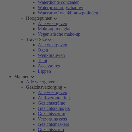
Waterdichte concealer
Waterproof oogschaduw
Waterproof wenkbrauwpotloden
Hoogtepunten
Alle weergeven
Make-up met glans
Veganistische make-up
Travel Size
Alle weergeven
Ogen
Wenkbrauwen
Teint
Accessoires
Lippen
Mannen
Alle weergeven
Gezichtsverzorging
Alle weergeven
Anti-veroudering
Gezichtscrème
Gezichtsreinigers
Gezichtsserum
Verzorgingssets
Gezichtsmaskers
Gezichtsscrub