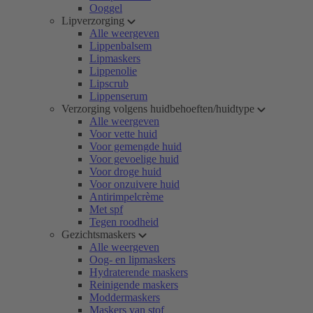
Ooggel
Lipverzorging
Alle weergeven
Lippenbalsem
Lipmaskers
Lippenolie
Lipscrub
Lippenserum
Verzorging volgens huidbehoeften/huidtype
Alle weergeven
Voor vette huid
Voor gemengde huid
Voor gevoelige huid
Voor droge huid
Voor onzuivere huid
Antirimpelcrème
Met spf
Tegen roodheid
Gezichtsmaskers
Alle weergeven
Oog- en lipmaskers
Hydraterende maskers
Reinigende maskers
Moddermaskers
Maskers van stof