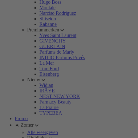
Hugo Boss
Montale
Narciso Rodriguez
Shiseido
Rabanne
Premiummerken
Yves Saint Laurent
GIVENCHY
GUERLAIN
Parfums de Marly
INITIO Parfums Privés
La Mer
Tom Ford
Eisenberg
Nieuw
Widian
IRÄYE
NEST NEW YORK
Farmacy Beauty
La Prairie
TYPEBEA
Promo
☀️ Zomer
Alle weergeven
Highlights