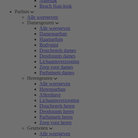
Nagellak
Beach Hair-look
Parfum
Alle weergeven
Damesgeuren
Alle weergeven
Damesparfum
Haarparfum
Bodymist
Douchegels dames
Deodorants dames
Lichaamsverzorging
Zeep voor dames
Parfumsets dames
Herengeuren
Alle weergeven
Herenparfum
Aftershave
Lichaamsverzorging
Douchegels heren
Deodorants heren
Parfumsets heren
Zeep voor heren
Geurnoten
Alle weergeven