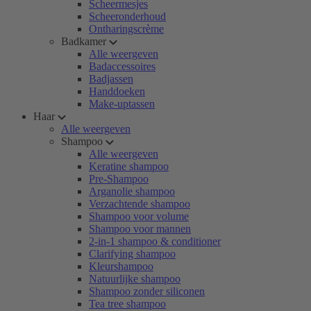
Scheermesjes
Scheeronderhoud
Ontharingscrème
Badkamer
Alle weergeven
Badaccessoires
Badjassen
Handdoeken
Make-uptassen
Haar
Alle weergeven
Shampoo
Alle weergeven
Keratine shampoo
Pre-Shampoo
Arganolie shampoo
Verzachtende shampoo
Shampoo voor volume
Shampoo voor mannen
2-in-1 shampoo & conditioner
Clarifying shampoo
Kleurshampoo
Natuurlijke shampoo
Shampoo zonder siliconen
Tea tree shampoo