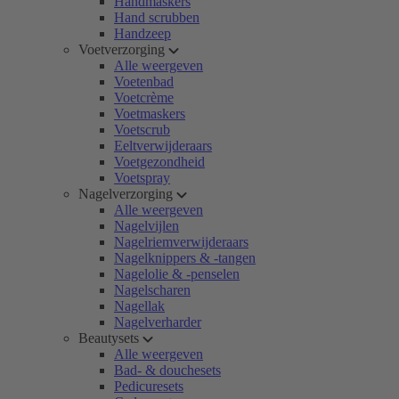
Handmaskers
Hand scrubben
Handzeep
Voetverzorging
Alle weergeven
Voetenbad
Voetcrème
Voetmaskers
Voetscrub
Eeltverwijderaars
Voetgezondheid
Voetspray
Nagelverzorging
Alle weergeven
Nagelvijlen
Nagelriemverwijderaars
Nagelknippers & -tangen
Nagelolie & -penselen
Nagelscharen
Nagellak
Nagelverharder
Beautysets
Alle weergeven
Bad- & douchesets
Pedicuresets