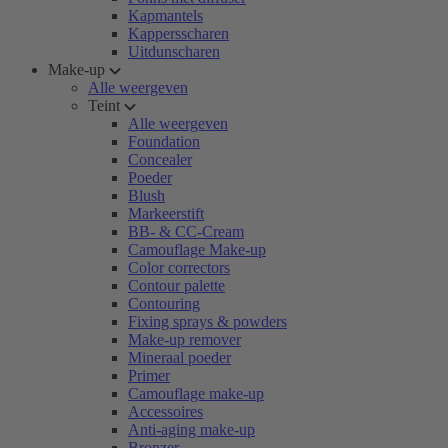
Kapmantels
Kappersscharen
Uitdunscharen
Make-up
Alle weergeven
Teint
Alle weergeven
Foundation
Concealer
Poeder
Blush
Markeerstift
BB- & CC-Cream
Camouflage Make-up
Color correctors
Contour palette
Contouring
Fixing sprays & powders
Make-up remover
Mineraal poeder
Primer
Camouflage make-up
Accessoires
Anti-aging make-up
Bronzer