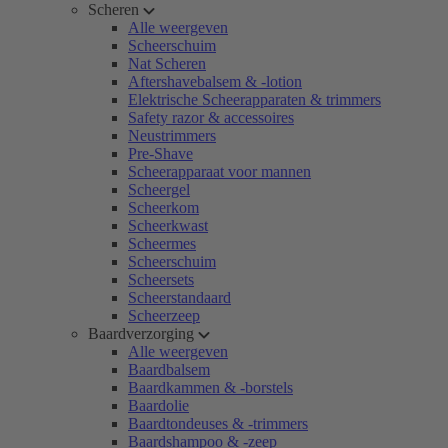
Scheren
Alle weergeven
Scheerschuim
Nat Scheren
Aftershavebalsem & -lotion
Elektrische Scheerapparaten & trimmers
Safety razor & accessoires
Neustrimmers
Pre-Shave
Scheerapparaat voor mannen
Scheergel
Scheerkom
Scheerkwast
Scheermes
Scheerschuim
Scheersets
Scheerstandaard
Scheerzeep
Baardverzorging
Alle weergeven
Baardbalsem
Baardkammen & -borstels
Baardolie
Baardtondeuses & -trimmers
Baardshampoo & -zeep