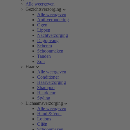
Alle weergeven
Gezichtsverzorging
Alle weergeven
Anti-veroudering
Ogen
Lippen
Nachtverzorging
Dagopvang
Scheren
Schoonmaken
Tanden
Zon
Haar
Alle weergeven
Conditioner
Haarverzorging
Shampoo
Haarkleur
Styling
Lichaamsverzorging
Alle weergeven
Hand & Voet
Lotions
Oliën
Schoonmaken