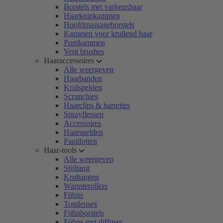
Borstels met varkenshaar
Haarknipkammen
Hoofdmassageborstels
Kammen voor krullend haar
Puntkammen
Vent brushes
Haaraccessoires
Alle weergeven
Haarbanden
Krulspelden
Scrunchies
Haarclips & barrettes
Sprayflessen
Accessoires
Haarspelden
Papillotten
Haar-tools
Alle weergeven
Stijltang
Krultangen
Warmterollers
Föhns
Tondeuses
Föhnborstels
Föhns met diffuser