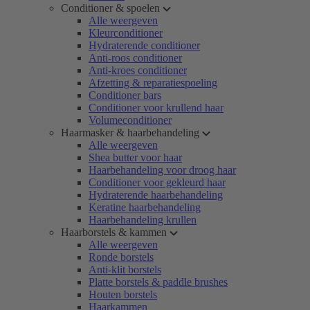
Conditioner & spoelen
Alle weergeven
Kleurconditioner
Hydraterende conditioner
Anti-roos conditioner
Anti-kroes conditioner
Afzetting & reparatiespoeling
Conditioner bars
Conditioner voor krullend haar
Volumeconditioner
Haarmasker & haarbehandeling
Alle weergeven
Shea butter voor haar
Haarbehandeling voor droog haar
Conditioner voor gekleurd haar
Hydraterende haarbehandeling
Keratine haarbehandeling
Haarbehandeling krullen
Haarborstels & kammen
Alle weergeven
Ronde borstels
Anti-klit borstels
Platte borstels & paddle brushes
Houten borstels
Haarkammen