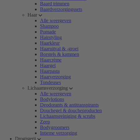
Baard trimmen
Baardverzorgingssets
Haar
Alle weergeven
Shampoo
Pomade
Hairstyling
Haarkleur
Haaruitval & -groei
Borstels & kammen
Haarcrème
Haargel
Haarpasta
Haarverzorging
Tondeuses
Lichaamsverzorging
Alle weergeven
Bodylotions
Deodorants & antitranspirants
Douchegel & doucheproducten
Lichaamsreiniging & scrubs
Zeep
Bodygroomers
Intieme verzorging
Drogisterij