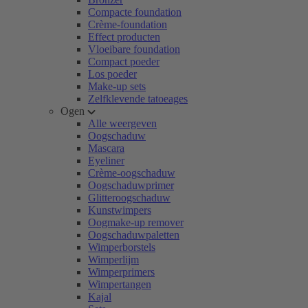
Compacte foundation
Crème-foundation
Effect producten
Vloeibare foundation
Compact poeder
Los poeder
Make-up sets
Zelfklevende tatoeages
Ogen
Alle weergeven
Oogschaduw
Mascara
Eyeliner
Crème-oogschaduw
Oogschaduwprimer
Glitteroogschaduw
Kunstwimpers
Oogmake-up remover
Oogschaduwpaletten
Wimperborstels
Wimperlijm
Wimperprimers
Wimpertangen
Kajal