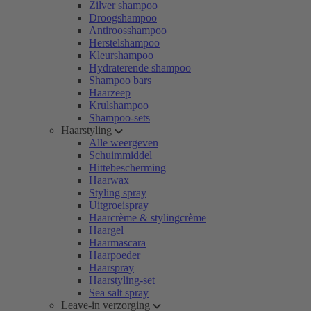
Zilver shampoo
Droogshampoo
Antiroosshampoo
Herstelshampoo
Kleurshampoo
Hydraterende shampoo
Shampoo bars
Haarzeep
Krulshampoo
Shampoo-sets
Haarstyling
Alle weergeven
Schuimmiddel
Hittebescherming
Haarwax
Styling spray
Uitgroeispray
Haarcrème & stylingcrème
Haargel
Haarmascara
Haarpoeder
Haarspray
Haarstyling-set
Sea salt spray
Leave-in verzorging