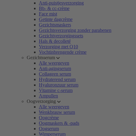
Anti-puistjesverzorging
Bb- & cc-crème
Face mist
Getinte dagcrème
Gezichtsmaskers
Gezichtsverzorging zonder parabenen
Gezichtverzorgingssets
Hals & decolleté
Verzorging met Q10
Vochtinbrengende crème
Gezichtsserum
Alle weergeven
Anti-agingserum
Collageen serum
Hydraterend serum
Hyaluronzuur serum
Vitamine c-serum
Ampullen
Oogverzorging
Alle weergeven
Wenkbrauw serum
Oogcrème
Oogmaskers & -pads
Oogserum
Wimperserum