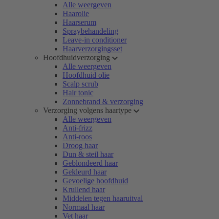
Alle weergeven
Haarolie
Haarserum
Spraybehandeling
Leave-in conditioner
Haarverzorgingsset
Hoofdhuidverzorging
Alle weergeven
Hoofdhuid olie
Scalp scrub
Hair tonic
Zonnebrand & verzorging
Verzorging volgens haartype
Alle weergeven
Anti-frizz
Anti-roos
Droog haar
Dun & steil haar
Geblondeerd haar
Gekleurd haar
Gevoelige hoofdhuid
Krullend haar
Middelen tegen haaruitval
Normaal haar
Vet haar