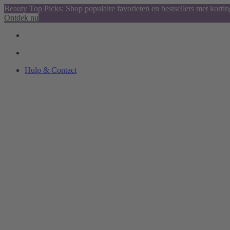
Beauty Top Picks: Shop populaire favorieten en bestsellers met kortin
Ontdek nu
Hulp & Contact