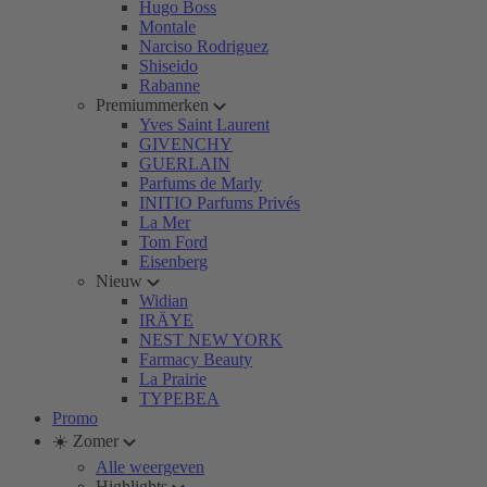
Hugo Boss
Montale
Narciso Rodriguez
Shiseido
Rabanne
Premiummerken
Yves Saint Laurent
GIVENCHY
GUERLAIN
Parfums de Marly
INITIO Parfums Privés
La Mer
Tom Ford
Eisenberg
Nieuw
Widian
IRÄYE
NEST NEW YORK
Farmacy Beauty
La Prairie
TYPEBEA
Promo
☀️ Zomer
Alle weergeven
Highlights