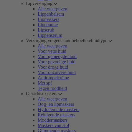
Lipverzorging
Alle weergeven
Lippenbalsem
Lipmaskers
Lippenolie
Lipscrub
Lippenserum
Verzorging volgens huidbehoeften/huidtype
Alle weergeven
Voor vette huid
Voor gemengde huid
Voor gevoelige huid
Voor droge huid
Voor onzuivere huid
Antirimpelcrème
Met spf
Tegen roodheid
Gezichtsmaskers
Alle weergeven
Oog- en lipmaskers
Hydraterende maskers
Reinigende maskers
Moddermaskers
Maskers van stof
Glimmende maskers