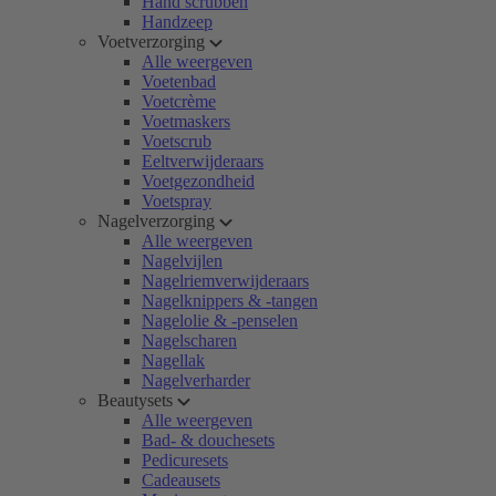
Hand scrubben
Handzeep
Voetverzorging
Alle weergeven
Voetenbad
Voetcrème
Voetmaskers
Voetscrub
Eeltverwijderaars
Voetgezondheid
Voetspray
Nagelverzorging
Alle weergeven
Nagelvijlen
Nagelriemverwijderaars
Nagelknippers & -tangen
Nagelolie & -penselen
Nagelscharen
Nagellak
Nagelverharder
Beautysets
Alle weergeven
Bad- & douchesets
Pedicuresets
Cadeausets