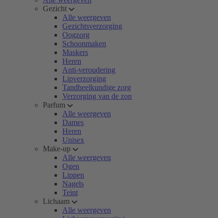
Gezicht
Alle weergeven
Gezichtsverzorging
Oogzorg
Schoonmaken
Maskers
Heren
Anti-veroudering
Lipverzorging
Tandheelkundige zorg
Verzorging van de zon
Parfum
Alle weergeven
Dames
Heren
Unisex
Make-up
Alle weergeven
Ogen
Lippen
Nagels
Teint
Lichaam
Alle weergeven