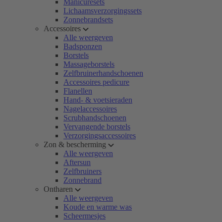
Manicuresets
Lichaamsverzorgingssets
Zonnebrandsets
Accessoires
Alle weergeven
Badsponzen
Borstels
Massageborstels
Zelfbruinerhandschoenen
Accessoires pedicure
Flanellen
Hand- & voetsieraden
Nagelaccessoires
Scrubhandschoenen
Vervangende borstels
Verzorgingsaccessoires
Zon & bescherming
Alle weergeven
Aftersun
Zelfbruiners
Zonnebrand
Ontharen
Alle weergeven
Koude en warme was
Scheermesjes