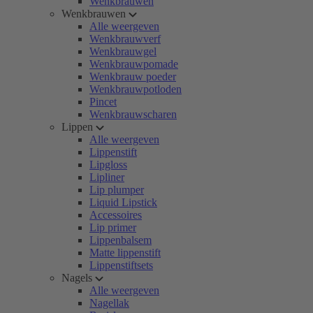
Wenkbrauwen
Wenkbrauwen
Alle weergeven
Wenkbrauwverf
Wenkbrauwgel
Wenkbrauwpomade
Wenkbrauw poeder
Wenkbrauwpotloden
Pincet
Wenkbrauwscharen
Lippen
Alle weergeven
Lippenstift
Lipgloss
Lipliner
Lip plumper
Liquid Lipstick
Accessoires
Lip primer
Lippenbalsem
Matte lippenstift
Lippenstiftsets
Nagels
Alle weergeven
Nagellak