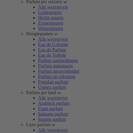
Parfum per seizoen
Alle weergeven
Lentegeuren
Herfst geuren
Zomergeuren
Wintergeuren
Hoogtepunten
Alle weergeven
Eau de Cologne
Eau de Parfum
Eau de Toilette
Parfum aanbiedingen
Parfum miniaturen
Parfum nieuwigheden
Parfum op rekening
Populair parfum
Unisex parfum
Parfum per land
Alle weergeven
Arabisch parfum
Frans parfum
Italiaans parfum
Spaans parfum
Luxe parfum
Alle weergeven