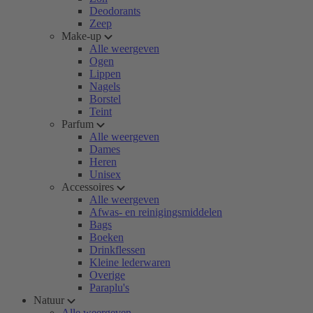
Deodorants
Zeep
Make-up
Alle weergeven
Ogen
Lippen
Nagels
Borstel
Teint
Parfum
Alle weergeven
Dames
Heren
Unisex
Accessoires
Alle weergeven
Afwas- en reinigingsmiddelen
Bags
Boeken
Drinkflessen
Kleine lederwaren
Overige
Paraplu's
Natuur
Alle weergeven