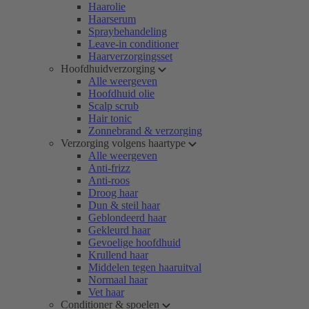
Haarolie
Haarserum
Spraybehandeling
Leave-in conditioner
Haarverzorgingsset
Hoofdhuidverzorging
Alle weergeven
Hoofdhuid olie
Scalp scrub
Hair tonic
Zonnebrand & verzorging
Verzorging volgens haartype
Alle weergeven
Anti-frizz
Anti-roos
Droog haar
Dun & steil haar
Geblondeerd haar
Gekleurd haar
Gevoelige hoofdhuid
Krullend haar
Middelen tegen haaruitval
Normaal haar
Vet haar
Conditioner & spoelen