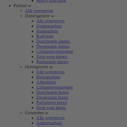
Beach Hair-look
Parfum
Alle weergeven
Damesgeuren
Alle weergeven
Damesparfum
Haarparfum
Bodymist
Douchegels dames
Deodorants dames
Lichaamsverzorging
Zeep voor dames
Parfumsets dames
Herengeuren
Alle weergeven
Herenparfum
Aftershave
Lichaamsverzorging
Douchegels heren
Deodorants heren
Parfumsets heren
Zeep voor heren
Geurnoten
Alle weergeven
Amberparfum