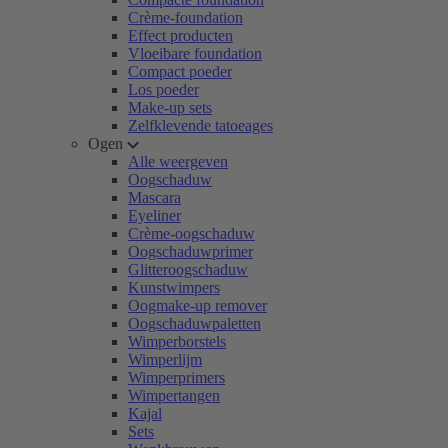
Crème-foundation
Effect producten
Vloeibare foundation
Compact poeder
Los poeder
Make-up sets
Zelfklevende tatoeages
Ogen
Alle weergeven
Oogschaduw
Mascara
Eyeliner
Crème-oogschaduw
Oogschaduwprimer
Glitteroogschaduw
Kunstwimpers
Oogmake-up remover
Oogschaduwpaletten
Wimperborstels
Wimperlijm
Wimperprimers
Wimpertangen
Kajal
Sets