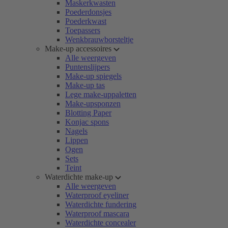
Maskerkwasten
Poederdonsjes
Poederkwast
Toepassers
Wenkbrauwborsteltje
Make-up accessoires
Alle weergeven
Puntenslijpers
Make-up spiegels
Make-up tas
Lege make-uppaletten
Make-upsponzen
Blotting Paper
Konjac spons
Nagels
Lippen
Ogen
Sets
Teint
Waterdichte make-up
Alle weergeven
Waterproof eyeliner
Waterdichte fundering
Waterproof mascara
Waterdichte concealer