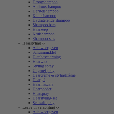
Droogshampoo
Antiroosshampoo
Herstelshampoo
Kleurshampoo
Hydraterende shampoo
Shampoo bars
Haarzeep
Krulshampoo
Shampoo-sets
Haarstyling
Alle weergeven
Schuimmiddel
Hittebescherming
Haarwax
Styling spray
Uitgroeispray
Haarcrème & stylingcrème
Haargel
Haarmascara
Haarpoeder
Haarspray
Haarstyling-set
Sea salt spray
Leave-in verzorging
Alle weergeven