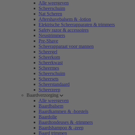
Alle weergeven
Scheerschuim
Nat Scheren
Aftershavebalsem & -lotion
Elektrische Scheerapparaten & trimmers
Safety razor & accessoires
Neustrimmers
Pre-Shave
Scheerapparaat voor mannen
Scheergel
Scheerkom
Scheerkwast
Scheermes
Scheerschuim
Scheersets
Scheerstandaard
Scheerzeep
Baardverzorging
Alle weergeven
Baardbalsem
Baardkammen & -borstels
Baardolie
Baardtondeuses & -trimmers
Baardshampoo & -zeep
Baard trimmen