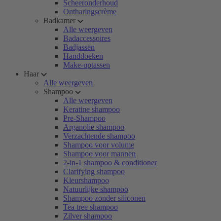
Scheeronderhoud
Ontharingscrème
Badkamer
Alle weergeven
Badaccessoires
Badjassen
Handdoeken
Make-uptassen
Haar
Alle weergeven
Shampoo
Alle weergeven
Keratine shampoo
Pre-Shampoo
Arganolie shampoo
Verzachtende shampoo
Shampoo voor volume
Shampoo voor mannen
2-in-1 shampoo & conditioner
Clarifying shampoo
Kleurshampoo
Natuurlijke shampoo
Shampoo zonder siliconen
Tea tree shampoo
Zilver shampoo