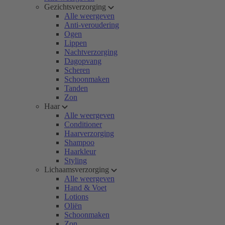
Gezichtsverzorging
Alle weergeven
Anti-veroudering
Ogen
Lippen
Nachtverzorging
Dagopvang
Scheren
Schoonmaken
Tanden
Zon
Haar
Alle weergeven
Conditioner
Haarverzorging
Shampoo
Haarkleur
Styling
Lichaamsverzorging
Alle weergeven
Hand & Voet
Lotions
Oliën
Schoonmaken
Zon