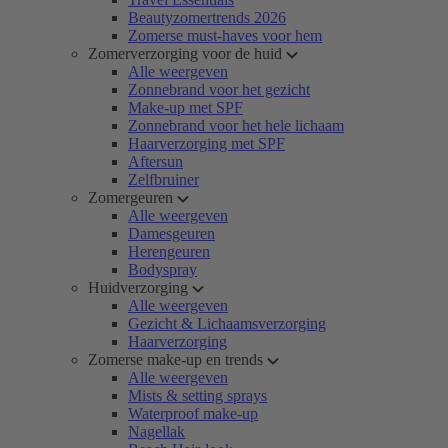
Beautyzomertrends 2026
Zomerse must-haves voor hem
Zomerverzorging voor de huid
Alle weergeven
Zonnebrand voor het gezicht
Make-up met SPF
Zonnebrand voor het hele lichaam
Haarverzorging met SPF
Aftersun
Zelfbruiner
Zomergeuren
Alle weergeven
Damesgeuren
Herengeuren
Bodyspray
Huidverzorging
Alle weergeven
Gezicht & Lichaamsverzorging
Haarverzorging
Zomerse make-up en trends
Alle weergeven
Mists & setting sprays
Waterproof make-up
Nagellak