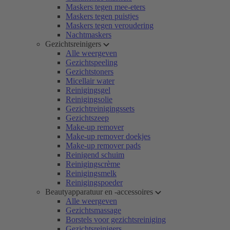
Maskers tegen mee-eters
Maskers tegen puistjes
Maskers tegen veroudering
Nachtmaskers
Gezichtsreinigers
Alle weergeven
Gezichtspeeling
Gezichtstoners
Micellair water
Reinigingsgel
Reinigingsolie
Gezichtreinigingssets
Gezichtszeep
Make-up remover
Make-up remover doekjes
Make-up remover pads
Reinigend schuim
Reinigingscrème
Reinigingsmelk
Reinigingspoeder
Beautyapparatuur en -accessoires
Alle weergeven
Gezichtsmassage
Borstels voor gezichtsreiniging
Gezichtsreinigers