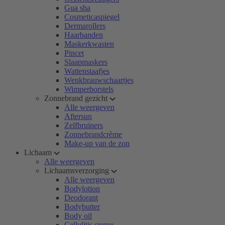
Gua sha
Cosmeticaspiegel
Dermarollers
Haarbanden
Maskerkwasten
Pincet
Slaapmaskers
Wattenstaafjes
Wenkbrauwschaartjes
Wimperborstels
Zonnebrand gezicht
Alle weergeven
Aftersun
Zelfbruiners
Zonnebrandcrème
Make-up van de zon
Lichaam
Alle weergeven
Lichaamsverzorging
Alle weergeven
Bodylotion
Deodorant
Bodybutter
Body oil
Cellulitis creme