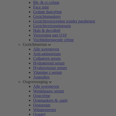
Bb- & cc-crème
Face mist
Getinte dagcrème
Gezichtsmaskers
Gezichtsverzorging zonder parabenen
Gezichtverzorgingssets
Hals & decolleté
Verzorging met Q10
Vochtinbrengende crème
Gezichtsserum
Alle weergeven
Anti-agingserum
Collageen serum
Hydraterend serum
Hyaluronzuur serum
Vitamine c-serum
Ampullen
Oogverzorging
Alle weergeven
Wenkbrauw serum
Oogcrème
Oogmaskers & -pads
Oogserum
Wimperserum
Ooggel