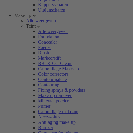
Kappersscharen
Uitdunscharen
Make-up
Alle weergeven
Teint
Alle weergeven
Foundation
Concealer
Poeder
Blush
Markeerstift
BB- & CC-Cream
Camouflage Make-up
Color correctors
Contour palette
Contouring
Fixing sprays & powders
Make-up remover
Mineraal poeder
Primer
Camouflage make-up
Accessoires
Anti-aging make-up
Bronzer
Compacte foundation