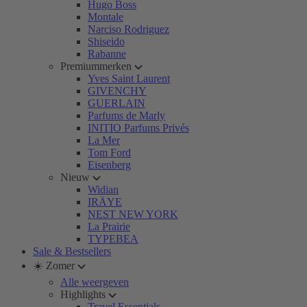
Hugo Boss
Montale
Narciso Rodriguez
Shiseido
Rabanne
Premiummerken
Yves Saint Laurent
GIVENCHY
GUERLAIN
Parfums de Marly
INITIO Parfums Privés
La Mer
Tom Ford
Eisenberg
Nieuw
Widian
IRÄYE
NEST NEW YORK
La Prairie
TYPEBEA
Sale & Bestsellers
☀️ Zomer
Alle weergeven
Highlights
Travel Essentials