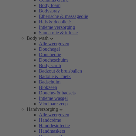
Body foam
Bodyspray
Etherische & massageolie
Hals & decolleté
Intieme verzorging
Sauna olie & infusie
Body wash
Alle weergeven
Douchegel
Doucheolie
Doucheschuim
Body scrub
Badzout & bruisballen
Badolie & -melk
Badschuim
Blokzeep
Douche- & badsets
Intieme wasgel
Vloeibare zeep
Handverzorging
Alle weergeven
Handcrème
Handdesinfectie
Handmaskers