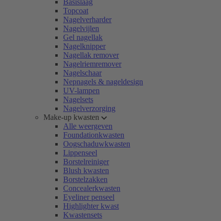
Basislaag
Topcoat
Nagelverharder
Nagelvijlen
Gel nagellak
Nagelknipper
Nagellak remover
Nagelriemremover
Nagelschaar
Nepnagels & nageldesign
UV-lampen
Nagelsets
Nagelverzorging
Make-up kwasten
Alle weergeven
Foundationkwasten
Oogschaduwkwasten
Lippenseel
Borstelreiniger
Blush kwasten
Borstelzakken
Concealerkwasten
Eyeliner penseel
Highlighter kwast
Kwastensets