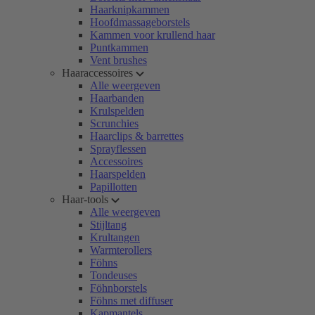
Haarknipkammen
Hoofdmassageborstels
Kammen voor krullend haar
Puntkammen
Vent brushes
Haaraccessoires
Alle weergeven
Haarbanden
Krulspelden
Scrunchies
Haarclips & barrettes
Sprayflessen
Accessoires
Haarspelden
Papillotten
Haar-tools
Alle weergeven
Stijltang
Krultangen
Warmterollers
Föhns
Tondeuses
Föhnborstels
Föhns met diffuser
Kapmantels