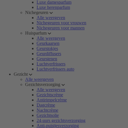
Luxe damesparfum
Luxe herenparfum
Nichegeuren
Alle weergeven
Nichegeuren voor vrouwen
Nichegeuren voor mannen
Huisparfum
Alle weergeven
Geurkaarsen
Geurstokjes
Geurdiffusers
Geurstenen
Luchtverfrissers
Luchtverfrissers auto
Gezicht
Alle weergeven
Gezichtsverzorging
Alle weergeven
Gezichtscrème
Antirimpelcrème
Dagcrème
Nachtcrème
Gezichtsolie
24-uurs gezichtsverzorging
Anti-puistjesverzorging