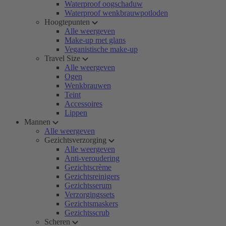
Waterproof oogschaduw
Waterproof wenkbrauwpotloden
Hoogtepunten
Alle weergeven
Make-up met glans
Veganistische make-up
Travel Size
Alle weergeven
Ogen
Wenkbrauwen
Teint
Accessoires
Lippen
Mannen
Alle weergeven
Gezichtsverzorging
Alle weergeven
Anti-veroudering
Gezichtscrème
Gezichtsreinigers
Gezichtsserum
Verzorgingssets
Gezichtsmaskers
Gezichtsscrub
Scheren