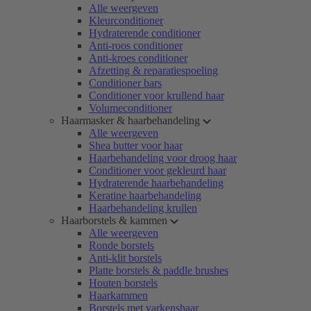
Alle weergeven
Kleurconditioner
Hydraterende conditioner
Anti-roos conditioner
Anti-kroes conditioner
Afzetting & reparatiespoeling
Conditioner bars
Conditioner voor krullend haar
Volumeconditioner
Haarmasker & haarbehandeling
Alle weergeven
Shea butter voor haar
Haarbehandeling voor droog haar
Conditioner voor gekleurd haar
Hydraterende haarbehandeling
Keratine haarbehandeling
Haarbehandeling krullen
Haarborstels & kammen
Alle weergeven
Ronde borstels
Anti-klit borstels
Platte borstels & paddle brushes
Houten borstels
Haarkammen
Borstels met varkenshaar