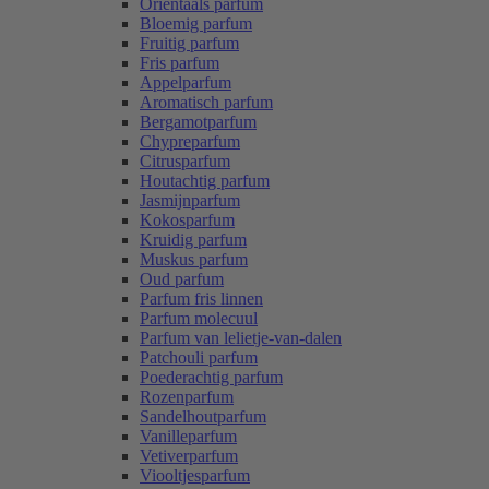
Oriëntaals parfum
Bloemig parfum
Fruitig parfum
Fris parfum
Appelparfum
Aromatisch parfum
Bergamotparfum
Chypreparfum
Citrusparfum
Houtachtig parfum
Jasmijnparfum
Kokosparfum
Kruidig parfum
Muskus parfum
Oud parfum
Parfum fris linnen
Parfum molecuul
Parfum van lelietje-van-dalen
Patchouli parfum
Poederachtig parfum
Rozenparfum
Sandelhoutparfum
Vanilleparfum
Vetiverparfum
Viooltjesparfum