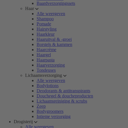
Baardverzorgingssets
Haar
Alle weergeven
Shampoo
Pomade
Hairstyling
Haarkleur
Haaruitval & -groei
Borstels & kammen
Haarcrème
Haargel
Haarpasta
Haarverzorging
Tondeuses
Lichaamsverzorging
Alle weergeven
Bodylotions
Deodorants & antitranspirants
Douchegel & doucheproducten
Lichaamsreiniging & scrubs
Zeep
Bodygroomers
Intieme verzorging
Drogisterij
Alle weergeven