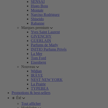
SENSAI
Hugo Boss
Montale
Narciso Rodriguez
Shiseido
Rabanne
Marques premium
Yves Saint Laurent
GIVENCHY
GUERLAIN
Parfums de Marly
INITIO Parfums Privés
La Mer
Tom Ford
Eisenberg
Nouveau
Widian
IRÄYE
NEST NEW YORK
La Prairie
TYPEBEA
Promotions & best-sellers
☀️ Été
Tout afficher
Highlights