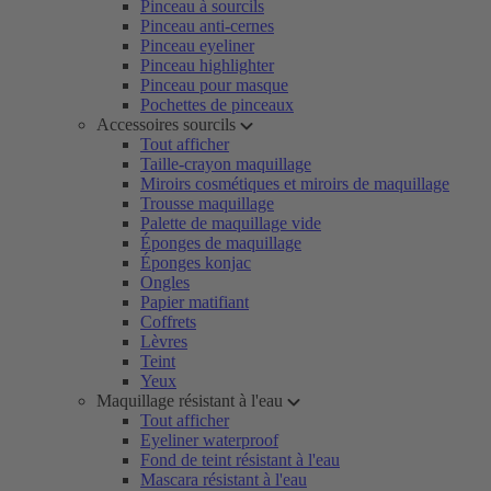
Pinceau à sourcils
Pinceau anti-cernes
Pinceau eyeliner
Pinceau highlighter
Pinceau pour masque
Pochettes de pinceaux
Accessoires sourcils
Tout afficher
Taille-crayon maquillage
Miroirs cosmétiques et miroirs de maquillage
Trousse maquillage
Palette de maquillage vide
Éponges de maquillage
Éponges konjac
Ongles
Papier matifiant
Coffrets
Lèvres
Teint
Yeux
Maquillage résistant à l'eau
Tout afficher
Eyeliner waterproof
Fond de teint résistant à l'eau
Mascara résistant à l'eau