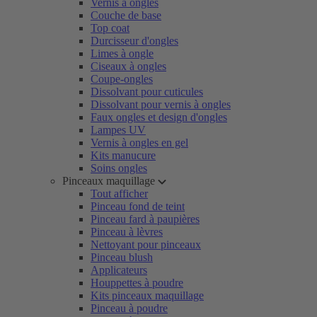
Vernis à ongles
Couche de base
Top coat
Durcisseur d'ongles
Limes à ongle
Ciseaux à ongles
Coupe-ongles
Dissolvant pour cuticules
Dissolvant pour vernis à ongles
Faux ongles et design d'ongles
Lampes UV
Vernis à ongles en gel
Kits manucure
Soins ongles
Pinceaux maquillage
Tout afficher
Pinceau fond de teint
Pinceau fard à paupières
Pinceau à lèvres
Nettoyant pour pinceaux
Pinceau blush
Applicateurs
Houppettes à poudre
Kits pinceaux maquillage
Pinceau à poudre