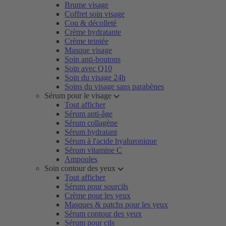
Brume visage
Coffret soin visage
Cou & décolleté
Crème hydratante
Crème teintée
Masque visage
Soin anti-boutons
Soin avec Q10
Soin du visage 24h
Soins du visage sans parabènes
Sérum pour le visage
Tout afficher
Sérum anti-âge
Sérum collagène
Sérum hydratant
Sérum à l'acide hyaluronique
Sérum vitamine C
Ampoules
Soin contour des yeux
Tout afficher
Sérum pour sourcils
Crème pour les yeux
Masques & patchs pour les yeux
Sérum contour des yeux
Sérum pour cils