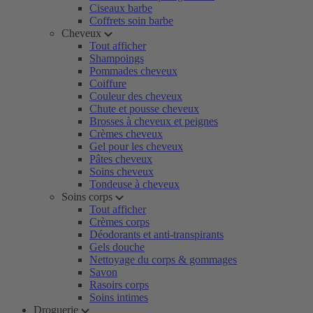
Ciseaux barbe
Coffrets soin barbe
Cheveux
Tout afficher
Shampoings
Pommades cheveux
Coiffure
Couleur des cheveux
Chute et pousse cheveux
Brosses à cheveux et peignes
Crèmes cheveux
Gel pour les cheveux
Pâtes cheveux
Soins cheveux
Tondeuse à cheveux
Soins corps
Tout afficher
Crèmes corps
Déodorants et anti-transpirants
Gels douche
Nettoyage du corps & gommages
Savon
Rasoirs corps
Soins intimes
Droguerie