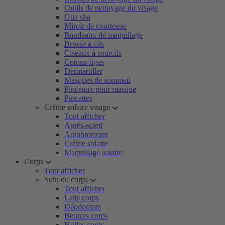
Outils de nettoyage du visage
Gua sha
Miroir de courtoisie
Bandeaux de maquillage
Brosse à cils
Ciseaux à sourcils
Cotons-tiges
Dermaroller
Masques de sommeil
Pinceaux pour masque
Pincettes
Crème solaire visage
Tout afficher
Après-soleil
Autobronzant
Crème solaire
Maquillage solaire
Corps
Tout afficher
Soin du corps
Tout afficher
Laits corps
Déodorants
Beurres corps
Huiles corps