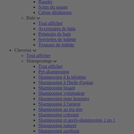
Rasoirs
Soins du rasage
Crème dépilatoire
Bain
Tout afficher
Accessoires de bain
Peignoirs de bain
Serviettes de toilette
Trousses de toilette
Cheveux
Tout afficher
Shampooings
Tout afficher
Pré-shampooing
Shampooing à la kératine
Shampooing à l'huile d'argan
Shampooing lissant
Shampooing volumateur
Shampooing pour hommes
Shampooing à l'argent
Shampooing au tea tree
Shampooing colorant
Shampooing et après-shampooing 2 en 1
Shampooing naturel
Shampooing purifiant