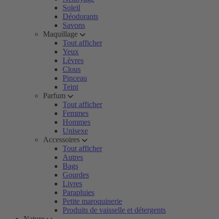
Soleil
Déodorants
Savons
Maquillage
Tout afficher
Yeux
Lèvres
Clous
Pinceau
Teint
Parfum
Tout afficher
Femmes
Hommes
Unisexe
Accessoires
Tout afficher
Autres
Bags
Gourdes
Livres
Parapluies
Petite maroquinerie
Produits de vaisselle et détergents
Nature