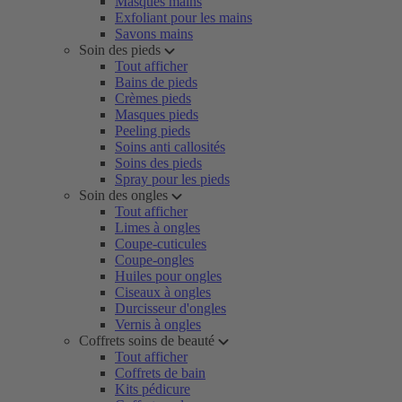
Masques mains
Exfoliant pour les mains
Savons mains
Soin des pieds
Tout afficher
Bains de pieds
Crèmes pieds
Masques pieds
Peeling pieds
Soins anti callosités
Soins des pieds
Spray pour les pieds
Soin des ongles
Tout afficher
Limes à ongles
Coupe-cuticules
Coupe-ongles
Huiles pour ongles
Ciseaux à ongles
Durcisseur d'ongles
Vernis à ongles
Coffrets soins de beauté
Tout afficher
Coffrets de bain
Kits pédicure