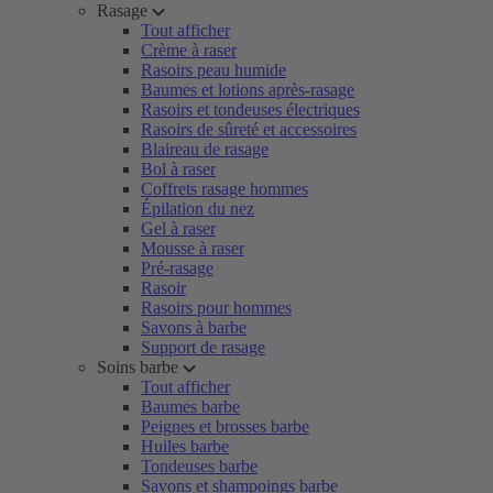
Rasage
Tout afficher
Crème à raser
Rasoirs peau humide
Baumes et lotions après-rasage
Rasoirs et tondeuses électriques
Rasoirs de sûreté et accessoires
Blaireau de rasage
Bol à raser
Coffrets rasage hommes
Épilation du nez
Gel à raser
Mousse à raser
Pré-rasage
Rasoir
Rasoirs pour hommes
Savons à barbe
Support de rasage
Soins barbe
Tout afficher
Baumes barbe
Peignes et brosses barbe
Huiles barbe
Tondeuses barbe
Savons et shampoings barbe