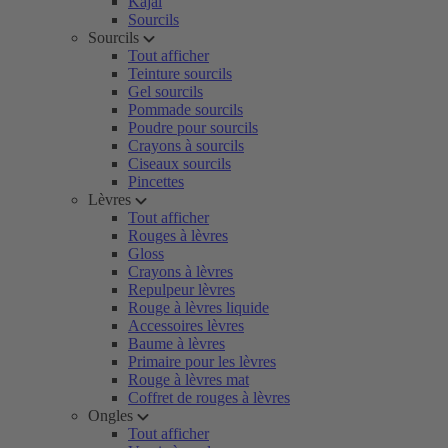
Kajal
Sourcils
Sourcils
Tout afficher
Teinture sourcils
Gel sourcils
Pommade sourcils
Poudre pour sourcils
Crayons à sourcils
Ciseaux sourcils
Pincettes
Lèvres
Tout afficher
Rouges à lèvres
Gloss
Crayons à lèvres
Repulpeur lèvres
Rouge à lèvres liquide
Accessoires lèvres
Baume à lèvres
Primaire pour les lèvres
Rouge à lèvres mat
Coffret de rouges à lèvres
Ongles
Tout afficher