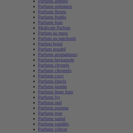
Parfums ambrés
Parfums orientaux
Parfums fleuris
Parfums fruités
Parfums frais
Molécule Parfum
Parfum au musc
Parfum au patchouli
Parfum boisé
Parfum poudré
Parfums aromatiques
Parfums bergamote
Parfums chyprés
Parfums citronnés
Parfums coco
Parfums épicés
Parfums jasmin
Parfums linge frais
Parfums lys
Parfums oud
Parfums pomme
Parfums rose
Parfums santal
Parfums vanillés
Parfums vétiver