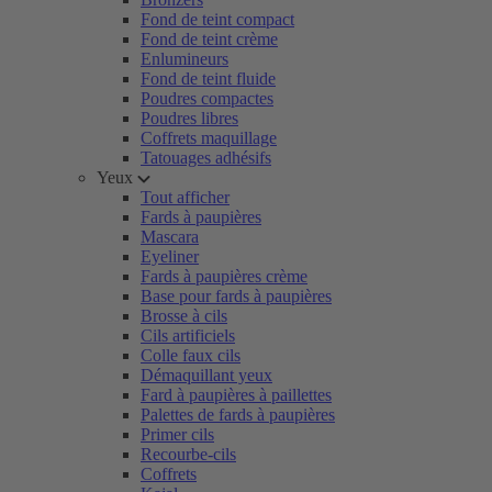
Fond de teint compact
Fond de teint crème
Enlumineurs
Fond de teint fluide
Poudres compactes
Poudres libres
Coffrets maquillage
Tatouages adhésifs
Yeux
Tout afficher
Fards à paupières
Mascara
Eyeliner
Fards à paupières crème
Base pour fards à paupières
Brosse à cils
Cils artificiels
Colle faux cils
Démaquillant yeux
Fard à paupières à paillettes
Palettes de fards à paupières
Primer cils
Recourbe-cils
Coffrets