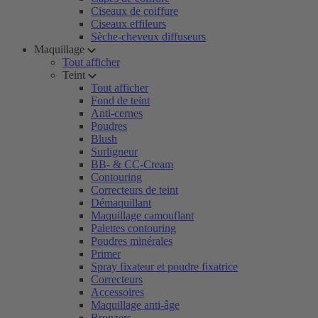
Ciseaux de coiffure
Ciseaux effileurs
Sèche-cheveux diffuseurs
Maquillage
Tout afficher
Teint
Tout afficher
Fond de teint
Anti-cernes
Poudres
Blush
Surligneur
BB- & CC-Cream
Contouring
Correcteurs de teint
Démaquillant
Maquillage camouflant
Palettes contouring
Poudres minérales
Primer
Spray fixateur et poudre fixatrice
Correcteurs
Accessoires
Maquillage anti-âge
Bronzers