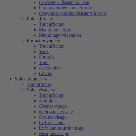
Correcteur résistant à l'eau
Fard à paupières waterproof
Crayons à sourcils résistants à l'eau
Points forts
Tout afficher
Maquillage glow
Maquillage végétalien
Format voyage
Tout afficher
Yeux
Sourcils
Teint
Accessoires
Lèvres
Soins hommes
Tout afficher
Soins visage
Tout afficher
Anti-âge
Crèmes visage
Nettoyants visage
Sérums visage
Coffrets soins
Exfoliant pour le visage
Masques visage