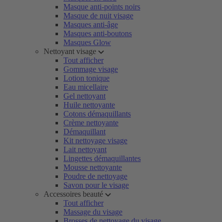
Masque anti-points noirs
Masque de nuit visage
Masques anti-âge
Masques anti-boutons
Masques Glow
Nettoyant visage
Tout afficher
Gommage visage
Lotion tonique
Eau micellaire
Gel nettoyant
Huile nettoyante
Cotons démaquillants
Crème nettoyante
Démaquillant
Kit nettoyage visage
Lait nettoyant
Lingettes démaquillantes
Mousse nettoyante
Poudre de nettoyage
Savon pour le visage
Accessoires beauté
Tout afficher
Massage du visage
Brosses de nettoyage du visage