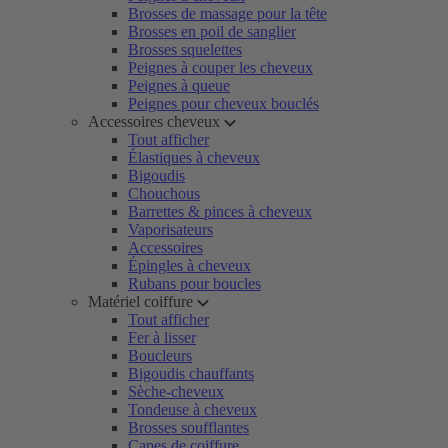
Brosses de massage pour la tête
Brosses en poil de sanglier
Brosses squelettes
Peignes à couper les cheveux
Peignes à queue
Peignes pour cheveux bouclés
Accessoires cheveux
Tout afficher
Élastiques à cheveux
Bigoudis
Chouchous
Barrettes & pinces à cheveux
Vaporisateurs
Accessoires
Épingles à cheveux
Rubans pour boucles
Matériel coiffure
Tout afficher
Fer à lisser
Boucleurs
Bigoudis chauffants
Sèche-cheveux
Tondeuse à cheveux
Brosses soufflantes
Capes de coiffure