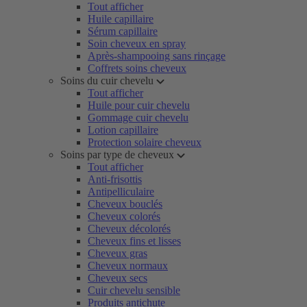
Tout afficher
Huile capillaire
Sérum capillaire
Soin cheveux en spray
Après-shampooing sans rinçage
Coffrets soins cheveux
Soins du cuir chevelu
Tout afficher
Huile pour cuir chevelu
Gommage cuir chevelu
Lotion capillaire
Protection solaire cheveux
Soins par type de cheveux
Tout afficher
Anti-frisottis
Antipelliculaire
Cheveux bouclés
Cheveux colorés
Cheveux décolorés
Cheveux fins et lisses
Cheveux gras
Cheveux normaux
Cheveux secs
Cuir chevelu sensible
Produits antichute