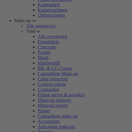
Kapmantels
Kappersscharen
Uitdunscharen
Make-up
Alle weergeven
Teint
Alle weergeven
Foundation
Concealer
Poeder
Blush
Markeerstift
BB- & CC-Cream
Camouflage Make-up
Color correctors
Contour palette
Contouring
Fixing sprays & powders
Make-up remover
Mineraal poeder
Primer
Camouflage make-up
Accessoires
Anti-aging make-up
Bronzer