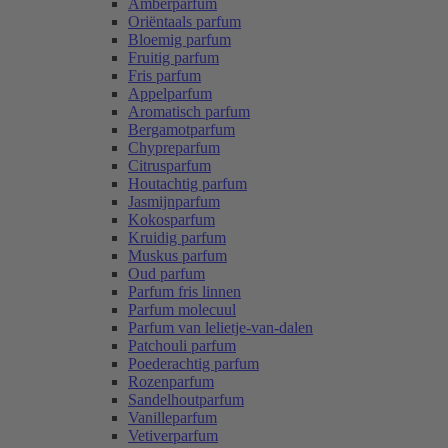
Amberparfum
Oriëntaals parfum
Bloemig parfum
Fruitig parfum
Fris parfum
Appelparfum
Aromatisch parfum
Bergamotparfum
Chypreparfum
Citrusparfum
Houtachtig parfum
Jasmijnparfum
Kokosparfum
Kruidig parfum
Muskus parfum
Oud parfum
Parfum fris linnen
Parfum molecuul
Parfum van lelietje-van-dalen
Patchouli parfum
Poederachtig parfum
Rozenparfum
Sandelhoutparfum
Vanilleparfum
Vetiverparfum