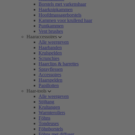
Borstels met varkenshaar
Haarknipkammen
Hoofdmassageborstels
Kammen voor krullend haar
Puntkammen
Vent brushes
Haaraccessoires
Alle weergeven
Haarbanden
Krulspelden
Scrunchies
Haarclips & barrettes
Sprayflessen
Accessoires
Haarspelden
Papillotten
Haar-tools
Alle weergeven
Stijltang
Krultangen
Warmterollers
Föhns
Tondeuses
Föhnborstels
Föhns met diffuser