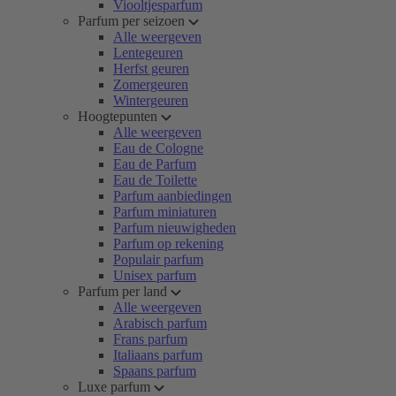
Viooltjesparfum
Parfum per seizoen
Alle weergeven
Lentegeuren
Herfst geuren
Zomergeuren
Wintergeuren
Hoogtepunten
Alle weergeven
Eau de Cologne
Eau de Parfum
Eau de Toilette
Parfum aanbiedingen
Parfum miniaturen
Parfum nieuwigheden
Parfum op rekening
Populair parfum
Unisex parfum
Parfum per land
Alle weergeven
Arabisch parfum
Frans parfum
Italiaans parfum
Spaans parfum
Luxe parfum