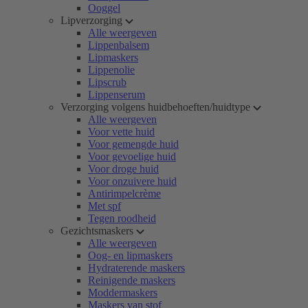
Ooggel
Lipverzorging
Alle weergeven
Lippenbalsem
Lipmaskers
Lippenolie
Lipscrub
Lippenserum
Verzorging volgens huidbehoeften/huidtype
Alle weergeven
Voor vette huid
Voor gemengde huid
Voor gevoelige huid
Voor droge huid
Voor onzuivere huid
Antirimpelcrème
Met spf
Tegen roodheid
Gezichtsmaskers
Alle weergeven
Oog- en lipmaskers
Hydraterende maskers
Reinigende maskers
Moddermaskers
Maskers van stof