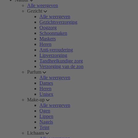
Alle weergeven
Gezicht
Alle weergeven
Gezichtsverzorging
Oogzorg
Schoonmaken
Maskers
Heren
Anti-veroudering
Lipverzorging
Tandheelkundige zorg
Verzorging van de zon
Parfum
Alle weergeven
Dames
Heren
Unisex
Make-up
Alle weergeven
Ogen
Lippen
Nagels
Teint
Lichaam