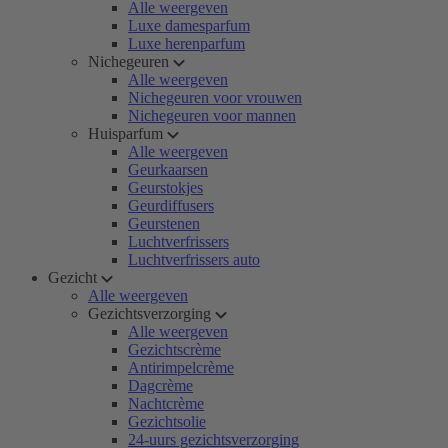
Alle weergeven
Luxe damesparfum
Luxe herenparfum
Nichegeuren
Alle weergeven
Nichegeuren voor vrouwen
Nichegeuren voor mannen
Huisparfum
Alle weergeven
Geurkaarsen
Geurstokjes
Geurdiffusers
Geurstenen
Luchtverfrissers
Luchtverfrissers auto
Gezicht
Alle weergeven
Gezichtsverzorging
Alle weergeven
Gezichtscrème
Antirimpelcrème
Dagcrème
Nachtcrème
Gezichtsolie
24-uurs gezichtsverzorging