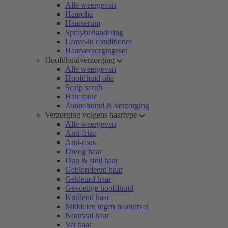
Alle weergeven
Haarolie
Haarserum
Spraybehandeling
Leave-in conditioner
Haarverzorgingsset
Hoofdhuidverzorging
Alle weergeven
Hoofdhuid olie
Scalp scrub
Hair tonic
Zonnebrand & verzorging
Verzorging volgens haartype
Alle weergeven
Anti-frizz
Anti-roos
Droog haar
Dun & steil haar
Geblondeerd haar
Gekleurd haar
Gevoelige hoofdhuid
Krullend haar
Middelen tegen haaruitval
Normaal haar
Vet haar