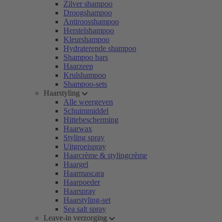
Zilver shampoo
Droogshampoo
Antiroosshampoo
Herstelshampoo
Kleurshampoo
Hydraterende shampoo
Shampoo bars
Haarzeep
Krulshampoo
Shampoo-sets
Haarstyling
Alle weergeven
Schuimmiddel
Hittebescherming
Haarwax
Styling spray
Uitgroeispray
Haarcrème & stylingcrème
Haargel
Haarmascara
Haarpoeder
Haarspray
Haarstyling-set
Sea salt spray
Leave-in verzorging