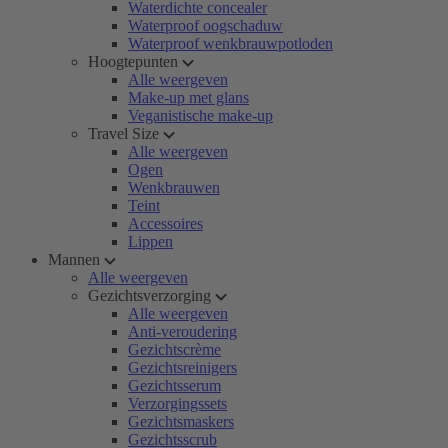
Waterdichte concealer
Waterproof oogschaduw
Waterproof wenkbrauwpotloden
Hoogtepunten
Alle weergeven
Make-up met glans
Veganistische make-up
Travel Size
Alle weergeven
Ogen
Wenkbrauwen
Teint
Accessoires
Lippen
Mannen
Alle weergeven
Gezichtsverzorging
Alle weergeven
Anti-veroudering
Gezichtscrème
Gezichtsreinigers
Gezichtsserum
Verzorgingssets
Gezichtsmaskers
Gezichtsscrub