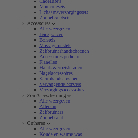
Cadeausets
Manicuresets
Lichaamsverzorgingssets
Zonnebrandsets
Accessoires
Alle weergeven
Badsponzen
Borstels
Massageborstels
Zelfbruinerhandschoenen
Accessoires pedicure
Flanellen
Hand- & voetsieraden
Nagelaccessoires
Scrubhandschoenen
Vervangende borstels
Verzorgingsaccessoires
Zon & bescherming
Alle weergeven
Aftersun
Zelfbruiners
Zonnebrand
Ontharen
Alle weergeven
Koude en warme was