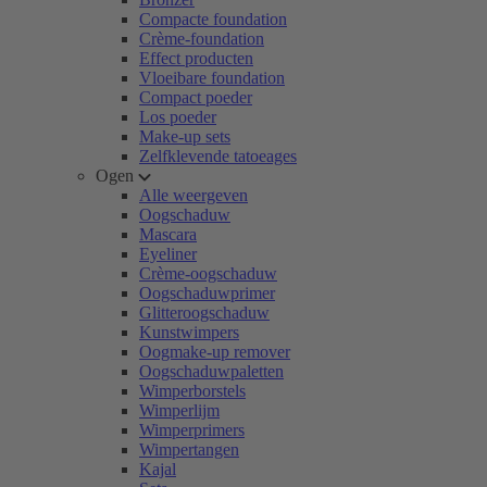
Compacte foundation
Crème-foundation
Effect producten
Vloeibare foundation
Compact poeder
Los poeder
Make-up sets
Zelfklevende tatoeages
Ogen
Alle weergeven
Oogschaduw
Mascara
Eyeliner
Crème-oogschaduw
Oogschaduwprimer
Glitteroogschaduw
Kunstwimpers
Oogmake-up remover
Oogschaduwpaletten
Wimperborstels
Wimperlijm
Wimperprimers
Wimpertangen
Kajal