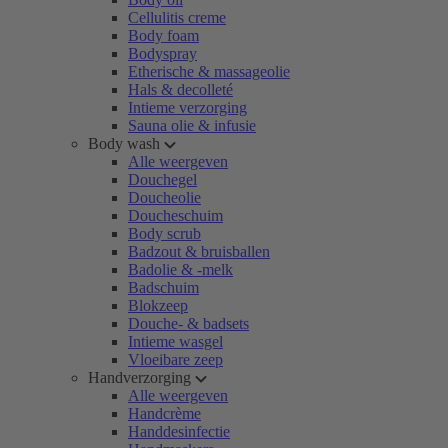
Cellulitis creme
Body foam
Bodyspray
Etherische & massageolie
Hals & decolleté
Intieme verzorging
Sauna olie & infusie
Body wash
Alle weergeven
Douchegel
Doucheolie
Doucheschuim
Body scrub
Badzout & bruisballen
Badolie & -melk
Badschuim
Blokzeep
Douche- & badsets
Intieme wasgel
Vloeibare zeep
Handverzorging
Alle weergeven
Handcrème
Handdesinfectie