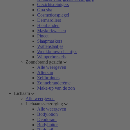
Gezichtsreinigers
Gua sha
Cosmeticaspiegel
Dermarollers
Haarbanden
Maskerkwasten
Pincet
Slaapmaskers
Wattenstaafjes
Wenkbrauwschaartjes
Wimperborstels
Zonnebrand gezicht
Alle weergeven
Aftersun
Zelfbruiners
Zonnebrandcrème
Make-up van de zon
Lichaam
Alle weergeven
Lichaamsverzorging
Alle weergeven
Bodylotion
Deodorant
Bodybutter
Body oil