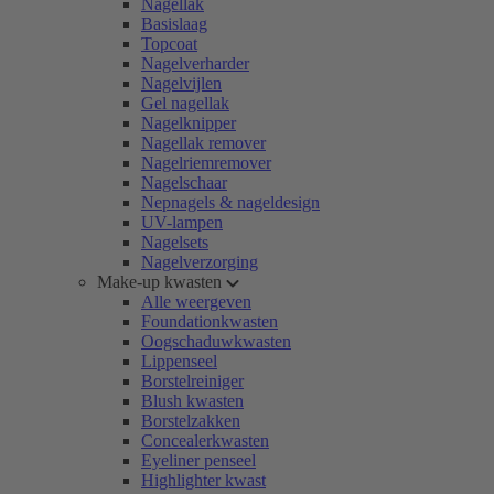
Nagellak
Basislaag
Topcoat
Nagelverharder
Nagelvijlen
Gel nagellak
Nagelknipper
Nagellak remover
Nagelriemremover
Nagelschaar
Nepnagels & nageldesign
UV-lampen
Nagelsets
Nagelverzorging
Make-up kwasten
Alle weergeven
Foundationkwasten
Oogschaduwkwasten
Lippenseel
Borstelreiniger
Blush kwasten
Borstelzakken
Concealerkwasten
Eyeliner penseel
Highlighter kwast