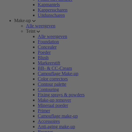
Kapmantels
Kappersscharen
Uitdunscharen
Make-up
Alle weergeven
Teint
Alle weergeven
Foundation
Concealer
Poeder
Blush
Markeerstift
BB- & CC-Cream
Camouflage Make-up
Color correctors
Contour palette
Contouring
Fixing sprays & powders
Make-up remover
Mineraal poeder
Primer
Camouflage make-up
Accessoires
Anti-aging make-up
Bronzer