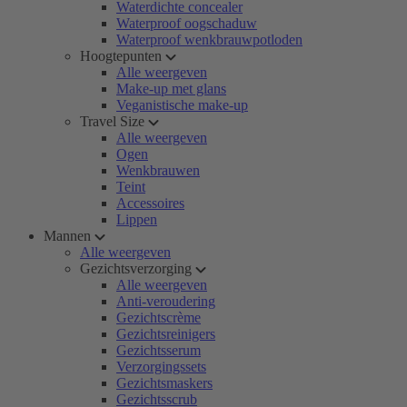
Waterdichte concealer
Waterproof oogschaduw
Waterproof wenkbrauwpotloden
Hoogtepunten
Alle weergeven
Make-up met glans
Veganistische make-up
Travel Size
Alle weergeven
Ogen
Wenkbrauwen
Teint
Accessoires
Lippen
Mannen
Alle weergeven
Gezichtsverzorging
Alle weergeven
Anti-veroudering
Gezichtscrème
Gezichtsreinigers
Gezichtsserum
Verzorgingssets
Gezichtsmaskers
Gezichtsscrub