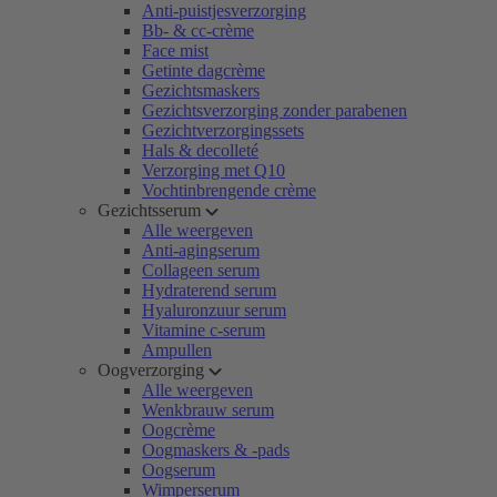
Anti-puistjesverzorging
Bb- & cc-crème
Face mist
Getinte dagcrème
Gezichtsmaskers
Gezichtsverzorging zonder parabenen
Gezichtverzorgingssets
Hals & decolleté
Verzorging met Q10
Vochtinbrengende crème
Gezichtsserum
Alle weergeven
Anti-agingserum
Collageen serum
Hydraterend serum
Hyaluronzuur serum
Vitamine c-serum
Ampullen
Oogverzorging
Alle weergeven
Wenkbrauw serum
Oogcrème
Oogmaskers & -pads
Oogserum
Wimperserum