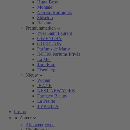
Hugo Boss
Montale
Narciso Rodriguez
Shiseido
Rabanne
Premiummerken
Yves Saint Laurent
GIVENCHY
GUERLAIN
Parfums de Marly
INITIO Parfums Privés
La Mer
Tom Ford
Eisenberg
Nieuw
Widian
IRÄYE
NEST NEW YORK
Farmacy Beauty
La Prairie
TYPEBEA
Promo
☀️ Zomer
Alle weergeven
Highlights