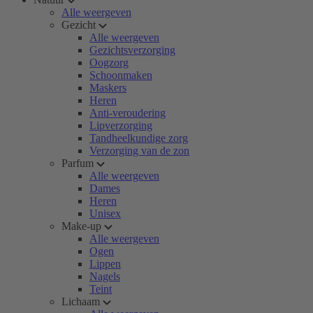
Alle weergeven
Gezicht
Alle weergeven
Gezichtsverzorging
Oogzorg
Schoonmaken
Maskers
Heren
Anti-veroudering
Lipverzorging
Tandheelkundige zorg
Verzorging van de zon
Parfum
Alle weergeven
Dames
Heren
Unisex
Make-up
Alle weergeven
Ogen
Lippen
Nagels
Teint
Lichaam