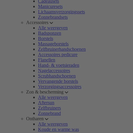
Cadeausets
Manicuresets
Lichaamsverzorgingssets
Zonnebrandsets
Accessoires
Alle weergeven
Badsponzen
Borstels
Massageborstels
Zelfbruinerhandschoenen
Accessoires pedicure
Flanellen
Hand- & voetsieraden
Nagelaccessoires
Scrubhandschoenen
Vervangende borstels
Verzorgingsaccessoires
Zon & bescherming
Alle weergeven
Aftersun
Zelfbruiners
Zonnebrand
Ontharen
Alle weergeven
Koude en warme was