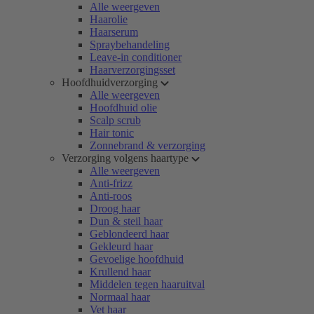
Alle weergeven
Haarolie
Haarserum
Spraybehandeling
Leave-in conditioner
Haarverzorgingsset
Hoofdhuidverzorging
Alle weergeven
Hoofdhuid olie
Scalp scrub
Hair tonic
Zonnebrand & verzorging
Verzorging volgens haartype
Alle weergeven
Anti-frizz
Anti-roos
Droog haar
Dun & steil haar
Geblondeerd haar
Gekleurd haar
Gevoelige hoofdhuid
Krullend haar
Middelen tegen haaruitval
Normaal haar
Vet haar