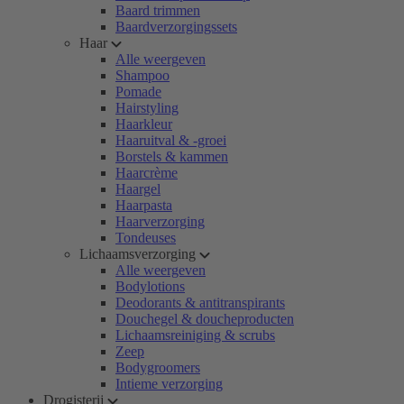
Baard trimmen
Baardverzorgingssets
Haar
Alle weergeven
Shampoo
Pomade
Hairstyling
Haarkleur
Haaruitval & -groei
Borstels & kammen
Haarcrème
Haargel
Haarpasta
Haarverzorging
Tondeuses
Lichaamsverzorging
Alle weergeven
Bodylotions
Deodorants & antitranspirants
Douchegel & doucheproducten
Lichaamsreiniging & scrubs
Zeep
Bodygroomers
Intieme verzorging
Drogisterij