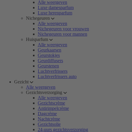
Alle weergeven
Luxe damesparfum
Luxe herenparfum
Nichegeuren
Alle weergeven
Nichegeuren voor vrouwen
Nichegeuren voor mannen
Huisparfum
Alle weergeven
Geurkaarsen
Geurstokjes
Geurdiffusers
Geurstenen
Luchtverfrissers
Luchtverfrissers auto
Gezicht
Alle weergeven
Gezichtsverzorging
Alle weergeven
Gezichtscrème
Antirimpelcrème
Dagcrème
Nachtcrème
Gezichtsolie
24-uurs gezichtsverzorging