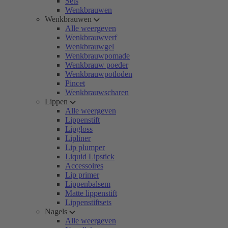
Sets
Wenkbrauwen
Wenkbrauwen
Alle weergeven
Wenkbrauwverf
Wenkbrauwgel
Wenkbrauwpomade
Wenkbrauw poeder
Wenkbrauwpotloden
Pincet
Wenkbrauwscharen
Lippen
Alle weergeven
Lippenstift
Lipgloss
Lipliner
Lip plumper
Liquid Lipstick
Accessoires
Lip primer
Lippenbalsem
Matte lippenstift
Lippenstiftsets
Nagels
Alle weergeven