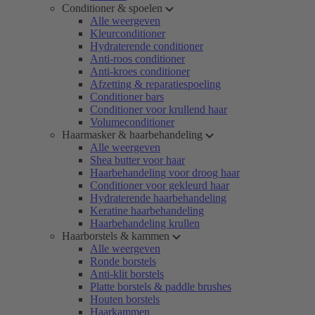
Conditioner & spoelen
Alle weergeven
Kleurconditioner
Hydraterende conditioner
Anti-roos conditioner
Anti-kroes conditioner
Afzetting & reparatiespoeling
Conditioner bars
Conditioner voor krullend haar
Volumeconditioner
Haarmasker & haarbehandeling
Alle weergeven
Shea butter voor haar
Haarbehandeling voor droog haar
Conditioner voor gekleurd haar
Hydraterende haarbehandeling
Keratine haarbehandeling
Haarbehandeling krullen
Haarborstels & kammen
Alle weergeven
Ronde borstels
Anti-klit borstels
Platte borstels & paddle brushes
Houten borstels
Haarkammen