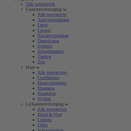
Alle weergeven
Gezichtsverzorging
Alle weergeven
Anti-veroudering
Ogen
Lippen
Nachtverzorging
Dagopvang
Scheren
Schoonmaken
Tanden
Zon
Haar
Alle weergeven
Conditioner
Haarverzorging
Shampoo
Haarkleur
Styling
Lichaamsverzorging
Alle weergeven
Hand & Voet
Lotions
Oliën
Schoonmaken