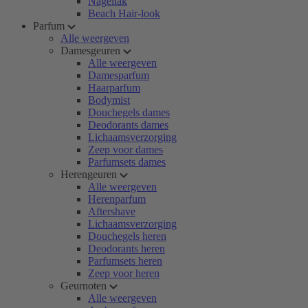
Nagellak
Beach Hair-look
Parfum
Alle weergeven
Damesgeuren
Alle weergeven
Damesparfum
Haarparfum
Bodymist
Douchegels dames
Deodorants dames
Lichaamsverzorging
Zeep voor dames
Parfumsets dames
Herengeuren
Alle weergeven
Herenparfum
Aftershave
Lichaamsverzorging
Douchegels heren
Deodorants heren
Parfumsets heren
Zeep voor heren
Geurnoten
Alle weergeven