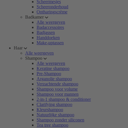
Scheermesjes
Scheeronderhoud
Ontharingscrème
Badkamer
Alle weergeven
Badaccessoires
Badjassen
Handdoeken
Make-uptassen
Haar
Alle weergeven
Shampoo
Alle weergeven
Keratine shampoo
Pre-Shampoo
Arganolie shampoo
Verzachtende shampoo
Shampoo voor volume
Shampoo voor mannen
2-in-1 shampoo & conditioner
Clarifying shampoo
Kleurshampoo
Natuurlijke shampoo
Shampoo zonder siliconen
Tea tree shampoo