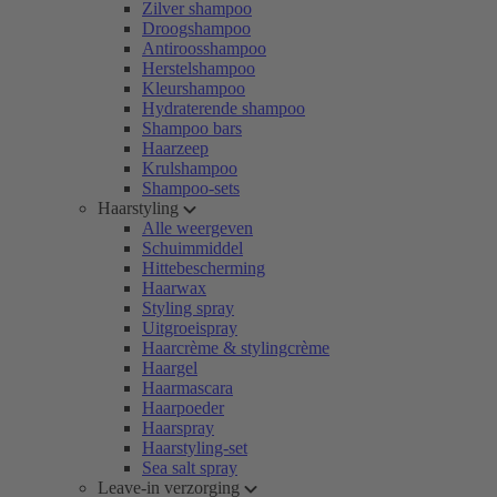
Zilver shampoo
Droogshampoo
Antiroosshampoo
Herstelshampoo
Kleurshampoo
Hydraterende shampoo
Shampoo bars
Haarzeep
Krulshampoo
Shampoo-sets
Haarstyling
Alle weergeven
Schuimmiddel
Hittebescherming
Haarwax
Styling spray
Uitgroeispray
Haarcrème & stylingcrème
Haargel
Haarmascara
Haarpoeder
Haarspray
Haarstyling-set
Sea salt spray
Leave-in verzorging