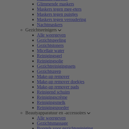
Glimmende maskers
Maskers tegen mee-eters
Maskers tegen puistjes
Maskers tegen veroudering
Nachtmaskers
Gezichtsreinigers
Alle weergeven
Gezichtspeeling
Gezichtstoners
Micellair water
Reinigingsgel
Reinigingsolie
Gezichtreinigingssets
Gezichtszeep
Make-up remover
Make-up remover doekjes
Make-up remover pads
Reinigend schuim
Reinigingscrème
Reinigingsmelk
Reinigingspoeder
Beautyapparatuur en -accessoires
Alle weergeven
Gezichtsmassage
Borstels voor gezichtsreiniging