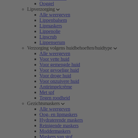
Ooggel
Lipverzorging
Alle weergeven
Lippenbalsem
Lipmaskers
Lippenolie
Lipscrub
Lippenserum
Verzorging volgens huidbehoeften/huidtype
Alle weergeven
Voor vette huid
Voor gemengde huid
Voor gevoelige huid
Voor droge huid
Voor onzuivere huid
Antirimpelcrème
Met spf
Tegen roodheid
Gezichtsmaskers
Alle weergeven
Oog- en lipmaskers
Hydraterende maskers
Reinigende maskers
Moddermaskers
Maskers van stof