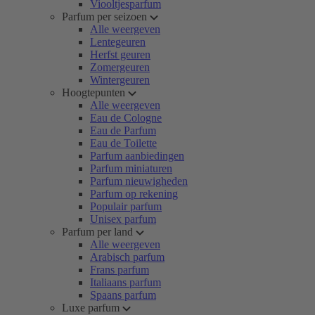
Viooltjesparfum
Parfum per seizoen
Alle weergeven
Lentegeuren
Herfst geuren
Zomergeuren
Wintergeuren
Hoogtepunten
Alle weergeven
Eau de Cologne
Eau de Parfum
Eau de Toilette
Parfum aanbiedingen
Parfum miniaturen
Parfum nieuwigheden
Parfum op rekening
Populair parfum
Unisex parfum
Parfum per land
Alle weergeven
Arabisch parfum
Frans parfum
Italiaans parfum
Spaans parfum
Luxe parfum