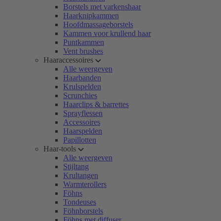
Borstels met varkenshaar
Haarknipkammen
Hoofdmassageborstels
Kammen voor krullend haar
Puntkammen
Vent brushes
Haaraccessoires
Alle weergeven
Haarbanden
Krulspelden
Scrunchies
Haarclips & barrettes
Sprayflessen
Accessoires
Haarspelden
Papillotten
Haar-tools
Alle weergeven
Stijltang
Krultangen
Warmterollers
Föhns
Tondeuses
Föhnborstels
Föhns met diffuser