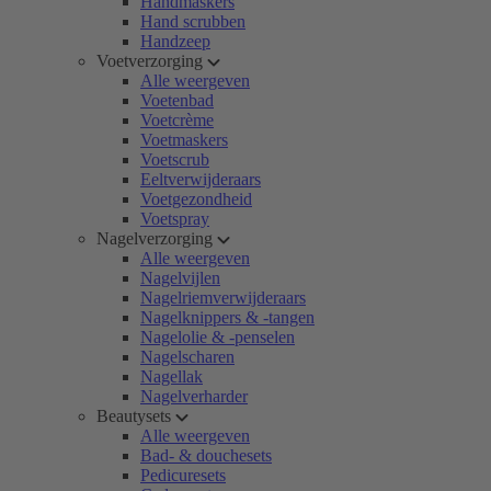
Handmaskers
Hand scrubben
Handzeep
Voetverzorging
Alle weergeven
Voetenbad
Voetcrème
Voetmaskers
Voetscrub
Eeltverwijderaars
Voetgezondheid
Voetspray
Nagelverzorging
Alle weergeven
Nagelvijlen
Nagelriemverwijderaars
Nagelknippers & -tangen
Nagelolie & -penselen
Nagelscharen
Nagellak
Nagelverharder
Beautysets
Alle weergeven
Bad- & douchesets
Pedicuresets