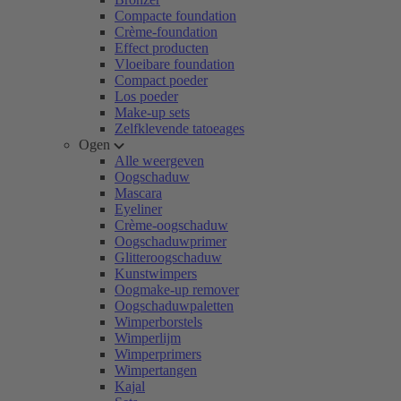
Compacte foundation
Crème-foundation
Effect producten
Vloeibare foundation
Compact poeder
Los poeder
Make-up sets
Zelfklevende tatoeages
Ogen
Alle weergeven
Oogschaduw
Mascara
Eyeliner
Crème-oogschaduw
Oogschaduwprimer
Glitteroogschaduw
Kunstwimpers
Oogmake-up remover
Oogschaduwpaletten
Wimperborstels
Wimperlijm
Wimperprimers
Wimpertangen
Kajal