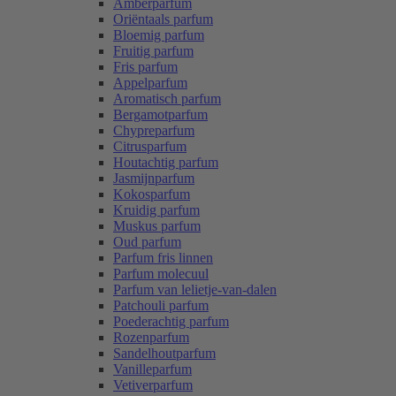
Amberparfum
Oriëntaals parfum
Bloemig parfum
Fruitig parfum
Fris parfum
Appelparfum
Aromatisch parfum
Bergamotparfum
Chypreparfum
Citrusparfum
Houtachtig parfum
Jasmijnparfum
Kokosparfum
Kruidig parfum
Muskus parfum
Oud parfum
Parfum fris linnen
Parfum molecuul
Parfum van lelietje-van-dalen
Patchouli parfum
Poederachtig parfum
Rozenparfum
Sandelhoutparfum
Vanilleparfum
Vetiverparfum