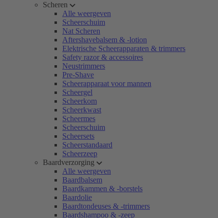
Scheren
Alle weergeven
Scheerschuim
Nat Scheren
Aftershavebalsem & -lotion
Elektrische Scheerapparaten & trimmers
Safety razor & accessoires
Neustrimmers
Pre-Shave
Scheerapparaat voor mannen
Scheergel
Scheerkom
Scheerkwast
Scheermes
Scheerschuim
Scheersets
Scheerstandaard
Scheerzeep
Baardverzorging
Alle weergeven
Baardbalsem
Baardkammen & -borstels
Baardolie
Baardtondeuses & -trimmers
Baardshampoo & -zeep