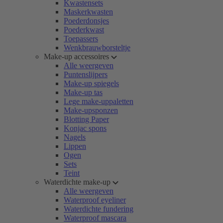
Kwastensets
Maskerkwasten
Poederdonsjes
Poederkwast
Toepassers
Wenkbrauwborsteltje
Make-up accessoires
Alle weergeven
Puntenslijpers
Make-up spiegels
Make-up tas
Lege make-uppaletten
Make-upsponzen
Blotting Paper
Konjac spons
Nagels
Lippen
Ogen
Sets
Teint
Waterdichte make-up
Alle weergeven
Waterproof eyeliner
Waterdichte fundering
Waterproof mascara