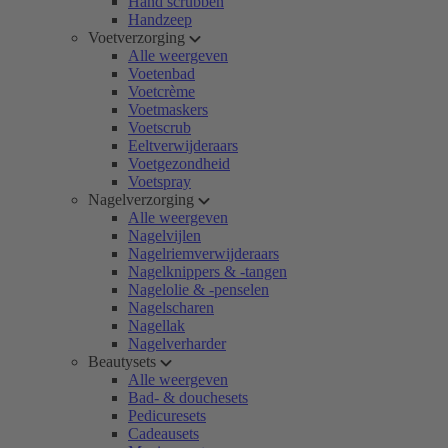
Hand scrubben
Handzeep
Voetverzorging
Alle weergeven
Voetenbad
Voetcrème
Voetmaskers
Voetscrub
Eeltverwijderaars
Voetgezondheid
Voetspray
Nagelverzorging
Alle weergeven
Nagelvijlen
Nagelriemverwijderaars
Nagelknippers & -tangen
Nagelolie & -penselen
Nagelscharen
Nagellak
Nagelverharder
Beautysets
Alle weergeven
Bad- & douchesets
Pedicuresets
Cadeausets