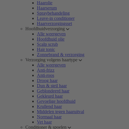
Haarolie
Haarserum
Spraybehandeling
Leave-in conditioner
Haarverzorgingsset
Hoofdhuidverzorging
Alle weergeven
Hoofdhuid olie
Scalp scrub
Hair tonic
Zonnebrand & verzorging
Verzorging volgens haartype
Alle weergeven
Anti-frizz
Anti-roos
Droog haar
Dun & steil haar
Geblondeerd haar
Gekleurd haar
Gevoelige hoofdhuid
Krullend haar
Middelen tegen haaruitval
Normaal haar
Vet haar
Conditioner & spoelen