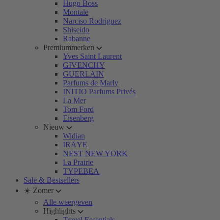
Hugo Boss
Montale
Narciso Rodriguez
Shiseido
Rabanne
Premiummerken
Yves Saint Laurent
GIVENCHY
GUERLAIN
Parfums de Marly
INITIO Parfums Privés
La Mer
Tom Ford
Eisenberg
Nieuw
Widian
IRÄYE
NEST NEW YORK
La Prairie
TYPEBEA
Sale & Bestsellers
☀️ Zomer
Alle weergeven
Highlights
Travel Essentials