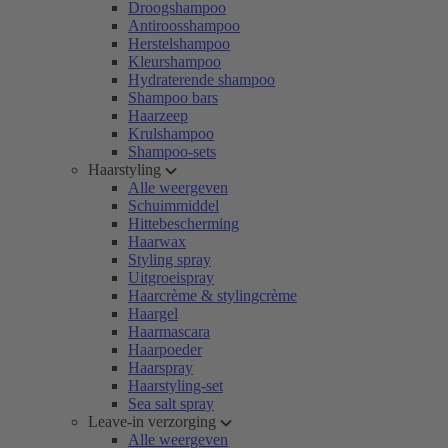
Droogshampoo
Antiroosshampoo
Herstelshampoo
Kleurshampoo
Hydraterende shampoo
Shampoo bars
Haarzeep
Krulshampoo
Shampoo-sets
Haarstyling
Alle weergeven
Schuimmiddel
Hittebescherming
Haarwax
Styling spray
Uitgroeispray
Haarcrème & stylingcrème
Haargel
Haarmascara
Haarpoeder
Haarspray
Haarstyling-set
Sea salt spray
Leave-in verzorging
Alle weergeven