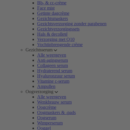
Bb- & cc-crème
Face mist
Getinte dagcrème
Gezichtsmaskers
Gezichtsverzorging zonder parabenen
Gezichtverzorgingssets
Hals & decolleté
Verzorging met Q10
Vochtinbrengende crème
Gezichtsserum
Alle weergeven
Anti-agingserum
Collageen serum
Hydraterend serum
Hyaluronzuur serum
Vitamine c-serum
Ampullen
Oogverzorging
Alle weergeven
Wenkbrauw serum
Oogcrème
Oogmaskers & -pads
Oogserum
Wimperserum
Ooggel