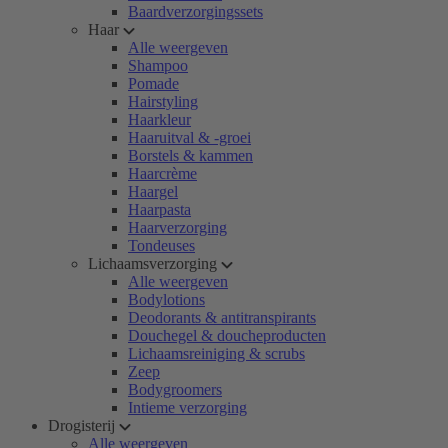
Baardverzorgingssets
Haar
Alle weergeven
Shampoo
Pomade
Hairstyling
Haarkleur
Haaruitval & -groei
Borstels & kammen
Haarcrème
Haargel
Haarpasta
Haarverzorging
Tondeuses
Lichaamsverzorging
Alle weergeven
Bodylotions
Deodorants & antitranspirants
Douchegel & doucheproducten
Lichaamsreiniging & scrubs
Zeep
Bodygroomers
Intieme verzorging
Drogisterij
Alle weergeven