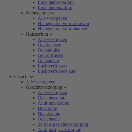
Luxe damesparfum
Luxe herenparfum
Nichegeuren
Alle weergeven
Nichegeuren voor vrouwen
Nichegeuren voor mannen
Huisparfum
Alle weergeven
Geurkaarsen
Geurstokjes
Geurdiffusers
Geurstenen
Luchtverfrissers
Luchtverfrissers auto
Gezicht
Alle weergeven
Gezichtsverzorging
Alle weergeven
Gezichtscrème
Antirimpelcrème
Dagcrème
Nachtcrème
Gezichtsolie
24-uurs gezichtsverzorging
Anti-puistjesverzorging