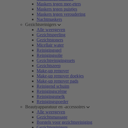
Maskers tegen mee-eters
Maskers tegen puistjes
Maskers tegen veroudering
Nachtmaskers
Gezichtsreinigers
Alle weergeven
Gezichtspeeling
Gezichtstoners
Micellair water
Reinigingsgel
Reinigingsolie
Gezichtreinigingssets
Gezichtszeep
Make-up remover
Make-up remover doekjes
Make-up remover pads
Reinigend schuim
Reinigingscrème
Reinigingsmelk
Reinigingspoeder
Beautyapparatuur en -accessoires
Alle weergeven
Gezichtsmassage
Borstels voor gezichtsreiniging
Gezichtsreinigers