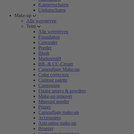
Kappersscharen
Uitdunscharen
Make-up
Alle weergeven
Teint
Alle weergeven
Foundation
Concealer
Poeder
Blush
Markeerstift
BB- & CC-Cream
Camouflage Make-up
Color correctors
Contour palette
Contouring
Fixing sprays & powders
Make-up remover
Mineraal poeder
Primer
Camouflage make-up
Accessoires
Anti-aging make-up
Bronzer
Compacte foundation