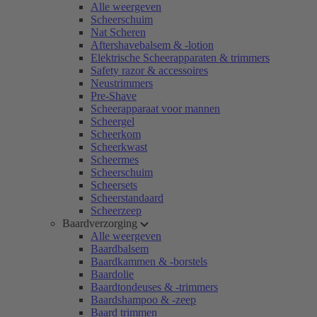
Alle weergeven
Scheerschuim
Nat Scheren
Aftershavebalsem & -lotion
Elektrische Scheerapparaten & trimmers
Safety razor & accessoires
Neustrimmers
Pre-Shave
Scheerapparaat voor mannen
Scheergel
Scheerkom
Scheerkwast
Scheermes
Scheerschuim
Scheersets
Scheerstandaard
Scheerzeep
Baardverzorging
Alle weergeven
Baardbalsem
Baardkammen & -borstels
Baardolie
Baardtondeuses & -trimmers
Baardshampoo & -zeep
Baard trimmen