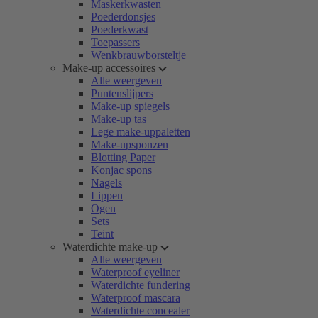
Maskerkwasten
Poederdonsjes
Poederkwast
Toepassers
Wenkbrauwborsteltje
Make-up accessoires
Alle weergeven
Puntenslijpers
Make-up spiegels
Make-up tas
Lege make-uppaletten
Make-upsponzen
Blotting Paper
Konjac spons
Nagels
Lippen
Ogen
Sets
Teint
Waterdichte make-up
Alle weergeven
Waterproof eyeliner
Waterdichte fundering
Waterproof mascara
Waterdichte concealer