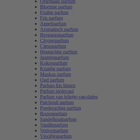
Oriëntaals parfum
Bloemig parfum
Fruitig parfum
Fris parfum
Appelparfum
Aromatisch parfum
Bergamotparfum
Chypreparfum
Citrusparfum
Houtachtig parfum
Jasmijnparfum
Kokosparfum
Kruidig parfum
Muskus parfum
Oud parfum
Parfum fris linnen
Parfum molecuul
Parfum van lelietje-van-dalen
Patchouli parfum
Poederachtig parfum
Rozenparfum
Sandelhoutparfum
Vanilleparfum
Vetiverparfum
Viooltjesparfum