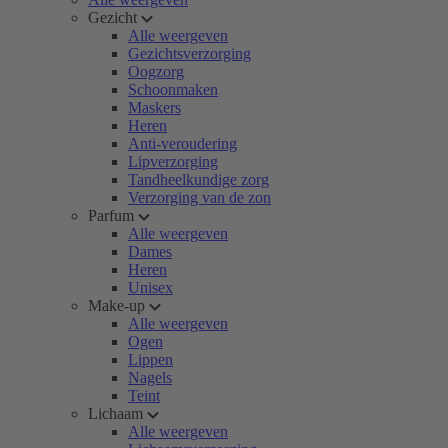
Gezicht
Alle weergeven
Gezichtsverzorging
Oogzorg
Schoonmaken
Maskers
Heren
Anti-veroudering
Lipverzorging
Tandheelkundige zorg
Verzorging van de zon
Parfum
Alle weergeven
Dames
Heren
Unisex
Make-up
Alle weergeven
Ogen
Lippen
Nagels
Teint
Lichaam
Alle weergeven