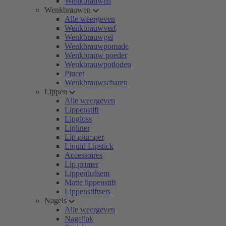
Wenkbrauwen
Wenkbrauwen
Alle weergeven
Wenkbrauwverf
Wenkbrauwgel
Wenkbrauwpomade
Wenkbrauw poeder
Wenkbrauwpotloden
Pincet
Wenkbrauwscharen
Lippen
Alle weergeven
Lippenstift
Lipgloss
Lipliner
Lip plumper
Liquid Lipstick
Accessoires
Lip primer
Lippenbalsem
Matte lippenstift
Lippenstiftsets
Nagels
Alle weergeven
Nagellak