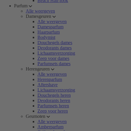
Beach Hair-look
Parfum
Alle weergeven
Damesgeuren
Alle weergeven
Damesparfum
Haarparfum
Bodymist
Douchegels dames
Deodorants dames
Lichaamsverzorging
Zeep voor dames
Parfumsets dames
Herengeuren
Alle weergeven
Herenparfum
Aftershave
Lichaamsverzorging
Douchegels heren
Deodorants heren
Parfumsets heren
Zeep voor heren
Geurnoten
Alle weergeven
Amberparfum