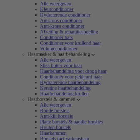
Alle weergeven
Kleurconditioner
Hydraterende conditioner
Anti-roos conditioner
Anti-kroes conditioner
Afzetting & reparatiespoeling
Conditioner bars
Conditioner voor krullend haar
Volumeconditioner
Haarmasker & haarbehandeling
Alle weergeven
Shea butter voor haar
Haarbehandeling voor droog haar
Conditioner voor gekleurd haar
Hydraterende haarbehandeling
Keratine haarbehandeling
Haarbehandeling krullen
Haarborstels & kammen
Alle weergeven
Ronde borstels
Anti-klit borstels
Platte borstels & paddle brushes
Houten borstels
Haarkammen
Borstels met varkenshaar