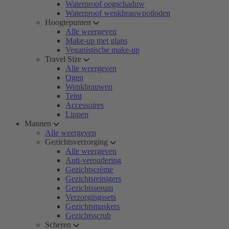
Waterproof oogschaduw
Waterproof wenkbrauwpotloden
Hoogtepunten
Alle weergeven
Make-up met glans
Veganistische make-up
Travel Size
Alle weergeven
Ogen
Wenkbrauwen
Teint
Accessoires
Lippen
Mannen
Alle weergeven
Gezichtsverzorging
Alle weergeven
Anti-veroudering
Gezichtscrème
Gezichtsreinigers
Gezichtsserum
Verzorgingssets
Gezichtsmaskers
Gezichtsscrub
Scheren