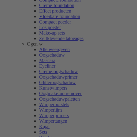
Crème-foundation
Effect producten
Vloeibare foundation
Compact poeder
Los poeder
Make-up sets
Zelfklevende tatoeages
Ogen
Alle weergeven
Oogschaduw
Mascara
Eyeliner
Crème-oogschaduw
Oogschaduwprimer
Glitteroogschaduw
Kunstwimpers
Oogmake-up remover
Oogschaduwpaletten
Wimperborstels
Wimperlijm
Wimperprimers
Wimpertangen
Kajal
Sets