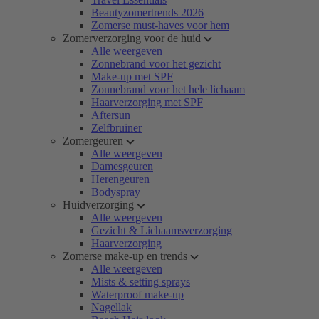
Beautyzomertrends 2026
Zomerse must-haves voor hem
Zomerverzorging voor de huid
Alle weergeven
Zonnebrand voor het gezicht
Make-up met SPF
Zonnebrand voor het hele lichaam
Haarverzorging met SPF
Aftersun
Zelfbruiner
Zomergeuren
Alle weergeven
Damesgeuren
Herengeuren
Bodyspray
Huidverzorging
Alle weergeven
Gezicht & Lichaamsverzorging
Haarverzorging
Zomerse make-up en trends
Alle weergeven
Mists & setting sprays
Waterproof make-up
Nagellak