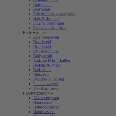
Body foam
Bodyspray
Etherische & massageolie
Hals & decolleté
Intieme verzorging
Sauna olie & infusie
Body wash
Alle weergeven
Douchegel
Doucheolie
Doucheschuim
Body scrub
Badzout & bruisballen
Badolie & -melk
Badschuim
Blokzeep
Douche- & badsets
Intieme wasgel
Vloeibare zeep
Handverzorging
Alle weergeven
Handcrème
Handdesinfectie
Handmaskers