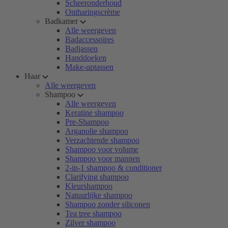
Scheeronderhoud
Ontharingscrème
Badkamer
Alle weergeven
Badaccessoires
Badjassen
Handdoeken
Make-uptassen
Haar
Alle weergeven
Shampoo
Alle weergeven
Keratine shampoo
Pre-Shampoo
Arganolie shampoo
Verzachtende shampoo
Shampoo voor volume
Shampoo voor mannen
2-in-1 shampoo & conditioner
Clarifying shampoo
Kleurshampoo
Natuurlijke shampoo
Shampoo zonder siliconen
Tea tree shampoo
Zilver shampoo