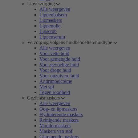
Lipverzorging
Alle weergeven
Lippenbalsem
Lipmaskers
Lippenolie
Lipscrub
Lippenserum
Verzorging volgens huidbehoeften/huidtype
Alle weergeven
Voor vette huid
Voor gemengde huid
Voor gevoelige huid
Voor droge huid
Voor onzuivere huid
Antirimpelcrème
Met spf
Tegen roodheid
Gezichtsmaskers
Alle weergeven
Oog- en lipmaskers
Hydraterende maskers
Reinigende maskers
Moddermaskers
Maskers van stof
Glimmende maskers