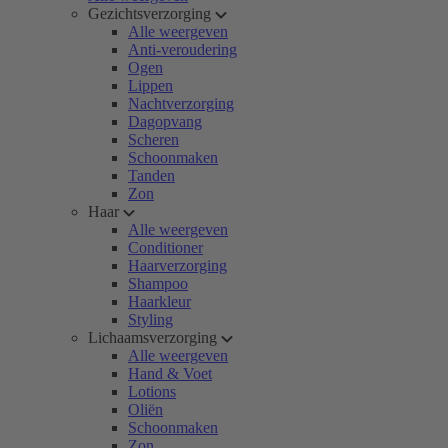
Gezichtsverzorging
Alle weergeven
Anti-veroudering
Ogen
Lippen
Nachtverzorging
Dagopvang
Scheren
Schoonmaken
Tanden
Zon
Haar
Alle weergeven
Conditioner
Haarverzorging
Shampoo
Haarkleur
Styling
Lichaamsverzorging
Alle weergeven
Hand & Voet
Lotions
Oliën
Schoonmaken
Zon