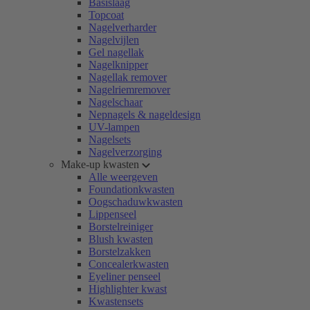
Basislaag
Topcoat
Nagelverharder
Nagelvijlen
Gel nagellak
Nagelknipper
Nagellak remover
Nagelriemremover
Nagelschaar
Nepnagels & nageldesign
UV-lampen
Nagelsets
Nagelverzorging
Make-up kwasten
Alle weergeven
Foundationkwasten
Oogschaduwkwasten
Lippenseel
Borstelreiniger
Blush kwasten
Borstelzakken
Concealerkwasten
Eyeliner penseel
Highlighter kwast
Kwastensets