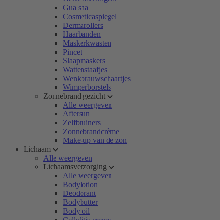
Gua sha
Cosmeticaspiegel
Dermarollers
Haarbanden
Maskerkwasten
Pincet
Slaapmaskers
Wattenstaafjes
Wenkbrauwschaartjes
Wimperborstels
Zonnebrand gezicht
Alle weergeven
Aftersun
Zelfbruiners
Zonnebrandcrème
Make-up van de zon
Lichaam
Alle weergeven
Lichaamsverzorging
Alle weergeven
Bodylotion
Deodorant
Bodybutter
Body oil
Cellulitis creme