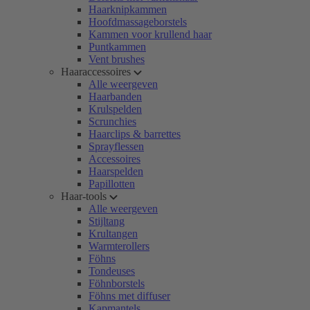
Haarknipkammen
Hoofdmassageborstels
Kammen voor krullend haar
Puntkammen
Vent brushes
Haaraccessoires
Alle weergeven
Haarbanden
Krulspelden
Scrunchies
Haarclips & barrettes
Sprayflessen
Accessoires
Haarspelden
Papillotten
Haar-tools
Alle weergeven
Stijltang
Krultangen
Warmterollers
Föhns
Tondeuses
Föhnborstels
Föhns met diffuser
Kapmantels