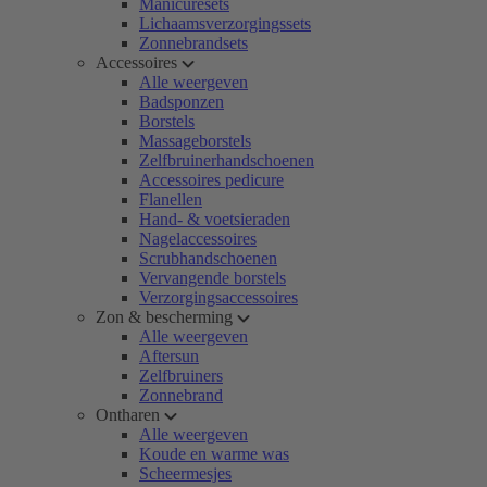
Manicuresets
Lichaamsverzorgingssets
Zonnebrandsets
Accessoires
Alle weergeven
Badsponzen
Borstels
Massageborstels
Zelfbruinerhandschoenen
Accessoires pedicure
Flanellen
Hand- & voetsieraden
Nagelaccessoires
Scrubhandschoenen
Vervangende borstels
Verzorgingsaccessoires
Zon & bescherming
Alle weergeven
Aftersun
Zelfbruiners
Zonnebrand
Ontharen
Alle weergeven
Koude en warme was
Scheermesjes