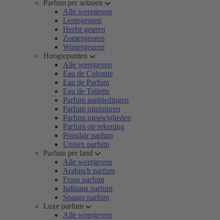
Parfum per seizoen
Alle weergeven
Lentegeuren
Herfst geuren
Zomergeuren
Wintergeuren
Hoogtepunten
Alle weergeven
Eau de Cologne
Eau de Parfum
Eau de Toilette
Parfum aanbiedingen
Parfum miniaturen
Parfum nieuwigheden
Parfum op rekening
Populair parfum
Unisex parfum
Parfum per land
Alle weergeven
Arabisch parfum
Frans parfum
Italiaans parfum
Spaans parfum
Luxe parfum
Alle weergeven