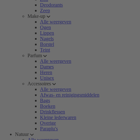
Deodorants
Zeep
Make-up
Alle weergeven
Ogen
Lippen
Nagels
Borstel
Teint
Parfum
Alle weergeven
Dames
Heren
Unisex
Accessoires
Alle weergeven
Afwas- en reinigingsmiddelen
Bags
Boeken
Drinkflessen
Kleine lederwaren
Overige
Paraplu's
Natuur
Alle weergeven