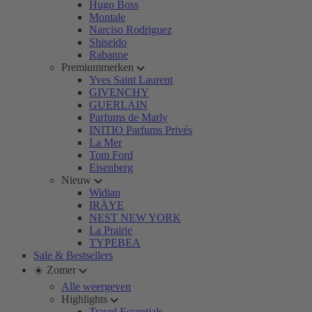
Hugo Boss
Montale
Narciso Rodriguez
Shiseido
Rabanne
Premiummerken
Yves Saint Laurent
GIVENCHY
GUERLAIN
Parfums de Marly
INITIO Parfums Privés
La Mer
Tom Ford
Eisenberg
Nieuw
Widian
IRÄYE
NEST NEW YORK
La Prairie
TYPEBEA
Sale & Bestsellers
☀️ Zomer
Alle weergeven
Highlights
Travel Essentials