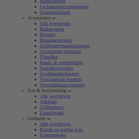
Manicuresets
Lichaamsverzorgingssets
Zonnebrandsets
Accessoires
Alle weergeven
Badsponzen
Borstels
Massageborstels
Zelfbruinerhandschoenen
Accessoires pedicure
Flanellen
Hand- & voetsieraden
Nagelaccessoires
Scrubhandschoenen
Vervangende borstels
Verzorgingsaccessoires
Zon & bescherming
Alle weergeven
Aftersun
Zelfbruiners
Zonnebrand
Ontharen
Alle weergeven
Koude en warme was
Scheermesjes