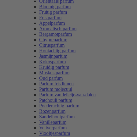
Oriëntaals parfum
Bloemig parfum
Fruitig parfum
Fris parfum
Appelparfum
Aromatisch parfum
Bergamotparfum
Chypreparfum
Citrusparfum
Houtachtig parfum
Jasmijnparfum
Kokosparfum
Kruidig parfum
Muskus parfum
Oud parfum
Parfum fris linnen
Parfum molecuul
Parfum van lelietje-van-dalen
Patchouli parfum
Poederachtig parfum
Rozenparfum
Sandelhoutparfum
Vanilleparfum
Vetiverparfum
Viooltjesparfum