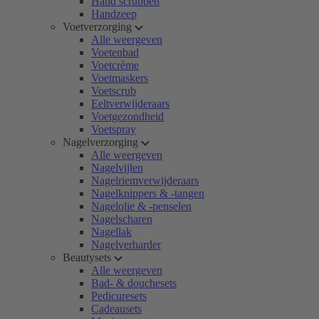
Hand scrubben
Handzeep
Voetverzorging
Alle weergeven
Voetenbad
Voetcrème
Voetmaskers
Voetscrub
Eeltverwijderaars
Voetgezondheid
Voetspray
Nagelverzorging
Alle weergeven
Nagelvijlen
Nagelriemverwijderaars
Nagelknippers & -tangen
Nagelolie & -penselen
Nagelscharen
Nagellak
Nagelverharder
Beautysets
Alle weergeven
Bad- & douchesets
Pedicuresets
Cadeausets