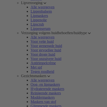
Lipverzorging
Alle weergeven
Lippenbalsem
Lipmaskers
Lippenolie
Lipscrub
Lippenserum
Verzorging volgens huidbehoeften/huidtype
Alle weergeven
Voor vette huid
Voor gemengde huid
Voor gevoelige huid
Voor droge huid
Voor onzuivere huid
Antirimpelcrème
Met spf
Tegen roodheid
Gezichtsmaskers
Alle weergeven
Oog- en lipmaskers
Hydraterende maskers
Reinigende maskers
Moddermaskers
Maskers van stof
Glimmende maskers