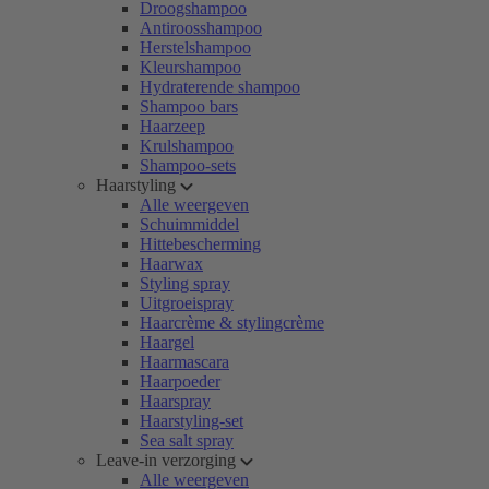
Droogshampoo
Antiroosshampoo
Herstelshampoo
Kleurshampoo
Hydraterende shampoo
Shampoo bars
Haarzeep
Krulshampoo
Shampoo-sets
Haarstyling
Alle weergeven
Schuimmiddel
Hittebescherming
Haarwax
Styling spray
Uitgroeispray
Haarcrème & stylingcrème
Haargel
Haarmascara
Haarpoeder
Haarspray
Haarstyling-set
Sea salt spray
Leave-in verzorging
Alle weergeven