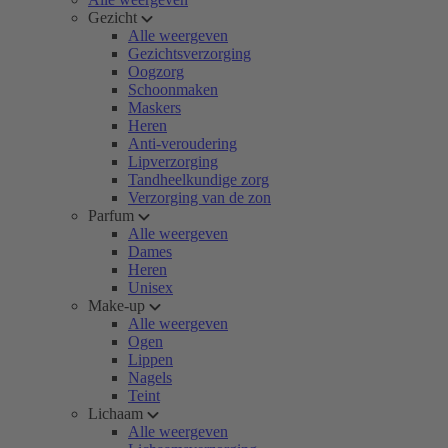
Gezicht
Alle weergeven
Gezichtsverzorging
Oogzorg
Schoonmaken
Maskers
Heren
Anti-veroudering
Lipverzorging
Tandheelkundige zorg
Verzorging van de zon
Parfum
Alle weergeven
Dames
Heren
Unisex
Make-up
Alle weergeven
Ogen
Lippen
Nagels
Teint
Lichaam
Alle weergeven