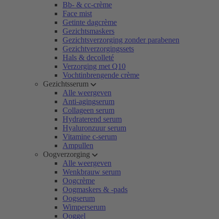
Bb- & cc-crème
Face mist
Getinte dagcrème
Gezichtsmaskers
Gezichtsverzorging zonder parabenen
Gezichtverzorgingssets
Hals & decolleté
Verzorging met Q10
Vochtinbrengende crème
Gezichtsserum
Alle weergeven
Anti-agingserum
Collageen serum
Hydraterend serum
Hyaluronzuur serum
Vitamine c-serum
Ampullen
Oogverzorging
Alle weergeven
Wenkbrauw serum
Oogcrème
Oogmaskers & -pads
Oogserum
Wimperserum
Ooggel