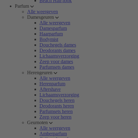
Beach Hair-look
Parfum
Alle weergeven
Damesgeuren
Alle weergeven
Damesparfum
Haarparfum
Bodymist
Douchegels dames
Deodorants dames
Lichaamsverzorging
Zeep voor dames
Parfumsets dames
Herengeuren
Alle weergeven
Herenparfum
Aftershave
Lichaamsverzorging
Douchegels heren
Deodorants heren
Parfumsets heren
Zeep voor heren
Geurnoten
Alle weergeven
Amberparfum