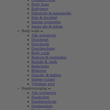
Body foam
Bodyspray
Etherische & massageolie
Hals & decolleté
Intieme verzorging
Sauna olie & infusie
Body wash
Alle weergeven
Douchegel
Doucheolie
Doucheschuim
Body scrub
Badzout & bruisballen
Badolie & -melk
Badschuim
Blokzeep
Douche- & badsets
Intieme wasgel
Vloeibare zeep
Handverzorging
Alle weergeven
Handcrème
Handdesinfectie
Handmaskers