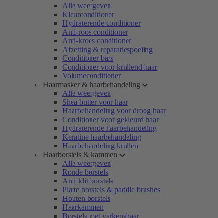
Alle weergeven
Kleurconditioner
Hydraterende conditioner
Anti-roos conditioner
Anti-kroes conditioner
Afzetting & reparatiespoeling
Conditioner bars
Conditioner voor krullend haar
Volumeconditioner
Haarmasker & haarbehandeling
Alle weergeven
Shea butter voor haar
Haarbehandeling voor droog haar
Conditioner voor gekleurd haar
Hydraterende haarbehandeling
Keratine haarbehandeling
Haarbehandeling krullen
Haarborstels & kammen
Alle weergeven
Ronde borstels
Anti-klit borstels
Platte borstels & paddle brushes
Houten borstels
Haarkammen
Borstels met varkenshaar