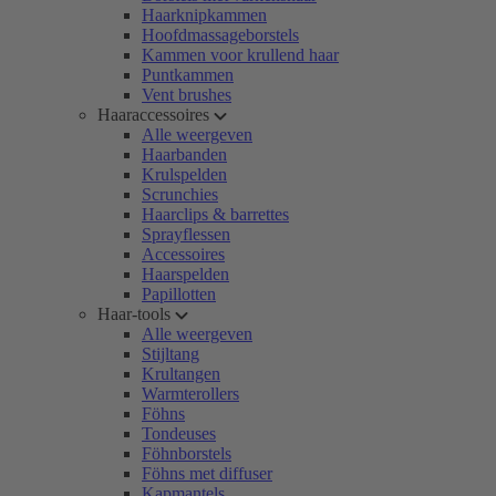
Haarknipkammen
Hoofdmassageborstels
Kammen voor krullend haar
Puntkammen
Vent brushes
Haaraccessoires
Alle weergeven
Haarbanden
Krulspelden
Scrunchies
Haarclips & barrettes
Sprayflessen
Accessoires
Haarspelden
Papillotten
Haar-tools
Alle weergeven
Stijltang
Krultangen
Warmterollers
Föhns
Tondeuses
Föhnborstels
Föhns met diffuser
Kapmantels