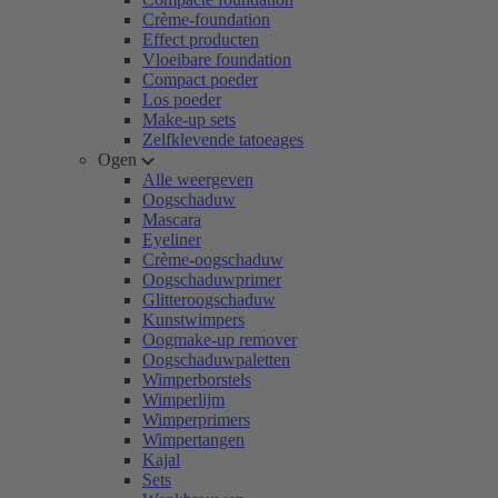
Crème-foundation
Effect producten
Vloeibare foundation
Compact poeder
Los poeder
Make-up sets
Zelfklevende tatoeages
Ogen
Alle weergeven
Oogschaduw
Mascara
Eyeliner
Crème-oogschaduw
Oogschaduwprimer
Glitteroogschaduw
Kunstwimpers
Oogmake-up remover
Oogschaduwpaletten
Wimperborstels
Wimperlijm
Wimperprimers
Wimpertangen
Kajal
Sets