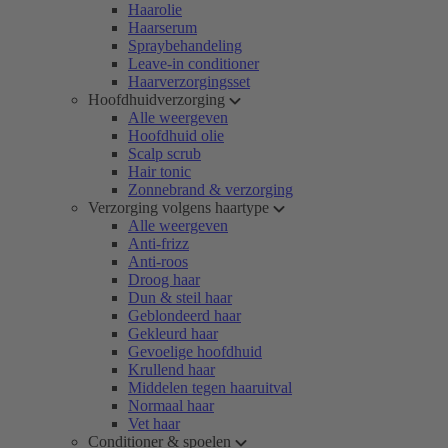
Haarolie
Haarserum
Spraybehandeling
Leave-in conditioner
Haarverzorgingsset
Hoofdhuidverzorging
Alle weergeven
Hoofdhuid olie
Scalp scrub
Hair tonic
Zonnebrand & verzorging
Verzorging volgens haartype
Alle weergeven
Anti-frizz
Anti-roos
Droog haar
Dun & steil haar
Geblondeerd haar
Gekleurd haar
Gevoelige hoofdhuid
Krullend haar
Middelen tegen haaruitval
Normaal haar
Vet haar
Conditioner & spoelen