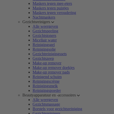
Maskers tegen mee-eters
Maskers tegen puistjes
Maskers tegen veroudering
Nachtmaskers
Gezichtsreinigers
Alle weergeven
Gezichtspeeling
Gezichtstoners
Micellair water
Reinigingsgel
Reinigingsolie
Gezichtreinigingssets
Gezichtszeep
Make-up remover
Make-up remover doekjes
Make-up remover pads
Reinigend schuim
Reinigingscrème
Reinigingsmelk
Reinigingspoeder
Beautyapparatuur en -accessoires
Alle weergeven
Gezichtsmassage
Borstels voor gezichtsreiniging
Gezichtsreinigers