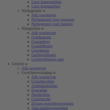
Luxe damesparfum
Luxe herenparfum
Nichegeuren
Alle weergeven
Nichegeuren voor vrouwen
Nichegeuren voor mannen
Huisparfum
Alle weergeven
Geurkaarsen
Geurstokjes
Geurdiffusers
Geurstenen
Luchtverfrissers
Luchtverfrissers auto
Gezicht
Alle weergeven
Gezichtsverzorging
Alle weergeven
Gezichtscrème
Antirimpelcrème
Dagcrème
Nachtcrème
Gezichtsolie
24-uurs gezichtsverzorging
Anti-puistjesverzorging