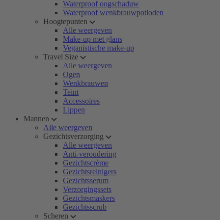
Waterproof oogschaduw
Waterproof wenkbrauwpotloden
Hoogtepunten
Alle weergeven
Make-up met glans
Veganistische make-up
Travel Size
Alle weergeven
Ogen
Wenkbrauwen
Teint
Accessoires
Lippen
Mannen
Alle weergeven
Gezichtsverzorging
Alle weergeven
Anti-veroudering
Gezichtscrème
Gezichtsreinigers
Gezichtsserum
Verzorgingssets
Gezichtsmaskers
Gezichtsscrub
Scheren