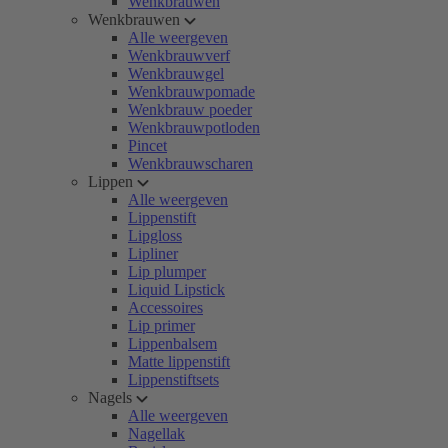
Wenkbrauwen
Wenkbrauwen
Alle weergeven
Wenkbrauwverf
Wenkbrauwgel
Wenkbrauwpomade
Wenkbrauw poeder
Wenkbrauwpotloden
Pincet
Wenkbrauwscharen
Lippen
Alle weergeven
Lippenstift
Lipgloss
Lipliner
Lip plumper
Liquid Lipstick
Accessoires
Lip primer
Lippenbalsem
Matte lippenstift
Lippenstiftsets
Nagels
Alle weergeven
Nagellak