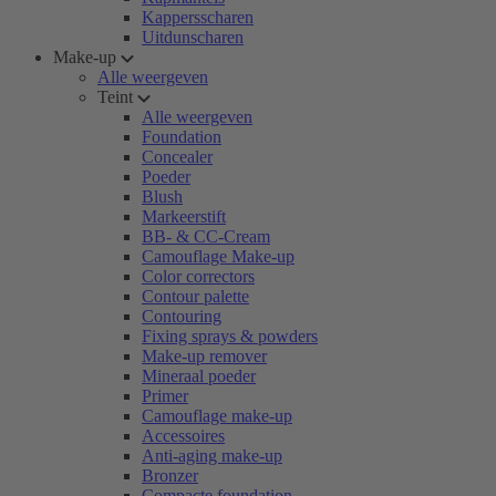
Kappersscharen
Uitdunscharen
Make-up
Alle weergeven
Teint
Alle weergeven
Foundation
Concealer
Poeder
Blush
Markeerstift
BB- & CC-Cream
Camouflage Make-up
Color correctors
Contour palette
Contouring
Fixing sprays & powders
Make-up remover
Mineraal poeder
Primer
Camouflage make-up
Accessoires
Anti-aging make-up
Bronzer
Compacte foundation