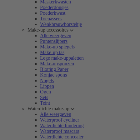
Maskerkwasten
Poederdonsjes
Poederkwast
Toepassers
Wenkbrauwborsteltje
Make-up accessoires
Alle weergeven
Puntenslijpers
Make-up spiegels
Make-up tas
Lege make-uppaletten
Make-upsponzen
Blotting Paper
Konjac spons
Nagels
Lippen
Ogen
Sets
Teint
Waterdichte make-up
Alle weergeven
Waterproof eyeliner
Waterdichte fundering
Waterproof mascara
Waterdichte concealer