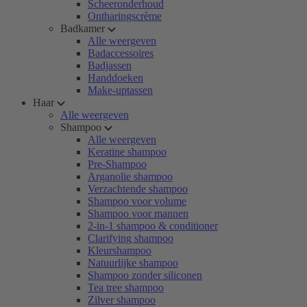
Scheeronderhoud
Ontharingscrème
Badkamer
Alle weergeven
Badaccessoires
Badjassen
Handdoeken
Make-uptassen
Haar
Alle weergeven
Shampoo
Alle weergeven
Keratine shampoo
Pre-Shampoo
Arganolie shampoo
Verzachtende shampoo
Shampoo voor volume
Shampoo voor mannen
2-in-1 shampoo & conditioner
Clarifying shampoo
Kleurshampoo
Natuurlijke shampoo
Shampoo zonder siliconen
Tea tree shampoo
Zilver shampoo