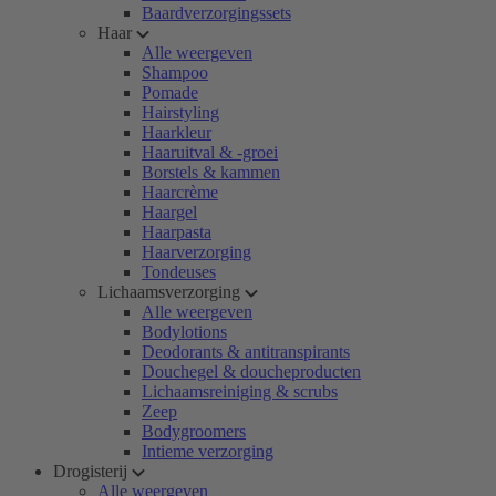
Baardverzorgingssets
Haar
Alle weergeven
Shampoo
Pomade
Hairstyling
Haarkleur
Haaruitval & -groei
Borstels & kammen
Haarcrème
Haargel
Haarpasta
Haarverzorging
Tondeuses
Lichaamsverzorging
Alle weergeven
Bodylotions
Deodorants & antitranspirants
Douchegel & doucheproducten
Lichaamsreiniging & scrubs
Zeep
Bodygroomers
Intieme verzorging
Drogisterij
Alle weergeven