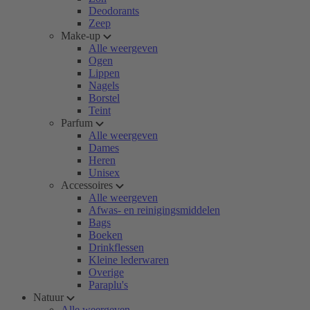
Deodorants
Zeep
Make-up
Alle weergeven
Ogen
Lippen
Nagels
Borstel
Teint
Parfum
Alle weergeven
Dames
Heren
Unisex
Accessoires
Alle weergeven
Afwas- en reinigingsmiddelen
Bags
Boeken
Drinkflessen
Kleine lederwaren
Overige
Paraplu's
Natuur
Alle weergeven