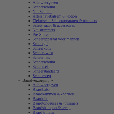
Alle weergeven
Scheerschuim
Nat Scheren
Aftershavebalsem & -lotion
Elektrische Scheerapparaten & trimmers
Safety razor & accessoires
Neustrimmers
Pre-Shave
Scheerapparaat voor mannen
Scheergel
Scheerkom
Scheerkwast
Scheermes
Scheerschuim
Scheersets
Scheerstandaard
Scheerzeep
Baardverzorging
Alle weergeven
Baardbalsem
Baardkammen & -borstels
Baardolie
Baardtondeuses & -trimmers
Baardshampoo & -zeep
Baard trimmen