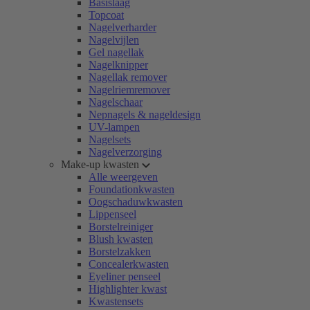
Basislaag
Topcoat
Nagelverharder
Nagelvijlen
Gel nagellak
Nagelknipper
Nagellak remover
Nagelriemremover
Nagelschaar
Nepnagels & nageldesign
UV-lampen
Nagelsets
Nagelverzorging
Make-up kwasten
Alle weergeven
Foundationkwasten
Oogschaduwkwasten
Lippenseel
Borstelreiniger
Blush kwasten
Borstelzakken
Concealerkwasten
Eyeliner penseel
Highlighter kwast
Kwastensets