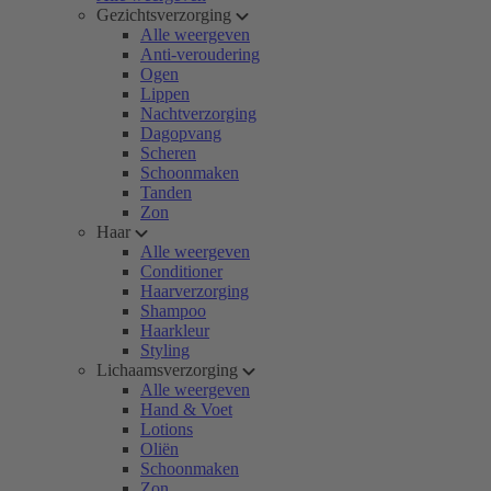
Gezichtsverzorging
Alle weergeven
Anti-veroudering
Ogen
Lippen
Nachtverzorging
Dagopvang
Scheren
Schoonmaken
Tanden
Zon
Haar
Alle weergeven
Conditioner
Haarverzorging
Shampoo
Haarkleur
Styling
Lichaamsverzorging
Alle weergeven
Hand & Voet
Lotions
Oliën
Schoonmaken
Zon