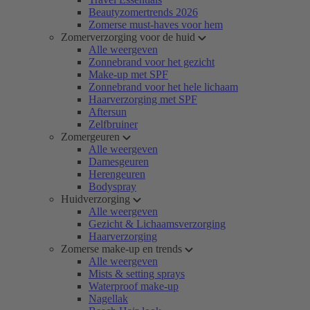
Beautyzomertrends 2026
Zomerse must-haves voor hem
Zomerverzorging voor de huid
Alle weergeven
Zonnebrand voor het gezicht
Make-up met SPF
Zonnebrand voor het hele lichaam
Haarverzorging met SPF
Aftersun
Zelfbruiner
Zomergeuren
Alle weergeven
Damesgeuren
Herengeuren
Bodyspray
Huidverzorging
Alle weergeven
Gezicht & Lichaamsverzorging
Haarverzorging
Zomerse make-up en trends
Alle weergeven
Mists & setting sprays
Waterproof make-up
Nagellak