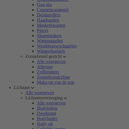
Gua sha
Cosmeticaspiegel
Dermarollers
Haarbanden
Maskerkwasten
Pincet
Slaapmaskers
Wattenstaafjes
Wenkbrauwschaartjes
Wimperborstels
Zonnebrand gezicht
Alle weergeven
Aftersun
Zelfbruiners
Zonnebrandcrème
Make-up van de zon
Lichaam
Alle weergeven
Lichaamsverzorging
Alle weergeven
Bodylotion
Deodorant
Bodybutter
Body oil
Cellulitis creme