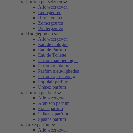
Parfum per seizoen
Alle weergeven
Lentegeuren
Herfst geuren
Zomergeuren
Wintergeuren
Hoogtepunten
Alle weergeven
Eau de Cologne
Eau de Parfum
Eau de Toilette
Parfum aanbiedingen
Parfum miniaturen
Parfum nieuwigheden
Parfum op rekening
Populair parfum
Unisex parfum
Parfum per land
Alle weergeven
Arabisch parfum
Frans parfum
Italiaans parfum
Spaans parfum
Luxe parfum
Alle weergeven