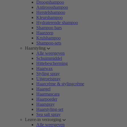
Droogshampoo
Antiroosshampoo
Herstelshampoo
Kleurshampoo
Hydraterende shampoo
Shampoo bars
Haarzeep
Krulshampoo
Shampoo-sets
Haarstyling
Alle weergeven
Schuimmiddel
Hittebescherming
Haarwax
Styling spray
Uitgroeispray
Haarcrème & stylingcrème
Haargel
Haarmascara
Haarpoeder
Haarspray
Haarstyling-set
Sea salt spray
Leave-in verzorging
Alle weergeven