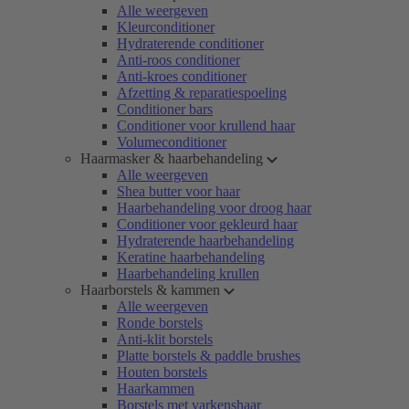
Alle weergeven
Kleurconditioner
Hydraterende conditioner
Anti-roos conditioner
Anti-kroes conditioner
Afzetting & reparatiespoeling
Conditioner bars
Conditioner voor krullend haar
Volumeconditioner
Haarmasker & haarbehandeling
Alle weergeven
Shea butter voor haar
Haarbehandeling voor droog haar
Conditioner voor gekleurd haar
Hydraterende haarbehandeling
Keratine haarbehandeling
Haarbehandeling krullen
Haarborstels & kammen
Alle weergeven
Ronde borstels
Anti-klit borstels
Platte borstels & paddle brushes
Houten borstels
Haarkammen
Borstels met varkenshaar