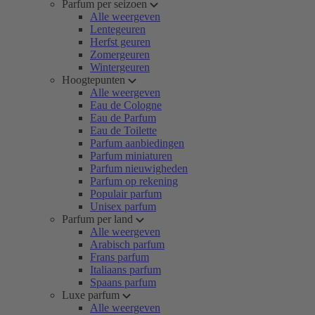
Parfum per seizoen
Alle weergeven
Lentegeuren
Herfst geuren
Zomergeuren
Wintergeuren
Hoogtepunten
Alle weergeven
Eau de Cologne
Eau de Parfum
Eau de Toilette
Parfum aanbiedingen
Parfum miniaturen
Parfum nieuwigheden
Parfum op rekening
Populair parfum
Unisex parfum
Parfum per land
Alle weergeven
Arabisch parfum
Frans parfum
Italiaans parfum
Spaans parfum
Luxe parfum
Alle weergeven