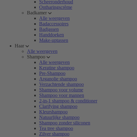
Scheeronderhoud
Ontharingscrème
Badkamer
Alle weergeven
Badaccessoires
Badjassen
Handdoeken
Make-uptassen
Haar
Alle weergeven
Shampoo
Alle weergeven
Keratine shampoo
Pre-Shampoo
Arganolie shampoo
Verzachtende shampoo
Shampoo voor volume
Shampoo voor mannen
2-in-1 shampoo & conditioner
Clarifying shampoo
Kleurshampoo
Natuurlijke shampoo
Shampoo zonder siliconen
Tea tree shampoo
Zilver shampoo