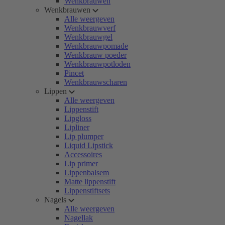
Wenkbrauwen
Wenkbrauwen
Alle weergeven
Wenkbrauwverf
Wenkbrauwgel
Wenkbrauwpomade
Wenkbrauw poeder
Wenkbrauwpotloden
Pincet
Wenkbrauwscharen
Lippen
Alle weergeven
Lippenstift
Lipgloss
Lipliner
Lip plumper
Liquid Lipstick
Accessoires
Lip primer
Lippenbalsem
Matte lippenstift
Lippenstiftsets
Nagels
Alle weergeven
Nagellak