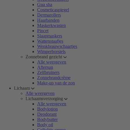
Gua sha
Cosmeticaspiegel
Dermarollers
Haarbanden
Maskerkwasten
Pincet
Slaapmaskers
Wattenstaafjes
Wenkbrauwschaartjes
Wimperborstels
Zonnebrand gezicht
Alle weergeven
Aftersun
Zelfbruiners
Zonnebrandcrème
Make-up van de zon
Lichaam
Alle weergeven
Lichaamsverzorging
Alle weergeven
Bodylotion
Deodorant
Bodybutter
Body oil
Cellulitis creme