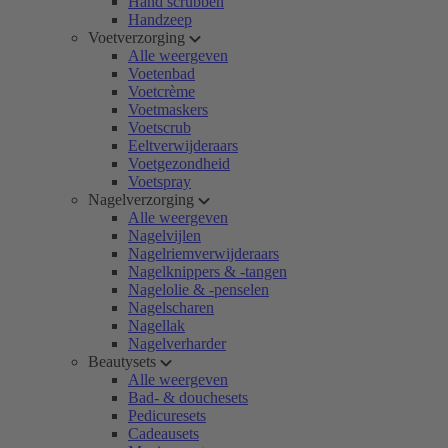
Hand scrubben
Handzeep
Voetverzorging
Alle weergeven
Voetenbad
Voetcrème
Voetmaskers
Voetscrub
Eeltverwijderaars
Voetgezondheid
Voetspray
Nagelverzorging
Alle weergeven
Nagelvijlen
Nagelriemverwijderaars
Nagelknippers & -tangen
Nagelolie & -penselen
Nagelscharen
Nagellak
Nagelverharder
Beautysets
Alle weergeven
Bad- & douchesets
Pedicuresets
Cadeausets