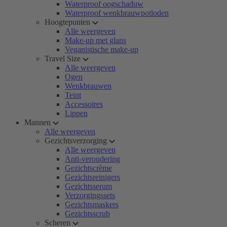
Waterproof oogschaduw
Waterproof wenkbrauwpotloden
Hoogtepunten
Alle weergeven
Make-up met glans
Veganistische make-up
Travel Size
Alle weergeven
Ogen
Wenkbrauwen
Teint
Accessoires
Lippen
Mannen
Alle weergeven
Gezichtsverzorging
Alle weergeven
Anti-veroudering
Gezichtscrème
Gezichtsreinigers
Gezichtsserum
Verzorgingssets
Gezichtsmaskers
Gezichtsscrub
Scheren