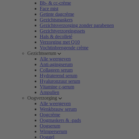
Bb- & cc-crème
Face mist
Getinte dagcrème
Gezichtsmaskers
Gezichtsverzorging zonder parabenen
Gezichtverzorgingssets
Hals & decolleté
Verzorging met Q10
Vochtinbrengende crème
Gezichtsserum
Alle weergeven
Anti-agingserum
Collageen serum
Hydraterend serum
Hyaluronzuur serum
Vitamine c-serum
Ampullen
Oogverzorging
Alle weergeven
Wenkbrauw serum
Oogcrème
Oogmaskers & -pads
Oogserum
Wimperserum
Ooggel