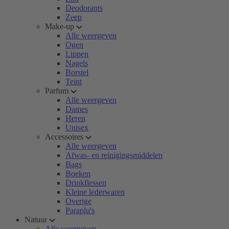
Deodorants
Zeep
Make-up
Alle weergeven
Ogen
Lippen
Nagels
Borstel
Teint
Parfum
Alle weergeven
Dames
Heren
Unisex
Accessoires
Alle weergeven
Afwas- en reinigingsmiddelen
Bags
Boeken
Drinkflessen
Kleine lederwaren
Overige
Paraplu's
Natuur
Alle weergeven