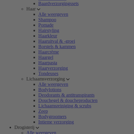
Baardverzorgingssets
Haar
Alle weergeven
Shampoo
Pomade
Hairstyling
Haarkleur
Haaruitval & -groei
Borstels & kammen
Haarcrème
Haargel
Haarpasta
Haarverzorging
Tondeuses
Lichaamsverzorging
Alle weergeven
Bodylotions
Deodorants & antitranspirants
Douchegel & doucheproducten
Lichaamsreiniging & scrubs
Zeep
Bodygroomers
Intieme verzorging
Drogisterij
Alle weergeven