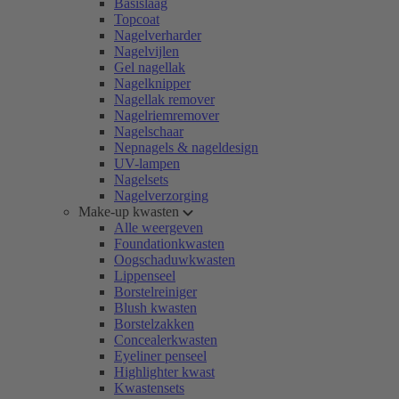
Basislaag
Topcoat
Nagelverharder
Nagelvijlen
Gel nagellak
Nagelknipper
Nagellak remover
Nagelriemremover
Nagelschaar
Nepnagels & nageldesign
UV-lampen
Nagelsets
Nagelverzorging
Make-up kwasten
Alle weergeven
Foundationkwasten
Oogschaduwkwasten
Lippenseel
Borstelreiniger
Blush kwasten
Borstelzakken
Concealerkwasten
Eyeliner penseel
Highlighter kwast
Kwastensets