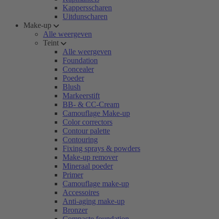
Kappersscharen
Uitdunscharen
Make-up
Alle weergeven
Teint
Alle weergeven
Foundation
Concealer
Poeder
Blush
Markeerstift
BB- & CC-Cream
Camouflage Make-up
Color correctors
Contour palette
Contouring
Fixing sprays & powders
Make-up remover
Mineraal poeder
Primer
Camouflage make-up
Accessoires
Anti-aging make-up
Bronzer
Compacte foundation