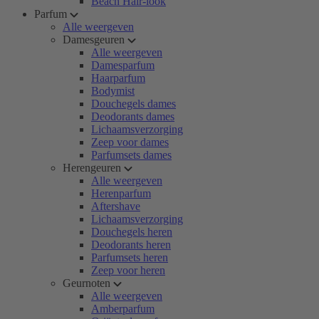
Beach Hair-look
Parfum
Alle weergeven
Damesgeuren
Alle weergeven
Damesparfum
Haarparfum
Bodymist
Douchegels dames
Deodorants dames
Lichaamsverzorging
Zeep voor dames
Parfumsets dames
Herengeuren
Alle weergeven
Herenparfum
Aftershave
Lichaamsverzorging
Douchegels heren
Deodorants heren
Parfumsets heren
Zeep voor heren
Geurnoten
Alle weergeven
Amberparfum