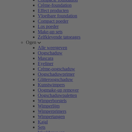
Crème-foundation
Effect producten
Vloeibare foundation
Compact poeder
Los poeder
Make-up sets
Zelfklevende tatoeages
Ogen
Alle weergeven
Oogschaduw
Mascara
Eyeliner
Crème-oogschaduw
Oogschaduwprimer
Glitteroogschaduw
Kunstwimpers
Oogmake-up remover
Oogschaduwpaletten
Wimperborstels
Wimperlijm
Wimperprimers
Wimpertangen
Kajal
Sets