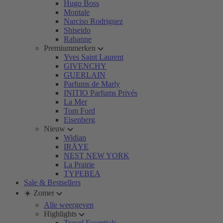
Hugo Boss
Montale
Narciso Rodriguez
Shiseido
Rabanne
Premiummerken
Yves Saint Laurent
GIVENCHY
GUERLAIN
Parfums de Marly
INITIO Parfums Privés
La Mer
Tom Ford
Eisenberg
Nieuw
Widian
IRÄYE
NEST NEW YORK
La Prairie
TYPEBEA
Sale & Bestsellers
☀️ Zomer
Alle weergeven
Highlights
Travel Essentials