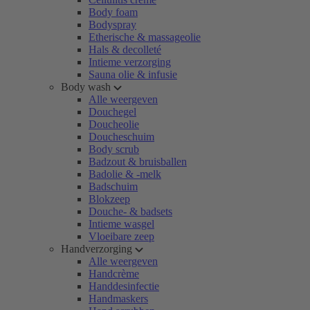
Body foam
Bodyspray
Etherische & massageolie
Hals & decolleté
Intieme verzorging
Sauna olie & infusie
Body wash
Alle weergeven
Douchegel
Doucheolie
Doucheschuim
Body scrub
Badzout & bruisballen
Badolie & -melk
Badschuim
Blokzeep
Douche- & badsets
Intieme wasgel
Vloeibare zeep
Handverzorging
Alle weergeven
Handcrème
Handdesinfectie
Handmaskers