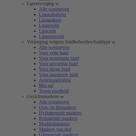
Lipverzorging
Alle weergeven
Lippenbalsem
Lipmaskers
Lippenolie
Lipscrub
Lippenserum
Verzorging volgens huidbehoeften/huidtype
Alle weergeven
Voor vette huid
Voor gemengde huid
Voor gevoelige huid
Voor droge huid
Voor onzuivere huid
Antirimpelcrème
Met spf
Tegen roodheid
Gezichtsmaskers
Alle weergeven
Oog- en lipmaskers
Hydraterende maskers
Reinigende maskers
Moddermaskers
Maskers van stof
Glimmende maskers