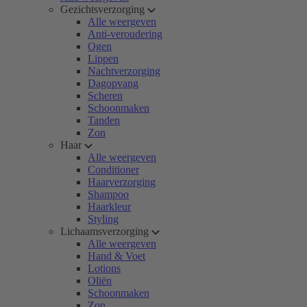
Gezichtsverzorging
Alle weergeven
Anti-veroudering
Ogen
Lippen
Nachtverzorging
Dagopvang
Scheren
Schoonmaken
Tanden
Zon
Haar
Alle weergeven
Conditioner
Haarverzorging
Shampoo
Haarkleur
Styling
Lichaamsverzorging
Alle weergeven
Hand & Voet
Lotions
Oliën
Schoonmaken
Zon