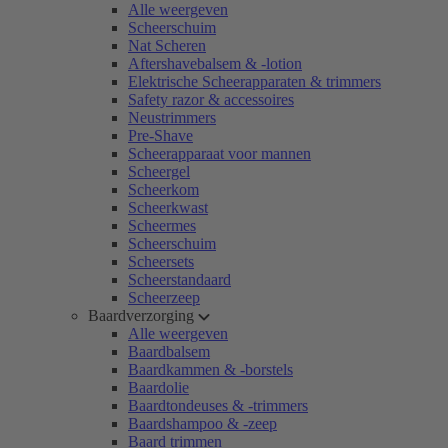
Alle weergeven
Scheerschuim
Nat Scheren
Aftershavebalsem & -lotion
Elektrische Scheerapparaten & trimmers
Safety razor & accessoires
Neustrimmers
Pre-Shave
Scheerapparaat voor mannen
Scheergel
Scheerkom
Scheerkwast
Scheermes
Scheerschuim
Scheersets
Scheerstandaard
Scheerzeep
Baardverzorging
Alle weergeven
Baardbalsem
Baardkammen & -borstels
Baardolie
Baardtondeuses & -trimmers
Baardshampoo & -zeep
Baard trimmen