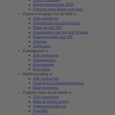
Beautyzomertrends 2026
Zomerse must-haves voor hem
Zomerverzorging voor de huid
Alle weergeven
Zonnebrand voor het gezicht
Make-up met SPF
Zonnebrand voor het hele lichaam
Haarverzorging met SPF
Aftersun
Zelfbruiner
Zomergeuren
Alle weergeven
Damesgeuren
Herengeuren
Bodyspray
Huidverzorging
Alle weergeven
Gezicht & Lichaamsverzorging
Haarverzorging
Zomerse make-up en trends
Alle weergeven
Mists & setting sprays
Waterproof make-up
Nagellak