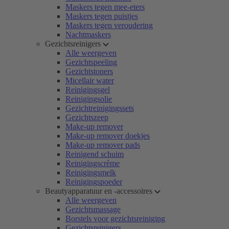
Maskers tegen mee-eters
Maskers tegen puistjes
Maskers tegen veroudering
Nachtmaskers
Gezichtsreinigers
Alle weergeven
Gezichtspeeling
Gezichtstoners
Micellair water
Reinigingsgel
Reinigingsolie
Gezichtreinigingssets
Gezichtszeep
Make-up remover
Make-up remover doekjes
Make-up remover pads
Reinigend schuim
Reinigingscrème
Reinigingsmelk
Reinigingspoeder
Beautyapparatuur en -accessoires
Alle weergeven
Gezichtsmassage
Borstels voor gezichtsreiniging
Gezichtsreinigers