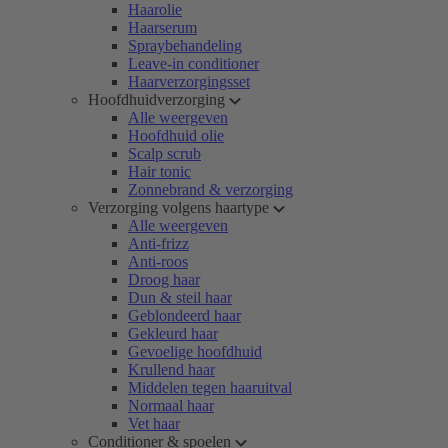
Haarolie
Haarserum
Spraybehandeling
Leave-in conditioner
Haarverzorgingsset
Hoofdhuidverzorging
Alle weergeven
Hoofdhuid olie
Scalp scrub
Hair tonic
Zonnebrand & verzorging
Verzorging volgens haartype
Alle weergeven
Anti-frizz
Anti-roos
Droog haar
Dun & steil haar
Geblondeerd haar
Gekleurd haar
Gevoelige hoofdhuid
Krullend haar
Middelen tegen haaruitval
Normaal haar
Vet haar
Conditioner & spoelen