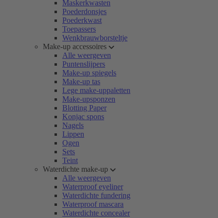
Maskerkwasten
Poederdonsjes
Poederkwast
Toepassers
Wenkbrauwborsteltje
Make-up accessoires
Alle weergeven
Puntenslijpers
Make-up spiegels
Make-up tas
Lege make-uppaletten
Make-upsponzen
Blotting Paper
Konjac spons
Nagels
Lippen
Ogen
Sets
Teint
Waterdichte make-up
Alle weergeven
Waterproof eyeliner
Waterdichte fundering
Waterproof mascara
Waterdichte concealer