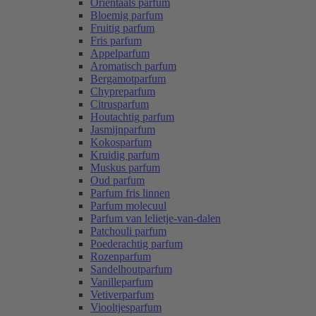
Oriëntaals parfum
Bloemig parfum
Fruitig parfum
Fris parfum
Appelparfum
Aromatisch parfum
Bergamotparfum
Chypreparfum
Citrusparfum
Houtachtig parfum
Jasmijnparfum
Kokosparfum
Kruidig parfum
Muskus parfum
Oud parfum
Parfum fris linnen
Parfum molecuul
Parfum van lelietje-van-dalen
Patchouli parfum
Poederachtig parfum
Rozenparfum
Sandelhoutparfum
Vanilleparfum
Vetiverparfum
Viooltjesparfum