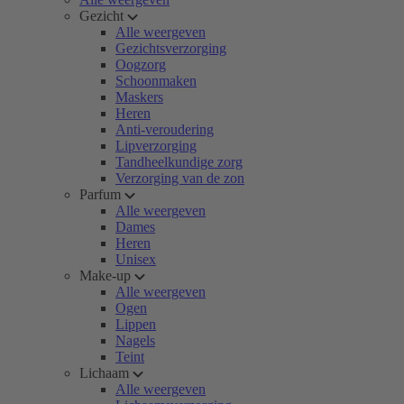
Gezicht
Alle weergeven
Gezichtsverzorging
Oogzorg
Schoonmaken
Maskers
Heren
Anti-veroudering
Lipverzorging
Tandheelkundige zorg
Verzorging van de zon
Parfum
Alle weergeven
Dames
Heren
Unisex
Make-up
Alle weergeven
Ogen
Lippen
Nagels
Teint
Lichaam
Alle weergeven