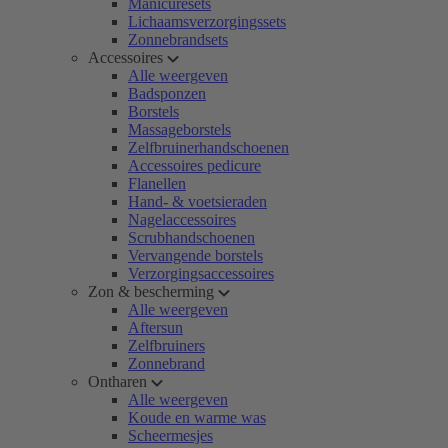
Manicuresets
Lichaamsverzorgingssets
Zonnebrandsets
Accessoires
Alle weergeven
Badsponzen
Borstels
Massageborstels
Zelfbruinerhandschoenen
Accessoires pedicure
Flanellen
Hand- & voetsieraden
Nagelaccessoires
Scrubhandschoenen
Vervangende borstels
Verzorgingsaccessoires
Zon & bescherming
Alle weergeven
Aftersun
Zelfbruiners
Zonnebrand
Ontharen
Alle weergeven
Koude en warme was
Scheermesjes