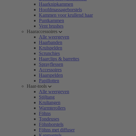
Haarknipkammen
Hoofdmassageborstels
Kammen voor krullend haar
Puntkammen
Vent brushes
Haaraccessoires
Alle weergeven
Haarbanden
Krulspelden
Scrunchies
Haarclips & barrettes
Sprayflessen
Accessoires
Haarspelden
Papillotten
Haar-tools
Alle weergeven
Stijltang
Krultangen
Warmterollers
Föhns
Tondeuses
Föhnborstels
Föhns met diffuser
Kapmantels