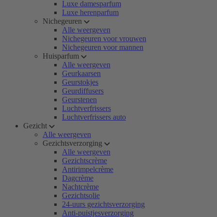
Luxe damesparfum
Luxe herenparfum
Nichegeuren
Alle weergeven
Nichegeuren voor vrouwen
Nichegeuren voor mannen
Huisparfum
Alle weergeven
Geurkaarsen
Geurstokjes
Geurdiffusers
Geurstenen
Luchtverfrissers
Luchtverfrissers auto
Gezicht
Alle weergeven
Gezichtsverzorging
Alle weergeven
Gezichtscrème
Antirimpelcrème
Dagcrème
Nachtcrème
Gezichtsolie
24-uurs gezichtsverzorging
Anti-puistjesverzorging