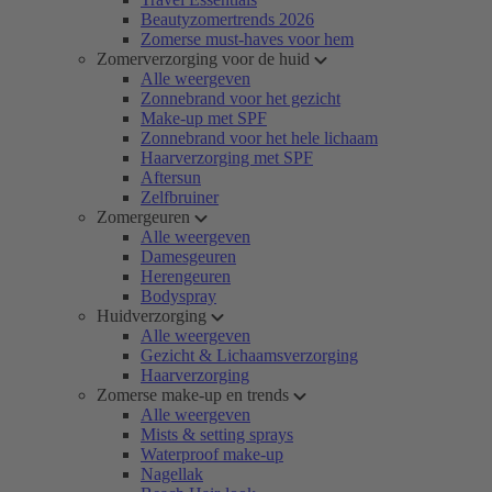
Beautyzomertrends 2026
Zomerse must-haves voor hem
Zomerverzorging voor de huid
Alle weergeven
Zonnebrand voor het gezicht
Make-up met SPF
Zonnebrand voor het hele lichaam
Haarverzorging met SPF
Aftersun
Zelfbruiner
Zomergeuren
Alle weergeven
Damesgeuren
Herengeuren
Bodyspray
Huidverzorging
Alle weergeven
Gezicht & Lichaamsverzorging
Haarverzorging
Zomerse make-up en trends
Alle weergeven
Mists & setting sprays
Waterproof make-up
Nagellak