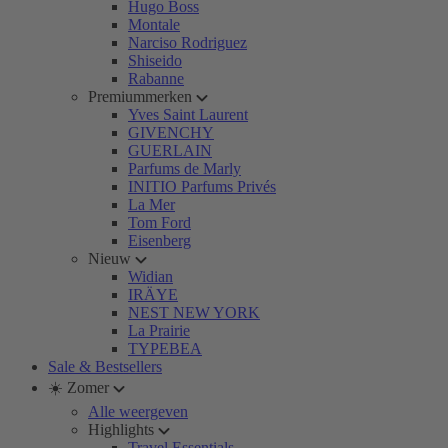
Hugo Boss
Montale
Narciso Rodriguez
Shiseido
Rabanne
Premiummerken
Yves Saint Laurent
GIVENCHY
GUERLAIN
Parfums de Marly
INITIO Parfums Privés
La Mer
Tom Ford
Eisenberg
Nieuw
Widian
IRÄYE
NEST NEW YORK
La Prairie
TYPEBEA
Sale & Bestsellers
☀️ Zomer
Alle weergeven
Highlights
Travel Essentials