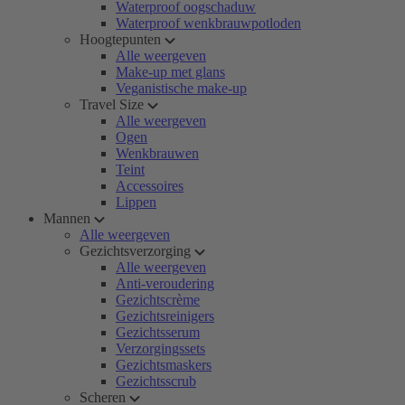
Waterproof oogschaduw
Waterproof wenkbrauwpotloden
Hoogtepunten
Alle weergeven
Make-up met glans
Veganistische make-up
Travel Size
Alle weergeven
Ogen
Wenkbrauwen
Teint
Accessoires
Lippen
Mannen
Alle weergeven
Gezichtsverzorging
Alle weergeven
Anti-veroudering
Gezichtscrème
Gezichtsreinigers
Gezichtsserum
Verzorgingssets
Gezichtsmaskers
Gezichtsscrub
Scheren