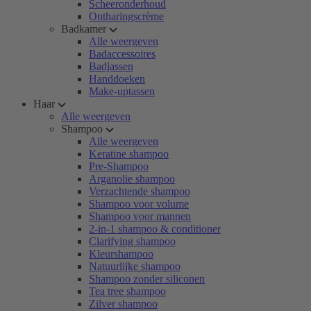
Scheeronderhoud
Ontharingscrème
Badkamer
Alle weergeven
Badaccessoires
Badjassen
Handdoeken
Make-uptassen
Haar
Alle weergeven
Shampoo
Alle weergeven
Keratine shampoo
Pre-Shampoo
Arganolie shampoo
Verzachtende shampoo
Shampoo voor volume
Shampoo voor mannen
2-in-1 shampoo & conditioner
Clarifying shampoo
Kleurshampoo
Natuurlijke shampoo
Shampoo zonder siliconen
Tea tree shampoo
Zilver shampoo