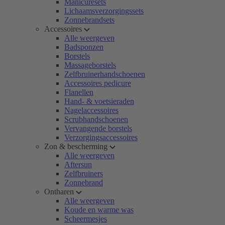
Manicuresets
Lichaamsverzorgingssets
Zonnebrandsets
Accessoires
Alle weergeven
Badsponzen
Borstels
Massageborstels
Zelfbruinerhandschoenen
Accessoires pedicure
Flanellen
Hand- & voetsieraden
Nagelaccessoires
Scrubhandschoenen
Vervangende borstels
Verzorgingsaccessoires
Zon & bescherming
Alle weergeven
Aftersun
Zelfbruiners
Zonnebrand
Ontharen
Alle weergeven
Koude en warme was
Scheermesjes