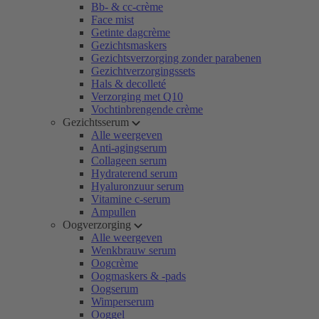
Bb- & cc-crème
Face mist
Getinte dagcrème
Gezichtsmaskers
Gezichtsverzorging zonder parabenen
Gezichtverzorgingssets
Hals & decolleté
Verzorging met Q10
Vochtinbrengende crème
Gezichtsserum
Alle weergeven
Anti-agingserum
Collageen serum
Hydraterend serum
Hyaluronzuur serum
Vitamine c-serum
Ampullen
Oogverzorging
Alle weergeven
Wenkbrauw serum
Oogcrème
Oogmaskers & -pads
Oogserum
Wimperserum
Ooggel