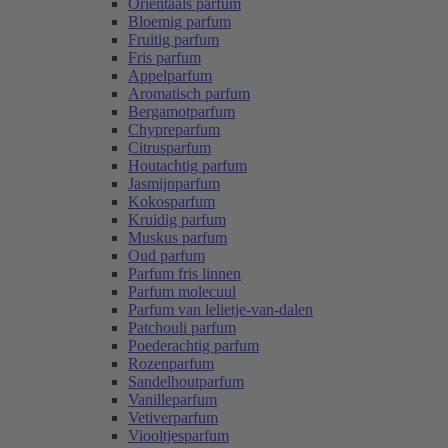
Oriëntaals parfum
Bloemig parfum
Fruitig parfum
Fris parfum
Appelparfum
Aromatisch parfum
Bergamotparfum
Chypreparfum
Citrusparfum
Houtachtig parfum
Jasmijnparfum
Kokosparfum
Kruidig parfum
Muskus parfum
Oud parfum
Parfum fris linnen
Parfum molecuul
Parfum van lelietje-van-dalen
Patchouli parfum
Poederachtig parfum
Rozenparfum
Sandelhoutparfum
Vanilleparfum
Vetiverparfum
Viooltjesparfum