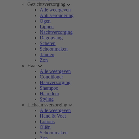
Gezichtsverzorging
Alle weergeven
Anti-veroudering
Ogen
Lippen
Nachtverzorging
Dagopvang
Scheren
Schoonmaken
Tanden
Zon
Haar
Alle weergeven
Conditioner
Haarverzorging
Shampoo
Haarkleur
Styling
Lichaamsverzorging
Alle weergeven
Hand & Voet
Lotions
Oliën
Schoonmaken
Zon