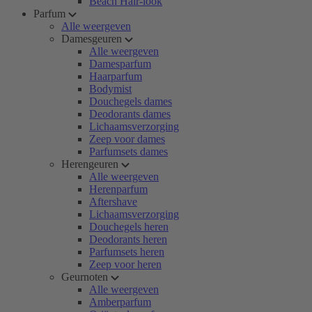
Beach Hair-look
Parfum
Alle weergeven
Damesgeuren
Alle weergeven
Damesparfum
Haarparfum
Bodymist
Douchegels dames
Deodorants dames
Lichaamsverzorging
Zeep voor dames
Parfumsets dames
Herengeuren
Alle weergeven
Herenparfum
Aftershave
Lichaamsverzorging
Douchegels heren
Deodorants heren
Parfumsets heren
Zeep voor heren
Geurnoten
Alle weergeven
Amberparfum