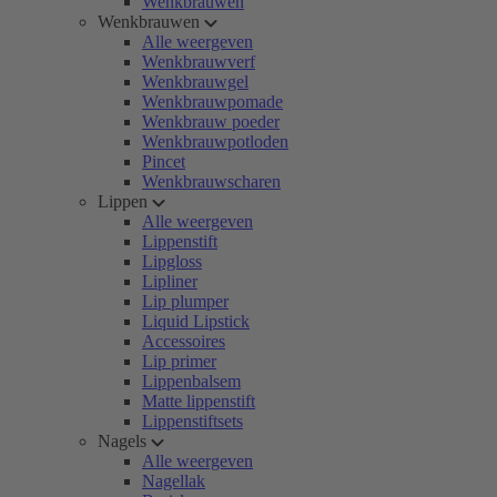
Wenkbrauwen
Wenkbrauwen
Alle weergeven
Wenkbrauwverf
Wenkbrauwgel
Wenkbrauwpomade
Wenkbrauw poeder
Wenkbrauwpotloden
Pincet
Wenkbrauwscharen
Lippen
Alle weergeven
Lippenstift
Lipgloss
Lipliner
Lip plumper
Liquid Lipstick
Accessoires
Lip primer
Lippenbalsem
Matte lippenstift
Lippenstiftsets
Nagels
Alle weergeven
Nagellak