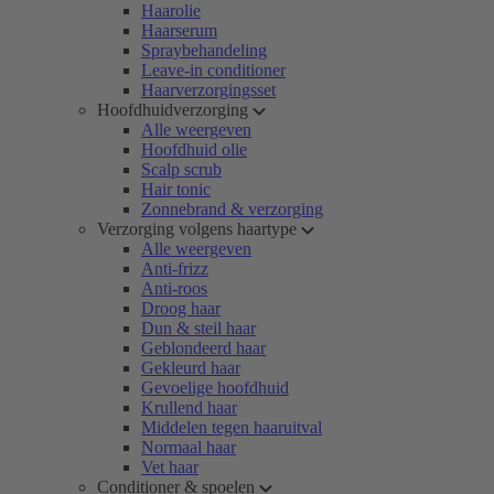
Haarolie
Haarserum
Spraybehandeling
Leave-in conditioner
Haarverzorgingsset
Hoofdhuidverzorging
Alle weergeven
Hoofdhuid olie
Scalp scrub
Hair tonic
Zonnebrand & verzorging
Verzorging volgens haartype
Alle weergeven
Anti-frizz
Anti-roos
Droog haar
Dun & steil haar
Geblondeerd haar
Gekleurd haar
Gevoelige hoofdhuid
Krullend haar
Middelen tegen haaruitval
Normaal haar
Vet haar
Conditioner & spoelen