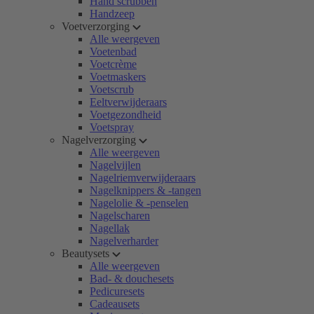
Hand scrubben
Handzeep
Voetverzorging
Alle weergeven
Voetenbad
Voetcrème
Voetmaskers
Voetscrub
Eeltverwijderaars
Voetgezondheid
Voetspray
Nagelverzorging
Alle weergeven
Nagelvijlen
Nagelriemverwijderaars
Nagelknippers & -tangen
Nagelolie & -penselen
Nagelscharen
Nagellak
Nagelverharder
Beautysets
Alle weergeven
Bad- & douchesets
Pedicuresets
Cadeausets