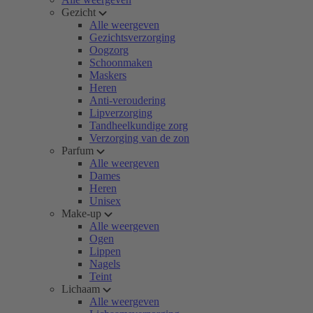
Gezicht
Alle weergeven
Gezichtsverzorging
Oogzorg
Schoonmaken
Maskers
Heren
Anti-veroudering
Lipverzorging
Tandheelkundige zorg
Verzorging van de zon
Parfum
Alle weergeven
Dames
Heren
Unisex
Make-up
Alle weergeven
Ogen
Lippen
Nagels
Teint
Lichaam
Alle weergeven