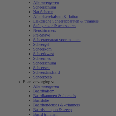
Alle weergeven
Scheerschuim
Nat Scheren
Aftershavebalsem & -lotion
Elektrische Scheerapparaten & trimmers
Safety razor & accessoires
Neustrimmers
Pre-Shave
Scheerapparaat voor mannen
Scheergel
Scheerkom
Scheerkwast
Scheermes
Scheerschuim
Scheersets
Scheerstandaard
Scheerzeep
Baardverzorging
Alle weergeven
Baardbalsem
Baardkammen & -borstels
Baardolie
Baardtondeuses & -trimmers
Baardshampoo & -zeep
Baard trimmen