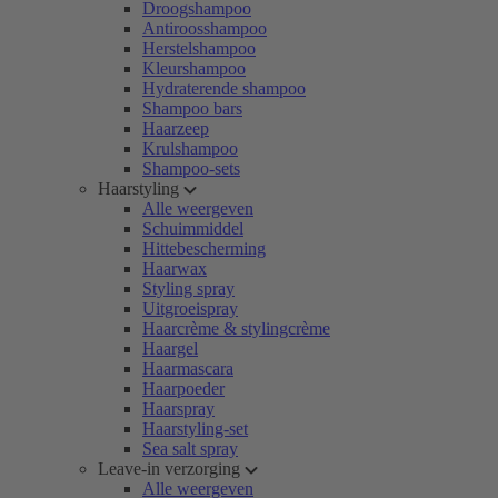
Droogshampoo
Antiroosshampoo
Herstelshampoo
Kleurshampoo
Hydraterende shampoo
Shampoo bars
Haarzeep
Krulshampoo
Shampoo-sets
Haarstyling
Alle weergeven
Schuimmiddel
Hittebescherming
Haarwax
Styling spray
Uitgroeispray
Haarcrème & stylingcrème
Haargel
Haarmascara
Haarpoeder
Haarspray
Haarstyling-set
Sea salt spray
Leave-in verzorging
Alle weergeven