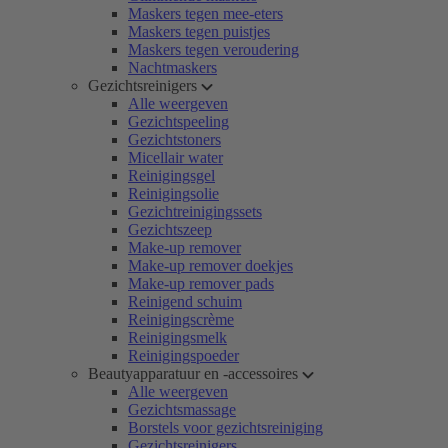
Maskers tegen mee-eters
Maskers tegen puistjes
Maskers tegen veroudering
Nachtmaskers
Gezichtsreinigers
Alle weergeven
Gezichtspeeling
Gezichtstoners
Micellair water
Reinigingsgel
Reinigingsolie
Gezichtreinigingssets
Gezichtszeep
Make-up remover
Make-up remover doekjes
Make-up remover pads
Reinigend schuim
Reinigingscrème
Reinigingsmelk
Reinigingspoeder
Beautyapparatuur en -accessoires
Alle weergeven
Gezichtsmassage
Borstels voor gezichtsreiniging
Gezichtsreinigers