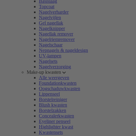
Basislaag
Topcoat
Nagelverharder
Nagelvijlen
Gel nagellak
Nagelknipper
Nagellak remover
Nagelriemremover
Nagelschaar
Nepnagels & nageldesign
UV-lampen
Nagelsets
Nagelverzorging
Make-up kwasten
Alle weergeven
Foundationkwasten
Oogschaduwkwasten
Lippenseel
Borstelreiniger
Blush kwasten
Borstelzakken
Concealerkwasten
Eyeliner penseel
Highlighter kwast
Kwastensets