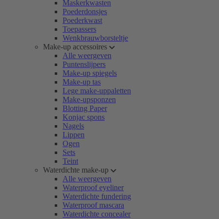
Maskerkwasten
Poederdonsjes
Poederkwast
Toepassers
Wenkbrauwborsteltje
Make-up accessoires
Alle weergeven
Puntenslijpers
Make-up spiegels
Make-up tas
Lege make-uppaletten
Make-upsponzen
Blotting Paper
Konjac spons
Nagels
Lippen
Ogen
Sets
Teint
Waterdichte make-up
Alle weergeven
Waterproof eyeliner
Waterdichte fundering
Waterproof mascara
Waterdichte concealer