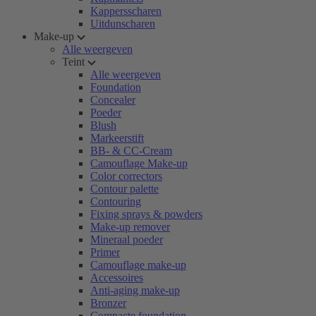
Kappersscharen
Uitdunscharen
Make-up
Alle weergeven
Teint
Alle weergeven
Foundation
Concealer
Poeder
Blush
Markeerstift
BB- & CC-Cream
Camouflage Make-up
Color correctors
Contour palette
Contouring
Fixing sprays & powders
Make-up remover
Mineraal poeder
Primer
Camouflage make-up
Accessoires
Anti-aging make-up
Bronzer
Compacte foundation