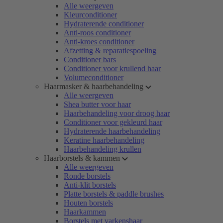
Alle weergeven
Kleurconditioner
Hydraterende conditioner
Anti-roos conditioner
Anti-kroes conditioner
Afzetting & reparatiespoeling
Conditioner bars
Conditioner voor krullend haar
Volumeconditioner
Haarmasker & haarbehandeling
Alle weergeven
Shea butter voor haar
Haarbehandeling voor droog haar
Conditioner voor gekleurd haar
Hydraterende haarbehandeling
Keratine haarbehandeling
Haarbehandeling krullen
Haarborstels & kammen
Alle weergeven
Ronde borstels
Anti-klit borstels
Platte borstels & paddle brushes
Houten borstels
Haarkammen
Borstels met varkenshaar