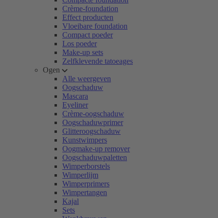
Crème-foundation
Effect producten
Vloeibare foundation
Compact poeder
Los poeder
Make-up sets
Zelfklevende tatoeages
Ogen
Alle weergeven
Oogschaduw
Mascara
Eyeliner
Crème-oogschaduw
Oogschaduwprimer
Glitteroogschaduw
Kunstwimpers
Oogmake-up remover
Oogschaduwpaletten
Wimperborstels
Wimperlijm
Wimperprimers
Wimpertangen
Kajal
Sets