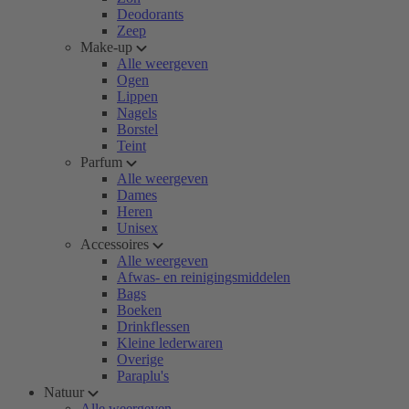
Deodorants
Zeep
Make-up
Alle weergeven
Ogen
Lippen
Nagels
Borstel
Teint
Parfum
Alle weergeven
Dames
Heren
Unisex
Accessoires
Alle weergeven
Afwas- en reinigingsmiddelen
Bags
Boeken
Drinkflessen
Kleine lederwaren
Overige
Paraplu's
Natuur
Alle weergeven