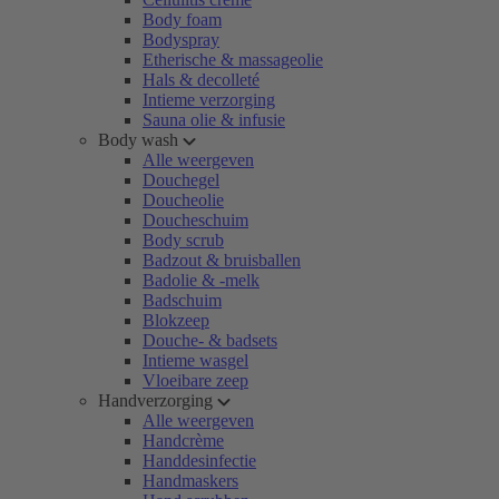
Body foam
Bodyspray
Etherische & massageolie
Hals & decolleté
Intieme verzorging
Sauna olie & infusie
Body wash
Alle weergeven
Douchegel
Doucheolie
Doucheschuim
Body scrub
Badzout & bruisballen
Badolie & -melk
Badschuim
Blokzeep
Douche- & badsets
Intieme wasgel
Vloeibare zeep
Handverzorging
Alle weergeven
Handcrème
Handdesinfectie
Handmaskers