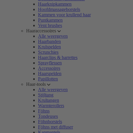
Haarknipkammen
Hoofdmassageborstels
Kammen voor krullend haar
Puntkammen
Vent brushes
Haaraccessoires
Alle weergeven
Haarbanden
Krulspelden
Scrunchies
Haarclips & barrettes
Sprayflessen
Accessoires
Haarspelden
Papillotten
Haar-tools
Alle weergeven
Stijltang
Krultangen
Warmterollers
Föhns
Tondeuses
Föhnborstels
Föhns met diffuser
Kapmantels