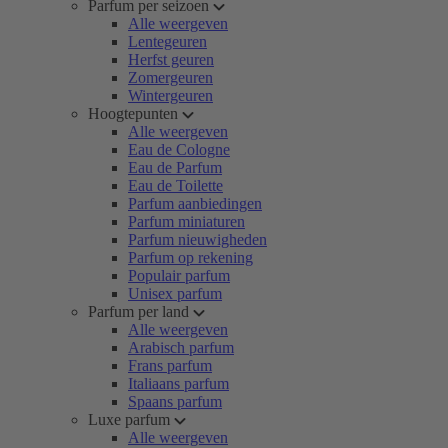
Parfum per seizoen
Alle weergeven
Lentegeuren
Herfst geuren
Zomergeuren
Wintergeuren
Hoogtepunten
Alle weergeven
Eau de Cologne
Eau de Parfum
Eau de Toilette
Parfum aanbiedingen
Parfum miniaturen
Parfum nieuwigheden
Parfum op rekening
Populair parfum
Unisex parfum
Parfum per land
Alle weergeven
Arabisch parfum
Frans parfum
Italiaans parfum
Spaans parfum
Luxe parfum
Alle weergeven