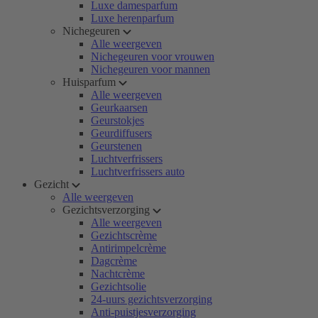
Luxe damesparfum
Luxe herenparfum
Nichegeuren
Alle weergeven
Nichegeuren voor vrouwen
Nichegeuren voor mannen
Huisparfum
Alle weergeven
Geurkaarsen
Geurstokjes
Geurdiffusers
Geurstenen
Luchtverfrissers
Luchtverfrissers auto
Gezicht
Alle weergeven
Gezichtsverzorging
Alle weergeven
Gezichtscrème
Antirimpelcrème
Dagcrème
Nachtcrème
Gezichtsolie
24-uurs gezichtsverzorging
Anti-puistjesverzorging