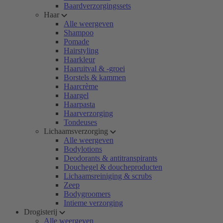
Baardverzorgingssets
Haar
Alle weergeven
Shampoo
Pomade
Hairstyling
Haarkleur
Haaruitval & -groei
Borstels & kammen
Haarcrème
Haargel
Haarpasta
Haarverzorging
Tondeuses
Lichaamsverzorging
Alle weergeven
Bodylotions
Deodorants & antitranspirants
Douchegel & doucheproducten
Lichaamsreiniging & scrubs
Zeep
Bodygroomers
Intieme verzorging
Drogisterij
Alle weergeven