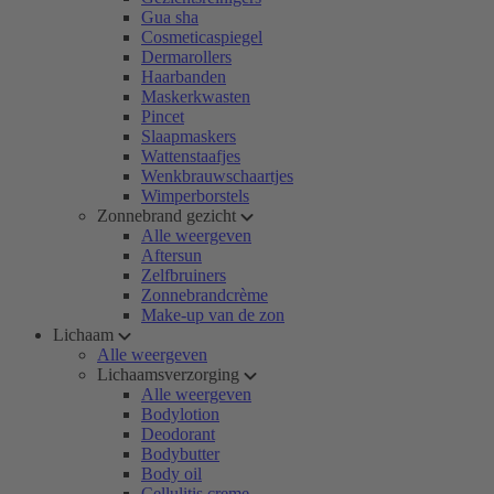
Gua sha
Cosmeticaspiegel
Dermarollers
Haarbanden
Maskerkwasten
Pincet
Slaapmaskers
Wattenstaafjes
Wenkbrauwschaartjes
Wimperborstels
Zonnebrand gezicht
Alle weergeven
Aftersun
Zelfbruiners
Zonnebrandcrème
Make-up van de zon
Lichaam
Alle weergeven
Lichaamsverzorging
Alle weergeven
Bodylotion
Deodorant
Bodybutter
Body oil
Cellulitis creme