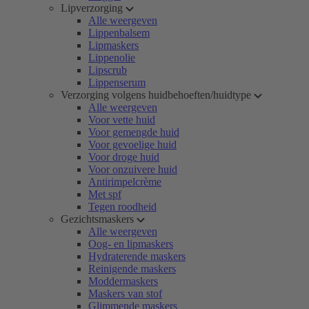
Lipverzorging
Alle weergeven
Lippenbalsem
Lipmaskers
Lippenolie
Lipscrub
Lippenserum
Verzorging volgens huidbehoeften/huidtype
Alle weergeven
Voor vette huid
Voor gemengde huid
Voor gevoelige huid
Voor droge huid
Voor onzuivere huid
Antirimpelcrème
Met spf
Tegen roodheid
Gezichtsmaskers
Alle weergeven
Oog- en lipmaskers
Hydraterende maskers
Reinigende maskers
Moddermaskers
Maskers van stof
Glimmende maskers