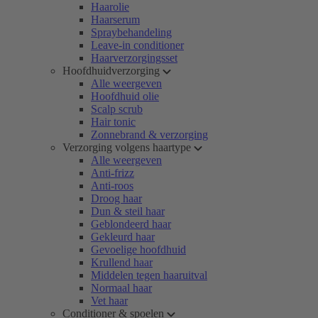
Haarolie
Haarserum
Spraybehandeling
Leave-in conditioner
Haarverzorgingsset
Hoofdhuidverzorging
Alle weergeven
Hoofdhuid olie
Scalp scrub
Hair tonic
Zonnebrand & verzorging
Verzorging volgens haartype
Alle weergeven
Anti-frizz
Anti-roos
Droog haar
Dun & steil haar
Geblondeerd haar
Gekleurd haar
Gevoelige hoofdhuid
Krullend haar
Middelen tegen haaruitval
Normaal haar
Vet haar
Conditioner & spoelen