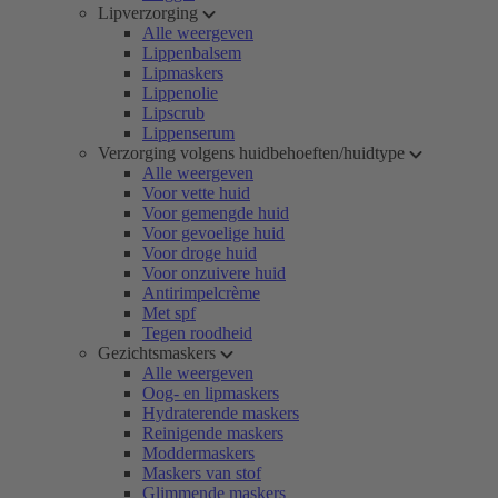
Lipverzorging
Alle weergeven
Lippenbalsem
Lipmaskers
Lippenolie
Lipscrub
Lippenserum
Verzorging volgens huidbehoeften/huidtype
Alle weergeven
Voor vette huid
Voor gemengde huid
Voor gevoelige huid
Voor droge huid
Voor onzuivere huid
Antirimpelcrème
Met spf
Tegen roodheid
Gezichtsmaskers
Alle weergeven
Oog- en lipmaskers
Hydraterende maskers
Reinigende maskers
Moddermaskers
Maskers van stof
Glimmende maskers