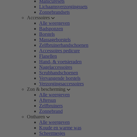
Manicuresets
Lichaamsverzorgingssets
Zonnebrandsets
Accessoires
Alle weergeven
Badsponzen
Borstels
Massageborstels
Zelfbruinerhandschoenen
Accessoires pedicure
Flanellen
Hand- & voetsieraden
Nagelaccessoires
Scrubhandschoenen
Vervangende borstels
Verzorgingsaccessoires
Zon & bescherming
Alle weergeven
Aftersun
Zelfbruiners
Zonnebrand
Ontharen
Alle weergeven
Koude en warme was
Scheermesjes