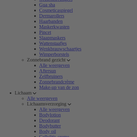
Gua sha
Cosmeticaspiegel
Dermarollers
Haarbanden
Maskerkwasten
Pincet
Slaapmaskers
Wattenstaafjes
Wenkbrauwschaartjes
Wimperborstels
Zonnebrand gezicht
Alle weergeven
Aftersun
Zelfbruiners
Zonnebrandcrème
Make-up van de zon
Lichaam
Alle weergeven
Lichaamsverzorging
Alle weergeven
Bodylotion
Deodorant
Bodybutter
Body oil
Cellulitis creme