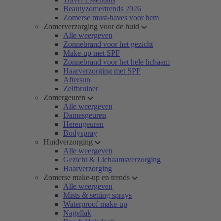
Beautyzomertrends 2026
Zomerse must-haves voor hem
Zomerverzorging voor de huid
Alle weergeven
Zonnebrand voor het gezicht
Make-up met SPF
Zonnebrand voor het hele lichaam
Haarverzorging met SPF
Aftersun
Zelfbruiner
Zomergeuren
Alle weergeven
Damesgeuren
Herengeuren
Bodyspray
Huidverzorging
Alle weergeven
Gezicht & Lichaamsverzorging
Haarverzorging
Zomerse make-up en trends
Alle weergeven
Mists & setting sprays
Waterproof make-up
Nagellak