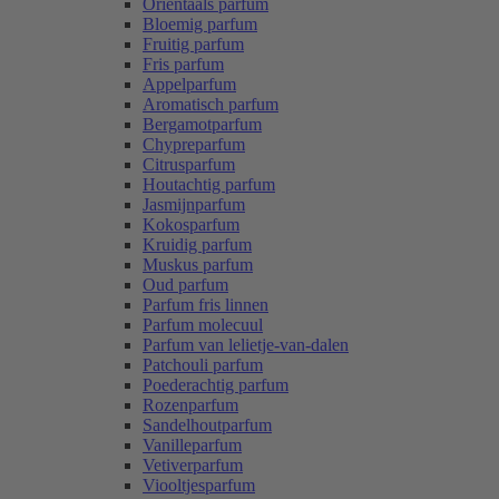
Oriëntaals parfum
Bloemig parfum
Fruitig parfum
Fris parfum
Appelparfum
Aromatisch parfum
Bergamotparfum
Chypreparfum
Citrusparfum
Houtachtig parfum
Jasmijnparfum
Kokosparfum
Kruidig parfum
Muskus parfum
Oud parfum
Parfum fris linnen
Parfum molecuul
Parfum van lelietje-van-dalen
Patchouli parfum
Poederachtig parfum
Rozenparfum
Sandelhoutparfum
Vanilleparfum
Vetiverparfum
Viooltjesparfum