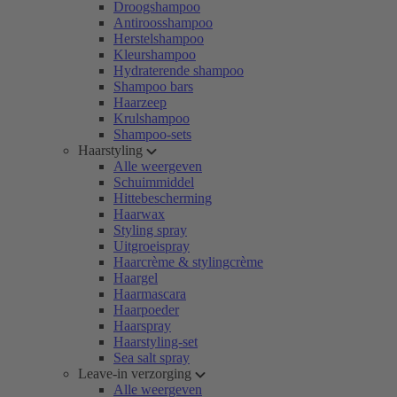
Droogshampoo
Antiroosshampoo
Herstelshampoo
Kleurshampoo
Hydraterende shampoo
Shampoo bars
Haarzeep
Krulshampoo
Shampoo-sets
Haarstyling
Alle weergeven
Schuimmiddel
Hittebescherming
Haarwax
Styling spray
Uitgroeispray
Haarcrème & stylingcrème
Haargel
Haarmascara
Haarpoeder
Haarspray
Haarstyling-set
Sea salt spray
Leave-in verzorging
Alle weergeven