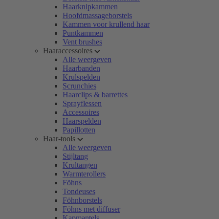
Haarknipkammen
Hoofdmassageborstels
Kammen voor krullend haar
Puntkammen
Vent brushes
Haaraccessoires
Alle weergeven
Haarbanden
Krulspelden
Scrunchies
Haarclips & barrettes
Sprayflessen
Accessoires
Haarspelden
Papillotten
Haar-tools
Alle weergeven
Stijltang
Krultangen
Warmterollers
Föhns
Tondeuses
Föhnborstels
Föhns met diffuser
Kapmantels