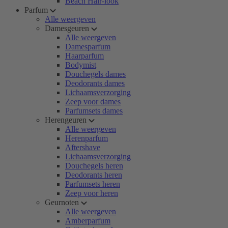
Beach Hair-look
Parfum
Alle weergeven
Damesgeuren
Alle weergeven
Damesparfum
Haarparfum
Bodymist
Douchegels dames
Deodorants dames
Lichaamsverzorging
Zeep voor dames
Parfumsets dames
Herengeuren
Alle weergeven
Herenparfum
Aftershave
Lichaamsverzorging
Douchegels heren
Deodorants heren
Parfumsets heren
Zeep voor heren
Geurnoten
Alle weergeven
Amberparfum