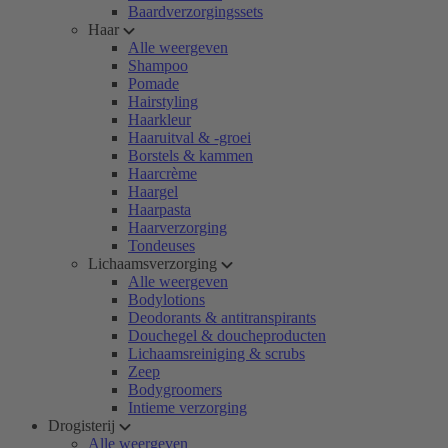
Baardverzorgingssets
Haar
Alle weergeven
Shampoo
Pomade
Hairstyling
Haarkleur
Haaruitval & -groei
Borstels & kammen
Haarcrème
Haargel
Haarpasta
Haarverzorging
Tondeuses
Lichaamsverzorging
Alle weergeven
Bodylotions
Deodorants & antitranspirants
Douchegel & doucheproducten
Lichaamsreiniging & scrubs
Zeep
Bodygroomers
Intieme verzorging
Drogisterij
Alle weergeven