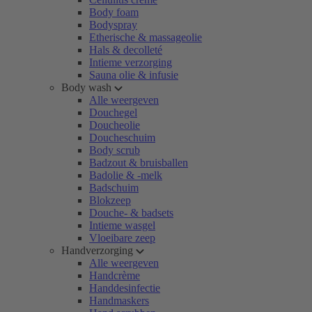
Body foam
Bodyspray
Etherische & massageolie
Hals & decolleté
Intieme verzorging
Sauna olie & infusie
Body wash
Alle weergeven
Douchegel
Doucheolie
Doucheschuim
Body scrub
Badzout & bruisballen
Badolie & -melk
Badschuim
Blokzeep
Douche- & badsets
Intieme wasgel
Vloeibare zeep
Handverzorging
Alle weergeven
Handcrème
Handdesinfectie
Handmaskers