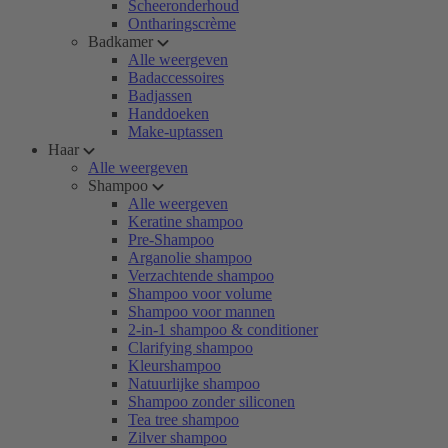
Scheeronderhoud
Ontharingscrème
Badkamer
Alle weergeven
Badaccessoires
Badjassen
Handdoeken
Make-uptassen
Haar
Alle weergeven
Shampoo
Alle weergeven
Keratine shampoo
Pre-Shampoo
Arganolie shampoo
Verzachtende shampoo
Shampoo voor volume
Shampoo voor mannen
2-in-1 shampoo & conditioner
Clarifying shampoo
Kleurshampoo
Natuurlijke shampoo
Shampoo zonder siliconen
Tea tree shampoo
Zilver shampoo