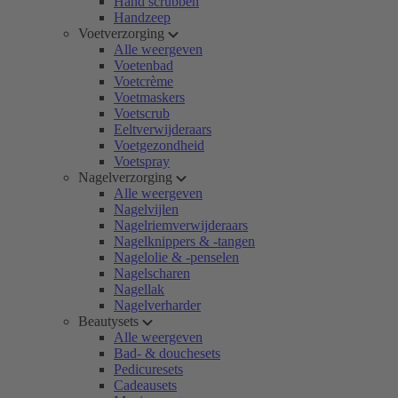
Hand scrubben
Handzeep
Voetverzorging
Alle weergeven
Voetenbad
Voetcrème
Voetmaskers
Voetscrub
Eeltverwijderaars
Voetgezondheid
Voetspray
Nagelverzorging
Alle weergeven
Nagelvijlen
Nagelriemverwijderaars
Nagelknippers & -tangen
Nagelolie & -penselen
Nagelscharen
Nagellak
Nagelverharder
Beautysets
Alle weergeven
Bad- & douchesets
Pedicuresets
Cadeausets