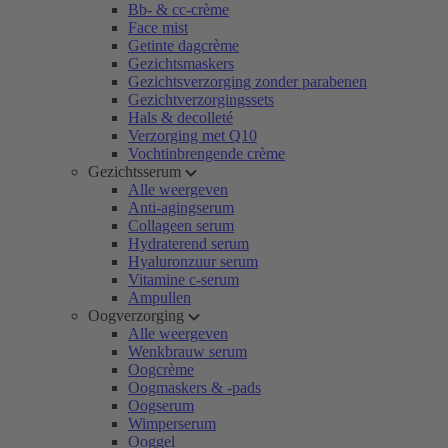
Bb- & cc-crème
Face mist
Getinte dagcrème
Gezichtsmaskers
Gezichtsverzorging zonder parabenen
Gezichtverzorgingssets
Hals & decolleté
Verzorging met Q10
Vochtinbrengende crème
Gezichtsserum
Alle weergeven
Anti-agingserum
Collageen serum
Hydraterend serum
Hyaluronzuur serum
Vitamine c-serum
Ampullen
Oogverzorging
Alle weergeven
Wenkbrauw serum
Oogcrème
Oogmaskers & -pads
Oogserum
Wimperserum
Ooggel