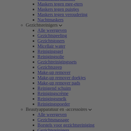
Maskers tegen mee-eters
Maskers tegen puistjes
Maskers tegen veroudering
Nachtmaskers
Gezichtsreinigers
Alle weergeven
Gezichtspeeling
Gezichtstoners
Micellair water
Reinigingsgel
Reinigingsolie
Gezichtreinigingssets
Gezichtszeep
Make-up remover
Make-up remover doekjes
Make-up remover pads
Reinigend schuim
Reinigingscrème
Reinigingsmelk
Reinigingspoeder
Beautyapparatuur en -accessoires
Alle weergeven
Gezichtsmassage
Borstels voor gezichtsreiniging
Gezichtsreinigers