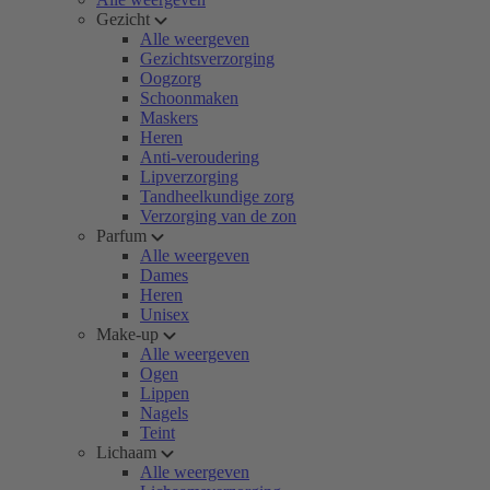
Gezicht
Alle weergeven
Gezichtsverzorging
Oogzorg
Schoonmaken
Maskers
Heren
Anti-veroudering
Lipverzorging
Tandheelkundige zorg
Verzorging van de zon
Parfum
Alle weergeven
Dames
Heren
Unisex
Make-up
Alle weergeven
Ogen
Lippen
Nagels
Teint
Lichaam
Alle weergeven