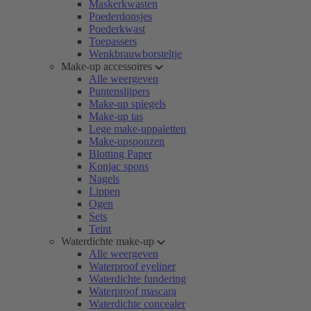
Maskerkwasten
Poederdonsjes
Poederkwast
Toepassers
Wenkbrauwborsteltje
Make-up accessoires
Alle weergeven
Puntenslijpers
Make-up spiegels
Make-up tas
Lege make-uppaletten
Make-upsponzen
Blotting Paper
Konjac spons
Nagels
Lippen
Ogen
Sets
Teint
Waterdichte make-up
Alle weergeven
Waterproof eyeliner
Waterdichte fundering
Waterproof mascara
Waterdichte concealer