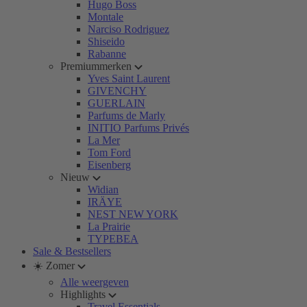
Hugo Boss
Montale
Narciso Rodriguez
Shiseido
Rabanne
Premiummerken
Yves Saint Laurent
GIVENCHY
GUERLAIN
Parfums de Marly
INITIO Parfums Privés
La Mer
Tom Ford
Eisenberg
Nieuw
Widian
IRÄYE
NEST NEW YORK
La Prairie
TYPEBEA
Sale & Bestsellers
☀️ Zomer
Alle weergeven
Highlights
Travel Essentials