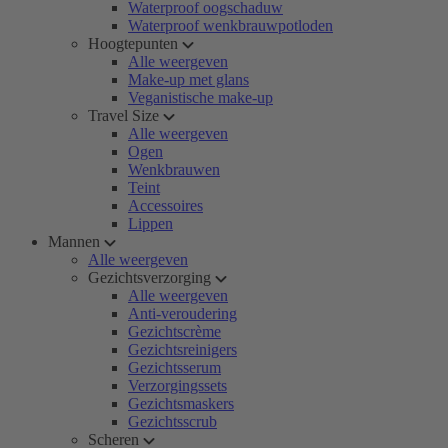
Waterproof oogschaduw
Waterproof wenkbrauwpotloden
Hoogtepunten
Alle weergeven
Make-up met glans
Veganistische make-up
Travel Size
Alle weergeven
Ogen
Wenkbrauwen
Teint
Accessoires
Lippen
Mannen
Alle weergeven
Gezichtsverzorging
Alle weergeven
Anti-veroudering
Gezichtscrème
Gezichtsreinigers
Gezichtsserum
Verzorgingssets
Gezichtsmaskers
Gezichtsscrub
Scheren