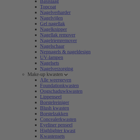
Basislaag
Topcoat
Nagelverharder
Nagelvijlen
Gel nagellak
Nagelknipper
Nagellak remover
Nagelriemremover
Nagelschaar
Nepnagels & nageldesign
UV-lampen
Nagelsets
Nagelverzorging
Make-up kwasten
Alle weergeven
Foundationkwasten
Oogschaduwkwasten
Lippenseel
Borstelreiniger
Blush kwasten
Borstelzakken
Concealerkwasten
Eyeliner penseel
Highlighter kwast
Kwastensets