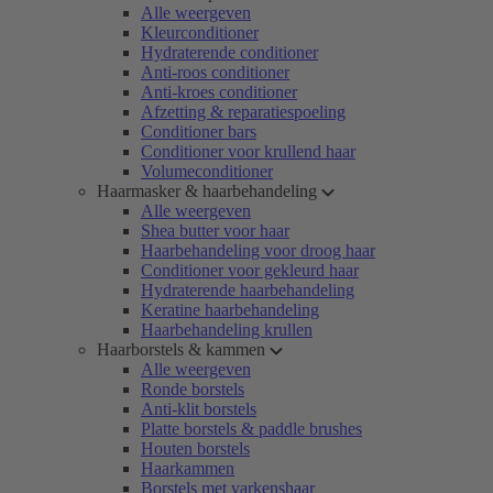
Alle weergeven
Kleurconditioner
Hydraterende conditioner
Anti-roos conditioner
Anti-kroes conditioner
Afzetting & reparatiespoeling
Conditioner bars
Conditioner voor krullend haar
Volumeconditioner
Haarmasker & haarbehandeling
Alle weergeven
Shea butter voor haar
Haarbehandeling voor droog haar
Conditioner voor gekleurd haar
Hydraterende haarbehandeling
Keratine haarbehandeling
Haarbehandeling krullen
Haarborstels & kammen
Alle weergeven
Ronde borstels
Anti-klit borstels
Platte borstels & paddle brushes
Houten borstels
Haarkammen
Borstels met varkenshaar