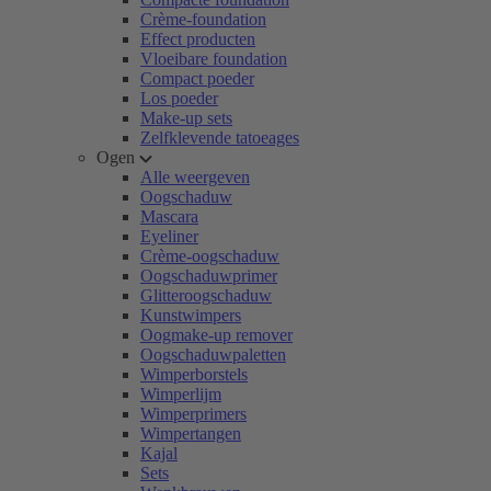
Crème-foundation
Effect producten
Vloeibare foundation
Compact poeder
Los poeder
Make-up sets
Zelfklevende tatoeages
Ogen
Alle weergeven
Oogschaduw
Mascara
Eyeliner
Crème-oogschaduw
Oogschaduwprimer
Glitteroogschaduw
Kunstwimpers
Oogmake-up remover
Oogschaduwpaletten
Wimperborstels
Wimperlijm
Wimperprimers
Wimpertangen
Kajal
Sets