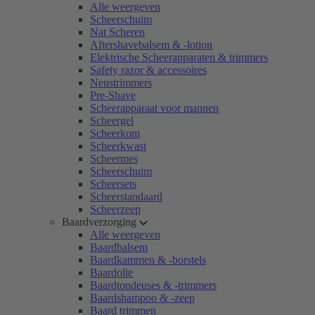
Alle weergeven
Scheerschuim
Nat Scheren
Aftershavebalsem & -lotion
Elektrische Scheerapparaten & trimmers
Safety razor & accessoires
Neustrimmers
Pre-Shave
Scheerapparaat voor mannen
Scheergel
Scheerkom
Scheerkwast
Scheermes
Scheerschuim
Scheersets
Scheerstandaard
Scheerzeep
Baardverzorging
Alle weergeven
Baardbalsem
Baardkammen & -borstels
Baardolie
Baardtondeuses & -trimmers
Baardshampoo & -zeep
Baard trimmen