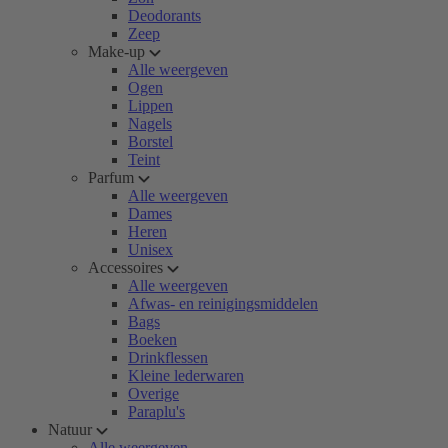
Deodorants
Zeep
Make-up
Alle weergeven
Ogen
Lippen
Nagels
Borstel
Teint
Parfum
Alle weergeven
Dames
Heren
Unisex
Accessoires
Alle weergeven
Afwas- en reinigingsmiddelen
Bags
Boeken
Drinkflessen
Kleine lederwaren
Overige
Paraplu's
Natuur
Alle weergeven