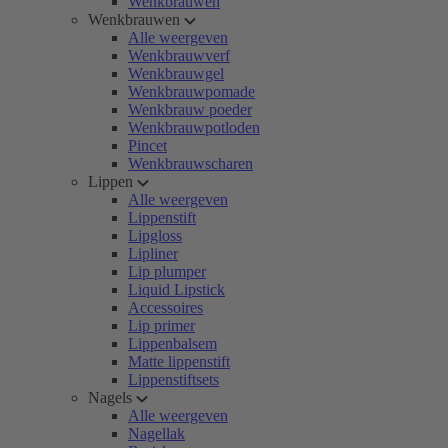
Wenkbrauwen
Wenkbrauwen
Alle weergeven
Wenkbrauwverf
Wenkbrauwgel
Wenkbrauwpomade
Wenkbrauw poeder
Wenkbrauwpotloden
Pincet
Wenkbrauwscharen
Lippen
Alle weergeven
Lippenstift
Lipgloss
Lipliner
Lip plumper
Liquid Lipstick
Accessoires
Lip primer
Lippenbalsem
Matte lippenstift
Lippenstiftsets
Nagels
Alle weergeven
Nagellak