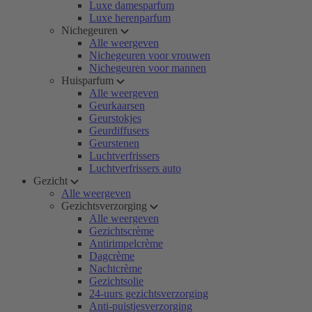
Luxe damesparfum
Luxe herenparfum
Nichegeuren
Alle weergeven
Nichegeuren voor vrouwen
Nichegeuren voor mannen
Huisparfum
Alle weergeven
Geurkaarsen
Geurstokjes
Geurdiffusers
Geurstenen
Luchtverfrissers
Luchtverfrissers auto
Gezicht
Alle weergeven
Gezichtsverzorging
Alle weergeven
Gezichtscrème
Antirimpelcrème
Dagcrème
Nachtcrème
Gezichtsolie
24-uurs gezichtsverzorging
Anti-puistjesverzorging