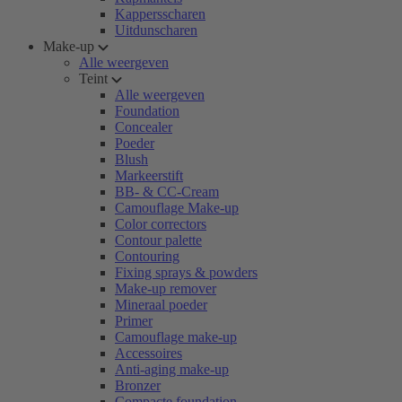
Kappersscharen
Uitdunscharen
Make-up
Alle weergeven
Teint
Alle weergeven
Foundation
Concealer
Poeder
Blush
Markeerstift
BB- & CC-Cream
Camouflage Make-up
Color correctors
Contour palette
Contouring
Fixing sprays & powders
Make-up remover
Mineraal poeder
Primer
Camouflage make-up
Accessoires
Anti-aging make-up
Bronzer
Compacte foundation