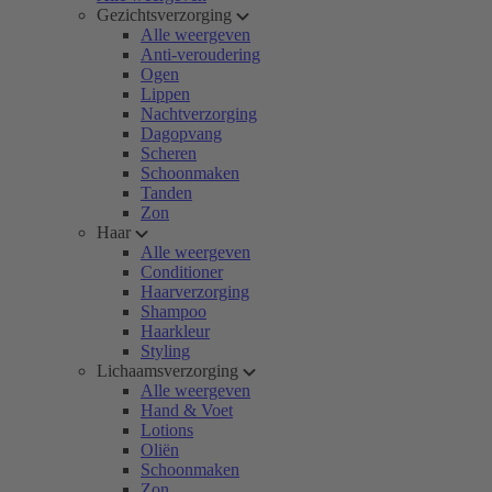
Gezichtsverzorging
Alle weergeven
Anti-veroudering
Ogen
Lippen
Nachtverzorging
Dagopvang
Scheren
Schoonmaken
Tanden
Zon
Haar
Alle weergeven
Conditioner
Haarverzorging
Shampoo
Haarkleur
Styling
Lichaamsverzorging
Alle weergeven
Hand & Voet
Lotions
Oliën
Schoonmaken
Zon