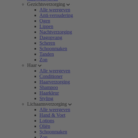
Gezichtsverzorging
Alle weergeven
Anti-veroudering
Ogen
Lippen
Nachtverzorging
Dagopvang
Scheren
Schoonmaken
Tanden
Zon
Haar
Alle weergeven
Conditioner
Haarverzorging
Shampoo
Haarkleur
Styling
Lichaamsverzorging
Alle weergeven
Hand & Voet
Lotions
Oliën
Schoonmaken
Zon