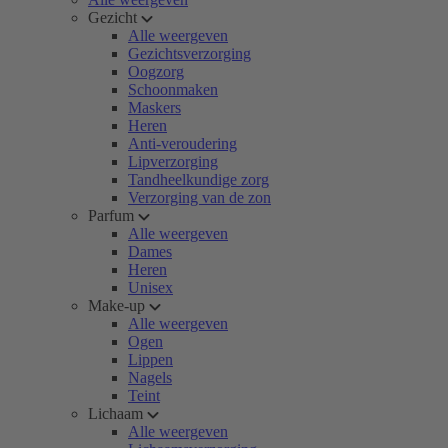
Gezicht
Alle weergeven
Gezichtsverzorging
Oogzorg
Schoonmaken
Maskers
Heren
Anti-veroudering
Lipverzorging
Tandheelkundige zorg
Verzorging van de zon
Parfum
Alle weergeven
Dames
Heren
Unisex
Make-up
Alle weergeven
Ogen
Lippen
Nagels
Teint
Lichaam
Alle weergeven