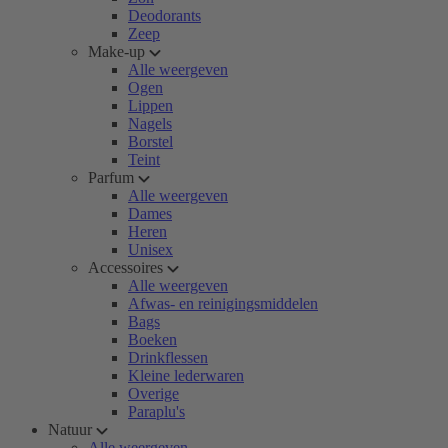
Deodorants
Zeep
Make-up
Alle weergeven
Ogen
Lippen
Nagels
Borstel
Teint
Parfum
Alle weergeven
Dames
Heren
Unisex
Accessoires
Alle weergeven
Afwas- en reinigingsmiddelen
Bags
Boeken
Drinkflessen
Kleine lederwaren
Overige
Paraplu's
Natuur
Alle weergeven