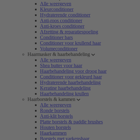
Alle weergeven
Kleurconditioner
Hydraterende conditioner
Anti-roos conditioner
Anti-kroes conditioner
Afzetting & reparatiespoeling
Conditioner bars
Conditioner voor krullend haar
Volumeconditioner
Haarmasker & haarbehandeling
Alle weergeven
Shea butter voor haar
Haarbehandeling voor droog haar
Conditioner voor gekleurd haar
Hydraterende haarbehandeling
Keratine haarbehandeling
Haarbehandeling krullen
Haarborstels & kammen
Alle weergeven
Ronde borstels
Anti-klit borstels
Platte borstels & paddle brushes
Houten borstels
Haarkammen
Borstels met varkenshaar