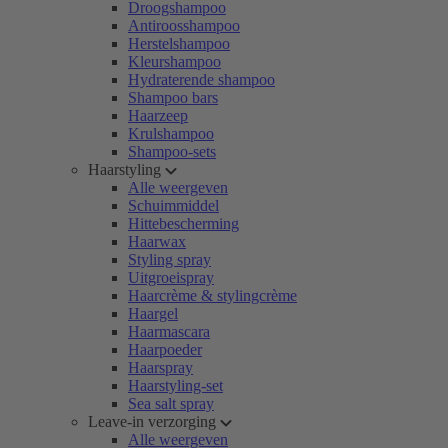
Droogshampoo
Antiroosshampoo
Herstelshampoo
Kleurshampoo
Hydraterende shampoo
Shampoo bars
Haarzeep
Krulshampoo
Shampoo-sets
Haarstyling
Alle weergeven
Schuimmiddel
Hittebescherming
Haarwax
Styling spray
Uitgroeispray
Haarcrème & stylingcrème
Haargel
Haarmascara
Haarpoeder
Haarspray
Haarstyling-set
Sea salt spray
Leave-in verzorging
Alle weergeven