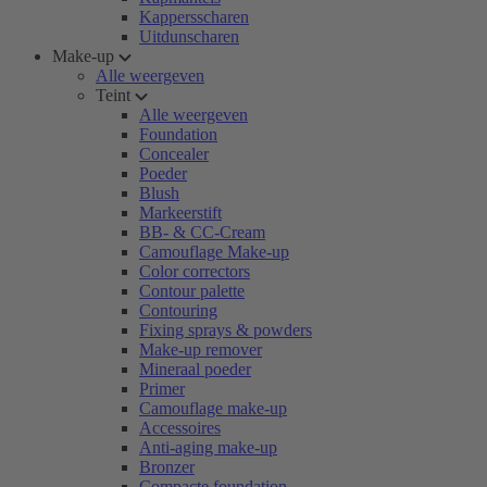
Kappersscharen
Uitdunscharen
Make-up
Alle weergeven
Teint
Alle weergeven
Foundation
Concealer
Poeder
Blush
Markeerstift
BB- & CC-Cream
Camouflage Make-up
Color correctors
Contour palette
Contouring
Fixing sprays & powders
Make-up remover
Mineraal poeder
Primer
Camouflage make-up
Accessoires
Anti-aging make-up
Bronzer
Compacte foundation