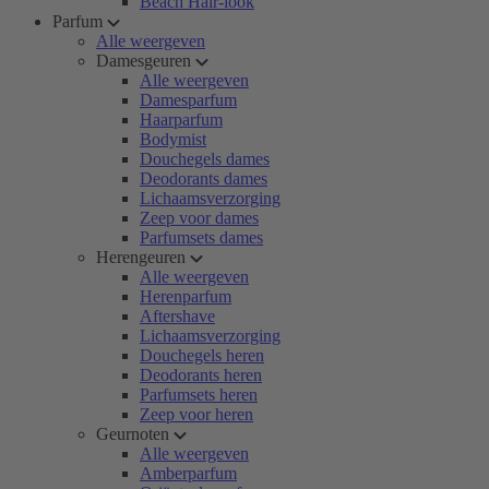
Beach Hair-look
Parfum
Alle weergeven
Damesgeuren
Alle weergeven
Damesparfum
Haarparfum
Bodymist
Douchegels dames
Deodorants dames
Lichaamsverzorging
Zeep voor dames
Parfumsets dames
Herengeuren
Alle weergeven
Herenparfum
Aftershave
Lichaamsverzorging
Douchegels heren
Deodorants heren
Parfumsets heren
Zeep voor heren
Geurnoten
Alle weergeven
Amberparfum