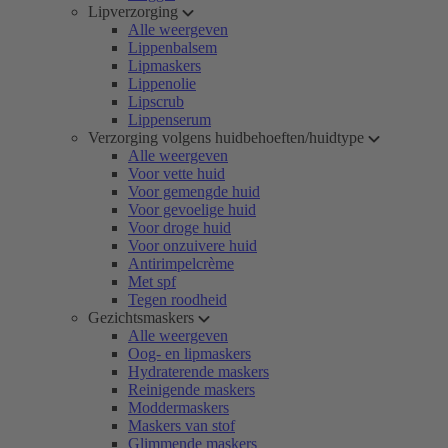
Lipverzorging
Alle weergeven
Lippenbalsem
Lipmaskers
Lippenolie
Lipscrub
Lippenserum
Verzorging volgens huidbehoeften/huidtype
Alle weergeven
Voor vette huid
Voor gemengde huid
Voor gevoelige huid
Voor droge huid
Voor onzuivere huid
Antirimpelcrème
Met spf
Tegen roodheid
Gezichtsmaskers
Alle weergeven
Oog- en lipmaskers
Hydraterende maskers
Reinigende maskers
Moddermaskers
Maskers van stof
Glimmende maskers