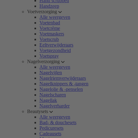
Hand scrubben
Handzeep
Voetverzorging
Alle weergeven
Voetenbad
Voetcrème
Voetmaskers
Voetscrub
Eeltverwijderaars
Voetgezondheid
Voetspray
Nagelverzorging
Alle weergeven
Nagelvijlen
Nagelriemverwijderaars
Nagelknippers & -tangen
Nagelolie & -penselen
Nagelscharen
Nagellak
Nagelverharder
Beautysets
Alle weergeven
Bad- & douchesets
Pedicuresets
Cadeausets