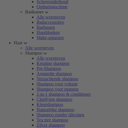
Scheeronderhoud
Ontharingscrème
Badkamer
Alle weergeven
Badaccessoires
Badjassen
Handdoeken
Make-uptassen
Haar
Alle weergeven
Shampoo
Alle weergeven
Keratine shampoo
Pre-Shampoo
Arganolie shampoo
Verzachtende shampoo
Shampoo voor volume
Shampoo voor mannen
2-in-1 shampoo & conditioner
Clarifying shampoo
Kleurshampoo
Natuurlijke shampoo
Shampoo zonder siliconen
Tea tree shampoo
Zilver shampoo