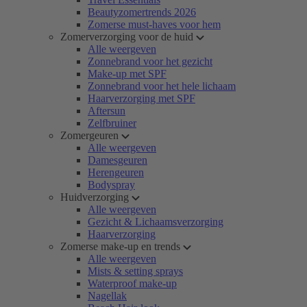
Beautyzomertrends 2026
Zomerse must-haves voor hem
Zomerverzorging voor de huid
Alle weergeven
Zonnebrand voor het gezicht
Make-up met SPF
Zonnebrand voor het hele lichaam
Haarverzorging met SPF
Aftersun
Zelfbruiner
Zomergeuren
Alle weergeven
Damesgeuren
Herengeuren
Bodyspray
Huidverzorging
Alle weergeven
Gezicht & Lichaamsverzorging
Haarverzorging
Zomerse make-up en trends
Alle weergeven
Mists & setting sprays
Waterproof make-up
Nagellak