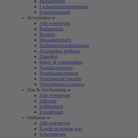
Manicuresets
Lichaamsverzorgingssets
Zonnebrandsets
Accessoires
Alle weergeven
Badsponzen
Borstels
Massageborstels
Zelfbruinerhandschoenen
Accessoires pedicure
Flanellen
Hand- & voetsieraden
Nagelaccessoires
Scrubhandschoenen
Vervangende borstels
Verzorgingsaccessoires
Zon & bescherming
Alle weergeven
Aftersun
Zelfbruiners
Zonnebrand
Ontharen
Alle weergeven
Koude en warme was
Scheermesjes