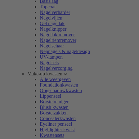
Basislaag
Topcoat
Nagelverharder
Nagelvijlen
Gel nagellak
Nagelknipper
Nagellak remover
Nagelriemremover
Nagelschaar
Nepnagels & nageldesign
UV-lampen
Nagelsets
Nagelverzorging
Make-up kwasten
Alle weergeven
Foundationkwasten
Oogschaduwkwasten
Lippenseel
Borstelreiniger
Blush kwasten
Borstelzakken
Concealerkwasten
Eyeliner penseel
Highlighter kwast
Kwastensets