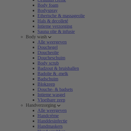
Body foam
Bodyspray
Etherische & massageolie
Hals & decolleté
Intieme verzorging
Sauna olie & infusie
Body wash
Alle weergeven
Douchegel
Doucheolie
Doucheschuim
Body scrub
Badzout & bruisballen
Badolie & -melk
Badschuim
Blokzeep
Douche- & badsets
Intieme wasgel
Vloeibare zeep
Handverzorging
Alle weergeven
Handcrème
Handdesinfectie
Handmaskers