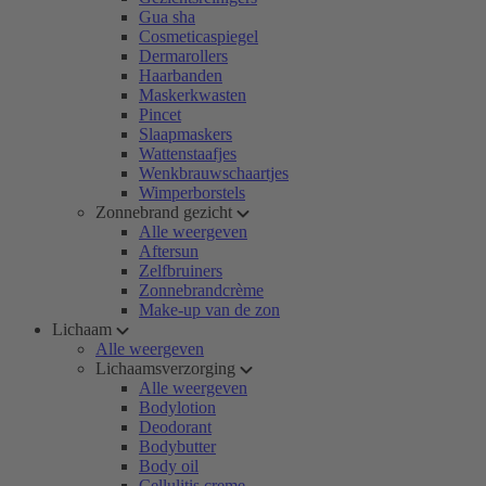
Gua sha
Cosmeticaspiegel
Dermarollers
Haarbanden
Maskerkwasten
Pincet
Slaapmaskers
Wattenstaafjes
Wenkbrauwschaartjes
Wimperborstels
Zonnebrand gezicht
Alle weergeven
Aftersun
Zelfbruiners
Zonnebrandcrème
Make-up van de zon
Lichaam
Alle weergeven
Lichaamsverzorging
Alle weergeven
Bodylotion
Deodorant
Bodybutter
Body oil
Cellulitis creme