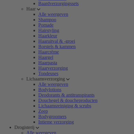
Baardverzorgingssets
Haar
Alle weergeven
Shampoo
Pomade
Hairstyling
Haarkleur
Haaruitval & -groei
Borstels & kammen
Haarcrème
Haargel
Haarpasta
Haarverzorging
Tondeuses
Lichaamsverzorging
Alle weergeven
Bodylotions
Deodorants & antitranspirants
Douchegel & doucheproducten
Lichaamsreiniging & scrubs
Zeep
Bodygroomers
Intieme verzorging
Drogisterij
Alle weergeven