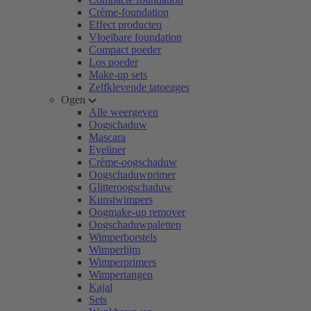
Crème-foundation
Effect producten
Vloeibare foundation
Compact poeder
Los poeder
Make-up sets
Zelfklevende tatoeages
Ogen
Alle weergeven
Oogschaduw
Mascara
Eyeliner
Crème-oogschaduw
Oogschaduwprimer
Glitteroogschaduw
Kunstwimpers
Oogmake-up remover
Oogschaduwpaletten
Wimperborstels
Wimperlijm
Wimperprimers
Wimpertangen
Kajal
Sets