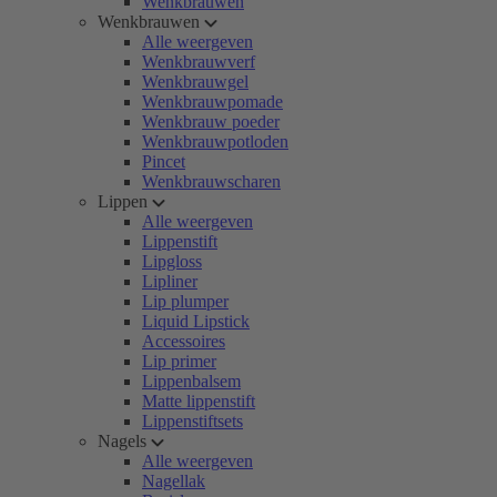
Wenkbrauwen
Wenkbrauwen
Alle weergeven
Wenkbrauwverf
Wenkbrauwgel
Wenkbrauwpomade
Wenkbrauw poeder
Wenkbrauwpotloden
Pincet
Wenkbrauwscharen
Lippen
Alle weergeven
Lippenstift
Lipgloss
Lipliner
Lip plumper
Liquid Lipstick
Accessoires
Lip primer
Lippenbalsem
Matte lippenstift
Lippenstiftsets
Nagels
Alle weergeven
Nagellak