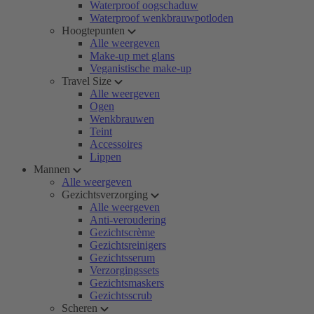
Waterproof oogschaduw
Waterproof wenkbrauwpotloden
Hoogtepunten
Alle weergeven
Make-up met glans
Veganistische make-up
Travel Size
Alle weergeven
Ogen
Wenkbrauwen
Teint
Accessoires
Lippen
Mannen
Alle weergeven
Gezichtsverzorging
Alle weergeven
Anti-veroudering
Gezichtscrème
Gezichtsreinigers
Gezichtsserum
Verzorgingssets
Gezichtsmaskers
Gezichtsscrub
Scheren