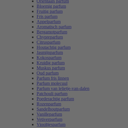
Oriëntaals parfum
Bloemig parfum
Fruitig parfum
Fris parfum
Appelparfum
Aromatisch parfum
Bergamotparfum
Chypreparfum
Citrusparfum
Houtachtig parfum
Jasmijnparfum
Kokosparfum
Kruidig parfum
Muskus parfum
Oud parfum
Parfum fris linnen
Parfum molecuul
Parfum van lelietje-van-dalen
Patchouli parfum
Poederachtig parfum
Rozenparfum
Sandelhoutparfum
Vanilleparfum
Vetiverparfum
Viooltjesparfum