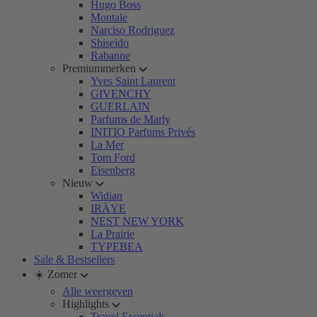
Hugo Boss
Montale
Narciso Rodriguez
Shiseido
Rabanne
Premiummerken
Yves Saint Laurent
GIVENCHY
GUERLAIN
Parfums de Marly
INITIO Parfums Privés
La Mer
Tom Ford
Eisenberg
Nieuw
Widian
IRÄYE
NEST NEW YORK
La Prairie
TYPEBEA
Sale & Bestsellers
☀️ Zomer
Alle weergeven
Highlights
Travel Essentials