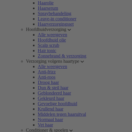
Haarolie
Haarserum
Spraybehandeling
Leave-in conditioner
Haarverzorgingsset
Hoofdhuidverzorging
Alle weergeven
Hoofdhuid olie
Scalp scrub
Hair tonic
Zonnebrand & verzorging
Verzorging volgens haartype
Alle weergeven
Anti-frizz
Anti-roos
Droog haar
Dun & steil haar
Geblondeerd haar
Gekleurd haar
Gevoelige hoofdhuid
Krullend haar
Middelen tegen haaruitval
Normaal haar
Vet haar
Conditioner & spoelen