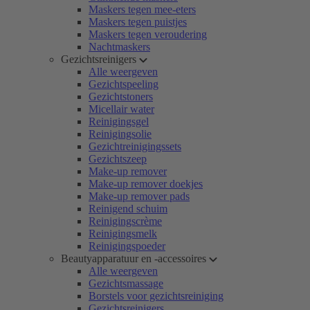
Maskers tegen mee-eters
Maskers tegen puistjes
Maskers tegen veroudering
Nachtmaskers
Gezichtsreinigers
Alle weergeven
Gezichtspeeling
Gezichtstoners
Micellair water
Reinigingsgel
Reinigingsolie
Gezichtreinigingssets
Gezichtszeep
Make-up remover
Make-up remover doekjes
Make-up remover pads
Reinigend schuim
Reinigingscrème
Reinigingsmelk
Reinigingspoeder
Beautyapparatuur en -accessoires
Alle weergeven
Gezichtsmassage
Borstels voor gezichtsreiniging
Gezichtsreinigers