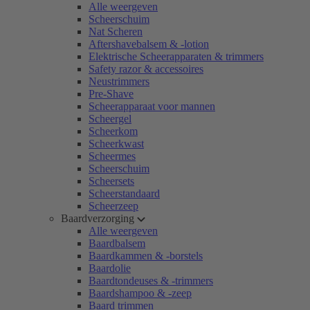
Alle weergeven
Scheerschuim
Nat Scheren
Aftershavebalsem & -lotion
Elektrische Scheerapparaten & trimmers
Safety razor & accessoires
Neustrimmers
Pre-Shave
Scheerapparaat voor mannen
Scheergel
Scheerkom
Scheerkwast
Scheermes
Scheerschuim
Scheersets
Scheerstandaard
Scheerzeep
Baardverzorging
Alle weergeven
Baardbalsem
Baardkammen & -borstels
Baardolie
Baardtondeuses & -trimmers
Baardshampoo & -zeep
Baard trimmen