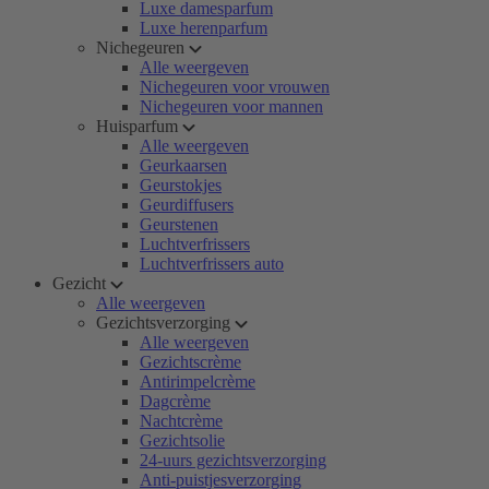
Luxe damesparfum
Luxe herenparfum
Nichegeuren
Alle weergeven
Nichegeuren voor vrouwen
Nichegeuren voor mannen
Huisparfum
Alle weergeven
Geurkaarsen
Geurstokjes
Geurdiffusers
Geurstenen
Luchtverfrissers
Luchtverfrissers auto
Gezicht
Alle weergeven
Gezichtsverzorging
Alle weergeven
Gezichtscrème
Antirimpelcrème
Dagcrème
Nachtcrème
Gezichtsolie
24-uurs gezichtsverzorging
Anti-puistjesverzorging