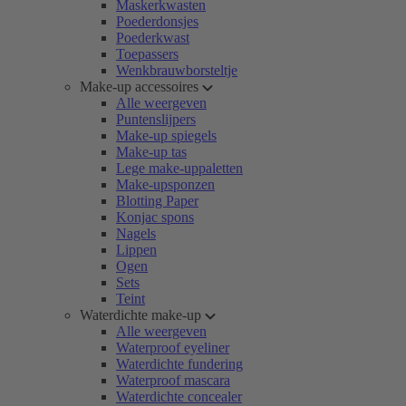
Maskerkwasten
Poederdonsjes
Poederkwast
Toepassers
Wenkbrauwborsteltje
Make-up accessoires
Alle weergeven
Puntenslijpers
Make-up spiegels
Make-up tas
Lege make-uppaletten
Make-upsponzen
Blotting Paper
Konjac spons
Nagels
Lippen
Ogen
Sets
Teint
Waterdichte make-up
Alle weergeven
Waterproof eyeliner
Waterdichte fundering
Waterproof mascara
Waterdichte concealer