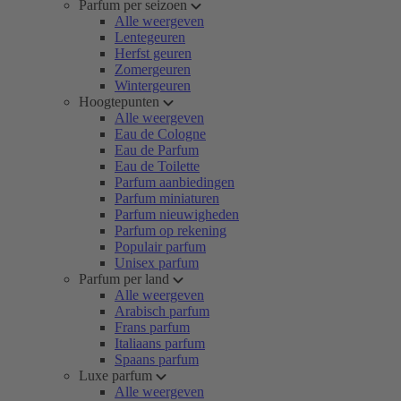
Parfum per seizoen
Alle weergeven
Lentegeuren
Herfst geuren
Zomergeuren
Wintergeuren
Hoogtepunten
Alle weergeven
Eau de Cologne
Eau de Parfum
Eau de Toilette
Parfum aanbiedingen
Parfum miniaturen
Parfum nieuwigheden
Parfum op rekening
Populair parfum
Unisex parfum
Parfum per land
Alle weergeven
Arabisch parfum
Frans parfum
Italiaans parfum
Spaans parfum
Luxe parfum
Alle weergeven