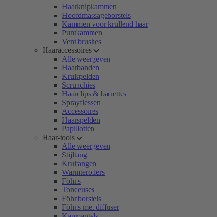
Haarknipkammen
Hoofdmassageborstels
Kammen voor krullend haar
Puntkammen
Vent brushes
Haaraccessoires
Alle weergeven
Haarbanden
Krulspelden
Scrunchies
Haarclips & barrettes
Sprayflessen
Accessoires
Haarspelden
Papillotten
Haar-tools
Alle weergeven
Stijltang
Krultangen
Warmterollers
Föhns
Tondeuses
Föhnborstels
Föhns met diffuser
Kapmantels