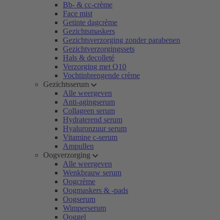
Bb- & cc-crème
Face mist
Getinte dagcrème
Gezichtsmaskers
Gezichtsverzorging zonder parabenen
Gezichtverzorgingssets
Hals & decolleté
Verzorging met Q10
Vochtinbrengende crème
Gezichtsserum
Alle weergeven
Anti-agingserum
Collageen serum
Hydraterend serum
Hyaluronzuur serum
Vitamine c-serum
Ampullen
Oogverzorging
Alle weergeven
Wenkbrauw serum
Oogcrème
Oogmaskers & -pads
Oogserum
Wimperserum
Ooggel