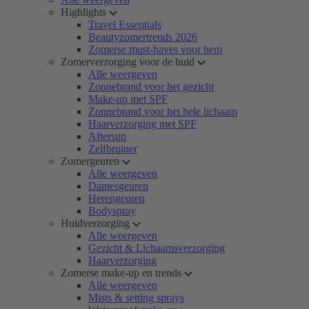
Highlights
Travel Essentials
Beautyzomertrends 2026
Zomerse must-haves voor hem
Zomerverzorging voor de huid
Alle weergeven
Zonnebrand voor het gezicht
Make-up met SPF
Zonnebrand voor het hele lichaam
Haarverzorging met SPF
Aftersun
Zelfbruiner
Zomergeuren
Alle weergeven
Damesgeuren
Herengeuren
Bodyspray
Huidverzorging
Alle weergeven
Gezicht & Lichaamsverzorging
Haarverzorging
Zomerse make-up en trends
Alle weergeven
Mists & setting sprays