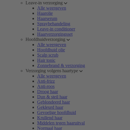
Leave-in verzorging
Alle weergeven
Haarolie
Haarserum
Spraybehandeling
Leave-in conditioner
Haarverzorgingsset
Hoofdhuidverzorging
Alle weergeven
Hoofdhuid olie
Scalp scrub
Hair tonic
Zonnebrand & verzorging
Verzorging volgens haartype
Alle weergeven
Anti-frizz
Anti-roos
Droog haar
Dun & steil haar
Geblondeerd haar
Gekleurd haar
Gevoelige hoofdhuid
Krullend haar
Middelen tegen haaruitval
Normaal haar