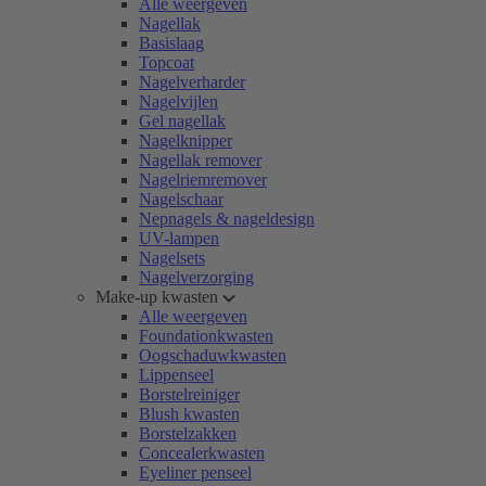
Alle weergeven
Nagellak
Basislaag
Topcoat
Nagelverharder
Nagelvijlen
Gel nagellak
Nagelknipper
Nagellak remover
Nagelriemremover
Nagelschaar
Nepnagels & nageldesign
UV-lampen
Nagelsets
Nagelverzorging
Make-up kwasten
Alle weergeven
Foundationkwasten
Oogschaduwkwasten
Lippenseel
Borstelreiniger
Blush kwasten
Borstelzakken
Concealerkwasten
Eyeliner penseel