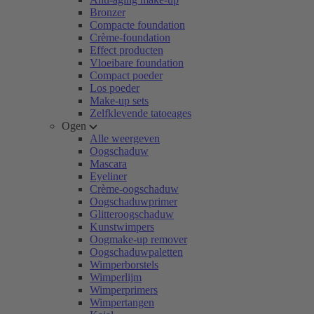
Bronzer
Compacte foundation
Crème-foundation
Effect producten
Vloeibare foundation
Compact poeder
Los poeder
Make-up sets
Zelfklevende tatoeages
Ogen
Alle weergeven
Oogschaduw
Mascara
Eyeliner
Crème-oogschaduw
Oogschaduwprimer
Glitteroogschaduw
Kunstwimpers
Oogmake-up remover
Oogschaduwpaletten
Wimperborstels
Wimperlijm
Wimperprimers
Wimpertangen