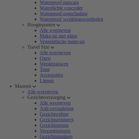
Waterproof mascara
Waterdichte concealer
Waterproof oogschaduw
Waterproof wenkbrauwpotloden
Hoogtepunten
Alle weergeven
Make-up met glans
Veganistische make-up
Travel Size
Alle weergeven
Ogen
Wenkbrauwen
Teint
Accessoires
Lippen
Mannen
Alle weergeven
Gezichtsverzorging
Alle weergeven
Anti-veroudering
Gezichtscrème
Gezichtsreinigers
Gezichtsserum
Verzorgingssets
Gezichtsmaskers