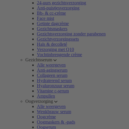
24-uurs gezichtsverzorging
Anti-puistjesverzorging
Bb- & cc-crème
Face mist
Getinte dagcrème
Gezichtsmaskers
Gezichtsverzorging zonder parabenen
Gezichtverzorgingssets
Hals & decolleté
Verzorging met Q10
Vochtinbrengende crème
Gezichtsserum
Alle weergeven
Anti-agingserum
Collageen serum
Hydraterend serum
Hyaluronzuur serum
Vitamine c-serum
Ampullen
Oogverzorging
Alle weergeven
Wenkbrauw serum
Oogcrème
Oogmaskers & -pads
Oogserum