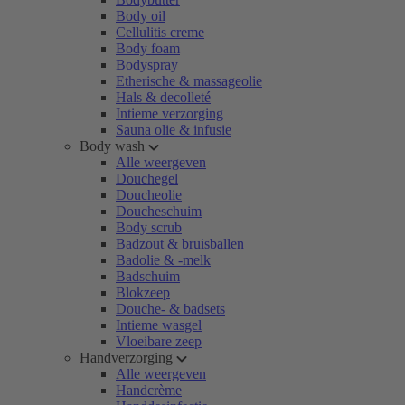
Body oil
Cellulitis creme
Body foam
Bodyspray
Etherische & massageolie
Hals & decolleté
Intieme verzorging
Sauna olie & infusie
Body wash
Alle weergeven
Douchegel
Doucheolie
Doucheschuim
Body scrub
Badzout & bruisballen
Badolie & -melk
Badschuim
Blokzeep
Douche- & badsets
Intieme wasgel
Vloeibare zeep
Handverzorging
Alle weergeven
Handcrème