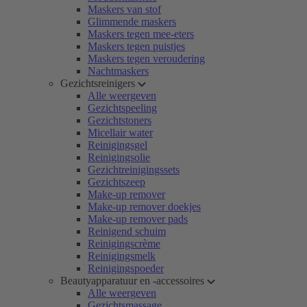
Maskers van stof
Glimmende maskers
Maskers tegen mee-eters
Maskers tegen puistjes
Maskers tegen veroudering
Nachtmaskers
Gezichtsreinigers
Alle weergeven
Gezichtspeeling
Gezichtstoners
Micellair water
Reinigingsgel
Reinigingsolie
Gezichtreinigingssets
Gezichtszeep
Make-up remover
Make-up remover doekjes
Make-up remover pads
Reinigend schuim
Reinigingscrème
Reinigingsmelk
Reinigingspoeder
Beautyapparatuur en -accessoires
Alle weergeven
Gezichtsmassage