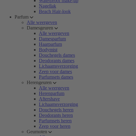
Waterproof make-up
Nagellak
Beach Hair-look
Parfum
Alle weergeven
Damesgeuren
Alle weergeven
Damesparfum
Haarparfum
Bodymist
Douchegels dames
Deodorants dames
Lichaamsverzorging
Zeep voor dames
Parfumsets dames
Herengeuren
Alle weergeven
Herenparfum
Aftershave
Lichaamsverzorging
Douchegels heren
Deodorants heren
Parfumsets heren
Zeep voor heren
Geurnoten