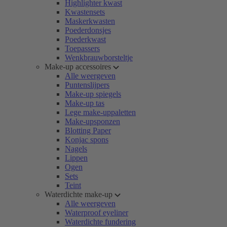
Highlighter kwast
Kwastensets
Maskerkwasten
Poederdonsjes
Poederkwast
Toepassers
Wenkbrauwborsteltje
Make-up accessoires
Alle weergeven
Puntenslijpers
Make-up spiegels
Make-up tas
Lege make-uppaletten
Make-upsponzen
Blotting Paper
Konjac spons
Nagels
Lippen
Ogen
Sets
Teint
Waterdichte make-up
Alle weergeven
Waterproof eyeliner
Waterdichte fundering