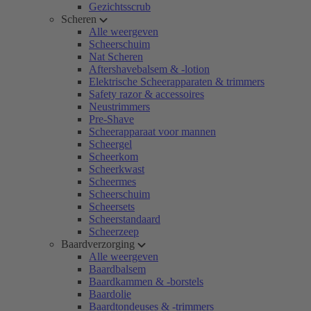
Gezichtsscrub
Scheren
Alle weergeven
Scheerschuim
Nat Scheren
Aftershavebalsem & -lotion
Elektrische Scheerapparaten & trimmers
Safety razor & accessoires
Neustrimmers
Pre-Shave
Scheerapparaat voor mannen
Scheergel
Scheerkom
Scheerkwast
Scheermes
Scheerschuim
Scheersets
Scheerstandaard
Scheerzeep
Baardverzorging
Alle weergeven
Baardbalsem
Baardkammen & -borstels
Baardolie
Baardtondeuses & -trimmers