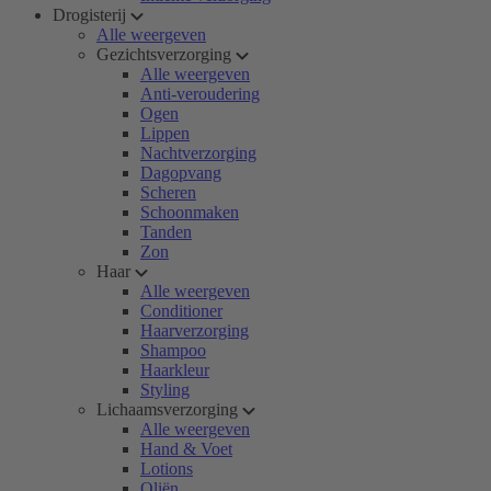
Drogisterij
Alle weergeven
Gezichtsverzorging
Alle weergeven
Anti-veroudering
Ogen
Lippen
Nachtverzorging
Dagopvang
Scheren
Schoonmaken
Tanden
Zon
Haar
Alle weergeven
Conditioner
Haarverzorging
Shampoo
Haarkleur
Styling
Lichaamsverzorging
Alle weergeven
Hand & Voet
Lotions
Oliën