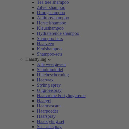
Tea tree shampoo
Zilver shampoo
Droogshampoo
Antiroosshampoo
Herstelshampoo
Kleurshampoo
Hydraterende shampoo
Shampoo bars
Haarzeep
Krulshampoo
Shampoo-sets
Haarstyling
Alle weergeven
Schuimmiddel
Hittebescherming
Haarwax
Styling spray
Uitgroeispray
Haarcrème & stylingcrème
Haargel
Haarmascara
Haarpoeder
Haarspray
Haarstyling-set
Sea salt spray