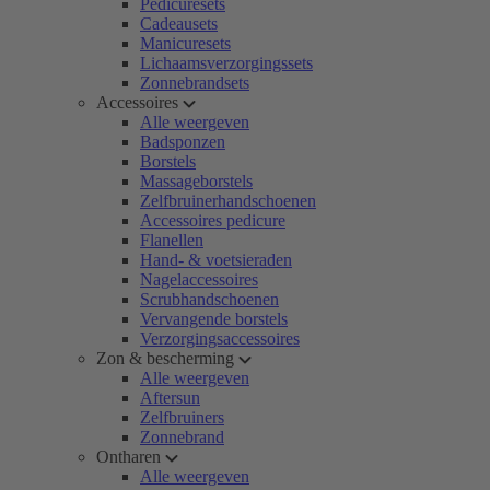
Pedicuresets
Cadeausets
Manicuresets
Lichaamsverzorgingssets
Zonnebrandsets
Accessoires
Alle weergeven
Badsponzen
Borstels
Massageborstels
Zelfbruinerhandschoenen
Accessoires pedicure
Flanellen
Hand- & voetsieraden
Nagelaccessoires
Scrubhandschoenen
Vervangende borstels
Verzorgingsaccessoires
Zon & bescherming
Alle weergeven
Aftersun
Zelfbruiners
Zonnebrand
Ontharen
Alle weergeven