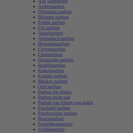
Alle weergeven
Amberparfum
Oriëntaals parfum
Bloemig parfum
Fruitig parfum
Fris parfum
Appelparfum
Aromatisch parfum
Bergamotparfum
Chypreparfum
Citrusparfum
Houtachtig parfum
Jasmijnparfum
Kokosparfum
Kruidig parfum
Muskus parfum
Oud parfum
Parfum fris linnen
Parfum molecuul
Parfum van lelietje-van-dalen
Patchouli parfum
Poederachtig parfum
Rozenparfum
Sandelhoutparfum
Vanilleparfum