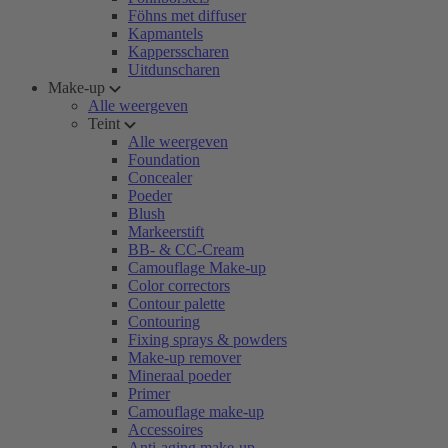
Föhns met diffuser
Kapmantels
Kappersscharen
Uitdunscharen
Make-up
Alle weergeven
Teint
Alle weergeven
Foundation
Concealer
Poeder
Blush
Markeerstift
BB- & CC-Cream
Camouflage Make-up
Color correctors
Contour palette
Contouring
Fixing sprays & powders
Make-up remover
Mineraal poeder
Primer
Camouflage make-up
Accessoires
Anti-aging make-up