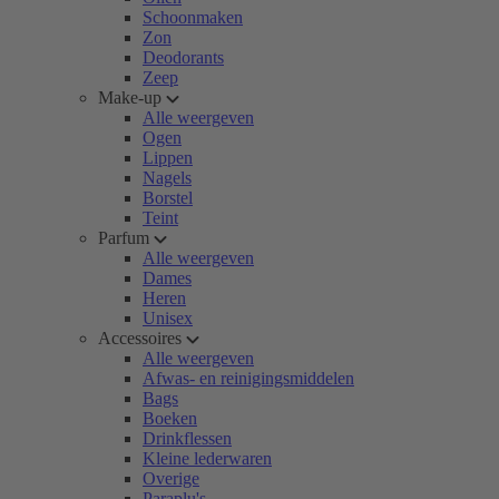
Schoonmaken
Zon
Deodorants
Zeep
Make-up
Alle weergeven
Ogen
Lippen
Nagels
Borstel
Teint
Parfum
Alle weergeven
Dames
Heren
Unisex
Accessoires
Alle weergeven
Afwas- en reinigingsmiddelen
Bags
Boeken
Drinkflessen
Kleine lederwaren
Overige
Paraplu's