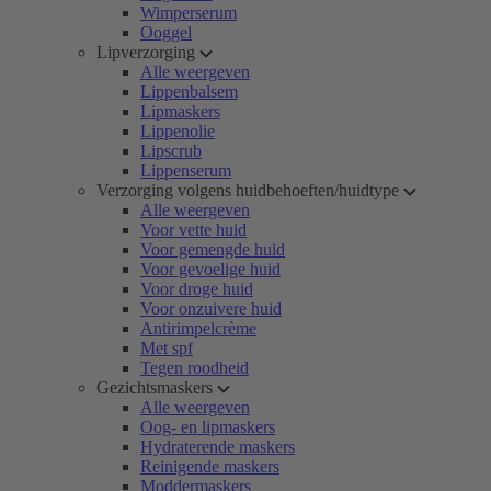
Wimperserum
Ooggel
Lipverzorging
Alle weergeven
Lippenbalsem
Lipmaskers
Lippenolie
Lipscrub
Lippenserum
Verzorging volgens huidbehoeften/huidtype
Alle weergeven
Voor vette huid
Voor gemengde huid
Voor gevoelige huid
Voor droge huid
Voor onzuivere huid
Antirimpelcrème
Met spf
Tegen roodheid
Gezichtsmaskers
Alle weergeven
Oog- en lipmaskers
Hydraterende maskers
Reinigende maskers
Moddermaskers