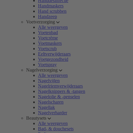
Handdesinfectie
Handmaskers
Hand scrubben
Handzeep
Voetverzorging
Alle weergeven
Voetenbad
Voetcrème
Voetmaskers
Voetscrub
Eeltverwijderaars
Voetgezondheid
Voetspray
Nagelverzorging
Alle weergeven
Nagelvijlen
Nagelriemverwijderaars
Nagelknippers & -tangen
Nagelolie & -penselen
Nagelscharen
Nagellak
Nagelverharder
Beautysets
Alle weergeven
Bad- & douchesets