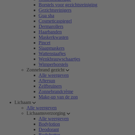
Borstels voor gezichtsreiniging
Gezichtsreinigers
Gua sha
Cosmeticaspiegel
Dermarollers
Haarbanden
Maskerkwasten
Pincet
Slaapmaskers
Wattenstaafjes
Wenkbrauwschaartjes
Wimperborstels
Zonnebrand gezicht
Alle weergeven
Aftersun
Zelfbruiners
Zonnebrandcrème
Make-up van de zon
Lichaam
Alle weergeven
Lichaamsverzorging
Alle weergeven
Bodylotion
Deodorant
Bodybutter