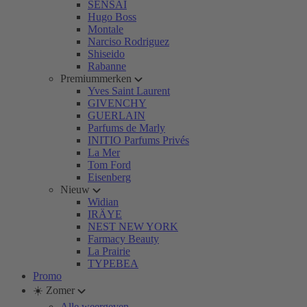
SENSAI
Hugo Boss
Montale
Narciso Rodriguez
Shiseido
Rabanne
Premiummerken
Yves Saint Laurent
GIVENCHY
GUERLAIN
Parfums de Marly
INITIO Parfums Privés
La Mer
Tom Ford
Eisenberg
Nieuw
Widian
IRÄYE
NEST NEW YORK
Farmacy Beauty
La Prairie
TYPEBEA
Promo
☀️ Zomer
Alle weergeven