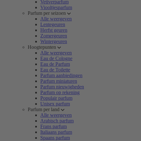
Vetiverparfum
Viooltjesparfum
Parfum per seizoen
Alle weergeven
Lentegeuren
Herfst geuren
Zomergeuren
Wintergeuren
Hoogtepunten
Alle weergeven
Eau de Cologne
Eau de Parfum
Eau de Toilette
Parfum aanbiedingen
Parfum miniaturen
Parfum nieuwigheden
Parfum op rekening
Populair parfum
Unisex parfum
Parfum per land
Alle weergeven
Arabisch parfum
Frans parfum
Italiaans parfum
Spaans parfum