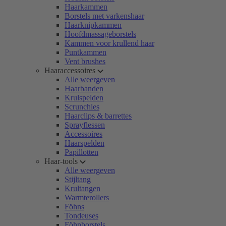
Haarkammen
Borstels met varkenshaar
Haarknipkammen
Hoofdmassageborstels
Kammen voor krullend haar
Puntkammen
Vent brushes
Haaraccessoires
Alle weergeven
Haarbanden
Krulspelden
Scrunchies
Haarclips & barrettes
Sprayflessen
Accessoires
Haarspelden
Papillotten
Haar-tools
Alle weergeven
Stijltang
Krultangen
Warmterollers
Föhns
Tondeuses
Föhnborstels