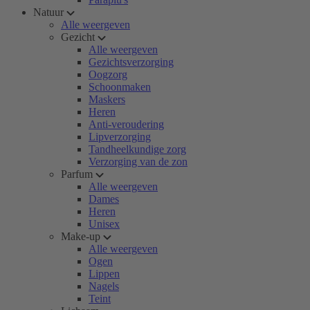
Natuur
Alle weergeven
Gezicht
Alle weergeven
Gezichtsverzorging
Oogzorg
Schoonmaken
Maskers
Heren
Anti-veroudering
Lipverzorging
Tandheelkundige zorg
Verzorging van de zon
Parfum
Alle weergeven
Dames
Heren
Unisex
Make-up
Alle weergeven
Ogen
Lippen
Nagels
Teint