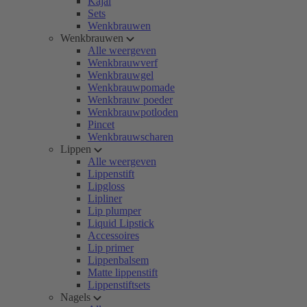
Kajal
Sets
Wenkbrauwen
Wenkbrauwen
Alle weergeven
Wenkbrauwverf
Wenkbrauwgel
Wenkbrauwpomade
Wenkbrauw poeder
Wenkbrauwpotloden
Pincet
Wenkbrauwscharen
Lippen
Alle weergeven
Lippenstift
Lipgloss
Lipliner
Lip plumper
Liquid Lipstick
Accessoires
Lip primer
Lippenbalsem
Matte lippenstift
Lippenstiftsets
Nagels