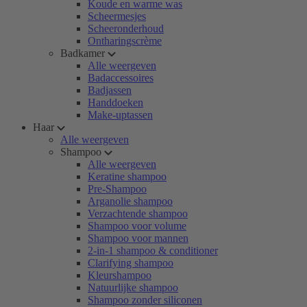
Koude en warme was
Scheermesjes
Scheeronderhoud
Ontharingscrème
Badkamer
Alle weergeven
Badaccessoires
Badjassen
Handdoeken
Make-uptassen
Haar
Alle weergeven
Shampoo
Alle weergeven
Keratine shampoo
Pre-Shampoo
Arganolie shampoo
Verzachtende shampoo
Shampoo voor volume
Shampoo voor mannen
2-in-1 shampoo & conditioner
Clarifying shampoo
Kleurshampoo
Natuurlijke shampoo
Shampoo zonder siliconen