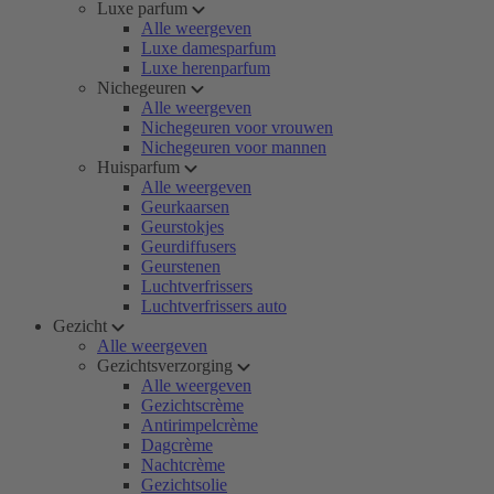
Luxe parfum
Alle weergeven
Luxe damesparfum
Luxe herenparfum
Nichegeuren
Alle weergeven
Nichegeuren voor vrouwen
Nichegeuren voor mannen
Huisparfum
Alle weergeven
Geurkaarsen
Geurstokjes
Geurdiffusers
Geurstenen
Luchtverfrissers
Luchtverfrissers auto
Gezicht
Alle weergeven
Gezichtsverzorging
Alle weergeven
Gezichtscrème
Antirimpelcrème
Dagcrème
Nachtcrème
Gezichtsolie