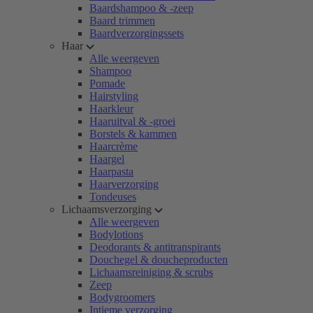
Baardshampoo & -zeep
Baard trimmen
Baardverzorgingssets
Haar
Alle weergeven
Shampoo
Pomade
Hairstyling
Haarkleur
Haaruitval & -groei
Borstels & kammen
Haarcrème
Haargel
Haarpasta
Haarverzorging
Tondeuses
Lichaamsverzorging
Alle weergeven
Bodylotions
Deodorants & antitranspirants
Douchegel & doucheproducten
Lichaamsreiniging & scrubs
Zeep
Bodygroomers
Intieme verzorging