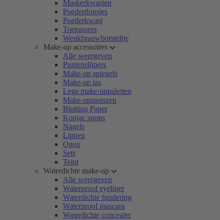
Maskerkwasten
Poederdonsjes
Poederkwast
Toepassers
Wenkbrauwborsteltje
Make-up accessoires
Alle weergeven
Puntenslijpers
Make-up spiegels
Make-up tas
Lege make-uppaletten
Make-upsponzen
Blotting Paper
Konjac spons
Nagels
Lippen
Ogen
Sets
Teint
Waterdichte make-up
Alle weergeven
Waterproof eyeliner
Waterdichte fundering
Waterproof mascara
Waterdichte concealer