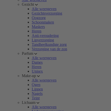
Gezicht
Alle weergeven
Gezichtsverzorging
Oogzorg
Schoonmaken
Maskers
Heren
Anti-veroudering
Lipverzorging
Tandheelkundige zorg
Verzorging van de zon
Parfum
Alle weergeven
Dames
Heren
Unisex
Make-up
Alle weergeven
Ogen
Lippen
Nagels
Teint
Lichaam
Alle weergeven