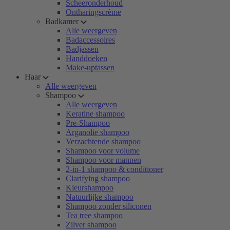
Scheeronderhoud
Ontharingscrème
Badkamer
Alle weergeven
Badaccessoires
Badjassen
Handdoeken
Make-uptassen
Haar
Alle weergeven
Shampoo
Alle weergeven
Keratine shampoo
Pre-Shampoo
Arganolie shampoo
Verzachtende shampoo
Shampoo voor volume
Shampoo voor mannen
2-in-1 shampoo & conditioner
Clarifying shampoo
Kleurshampoo
Natuurlijke shampoo
Shampoo zonder siliconen
Tea tree shampoo
Zilver shampoo