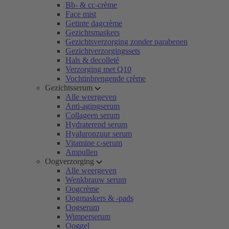
Bb- & cc-crème
Face mist
Getinte dagcrème
Gezichtsmaskers
Gezichtsverzorging zonder parabenen
Gezichtverzorgingssets
Hals & decolleté
Verzorging met Q10
Vochtinbrengende crème
Gezichtsserum
Alle weergeven
Anti-agingserum
Collageen serum
Hydraterend serum
Hyaluronzuur serum
Vitamine c-serum
Ampullen
Oogverzorging
Alle weergeven
Wenkbrauw serum
Oogcrème
Oogmaskers & -pads
Oogserum
Wimperserum
Ooggel