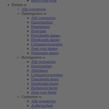
Beach Hair-look
Parfum
Alle weergeven
Damesgeuren
Alle weergeven
Damesparfum
Haarparfum
Bodymist
Douchegels dames
Deodorants dames
Lichaamsverzorging
Zeep voor dames
Parfumsets dames
Herengeuren
Alle weergeven
Herenparfum
Aftershave
Lichaamsverzorging
Douchegels heren
Deodorants heren
Parfumsets heren
Zeep voor heren
Geurnoten
Alle weergeven
Amberparfum