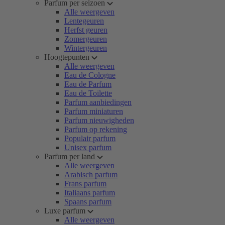
Parfum per seizoen
Alle weergeven
Lentegeuren
Herfst geuren
Zomergeuren
Wintergeuren
Hoogtepunten
Alle weergeven
Eau de Cologne
Eau de Parfum
Eau de Toilette
Parfum aanbiedingen
Parfum miniaturen
Parfum nieuwigheden
Parfum op rekening
Populair parfum
Unisex parfum
Parfum per land
Alle weergeven
Arabisch parfum
Frans parfum
Italiaans parfum
Spaans parfum
Luxe parfum
Alle weergeven