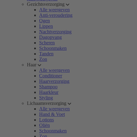
Gezichtsverzorging
Alle weergeven
Anti-veroudering
Ogen
Lippen
Nachtverzorging
Dagopvang
Scheren
Schoonmaken
Tanden
Zon
Haar
Alle weergeven
Conditioner
Haarverzorging
Shampoo
Haarkleur
Styling
Lichaamsverzorging
Alle weergeven
Hand & Voet
Lotions
Oliën
Schoonmaken
Zon