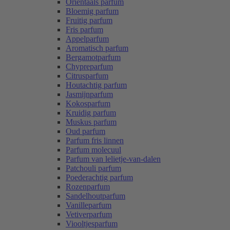
Oriëntaals parfum
Bloemig parfum
Fruitig parfum
Fris parfum
Appelparfum
Aromatisch parfum
Bergamotparfum
Chypreparfum
Citrusparfum
Houtachtig parfum
Jasmijnparfum
Kokosparfum
Kruidig parfum
Muskus parfum
Oud parfum
Parfum fris linnen
Parfum molecuul
Parfum van lelietje-van-dalen
Patchouli parfum
Poederachtig parfum
Rozenparfum
Sandelhoutparfum
Vanilleparfum
Vetiverparfum
Viooltjesparfum