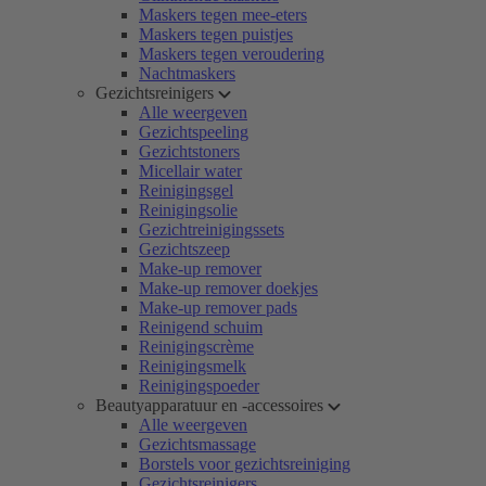
Maskers tegen mee-eters
Maskers tegen puistjes
Maskers tegen veroudering
Nachtmaskers
Gezichtsreinigers
Alle weergeven
Gezichtspeeling
Gezichtstoners
Micellair water
Reinigingsgel
Reinigingsolie
Gezichtreinigingssets
Gezichtszeep
Make-up remover
Make-up remover doekjes
Make-up remover pads
Reinigend schuim
Reinigingscrème
Reinigingsmelk
Reinigingspoeder
Beautyapparatuur en -accessoires
Alle weergeven
Gezichtsmassage
Borstels voor gezichtsreiniging
Gezichtsreinigers