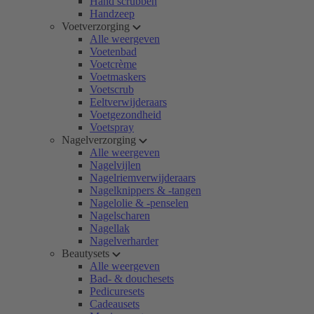
Hand scrubben
Handzeep
Voetverzorging
Alle weergeven
Voetenbad
Voetcrème
Voetmaskers
Voetscrub
Eeltverwijderaars
Voetgezondheid
Voetspray
Nagelverzorging
Alle weergeven
Nagelvijlen
Nagelriemverwijderaars
Nagelknippers & -tangen
Nagelolie & -penselen
Nagelscharen
Nagellak
Nagelverharder
Beautysets
Alle weergeven
Bad- & douchesets
Pedicuresets
Cadeausets