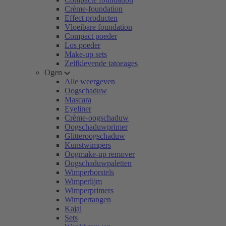
Crème-foundation
Effect producten
Vloeibare foundation
Compact poeder
Los poeder
Make-up sets
Zelfklevende tatoeages
Ogen
Alle weergeven
Oogschaduw
Mascara
Eyeliner
Crème-oogschaduw
Oogschaduwprimer
Glitteroogschaduw
Kunstwimpers
Oogmake-up remover
Oogschaduwpaletten
Wimperborstels
Wimperlijm
Wimperprimers
Wimpertangen
Kajal
Sets