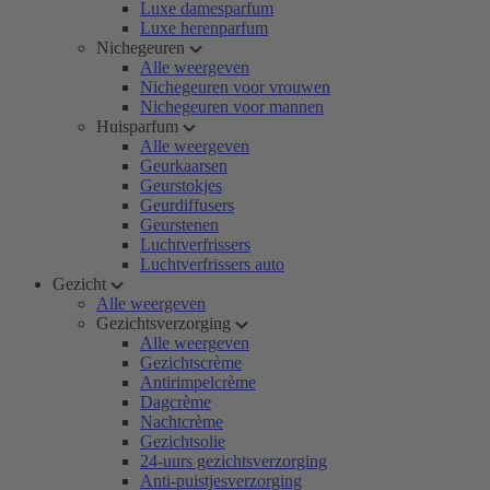
Luxe damesparfum
Luxe herenparfum
Nichegeuren
Alle weergeven
Nichegeuren voor vrouwen
Nichegeuren voor mannen
Huisparfum
Alle weergeven
Geurkaarsen
Geurstokjes
Geurdiffusers
Geurstenen
Luchtverfrissers
Luchtverfrissers auto
Gezicht
Alle weergeven
Gezichtsverzorging
Alle weergeven
Gezichtscrème
Antirimpelcrème
Dagcrème
Nachtcrème
Gezichtsolie
24-uurs gezichtsverzorging
Anti-puistjesverzorging