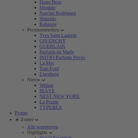
Hugo Boss
Montale
Narciso Rodriguez
Shiseido
Rabanne
Premiummerken
Yves Saint Laurent
GIVENCHY
GUERLAIN
Parfums de Marly
INITIO Parfums Privés
La Mer
Tom Ford
Eisenberg
Nieuw
Widian
IRÄYE
NEST NEW YORK
La Prairie
TYPEBEA
Promo
☀️ Zomer
Alle weergeven
Highlights
Travel Essentials