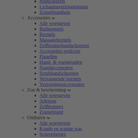
Manicuresets
Lichaamsverzorgingssets
Zonnebrandsets
Accessoires
Alle weergeven
Badsponzen
Borstels
Massageborstels
Zelfbruinerhandschoenen
Accessoires pedicure
Flanellen
Hand- & voetsieraden
Nagelaccessoires
Scrubhandschoenen
Vervangende borstels
Verzorgingsaccessoires
Zon & bescherming
Alle weergeven
Aftersun
Zelfbruiners
Zonnebrand
Ontharen
Alle weergeven
Koude en warme was
Scheermesjes