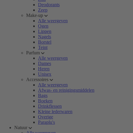
Deodorants
Zeep
Make-up
Alle weergeven
Ogen
Lippen
Nagels
Borstel
Teint
Parfum
Alle weergeven
Dames
Heren
Unisex
Accessoires
Alle weergeven
Afwas- en reinigingsmiddelen
Bags
Boeken
Drinkflessen
Kleine lederwaren
Overige
Paraplu's
Natuur
Alle weergeven