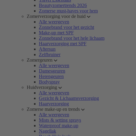
Beautyzomertrends 2026
Zomerse must-haves voor hem
Zomerverzorging voor de huid
Alle weergeven
Zonnebrand voor het gezicht
Make-up met SPF
Zonnebrand voor het hele lichaam
Haarverzorging met SPF
Aftersun
Zelfbruiner
Zomergeuren
Alle weergeven
Damesgeuren
Herengeuren
Bodyspray
Huidverzorging
Alle weergeven
Gezicht & Lichaamsverzorging
Haarverzorging
Zomerse make-up en trends
Alle weergeven
Mists & setting sprays
Waterproof make-up
Nagellak