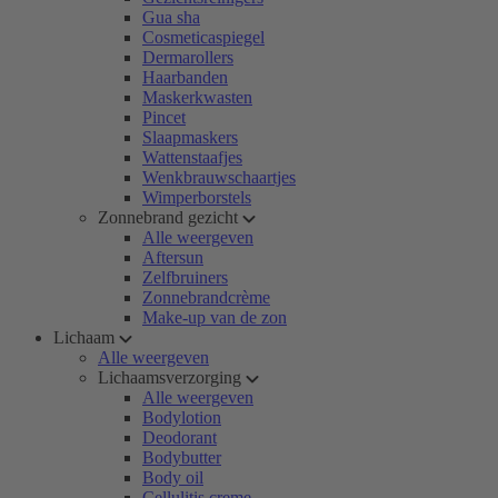
Gua sha
Cosmeticaspiegel
Dermarollers
Haarbanden
Maskerkwasten
Pincet
Slaapmaskers
Wattenstaafjes
Wenkbrauwschaartjes
Wimperborstels
Zonnebrand gezicht
Alle weergeven
Aftersun
Zelfbruiners
Zonnebrandcrème
Make-up van de zon
Lichaam
Alle weergeven
Lichaamsverzorging
Alle weergeven
Bodylotion
Deodorant
Bodybutter
Body oil
Cellulitis creme