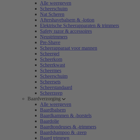
Alle weergeven
Scheerschuim
Nat Scheren
Aftershavebalsem & -lotion
Elektrische Scheerapparaten & trimmers
Safety razor & accessoires
Neustrimmers
Pre-Shave
Scheerapparaat voor mannen
Scheergel
Scheerkom
Scheerkwast
Scheermes
Scheerschuim
Scheersets
Scheerstandaard
Scheerzeep
Baardverzorging
Alle weergeven
Baardbalsem
Baardkammen & -borstels
Baardolie
Baardtondeuses & -trimmers
Baardshampoo & -zeep
Baard trimmen