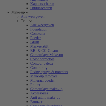
Kappersscharen
Uitdunscharen
Make-up
Alle weergeven
Teint
Alle weergeven
Foundation
Concealer
Poeder
Blush
Markeerstift
BB- & CC-Cream
Camouflage Make-up
Color correctors
Contour palette
Contouring
Fixing sprays & powders
Make-up remover
Mineraal poeder
Primer
Camouflage make-up
Accessoires
Anti-aging make-up
Bronzer
Compacte foundation