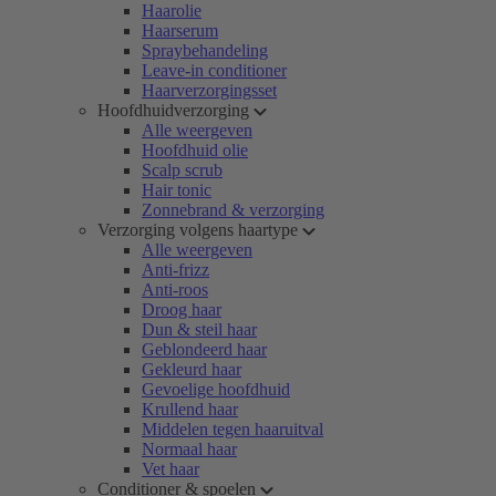
Haarolie
Haarserum
Spraybehandeling
Leave-in conditioner
Haarverzorgingsset
Hoofdhuidverzorging
Alle weergeven
Hoofdhuid olie
Scalp scrub
Hair tonic
Zonnebrand & verzorging
Verzorging volgens haartype
Alle weergeven
Anti-frizz
Anti-roos
Droog haar
Dun & steil haar
Geblondeerd haar
Gekleurd haar
Gevoelige hoofdhuid
Krullend haar
Middelen tegen haaruitval
Normaal haar
Vet haar
Conditioner & spoelen