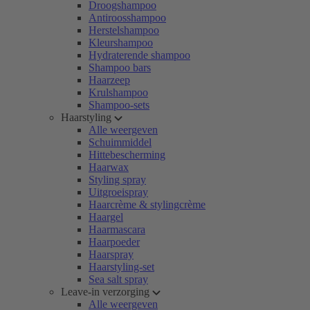
Droogshampoo
Antiroosshampoo
Herstelshampoo
Kleurshampoo
Hydraterende shampoo
Shampoo bars
Haarzeep
Krulshampoo
Shampoo-sets
Haarstyling
Alle weergeven
Schuimmiddel
Hittebescherming
Haarwax
Styling spray
Uitgroeispray
Haarcrème & stylingcrème
Haargel
Haarmascara
Haarpoeder
Haarspray
Haarstyling-set
Sea salt spray
Leave-in verzorging
Alle weergeven