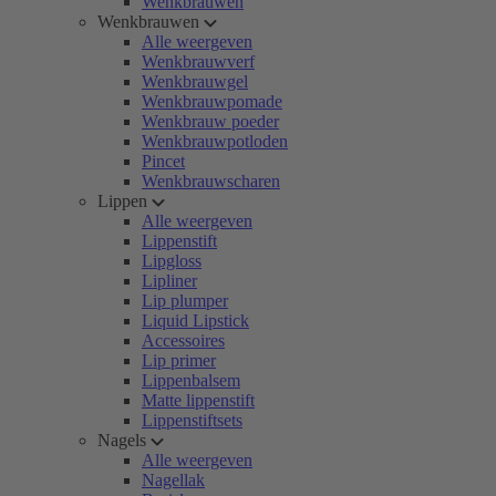
Wenkbrauwen
Wenkbrauwen
Alle weergeven
Wenkbrauwverf
Wenkbrauwgel
Wenkbrauwpomade
Wenkbrauw poeder
Wenkbrauwpotloden
Pincet
Wenkbrauwscharen
Lippen
Alle weergeven
Lippenstift
Lipgloss
Lipliner
Lip plumper
Liquid Lipstick
Accessoires
Lip primer
Lippenbalsem
Matte lippenstift
Lippenstiftsets
Nagels
Alle weergeven
Nagellak