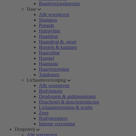
Baardverzorgingssets
Haar
Alle weergeven
Shampoo
Pomade
Hairstyling
Haarkleur
Haaruitval & -groei
Borstels & kammen
Haarcrème
Haargel
Haarpasta
Haarverzorging
Tondeuses
Lichaamsverzorging
Alle weergeven
Bodylotions
Deodorants & antitranspirants
Douchegel & doucheproducten
Lichaamsreiniging & scrubs
Zeep
Bodygroomers
Intieme verzorging
Drogisterij
Alle weergeven