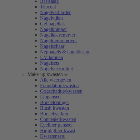
Basislaag
Topcoat
Nagelverharder
Nagelvijlen
Gel nagellak
Nagelknipper
Nagellak remover
Nagelriemremover
Nagelschaar
Nepnagels & nageldesign
UV-lampen
Nagelsets
Nagelverzorging
Make-up kwasten
Alle weergeven
Foundationkwasten
Oogschaduwkwasten
Lippenseel
Borstelreiniger
Blush kwasten
Borstelzakken
Concealerkwasten
Eyeliner penseel
Highlighter kwast
Kwastensets