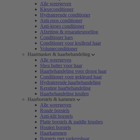
Alle weergeven
Kleurconditioner
Hydraterende conditioner
Anti-roos conditioner
Anti-kroes conditioner
Afzetting & reparatiespoeling
Conditioner bars
Conditioner voor krullend haar
Volumeconditioner
Haarmasker & haarbehandeling
Alle weergeven
Shea butter voor haar
Haarbehandeling voor droog haar
Conditioner voor gekleurd haar
Hydraterende haarbehandeling
Keratine haarbehandeling
Haarbehandeling krullen
Haarborstels & kammen
Alle weergeven
Ronde borstels
Anti-klit borstels
Platte borstels & paddle brushes
Houten borstels
Haarkammen
Borstels met varkenshaar