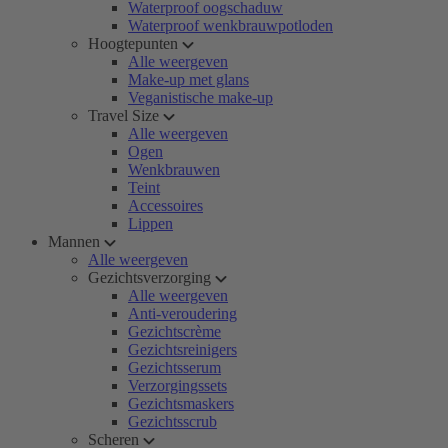
Waterproof oogschaduw
Waterproof wenkbrauwpotloden
Hoogtepunten
Alle weergeven
Make-up met glans
Veganistische make-up
Travel Size
Alle weergeven
Ogen
Wenkbrauwen
Teint
Accessoires
Lippen
Mannen
Alle weergeven
Gezichtsverzorging
Alle weergeven
Anti-veroudering
Gezichtscrème
Gezichtsreinigers
Gezichtsserum
Verzorgingssets
Gezichtsmaskers
Gezichtsscrub
Scheren