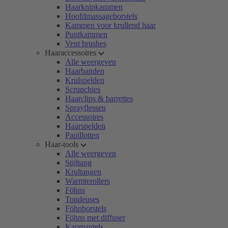
Haarknipkammen
Hoofdmassageborstels
Kammen voor krullend haar
Puntkammen
Vent brushes
Haaraccessoires
Alle weergeven
Haarbanden
Krulspelden
Scrunchies
Haarclips & barrettes
Sprayflessen
Accessoires
Haarspelden
Papillotten
Haar-tools
Alle weergeven
Stijltang
Krultangen
Warmterollers
Föhns
Tondeuses
Föhnborstels
Föhns met diffuser
Kapmantels