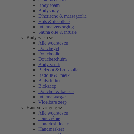
Body foam
Bodyspray
Etherische & massageolie
Hals & decolleté
Intieme verzorging
Sauna olie & infusie
Body wash
Alle weergeven
Douchegel
Doucheolie
Doucheschuim
Body scrub
Badzout & bruisballen
Badolie & -melk
Badschuim
Blokzeep
Douche- & badsets
Intieme wasgel
Vloeibare zeep
Handverzorging
Alle weergeven
Handcrème
Handdesinfectie
Handmaskers