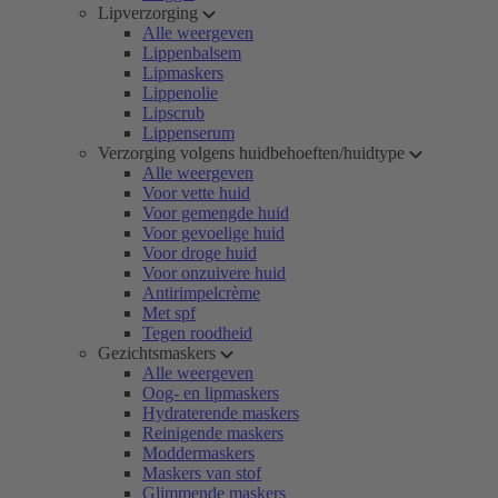
Lipverzorging
Alle weergeven
Lippenbalsem
Lipmaskers
Lippenolie
Lipscrub
Lippenserum
Verzorging volgens huidbehoeften/huidtype
Alle weergeven
Voor vette huid
Voor gemengde huid
Voor gevoelige huid
Voor droge huid
Voor onzuivere huid
Antirimpelcrème
Met spf
Tegen roodheid
Gezichtsmaskers
Alle weergeven
Oog- en lipmaskers
Hydraterende maskers
Reinigende maskers
Moddermaskers
Maskers van stof
Glimmende maskers