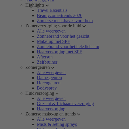
Highlights
Travel Essentials
Beautyzomertrends 2026
Zomerse must-haves voor hem
Zomerverzorging voor de huid
Alle weergeven
Zonnebrand voor het gezicht
Make-up met SPF
Zonnebrand voor het hele lichaam
Haarverzorging met SPF
Aftersun
Zelfbruiner
Zomergeuren
Alle weergeven
Damesgeuren
Herengeuren
Bodyspray
Huidverzorging
Alle weergeven
Gezicht & Lichaamsverzorging
Haarverzorging
Zomerse make-up en trends
Alle weergeven
Mists & setting sprays