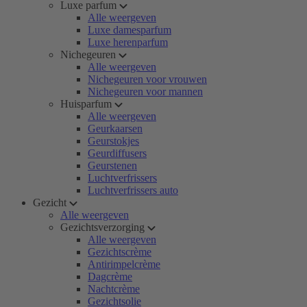
Luxe parfum
Alle weergeven
Luxe damesparfum
Luxe herenparfum
Nichegeuren
Alle weergeven
Nichegeuren voor vrouwen
Nichegeuren voor mannen
Huisparfum
Alle weergeven
Geurkaarsen
Geurstokjes
Geurdiffusers
Geurstenen
Luchtverfrissers
Luchtverfrissers auto
Gezicht
Alle weergeven
Gezichtsverzorging
Alle weergeven
Gezichtscrème
Antirimpelcrème
Dagcrème
Nachtcrème
Gezichtsolie