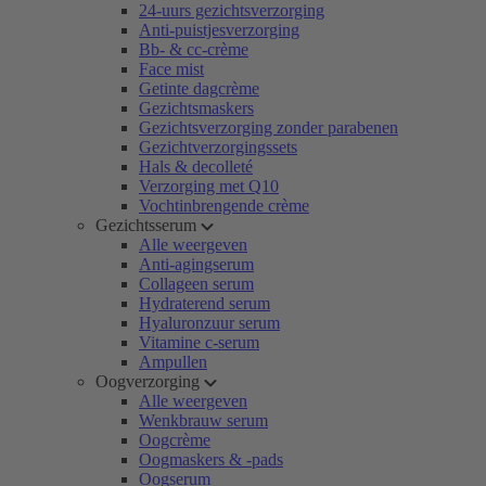
24-uurs gezichtsverzorging
Anti-puistjesverzorging
Bb- & cc-crème
Face mist
Getinte dagcrème
Gezichtsmaskers
Gezichtsverzorging zonder parabenen
Gezichtverzorgingssets
Hals & decolleté
Verzorging met Q10
Vochtinbrengende crème
Gezichtsserum
Alle weergeven
Anti-agingserum
Collageen serum
Hydraterend serum
Hyaluronzuur serum
Vitamine c-serum
Ampullen
Oogverzorging
Alle weergeven
Wenkbrauw serum
Oogcrème
Oogmaskers & -pads
Oogserum