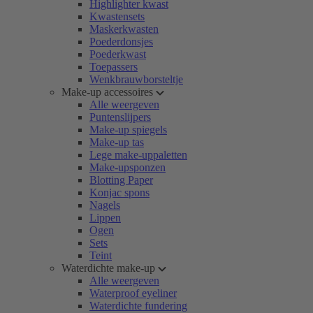
Highlighter kwast
Kwastensets
Maskerkwasten
Poederdonsjes
Poederkwast
Toepassers
Wenkbrauwborsteltje
Make-up accessoires
Alle weergeven
Puntenslijpers
Make-up spiegels
Make-up tas
Lege make-uppaletten
Make-upsponzen
Blotting Paper
Konjac spons
Nagels
Lippen
Ogen
Sets
Teint
Waterdichte make-up
Alle weergeven
Waterproof eyeliner
Waterdichte fundering