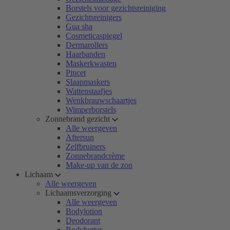
Borstels voor gezichtsreiniging
Gezichtsreinigers
Gua sha
Cosmeticaspiegel
Dermarollers
Haarbanden
Maskerkwasten
Pincet
Slaapmaskers
Wattenstaafjes
Wenkbrauwschaartjes
Wimperborstels
Zonnebrand gezicht
Alle weergeven
Aftersun
Zelfbruiners
Zonnebrandcrème
Make-up van de zon
Lichaam
Alle weergeven
Lichaamsverzorging
Alle weergeven
Bodylotion
Deodorant
Bodybutter