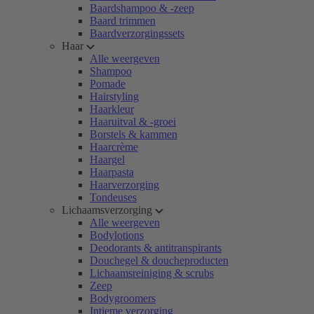
Baardshampoo & -zeep
Baard trimmen
Baardverzorgingssets
Haar
Alle weergeven
Shampoo
Pomade
Hairstyling
Haarkleur
Haaruitval & -groei
Borstels & kammen
Haarcrème
Haargel
Haarpasta
Haarverzorging
Tondeuses
Lichaamsverzorging
Alle weergeven
Bodylotions
Deodorants & antitranspirants
Douchegel & doucheproducten
Lichaamsreiniging & scrubs
Zeep
Bodygroomers
Intieme verzorging