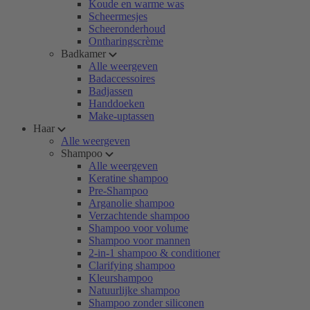
Koude en warme was
Scheermesjes
Scheeronderhoud
Ontharingscrème
Badkamer
Alle weergeven
Badaccessoires
Badjassen
Handdoeken
Make-uptassen
Haar
Alle weergeven
Shampoo
Alle weergeven
Keratine shampoo
Pre-Shampoo
Arganolie shampoo
Verzachtende shampoo
Shampoo voor volume
Shampoo voor mannen
2-in-1 shampoo & conditioner
Clarifying shampoo
Kleurshampoo
Natuurlijke shampoo
Shampoo zonder siliconen