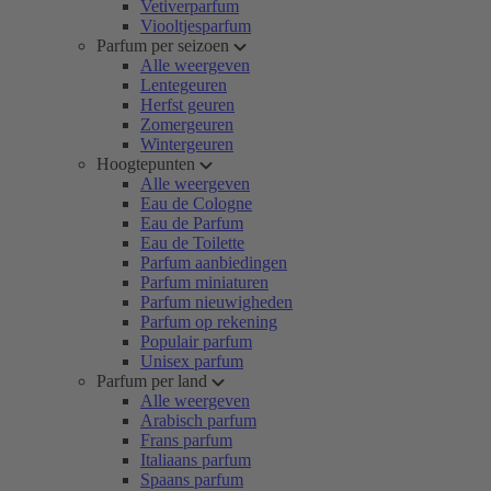
Vetiverparfum
Viooltjesparfum
Parfum per seizoen
Alle weergeven
Lentegeuren
Herfst geuren
Zomergeuren
Wintergeuren
Hoogtepunten
Alle weergeven
Eau de Cologne
Eau de Parfum
Eau de Toilette
Parfum aanbiedingen
Parfum miniaturen
Parfum nieuwigheden
Parfum op rekening
Populair parfum
Unisex parfum
Parfum per land
Alle weergeven
Arabisch parfum
Frans parfum
Italiaans parfum
Spaans parfum