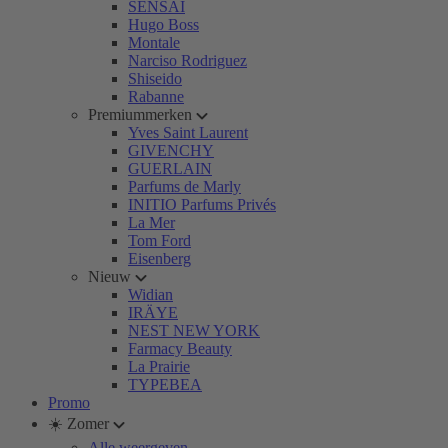
SENSAI
Hugo Boss
Montale
Narciso Rodriguez
Shiseido
Rabanne
Premiummerken
Yves Saint Laurent
GIVENCHY
GUERLAIN
Parfums de Marly
INITIO Parfums Privés
La Mer
Tom Ford
Eisenberg
Nieuw
Widian
IRÄYE
NEST NEW YORK
Farmacy Beauty
La Prairie
TYPEBEA
Promo
☀️ Zomer
Alle weergeven