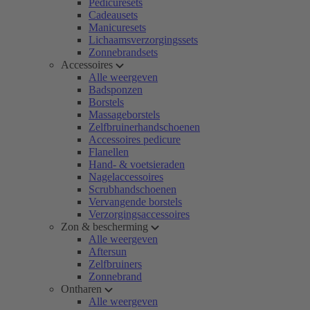
Pedicuresets
Cadeausets
Manicuresets
Lichaamsverzorgingssets
Zonnebrandsets
Accessoires
Alle weergeven
Badsponzen
Borstels
Massageborstels
Zelfbruinerhandschoenen
Accessoires pedicure
Flanellen
Hand- & voetsieraden
Nagelaccessoires
Scrubhandschoenen
Vervangende borstels
Verzorgingsaccessoires
Zon & bescherming
Alle weergeven
Aftersun
Zelfbruiners
Zonnebrand
Ontharen
Alle weergeven