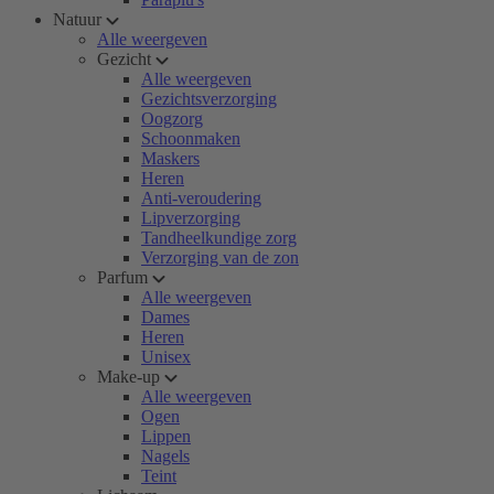
Natuur
Alle weergeven
Gezicht
Alle weergeven
Gezichtsverzorging
Oogzorg
Schoonmaken
Maskers
Heren
Anti-veroudering
Lipverzorging
Tandheelkundige zorg
Verzorging van de zon
Parfum
Alle weergeven
Dames
Heren
Unisex
Make-up
Alle weergeven
Ogen
Lippen
Nagels
Teint