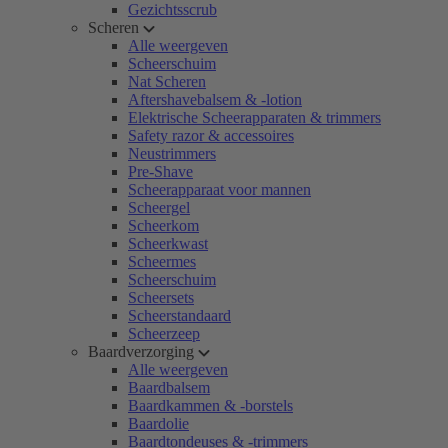
Gezichtsscrub
Scheren
Alle weergeven
Scheerschuim
Nat Scheren
Aftershavebalsem & -lotion
Elektrische Scheerapparaten & trimmers
Safety razor & accessoires
Neustrimmers
Pre-Shave
Scheerapparaat voor mannen
Scheergel
Scheerkom
Scheerkwast
Scheermes
Scheerschuim
Scheersets
Scheerstandaard
Scheerzeep
Baardverzorging
Alle weergeven
Baardbalsem
Baardkammen & -borstels
Baardolie
Baardtondeuses & -trimmers