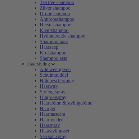
Tea tree shampoo
Zilver shampoo
Droogshampoo
Antiroosshampoo
Herstelshampoo
Kleurshampoo
Hydraterende shampoo
Shampoo bars
Haarzeep
Krulshampoo
Shampoo-sets
Haarstyling
Alle weergeven
Schuimmiddel
Hittebescherming
Haarwax
Styling spray
Uitgroeispray
Haarcrème & stylingcrème
Haargel
Haarmascara
Haarpoeder
Haarspray
Haarstyling-set
Sea salt spray