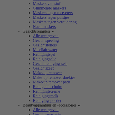
Maskers van stof
Glimmende maskers
Maskers tegen mee-eters
Maskers tegen puistjes
Maskers tegen veroudering
Nachtmaskers
Gezichtsreinigers
Alle weergeven
Gezichtspeeling
Gezichtstoners
Micellair water
Reinigingsgel
Reinigingsolie
Gezichtreinigingssets
Gezichtszeep
Make-up remover
Make-up remover doekjes
Make-up remover pads
Reinigend schuim
Reinigingscrème
Reinigingsmelk
Reinigingspoeder
Beautyapparatuur en -accessoires
Alle weergeven
Gezichtsmassage