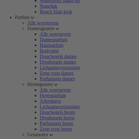
Waterproof make-up
Nagellak
Beach Hair-look
Parfum
Alle weergeven
Damesgeuren
Alle weergeven
Damesparfum
Haarparfum
Bodymist
Douchegels dames
Deodorants dames
Lichaamsverzorging
Zeep voor dames
Parfumsets dames
Herengeuren
Alle weergeven
Herenparfum
Aftershave
Lichaamsverzorging
Douchegels heren
Deodorants heren
Parfumsets heren
Zeep voor heren
Geurnoten