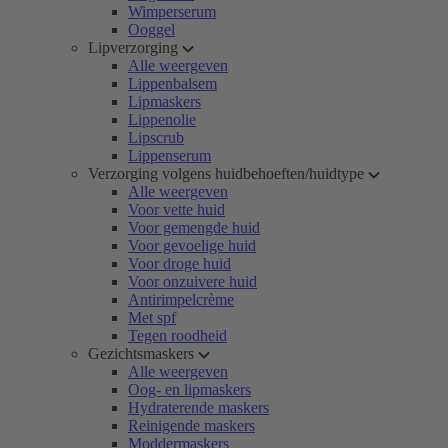
Wimperserum
Ooggel
Lipverzorging
Alle weergeven
Lippenbalsem
Lipmaskers
Lippenolie
Lipscrub
Lippenserum
Verzorging volgens huidbehoeften/huidtype
Alle weergeven
Voor vette huid
Voor gemengde huid
Voor gevoelige huid
Voor droge huid
Voor onzuivere huid
Antirimpelcrème
Met spf
Tegen roodheid
Gezichtsmaskers
Alle weergeven
Oog- en lipmaskers
Hydraterende maskers
Reinigende maskers
Moddermaskers