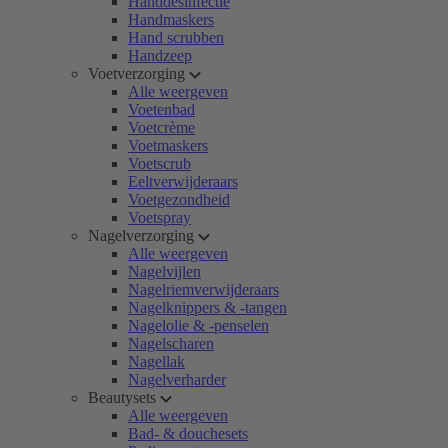
Handdesinfectie
Handmaskers
Hand scrubben
Handzeep
Voetverzorging
Alle weergeven
Voetenbad
Voetcrème
Voetmaskers
Voetscrub
Eeltverwijderaars
Voetgezondheid
Voetspray
Nagelverzorging
Alle weergeven
Nagelvijlen
Nagelriemverwijderaars
Nagelknippers & -tangen
Nagelolie & -penselen
Nagelscharen
Nagellak
Nagelverharder
Beautysets
Alle weergeven
Bad- & douchesets