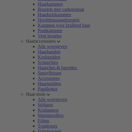
Haarkammen
Borstels met varkenshaar
Haarknipkammen
Hoofdmassageborstels
Kammen voor krullend haar
Puntkammen
Vent brushes
Haaraccessoires
Alle weergeven
Haarbanden
Krulspelden
Scrunchies
Haarclips & barrettes
Sprayflessen
Accessoires
Haarspelden
Papillotten
Haar-tools
Alle weergeven
Stijltang
Krultangen
Warmterollers
Föhns
Tondeuses
Föhnborstels