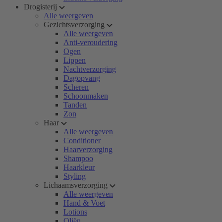
Drogisterij
Alle weergeven
Gezichtsverzorging
Alle weergeven
Anti-veroudering
Ogen
Lippen
Nachtverzorging
Dagopvang
Scheren
Schoonmaken
Tanden
Zon
Haar
Alle weergeven
Conditioner
Haarverzorging
Shampoo
Haarkleur
Styling
Lichaamsverzorging
Alle weergeven
Hand & Voet
Lotions
Oliën