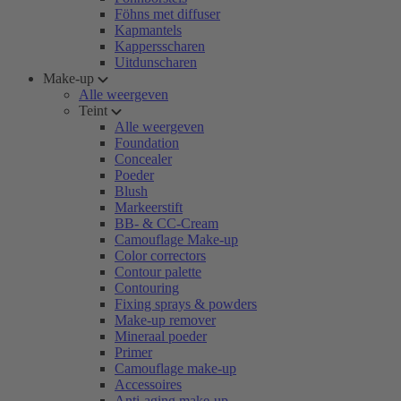
Föhns met diffuser
Kapmantels
Kappersscharen
Uitdunscharen
Make-up
Alle weergeven
Teint
Alle weergeven
Foundation
Concealer
Poeder
Blush
Markeerstift
BB- & CC-Cream
Camouflage Make-up
Color correctors
Contour palette
Contouring
Fixing sprays & powders
Make-up remover
Mineraal poeder
Primer
Camouflage make-up
Accessoires
Anti-aging make-up