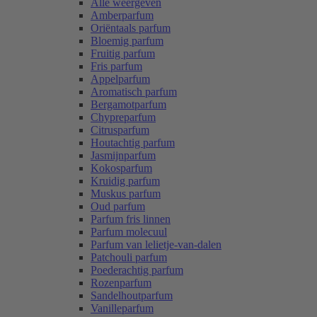
Alle weergeven
Amberparfum
Oriëntaals parfum
Bloemig parfum
Fruitig parfum
Fris parfum
Appelparfum
Aromatisch parfum
Bergamotparfum
Chypreparfum
Citrusparfum
Houtachtig parfum
Jasmijnparfum
Kokosparfum
Kruidig parfum
Muskus parfum
Oud parfum
Parfum fris linnen
Parfum molecuul
Parfum van lelietje-van-dalen
Patchouli parfum
Poederachtig parfum
Rozenparfum
Sandelhoutparfum
Vanilleparfum