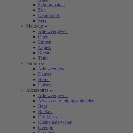
Schoonmaken
Zon
Deodorants
Zeep
Make-up
Alle weergeven
Ogen
Lippen
Nagels
Borstel
Teint
Parfum
Alle weergeven
Dames
Heren
Unisex
Accessoires
Alle weergeven
Afwas- en reinigingsmiddelen
Bags
Boeken
Drinkflessen
Kleine lederwaren
Overige
Paraplu's