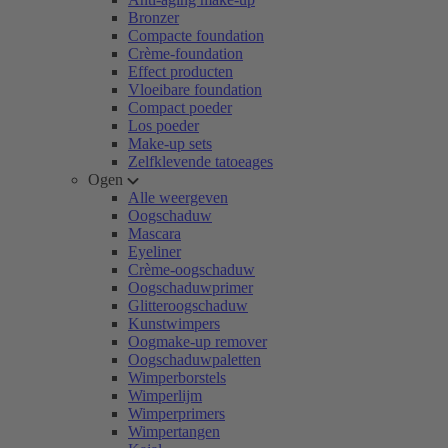
Bronzer
Compacte foundation
Crème-foundation
Effect producten
Vloeibare foundation
Compact poeder
Los poeder
Make-up sets
Zelfklevende tatoeages
Ogen
Alle weergeven
Oogschaduw
Mascara
Eyeliner
Crème-oogschaduw
Oogschaduwprimer
Glitteroogschaduw
Kunstwimpers
Oogmake-up remover
Oogschaduwpaletten
Wimperborstels
Wimperlijm
Wimperprimers
Wimpertangen