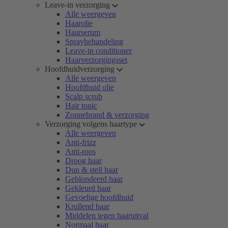
Leave-in verzorging
Alle weergeven
Haarolie
Haarserum
Spraybehandeling
Leave-in conditioner
Haarverzorgingsset
Hoofdhuidverzorging
Alle weergeven
Hoofdhuid olie
Scalp scrub
Hair tonic
Zonnebrand & verzorging
Verzorging volgens haartype
Alle weergeven
Anti-frizz
Anti-roos
Droog haar
Dun & steil haar
Geblondeerd haar
Gekleurd haar
Gevoelige hoofdhuid
Krullend haar
Middelen tegen haaruitval
Normaal haar