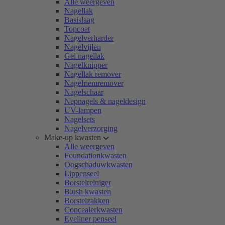
Alle weergeven
Nagellak
Basislaag
Topcoat
Nagelverharder
Nagelvijlen
Gel nagellak
Nagelknipper
Nagellak remover
Nagelriemremover
Nagelschaar
Nepnagels & nageldesign
UV-lampen
Nagelsets
Nagelverzorging
Make-up kwasten
Alle weergeven
Foundationkwasten
Oogschaduwkwasten
Lippenseel
Borstelreiniger
Blush kwasten
Borstelzakken
Concealerkwasten
Eyeliner penseel