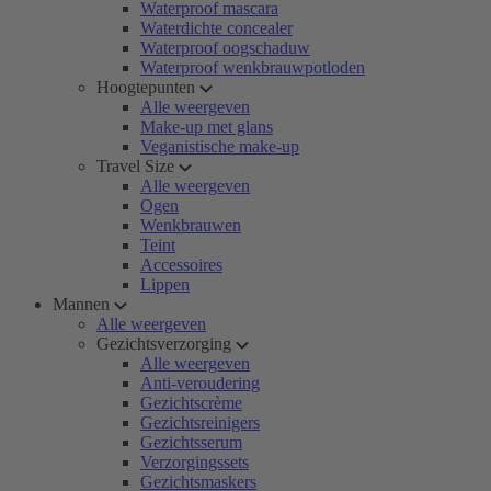
Waterproof mascara
Waterdichte concealer
Waterproof oogschaduw
Waterproof wenkbrauwpotloden
Hoogtepunten
Alle weergeven
Make-up met glans
Veganistische make-up
Travel Size
Alle weergeven
Ogen
Wenkbrauwen
Teint
Accessoires
Lippen
Mannen
Alle weergeven
Gezichtsverzorging
Alle weergeven
Anti-veroudering
Gezichtscrème
Gezichtsreinigers
Gezichtsserum
Verzorgingssets
Gezichtsmaskers