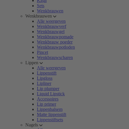
Kajal
Sets
Wenkbrauwen
Wenkbrauwen
Alle weergeven
Wenkbrauwverf
Wenkbrauwgel
Wenkbrauwpomade
Wenkbrauw poeder
Wenkbrauwpotloden
Pincet
Wenkbrauwscharen
Lippen
Alle weergeven
Lippenstift
Lipgloss
Lipliner
Lip plumper
Liquid Lipstick
Accessoires
Lip primer
Lippenbalsem
Matte lippenstift
Lippenstiftsets
Nagels