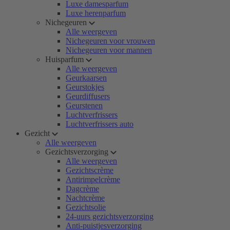
Luxe damesparfum
Luxe herenparfum
Nichegeuren
Alle weergeven
Nichegeuren voor vrouwen
Nichegeuren voor mannen
Huisparfum
Alle weergeven
Geurkaarsen
Geurstokjes
Geurdiffusers
Geurstenen
Luchtverfrissers
Luchtverfrissers auto
Gezicht
Alle weergeven
Gezichtsverzorging
Alle weergeven
Gezichtscrème
Antirimpelcrème
Dagcrème
Nachtcrème
Gezichtsolie
24-uurs gezichtsverzorging
Anti-puistjesverzorging