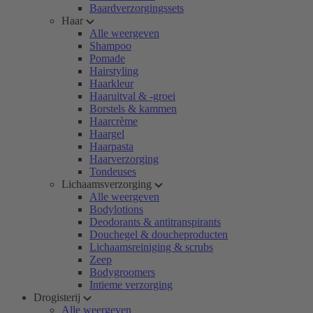
Baardverzorgingssets
Haar
Alle weergeven
Shampoo
Pomade
Hairstyling
Haarkleur
Haaruitval & -groei
Borstels & kammen
Haarcrème
Haargel
Haarpasta
Haarverzorging
Tondeuses
Lichaamsverzorging
Alle weergeven
Bodylotions
Deodorants & antitranspirants
Douchegel & doucheproducten
Lichaamsreiniging & scrubs
Zeep
Bodygroomers
Intieme verzorging
Drogisterij
Alle weergeven