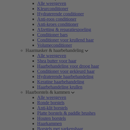
Alle weergeven
Kleurconditioner
Hydraterende conditioner
Anti-roos conditioner
Anti-kroes conditioner
Afzetting & reparatiespoeling
Conditioner bars
Conditioner voor krullend haar
Volumeconditioner
Haarmasker & haarbehandeling
Alle weergeven
Shea butter voor haar
Haarbehandeling voor droog haar
Conditioner voor gekleurd haar
Hydraterende haarbehandeling
Keratine haarbehandeling
Haarbehandeling krullen
Haarborstels & kammen
Alle weergeven
Ronde borstels
Anti-klit borstels
Platte borstels & paddle brushes
Houten borstels
Haarkammen
Borstels met varkenshaar