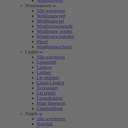
Wenkbrauwen
Wenkbrauwen
Alle weergeven
Wenkbrauwverf
Wenkbrauwgel
Wenkbrauwpomade
Wenkbrauw poeder
Wenkbrauwpotloden
Pincet
Wenkbrauwscharen
Lippen
Alle weergeven
Lippenstift
Lipgloss
Lipliner
Lip plumper
Liquid Lipstick
Accessoires
Lip primer
Lippenbalsem
Matte lippenstift
Lippenstiftsets
Nagels
Alle weergeven
Nagellak