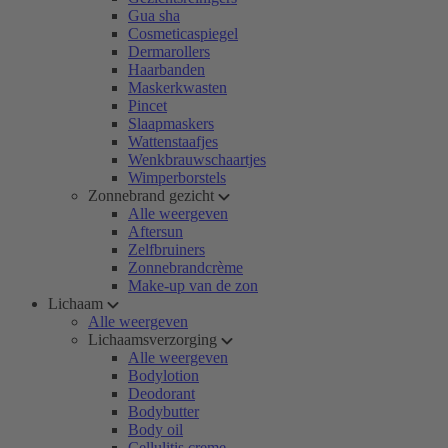
Gua sha
Cosmeticaspiegel
Dermarollers
Haarbanden
Maskerkwasten
Pincet
Slaapmaskers
Wattenstaafjes
Wenkbrauwschaartjes
Wimperborstels
Zonnebrand gezicht
Alle weergeven
Aftersun
Zelfbruiners
Zonnebrandcrème
Make-up van de zon
Lichaam
Alle weergeven
Lichaamsverzorging
Alle weergeven
Bodylotion
Deodorant
Bodybutter
Body oil
Cellulitis creme