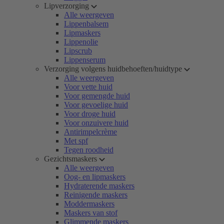
Lipverzorging
Alle weergeven
Lippenbalsem
Lipmaskers
Lippenolie
Lipscrub
Lippenserum
Verzorging volgens huidbehoeften/huidtype
Alle weergeven
Voor vette huid
Voor gemengde huid
Voor gevoelige huid
Voor droge huid
Voor onzuivere huid
Antirimpelcrème
Met spf
Tegen roodheid
Gezichtsmaskers
Alle weergeven
Oog- en lipmaskers
Hydraterende maskers
Reinigende maskers
Moddermaskers
Maskers van stof
Glimmende maskers