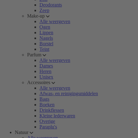
Deodorants
Zeep
Make-up
Alle weergeven
Ogen
Lippen
Nagels
Borstel
Teint
Parfum
Alle weergeven
Dames
Heren
Unisex
Accessoires
Alle weergeven
Afwas- en reinigingsmiddelen
Bags
Boeken
Drinkflessen
Kleine lederwaren
Overige
Paraplu's
Natuur
Alle weergeven