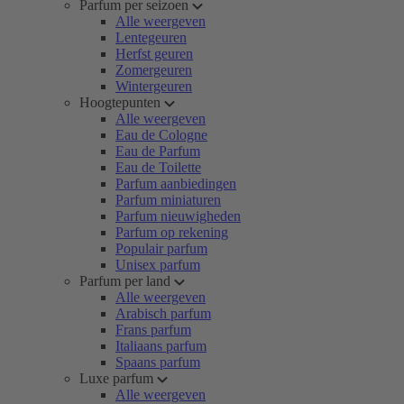
Parfum per seizoen
Alle weergeven
Lentegeuren
Herfst geuren
Zomergeuren
Wintergeuren
Hoogtepunten
Alle weergeven
Eau de Cologne
Eau de Parfum
Eau de Toilette
Parfum aanbiedingen
Parfum miniaturen
Parfum nieuwigheden
Parfum op rekening
Populair parfum
Unisex parfum
Parfum per land
Alle weergeven
Arabisch parfum
Frans parfum
Italiaans parfum
Spaans parfum
Luxe parfum
Alle weergeven