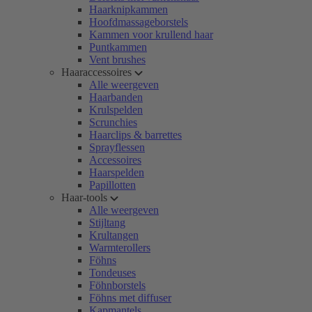
Haarknipkammen
Hoofdmassageborstels
Kammen voor krullend haar
Puntkammen
Vent brushes
Haaraccessoires
Alle weergeven
Haarbanden
Krulspelden
Scrunchies
Haarclips & barrettes
Sprayflessen
Accessoires
Haarspelden
Papillotten
Haar-tools
Alle weergeven
Stijltang
Krultangen
Warmterollers
Föhns
Tondeuses
Föhnborstels
Föhns met diffuser
Kapmantels