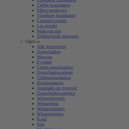
Crème-foundation
Effect producten
Vloeibare foundation
Compact poeder
Los poeder
Make-up sets
Zelfklevende tatoeages
Ogen
Alle weergeven
Oogschaduw
Mascara
Eyeliner
Crème-oogschaduw
Oogschaduwprimer
Glitteroogschaduw
Kunstwimpers
Oogmake-up remover
Oogschaduwpaletten
Wimperborstels
Wimperlijm
Wimperprimers
Wimpertangen
Kajal
Sets