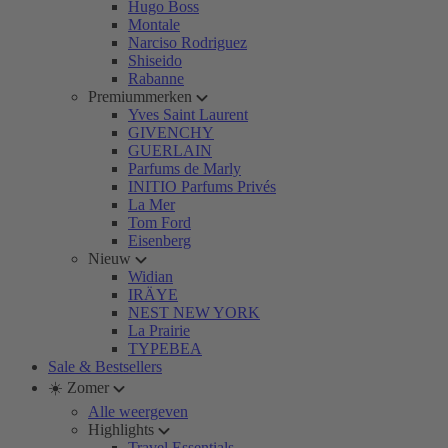
Hugo Boss
Montale
Narciso Rodriguez
Shiseido
Rabanne
Premiummerken
Yves Saint Laurent
GIVENCHY
GUERLAIN
Parfums de Marly
INITIO Parfums Privés
La Mer
Tom Ford
Eisenberg
Nieuw
Widian
IRÄYE
NEST NEW YORK
La Prairie
TYPEBEA
Sale & Bestsellers
☀️ Zomer
Alle weergeven
Highlights
Travel Essentials