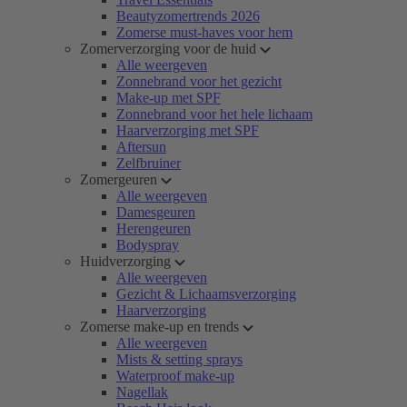
Beautyzomertrends 2026
Zomerse must-haves voor hem
Zomerverzorging voor de huid
Alle weergeven
Zonnebrand voor het gezicht
Make-up met SPF
Zonnebrand voor het hele lichaam
Haarverzorging met SPF
Aftersun
Zelfbruiner
Zomergeuren
Alle weergeven
Damesgeuren
Herengeuren
Bodyspray
Huidverzorging
Alle weergeven
Gezicht & Lichaamsverzorging
Haarverzorging
Zomerse make-up en trends
Alle weergeven
Mists & setting sprays
Waterproof make-up
Nagellak