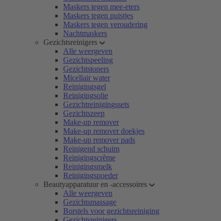
Maskers tegen mee-eters
Maskers tegen puistjes
Maskers tegen veroudering
Nachtmaskers
Gezichtsreinigers
Alle weergeven
Gezichtspeeling
Gezichtstoners
Micellair water
Reinigingsgel
Reinigingsolie
Gezichtreinigingssets
Gezichtszeep
Make-up remover
Make-up remover doekjes
Make-up remover pads
Reinigend schuim
Reinigingscrème
Reinigingsmelk
Reinigingspoeder
Beautyapparatuur en -accessoires
Alle weergeven
Gezichtsmassage
Borstels voor gezichtsreiniging
Gezichtsreinigers