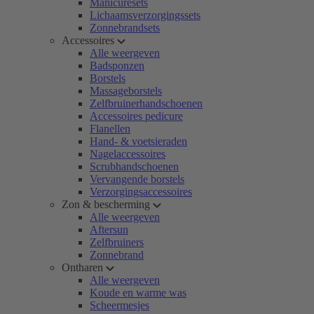
Manicuresets
Lichaamsverzorgingssets
Zonnebrandsets
Accessoires
Alle weergeven
Badsponzen
Borstels
Massageborstels
Zelfbruinerhandschoenen
Accessoires pedicure
Flanellen
Hand- & voetsieraden
Nagelaccessoires
Scrubhandschoenen
Vervangende borstels
Verzorgingsaccessoires
Zon & bescherming
Alle weergeven
Aftersun
Zelfbruiners
Zonnebrand
Ontharen
Alle weergeven
Koude en warme was
Scheermesjes