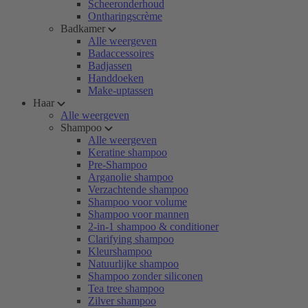
Scheeronderhoud
Ontharingscrème
Badkamer
Alle weergeven
Badaccessoires
Badjassen
Handdoeken
Make-uptassen
Haar
Alle weergeven
Shampoo
Alle weergeven
Keratine shampoo
Pre-Shampoo
Arganolie shampoo
Verzachtende shampoo
Shampoo voor volume
Shampoo voor mannen
2-in-1 shampoo & conditioner
Clarifying shampoo
Kleurshampoo
Natuurlijke shampoo
Shampoo zonder siliconen
Tea tree shampoo
Zilver shampoo