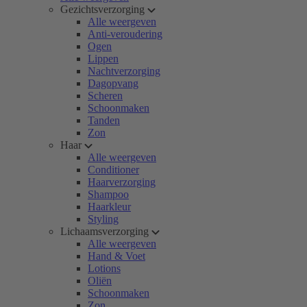
Gezichtsverzorging
Alle weergeven
Anti-veroudering
Ogen
Lippen
Nachtverzorging
Dagopvang
Scheren
Schoonmaken
Tanden
Zon
Haar
Alle weergeven
Conditioner
Haarverzorging
Shampoo
Haarkleur
Styling
Lichaamsverzorging
Alle weergeven
Hand & Voet
Lotions
Oliën
Schoonmaken
Zon