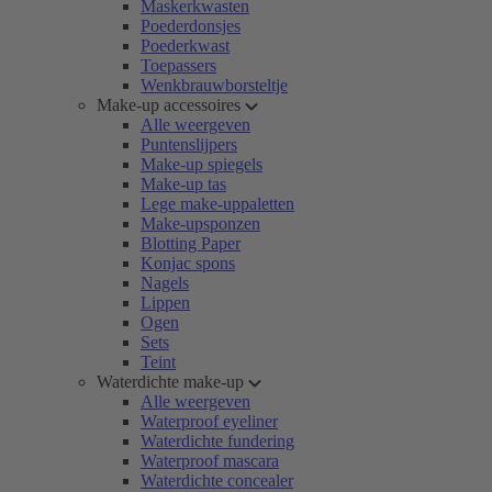
Maskerkwasten
Poederdonsjes
Poederkwast
Toepassers
Wenkbrauwborsteltje
Make-up accessoires
Alle weergeven
Puntenslijpers
Make-up spiegels
Make-up tas
Lege make-uppaletten
Make-upsponzen
Blotting Paper
Konjac spons
Nagels
Lippen
Ogen
Sets
Teint
Waterdichte make-up
Alle weergeven
Waterproof eyeliner
Waterdichte fundering
Waterproof mascara
Waterdichte concealer