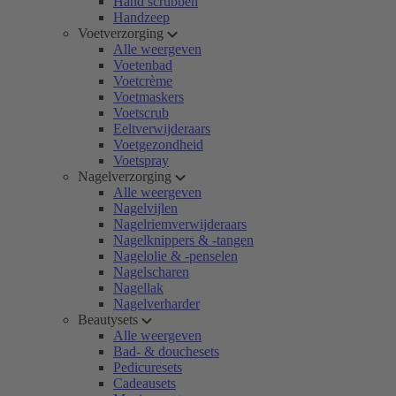
Hand scrubben
Handzeep
Voetverzorging
Alle weergeven
Voetenbad
Voetcrème
Voetmaskers
Voetscrub
Eeltverwijderaars
Voetgezondheid
Voetspray
Nagelverzorging
Alle weergeven
Nagelvijlen
Nagelriemverwijderaars
Nagelknippers & -tangen
Nagelolie & -penselen
Nagelscharen
Nagellak
Nagelverharder
Beautysets
Alle weergeven
Bad- & douchesets
Pedicuresets
Cadeausets