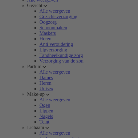
Gezicht
Alle weergeven
Gezichtsverzorging
Oogzorg
Schoonmaken
Maskers
Heren
Anti-veroudering
Lipverzorging
Tandheelkundige zorg
Verzorging van de zon
Parfum
Alle weergeven
Dames
Heren
Unisex
Make-up
Alle weergeven
Ogen
Lippen
Nagels
Teint
Lichaam
Alle weergeven