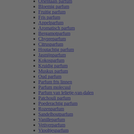
Oriëntaals parfum
Bloemig parfum
Fruitig parfum
Fris parfum
Appelparfum
Aromatisch parfum
Bergamotparfum
Chypreparfum
Citrusparfum
Houtachtig parfum
Jasmijnparfum
Kokosparfum
Kruidig parfum
Muskus parfum
Oud parfum
Parfum fris linnen
Parfum molecuul
Parfum van lelietje-van-dalen
Patchouli parfum
Poederachtig parfum
Rozenparfum
Sandelhoutparfum
Vanilleparfum
Vetiverparfum
Viooltjesparfum