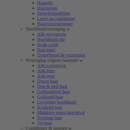
Haarolie
Haarserum
Spraybehandeling
Leave-in conditioner
Haarverzorgingsset
Hoofdhuidverzorging
Alle weergeven
Hoofdhuid olie
Scalp scrub
Hair tonic
Zonnebrand & verzorging
Verzorging volgens haartype
Alle weergeven
Anti-frizz
Anti-roos
Droog haar
Dun & steil haar
Geblondeerd haar
Gekleurd haar
Gevoelige hoofdhuid
Krullend haar
Middelen tegen haaruitval
Normaal haar
Vet haar
Conditioner & spoelen