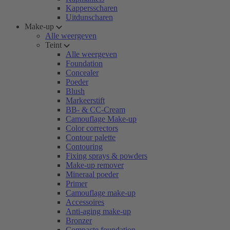
Kappersscharen
Uitdunscharen
Make-up
Alle weergeven
Teint
Alle weergeven
Foundation
Concealer
Poeder
Blush
Markeerstift
BB- & CC-Cream
Camouflage Make-up
Color correctors
Contour palette
Contouring
Fixing sprays & powders
Make-up remover
Mineraal poeder
Primer
Camouflage make-up
Accessoires
Anti-aging make-up
Bronzer
Compacte foundation