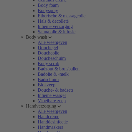
Body foam
Bodyspray
Etherische & massageolie
Hals & decolleté
Intieme verzorging
Sauna olie & infusie
Body wash
Alle weergeven
Douchegel
Doucheolie
Doucheschuim
Body scrub
Badzout & bruisballen
Badolie & -melk
Badschuim
Blokzeep
Douche- & badsets
Intieme wasgel
Vloeibare zeep
Handverzorging
Alle weergeven
Handcrème
Handdesinfectie
Handmaskers