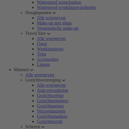
Waterproof oogschaduw
Waterproof wenkbrauwpotloden
Hoogtepunten
Alle weergeven
Make-up met glans
Veganistische make-up
Travel Size
Alle weergeven
Ogen
Wenkbrauwen
Teint
Accessoires
Lippen
Mannen
Alle weergeven
Gezichtsverzorging
Alle weergeven
Anti-veroudering
Gezichtscrème
Gezichtsreinigers
Gezichtsserum
Verzorgingssets
Gezichtsmaskers
Gezichtsscrub
Scheren