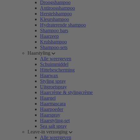
Droogshampoo
Antiroosshampoo
Herstelshampoo
Kleurshampoo
Hydraterende shampoo
Shampoo bars
Haarzeep
Krulshampoo
Shampoo-sets
Haarstyling
Alle weergeven
Schuimmiddel
Hittebescherming
Haarwax
Styling spray
Uitgroeispray
Haarcrème & stylingcrème
Haargel
Haarmascara
Haarpoeder
Haarspray
Haarstyling-set
Sea salt spray
Leave-in verzorging
Alle weergeven