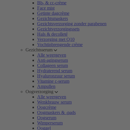
Bb- & cc-crème
Face mist
Getinte dagcrème
Gezichtsmaskers
Gezichtsverzorging zonder parabenen
Gezichtverzorgingssets
Hals & decolleté
Verzorging met Q10
Vochtinbrengende crème
Gezichtsserum
Alle weergeven
Anti-agingserum
Collageen serum
Hydraterend serum
Hyaluronzuur serum
Vitamine c-serum
Ampullen
Oogverzorging
Alle weergeven
Wenkbrauw serum
Oogcrème
Oogmaskers & -pads
Oogserum
Wimperserum
Ooggel