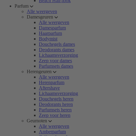
Beach Hair-look
Parfum
Alle weergeven
Damesgeuren
Alle weergeven
Damesparfum
Haarparfum
Bodymist
Douchegels dames
Deodorants dames
Lichaamsverzorging
Zeep voor dames
Parfumsets dames
Herengeuren
Alle weergeven
Herenparfum
Aftershave
Lichaamsverzorging
Douchegels heren
Deodorants heren
Parfumsets heren
Zeep voor heren
Geurnoten
Alle weergeven
Amberparfum