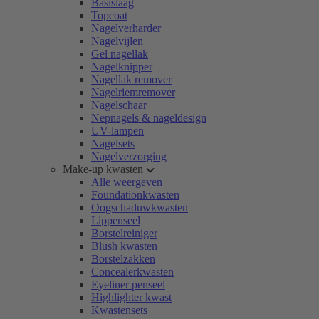
Basislaag
Topcoat
Nagelverharder
Nagelvijlen
Gel nagellak
Nagelknipper
Nagellak remover
Nagelriemremover
Nagelschaar
Nepnagels & nageldesign
UV-lampen
Nagelsets
Nagelverzorging
Make-up kwasten
Alle weergeven
Foundationkwasten
Oogschaduwkwasten
Lippenseel
Borstelreiniger
Blush kwasten
Borstelzakken
Concealerkwasten
Eyeliner penseel
Highlighter kwast
Kwastensets