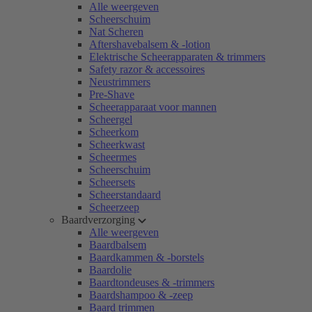
Alle weergeven
Scheerschuim
Nat Scheren
Aftershavebalsem & -lotion
Elektrische Scheerapparaten & trimmers
Safety razor & accessoires
Neustrimmers
Pre-Shave
Scheerapparaat voor mannen
Scheergel
Scheerkom
Scheerkwast
Scheermes
Scheerschuim
Scheersets
Scheerstandaard
Scheerzeep
Baardverzorging
Alle weergeven
Baardbalsem
Baardkammen & -borstels
Baardolie
Baardtondeuses & -trimmers
Baardshampoo & -zeep
Baard trimmen