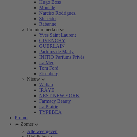
Hugo Boss
Montale
Narciso Rodriguez
Shiseido
Rabanne
Premiummerken
Yves Saint Laurent
GIVENCHY
GUERLAIN
Parfums de Marly
INITIO Parfums Privés
La Mer
Tom Ford
Eisenberg
Nieuw
Widian
IRÄYE
NEST NEW YORK
Farmacy Beauty
La Prairie
TYPEBEA
Promo
☀️ Zomer
Alle weergeven
Highlights