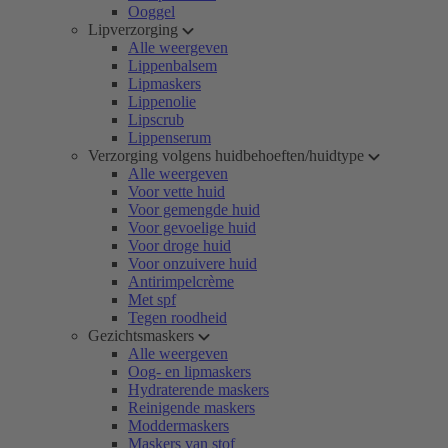
Ooggel
Lipverzorging
Alle weergeven
Lippenbalsem
Lipmaskers
Lippenolie
Lipscrub
Lippenserum
Verzorging volgens huidbehoeften/huidtype
Alle weergeven
Voor vette huid
Voor gemengde huid
Voor gevoelige huid
Voor droge huid
Voor onzuivere huid
Antirimpelcrème
Met spf
Tegen roodheid
Gezichtsmaskers
Alle weergeven
Oog- en lipmaskers
Hydraterende maskers
Reinigende maskers
Moddermaskers
Maskers van stof