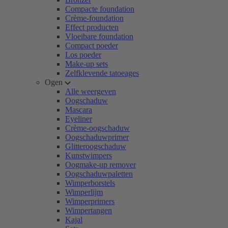
Compacte foundation
Crème-foundation
Effect producten
Vloeibare foundation
Compact poeder
Los poeder
Make-up sets
Zelfklevende tatoeages
Ogen
Alle weergeven
Oogschaduw
Mascara
Eyeliner
Crème-oogschaduw
Oogschaduwprimer
Glitteroogschaduw
Kunstwimpers
Oogmake-up remover
Oogschaduwpaletten
Wimperborstels
Wimperlijm
Wimperprimers
Wimpertangen
Kajal