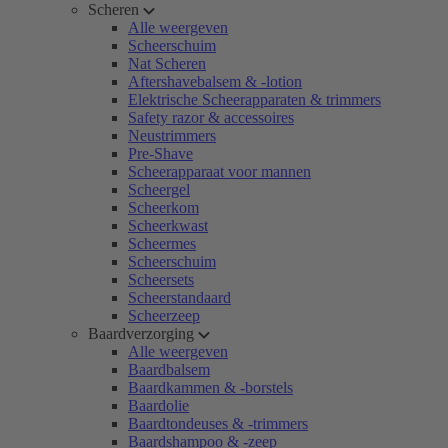
Scheren
Alle weergeven
Scheerschuim
Nat Scheren
Aftershavebalsem & -lotion
Elektrische Scheerapparaten & trimmers
Safety razor & accessoires
Neustrimmers
Pre-Shave
Scheerapparaat voor mannen
Scheergel
Scheerkom
Scheerkwast
Scheermes
Scheerschuim
Scheersets
Scheerstandaard
Scheerzeep
Baardverzorging
Alle weergeven
Baardbalsem
Baardkammen & -borstels
Baardolie
Baardtondeuses & -trimmers
Baardshampoo & -zeep