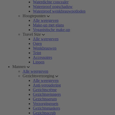
Waterdichte concealer
Waterproof oogschaduw
Waterproof wenkbrauwpotloden
Hoogtepunten
Alle weergeven
Make-up met glans
Veganistische make-up
Travel Size
Alle weergeven
Ogen
Wenkbrauwen
Teint
Accessoires
Lippen
Mannen
Alle weergeven
Gezichtsverzorging
Alle weergeven
Anti-veroudering
Gezichtscrème
Gezichtsreinigers
Gezichtsserum
Verzorgingssets
Gezichtsmaskers
Gezichtsscrub