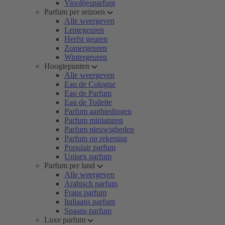
Viooltjesparfum
Parfum per seizoen
Alle weergeven
Lentegeuren
Herfst geuren
Zomergeuren
Wintergeuren
Hoogtepunten
Alle weergeven
Eau de Cologne
Eau de Parfum
Eau de Toilette
Parfum aanbiedingen
Parfum miniaturen
Parfum nieuwigheden
Parfum op rekening
Populair parfum
Unisex parfum
Parfum per land
Alle weergeven
Arabisch parfum
Frans parfum
Italiaans parfum
Spaans parfum
Luxe parfum