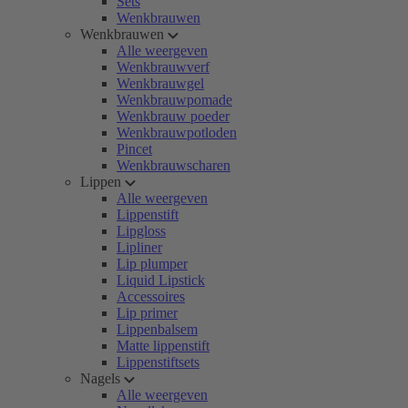
Sets
Wenkbrauwen
Wenkbrauwen
Alle weergeven
Wenkbrauwverf
Wenkbrauwgel
Wenkbrauwpomade
Wenkbrauw poeder
Wenkbrauwpotloden
Pincet
Wenkbrauwscharen
Lippen
Alle weergeven
Lippenstift
Lipgloss
Lipliner
Lip plumper
Liquid Lipstick
Accessoires
Lip primer
Lippenbalsem
Matte lippenstift
Lippenstiftsets
Nagels
Alle weergeven