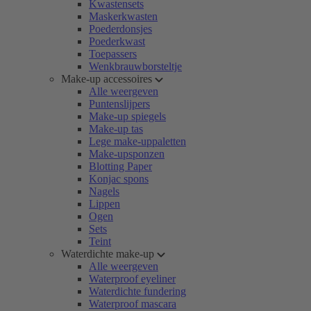
Kwastensets
Maskerkwasten
Poederdonsjes
Poederkwast
Toepassers
Wenkbrauwborsteltje
Make-up accessoires
Alle weergeven
Puntenslijpers
Make-up spiegels
Make-up tas
Lege make-uppaletten
Make-upsponzen
Blotting Paper
Konjac spons
Nagels
Lippen
Ogen
Sets
Teint
Waterdichte make-up
Alle weergeven
Waterproof eyeliner
Waterdichte fundering
Waterproof mascara