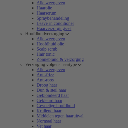
Alle weergeven
Haarolie
Haarserum
Spraybehandeling
Leave-in conditioner
Haarverzorgingsset
Hoofdhuidverzorging
Alle weergeven
Hoofdhuid olie
Scalp scrub
Hair tonic
Zonnebrand & verzorging
Verzorging volgens haartype
Alle weergeven
Anti-frizz
Anti-roos
Droog haar
Dun & steil haar
Geblondeerd haar
Gekleurd haar
Gevoelige hoofdhuid
Krullend haar
Middelen tegen haaruitval
Normaal haar
Vet haar