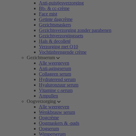
Anti-puistjesverzorging
Bb- & cc-crème
Face mist
Getinte dagcrème
Gezichtsmaskers
Gezichtsverzorging zonder parabenen
Gezichtverzorgingssets
Hals & decolleté
Verzorging met Q10
Vochtinbrengende crème
Gezichtsserum
Alle weergeven
Anti-agingserum
Collageen serum
Hydraterend serum
Hyaluronzuur serum
Vitamine c-serum
Ampullen
Oogverzorging
Alle weergeven
Wenkbrauw serum
Oogcrème
Oogmaskers & -pads
Oogserum
Wimperserum