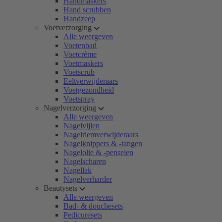
Handmaskers
Hand scrubben
Handzeep
Voetverzorging
Alle weergeven
Voetenbad
Voetcrème
Voetmaskers
Voetscrub
Eeltverwijderaars
Voetgezondheid
Voetspray
Nagelverzorging
Alle weergeven
Nagelvijlen
Nagelriemverwijderaars
Nagelknippers & -tangen
Nagelolie & -penselen
Nagelscharen
Nagellak
Nagelverharder
Beautysets
Alle weergeven
Bad- & douchesets
Pedicuresets