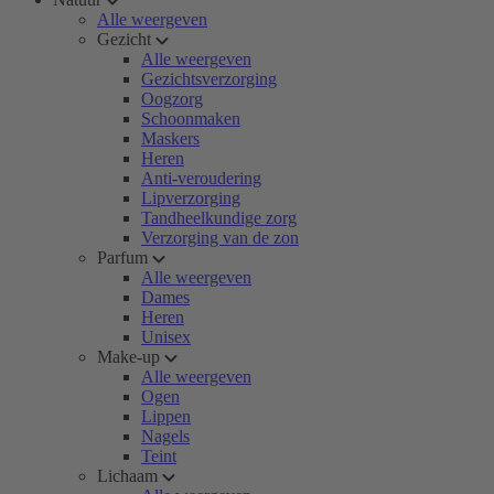
Alle weergeven
Gezicht
Alle weergeven
Gezichtsverzorging
Oogzorg
Schoonmaken
Maskers
Heren
Anti-veroudering
Lipverzorging
Tandheelkundige zorg
Verzorging van de zon
Parfum
Alle weergeven
Dames
Heren
Unisex
Make-up
Alle weergeven
Ogen
Lippen
Nagels
Teint
Lichaam