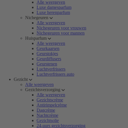
Alle weergeven
Luxe damesparfum
Luxe herenparfum
Nichegeuren
Alle weergeven
Nichegeuren voor vrouwen
Nichegeuren voor mannen
Huisparfum
Alle weergeven
Geurkaarsen
Geurstokjes
Geurdiffusers
Geurstenen
Luchtverfrissers
Luchtverfrissers auto
Gezicht
Alle weergeven
Gezichtsverzorging
Alle weergeven
Gezichtscrème
Antirimpelcrème
Dagcrème
Nachtcrème
Gezichtsolie
24-uurs gezichtsverzorging