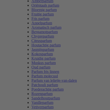
Amberparfum
Oriëntaals parfum
Bloemig parfum
Fruitig parfum
Fris parfum
Appelparfum
Aromatisch parfum
Bergamotparfum
Chypreparfum
Citrusparfum
Houtachtig parfum
Jasmijnparfum
Kokosparfum
Kruidig parfum
Muskus parfum
Oud parfum
Parfum fris linnen
Parfum molecuul
Parfum van lelietje-van-dalen
Patchouli parfum
Poederachtig parfum
Rozenparfum
Sandelhoutparfum
Vanilleparfum
Vetiverparfum