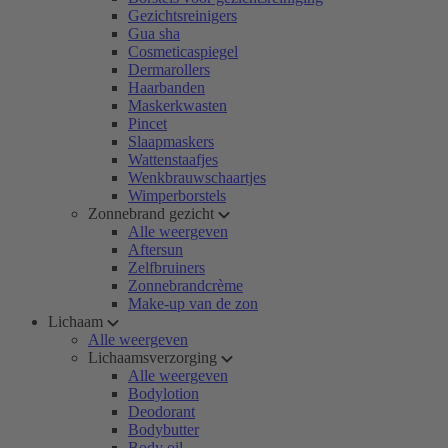
Gezichtsreinigers
Gua sha
Cosmeticaspiegel
Dermarollers
Haarbanden
Maskerkwasten
Pincet
Slaapmaskers
Wattenstaafjes
Wenkbrauwschaartjes
Wimperborstels
Zonnebrand gezicht
Alle weergeven
Aftersun
Zelfbruiners
Zonnebrandcrème
Make-up van de zon
Lichaam
Alle weergeven
Lichaamsverzorging
Alle weergeven
Bodylotion
Deodorant
Bodybutter
Body oil