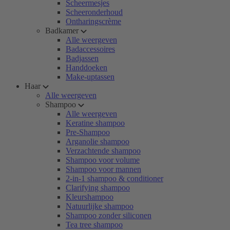
Scheermesjes
Scheeronderhoud
Ontharingscrème
Badkamer
Alle weergeven
Badaccessoires
Badjassen
Handdoeken
Make-uptassen
Haar
Alle weergeven
Shampoo
Alle weergeven
Keratine shampoo
Pre-Shampoo
Arganolie shampoo
Verzachtende shampoo
Shampoo voor volume
Shampoo voor mannen
2-in-1 shampoo & conditioner
Clarifying shampoo
Kleurshampoo
Natuurlijke shampoo
Shampoo zonder siliconen
Tea tree shampoo