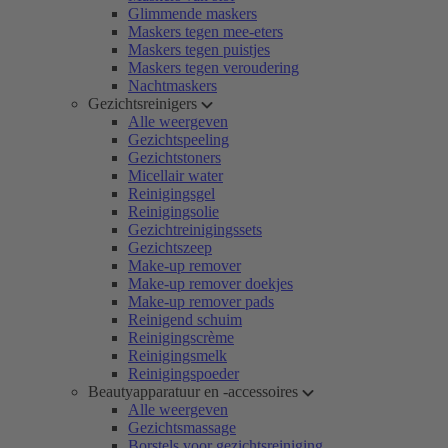
Glimmende maskers
Maskers tegen mee-eters
Maskers tegen puistjes
Maskers tegen veroudering
Nachtmaskers
Gezichtsreinigers
Alle weergeven
Gezichtspeeling
Gezichtstoners
Micellair water
Reinigingsgel
Reinigingsolie
Gezichtreinigingssets
Gezichtszeep
Make-up remover
Make-up remover doekjes
Make-up remover pads
Reinigend schuim
Reinigingscrème
Reinigingsmelk
Reinigingspoeder
Beautyapparatuur en -accessoires
Alle weergeven
Gezichtsmassage
Borstels voor gezichtsreiniging