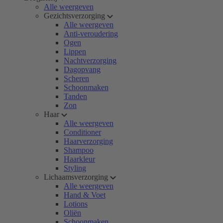
Alle weergeven
Gezichtsverzorging
Alle weergeven
Anti-veroudering
Ogen
Lippen
Nachtverzorging
Dagopvang
Scheren
Schoonmaken
Tanden
Zon
Haar
Alle weergeven
Conditioner
Haarverzorging
Shampoo
Haarkleur
Styling
Lichaamsverzorging
Alle weergeven
Hand & Voet
Lotions
Oliën
Schoonmaken