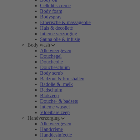
Cellulitis creme
Body foam
Bodyspray
Etherische & massageolie
Hals & decolleté
Intieme verzorging
Sauna olie & infusie
Body wash
Alle weergeven
Douchegel
Doucheolie
Doucheschuim
Body scrub
Badzout & bruisballen
Badolie & -melk
Badschuim
Blokzeep
Douche- & badsets
Intieme wasgel
Vloeibare zeep
Handverzorging
Alle weergeven
Handcrème
Handdesinfectie