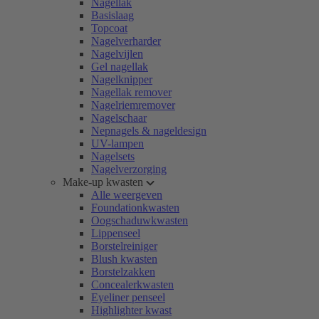
Nagellak
Basislaag
Topcoat
Nagelverharder
Nagelvijlen
Gel nagellak
Nagelknipper
Nagellak remover
Nagelriemremover
Nagelschaar
Nepnagels & nageldesign
UV-lampen
Nagelsets
Nagelverzorging
Make-up kwasten
Alle weergeven
Foundationkwasten
Oogschaduwkwasten
Lippenseel
Borstelreiniger
Blush kwasten
Borstelzakken
Concealerkwasten
Eyeliner penseel
Highlighter kwast