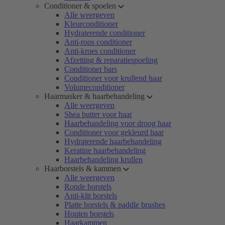
Conditioner & spoelen
Alle weergeven
Kleurconditioner
Hydraterende conditioner
Anti-roos conditioner
Anti-kroes conditioner
Afzetting & reparatiespoeling
Conditioner bars
Conditioner voor krullend haar
Volumeconditioner
Haarmasker & haarbehandeling
Alle weergeven
Shea butter voor haar
Haarbehandeling voor droog haar
Conditioner voor gekleurd haar
Hydraterende haarbehandeling
Keratine haarbehandeling
Haarbehandeling krullen
Haarborstels & kammen
Alle weergeven
Ronde borstels
Anti-klit borstels
Platte borstels & paddle brushes
Houten borstels
Haarkammen