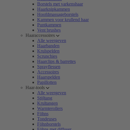
Borstels met varkenshaar
Haarknipkammen
Hoofdmassageborstels
Kammen voor krullend haar
Puntkammen
Vent brushes
Haaraccessoires
Alle weergeven
Haarbanden
Krulspelden
Scrunchies
Haarclips & barrettes
Sprayflessen
Accessoires
Haarspelden
Papillotten
Haar-tools
Alle weergeven
Stijltang
Krultangen
Warmterollers
Föhns
Tondeuses
Föhnborstels
Föhns met diffuser