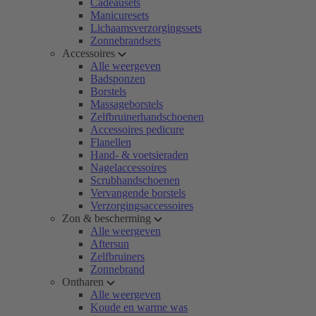
Cadeausets
Manicuresets
Lichaamsverzorgingssets
Zonnebrandsets
Accessoires
Alle weergeven
Badsponzen
Borstels
Massageborstels
Zelfbruinerhandschoenen
Accessoires pedicure
Flanellen
Hand- & voetsieraden
Nagelaccessoires
Scrubhandschoenen
Vervangende borstels
Verzorgingsaccessoires
Zon & bescherming
Alle weergeven
Aftersun
Zelfbruiners
Zonnebrand
Ontharen
Alle weergeven
Koude en warme was