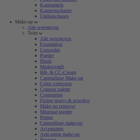
Kapmantels
Kappersscharen
Uitdunscharen
Make-up
Alle weergeven
Teint
Alle weergeven
Foundation
Concealer
Poeder
Blush
Markeerstift
BB- & CC-Cream
Camouflage Make-up
Color correctors
Contour palette
Contouring
Fixing sprays & powders
Make-up remover
Mineraal poeder
Primer
Camouflage make-up
Accessoires
Anti-aging make-up
Bronzer