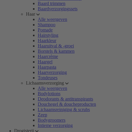
Baard trimmen
Baardverzorgingssets
Haar
Alle weergeven
Shampoo
Pomade
Hairstyling
Haarkleur
Haaruitval & -groei
Borstels & kammen
Haarcrème
Haargel
Haarpasta
Haarverzorging
Tondeuses
Lichaamsverzorging
Alle weergeven
Bodylotions
Deodorants & antitranspirants
Douchegel & doucheproducten
Lichaamsreiniging & scrubs
Zeep
Bodygroomers
Intieme verzorging
Drogisterij