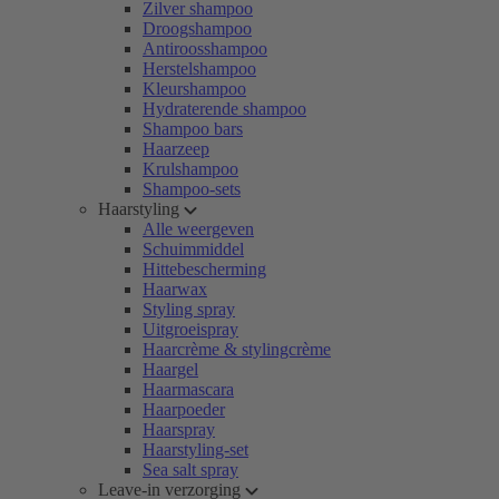
Zilver shampoo
Droogshampoo
Antiroosshampoo
Herstelshampoo
Kleurshampoo
Hydraterende shampoo
Shampoo bars
Haarzeep
Krulshampoo
Shampoo-sets
Haarstyling
Alle weergeven
Schuimmiddel
Hittebescherming
Haarwax
Styling spray
Uitgroeispray
Haarcrème & stylingcrème
Haargel
Haarmascara
Haarpoeder
Haarspray
Haarstyling-set
Sea salt spray
Leave-in verzorging