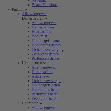
Nagellak
Beach Hair-look
Parfum
Alle weergeven
Damesgeuren
Alle weergeven
Damesparfum
Haarparfum
Bodymist
Douchegels dames
Deodorants dames
Lichaamsverzorging
Zeep voor dames
Parfumsets dames
Herengeuren
Alle weergeven
Herenparfum
Aftershave
Lichaamsverzorging
Douchegels heren
Deodorants heren
Parfumsets heren
Zeep voor heren
Geurnoten
Alle weergeven